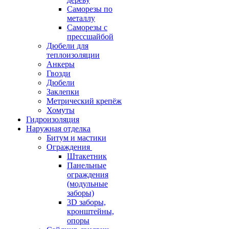
Саморезы по
металлу
Саморезы с
прессшайбой
Дюбели для
теплоизоляции
Анкеры
Гвозди
Дюбели
Заклепки
Метрический крепёж
Хомуты
Гидроизоляция
Наружная отделка
Битум и мастики
Ограждения
Штакетник
Панельные
ограждения
(модульные
заборы)
3D заборы,
кронштейны,
опоры