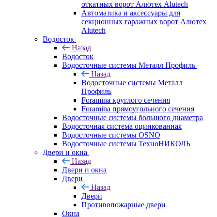
откатных ворот Алютех Alutech
Автоматика и аксессуары для
секционных гаражных ворот Алютех
Alutech
Водосток
Назад
Водосток
Водосточные системы Металл Профиль
Назад
Водосточные системы Металл
Профиль
Foramina круглого сечения
Foramina прямоугольного сечения
Водосточные системы большого диаметра
Водосточная система оцинкованная
Водосточные системы OSNO
Водосточные системы ТехноНИКОЛЬ
Двери и окна
Назад
Двери и окна
Двери
Назад
Двери
Противопожарные двери
Окна