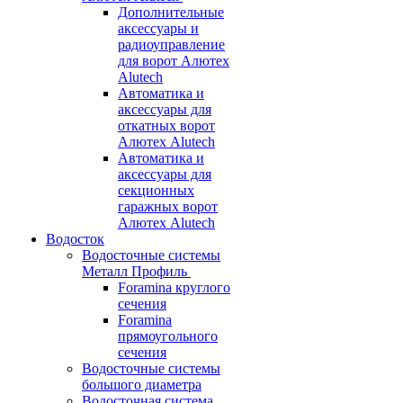
Дополнительные
аксессуары и
радиоуправление
для ворот Алютех
Alutech
Автоматика и
аксессуары для
откатных ворот
Алютех Alutech
Автоматика и
аксессуары для
секционных
гаражных ворот
Алютех Alutech
Водосток
Водосточные системы
Металл Профиль
Foramina круглого
сечения
Foramina
прямоугольного
сечения
Водосточные системы
большого диаметра
Водосточная система