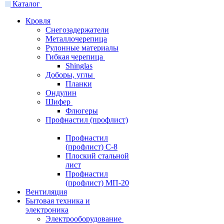
Каталог
Кровля
Снегозадержатели
Металлочерепица
Рулонные материалы
Гибкая черепица
Shinglas
Доборы, углы
Планки
Ондулин
Шифер
Флюгеры
Профнастил (профлист)
Профнастил
(профлист) С-8
Плоский стальной
лист
Профнастил
(профлист) МП-20
Вентиляция
Бытовая техника и
электроника
Электрооборудование