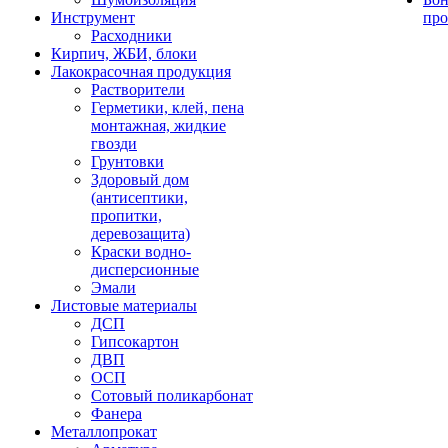
Инструмент
про
Расходники
Кирпич, ЖБИ, блоки
Лакокрасочная продукция
Растворители
Герметики, клей, пена
монтажная, жидкие
гвозди
Грунтовки
Здоровый дом
(антисептики,
пропитки,
деревозащита)
Краски водно-
дисперсионные
Эмали
Листовые материалы
ДСП
Гипсокартон
ДВП
ОСП
Сотовый поликарбонат
Фанера
Металлопрокат