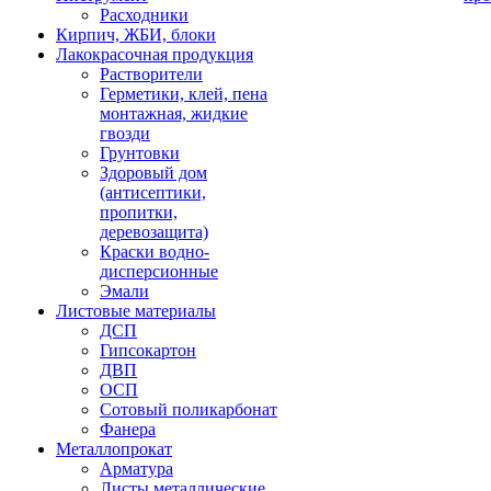
Расходники
Кирпич, ЖБИ, блоки
Лакокрасочная продукция
Растворители
Герметики, клей, пена
монтажная, жидкие
гвозди
Грунтовки
Здоровый дом
(антисептики,
пропитки,
деревозащита)
Краски водно-
дисперсионные
Эмали
Листовые материалы
ДСП
Гипсокартон
ДВП
ОСП
Сотовый поликарбонат
Фанера
Металлопрокат
Арматура
Листы металлические