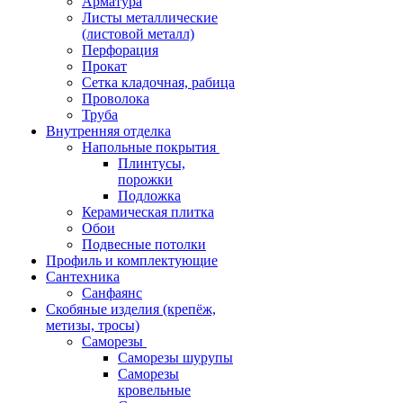
Арматура
Листы металлические
(листовой металл)
Перфорация
Прокат
Сетка кладочная, рабица
Проволока
Труба
Внутренняя отделка
Напольные покрытия
Плинтусы,
порожки
Подложка
Керамическая плитка
Обои
Подвесные потолки
Профиль и комплектующие
Сантехника
Санфаянс
Скобяные изделия (крепёж,
метизы, тросы)
Саморезы
Саморезы шурупы
Саморезы
кровельные