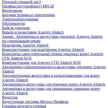
Плоский стальной лист
Профнастил (профлист) МП-20
Вентиляция
Бытовая техника и электроника
Электрооборудование
Обогреватели
Кабели греющие
Ворота и рольставни Алютех Alutech
Акция - Автоматика и аксессуары для ворот Алютех Alutech
по специальным ценам
Шлагбаумы Алютех Alutech
Комплектующие для шлагбаумов Алютех Alutech
Комплекты самостоятельной сборки откатных ворот Алютех
СГН Alutech SGN
Комплектующие для Алютех СГН Alutech SGN
Автоматика (электропроводы) и аксессуары для ворот Алютех
Alutech
Дополнительные аксессуары и радиоуправление для ворот
Алютех Alutech
Автоматика и аксессуары для откатных ворот Алютех Alutech
Автоматика и аксессуары для секционных гаражных ворот
Алютех Alutech
Водосток
Водосточные системы Металл Профиль
Foramina круглого сечения