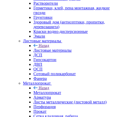
Растворители
Герметики, клей, пена монтажная, жидкие
гвозди
Грунтовки
Здоровый дом (антисептики, пропитки,
деревозащита)
Краски водно-дисперсионные
Эмали
Листовые материалы
Назад
Листовые материалы
ДСП
Гипсокартон
ДВП
ОСП
Сотовый поликарбонат
Фанера
Металлопрокат
Назад
Металлопрокат
Арматура
Листы металлические (листовой металл)
Перфорация
Прокат
Сетка кладочная, рабица