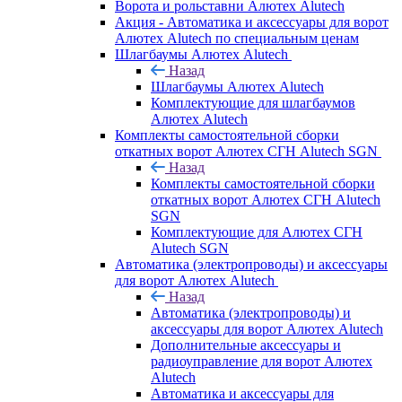
Ворота и рольставни Алютех Alutech
Акция - Автоматика и аксессуары для ворот
Алютех Alutech по специальным ценам
Шлагбаумы Алютех Alutech
Назад
Шлагбаумы Алютех Alutech
Комплектующие для шлагбаумов
Алютех Alutech
Комплекты самостоятельной сборки
откатных ворот Алютех СГН Alutech SGN
Назад
Комплекты самостоятельной сборки
откатных ворот Алютех СГН Alutech
SGN
Комплектующие для Алютех СГН
Alutech SGN
Автоматика (электропроводы) и аксессуары
для ворот Алютех Alutech
Назад
Автоматика (электропроводы) и
аксессуары для ворот Алютех Alutech
Дополнительные аксессуары и
радиоуправление для ворот Алютех
Alutech
Автоматика и аксессуары для