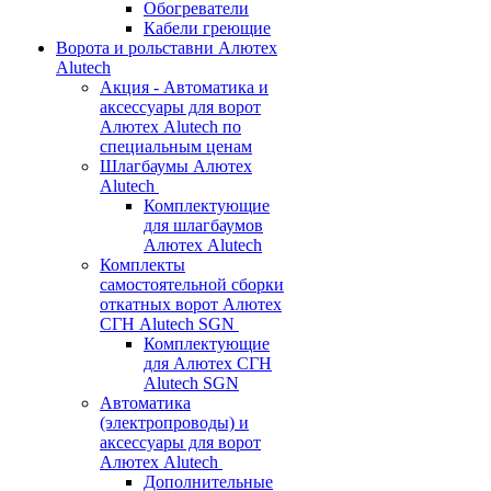
Обогреватели
Кабели греющие
Ворота и рольставни Алютех
Alutech
Акция - Автоматика и
аксессуары для ворот
Алютех Alutech по
специальным ценам
Шлагбаумы Алютех
Alutech
Комплектующие
для шлагбаумов
Алютех Alutech
Комплекты
самостоятельной сборки
откатных ворот Алютех
СГН Alutech SGN
Комплектующие
для Алютех СГН
Alutech SGN
Автоматика
(электропроводы) и
аксессуары для ворот
Алютех Alutech
Дополнительные