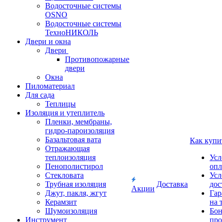
Водосточные системы
OSNO
Водосточные системы
ТехноНИКОЛЬ
Двери и окна
Двери
Противопожарные
двери
Окна
Пиломатериал
Для сада
Теплицы
Изоляция и утеплитель
Пленки, мембраны,
гидро-пароизоляция
Базальтовая вата
Как купи
Отражающая
теплоизоляция
Усл
Пенополистирол
опл
Стекловата
Усл
Трубная изоляция
Доставка
дос
Акции
Джут, пакля, жгут
Гар
Керамзит
на 
Шумоизоляция
Бон
Инструмент
про