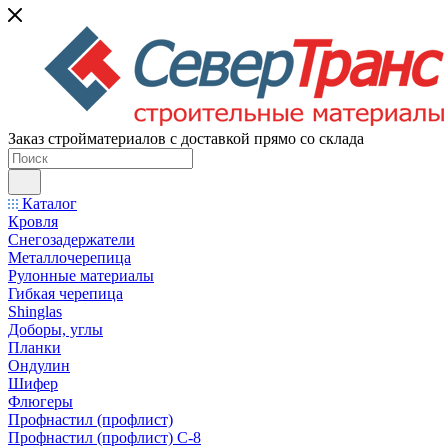
Заказ стройматериалов с доставкой прямо со склада
Каталог
Кровля
Снегозадержатели
Металлочерепица
Рулонные материалы
Гибкая черепица
Shinglas
Доборы, углы
Планки
Ондулин
Шифер
Флюгеры
Профнастил (профлист)
Профнастил (профлист) С-8