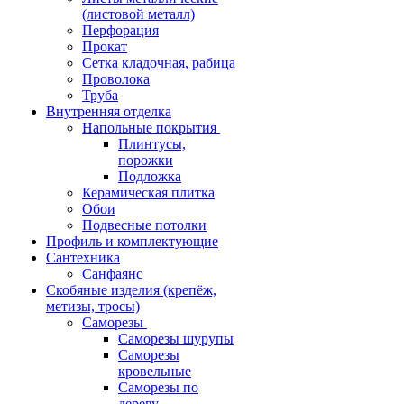
(листовой металл)
Перфорация
Прокат
Сетка кладочная, рабица
Проволока
Труба
Внутренняя отделка
Напольные покрытия
Плинтусы,
порожки
Подложка
Керамическая плитка
Обои
Подвесные потолки
Профиль и комплектующие
Сантехника
Санфаянс
Скобяные изделия (крепёж,
метизы, тросы)
Саморезы
Саморезы шурупы
Саморезы
кровельные
Саморезы по
дереву