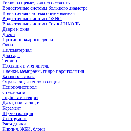
Foramina прямоугольного сечения
Водосточные системы большого диаметра
Водосточная система оцинкованная
Водосточные системы OSNO
Водосточные системы ТехноНИКОЛЬ
Двери и окна
Двери
Противопожарные двери
Окна
Пиломатериал
Для сада
Теплицы
Изоляция и утеплитель
Пленки, мембраны, гидро-пароизоляция
Базальтовая вата
Отражающая теплоизоляция
Пенополистирол
Стекловата
Трубная изоляция
Джут, пакля, жгут
Керамзит
Шумоизоляция
Инструмент
Расходники
Кирпич, ЖБИ, блоки