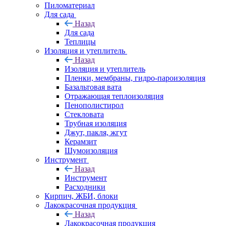
Пиломатериал
Для сада
Назад
Для сада
Теплицы
Изоляция и утеплитель
Назад
Изоляция и утеплитель
Пленки, мембраны, гидро-пароизоляция
Базальтовая вата
Отражающая теплоизоляция
Пенополистирол
Стекловата
Трубная изоляция
Джут, пакля, жгут
Керамзит
Шумоизоляция
Инструмент
Назад
Инструмент
Расходники
Кирпич, ЖБИ, блоки
Лакокрасочная продукция
Назад
Лакокрасочная продукция