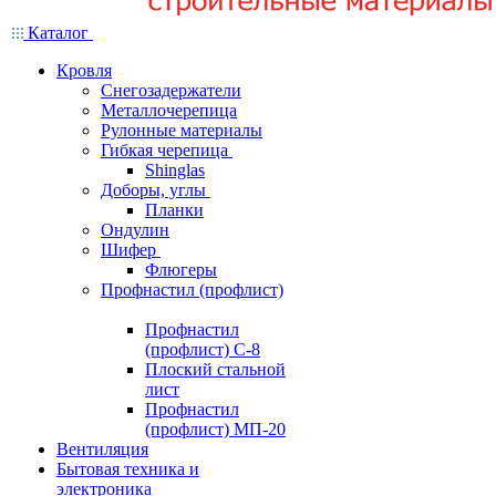
Каталог
Кровля
Снегозадержатели
Металлочерепица
Рулонные материалы
Гибкая черепица
Shinglas
Доборы, углы
Планки
Ондулин
Шифер
Флюгеры
Профнастил (профлист)
Профнастил
(профлист) С-8
Плоский стальной
лист
Профнастил
(профлист) МП-20
Вентиляция
Бытовая техника и
электроника