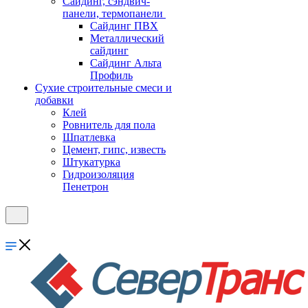
Cайдинг, сэндвич-
панели, термопанели
Сайдинг ПВХ
Металлический
сайдинг
Сайдинг Альта
Профиль
Сухие строительные смеси и
добавки
Клей
Ровнитель для пола
Шпатлевка
Цемент, гипс, известь
Штукатурка
Гидроизоляция
Пенетрон