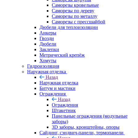
Саморезы кровельные
Саморезы по дереву
Саморезы по металлу
Саморезы с прессшайбой
Дюбели для теплоизоляции
Анкеры
Гвозди
Дюбели
Заклепки
Метрический крепёж
Хомуты
Гидроизоляция
Наружная отделка
Назад
Наружная отделка
Битум и мастики
Ограждения
Назад
Ограждения
Штакетник
Панельные ограждения (модульные
заборы)
3D заборы, кронштейны, опоры
Cайдинг, сэндвич-панели, термопанели