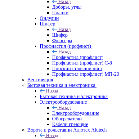
Назад
Доборы, углы
Планки
Ондулин
Шифер
Назад
Шифер
Флюгеры
Профнастил (профлист)
Назад
Профнастил (профлист)
Профнастил (профлист) С-8
Плоский стальной лист
Профнастил (профлист) МП-20
Вентиляция
Бытовая техника и электроника
Назад
Бытовая техника и электроника
Электрооборудование
Назад
Электрооборудование
Обогреватели
Кабели греющие
Ворота и рольставни Алютех Alutech
Назад