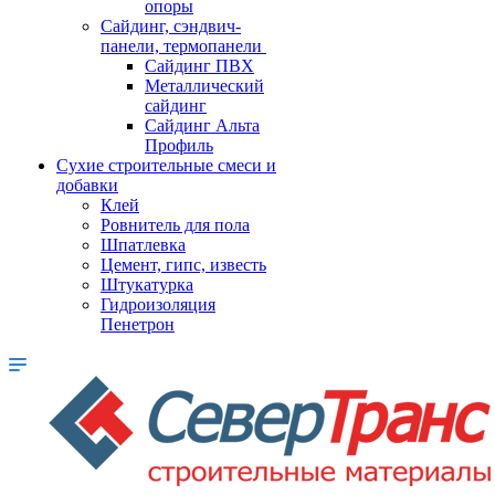
опоры
Cайдинг, сэндвич-
панели, термопанели
Сайдинг ПВХ
Металлический
сайдинг
Сайдинг Альта
Профиль
Сухие строительные смеси и
добавки
Клей
Ровнитель для пола
Шпатлевка
Цемент, гипс, известь
Штукатурка
Гидроизоляция
Пенетрон