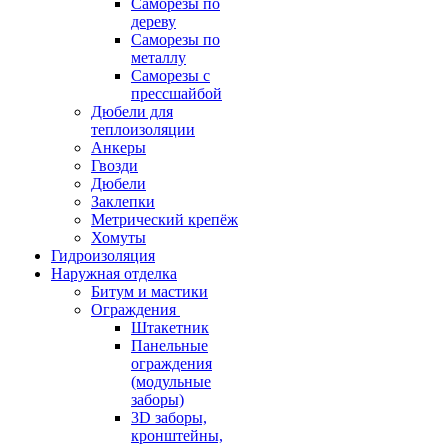
Саморезы по
дереву
Саморезы по
металлу
Саморезы с
прессшайбой
Дюбели для
теплоизоляции
Анкеры
Гвозди
Дюбели
Заклепки
Метрический крепёж
Хомуты
Гидроизоляция
Наружная отделка
Битум и мастики
Ограждения
Штакетник
Панельные
ограждения
(модульные
заборы)
3D заборы,
кронштейны,