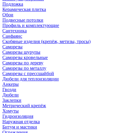
Подложка
Керамическая плитка
Обои
Подвесные потолки
Профиль и комплектующие
Сантехника
Санфаянс
Скобяные изделия (крепёж, метизы, тросы)
Саморезы
Саморезы шурупы
Саморезы кровельные
Саморезы по дереву
Саморезы по металлу
Саморезы с прессшайбой
Дюбели для теплоизоляции
Анкеры
Гвозди
Дюбели
Заклепки
Метрический крепёж
Хомуты
Гидроизоляция
Наружная отделка
Битум и мастики
Ограждения