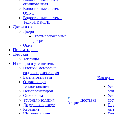
оцинкованная
Водосточные системы
OSNO
Водосточные системы
ТехноНИКОЛЬ
Двери и окна
Двери
Противопожарные
двери
Окна
Пиломатериал
Для сада
Теплицы
Изоляция и утеплитель
Пленки, мембраны,
гидро-пароизоляция
Базальтовая вата
Как купи
Отражающая
теплоизоляция
Усл
Пенополистирол
опл
Стекловата
Усл
Трубная изоляция
Доставка
дос
Акции
Джут, пакля, жгут
Гар
Керамзит
на 
Шумоизоляция
Бон