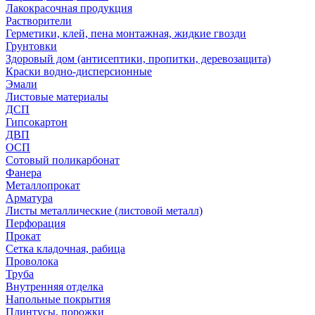
Лакокрасочная продукция
Растворители
Герметики, клей, пена монтажная, жидкие гвозди
Грунтовки
Здоровый дом (антисептики, пропитки, деревозащита)
Краски водно-дисперсионные
Эмали
Листовые материалы
ДСП
Гипсокартон
ДВП
ОСП
Сотовый поликарбонат
Фанера
Металлопрокат
Арматура
Листы металлические (листовой металл)
Перфорация
Прокат
Сетка кладочная, рабица
Проволока
Труба
Внутренняя отделка
Напольные покрытия
Плинтусы, порожки