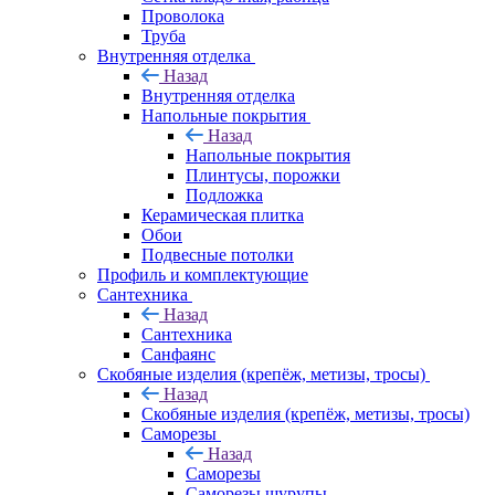
Проволока
Труба
Внутренняя отделка
Назад
Внутренняя отделка
Напольные покрытия
Назад
Напольные покрытия
Плинтусы, порожки
Подложка
Керамическая плитка
Обои
Подвесные потолки
Профиль и комплектующие
Сантехника
Назад
Сантехника
Санфаянс
Скобяные изделия (крепёж, метизы, тросы)
Назад
Скобяные изделия (крепёж, метизы, тросы)
Саморезы
Назад
Саморезы
Саморезы шурупы