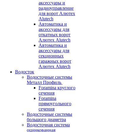
аксессуары и
радиоуправление
для ворот Алютех
Alutech
Автоматика и
аксессуары для
откатных ворот
Алютех Alutech
Автоматика и
аксессуары для
секционных
гаражных ворот
Алютех Alutech
Водосток
Водосточные системы
Металл Профиль
Foramina круглого
сечения
Foramina
прямоугольного
сечения
Водосточные системы
большого диаметра
Водосточная система
оцинкованная