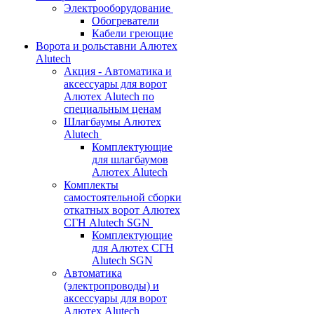
Электрооборудование
Обогреватели
Кабели греющие
Ворота и рольставни Алютех
Alutech
Акция - Автоматика и
аксессуары для ворот
Алютех Alutech по
специальным ценам
Шлагбаумы Алютех
Alutech
Комплектующие
для шлагбаумов
Алютех Alutech
Комплекты
самостоятельной сборки
откатных ворот Алютех
СГН Alutech SGN
Комплектующие
для Алютех СГН
Alutech SGN
Автоматика
(электропроводы) и
аксессуары для ворот
Алютех Alutech