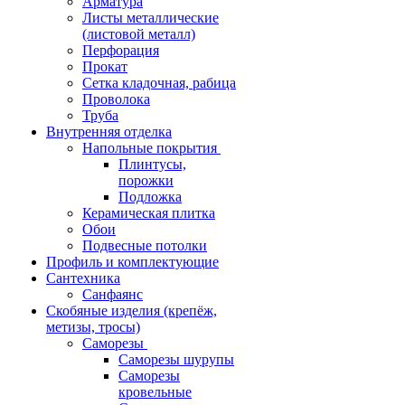
Арматура
Листы металлические
(листовой металл)
Перфорация
Прокат
Сетка кладочная, рабица
Проволока
Труба
Внутренняя отделка
Напольные покрытия
Плинтусы,
порожки
Подложка
Керамическая плитка
Обои
Подвесные потолки
Профиль и комплектующие
Сантехника
Санфаянс
Скобяные изделия (крепёж,
метизы, тросы)
Саморезы
Саморезы шурупы
Саморезы
кровельные