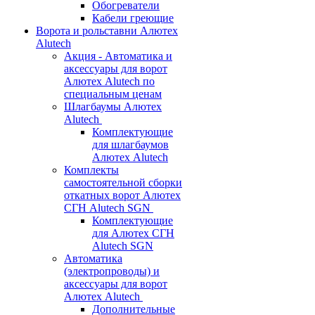
Обогреватели
Кабели греющие
Ворота и рольставни Алютех
Alutech
Акция - Автоматика и
аксессуары для ворот
Алютех Alutech по
специальным ценам
Шлагбаумы Алютех
Alutech
Комплектующие
для шлагбаумов
Алютех Alutech
Комплекты
самостоятельной сборки
откатных ворот Алютех
СГН Alutech SGN
Комплектующие
для Алютех СГН
Alutech SGN
Автоматика
(электропроводы) и
аксессуары для ворот
Алютех Alutech
Дополнительные