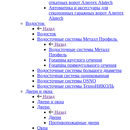
откатных ворот Алютех Alutech
Автоматика и аксессуары для
секционных гаражных ворот Алютех
Alutech
Водосток
Назад
Водосток
Водосточные системы Металл Профиль
Назад
Водосточные системы Металл
Профиль
Foramina круглого сечения
Foramina прямоугольного сечения
Водосточные системы большого диаметра
Водосточная система оцинкованная
Водосточные системы OSNO
Водосточные системы ТехноНИКОЛЬ
Двери и окна
Назад
Двери и окна
Двери
Назад
Двери
Противопожарные двери
Окна