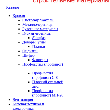
Каталог
Кровля
Снегозадержатели
Металлочерепица
Рулонные материалы
Гибкая черепица
Shinglas
Доборы, углы
Планки
Ондулин
Шифер
Флюгеры
Профнастил (профлист)
Профнастил
(профлист) С-8
Плоский стальной
лист
Профнастил
(профлист) МП-20
Вентиляция
Бытовая техника и
электроника