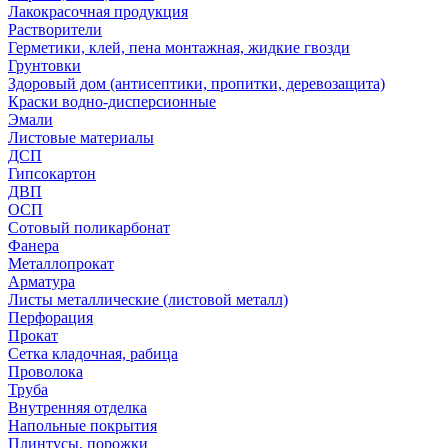
Лакокрасочная продукция
Растворители
Герметики, клей, пена монтажная, жидкие гвозди
Грунтовки
Здоровый дом (антисептики, пропитки, деревозащита)
Краски водно-дисперсионные
Эмали
Листовые материалы
ДСП
Гипсокартон
ДВП
ОСП
Сотовый поликарбонат
Фанера
Металлопрокат
Арматура
Листы металлические (листовой металл)
Перфорация
Прокат
Сетка кладочная, рабица
Проволока
Труба
Внутренняя отделка
Напольные покрытия
Плинтусы, порожки