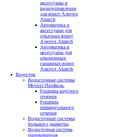
аксессуары и
радиоуправление
для ворот Алютех
Alutech
Автоматика и
аксессуары для
откатных ворот
Алютех Alutech
Автоматика и
аксессуары для
секционных
гаражных ворот
Алютех Alutech
Водосток
Водосточные системы
Металл Профиль
Foramina круглого
сечения
Foramina
прямоугольного
сечения
Водосточные системы
большого диаметра
Водосточная система
оцинкованная