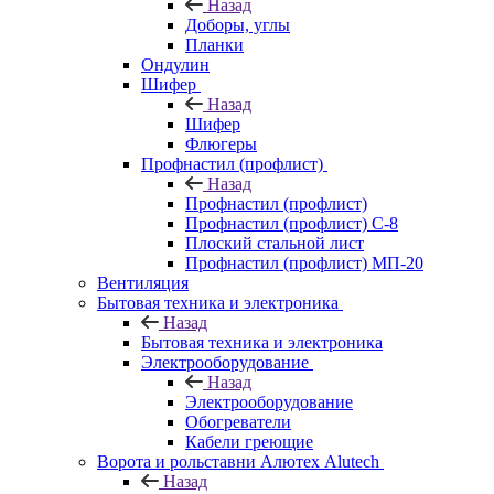
Назад
Доборы, углы
Планки
Ондулин
Шифер
Назад
Шифер
Флюгеры
Профнастил (профлист)
Назад
Профнастил (профлист)
Профнастил (профлист) С-8
Плоский стальной лист
Профнастил (профлист) МП-20
Вентиляция
Бытовая техника и электроника
Назад
Бытовая техника и электроника
Электрооборудование
Назад
Электрооборудование
Обогреватели
Кабели греющие
Ворота и рольставни Алютех Alutech
Назад