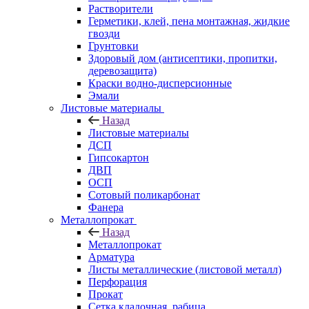
Растворители
Герметики, клей, пена монтажная, жидкие
гвозди
Грунтовки
Здоровый дом (антисептики, пропитки,
деревозащита)
Краски водно-дисперсионные
Эмали
Листовые материалы
Назад
Листовые материалы
ДСП
Гипсокартон
ДВП
ОСП
Сотовый поликарбонат
Фанера
Металлопрокат
Назад
Металлопрокат
Арматура
Листы металлические (листовой металл)
Перфорация
Прокат
Сетка кладочная, рабица