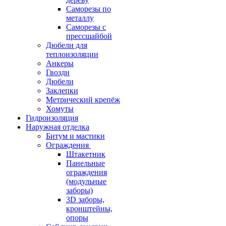
Саморезы по
металлу
Саморезы с
прессшайбой
Дюбели для
теплоизоляции
Анкеры
Гвозди
Дюбели
Заклепки
Метрический крепёж
Хомуты
Гидроизоляция
Наружная отделка
Битум и мастики
Ограждения
Штакетник
Панельные
ограждения
(модульные
заборы)
3D заборы,
кронштейны,
опоры