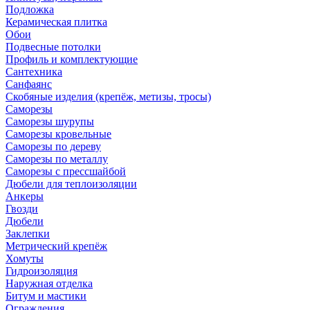
Подложка
Керамическая плитка
Обои
Подвесные потолки
Профиль и комплектующие
Сантехника
Санфаянс
Скобяные изделия (крепёж, метизы, тросы)
Саморезы
Саморезы шурупы
Саморезы кровельные
Саморезы по дереву
Саморезы по металлу
Саморезы с прессшайбой
Дюбели для теплоизоляции
Анкеры
Гвозди
Дюбели
Заклепки
Метрический крепёж
Хомуты
Гидроизоляция
Наружная отделка
Битум и мастики
Ограждения