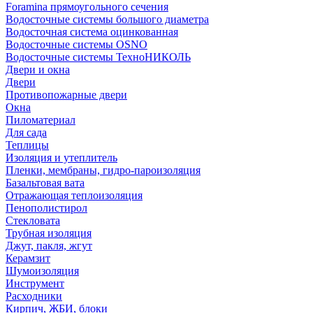
Foramina прямоугольного сечения
Водосточные системы большого диаметра
Водосточная система оцинкованная
Водосточные системы OSNO
Водосточные системы ТехноНИКОЛЬ
Двери и окна
Двери
Противопожарные двери
Окна
Пиломатериал
Для сада
Теплицы
Изоляция и утеплитель
Пленки, мембраны, гидро-пароизоляция
Базальтовая вата
Отражающая теплоизоляция
Пенополистирол
Стекловата
Трубная изоляция
Джут, пакля, жгут
Керамзит
Шумоизоляция
Инструмент
Расходники
Кирпич, ЖБИ, блоки