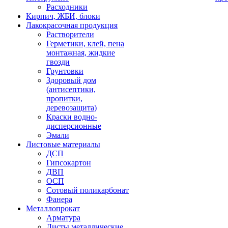
Расходники
Кирпич, ЖБИ, блоки
Лакокрасочная продукция
Растворители
Герметики, клей, пена
монтажная, жидкие
гвозди
Грунтовки
Здоровый дом
(антисептики,
пропитки,
деревозащита)
Краски водно-
дисперсионные
Эмали
Листовые материалы
ДСП
Гипсокартон
ДВП
ОСП
Сотовый поликарбонат
Фанера
Металлопрокат
Арматура
Листы металлические