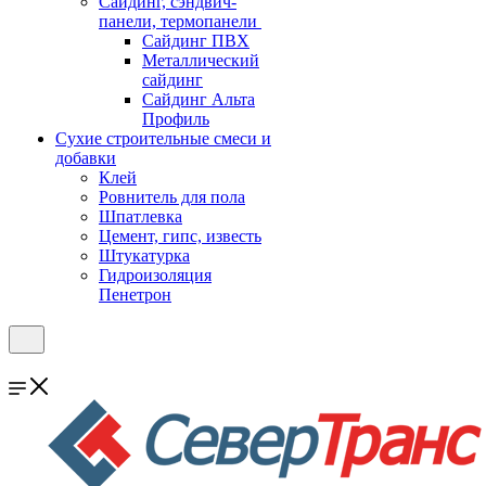
Cайдинг, сэндвич-
панели, термопанели
Сайдинг ПВХ
Металлический
сайдинг
Сайдинг Альта
Профиль
Сухие строительные смеси и
добавки
Клей
Ровнитель для пола
Шпатлевка
Цемент, гипс, известь
Штукатурка
Гидроизоляция
Пенетрон