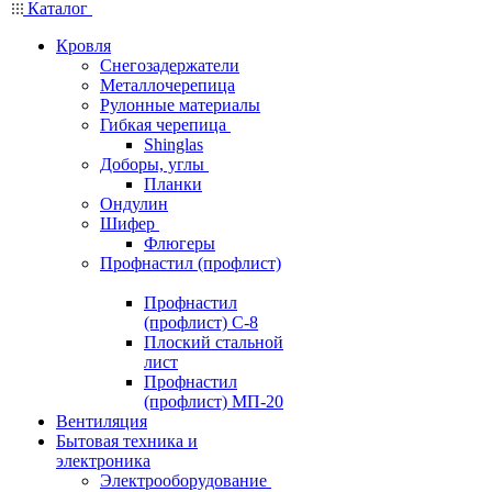
Каталог
Кровля
Снегозадержатели
Металлочерепица
Рулонные материалы
Гибкая черепица
Shinglas
Доборы, углы
Планки
Ондулин
Шифер
Флюгеры
Профнастил (профлист)
Профнастил
(профлист) С-8
Плоский стальной
лист
Профнастил
(профлист) МП-20
Вентиляция
Бытовая техника и
электроника
Электрооборудование