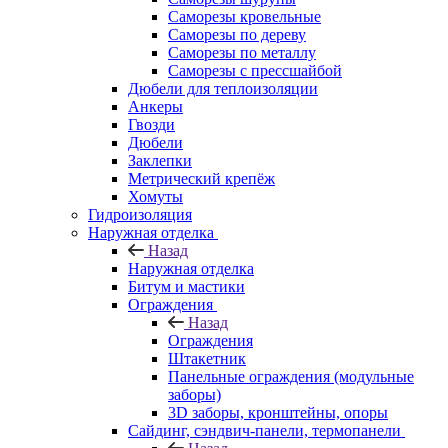
Саморезы кровельные
Саморезы по дереву
Саморезы по металлу
Саморезы с прессшайбой
Дюбели для теплоизоляции
Анкеры
Гвозди
Дюбели
Заклепки
Метрический крепёж
Хомуты
Гидроизоляция
Наружная отделка
Назад
Наружная отделка
Битум и мастики
Ограждения
Назад
Ограждения
Штакетник
Панельные ограждения (модульные
заборы)
3D заборы, кронштейны, опоры
Cайдинг, сэндвич-панели, термопанели