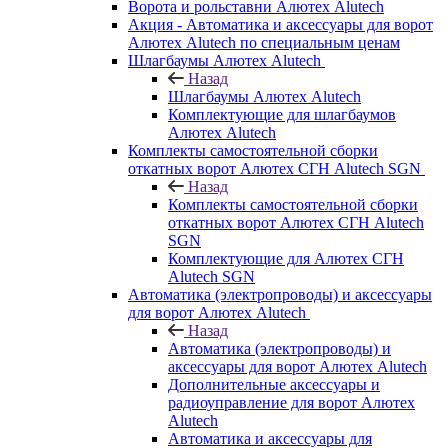
Ворота и рольставни Алютех Alutech
Акция - Автоматика и аксессуары для ворот
Алютех Alutech по специальным ценам
Шлагбаумы Алютех Alutech
Назад
Шлагбаумы Алютех Alutech
Комплектующие для шлагбаумов
Алютех Alutech
Комплекты самостоятельной сборки
откатных ворот Алютех СГН Alutech SGN
Назад
Комплекты самостоятельной сборки
откатных ворот Алютех СГН Alutech
SGN
Комплектующие для Алютех СГН
Alutech SGN
Автоматика (электропроводы) и аксессуары
для ворот Алютех Alutech
Назад
Автоматика (электропроводы) и
аксессуары для ворот Алютех Alutech
Дополнительные аксессуары и
радиоуправление для ворот Алютех
Alutech
Автоматика и аксессуары для