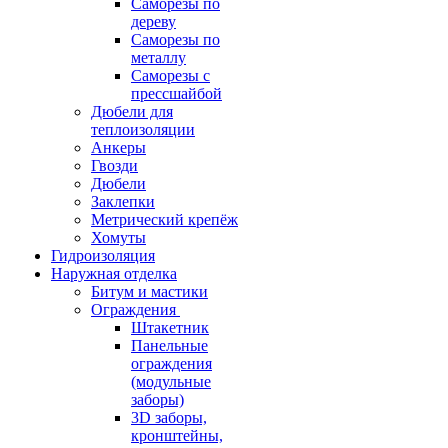
Саморезы по
дереву
Саморезы по
металлу
Саморезы с
прессшайбой
Дюбели для
теплоизоляции
Анкеры
Гвозди
Дюбели
Заклепки
Метрический крепёж
Хомуты
Гидроизоляция
Наружная отделка
Битум и мастики
Ограждения
Штакетник
Панельные
ограждения
(модульные
заборы)
3D заборы,
кронштейны,