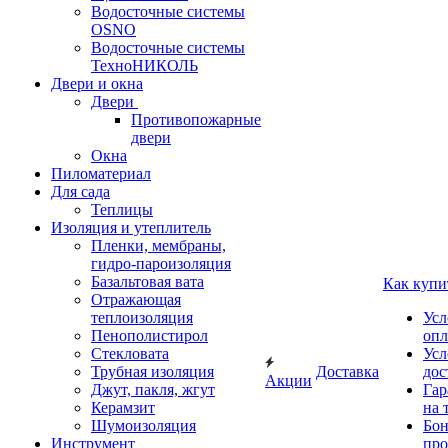
Водосточные системы
OSNO
Водосточные системы
ТехноНИКОЛЬ
Двери и окна
Двери
Противопожарные
двери
Окна
Пиломатериал
Для сада
Теплицы
Изоляция и утеплитель
Пленки, мембраны,
гидро-пароизоляция
Базальтовая вата
Как купи
Отражающая
теплоизоляция
Усл
Пенополистирол
опл
Стекловата
Усл
Трубная изоляция
Доставка
дос
Акции
Джут, пакля, жгут
Гар
Керамзит
на 
Шумоизоляция
Бон
Инструмент
про