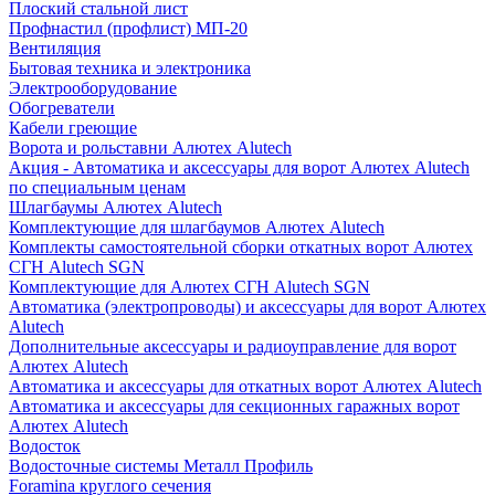
Плоский стальной лист
Профнастил (профлист) МП-20
Вентиляция
Бытовая техника и электроника
Электрооборудование
Обогреватели
Кабели греющие
Ворота и рольставни Алютех Alutech
Акция - Автоматика и аксессуары для ворот Алютех Alutech
по специальным ценам
Шлагбаумы Алютех Alutech
Комплектующие для шлагбаумов Алютех Alutech
Комплекты самостоятельной сборки откатных ворот Алютех
СГН Alutech SGN
Комплектующие для Алютех СГН Alutech SGN
Автоматика (электропроводы) и аксессуары для ворот Алютех
Alutech
Дополнительные аксессуары и радиоуправление для ворот
Алютех Alutech
Автоматика и аксессуары для откатных ворот Алютех Alutech
Автоматика и аксессуары для секционных гаражных ворот
Алютех Alutech
Водосток
Водосточные системы Металл Профиль
Foramina круглого сечения