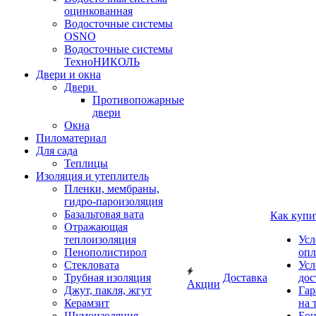
оцинкованная
Водосточные системы
OSNO
Водосточные системы
ТехноНИКОЛЬ
Двери и окна
Двери
Противопожарные
двери
Окна
Пиломатериал
Для сада
Теплицы
Изоляция и утеплитель
Пленки, мембраны,
гидро-пароизоляция
Базальтовая вата
Как купи
Отражающая
теплоизоляция
Усл
Пенополистирол
опл
Стекловата
Усл
Трубная изоляция
Доставка
дос
Акции
Джут, пакля, жгут
Гар
Керамзит
на 
Шумоизоляция
Бон