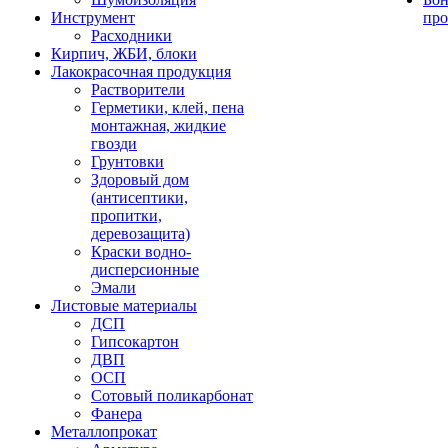
Инструмент
про
Расходники
Кирпич, ЖБИ, блоки
Лакокрасочная продукция
Растворители
Герметики, клей, пена
монтажная, жидкие
гвозди
Грунтовки
Здоровый дом
(антисептики,
пропитки,
деревозащита)
Краски водно-
дисперсионные
Эмали
Листовые материалы
ДСП
Гипсокартон
ДВП
ОСП
Сотовый поликарбонат
Фанера
Металлопрокат