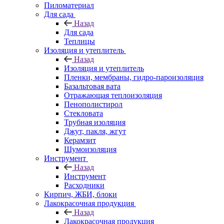
Пиломатериал
Для сада
Назад
Для сада
Теплицы
Изоляция и утеплитель
Назад
Изоляция и утеплитель
Пленки, мембраны, гидро-пароизоляция
Базальтовая вата
Отражающая теплоизоляция
Пенополистирол
Стекловата
Трубная изоляция
Джут, пакля, жгут
Керамзит
Шумоизоляция
Инструмент
Назад
Инструмент
Расходники
Кирпич, ЖБИ, блоки
Лакокрасочная продукция
Назад
Лакокрасочная продукция