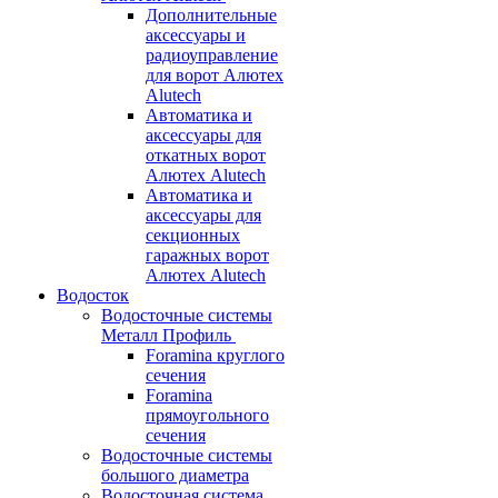
Дополнительные
аксессуары и
радиоуправление
для ворот Алютех
Alutech
Автоматика и
аксессуары для
откатных ворот
Алютех Alutech
Автоматика и
аксессуары для
секционных
гаражных ворот
Алютех Alutech
Водосток
Водосточные системы
Металл Профиль
Foramina круглого
сечения
Foramina
прямоугольного
сечения
Водосточные системы
большого диаметра
Водосточная система