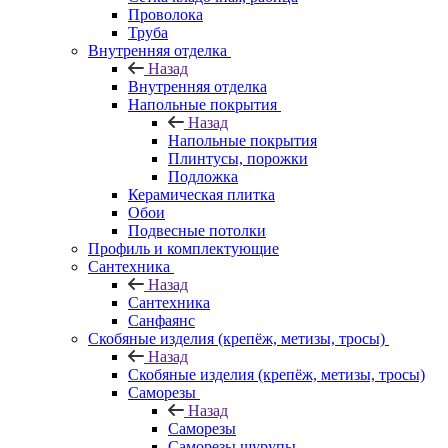
Проволока
Труба
Внутренняя отделка
Назад
Внутренняя отделка
Напольные покрытия
Назад
Напольные покрытия
Плинтусы, порожки
Подложка
Керамическая плитка
Обои
Подвесные потолки
Профиль и комплектующие
Сантехника
Назад
Сантехника
Санфаянс
Скобяные изделия (крепёж, метизы, тросы)
Назад
Скобяные изделия (крепёж, метизы, тросы)
Саморезы
Назад
Саморезы
Саморезы шурупы