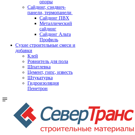
опоры
Cайдинг, сэндвич-
панели, термопанели
Сайдинг ПВХ
Металлический
сайдинг
Сайдинг Альта
Профиль
Сухие строительные смеси и
добавки
Клей
Ровнитель для пола
Шпатлевка
Цемент, гипс, известь
Штукатурка
Гидроизоляция
Пенетрон