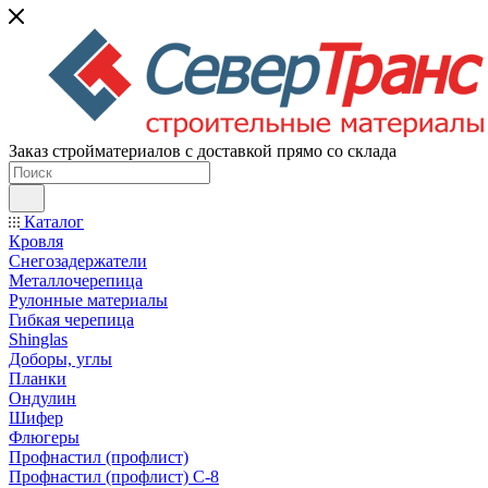
Заказ стройматериалов с доставкой прямо со склада
Каталог
Кровля
Снегозадержатели
Металлочерепица
Рулонные материалы
Гибкая черепица
Shinglas
Доборы, углы
Планки
Ондулин
Шифер
Флюгеры
Профнастил (профлист)
Профнастил (профлист) С-8