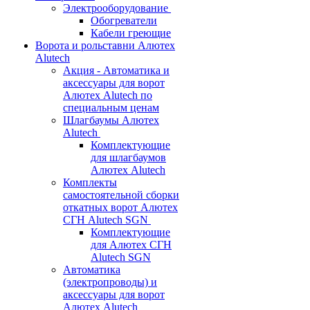
Электрооборудование
Обогреватели
Кабели греющие
Ворота и рольставни Алютех
Alutech
Акция - Автоматика и
аксессуары для ворот
Алютех Alutech по
специальным ценам
Шлагбаумы Алютех
Alutech
Комплектующие
для шлагбаумов
Алютех Alutech
Комплекты
самостоятельной сборки
откатных ворот Алютех
СГН Alutech SGN
Комплектующие
для Алютех СГН
Alutech SGN
Автоматика
(электропроводы) и
аксессуары для ворот
Алютех Alutech