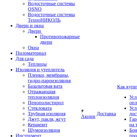
Водосточные системы
OSNO
Водосточные системы
ТехноНИКОЛЬ
Двери и окна
Двери
Противопожарные
двери
Окна
Пиломатериал
Для сада
Теплицы
Изоляция и утеплитель
Пленки, мембраны,
гидро-пароизоляция
Базальтовая вата
Как купи
Отражающая
теплоизоляция
Усл
Пенополистирол
опл
Стекловата
Усл
Трубная изоляция
Доставка
дос
Акции
Джут, пакля, жгут
Гар
Керамзит
на 
Шумоизоляция
Бон
Инструмент
про