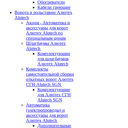
Обогреватели
Кабели греющие
Ворота и рольставни Алютех
Alutech
Акция - Автоматика и
аксессуары для ворот
Алютех Alutech по
специальным ценам
Шлагбаумы Алютех
Alutech
Комплектующие
для шлагбаумов
Алютех Alutech
Комплекты
самостоятельной сборки
откатных ворот Алютех
СГН Alutech SGN
Комплектующие
для Алютех СГН
Alutech SGN
Автоматика
(электропроводы) и
аксессуары для ворот
Алютех Alutech
Дополнительные