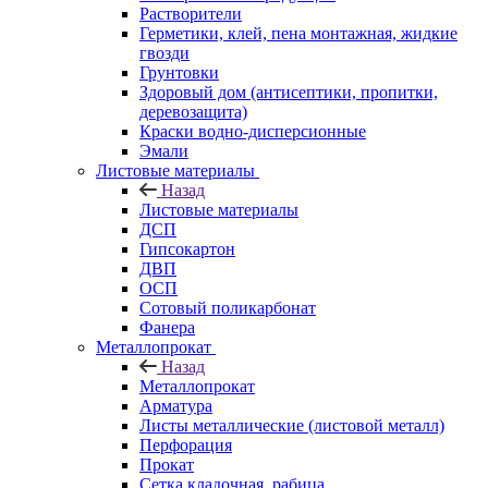
Растворители
Герметики, клей, пена монтажная, жидкие
гвозди
Грунтовки
Здоровый дом (антисептики, пропитки,
деревозащита)
Краски водно-дисперсионные
Эмали
Листовые материалы
Назад
Листовые материалы
ДСП
Гипсокартон
ДВП
ОСП
Сотовый поликарбонат
Фанера
Металлопрокат
Назад
Металлопрокат
Арматура
Листы металлические (листовой металл)
Перфорация
Прокат
Сетка кладочная, рабица