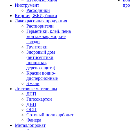
Инструмент
про
Расходники
Кирпич, ЖБИ, блоки
Лакокрасочная продукция
Растворители
Герметики, клей, пена
монтажная, жидкие
гвозди
Грунтовки
Здоровый дом
(антисептики,
пропитки,
деревозащита)
Краски водно-
дисперсионные
Эмали
Листовые материалы
ДСП
Гипсокартон
ДВП
ОСП
Сотовый поликарбонат
Фанера
Металлопрокат