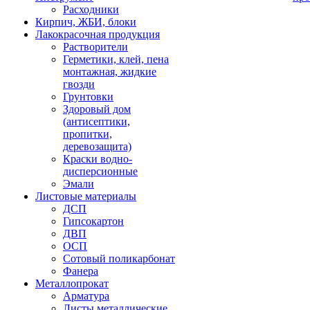
Расходники
Кирпич, ЖБИ, блоки
Лакокрасочная продукция
Растворители
Герметики, клей, пена
монтажная, жидкие
гвозди
Грунтовки
Здоровый дом
(антисептики,
пропитки,
деревозащита)
Краски водно-
дисперсионные
Эмали
Листовые материалы
ДСП
Гипсокартон
ДВП
ОСП
Сотовый поликарбонат
Фанера
Металлопрокат
Арматура
Листы металлические