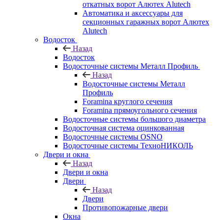
откатных ворот Алютех Alutech
Автоматика и аксессуары для
секционных гаражных ворот Алютех
Alutech
Водосток
Назад
Водосток
Водосточные системы Металл Профиль
Назад
Водосточные системы Металл
Профиль
Foramina круглого сечения
Foramina прямоугольного сечения
Водосточные системы большого диаметра
Водосточная система оцинкованная
Водосточные системы OSNO
Водосточные системы ТехноНИКОЛЬ
Двери и окна
Назад
Двери и окна
Двери
Назад
Двери
Противопожарные двери
Окна