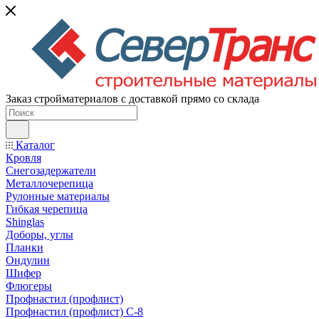
Заказ стройматериалов с доставкой прямо со склада
Каталог
Кровля
Снегозадержатели
Металлочерепица
Рулонные материалы
Гибкая черепица
Shinglas
Доборы, углы
Планки
Ондулин
Шифер
Флюгеры
Профнастил (профлист)
Профнастил (профлист) С-8