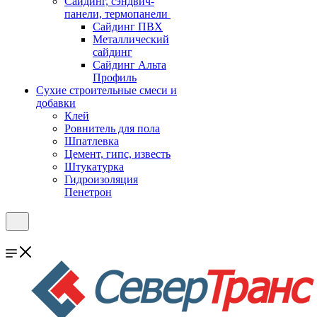
Cайдинг, сэндвич-
панели, термопанели
Сайдинг ПВХ
Металлический
сайдинг
Сайдинг Альта
Профиль
Сухие строительные смеси и
добавки
Клей
Ровнитель для пола
Шпатлевка
Цемент, гипс, известь
Штукатурка
Гидроизоляция
Пенетрон