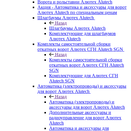
Ворота и рольставни Алютех Alutech
Акция - Автоматика и аксессуары для ворот
Алютех Alutech по специальным ценам
Шлагбаумы Алютех Alutech
Назад
Шлагбаумы Алютех Alutech
Комплектующие для шлагбаумов
Алютех Alutech
Комплекты самостоятельной сборки
откатных ворот Алютех СГН Alutech SGN
Назад
Комплекты самостоятельной сборки
откатных ворот Алютех СГН Alutech
SGN
Комплектующие для Алютех СГН
Alutech SGN
Автоматика (электропроводы) и аксессуары
для ворот Алютех Alutech
Назад
Автоматика (электропроводы) и
аксессуары для ворот Алютех Alutech
Дополнительные аксессуары и
радиоуправление для ворот Алютех
Alutech
Автоматика и аксессуары для