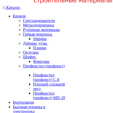
Каталог
Кровля
Снегозадержатели
Металлочерепица
Рулонные материалы
Гибкая черепица
Shinglas
Доборы, углы
Планки
Ондулин
Шифер
Флюгеры
Профнастил (профлист)
Профнастил
(профлист) С-8
Плоский стальной
лист
Профнастил
(профлист) МП-20
Вентиляция
Бытовая техника и
электроника