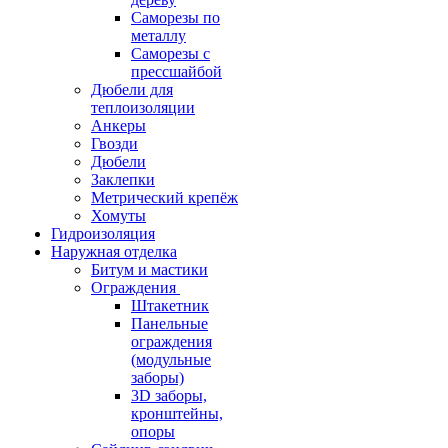
Саморезы по
металлу
Саморезы с
прессшайбой
Дюбели для
теплоизоляции
Анкеры
Гвозди
Дюбели
Заклепки
Метрический крепёж
Хомуты
Гидроизоляция
Наружная отделка
Битум и мастики
Ограждения
Штакетник
Панельные
ограждения
(модульные
заборы)
3D заборы,
кронштейны,
опоры