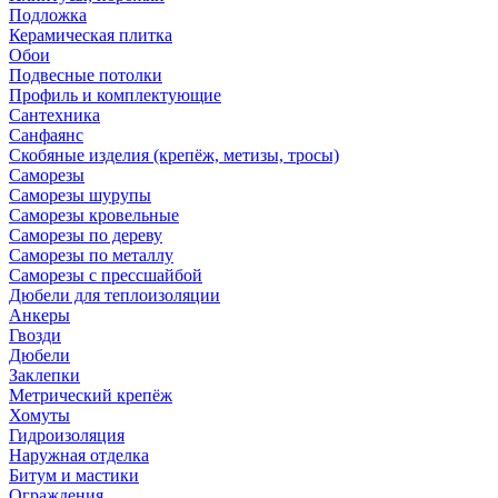
Подложка
Керамическая плитка
Обои
Подвесные потолки
Профиль и комплектующие
Сантехника
Санфаянс
Скобяные изделия (крепёж, метизы, тросы)
Саморезы
Саморезы шурупы
Саморезы кровельные
Саморезы по дереву
Саморезы по металлу
Саморезы с прессшайбой
Дюбели для теплоизоляции
Анкеры
Гвозди
Дюбели
Заклепки
Метрический крепёж
Хомуты
Гидроизоляция
Наружная отделка
Битум и мастики
Ограждения