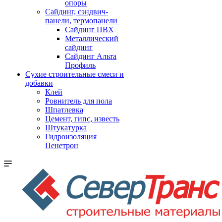
опоры
Cайдинг, сэндвич-
панели, термопанели
Сайдинг ПВХ
Металлический
сайдинг
Сайдинг Альта
Профиль
Сухие строительные смеси и
добавки
Клей
Ровнитель для пола
Шпатлевка
Цемент, гипс, известь
Штукатурка
Гидроизоляция
Пенетрон