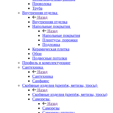
Проволока
Труба
Внутренняя отделка
Назад
Внутренняя отделка
Напольные покрытия
Назад
Напольные покрытия
Плинтусы, порожки
Подложка
Керамическая плитка
Обои
Подвесные потолки
Профиль и комплектующие
Сантехника
Назад
Сантехника
Санфаянс
Скобяные изделия (крепёж, метизы, тросы)
Назад
Скобяные изделия (крепёж, метизы, тросы)
Саморезы
Назад
Саморезы
Саморезы шурупы