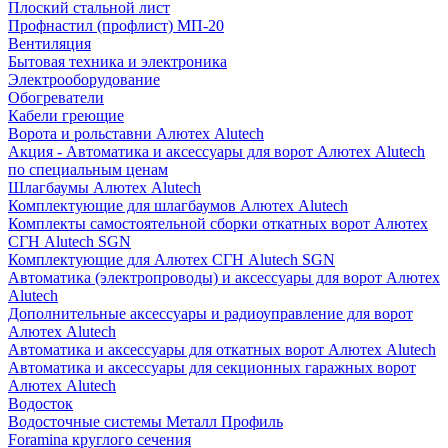
Плоский стальной лист
Профнастил (профлист) МП-20
Вентиляция
Бытовая техника и электроника
Электрооборудование
Обогреватели
Кабели греющие
Ворота и рольставни Алютех Alutech
Акция - Автоматика и аксессуары для ворот Алютех Alutech
по специальным ценам
Шлагбаумы Алютех Alutech
Комплектующие для шлагбаумов Алютех Alutech
Комплекты самостоятельной сборки откатных ворот Алютех
СГН Alutech SGN
Комплектующие для Алютех СГН Alutech SGN
Автоматика (электропроводы) и аксессуары для ворот Алютех
Alutech
Дополнительные аксессуары и радиоуправление для ворот
Алютех Alutech
Автоматика и аксессуары для откатных ворот Алютех Alutech
Автоматика и аксессуары для секционных гаражных ворот
Алютех Alutech
Водосток
Водосточные системы Металл Профиль
Foramina круглого сечения