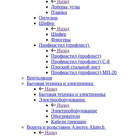
Назад
Доборы, углы
Планки
Ондулин
Шифер
Назад
Шифер
Флюгеры
Профнастил (профлист)
Назад
Профнастил (профлист)
Профнастил (профлист) С-8
Плоский стальной лист
Профнастил (профлист) МП-20
Вентиляция
Бытовая техника и электроника
Назад
Бытовая техника и электроника
Электрооборудование
Назад
Электрооборудование
Обогреватели
Кабели греющие
Ворота и рольставни Алютех Alutech
Назад