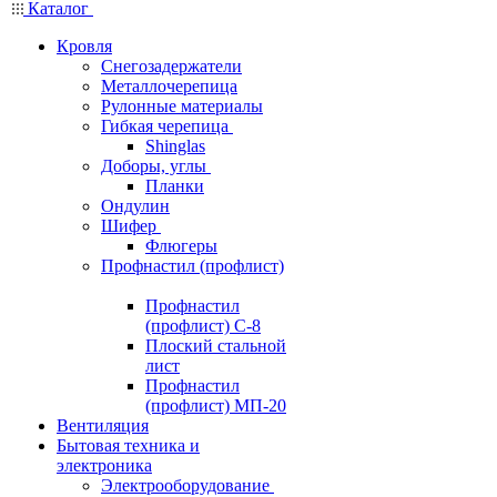
Каталог
Кровля
Снегозадержатели
Металлочерепица
Рулонные материалы
Гибкая черепица
Shinglas
Доборы, углы
Планки
Ондулин
Шифер
Флюгеры
Профнастил (профлист)
Профнастил
(профлист) С-8
Плоский стальной
лист
Профнастил
(профлист) МП-20
Вентиляция
Бытовая техника и
электроника
Электрооборудование