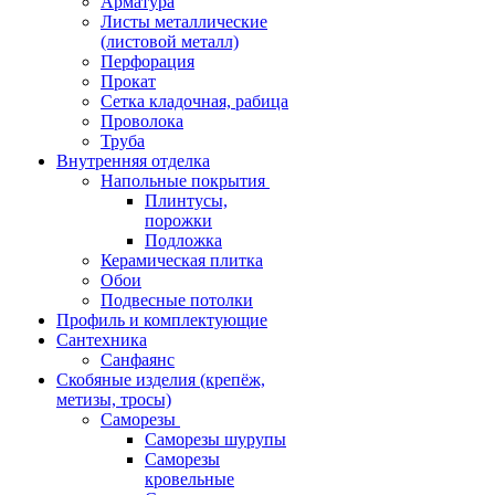
Арматура
Листы металлические
(листовой металл)
Перфорация
Прокат
Сетка кладочная, рабица
Проволока
Труба
Внутренняя отделка
Напольные покрытия
Плинтусы,
порожки
Подложка
Керамическая плитка
Обои
Подвесные потолки
Профиль и комплектующие
Сантехника
Санфаянс
Скобяные изделия (крепёж,
метизы, тросы)
Саморезы
Саморезы шурупы
Саморезы
кровельные