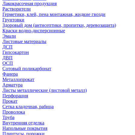
Лакокрасочная продукция
Растворители
Герметики, клей, пена монтажная, жидкие гвозди
Грунтовки
Здоровый дом (антисептики, пропитки, деревозащита)
Краски водно-дисперсионные
Эмали
Листовые материалы
ДСП
Гипсокартон
ДВП
ОСП
Сотовый поликарбонат
Фанера
Металлопрокат
Арматура
Листы металлические (листовой металл)
Перфорация
Прокат
Сетка кладочная, рабица
Проволока
Труба
Внутренняя отделка
Напольные покрытия
Плинтусы, порожки