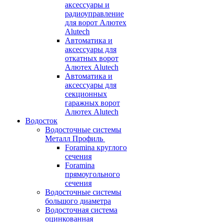
аксессуары и
радиоуправление
для ворот Алютех
Alutech
Автоматика и
аксессуары для
откатных ворот
Алютех Alutech
Автоматика и
аксессуары для
секционных
гаражных ворот
Алютех Alutech
Водосток
Водосточные системы
Металл Профиль
Foramina круглого
сечения
Foramina
прямоугольного
сечения
Водосточные системы
большого диаметра
Водосточная система
оцинкованная