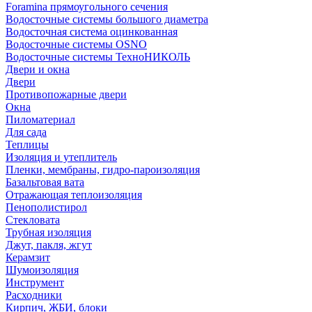
Foramina прямоугольного сечения
Водосточные системы большого диаметра
Водосточная система оцинкованная
Водосточные системы OSNO
Водосточные системы ТехноНИКОЛЬ
Двери и окна
Двери
Противопожарные двери
Окна
Пиломатериал
Для сада
Теплицы
Изоляция и утеплитель
Пленки, мембраны, гидро-пароизоляция
Базальтовая вата
Отражающая теплоизоляция
Пенополистирол
Стекловата
Трубная изоляция
Джут, пакля, жгут
Керамзит
Шумоизоляция
Инструмент
Расходники
Кирпич, ЖБИ, блоки