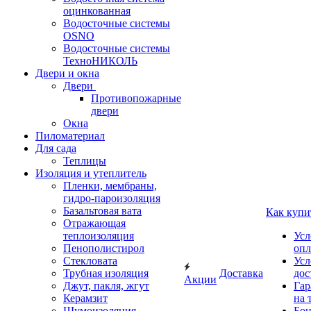
оцинкованная
Водосточные системы
OSNO
Водосточные системы
ТехноНИКОЛЬ
Двери и окна
Двери
Противопожарные
двери
Окна
Пиломатериал
Для сада
Теплицы
Изоляция и утеплитель
Пленки, мембраны,
гидро-пароизоляция
Базальтовая вата
Как купи
Отражающая
теплоизоляция
Усл
Пенополистирол
опл
Стекловата
Усл
Трубная изоляция
Доставка
дос
Акции
Джут, пакля, жгут
Гар
Керамзит
на 
Шумоизоляция
Бон