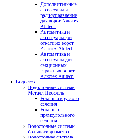
Дополнительные
аксессуары и
радиоуправление
для ворот Алютех
Alutech
Автоматика и
аксессуары для
откатных ворот
Алютех Alutech
Автоматика и
аксессуары для
секционных
гаражных ворот
Алютех Alutech
Водосток
Водосточные системы
Металл Профиль
Foramina круглого
сечения
Foramina
прямоугольного
сечения
Водосточные системы
большого диаметра
Водосточная система