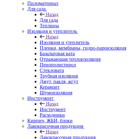
Пиломатериал
Для сада
Назад
Для сада
Теплицы
Изоляция и утеплитель
Назад
Изоляция и утеплитель
Пленки, мембраны, гидро-пароизоляция
Базальтовая вата
Отражающая теплоизоляция
Пенополистирол
Стекловата
Трубная изоляция
Джут, пакля, жгут
Керамзит
Шумоизоляция
Инструмент
Назад
Инструмент
Расходники
Кирпич, ЖБИ, блоки
Лакокрасочная продукция
Назад
Лакокрасочная продукция