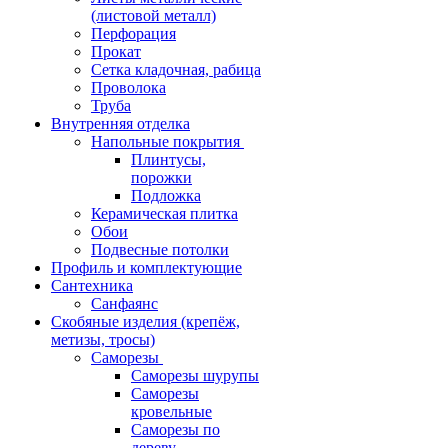
(листовой металл)
Перфорация
Прокат
Сетка кладочная, рабица
Проволока
Труба
Внутренняя отделка
Напольные покрытия
Плинтусы,
порожки
Подложка
Керамическая плитка
Обои
Подвесные потолки
Профиль и комплектующие
Сантехника
Санфаянс
Скобяные изделия (крепёж,
метизы, тросы)
Саморезы
Саморезы шурупы
Саморезы
кровельные
Саморезы по
дереву