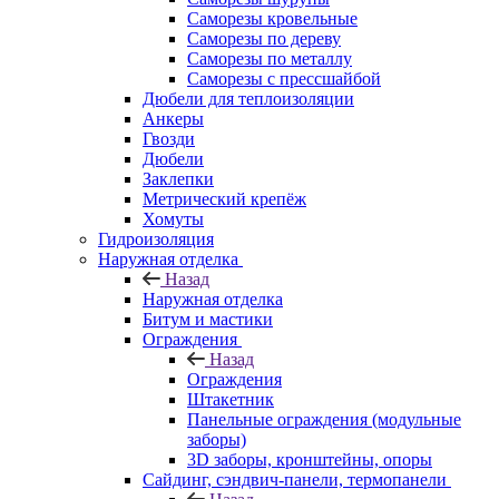
Саморезы кровельные
Саморезы по дереву
Саморезы по металлу
Саморезы с прессшайбой
Дюбели для теплоизоляции
Анкеры
Гвозди
Дюбели
Заклепки
Метрический крепёж
Хомуты
Гидроизоляция
Наружная отделка
Назад
Наружная отделка
Битум и мастики
Ограждения
Назад
Ограждения
Штакетник
Панельные ограждения (модульные
заборы)
3D заборы, кронштейны, опоры
Cайдинг, сэндвич-панели, термопанели