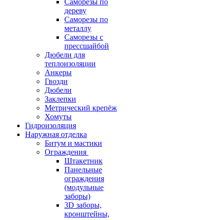
Саморезы по
дереву
Саморезы по
металлу
Саморезы с
прессшайбой
Дюбели для
теплоизоляции
Анкеры
Гвозди
Дюбели
Заклепки
Метрический крепёж
Хомуты
Гидроизоляция
Наружная отделка
Битум и мастики
Ограждения
Штакетник
Панельные
ограждения
(модульные
заборы)
3D заборы,
кронштейны,