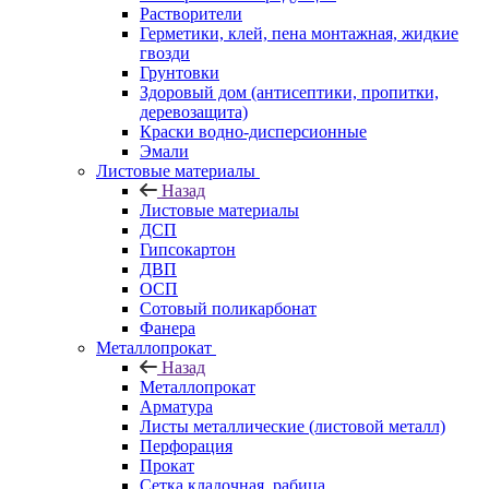
Растворители
Герметики, клей, пена монтажная, жидкие
гвозди
Грунтовки
Здоровый дом (антисептики, пропитки,
деревозащита)
Краски водно-дисперсионные
Эмали
Листовые материалы
Назад
Листовые материалы
ДСП
Гипсокартон
ДВП
ОСП
Сотовый поликарбонат
Фанера
Металлопрокат
Назад
Металлопрокат
Арматура
Листы металлические (листовой металл)
Перфорация
Прокат
Сетка кладочная, рабица