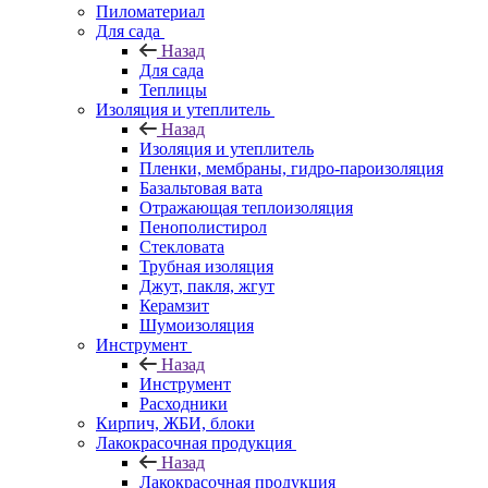
Пиломатериал
Для сада
Назад
Для сада
Теплицы
Изоляция и утеплитель
Назад
Изоляция и утеплитель
Пленки, мембраны, гидро-пароизоляция
Базальтовая вата
Отражающая теплоизоляция
Пенополистирол
Стекловата
Трубная изоляция
Джут, пакля, жгут
Керамзит
Шумоизоляция
Инструмент
Назад
Инструмент
Расходники
Кирпич, ЖБИ, блоки
Лакокрасочная продукция
Назад
Лакокрасочная продукция