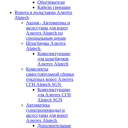
Обогреватели
Кабели греющие
Ворота и рольставни Алютех
Alutech
Акция - Автоматика и
аксессуары для ворот
Алютех Alutech по
специальным ценам
Шлагбаумы Алютех
Alutech
Комплектующие
для шлагбаумов
Алютех Alutech
Комплекты
самостоятельной сборки
откатных ворот Алютех
СГН Alutech SGN
Комплектующие
для Алютех СГН
Alutech SGN
Автоматика
(электропроводы) и
аксессуары для ворот
Алютех Alutech
Дополнительные