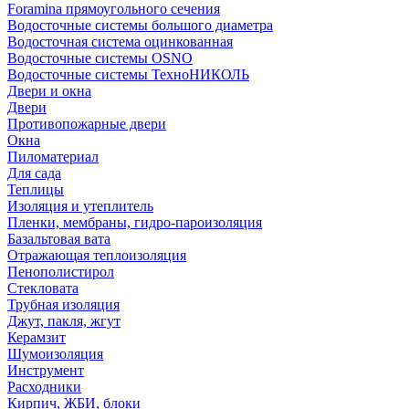
Foramina прямоугольного сечения
Водосточные системы большого диаметра
Водосточная система оцинкованная
Водосточные системы OSNO
Водосточные системы ТехноНИКОЛЬ
Двери и окна
Двери
Противопожарные двери
Окна
Пиломатериал
Для сада
Теплицы
Изоляция и утеплитель
Пленки, мембраны, гидро-пароизоляция
Базальтовая вата
Отражающая теплоизоляция
Пенополистирол
Стекловата
Трубная изоляция
Джут, пакля, жгут
Керамзит
Шумоизоляция
Инструмент
Расходники
Кирпич, ЖБИ, блоки