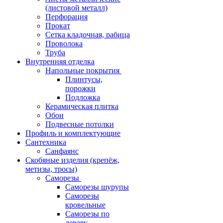
(листовой металл)
Перфорация
Прокат
Сетка кладочная, рабица
Проволока
Труба
Внутренняя отделка
Напольные покрытия
Плинтусы,
порожки
Подложка
Керамическая плитка
Обои
Подвесные потолки
Профиль и комплектующие
Сантехника
Санфаянс
Скобяные изделия (крепёж,
метизы, тросы)
Саморезы
Саморезы шурупы
Саморезы
кровельные
Саморезы по
дереву