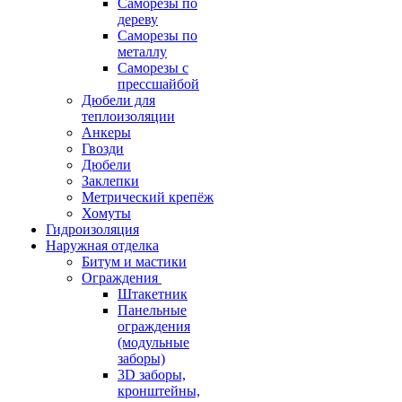
Саморезы по
дереву
Саморезы по
металлу
Саморезы с
прессшайбой
Дюбели для
теплоизоляции
Анкеры
Гвозди
Дюбели
Заклепки
Метрический крепёж
Хомуты
Гидроизоляция
Наружная отделка
Битум и мастики
Ограждения
Штакетник
Панельные
ограждения
(модульные
заборы)
3D заборы,
кронштейны,