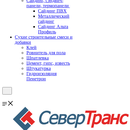
Cайдинг, сэндвич-
панели, термопанели
Сайдинг ПВХ
Металлический
сайдинг
Сайдинг Альта
Профиль
Сухие строительные смеси и
добавки
Клей
Ровнитель для пола
Шпатлевка
Цемент, гипс, известь
Штукатурка
Гидроизоляция
Пенетрон