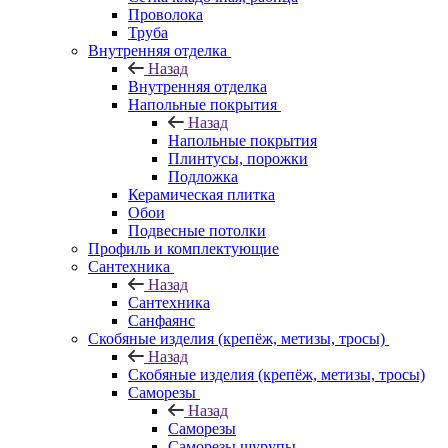
Проволока
Труба
Внутренняя отделка
Назад
Внутренняя отделка
Напольные покрытия
Назад
Напольные покрытия
Плинтусы, порожки
Подложка
Керамическая плитка
Обои
Подвесные потолки
Профиль и комплектующие
Сантехника
Назад
Сантехника
Санфаянс
Скобяные изделия (крепёж, метизы, тросы)
Назад
Скобяные изделия (крепёж, метизы, тросы)
Саморезы
Назад
Саморезы
Саморезы шурупы