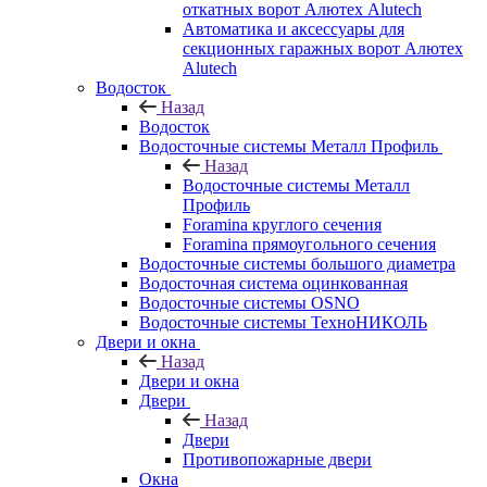
откатных ворот Алютех Alutech
Автоматика и аксессуары для
секционных гаражных ворот Алютех
Alutech
Водосток
Назад
Водосток
Водосточные системы Металл Профиль
Назад
Водосточные системы Металл
Профиль
Foramina круглого сечения
Foramina прямоугольного сечения
Водосточные системы большого диаметра
Водосточная система оцинкованная
Водосточные системы OSNO
Водосточные системы ТехноНИКОЛЬ
Двери и окна
Назад
Двери и окна
Двери
Назад
Двери
Противопожарные двери
Окна