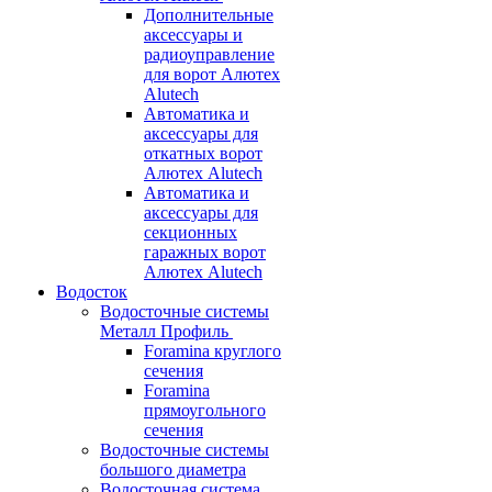
Дополнительные
аксессуары и
радиоуправление
для ворот Алютех
Alutech
Автоматика и
аксессуары для
откатных ворот
Алютех Alutech
Автоматика и
аксессуары для
секционных
гаражных ворот
Алютех Alutech
Водосток
Водосточные системы
Металл Профиль
Foramina круглого
сечения
Foramina
прямоугольного
сечения
Водосточные системы
большого диаметра
Водосточная система