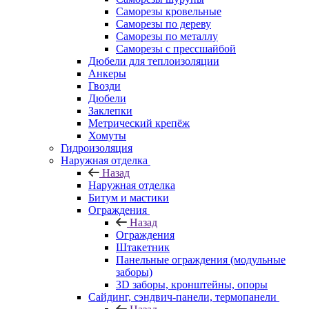
Саморезы кровельные
Саморезы по дереву
Саморезы по металлу
Саморезы с прессшайбой
Дюбели для теплоизоляции
Анкеры
Гвозди
Дюбели
Заклепки
Метрический крепёж
Хомуты
Гидроизоляция
Наружная отделка
Назад
Наружная отделка
Битум и мастики
Ограждения
Назад
Ограждения
Штакетник
Панельные ограждения (модульные
заборы)
3D заборы, кронштейны, опоры
Cайдинг, сэндвич-панели, термопанели