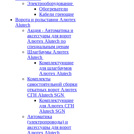
Электрооборудование
Обогреватели
Кабели греющие
Ворота и рольставни Алютех
Alutech
Акция - Автоматика и
аксессуары для ворот
Алютех Alutech по
специальным ценам
Шлагбаумы Алютех
Alutech
Комплектующие
для шлагбаумов
Алютех Alutech
Комплекты
самостоятельной сборки
откатных ворот Алютех
СГН Alutech SGN
Комплектующие
для Алютех СГН
Alutech SGN
Автоматика
(электропроводы) и
аксессуары для ворот
Алютех Alutech