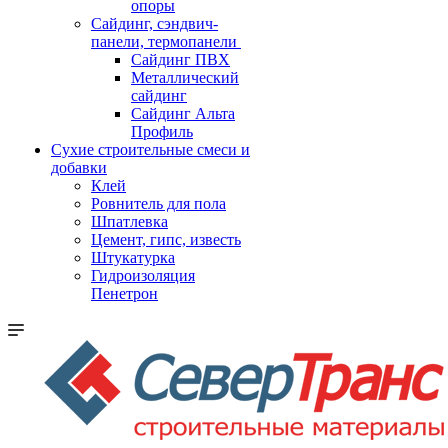
опоры
Cайдинг, сэндвич-
панели, термопанели
Сайдинг ПВХ
Металлический
сайдинг
Сайдинг Альта
Профиль
Сухие строительные смеси и
добавки
Клей
Ровнитель для пола
Шпатлевка
Цемент, гипс, известь
Штукатурка
Гидроизоляция
Пенетрон