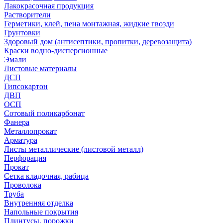
Лакокрасочная продукция
Растворители
Герметики, клей, пена монтажная, жидкие гвозди
Грунтовки
Здоровый дом (антисептики, пропитки, деревозащита)
Краски водно-дисперсионные
Эмали
Листовые материалы
ДСП
Гипсокартон
ДВП
ОСП
Сотовый поликарбонат
Фанера
Металлопрокат
Арматура
Листы металлические (листовой металл)
Перфорация
Прокат
Сетка кладочная, рабица
Проволока
Труба
Внутренняя отделка
Напольные покрытия
Плинтусы, порожки