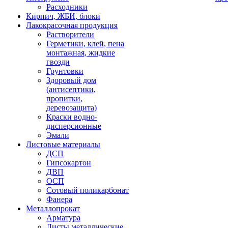
Расходники
Кирпич, ЖБИ, блоки
Лакокрасочная продукция
Растворители
Герметики, клей, пена
монтажная, жидкие
гвозди
Грунтовки
Здоровый дом
(антисептики,
пропитки,
деревозащита)
Краски водно-
дисперсионные
Эмали
Листовые материалы
ДСП
Гипсокартон
ДВП
ОСП
Сотовый поликарбонат
Фанера
Металлопрокат
Арматура
Листы металлические