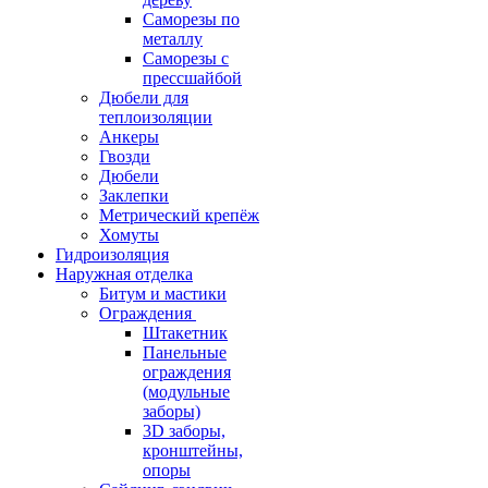
Саморезы по
металлу
Саморезы с
прессшайбой
Дюбели для
теплоизоляции
Анкеры
Гвозди
Дюбели
Заклепки
Метрический крепёж
Хомуты
Гидроизоляция
Наружная отделка
Битум и мастики
Ограждения
Штакетник
Панельные
ограждения
(модульные
заборы)
3D заборы,
кронштейны,
опоры