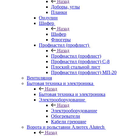
Назад
Доборы, углы
Планки
Ондулин
Шифер
Назад
Шифер
Флюгеры
Профнастил (профлист)
Назад
Профнастил (профлист)
Профнастил (профлист) С-8
Плоский стальной лист
Профнастил (профлист) МП-20
Вентиляция
Бытовая техника и электроника
Назад
Бытовая техника и электроника
Электрооборудование
Назад
Электрооборудование
Обогреватели
Кабели греющие
Ворота и рольставни Алютех Alutech
Назад