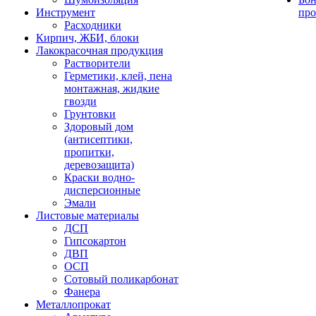
Инструмент
про
Расходники
Кирпич, ЖБИ, блоки
Лакокрасочная продукция
Растворители
Герметики, клей, пена
монтажная, жидкие
гвозди
Грунтовки
Здоровый дом
(антисептики,
пропитки,
деревозащита)
Краски водно-
дисперсионные
Эмали
Листовые материалы
ДСП
Гипсокартон
ДВП
ОСП
Сотовый поликарбонат
Фанера
Металлопрокат