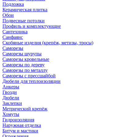
Подложка
Керамическая плитка
Обои
Подвесные потолки
Профиль и комплектующие
Сантехника
Санфаянс
Скобяные изделия (крепёж, метизы, тросы)
Саморезы
Саморезы шурупы
Саморезы кровельные
Саморезы по дереву
Саморезы по металлу
Саморезы с прессшайбой
Дюбели для теплоизоляции
Анкеры
Гвозди
Дюбели
Заклепки
Метрический крепёж
Хомуты
Гидроизоляция
Наружная отделка
Битум и мастики
Ограждения