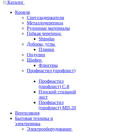
Каталог
Кровля
Снегозадержатели
Металлочерепица
Рулонные материалы
Гибкая черепица
Shinglas
Доборы, углы
Планки
Ондулин
Шифер
Флюгеры
Профнастил (профлист)
Профнастил
(профлист) С-8
Плоский стальной
лист
Профнастил
(профлист) МП-20
Вентиляция
Бытовая техника и
электроника
Электрооборудование