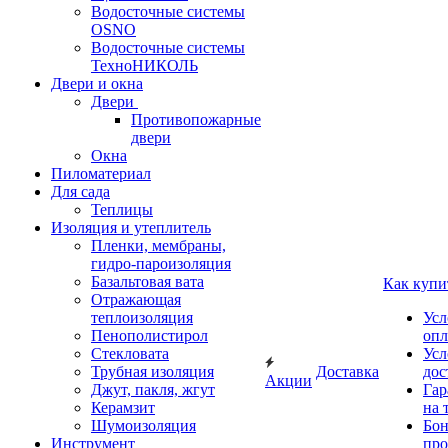
Водосточные системы
OSNO
Водосточные системы
ТехноНИКОЛЬ
Двери и окна
Двери
Противопожарные
двери
Окна
Пиломатериал
Для сада
Теплицы
Изоляция и утеплитель
Пленки, мембраны,
гидро-пароизоляция
Базальтовая вата
Как купи
Отражающая
теплоизоляция
Усл
Пенополистирол
опл
Стекловата
Усл
Трубная изоляция
Доставка
дос
Акции
Джут, пакля, жгут
Гар
Керамзит
на 
Шумоизоляция
Бон
Инструмент
про