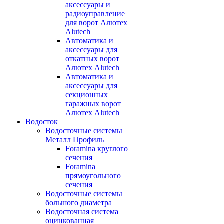
аксессуары и
радиоуправление
для ворот Алютех
Alutech
Автоматика и
аксессуары для
откатных ворот
Алютех Alutech
Автоматика и
аксессуары для
секционных
гаражных ворот
Алютех Alutech
Водосток
Водосточные системы
Металл Профиль
Foramina круглого
сечения
Foramina
прямоугольного
сечения
Водосточные системы
большого диаметра
Водосточная система
оцинкованная