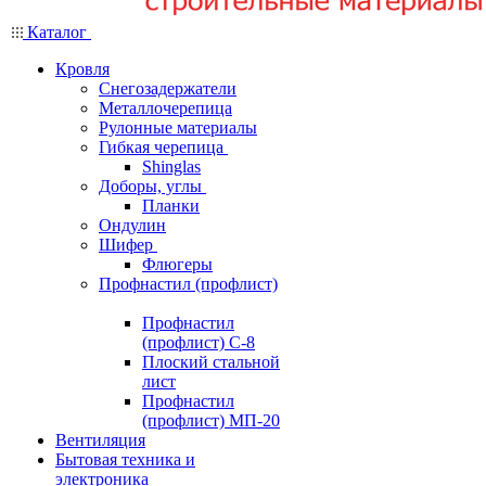
Каталог
Кровля
Снегозадержатели
Металлочерепица
Рулонные материалы
Гибкая черепица
Shinglas
Доборы, углы
Планки
Ондулин
Шифер
Флюгеры
Профнастил (профлист)
Профнастил
(профлист) С-8
Плоский стальной
лист
Профнастил
(профлист) МП-20
Вентиляция
Бытовая техника и
электроника