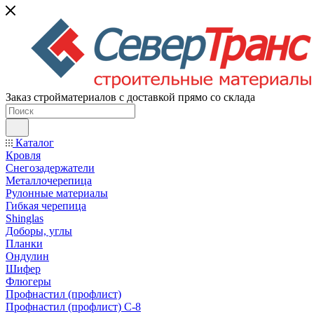
Заказ стройматериалов с доставкой прямо со склада
Каталог
Кровля
Снегозадержатели
Металлочерепица
Рулонные материалы
Гибкая черепица
Shinglas
Доборы, углы
Планки
Ондулин
Шифер
Флюгеры
Профнастил (профлист)
Профнастил (профлист) С-8