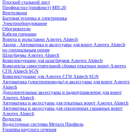
Плоский стальной лист
Профнастил (профлист) МП-20
Вентиляция
Бытовая техника и электроника
Электрооборудование
Обогреватели
Кабели греющие
Ворота и рольставни Алютех Alutech
Акция - Автоматика и аксессуары для ворот Алютех Alutech
по специальным ценам
Шлагбаумы Алютех Alutech
Комплектующие для шлагбаумов Алютех Alutech
Комплекты самостоятельной сборки откатных ворот Алютех
СГН Alutech SGN
Комплектующие для Алютех СГН Alutech SGN
Автоматика (электропроводы) и аксессуары для ворот Алютех
Alutech
Дополнительные аксессуары и радиоуправление для ворот
Алютех Alutech
Автоматика и аксессуары для откатных ворот Алютех Alutech
Автоматика и аксессуары для секционных гаражных ворот
Алютех Alutech
Водосток
Водосточные системы Металл Профиль
Foramina круглого сечения