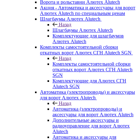
Ворота и рольставни Алютех Alutech
Акция - Автоматика и аксессуары для ворот
Алютех Alutech по специальным ценам
Шлагбаумы Алютех Alutech
Назад
Шлагбаумы Алютех Alutech
Комплектующие для шлагбаумов
Алютех Alutech
Комплекты самостоятельной сборки
откатных ворот Алютех СГН Alutech SGN
Назад
Комплекты самостоятельной сборки
откатных ворот Алютех СГН Alutech
SGN
Комплектующие для Алютех СГН
Alutech SGN
Автоматика (электропроводы) и аксессуары
для ворот Алютех Alutech
Назад
Автоматика (электропроводы) и
аксессуары для ворот Алютех Alutech
Дополнительные аксессуары и
радиоуправление для ворот Алютех
Alutech
Автоматика и аксессуары для