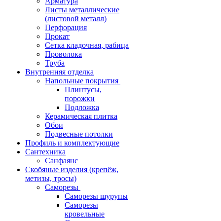
Арматура
Листы металлические
(листовой металл)
Перфорация
Прокат
Сетка кладочная, рабица
Проволока
Труба
Внутренняя отделка
Напольные покрытия
Плинтусы,
порожки
Подложка
Керамическая плитка
Обои
Подвесные потолки
Профиль и комплектующие
Сантехника
Санфаянс
Скобяные изделия (крепёж,
метизы, тросы)
Саморезы
Саморезы шурупы
Саморезы
кровельные