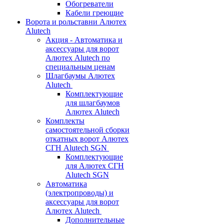
Обогреватели
Кабели греющие
Ворота и рольставни Алютех
Alutech
Акция - Автоматика и
аксессуары для ворот
Алютех Alutech по
специальным ценам
Шлагбаумы Алютех
Alutech
Комплектующие
для шлагбаумов
Алютех Alutech
Комплекты
самостоятельной сборки
откатных ворот Алютех
СГН Alutech SGN
Комплектующие
для Алютех СГН
Alutech SGN
Автоматика
(электропроводы) и
аксессуары для ворот
Алютех Alutech
Дополнительные