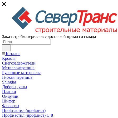
Заказ стройматериалов с доставкой прямо со склада
Каталог
Кровля
Снегозадержатели
Металлочерепица
Рулонные материалы
Гибкая черепица
Shinglas
Доборы, углы
Планки
Ондулин
Шифер
Флюгеры
Профнастил (профлист)
Профнастил (профлист) С-8