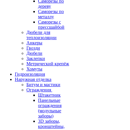
Саморезы по
дереву
Саморезы по
металлу
Саморезы с
прессшайбой
Дюбели для
теплоизоляции
Анкеры
Гвозди
Дюбели
Заклепки
Метрический крепёж
Хомуты
Гидроизоляция
Наружная отделка
Битум и мастики
Ограждения
Штакетник
Панельные
ограждения
(модульные
заборы)
3D заборы,
кронштейны,