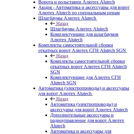
Ворота и рольставни Алютех Alutech
Акция - Автоматика и аксессуары для ворот
Алютех Alutech по специальным ценам
Шлагбаумы Алютех Alutech
Назад
Шлагбаумы Алютех Alutech
Комплектующие для шлагбаумов
Алютех Alutech
Комплекты самостоятельной сборки
откатных ворот Алютех СГН Alutech SGN
Назад
Комплекты самостоятельной сборки
откатных ворот Алютех СГН Alutech
SGN
Комплектующие для Алютех СГН
Alutech SGN
Автоматика (электропроводы) и аксессуары
для ворот Алютех Alutech
Назад
Автоматика (электропроводы) и
аксессуары для ворот Алютех Alutech
Дополнительные аксессуары и
радиоуправление для ворот Алютех
Alutech
Автоматика и аксессуары для