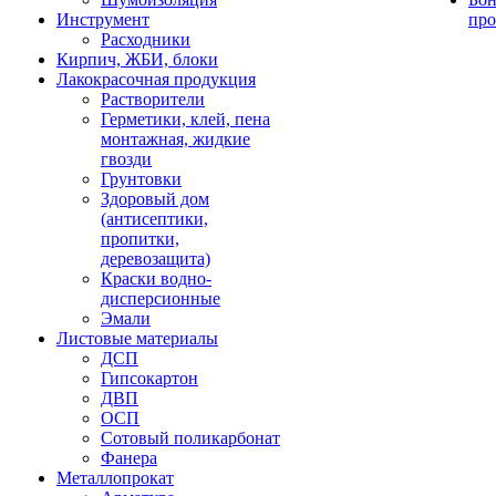
Инструмент
про
Расходники
Кирпич, ЖБИ, блоки
Лакокрасочная продукция
Растворители
Герметики, клей, пена
монтажная, жидкие
гвозди
Грунтовки
Здоровый дом
(антисептики,
пропитки,
деревозащита)
Краски водно-
дисперсионные
Эмали
Листовые материалы
ДСП
Гипсокартон
ДВП
ОСП
Сотовый поликарбонат
Фанера
Металлопрокат