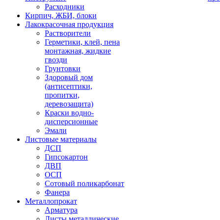
Расходники
Кирпич, ЖБИ, блоки
Лакокрасочная продукция
Растворители
Герметики, клей, пена
монтажная, жидкие
гвозди
Грунтовки
Здоровый дом
(антисептики,
пропитки,
деревозащита)
Краски водно-
дисперсионные
Эмали
Листовые материалы
ДСП
Гипсокартон
ДВП
ОСП
Сотовый поликарбонат
Фанера
Металлопрокат
Арматура
Листы металлические