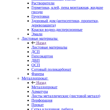
Растворители
Герметики, клей, пена монтажная, жидкие
гвозди
Грунтовки
Здоровый дом (антисептики, пропитки,
деревозащита)
Краски водно-дисперсионные
Эмали
Листовые материалы
Назад
Листовые материалы
ДСП
Гипсокартон
ДВП
ОСП
Сотовый поликарбонат
Фанера
Металлопрокат
Назад
Металлопрокат
Арматура
Листы металлические (листовой металл)
Перфорация
Прокат
Сетка кладочная, рабица