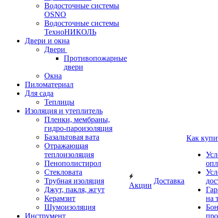
Водосточные системы
OSNO
Водосточные системы
ТехноНИКОЛЬ
Двери и окна
Двери
Противопожарные
двери
Окна
Пиломатериал
Для сада
Теплицы
Изоляция и утеплитель
Пленки, мембраны,
гидро-пароизоляция
Базальтовая вата
Как купи
Отражающая
теплоизоляция
Усл
Пенополистирол
опл
Стекловата
Усл
Трубная изоляция
Доставка
дос
Акции
Джут, пакля, жгут
Гар
Керамзит
на 
Шумоизоляция
Бон
Инструмент
про