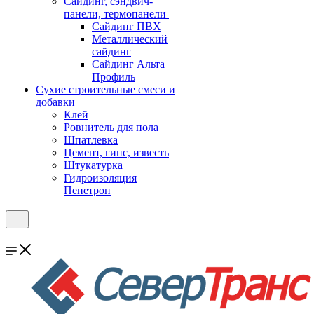
Cайдинг, сэндвич-
панели, термопанели
Сайдинг ПВХ
Металлический
сайдинг
Сайдинг Альта
Профиль
Сухие строительные смеси и
добавки
Клей
Ровнитель для пола
Шпатлевка
Цемент, гипс, известь
Штукатурка
Гидроизоляция
Пенетрон