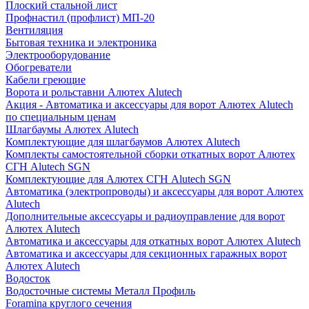
Плоский стальной лист
Профнастил (профлист) МП-20
Вентиляция
Бытовая техника и электроника
Электрооборудование
Обогреватели
Кабели греющие
Ворота и рольставни Алютех Alutech
Акция - Автоматика и аксессуары для ворот Алютех Alutech
по специальным ценам
Шлагбаумы Алютех Alutech
Комплектующие для шлагбаумов Алютех Alutech
Комплекты самостоятельной сборки откатных ворот Алютех
СГН Alutech SGN
Комплектующие для Алютех СГН Alutech SGN
Автоматика (электропроводы) и аксессуары для ворот Алютех
Alutech
Дополнительные аксессуары и радиоуправление для ворот
Алютех Alutech
Автоматика и аксессуары для откатных ворот Алютех Alutech
Автоматика и аксессуары для секционных гаражных ворот
Алютех Alutech
Водосток
Водосточные системы Металл Профиль
Foramina круглого сечения