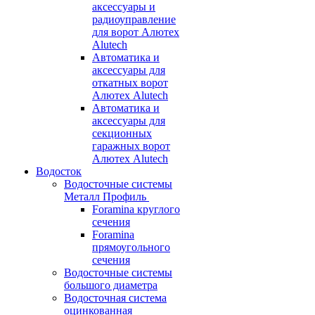
аксессуары и
радиоуправление
для ворот Алютех
Alutech
Автоматика и
аксессуары для
откатных ворот
Алютех Alutech
Автоматика и
аксессуары для
секционных
гаражных ворот
Алютех Alutech
Водосток
Водосточные системы
Металл Профиль
Foramina круглого
сечения
Foramina
прямоугольного
сечения
Водосточные системы
большого диаметра
Водосточная система
оцинкованная