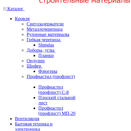
Каталог
Кровля
Снегозадержатели
Металлочерепица
Рулонные материалы
Гибкая черепица
Shinglas
Доборы, углы
Планки
Ондулин
Шифер
Флюгеры
Профнастил (профлист)
Профнастил
(профлист) С-8
Плоский стальной
лист
Профнастил
(профлист) МП-20
Вентиляция
Бытовая техника и
электроника