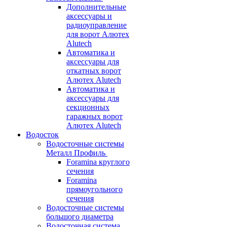
Дополнительные
аксессуары и
радиоуправление
для ворот Алютех
Alutech
Автоматика и
аксессуары для
откатных ворот
Алютех Alutech
Автоматика и
аксессуары для
секционных
гаражных ворот
Алютех Alutech
Водосток
Водосточные системы
Металл Профиль
Foramina круглого
сечения
Foramina
прямоугольного
сечения
Водосточные системы
большого диаметра
Водосточная система