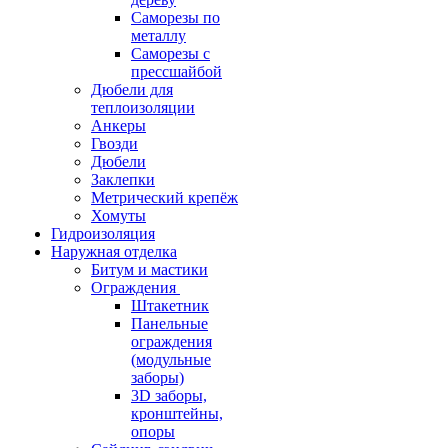
Саморезы по
металлу
Саморезы с
прессшайбой
Дюбели для
теплоизоляции
Анкеры
Гвозди
Дюбели
Заклепки
Метрический крепёж
Хомуты
Гидроизоляция
Наружная отделка
Битум и мастики
Ограждения
Штакетник
Панельные
ограждения
(модульные
заборы)
3D заборы,
кронштейны,
опоры