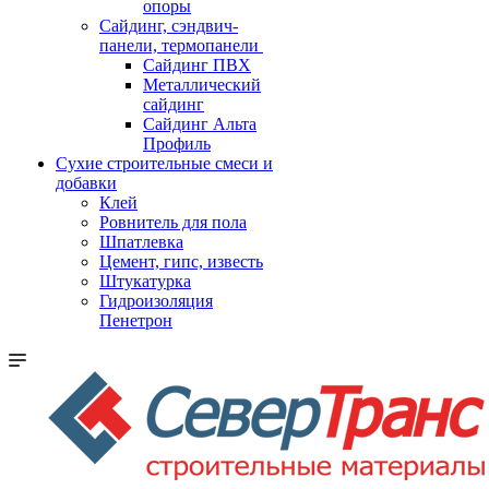
опоры
Cайдинг, сэндвич-
панели, термопанели
Сайдинг ПВХ
Металлический
сайдинг
Сайдинг Альта
Профиль
Сухие строительные смеси и
добавки
Клей
Ровнитель для пола
Шпатлевка
Цемент, гипс, известь
Штукатурка
Гидроизоляция
Пенетрон