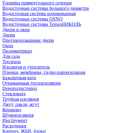
Foramina прямоугольного сечения
Водосточные системы большого диаметра
Водосточная система оцинкованная
Водосточные системы OSNO
Водосточные системы ТехноНИКОЛЬ
Двери и окна
Двери
Противопожарные двери
Окна
Пиломатериал
Для сада
Теплицы
Изоляция и утеплитель
Пленки, мембраны, гидро-пароизоляция
Базальтовая вата
Отражающая теплоизоляция
Пенополистирол
Стекловата
Трубная изоляция
Джут, пакля, жгут
Керамзит
Шумоизоляция
Инструмент
Расходники
Кирпич, ЖБИ, блоки