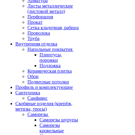
Арматура
Листы металлические
(листовой металл)
Перфорация
Прокат
Сетка кладочная, рабица
Проволока
Труба
Внутренняя отделка
Напольные покрытия
Плинтусы,
порожки
Подложка
Керамическая плитка
Обои
Подвесные потолки
Профиль и комплектующие
Сантехника
Санфаянс
Скобяные изделия (крепёж,
метизы, тросы)
Саморезы
Саморезы шурупы
Саморезы
кровельные