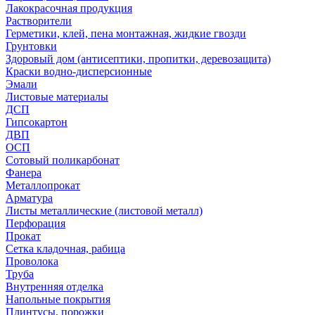
Лакокрасочная продукция
Растворители
Герметики, клей, пена монтажная, жидкие гвозди
Грунтовки
Здоровый дом (антисептики, пропитки, деревозащита)
Краски водно-дисперсионные
Эмали
Листовые материалы
ДСП
Гипсокартон
ДВП
ОСП
Сотовый поликарбонат
Фанера
Металлопрокат
Арматура
Листы металлические (листовой металл)
Перфорация
Прокат
Сетка кладочная, рабица
Проволока
Труба
Внутренняя отделка
Напольные покрытия
Плинтусы, порожки