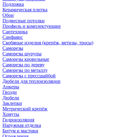
Подложка
Керамическая плитка
Обои
Подвесные потолки
Профиль и комплектующие
Сантехника
Санфаянс
Скобяные изделия (крепёж, метизы, тросы)
Саморезы
Саморезы шурупы
Саморезы кровельные
Саморезы по дереву
Саморезы по металлу
Саморезы с прессшайбой
Дюбели для теплоизоляции
Анкеры
Гвозди
Дюбели
Заклепки
Метрический крепёж
Хомуты
Гидроизоляция
Наружная отделка
Битум и мастики
Ограждения