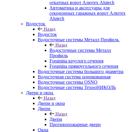
откатных ворот Алютех Alutech
Автоматика и аксессуары для
секционных гаражных ворот Алютех
Alutech
Водосток
Назад
Водосток
Водосточные системы Металл Профиль
Назад
Водосточные системы Металл
Профиль
Foramina круглого сечения
Foramina прямоугольного сечения
Водосточные системы большого диаметра
Водосточная система оцинкованная
Водосточные системы OSNO
Водосточные системы ТехноНИКОЛЬ
Двери и окна
Назад
Двери и окна
Двери
Назад
Двери
Противопожарные двери
Окна