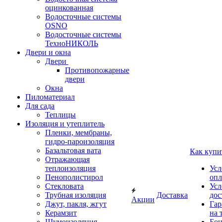
оцинкованная
Водосточные системы
OSNO
Водосточные системы
ТехноНИКОЛЬ
Двери и окна
Двери
Противопожарные
двери
Окна
Пиломатериал
Для сада
Теплицы
Изоляция и утеплитель
Пленки, мембраны,
гидро-пароизоляция
Базальтовая вата
Как купи
Отражающая
теплоизоляция
Усл
Пенополистирол
опл
Стекловата
Усл
Трубная изоляция
Доставка
дос
Акции
Джут, пакля, жгут
Гар
Керамзит
на 
Шумоизоляция
Бон