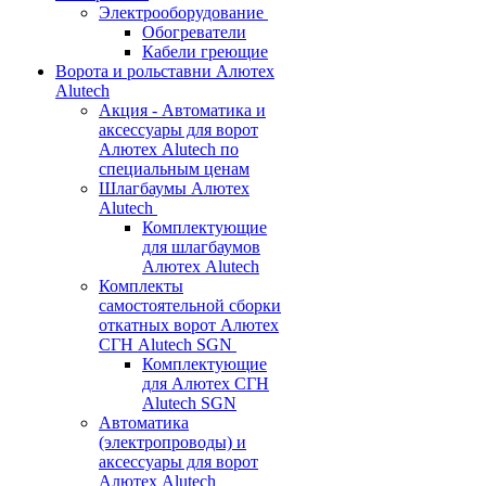
Электрооборудование
Обогреватели
Кабели греющие
Ворота и рольставни Алютех
Alutech
Акция - Автоматика и
аксессуары для ворот
Алютех Alutech по
специальным ценам
Шлагбаумы Алютех
Alutech
Комплектующие
для шлагбаумов
Алютех Alutech
Комплекты
самостоятельной сборки
откатных ворот Алютех
СГН Alutech SGN
Комплектующие
для Алютех СГН
Alutech SGN
Автоматика
(электропроводы) и
аксессуары для ворот
Алютех Alutech