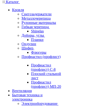
Каталог
Кровля
Снегозадержатели
Металлочерепица
Рулонные материалы
Гибкая черепица
Shinglas
Доборы, углы
Планки
Ондулин
Шифер
Флюгеры
Профнастил (профлист)
Профнастил
(профлист) С-8
Плоский стальной
лист
Профнастил
(профлист) МП-20
Вентиляция
Бытовая техника и
электроника
Электрооборудование