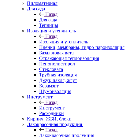
Пиломатериал
Для сада
Назад
Для сада
Теплицы
Изоляция и утеплитель
Назад
Изоляция и утеплитель
Пленки, мембраны, гидро-пароизоляция
Базальтовая вата
Отражающая теплоизоляция
Пенополистирол
Стекловата
Трубная изоляция
Джут, пакля, жгут
Керамзит
Шумоизоляция
Инструмент
Назад
Инструмент
Расходники
Кирпич, ЖБИ, блоки
Лакокрасочная продукция
Назад
Лакокрасочная продукция