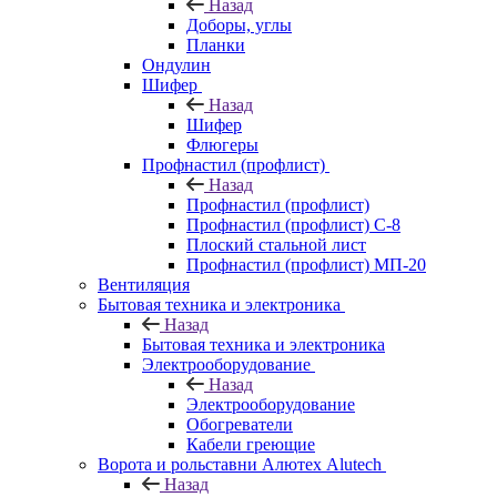
Назад
Доборы, углы
Планки
Ондулин
Шифер
Назад
Шифер
Флюгеры
Профнастил (профлист)
Назад
Профнастил (профлист)
Профнастил (профлист) С-8
Плоский стальной лист
Профнастил (профлист) МП-20
Вентиляция
Бытовая техника и электроника
Назад
Бытовая техника и электроника
Электрооборудование
Назад
Электрооборудование
Обогреватели
Кабели греющие
Ворота и рольставни Алютех Alutech
Назад