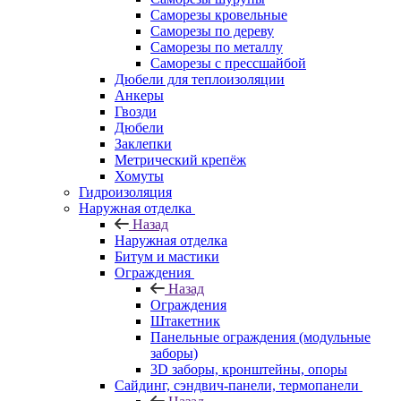
Саморезы кровельные
Саморезы по дереву
Саморезы по металлу
Саморезы с прессшайбой
Дюбели для теплоизоляции
Анкеры
Гвозди
Дюбели
Заклепки
Метрический крепёж
Хомуты
Гидроизоляция
Наружная отделка
Назад
Наружная отделка
Битум и мастики
Ограждения
Назад
Ограждения
Штакетник
Панельные ограждения (модульные
заборы)
3D заборы, кронштейны, опоры
Cайдинг, сэндвич-панели, термопанели