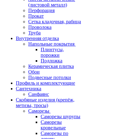
(листовой металл)
Перфорация
Прокат
Сетка кладочная, рабица
Проволока
Труба
Внутренняя отделка
Напольные покрытия
Плинтусы,
порожки
Подложка
Керамическая плитка
Обои
Подвесные потолки
Профиль и комплектующие
Сантехника
Санфаянс
Скобяные изделия (крепёж,
метизы, тросы)
Саморезы
Саморезы шурупы
Саморезы
кровельные
Саморезы по
дереву