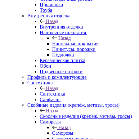
Проволока
Труба
Внутренняя отделка
Назад
Внутренняя отделка
Напольные покрытия
Назад
Напольные покрытия
Плинтусы, порожки
Подложка
Керамическая плитка
Обои
Подвесные потолки
Профиль и комплектующие
Сантехника
Назад
Сантехника
Санфаянс
Скобяные изделия (крепёж, метизы, тросы)
Назад
Скобяные изделия (крепёж, метизы, тросы)
Саморезы
Назад
Саморезы
Саморезы шурупы