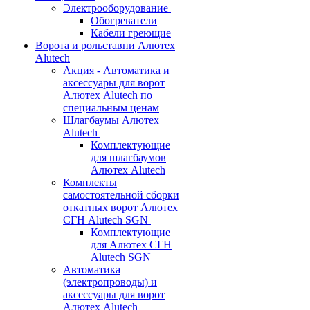
Электрооборудование
Обогреватели
Кабели греющие
Ворота и рольставни Алютех
Alutech
Акция - Автоматика и
аксессуары для ворот
Алютех Alutech по
специальным ценам
Шлагбаумы Алютех
Alutech
Комплектующие
для шлагбаумов
Алютех Alutech
Комплекты
самостоятельной сборки
откатных ворот Алютех
СГН Alutech SGN
Комплектующие
для Алютех СГН
Alutech SGN
Автоматика
(электропроводы) и
аксессуары для ворот
Алютех Alutech