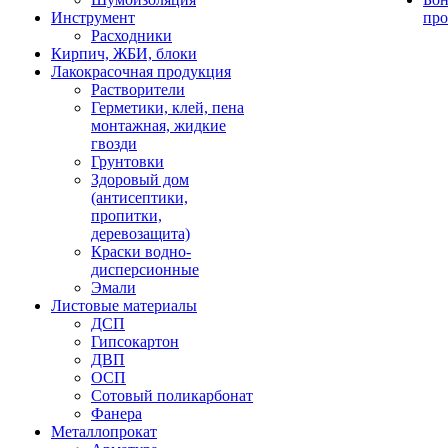
Инструмент
про
Расходники
Кирпич, ЖБИ, блоки
Лакокрасочная продукция
Растворители
Герметики, клей, пена
монтажная, жидкие
гвозди
Грунтовки
Здоровый дом
(антисептики,
пропитки,
деревозащита)
Краски водно-
дисперсионные
Эмали
Листовые материалы
ДСП
Гипсокартон
ДВП
ОСП
Сотовый поликарбонат
Фанера
Металлопрокат