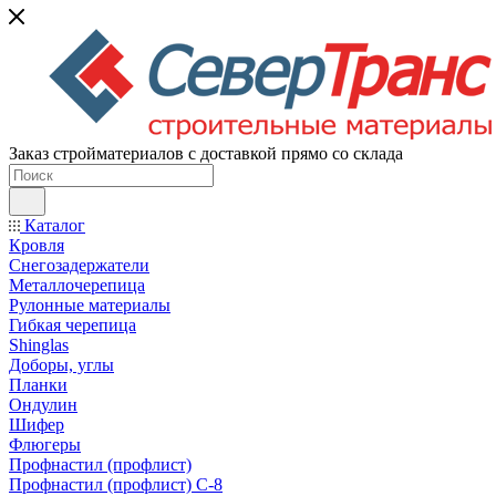
Заказ стройматериалов с доставкой прямо со склада
Каталог
Кровля
Снегозадержатели
Металлочерепица
Рулонные материалы
Гибкая черепица
Shinglas
Доборы, углы
Планки
Ондулин
Шифер
Флюгеры
Профнастил (профлист)
Профнастил (профлист) С-8