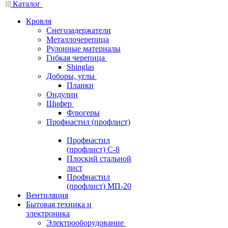
Каталог
Кровля
Снегозадержатели
Металлочерепица
Рулонные материалы
Гибкая черепица
Shinglas
Доборы, углы
Планки
Ондулин
Шифер
Флюгеры
Профнастил (профлист)
Профнастил
(профлист) С-8
Плоский стальной
лист
Профнастил
(профлист) МП-20
Вентиляция
Бытовая техника и
электроника
Электрооборудование