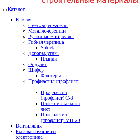
Каталог
Кровля
Снегозадержатели
Металлочерепица
Рулонные материалы
Гибкая черепица
Shinglas
Доборы, углы
Планки
Ондулин
Шифер
Флюгеры
Профнастил (профлист)
Профнастил
(профлист) С-8
Плоский стальной
лист
Профнастил
(профлист) МП-20
Вентиляция
Бытовая техника и
электроника