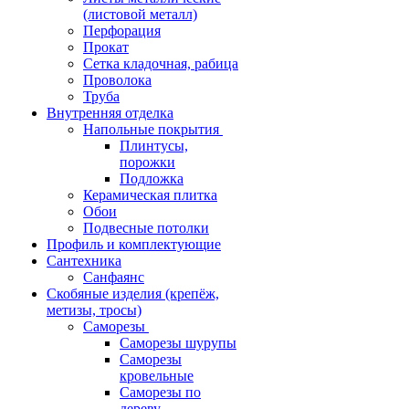
(листовой металл)
Перфорация
Прокат
Сетка кладочная, рабица
Проволока
Труба
Внутренняя отделка
Напольные покрытия
Плинтусы,
порожки
Подложка
Керамическая плитка
Обои
Подвесные потолки
Профиль и комплектующие
Сантехника
Санфаянс
Скобяные изделия (крепёж,
метизы, тросы)
Саморезы
Саморезы шурупы
Саморезы
кровельные
Саморезы по
дереву