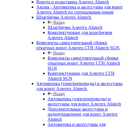
Ворота и рольставни Алютех Alutech
Акция - Автоматика и аксессуары для ворот
Алютех Alutech по специальным ценам
Шлагбаумы Алютех Alutech
Назад
Шлагбаумы Алютех Alutech
Комплектующие для шлагбаумов
Алютех Alutech
Комплекты самостоятельной сборки
откатных ворот Алютех СГН Alutech SGN
Назад
Комплекты самостоятельной сборки
откатных ворот Алютех СГН Alutech
SGN
Комплектующие для Алютех СГН
Alutech SGN
Автоматика (электропроводы) и аксессуары
для ворот Алютех Alutech
Назад
Автоматика (электропроводы) и
аксессуары для ворот Алютех Alutech
Дополнительные аксессуары и
радиоуправление для ворот Алютех
Alutech
Автоматика и аксессуары для