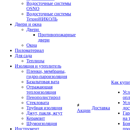
Водосточные системы
OSNO
Водосточные системы
ТехноНИКОЛЬ
Двери и окна
Двери
Противопожарные
двери
Окна
Пиломатериал
Для сада
Теплицы
Изоляция и утеплитель
Пленки, мембраны,
гидро-пароизоляция
Базальтовая вата
Как купи
Отражающая
теплоизоляция
Усл
Пенополистирол
опл
Стекловата
Усл
Трубная изоляция
Доставка
дос
Акции
Джут, пакля, жгут
Гар
Керамзит
на 
Шумоизоляция
Бон
Инструмент
про