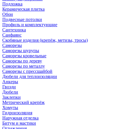
Подложка
Керамическая плитка
Обои
Подвесные потолки
Профиль и комплектующие
Сантехника
Санфаянс
Скобяные изделия (крепёж, метизы, тросы)
Саморезы
Саморезы шурупы
Саморезы кровельные
Саморезы по дереву
Саморезы по металлу
Саморезы с прессшайбой
Дюбели для теплоизоляции
Анкеры
Гвозди
Дюбели
Заклепки
Метрический крепёж
Хомуты
Гидроизоляция
Наружная отделка
Битум и мастики
Ограждения