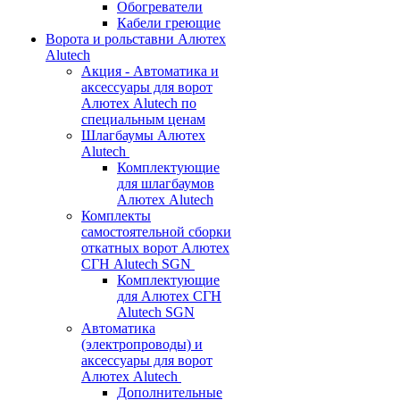
Обогреватели
Кабели греющие
Ворота и рольставни Алютех
Alutech
Акция - Автоматика и
аксессуары для ворот
Алютех Alutech по
специальным ценам
Шлагбаумы Алютех
Alutech
Комплектующие
для шлагбаумов
Алютех Alutech
Комплекты
самостоятельной сборки
откатных ворот Алютех
СГН Alutech SGN
Комплектующие
для Алютех СГН
Alutech SGN
Автоматика
(электропроводы) и
аксессуары для ворот
Алютех Alutech
Дополнительные