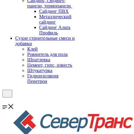
Cайдинг, сэндвич-
панели, термопанели
Сайдинг ПВХ
Металлический
сайдинг
Сайдинг Альта
Профиль
Сухие строительные смеси и
добавки
Клей
Ровнитель для пола
Шпатлевка
Цемент, гипс, известь
Штукатурка
Гидроизоляция
Пенетрон