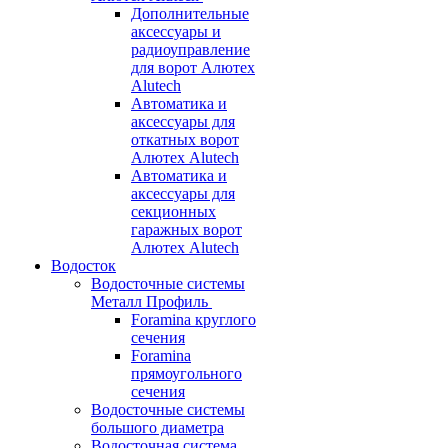
Дополнительные
аксессуары и
радиоуправление
для ворот Алютех
Alutech
Автоматика и
аксессуары для
откатных ворот
Алютех Alutech
Автоматика и
аксессуары для
секционных
гаражных ворот
Алютех Alutech
Водосток
Водосточные системы
Металл Профиль
Foramina круглого
сечения
Foramina
прямоугольного
сечения
Водосточные системы
большого диаметра
Водосточная система