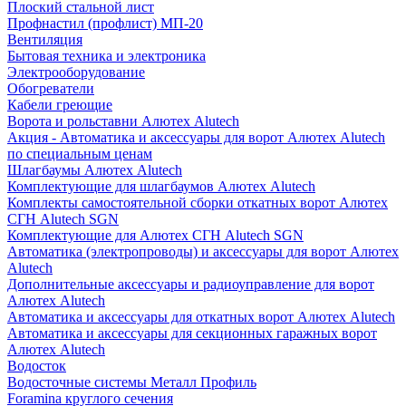
Плоский стальной лист
Профнастил (профлист) МП-20
Вентиляция
Бытовая техника и электроника
Электрооборудование
Обогреватели
Кабели греющие
Ворота и рольставни Алютех Alutech
Акция - Автоматика и аксессуары для ворот Алютех Alutech
по специальным ценам
Шлагбаумы Алютех Alutech
Комплектующие для шлагбаумов Алютех Alutech
Комплекты самостоятельной сборки откатных ворот Алютех
СГН Alutech SGN
Комплектующие для Алютех СГН Alutech SGN
Автоматика (электропроводы) и аксессуары для ворот Алютех
Alutech
Дополнительные аксессуары и радиоуправление для ворот
Алютех Alutech
Автоматика и аксессуары для откатных ворот Алютех Alutech
Автоматика и аксессуары для секционных гаражных ворот
Алютех Alutech
Водосток
Водосточные системы Металл Профиль
Foramina круглого сечения