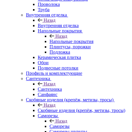
Проволока
Труба
Внутренняя отделка
Назад
Внутренняя отделка
Напольные покрытия
Назад
Напольные покрытия
Плинтусы, порожки
Подложка
Керамическая плитка
Обои
Подвесные потолки
Профиль и комплектующие
Сантехника
Назад
Сантехника
Санфаянс
Скобяные изделия (крепёж, метизы, тросы)
Назад
Скобяные изделия (крепёж, метизы, тросы)
Саморезы
Назад
Саморезы
Саморезы шурупы