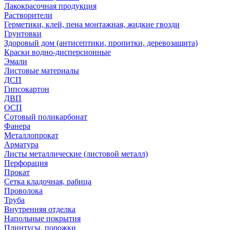
Лакокрасочная продукция
Растворители
Герметики, клей, пена монтажная, жидкие гвозди
Грунтовки
Здоровый дом (антисептики, пропитки, деревозащита)
Краски водно-дисперсионные
Эмали
Листовые материалы
ДСП
Гипсокартон
ДВП
ОСП
Сотовый поликарбонат
Фанера
Металлопрокат
Арматура
Листы металлические (листовой металл)
Перфорация
Прокат
Сетка кладочная, рабица
Проволока
Труба
Внутренняя отделка
Напольные покрытия
Плинтусы, порожки