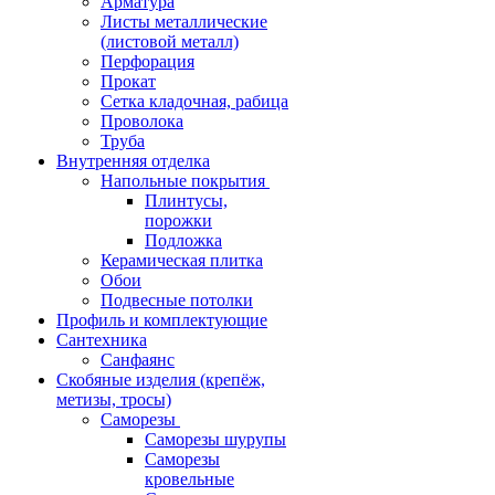
Арматура
Листы металлические
(листовой металл)
Перфорация
Прокат
Сетка кладочная, рабица
Проволока
Труба
Внутренняя отделка
Напольные покрытия
Плинтусы,
порожки
Подложка
Керамическая плитка
Обои
Подвесные потолки
Профиль и комплектующие
Сантехника
Санфаянс
Скобяные изделия (крепёж,
метизы, тросы)
Саморезы
Саморезы шурупы
Саморезы
кровельные