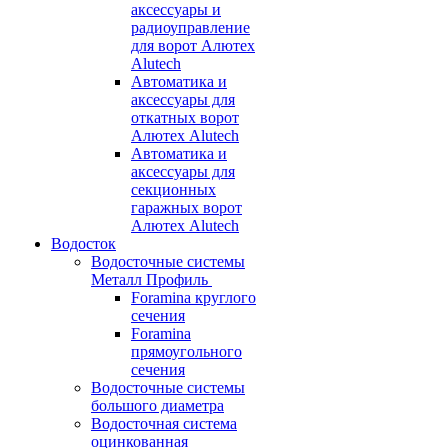
аксессуары и
радиоуправление
для ворот Алютех
Alutech
Автоматика и
аксессуары для
откатных ворот
Алютех Alutech
Автоматика и
аксессуары для
секционных
гаражных ворот
Алютех Alutech
Водосток
Водосточные системы
Металл Профиль
Foramina круглого
сечения
Foramina
прямоугольного
сечения
Водосточные системы
большого диаметра
Водосточная система
оцинкованная