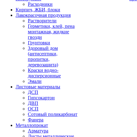
Расходники
Кирпич, ЖБИ, блоки
Лакокрасочная продукция
Растворители
Герметики, клей, пена
монтажная, жидкие
гвозди
Грунтовки
Здоровый дом
(антисептики,
пропитки,
деревозащита)
Краски водно-
дисперсионные
Эмали
Листовые материалы
ДСП
Гипсокартон
ДВП
ОСП
Сотовый поликарбонат
Фанера
Металлопрокат
Арматура
Листы металлические