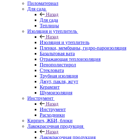
Пиломатериал
Для сада
Назад
Для сада
Теплицы
Изоляция и утеплитель
Назад
Изоляция и утеплитель
Пленки, мембраны, гидро-пароизоляция
Базальтовая вата
Отражающая теплоизоляция
Пенополистирол
Стекловата
Трубная изоляция
Джут, пакля, жгут
Керамзит
Шумоизоляция
Инструмент
Назад
Инструмент
Расходники
Кирпич, ЖБИ, блоки
Лакокрасочная продукция
Назад
Лакокрасочная продукция