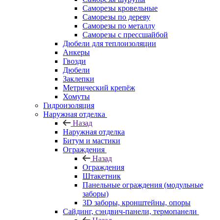
Саморезы кровельные
Саморезы по дереву
Саморезы по металлу
Саморезы с прессшайбой
Дюбели для теплоизоляции
Анкеры
Гвозди
Дюбели
Заклепки
Метрический крепёж
Хомуты
Гидроизоляция
Наружная отделка
Назад
Наружная отделка
Битум и мастики
Ограждения
Назад
Ограждения
Штакетник
Панельные ограждения (модульные
заборы)
3D заборы, кронштейны, опоры
Cайдинг, сэндвич-панели, термопанели