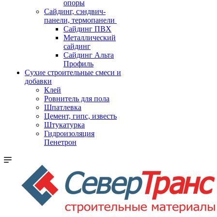
опоры
Cайдинг, сэндвич-
панели, термопанели
Сайдинг ПВХ
Металлический
сайдинг
Сайдинг Альта
Профиль
Сухие строительные смеси и
добавки
Клей
Ровнитель для пола
Шпатлевка
Цемент, гипс, известь
Штукатурка
Гидроизоляция
Пенетрон