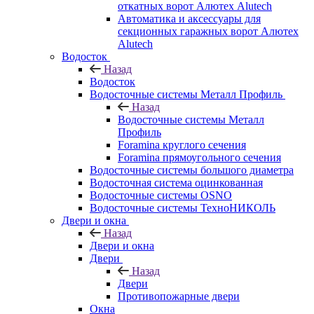
откатных ворот Алютех Alutech
Автоматика и аксессуары для
секционных гаражных ворот Алютех
Alutech
Водосток
Назад
Водосток
Водосточные системы Металл Профиль
Назад
Водосточные системы Металл
Профиль
Foramina круглого сечения
Foramina прямоугольного сечения
Водосточные системы большого диаметра
Водосточная система оцинкованная
Водосточные системы OSNO
Водосточные системы ТехноНИКОЛЬ
Двери и окна
Назад
Двери и окна
Двери
Назад
Двери
Противопожарные двери
Окна