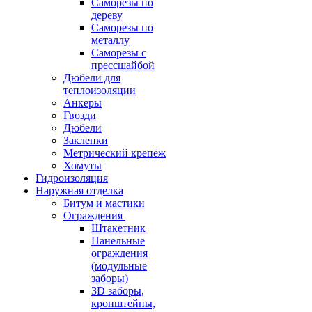
Саморезы по
дереву
Саморезы по
металлу
Саморезы с
прессшайбой
Дюбели для
теплоизоляции
Анкеры
Гвозди
Дюбели
Заклепки
Метрический крепёж
Хомуты
Гидроизоляция
Наружная отделка
Битум и мастики
Ограждения
Штакетник
Панельные
ограждения
(модульные
заборы)
3D заборы,
кронштейны,