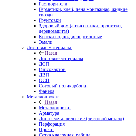
Растворители
Герметики, клей, пена монтажная, жидкие
гвозди
Грунтовки
Здоровый дом (антисептики, пропитки,
деревозащита)
Краски водно-дисперсионные
Эмали
Листовые материалы
Назад
Листовые материалы
ДСП
Гипсокартон
ДВП
ОСП
Сотовый поликарбонат
Фанера
Металлопрокат
Назад
Металлопрокат
Арматура
Листы металлические (листовой металл)
Перфорация
Прокат
Сетка кладочная, рабица