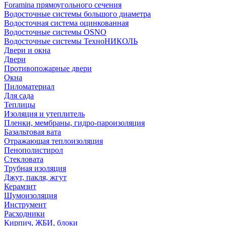
Foramina прямоугольного сечения
Водосточные системы большого диаметра
Водосточная система оцинкованная
Водосточные системы OSNO
Водосточные системы ТехноНИКОЛЬ
Двери и окна
Двери
Противопожарные двери
Окна
Пиломатериал
Для сада
Теплицы
Изоляция и утеплитель
Пленки, мембраны, гидро-пароизоляция
Базальтовая вата
Отражающая теплоизоляция
Пенополистирол
Стекловата
Трубная изоляция
Джут, пакля, жгут
Керамзит
Шумоизоляция
Инструмент
Расходники
Кирпич, ЖБИ, блоки