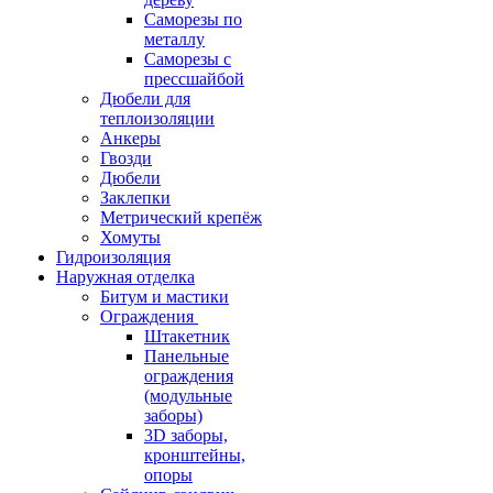
Саморезы по
металлу
Саморезы с
прессшайбой
Дюбели для
теплоизоляции
Анкеры
Гвозди
Дюбели
Заклепки
Метрический крепёж
Хомуты
Гидроизоляция
Наружная отделка
Битум и мастики
Ограждения
Штакетник
Панельные
ограждения
(модульные
заборы)
3D заборы,
кронштейны,
опоры