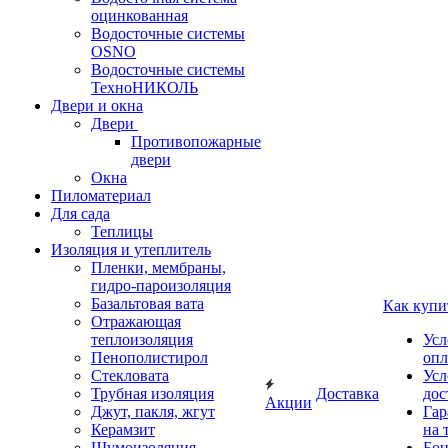
оцинкованная
Водосточные системы
OSNO
Водосточные системы
ТехноНИКОЛЬ
Двери и окна
Двери
Противопожарные
двери
Окна
Пиломатериал
Для сада
Теплицы
Изоляция и утеплитель
Пленки, мембраны,
гидро-пароизоляция
Базальтовая вата
Как купи
Отражающая
теплоизоляция
Усл
Пенополистирол
опл
Стекловата
Усл
Трубная изоляция
Доставка
дос
Акции
Джут, пакля, жгут
Гар
Керамзит
на 
Шумоизоляция
Бон