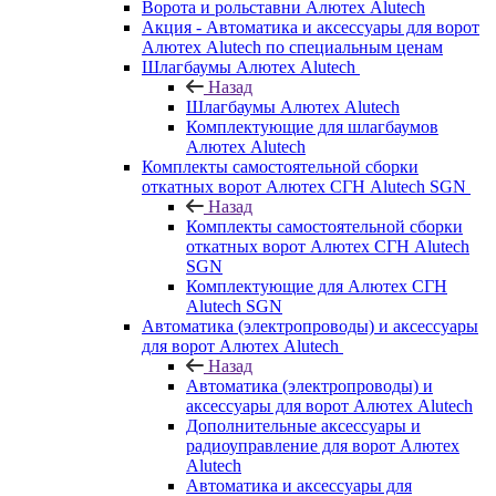
Ворота и рольставни Алютех Alutech
Акция - Автоматика и аксессуары для ворот
Алютех Alutech по специальным ценам
Шлагбаумы Алютех Alutech
Назад
Шлагбаумы Алютех Alutech
Комплектующие для шлагбаумов
Алютех Alutech
Комплекты самостоятельной сборки
откатных ворот Алютех СГН Alutech SGN
Назад
Комплекты самостоятельной сборки
откатных ворот Алютех СГН Alutech
SGN
Комплектующие для Алютех СГН
Alutech SGN
Автоматика (электропроводы) и аксессуары
для ворот Алютех Alutech
Назад
Автоматика (электропроводы) и
аксессуары для ворот Алютех Alutech
Дополнительные аксессуары и
радиоуправление для ворот Алютех
Alutech
Автоматика и аксессуары для