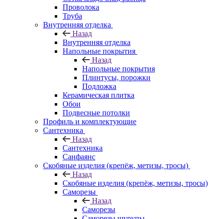
Проволока
Труба
Внутренняя отделка
Назад
Внутренняя отделка
Напольные покрытия
Назад
Напольные покрытия
Плинтусы, порожки
Подложка
Керамическая плитка
Обои
Подвесные потолки
Профиль и комплектующие
Сантехника
Назад
Сантехника
Санфаянс
Скобяные изделия (крепёж, метизы, тросы)
Назад
Скобяные изделия (крепёж, метизы, тросы)
Саморезы
Назад
Саморезы
Саморезы шурупы