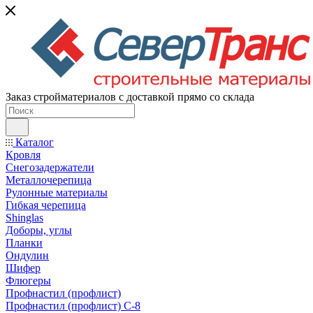
Заказ стройматериалов с доставкой прямо со склада
Каталог
Кровля
Снегозадержатели
Металлочерепица
Рулонные материалы
Гибкая черепица
Shinglas
Доборы, углы
Планки
Ондулин
Шифер
Флюгеры
Профнастил (профлист)
Профнастил (профлист) С-8