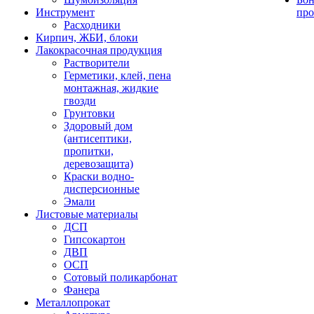
Инструмент
про
Расходники
Кирпич, ЖБИ, блоки
Лакокрасочная продукция
Растворители
Герметики, клей, пена
монтажная, жидкие
гвозди
Грунтовки
Здоровый дом
(антисептики,
пропитки,
деревозащита)
Краски водно-
дисперсионные
Эмали
Листовые материалы
ДСП
Гипсокартон
ДВП
ОСП
Сотовый поликарбонат
Фанера
Металлопрокат