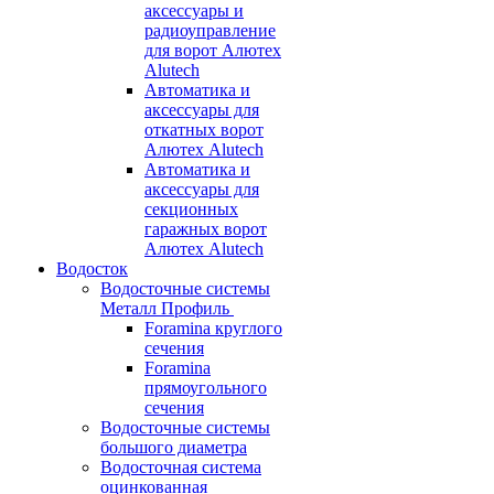
аксессуары и
радиоуправление
для ворот Алютех
Alutech
Автоматика и
аксессуары для
откатных ворот
Алютех Alutech
Автоматика и
аксессуары для
секционных
гаражных ворот
Алютех Alutech
Водосток
Водосточные системы
Металл Профиль
Foramina круглого
сечения
Foramina
прямоугольного
сечения
Водосточные системы
большого диаметра
Водосточная система
оцинкованная