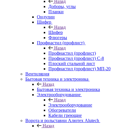
Назад
Доборы, углы
Планки
Ондулин
Шифер
Назад
Шифер
Флюгеры
Профнастил (профлист)
Назад
Профнастил (профлист)
Профнастил (профлист) С-8
Плоский стальной лист
Профнастил (профлист) МП-20
Вентиляция
Бытовая техника и электроника
Назад
Бытовая техника и электроника
Электрооборудование
Назад
Электрооборудование
Обогреватели
Кабели греющие
Ворота и рольставни Алютех Alutech
Назад