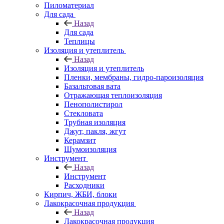
Пиломатериал
Для сада
Назад
Для сада
Теплицы
Изоляция и утеплитель
Назад
Изоляция и утеплитель
Пленки, мембраны, гидро-пароизоляция
Базальтовая вата
Отражающая теплоизоляция
Пенополистирол
Стекловата
Трубная изоляция
Джут, пакля, жгут
Керамзит
Шумоизоляция
Инструмент
Назад
Инструмент
Расходники
Кирпич, ЖБИ, блоки
Лакокрасочная продукция
Назад
Лакокрасочная продукция