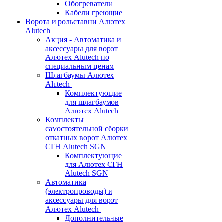
Обогреватели
Кабели греющие
Ворота и рольставни Алютех
Alutech
Акция - Автоматика и
аксессуары для ворот
Алютех Alutech по
специальным ценам
Шлагбаумы Алютех
Alutech
Комплектующие
для шлагбаумов
Алютех Alutech
Комплекты
самостоятельной сборки
откатных ворот Алютех
СГН Alutech SGN
Комплектующие
для Алютех СГН
Alutech SGN
Автоматика
(электропроводы) и
аксессуары для ворот
Алютех Alutech
Дополнительные