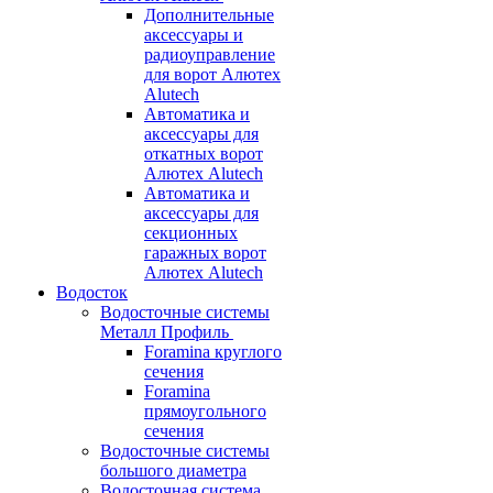
Дополнительные
аксессуары и
радиоуправление
для ворот Алютех
Alutech
Автоматика и
аксессуары для
откатных ворот
Алютех Alutech
Автоматика и
аксессуары для
секционных
гаражных ворот
Алютех Alutech
Водосток
Водосточные системы
Металл Профиль
Foramina круглого
сечения
Foramina
прямоугольного
сечения
Водосточные системы
большого диаметра
Водосточная система