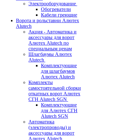
Электрооборудование
Обогреватели
Кабели греющие
Ворота и рольставни Алютех
Alutech
Акция - Автоматика и
аксессуары для ворот
Алютех Alutech по
специальным ценам
Шлагбаумы Алютех
Alutech
Комплектующие
для шлагбаумов
Алютех Alutech
Комплекты
самостоятельной сборки
откатных ворот Алютех
СГН Alutech SGN
Комплектующие
для Алютех СГН
Alutech SGN
Автоматика
(электропроводы) и
аксессуары для ворот
Алютех Alutech