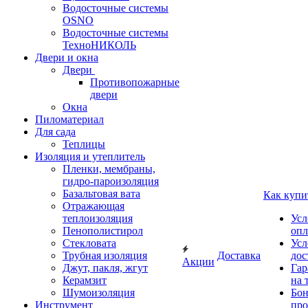
Водосточные системы
OSNO
Водосточные системы
ТехноНИКОЛЬ
Двери и окна
Двери
Противопожарные
двери
Окна
Пиломатериал
Для сада
Теплицы
Изоляция и утеплитель
Пленки, мембраны,
гидро-пароизоляция
Базальтовая вата
Как купи
Отражающая
теплоизоляция
Усл
Пенополистирол
опл
Стекловата
Усл
Трубная изоляция
Доставка
дос
Акции
Джут, пакля, жгут
Гар
Керамзит
на 
Шумоизоляция
Бон
Инструмент
про