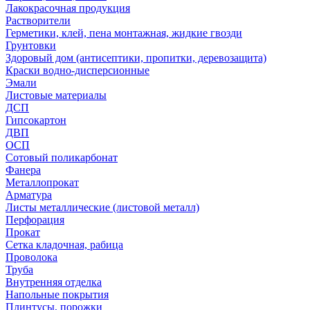
Лакокрасочная продукция
Растворители
Герметики, клей, пена монтажная, жидкие гвозди
Грунтовки
Здоровый дом (антисептики, пропитки, деревозащита)
Краски водно-дисперсионные
Эмали
Листовые материалы
ДСП
Гипсокартон
ДВП
ОСП
Сотовый поликарбонат
Фанера
Металлопрокат
Арматура
Листы металлические (листовой металл)
Перфорация
Прокат
Сетка кладочная, рабица
Проволока
Труба
Внутренняя отделка
Напольные покрытия
Плинтусы, порожки