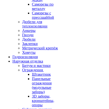
Саморезы по
металлу
Саморезы с
прессшайбой
Дюбели для
теплоизоляции
Анкеры
Гвозди
Дюбели
Заклепки
Метрический крепёж
Хомуты
Гидроизоляция
Наружная отделка
Битум и мастики
Ограждения
Штакетник
Панельные
ограждения
(модульные
заборы)
3D заборы,
кронштейны,
опоры