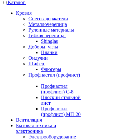
Каталог
Кровля
Снегозадержатели
Металлочерепица
Рулонные материалы
Гибкая черепица
Shinglas
Доборы, углы
Планки
Ондулин
Шифер
Флюгеры
Профнастил (профлист)
Профнастил
(профлист) С-8
Плоский стальной
лист
Профнастил
(профлист) МП-20
Вентиляция
Бытовая техника и
электроника
Электрооборудование