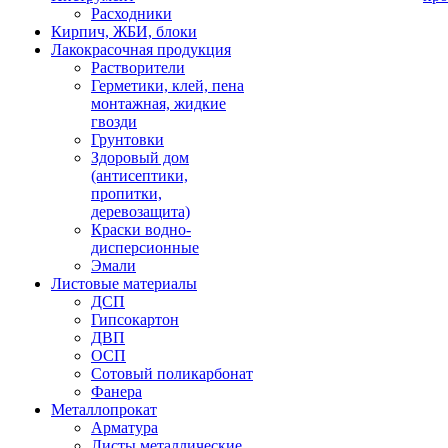
Расходники
Кирпич, ЖБИ, блоки
Лакокрасочная продукция
Растворители
Герметики, клей, пена
монтажная, жидкие
гвозди
Грунтовки
Здоровый дом
(антисептики,
пропитки,
деревозащита)
Краски водно-
дисперсионные
Эмали
Листовые материалы
ДСП
Гипсокартон
ДВП
ОСП
Сотовый поликарбонат
Фанера
Металлопрокат
Арматура
Листы металлические