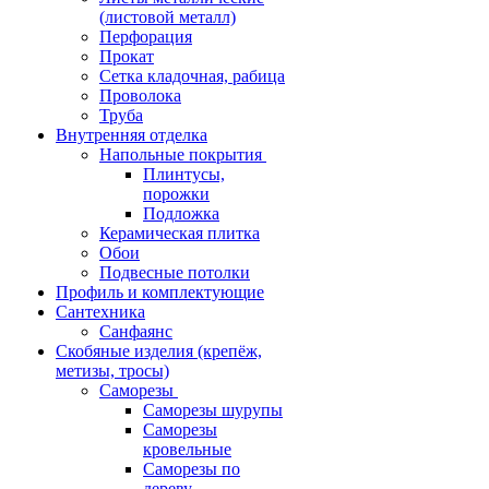
(листовой металл)
Перфорация
Прокат
Сетка кладочная, рабица
Проволока
Труба
Внутренняя отделка
Напольные покрытия
Плинтусы,
порожки
Подложка
Керамическая плитка
Обои
Подвесные потолки
Профиль и комплектующие
Сантехника
Санфаянс
Скобяные изделия (крепёж,
метизы, тросы)
Саморезы
Саморезы шурупы
Саморезы
кровельные
Саморезы по
дереву