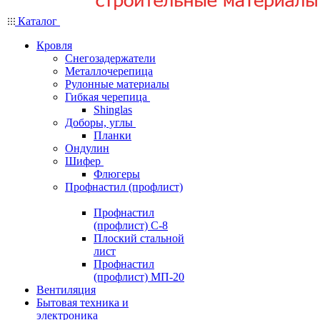
Каталог
Кровля
Снегозадержатели
Металлочерепица
Рулонные материалы
Гибкая черепица
Shinglas
Доборы, углы
Планки
Ондулин
Шифер
Флюгеры
Профнастил (профлист)
Профнастил
(профлист) С-8
Плоский стальной
лист
Профнастил
(профлист) МП-20
Вентиляция
Бытовая техника и
электроника