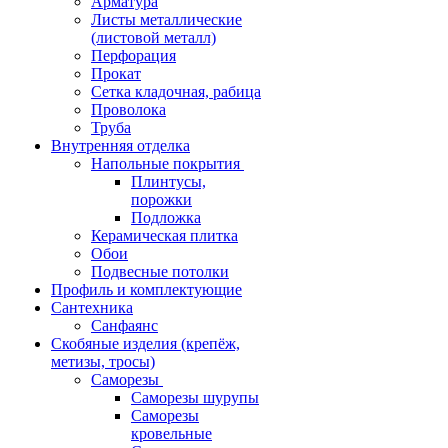
Арматура
Листы металлические
(листовой металл)
Перфорация
Прокат
Сетка кладочная, рабица
Проволока
Труба
Внутренняя отделка
Напольные покрытия
Плинтусы,
порожки
Подложка
Керамическая плитка
Обои
Подвесные потолки
Профиль и комплектующие
Сантехника
Санфаянс
Скобяные изделия (крепёж,
метизы, тросы)
Саморезы
Саморезы шурупы
Саморезы
кровельные