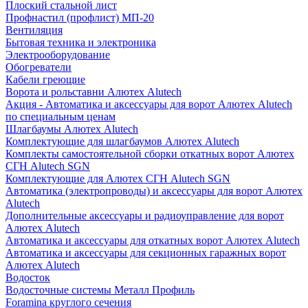
Плоский стальной лист
Профнастил (профлист) МП-20
Вентиляция
Бытовая техника и электроника
Электрооборудование
Обогреватели
Кабели греющие
Ворота и рольставни Алютех Alutech
Акция - Автоматика и аксессуары для ворот Алютех Alutech
по специальным ценам
Шлагбаумы Алютех Alutech
Комплектующие для шлагбаумов Алютех Alutech
Комплекты самостоятельной сборки откатных ворот Алютех
СГН Alutech SGN
Комплектующие для Алютех СГН Alutech SGN
Автоматика (электропроводы) и аксессуары для ворот Алютех
Alutech
Дополнительные аксессуары и радиоуправление для ворот
Алютех Alutech
Автоматика и аксессуары для откатных ворот Алютех Alutech
Автоматика и аксессуары для секционных гаражных ворот
Алютех Alutech
Водосток
Водосточные системы Металл Профиль
Foramina круглого сечения