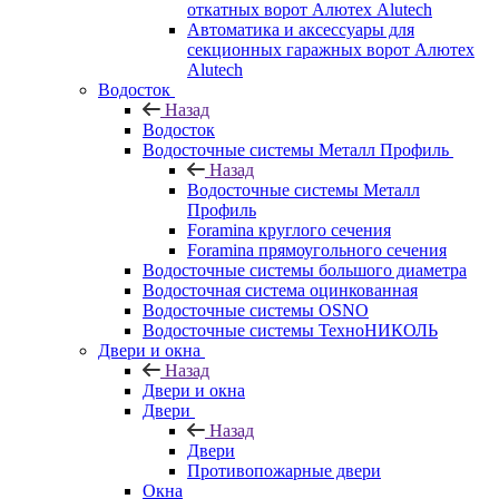
откатных ворот Алютех Alutech
Автоматика и аксессуары для
секционных гаражных ворот Алютех
Alutech
Водосток
Назад
Водосток
Водосточные системы Металл Профиль
Назад
Водосточные системы Металл
Профиль
Foramina круглого сечения
Foramina прямоугольного сечения
Водосточные системы большого диаметра
Водосточная система оцинкованная
Водосточные системы OSNO
Водосточные системы ТехноНИКОЛЬ
Двери и окна
Назад
Двери и окна
Двери
Назад
Двери
Противопожарные двери
Окна