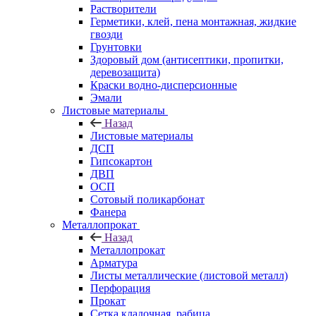
Растворители
Герметики, клей, пена монтажная, жидкие
гвозди
Грунтовки
Здоровый дом (антисептики, пропитки,
деревозащита)
Краски водно-дисперсионные
Эмали
Листовые материалы
Назад
Листовые материалы
ДСП
Гипсокартон
ДВП
ОСП
Сотовый поликарбонат
Фанера
Металлопрокат
Назад
Металлопрокат
Арматура
Листы металлические (листовой металл)
Перфорация
Прокат
Сетка кладочная, рабица