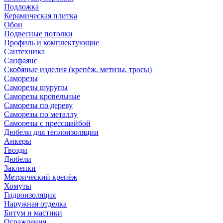
Подложка
Керамическая плитка
Обои
Подвесные потолки
Профиль и комплектующие
Сантехника
Санфаянс
Скобяные изделия (крепёж, метизы, тросы)
Саморезы
Саморезы шурупы
Саморезы кровельные
Саморезы по дереву
Саморезы по металлу
Саморезы с прессшайбой
Дюбели для теплоизоляции
Анкеры
Гвозди
Дюбели
Заклепки
Метрический крепёж
Хомуты
Гидроизоляция
Наружная отделка
Битум и мастики
Ограждения