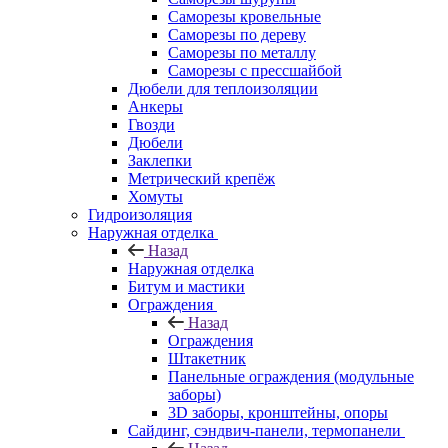
Саморезы кровельные
Саморезы по дереву
Саморезы по металлу
Саморезы с прессшайбой
Дюбели для теплоизоляции
Анкеры
Гвозди
Дюбели
Заклепки
Метрический крепёж
Хомуты
Гидроизоляция
Наружная отделка
Назад
Наружная отделка
Битум и мастики
Ограждения
Назад
Ограждения
Штакетник
Панельные ограждения (модульные
заборы)
3D заборы, кронштейны, опоры
Cайдинг, сэндвич-панели, термопанели