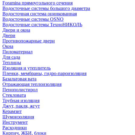
Foramina прямоугольного сечения
Водосточные системы большого диаметра
Водосточная система оцинкованная
Водосточные системы OSNO
Водосточные системы ТехноНИКОЛЬ
Двери и окна
Двери
Противопожарные двери
Окна
Пиломатериал
Для сада
Теплицы
Изоляция и утеплитель
Пленки, мембраны, гидро-пароизоляция
Базальтовая вата
Отражающая теплоизоляция
Пенополистирол
Стекловата
Трубная изоляция
Джут, пакля, жгут
Керамзит
Шумоизоляция
Инструмент
Расходники
Кирпич, ЖБИ, блоки