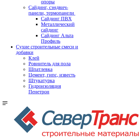
опоры
Cайдинг, сэндвич-
панели, термопанели
Сайдинг ПВХ
Металлический
сайдинг
Сайдинг Альта
Профиль
Сухие строительные смеси и
добавки
Клей
Ровнитель для пола
Шпатлевка
Цемент, гипс, известь
Штукатурка
Гидроизоляция
Пенетрон