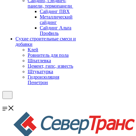
Cайдинг, сэндвич-
панели, термопанели
Сайдинг ПВХ
Металлический
сайдинг
Сайдинг Альта
Профиль
Сухие строительные смеси и
добавки
Клей
Ровнитель для пола
Шпатлевка
Цемент, гипс, известь
Штукатурка
Гидроизоляция
Пенетрон