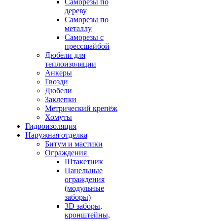
Саморезы по
дереву
Саморезы по
металлу
Саморезы с
прессшайбой
Дюбели для
теплоизоляции
Анкеры
Гвозди
Дюбели
Заклепки
Метрический крепёж
Хомуты
Гидроизоляция
Наружная отделка
Битум и мастики
Ограждения
Штакетник
Панельные
ограждения
(модульные
заборы)
3D заборы,
кронштейны,