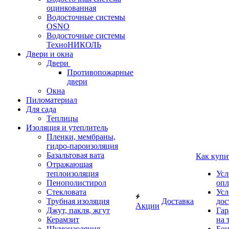
оцинкованная
Водосточные системы
OSNO
Водосточные системы
ТехноНИКОЛЬ
Двери и окна
Двери
Противопожарные
двери
Окна
Пиломатериал
Для сада
Теплицы
Изоляция и утеплитель
Пленки, мембраны,
гидро-пароизоляция
Базальтовая вата
Как купи
Отражающая
теплоизоляция
Усл
Пенополистирол
опл
Стекловата
Усл
Трубная изоляция
Доставка
дос
Акции
Джут, пакля, жгут
Гар
Керамзит
на 
Шумоизоляция
Бон