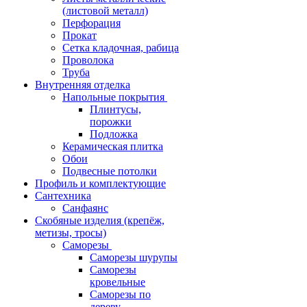
(листовой металл)
Перфорация
Прокат
Сетка кладочная, рабица
Проволока
Труба
Внутренняя отделка
Напольные покрытия
Плинтусы,
порожки
Подложка
Керамическая плитка
Обои
Подвесные потолки
Профиль и комплектующие
Сантехника
Санфаянс
Скобяные изделия (крепёж,
метизы, тросы)
Саморезы
Саморезы шурупы
Саморезы
кровельные
Саморезы по
дереву