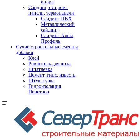
опоры
Cайдинг, сэндвич-
панели, термопанели
Сайдинг ПВХ
Металлический
сайдинг
Сайдинг Альта
Профиль
Сухие строительные смеси и
добавки
Клей
Ровнитель для пола
Шпатлевка
Цемент, гипс, известь
Штукатурка
Гидроизоляция
Пенетрон