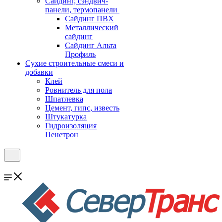
Cайдинг, сэндвич-
панели, термопанели
Сайдинг ПВХ
Металлический
сайдинг
Сайдинг Альта
Профиль
Сухие строительные смеси и
добавки
Клей
Ровнитель для пола
Шпатлевка
Цемент, гипс, известь
Штукатурка
Гидроизоляция
Пенетрон