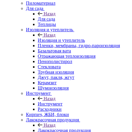
Пиломатериал
Для сада
Назад
Для сада
Теплицы
Изоляция и утеплитель
Назад
Изоляция и утеплитель
Пленки, мембраны, гидро-пароизоляция
Базальтовая вата
Отражающая теплоизоляция
Пенополистирол
Стекловата
Трубная изоляция
Джут, пакля, жгут
Керамзит
Шумоизоляция
Инструмент
Назад
Инструмент
Расходники
Кирпич, ЖБИ, блоки
Лакокрасочная продукция
Назад
Лакокрасочная продукция