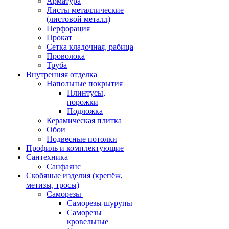
Арматура
Листы металлические
(листовой металл)
Перфорация
Прокат
Сетка кладочная, рабица
Проволока
Труба
Внутренняя отделка
Напольные покрытия
Плинтусы,
порожки
Подложка
Керамическая плитка
Обои
Подвесные потолки
Профиль и комплектующие
Сантехника
Санфаянс
Скобяные изделия (крепёж,
метизы, тросы)
Саморезы
Саморезы шурупы
Саморезы
кровельные