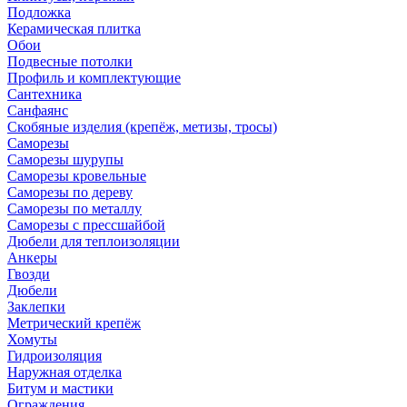
Подложка
Керамическая плитка
Обои
Подвесные потолки
Профиль и комплектующие
Сантехника
Санфаянс
Скобяные изделия (крепёж, метизы, тросы)
Саморезы
Саморезы шурупы
Саморезы кровельные
Саморезы по дереву
Саморезы по металлу
Саморезы с прессшайбой
Дюбели для теплоизоляции
Анкеры
Гвозди
Дюбели
Заклепки
Метрический крепёж
Хомуты
Гидроизоляция
Наружная отделка
Битум и мастики
Ограждения