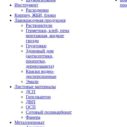
Инструмент
про
Расходники
Кирпич, ЖБИ, блоки
Лакокрасочная продукция
Растворители
Герметики, клей, пена
монтажная, жидкие
гвозди
Грунтовки
Здоровый дом
(антисептики,
пропитки,
деревозащита)
Краски водно-
дисперсионные
Эмали
Листовые материалы
ДСП
Гипсокартон
ДВП
ОСП
Сотовый поликарбонат
Фанера
Металлопрокат