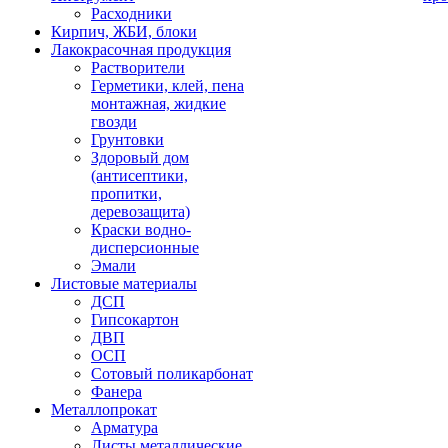
Расходники
Кирпич, ЖБИ, блоки
Лакокрасочная продукция
Растворители
Герметики, клей, пена
монтажная, жидкие
гвозди
Грунтовки
Здоровый дом
(антисептики,
пропитки,
деревозащита)
Краски водно-
дисперсионные
Эмали
Листовые материалы
ДСП
Гипсокартон
ДВП
ОСП
Сотовый поликарбонат
Фанера
Металлопрокат
Арматура
Листы металлические