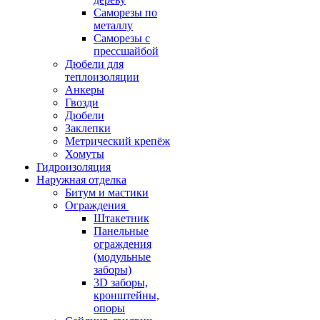
Саморезы по
металлу
Саморезы с
прессшайбой
Дюбели для
теплоизоляции
Анкеры
Гвозди
Дюбели
Заклепки
Метрический крепёж
Хомуты
Гидроизоляция
Наружная отделка
Битум и мастики
Ограждения
Штакетник
Панельные
ограждения
(модульные
заборы)
3D заборы,
кронштейны,
опоры