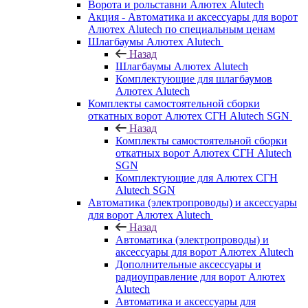
Ворота и рольставни Алютех Alutech
Акция - Автоматика и аксессуары для ворот
Алютех Alutech по специальным ценам
Шлагбаумы Алютех Alutech
Назад
Шлагбаумы Алютех Alutech
Комплектующие для шлагбаумов
Алютех Alutech
Комплекты самостоятельной сборки
откатных ворот Алютех СГН Alutech SGN
Назад
Комплекты самостоятельной сборки
откатных ворот Алютех СГН Alutech
SGN
Комплектующие для Алютех СГН
Alutech SGN
Автоматика (электропроводы) и аксессуары
для ворот Алютех Alutech
Назад
Автоматика (электропроводы) и
аксессуары для ворот Алютех Alutech
Дополнительные аксессуары и
радиоуправление для ворот Алютех
Alutech
Автоматика и аксессуары для