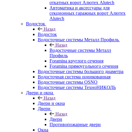
откатных ворот Алютех Alutech
Автоматика и аксессуары для
секционных гаражных ворот Алютех
Alutech
Водосток
Назад
Водосток
Водосточные системы Металл Профиль
Назад
Водосточные системы Металл
Профиль
Foramina круглого сечения
Foramina прямоугольного сечения
Водосточные системы большого диаметра
Водосточная система оцинкованная
Водосточные системы OSNO
Водосточные системы ТехноНИКОЛЬ
Двери и окна
Назад
Двери и окна
Двери
Назад
Двери
Противопожарные двери
Окна