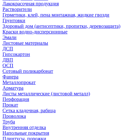
Лакокрасочная продукция
Растворители
Герметики, клей, пена монтажная, жидкие гвозди
Грунтовки
Здоровый дом (антисептики, пропитки, деревозащита)
Краски водно-дисперсионные
Эмали
Листовые материалы
ДСП
Гипсокартон
ДВП
ОСП
Сотовый поликарбонат
Фанера
Металлопрокат
Арматура
Листы металлические (листовой металл)
Перфорация
Прокат
Сетка кладочная, рабица
Проволока
Труба
Внутренняя отделка
Напольные покрытия
Плинтусы, порожки