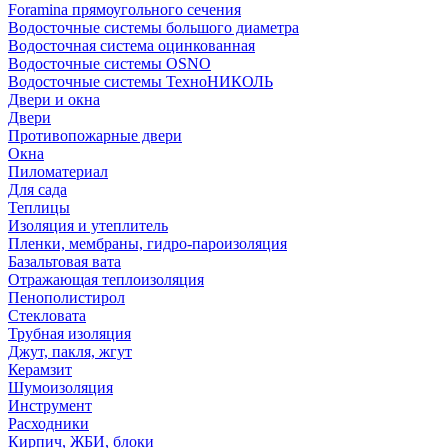
Foramina прямоугольного сечения
Водосточные системы большого диаметра
Водосточная система оцинкованная
Водосточные системы OSNO
Водосточные системы ТехноНИКОЛЬ
Двери и окна
Двери
Противопожарные двери
Окна
Пиломатериал
Для сада
Теплицы
Изоляция и утеплитель
Пленки, мембраны, гидро-пароизоляция
Базальтовая вата
Отражающая теплоизоляция
Пенополистирол
Стекловата
Трубная изоляция
Джут, пакля, жгут
Керамзит
Шумоизоляция
Инструмент
Расходники
Кирпич, ЖБИ, блоки