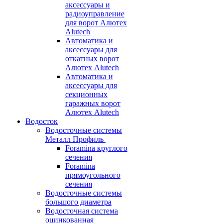
аксессуары и
радиоуправление
для ворот Алютех
Alutech
Автоматика и
аксессуары для
откатных ворот
Алютех Alutech
Автоматика и
аксессуары для
секционных
гаражных ворот
Алютех Alutech
Водосток
Водосточные системы
Металл Профиль
Foramina круглого
сечения
Foramina
прямоугольного
сечения
Водосточные системы
большого диаметра
Водосточная система
оцинкованная