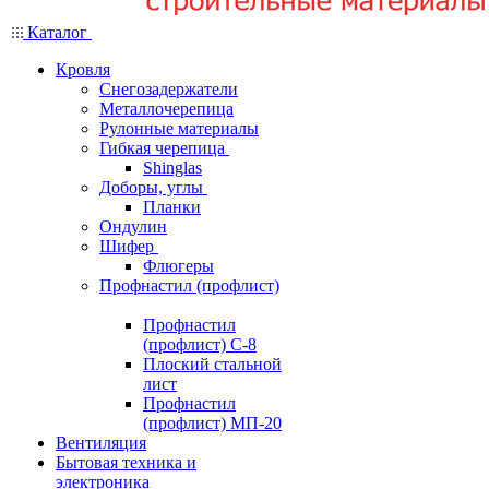
Каталог
Кровля
Снегозадержатели
Металлочерепица
Рулонные материалы
Гибкая черепица
Shinglas
Доборы, углы
Планки
Ондулин
Шифер
Флюгеры
Профнастил (профлист)
Профнастил
(профлист) С-8
Плоский стальной
лист
Профнастил
(профлист) МП-20
Вентиляция
Бытовая техника и
электроника