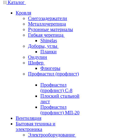
Каталог
Кровля
Снегозадержатели
Металлочерепица
Рулонные материалы
Гибкая черепица
Shinglas
Доборы, углы
Планки
Ондулин
Шифер
Флюгеры
Профнастил (профлист)
Профнастил
(профлист) С-8
Плоский стальной
лист
Профнастил
(профлист) МП-20
Вентиляция
Бытовая техника и
электроника
Электрооборудование