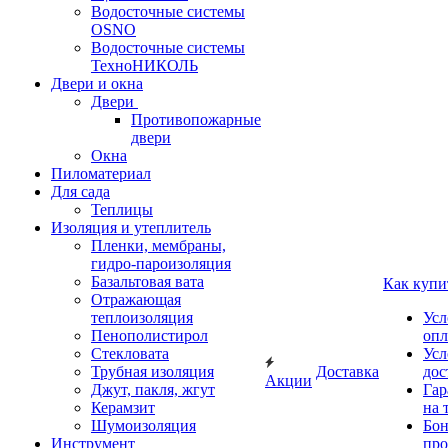
Водосточные системы
OSNO
Водосточные системы
ТехноНИКОЛЬ
Двери и окна
Двери
Противопожарные
двери
Окна
Пиломатериал
Для сада
Теплицы
Изоляция и утеплитель
Пленки, мембраны,
гидро-пароизоляция
Базальтовая вата
Как купи
Отражающая
теплоизоляция
Усл
Пенополистирол
опл
Стекловата
Усл
Трубная изоляция
Доставка
дос
Акции
Джут, пакля, жгут
Гар
Керамзит
на 
Шумоизоляция
Бон
Инструмент
про