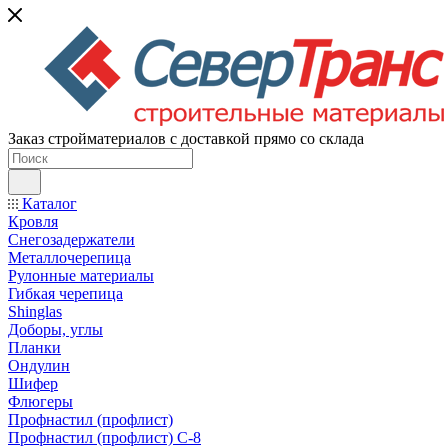
Заказ стройматериалов с доставкой прямо со склада
Каталог
Кровля
Снегозадержатели
Металлочерепица
Рулонные материалы
Гибкая черепица
Shinglas
Доборы, углы
Планки
Ондулин
Шифер
Флюгеры
Профнастил (профлист)
Профнастил (профлист) С-8