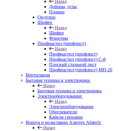
Назад
Доборы, углы
Планки
Ондулин
Шифер
Назад
Шифер
Флюгеры
Профнастил (профлист)
Назад
Профнастил (профлист)
Профнастил (профлист) С-8
Плоский стальной лист
Профнастил (профлист) МП-20
Вентиляция
Бытовая техника и электроника
Назад
Бытовая техника и электроника
Электрооборудование
Назад
Электрооборудование
Обогреватели
Кабели греющие
Ворота и рольставни Алютех Alutech
Назад