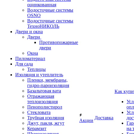
оцинкованная
Водосточные системы
OSNO
Водосточные системы
ТехноНИКОЛЬ
Двери и окна
Двери
Противопожарные
двери
Окна
Пиломатериал
Для сада
Теплицы
Изоляция и утеплитель
Пленки, мембраны,
гидро-пароизоляция
Базальтовая вата
Как купи
Отражающая
теплоизоляция
Усл
Пенополистирол
опл
Стекловата
Усл
Трубная изоляция
Доставка
дос
Акции
Джут, пакля, жгут
Гар
Керамзит
на 
Шумоизоляция
Бон