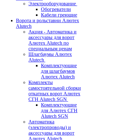
Электрооборудование
Обогреватели
Кабели греющие
Ворота и рольставни Алютех
Alutech
Акция - Автоматика и
аксессуары для ворот
Алютех Alutech по
специальным ценам
Шлагбаумы Алютех
Alutech
Комплектующие
для шлагбаумов
Алютех Alutech
Комплекты
самостоятельной сборки
откатных ворот Алютех
СГН Alutech SGN
Комплектующие
для Алютех СГН
Alutech SGN
Автоматика
(электропроводы) и
аксессуары для ворот
Алютех Alutech