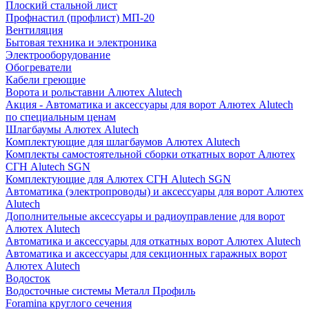
Плоский стальной лист
Профнастил (профлист) МП-20
Вентиляция
Бытовая техника и электроника
Электрооборудование
Обогреватели
Кабели греющие
Ворота и рольставни Алютех Alutech
Акция - Автоматика и аксессуары для ворот Алютех Alutech
по специальным ценам
Шлагбаумы Алютех Alutech
Комплектующие для шлагбаумов Алютех Alutech
Комплекты самостоятельной сборки откатных ворот Алютех
СГН Alutech SGN
Комплектующие для Алютех СГН Alutech SGN
Автоматика (электропроводы) и аксессуары для ворот Алютех
Alutech
Дополнительные аксессуары и радиоуправление для ворот
Алютех Alutech
Автоматика и аксессуары для откатных ворот Алютех Alutech
Автоматика и аксессуары для секционных гаражных ворот
Алютех Alutech
Водосток
Водосточные системы Металл Профиль
Foramina круглого сечения