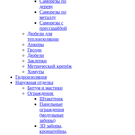
Саморезы по
дереву
Саморезы по
металлу
Саморезы с
прессшайбой
Дюбели для
теплоизоляции
Анкеры
Гвозди
Дюбели
Заклепки
Метрический крепёж
Хомуты
Гидроизоляция
Наружная отделка
Битум и мастики
Ограждения
Штакетник
Панельные
ограждения
(модульные
заборы)
3D заборы,
кронштейны,