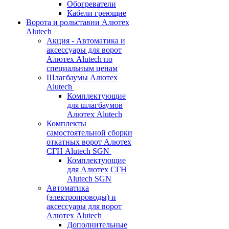
Обогреватели
Кабели греющие
Ворота и рольставни Алютех
Alutech
Акция - Автоматика и
аксессуары для ворот
Алютех Alutech по
специальным ценам
Шлагбаумы Алютех
Alutech
Комплектующие
для шлагбаумов
Алютех Alutech
Комплекты
самостоятельной сборки
откатных ворот Алютех
СГН Alutech SGN
Комплектующие
для Алютех СГН
Alutech SGN
Автоматика
(электропроводы) и
аксессуары для ворот
Алютех Alutech
Дополнительные