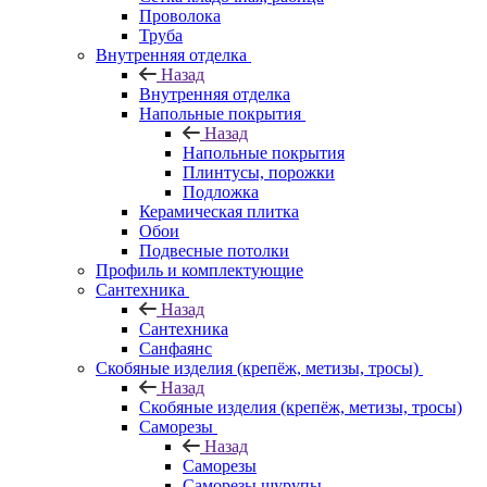
Проволока
Труба
Внутренняя отделка
Назад
Внутренняя отделка
Напольные покрытия
Назад
Напольные покрытия
Плинтусы, порожки
Подложка
Керамическая плитка
Обои
Подвесные потолки
Профиль и комплектующие
Сантехника
Назад
Сантехника
Санфаянс
Скобяные изделия (крепёж, метизы, тросы)
Назад
Скобяные изделия (крепёж, метизы, тросы)
Саморезы
Назад
Саморезы
Саморезы шурупы