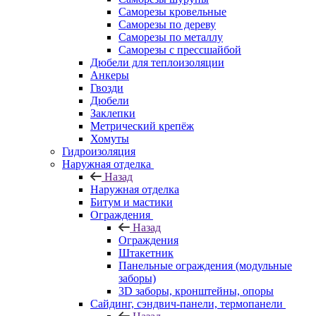
Саморезы кровельные
Саморезы по дереву
Саморезы по металлу
Саморезы с прессшайбой
Дюбели для теплоизоляции
Анкеры
Гвозди
Дюбели
Заклепки
Метрический крепёж
Хомуты
Гидроизоляция
Наружная отделка
Назад
Наружная отделка
Битум и мастики
Ограждения
Назад
Ограждения
Штакетник
Панельные ограждения (модульные
заборы)
3D заборы, кронштейны, опоры
Cайдинг, сэндвич-панели, термопанели