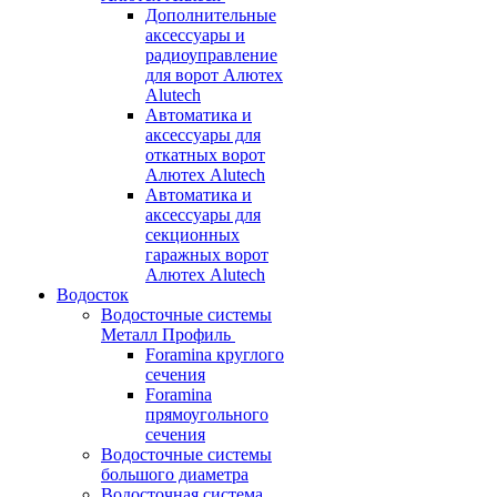
Дополнительные
аксессуары и
радиоуправление
для ворот Алютех
Alutech
Автоматика и
аксессуары для
откатных ворот
Алютех Alutech
Автоматика и
аксессуары для
секционных
гаражных ворот
Алютех Alutech
Водосток
Водосточные системы
Металл Профиль
Foramina круглого
сечения
Foramina
прямоугольного
сечения
Водосточные системы
большого диаметра
Водосточная система