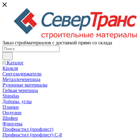
Заказ стройматериалов с доставкой прямо со склада
Каталог
Кровля
Снегозадержатели
Металлочерепица
Рулонные материалы
Гибкая черепица
Shinglas
Доборы, углы
Планки
Ондулин
Шифер
Флюгеры
Профнастил (профлист)
Профнастил (профлист) С-8