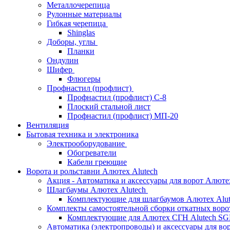
Металлочерепица
Рулонные материалы
Гибкая черепица
Shinglas
Доборы, углы
Планки
Ондулин
Шифер
Флюгеры
Профнастил (профлист)
Профнастил (профлист) С-8
Плоский стальной лист
Профнастил (профлист) МП-20
Вентиляция
Бытовая техника и электроника
Электрооборудование
Обогреватели
Кабели греющие
Ворота и рольставни Алютех Alutech
Акция - Автоматика и аксессуары для ворот Алюте
Шлагбаумы Алютех Alutech
Комплектующие для шлагбаумов Алютех Alut
Комплекты самостоятельной сборки откатных вор
Комплектующие для Алютех СГН Alutech S
Автоматика (электропроводы) и аксессуары для во