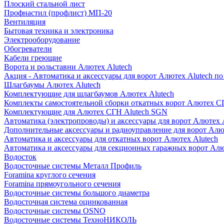
Плоский стальной лист
Профнастил (профлист) МП-20
Вентиляция
Бытовая техника и электроника
Электрооборудование
Обогреватели
Кабели греющие
Ворота и рольставни Алютех Alutech
Акция - Автоматика и аксессуары для ворот Алютех Alutech п
Шлагбаумы Алютех Alutech
Комплектующие для шлагбаумов Алютех Alutech
Комплекты самостоятельной сборки откатных ворот Алютех С
Комплектующие для Алютех СГН Alutech SGN
Автоматика (электропроводы) и аксессуары для ворот Алютех 
Дополнительные аксессуары и радиоуправление для ворот Алю
Автоматика и аксессуары для откатных ворот Алютех Alutech
Автоматика и аксессуары для секционных гаражных ворот Алю
Водосток
Водосточные системы Металл Профиль
Foramina круглого сечения
Foramina прямоугольного сечения
Водосточные системы большого диаметра
Водосточная система оцинкованная
Водосточные системы OSNO
Водосточные системы ТехноНИКОЛЬ