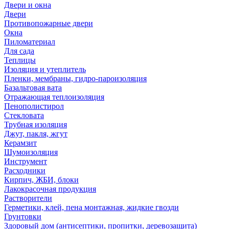
Двери и окна
Двери
Противопожарные двери
Окна
Пиломатериал
Для сада
Теплицы
Изоляция и утеплитель
Пленки, мембраны, гидро-пароизоляция
Базальтовая вата
Отражающая теплоизоляция
Пенополистирол
Стекловата
Трубная изоляция
Джут, пакля, жгут
Керамзит
Шумоизоляция
Инструмент
Расходники
Кирпич, ЖБИ, блоки
Лакокрасочная продукция
Растворители
Герметики, клей, пена монтажная, жидкие гвозди
Грунтовки
Здоровый дом (антисептики, пропитки, деревозащита)