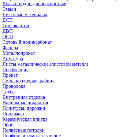
Краски водно-дисперсионные
Эмали
Листовые материалы
ДСП
Гипсокартон
ДВП
ОСП
Сотовый поликарбонат
Фанера
Металлопрокат
Арматура
Листы металлические (листовой металл)
Перфорация
Прокат
Сетка кладочная, рабица
Проволока
Труба
Внутренняя отделка
Напольные покрытия
Плинтусы, порожки
Подложка
Керамическая плитка
Обои
Подвесные потолки
Профиль и комплектующие