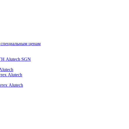
о специальным ценам
ГН Alutech SGN
Alutech
тех Alutech
тех Alutech