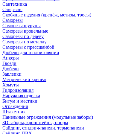
Сантехника
Санфаянс
Скобяные изделия (крепёж, метизы, тросы)
Саморезы
Саморезы шурупы
Саморезы кровельные
Саморезы по дереву
Саморезы по металлу
Саморезы с прессшайбой
Дюбели для теплоизоляции
Анкеры
Гвозди
Дюбели
Заклепки
Метрический крепёж
Хомуты
Гидроизоляция
Наружная отделка
Битум и мастики
Ограждения
Штакетник
Панельные ограждения (модульные заборы)
3D заборы, кронштейны, опоры
Cайдинг, сэндвич-панели, термопанели
Сайдинг ПВХ