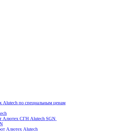
х Alutech по специальным ценам
ech
от Алютех СГН Alutech SGN
GN
рот Алютех Alutech