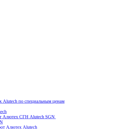
х Alutech по специальным ценам
ech
от Алютех СГН Alutech SGN
GN
рот Алютех Alutech