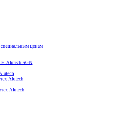
о специальным ценам
ГН Alutech SGN
Alutech
тех Alutech
тех Alutech