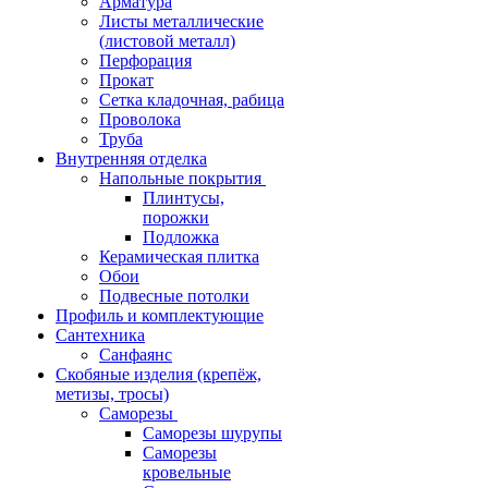
Арматура
Листы металлические
(листовой металл)
Перфорация
Прокат
Сетка кладочная, рабица
Проволока
Труба
Внутренняя отделка
Напольные покрытия
Плинтусы,
порожки
Подложка
Керамическая плитка
Обои
Подвесные потолки
Профиль и комплектующие
Сантехника
Санфаянс
Скобяные изделия (крепёж,
метизы, тросы)
Саморезы
Саморезы шурупы
Саморезы
кровельные