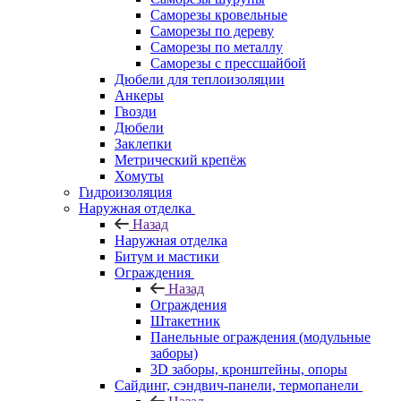
Саморезы кровельные
Саморезы по дереву
Саморезы по металлу
Саморезы с прессшайбой
Дюбели для теплоизоляции
Анкеры
Гвозди
Дюбели
Заклепки
Метрический крепёж
Хомуты
Гидроизоляция
Наружная отделка
Назад
Наружная отделка
Битум и мастики
Ограждения
Назад
Ограждения
Штакетник
Панельные ограждения (модульные
заборы)
3D заборы, кронштейны, опоры
Cайдинг, сэндвич-панели, термопанели