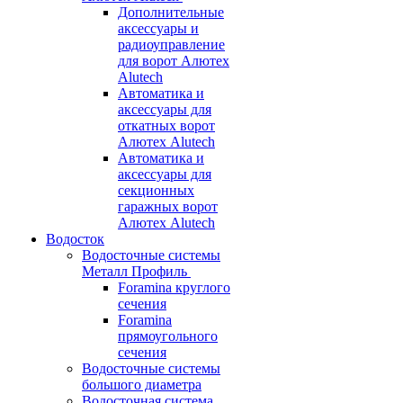
Дополнительные
аксессуары и
радиоуправление
для ворот Алютех
Alutech
Автоматика и
аксессуары для
откатных ворот
Алютех Alutech
Автоматика и
аксессуары для
секционных
гаражных ворот
Алютех Alutech
Водосток
Водосточные системы
Металл Профиль
Foramina круглого
сечения
Foramina
прямоугольного
сечения
Водосточные системы
большого диаметра
Водосточная система