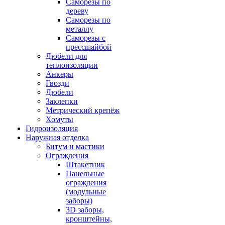
Саморезы по
дереву
Саморезы по
металлу
Саморезы с
прессшайбой
Дюбели для
теплоизоляции
Анкеры
Гвозди
Дюбели
Заклепки
Метрический крепёж
Хомуты
Гидроизоляция
Наружная отделка
Битум и мастики
Ограждения
Штакетник
Панельные
ограждения
(модульные
заборы)
3D заборы,
кронштейны,