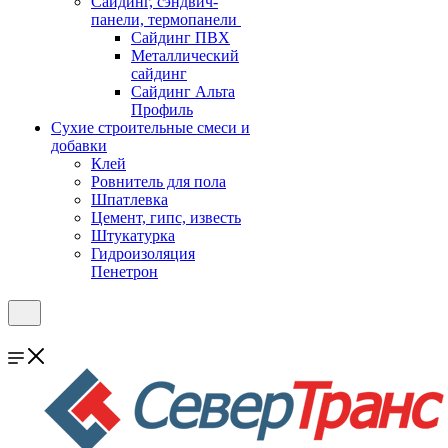
Cайдинг, сэндвич-
панели, термопанели
Сайдинг ПВХ
Металлический
сайдинг
Сайдинг Альта
Профиль
Сухие строительные смеси и
добавки
Клей
Ровнитель для пола
Шпатлевка
Цемент, гипс, известь
Штукатурка
Гидроизоляция
Пенетрон