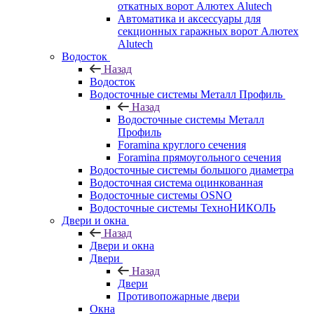
откатных ворот Алютех Alutech
Автоматика и аксессуары для
секционных гаражных ворот Алютех
Alutech
Водосток
Назад
Водосток
Водосточные системы Металл Профиль
Назад
Водосточные системы Металл
Профиль
Foramina круглого сечения
Foramina прямоугольного сечения
Водосточные системы большого диаметра
Водосточная система оцинкованная
Водосточные системы OSNO
Водосточные системы ТехноНИКОЛЬ
Двери и окна
Назад
Двери и окна
Двери
Назад
Двери
Противопожарные двери
Окна