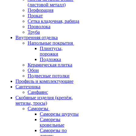
(листовой металл)
Перфорация
Прокат
Сетка кладочная, рабица
Проволока
Труба
Внутренняя отделка
Напольные покрытия
Плинтусы,
порожки
Подложка
Керамическая плитка
Обои
Подвесные потолки
Профиль и комплектующие
Сантехника
Санфаянс
Скобяные изделия (крепёж,
метизы, тросы)
Саморезы
Саморезы шурупы
Саморезы
кровельные
Саморезы по
дереву