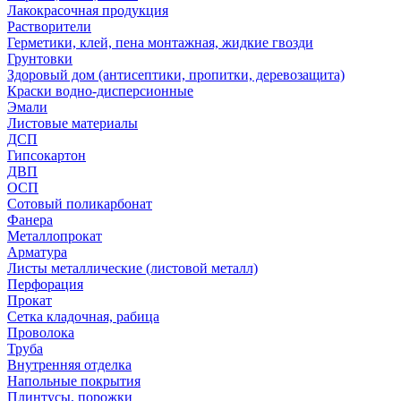
Лакокрасочная продукция
Растворители
Герметики, клей, пена монтажная, жидкие гвозди
Грунтовки
Здоровый дом (антисептики, пропитки, деревозащита)
Краски водно-дисперсионные
Эмали
Листовые материалы
ДСП
Гипсокартон
ДВП
ОСП
Сотовый поликарбонат
Фанера
Металлопрокат
Арматура
Листы металлические (листовой металл)
Перфорация
Прокат
Сетка кладочная, рабица
Проволока
Труба
Внутренняя отделка
Напольные покрытия
Плинтусы, порожки