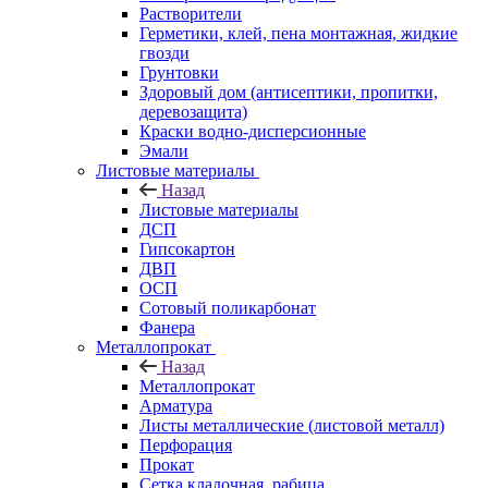
Растворители
Герметики, клей, пена монтажная, жидкие
гвозди
Грунтовки
Здоровый дом (антисептики, пропитки,
деревозащита)
Краски водно-дисперсионные
Эмали
Листовые материалы
Назад
Листовые материалы
ДСП
Гипсокартон
ДВП
ОСП
Сотовый поликарбонат
Фанера
Металлопрокат
Назад
Металлопрокат
Арматура
Листы металлические (листовой металл)
Перфорация
Прокат
Сетка кладочная, рабица