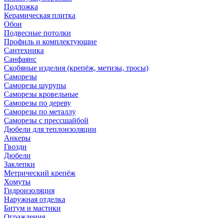
Подложка
Керамическая плитка
Обои
Подвесные потолки
Профиль и комплектующие
Сантехника
Санфаянс
Скобяные изделия (крепёж, метизы, тросы)
Саморезы
Саморезы шурупы
Саморезы кровельные
Саморезы по дереву
Саморезы по металлу
Саморезы с прессшайбой
Дюбели для теплоизоляции
Анкеры
Гвозди
Дюбели
Заклепки
Метрический крепёж
Хомуты
Гидроизоляция
Наружная отделка
Битум и мастики
Ограждения