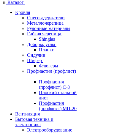
Каталог
Кровля
Снегозадержатели
Металлочерепица
Рулонные материалы
Гибкая черепица
Shinglas
Доборы, углы
Планки
Ондулин
Шифер
Флюгеры
Профнастил (профлист)
Профнастил
(профлист) С-8
Плоский стальной
лист
Профнастил
(профлист) МП-20
Вентиляция
Бытовая техника и
электроника
Электрооборудование