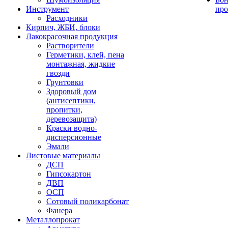
Инструмент
про
Расходники
Кирпич, ЖБИ, блоки
Лакокрасочная продукция
Растворители
Герметики, клей, пена
монтажная, жидкие
гвозди
Грунтовки
Здоровый дом
(антисептики,
пропитки,
деревозащита)
Краски водно-
дисперсионные
Эмали
Листовые материалы
ДСП
Гипсокартон
ДВП
ОСП
Сотовый поликарбонат
Фанера
Металлопрокат