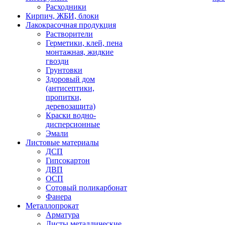
Расходники
Кирпич, ЖБИ, блоки
Лакокрасочная продукция
Растворители
Герметики, клей, пена
монтажная, жидкие
гвозди
Грунтовки
Здоровый дом
(антисептики,
пропитки,
деревозащита)
Краски водно-
дисперсионные
Эмали
Листовые материалы
ДСП
Гипсокартон
ДВП
ОСП
Сотовый поликарбонат
Фанера
Металлопрокат
Арматура
Листы металлические