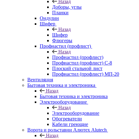
Назад
Доборы, углы
Планки
Ондулин
Шифер
Назад
Шифер
Флюгеры
Профнастил (профлист)
Назад
Профнастил (профлист)
Профнастил (профлист) С-8
Плоский стальной лист
Профнастил (профлист) МП-20
Вентиляция
Бытовая техника и электроника
Назад
Бытовая техника и электроника
Электрооборудование
Назад
Электрооборудование
Обогреватели
Кабели греющие
Ворота и рольставни Алютех Alutech
Назад