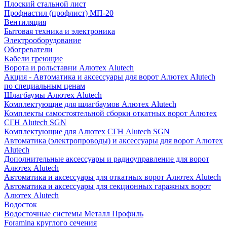
Плоский стальной лист
Профнастил (профлист) МП-20
Вентиляция
Бытовая техника и электроника
Электрооборудование
Обогреватели
Кабели греющие
Ворота и рольставни Алютех Alutech
Акция - Автоматика и аксессуары для ворот Алютех Alutech
по специальным ценам
Шлагбаумы Алютех Alutech
Комплектующие для шлагбаумов Алютех Alutech
Комплекты самостоятельной сборки откатных ворот Алютех
СГН Alutech SGN
Комплектующие для Алютех СГН Alutech SGN
Автоматика (электропроводы) и аксессуары для ворот Алютех
Alutech
Дополнительные аксессуары и радиоуправление для ворот
Алютех Alutech
Автоматика и аксессуары для откатных ворот Алютех Alutech
Автоматика и аксессуары для секционных гаражных ворот
Алютех Alutech
Водосток
Водосточные системы Металл Профиль
Foramina круглого сечения