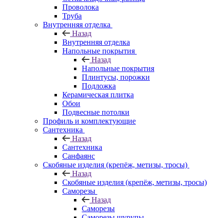
Проволока
Труба
Внутренняя отделка
Назад
Внутренняя отделка
Напольные покрытия
Назад
Напольные покрытия
Плинтусы, порожки
Подложка
Керамическая плитка
Обои
Подвесные потолки
Профиль и комплектующие
Сантехника
Назад
Сантехника
Санфаянс
Скобяные изделия (крепёж, метизы, тросы)
Назад
Скобяные изделия (крепёж, метизы, тросы)
Саморезы
Назад
Саморезы
Саморезы шурупы