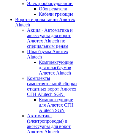
Электрооборудование
Обогреватели
Кабели греющие
Ворота и рольставни Алютех
Alutech
Акция - Автоматика и
аксессуары для ворот
Алютех Alutech по
специальным ценам
Шлагбаумы Алютех
Alutech
Комплектующие
для шлагбаумов
Алютех Alutech
Комплекты
самостоятельной сборки
откатных ворот Алютех
СГН Alutech SGN
Комплектующие
для Алютех СГН
Alutech SGN
Автоматика
(электропроводы) и
аксессуары для ворот
Алютех Alutech