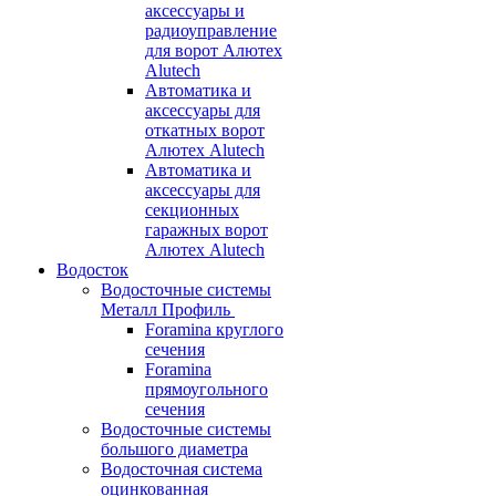
аксессуары и
радиоуправление
для ворот Алютех
Alutech
Автоматика и
аксессуары для
откатных ворот
Алютех Alutech
Автоматика и
аксессуары для
секционных
гаражных ворот
Алютех Alutech
Водосток
Водосточные системы
Металл Профиль
Foramina круглого
сечения
Foramina
прямоугольного
сечения
Водосточные системы
большого диаметра
Водосточная система
оцинкованная