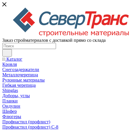
Заказ стройматериалов с доставкой прямо со склада
Каталог
Кровля
Снегозадержатели
Металлочерепица
Рулонные материалы
Гибкая черепица
Shinglas
Доборы, углы
Планки
Ондулин
Шифер
Флюгеры
Профнастил (профлист)
Профнастил (профлист) С-8