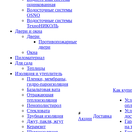
оцинкованная
Водосточные системы
OSNO
Водосточные системы
ТехноНИКОЛЬ
Двери и окна
Двери
Противопожарные
двери
Окна
Пиломатериал
Для сада
Теплицы
Изоляция и утеплитель
Пленки, мембраны,
гидро-пароизоляция
Базальтовая вата
Как купи
Отражающая
теплоизоляция
Усл
Пенополистирол
опл
Стекловата
Усл
Трубная изоляция
Доставка
дос
Акции
Джут, пакля, жгут
Гар
Керамзит
на 
Шумоизоляция
Бон