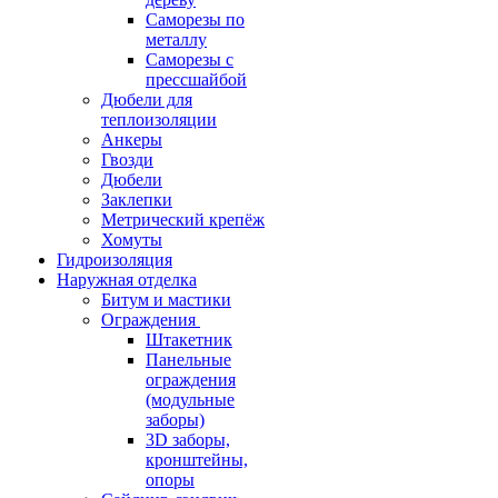
Саморезы по
металлу
Саморезы с
прессшайбой
Дюбели для
теплоизоляции
Анкеры
Гвозди
Дюбели
Заклепки
Метрический крепёж
Хомуты
Гидроизоляция
Наружная отделка
Битум и мастики
Ограждения
Штакетник
Панельные
ограждения
(модульные
заборы)
3D заборы,
кронштейны,
опоры