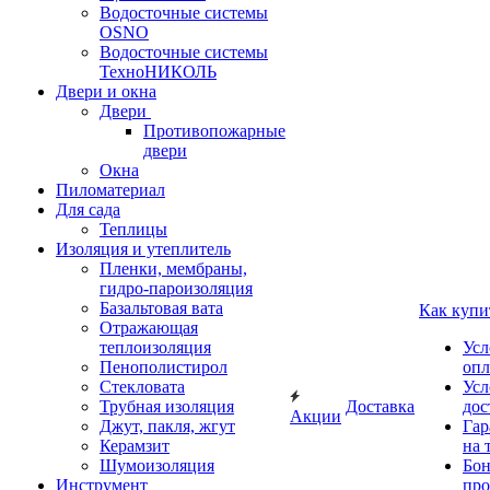
Водосточные системы
OSNO
Водосточные системы
ТехноНИКОЛЬ
Двери и окна
Двери
Противопожарные
двери
Окна
Пиломатериал
Для сада
Теплицы
Изоляция и утеплитель
Пленки, мембраны,
гидро-пароизоляция
Базальтовая вата
Как купи
Отражающая
теплоизоляция
Усл
Пенополистирол
опл
Стекловата
Усл
Трубная изоляция
Доставка
дос
Акции
Джут, пакля, жгут
Гар
Керамзит
на 
Шумоизоляция
Бон
Инструмент
про