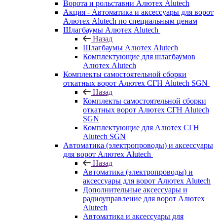
Ворота и рольставни Алютех Alutech
Акция - Автоматика и аксессуары для ворот
Алютех Alutech по специальным ценам
Шлагбаумы Алютех Alutech
Назад
Шлагбаумы Алютех Alutech
Комплектующие для шлагбаумов
Алютех Alutech
Комплекты самостоятельной сборки
откатных ворот Алютех СГН Alutech SGN
Назад
Комплекты самостоятельной сборки
откатных ворот Алютех СГН Alutech
SGN
Комплектующие для Алютех СГН
Alutech SGN
Автоматика (электропроводы) и аксессуары
для ворот Алютех Alutech
Назад
Автоматика (электропроводы) и
аксессуары для ворот Алютех Alutech
Дополнительные аксессуары и
радиоуправление для ворот Алютех
Alutech
Автоматика и аксессуары для