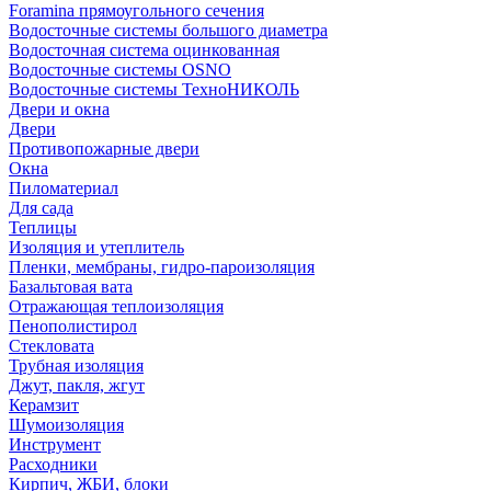
Foramina прямоугольного сечения
Водосточные системы большого диаметра
Водосточная система оцинкованная
Водосточные системы OSNO
Водосточные системы ТехноНИКОЛЬ
Двери и окна
Двери
Противопожарные двери
Окна
Пиломатериал
Для сада
Теплицы
Изоляция и утеплитель
Пленки, мембраны, гидро-пароизоляция
Базальтовая вата
Отражающая теплоизоляция
Пенополистирол
Стекловата
Трубная изоляция
Джут, пакля, жгут
Керамзит
Шумоизоляция
Инструмент
Расходники
Кирпич, ЖБИ, блоки