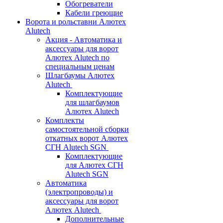
Обогреватели
Кабели греющие
Ворота и рольставни Алютех
Alutech
Акция - Автоматика и
аксессуары для ворот
Алютех Alutech по
специальным ценам
Шлагбаумы Алютех
Alutech
Комплектующие
для шлагбаумов
Алютех Alutech
Комплекты
самостоятельной сборки
откатных ворот Алютех
СГН Alutech SGN
Комплектующие
для Алютех СГН
Alutech SGN
Автоматика
(электропроводы) и
аксессуары для ворот
Алютех Alutech
Дополнительные