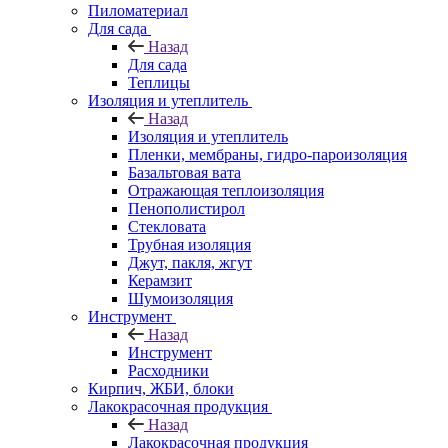
Пиломатериал
Для сада
Назад
Для сада
Теплицы
Изоляция и утеплитель
Назад
Изоляция и утеплитель
Пленки, мембраны, гидро-пароизоляция
Базальтовая вата
Отражающая теплоизоляция
Пенополистирол
Стекловата
Трубная изоляция
Джут, пакля, жгут
Керамзит
Шумоизоляция
Инструмент
Назад
Инструмент
Расходники
Кирпич, ЖБИ, блоки
Лакокрасочная продукция
Назад
Лакокрасочная продукция