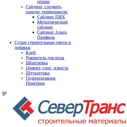
опоры
Cайдинг, сэндвич-
панели, термопанели
Сайдинг ПВХ
Металлический
сайдинг
Сайдинг Альта
Профиль
Сухие строительные смеси и
добавки
Клей
Ровнитель для пола
Шпатлевка
Цемент, гипс, известь
Штукатурка
Гидроизоляция
Пенетрон