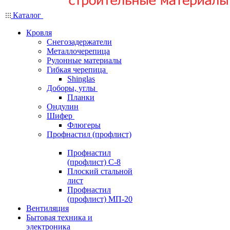
Каталог
Кровля
Снегозадержатели
Металлочерепица
Рулонные материалы
Гибкая черепица
Shinglas
Доборы, углы
Планки
Ондулин
Шифер
Флюгеры
Профнастил (профлист)
Профнастил
(профлист) С-8
Плоский стальной
лист
Профнастил
(профлист) МП-20
Вентиляция
Бытовая техника и
электроника