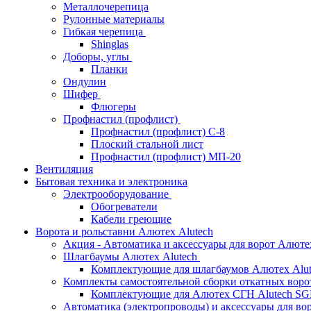
Металлочерепица
Рулонные материалы
Гибкая черепица
Shinglas
Доборы, углы
Планки
Ондулин
Шифер
Флюгеры
Профнастил (профлист)
Профнастил (профлист) С-8
Плоский стальной лист
Профнастил (профлист) МП-20
Вентиляция
Бытовая техника и электроника
Электрооборудование
Обогреватели
Кабели греющие
Ворота и рольставни Алютех Alutech
Акция - Автоматика и аксессуары для ворот Алюте
Шлагбаумы Алютех Alutech
Комплектующие для шлагбаумов Алютех Alut
Комплекты самостоятельной сборки откатных вор
Комплектующие для Алютех СГН Alutech S
Автоматика (электропроводы) и аксессуары для во