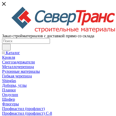
Заказ стройматериалов с доставкой прямо со склада
Каталог
Кровля
Снегозадержатели
Металлочерепица
Рулонные материалы
Гибкая черепица
Shinglas
Доборы, углы
Планки
Ондулин
Шифер
Флюгеры
Профнастил (профлист)
Профнастил (профлист) С-8