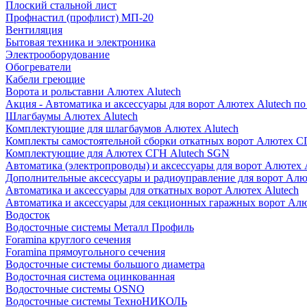
Плоский стальной лист
Профнастил (профлист) МП-20
Вентиляция
Бытовая техника и электроника
Электрооборудование
Обогреватели
Кабели греющие
Ворота и рольставни Алютех Alutech
Акция - Автоматика и аксессуары для ворот Алютех Alutech п
Шлагбаумы Алютех Alutech
Комплектующие для шлагбаумов Алютех Alutech
Комплекты самостоятельной сборки откатных ворот Алютех С
Комплектующие для Алютех СГН Alutech SGN
Автоматика (электропроводы) и аксессуары для ворот Алютех 
Дополнительные аксессуары и радиоуправление для ворот Алю
Автоматика и аксессуары для откатных ворот Алютех Alutech
Автоматика и аксессуары для секционных гаражных ворот Алю
Водосток
Водосточные системы Металл Профиль
Foramina круглого сечения
Foramina прямоугольного сечения
Водосточные системы большого диаметра
Водосточная система оцинкованная
Водосточные системы OSNO
Водосточные системы ТехноНИКОЛЬ