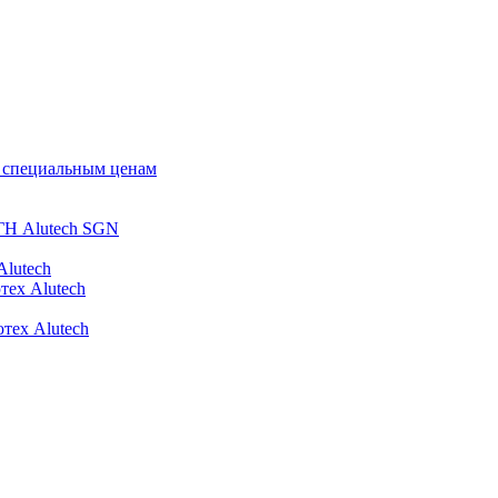
о специальным ценам
ГН Alutech SGN
Alutech
тех Alutech
тех Alutech