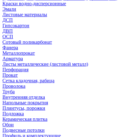
Краски водно-дисперсионные
Эмали
Листовые материалы
ДСП
Гипсокартон
ДВП
ОСП
Сотовый поликарбонат
Фанера
Металлопрокат
Арматура
Листы металлические (листовой металл)
Перфорация
Прокат
Сетка кладочная, рабица
Проволока
Труба
Внутренняя отделка
Напольные покрытия
Плинтусы, порожки
Подложка
Керамическая плитка
Обои
Подвесные потолки
Профиль и комплектующие