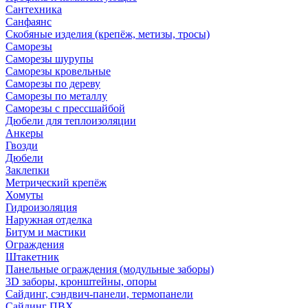
Сантехника
Санфаянс
Скобяные изделия (крепёж, метизы, тросы)
Саморезы
Саморезы шурупы
Саморезы кровельные
Саморезы по дереву
Саморезы по металлу
Саморезы с прессшайбой
Дюбели для теплоизоляции
Анкеры
Гвозди
Дюбели
Заклепки
Метрический крепёж
Хомуты
Гидроизоляция
Наружная отделка
Битум и мастики
Ограждения
Штакетник
Панельные ограждения (модульные заборы)
3D заборы, кронштейны, опоры
Cайдинг, сэндвич-панели, термопанели
Сайдинг ПВХ