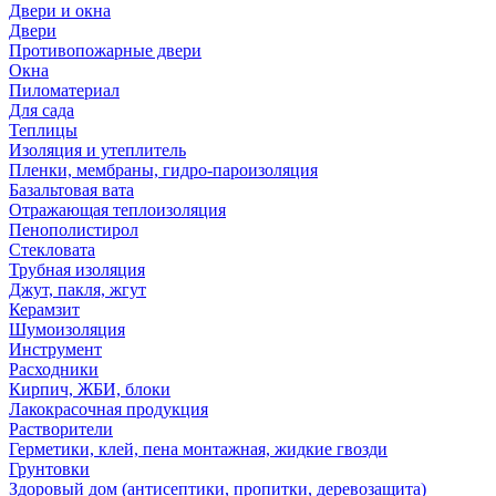
Двери и окна
Двери
Противопожарные двери
Окна
Пиломатериал
Для сада
Теплицы
Изоляция и утеплитель
Пленки, мембраны, гидро-пароизоляция
Базальтовая вата
Отражающая теплоизоляция
Пенополистирол
Стекловата
Трубная изоляция
Джут, пакля, жгут
Керамзит
Шумоизоляция
Инструмент
Расходники
Кирпич, ЖБИ, блоки
Лакокрасочная продукция
Растворители
Герметики, клей, пена монтажная, жидкие гвозди
Грунтовки
Здоровый дом (антисептики, пропитки, деревозащита)