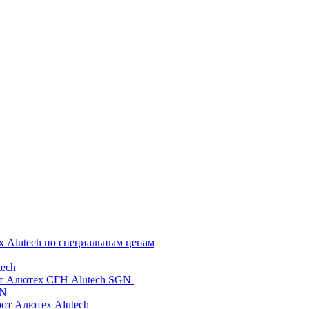
х Alutech по специальным ценам
ech
от Алютех СГН Alutech SGN
GN
рот Алютех Alutech