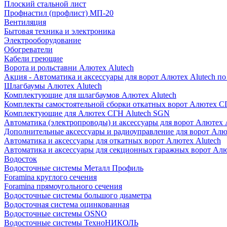
Плоский стальной лист
Профнастил (профлист) МП-20
Вентиляция
Бытовая техника и электроника
Электрооборудование
Обогреватели
Кабели греющие
Ворота и рольставни Алютех Alutech
Акция - Автоматика и аксессуары для ворот Алютех Alutech п
Шлагбаумы Алютех Alutech
Комплектующие для шлагбаумов Алютех Alutech
Комплекты самостоятельной сборки откатных ворот Алютех С
Комплектующие для Алютех СГН Alutech SGN
Автоматика (электропроводы) и аксессуары для ворот Алютех 
Дополнительные аксессуары и радиоуправление для ворот Алю
Автоматика и аксессуары для откатных ворот Алютех Alutech
Автоматика и аксессуары для секционных гаражных ворот Алю
Водосток
Водосточные системы Металл Профиль
Foramina круглого сечения
Foramina прямоугольного сечения
Водосточные системы большого диаметра
Водосточная система оцинкованная
Водосточные системы OSNO
Водосточные системы ТехноНИКОЛЬ