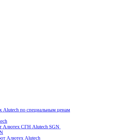
х Alutech по специальным ценам
ech
от Алютех СГН Alutech SGN
GN
рот Алютех Alutech