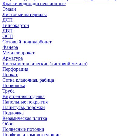
Краски водно-дисперсионные
Эмали
Листовые материалы
ДСП
Гипсокартон
ДВП
ОСП
Сотовый поликарбонат
Фанера
Металлопрокат
Арматура
Листы металлические (листовой металл)
Перфорация
Прокат
Сетка кладочная, рабица
Проволока
Труба
Внутренняя отделка
Напольные покрытия
Плинтусы, порожки
Подложка
Керамическая плитка
Обои
Подвесные потолки
Профиль и комплектующие