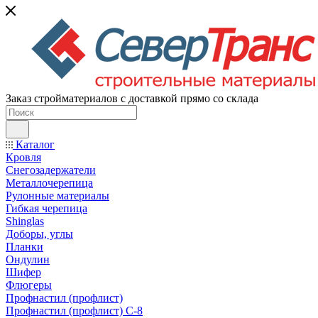
Заказ стройматериалов с доставкой прямо со склада
Каталог
Кровля
Снегозадержатели
Металлочерепица
Рулонные материалы
Гибкая черепица
Shinglas
Доборы, углы
Планки
Ондулин
Шифер
Флюгеры
Профнастил (профлист)
Профнастил (профлист) С-8