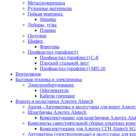
Металлочерепица
Рулонные материалы
Гибкая черепица
Shinglas
Доборы, углы
Планки
Ондулин
Шифер
Флюгеры
Профнастил (профлист)
Профнастил (профлист) С-8
Плоский стальной лист
Профнастил (профлист) МП-20
Вентиляция
Бытовая техника и электроника
Электрооборудование
Обогреватели
Кабели греющие
Ворота и рольставни Алютех Alutech
Акция - Автоматика и аксессуары для ворот Алюте
Шлагбаумы Алютех Alutech
Комплектующие для шлагбаумов Алютех Alut
Комплекты самостоятельной сборки откатных вор
Комплектующие для Алютех СГН Alutech S
Автоматика (электропроводы) и аксессуары для во