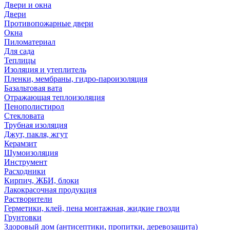
Двери и окна
Двери
Противопожарные двери
Окна
Пиломатериал
Для сада
Теплицы
Изоляция и утеплитель
Пленки, мембраны, гидро-пароизоляция
Базальтовая вата
Отражающая теплоизоляция
Пенополистирол
Стекловата
Трубная изоляция
Джут, пакля, жгут
Керамзит
Шумоизоляция
Инструмент
Расходники
Кирпич, ЖБИ, блоки
Лакокрасочная продукция
Растворители
Герметики, клей, пена монтажная, жидкие гвозди
Грунтовки
Здоровый дом (антисептики, пропитки, деревозащита)