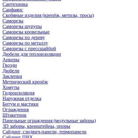
Сантехника
Санфаянс
Скобяные изделия (крепёж, метизы, тросы)
Саморезы
Саморезы шурупы
Саморезы кровельные
Саморезы по дереву
Саморезы по металлу
Саморезы с прессшайбой
Дюбели для теплоизоляции
Анкеры
Гвозди
Дюбели
Заклепки
Метрический крепёж
Хомуты
Гидроизоляция
Наружная отделка
Битум и мастики
Ограждения
Штакетник
Панельные ограждения (модульные заборы)
3D заборы, кронштейны, опоры
Cайдинг, сэндвич-панели, термопанели
Сайдинг ПВХ