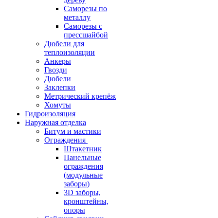
Саморезы по
металлу
Саморезы с
прессшайбой
Дюбели для
теплоизоляции
Анкеры
Гвозди
Дюбели
Заклепки
Метрический крепёж
Хомуты
Гидроизоляция
Наружная отделка
Битум и мастики
Ограждения
Штакетник
Панельные
ограждения
(модульные
заборы)
3D заборы,
кронштейны,
опоры