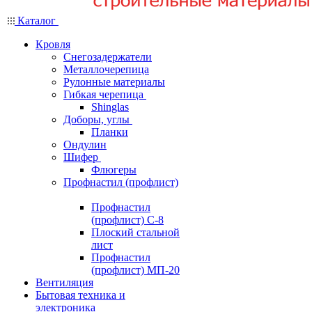
Каталог
Кровля
Снегозадержатели
Металлочерепица
Рулонные материалы
Гибкая черепица
Shinglas
Доборы, углы
Планки
Ондулин
Шифер
Флюгеры
Профнастил (профлист)
Профнастил
(профлист) С-8
Плоский стальной
лист
Профнастил
(профлист) МП-20
Вентиляция
Бытовая техника и
электроника