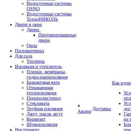
Водосточные системы
OSNO
Водосточные системы
ТехноНИКОЛЬ
Двери и окна
Двери
Противопожарные
двери
Окна
Пиломатериал
Для сада
Теплицы
Изоляция и утеплитель
Пленки, мембраны,
гидро-пароизоляция
Базальтовая вата
Как купи
Отражающая
теплоизоляция
Усл
Пенополистирол
опл
Стекловата
Усл
Трубная изоляция
Доставка
дос
Акции
Джут, пакля, жгут
Гар
Керамзит
на 
Шумоизоляция
Бон
Инструмент
про