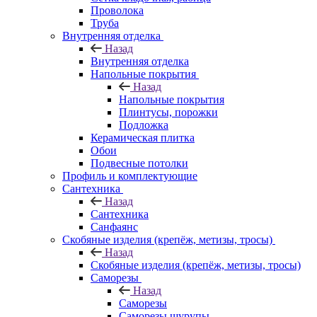
Проволока
Труба
Внутренняя отделка
Назад
Внутренняя отделка
Напольные покрытия
Назад
Напольные покрытия
Плинтусы, порожки
Подложка
Керамическая плитка
Обои
Подвесные потолки
Профиль и комплектующие
Сантехника
Назад
Сантехника
Санфаянс
Скобяные изделия (крепёж, метизы, тросы)
Назад
Скобяные изделия (крепёж, метизы, тросы)
Саморезы
Назад
Саморезы
Саморезы шурупы