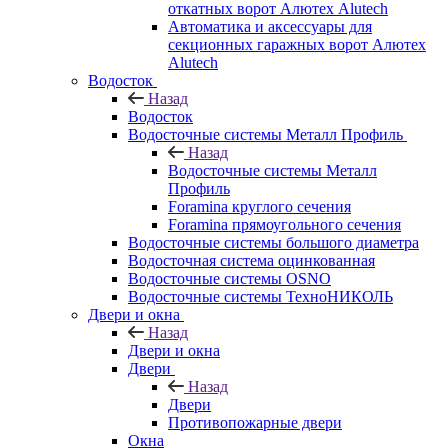
откатных ворот Алютех Alutech
Автоматика и аксессуары для
секционных гаражных ворот Алютех
Alutech
Водосток
Назад
Водосток
Водосточные системы Металл Профиль
Назад
Водосточные системы Металл
Профиль
Foramina круглого сечения
Foramina прямоугольного сечения
Водосточные системы большого диаметра
Водосточная система оцинкованная
Водосточные системы OSNO
Водосточные системы ТехноНИКОЛЬ
Двери и окна
Назад
Двери и окна
Двери
Назад
Двери
Противопожарные двери
Окна