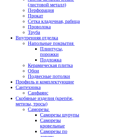
(листовой металл)
Перфорация
Прокат
Сетка кладочная, рабица
Проволока
Труба
Внутренняя отделка
Напольные покрытия
Плинтусы,
порожки
Подложка
Керамическая плитка
Обои
Подвесные потолки
Профиль и комплектующие
Сантехника
Санфаянс
Скобяные изделия (крепёж,
метизы, тросы)
Саморезы
Саморезы шурупы
Саморезы
кровельные
Саморезы по
дереву