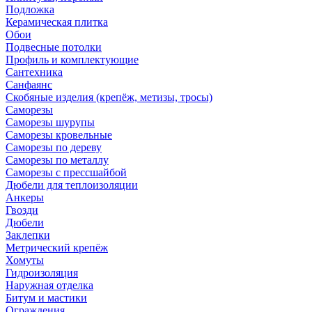
Подложка
Керамическая плитка
Обои
Подвесные потолки
Профиль и комплектующие
Сантехника
Санфаянс
Скобяные изделия (крепёж, метизы, тросы)
Саморезы
Саморезы шурупы
Саморезы кровельные
Саморезы по дереву
Саморезы по металлу
Саморезы с прессшайбой
Дюбели для теплоизоляции
Анкеры
Гвозди
Дюбели
Заклепки
Метрический крепёж
Хомуты
Гидроизоляция
Наружная отделка
Битум и мастики
Ограждения