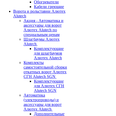
Обогреватели
Кабели греющие
Ворота и рольставни Алютех
Alutech
Акция - Автоматика и
аксессуары для ворот
Алютех Alutech по
специальным ценам
Шлагбаумы Алютех
Alutech
Комплектующие
для шлагбаумов
Алютех Alutech
Комплекты
самостоятельной сборки
откатных ворот Алютех
СГН Alutech SGN
Комплектующие
для Алютех СГН
Alutech SGN
Автоматика
(электропроводы) и
аксессуары для ворот
Алютех Alutech
Дополнительные