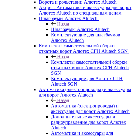
Ворота и рольставни Алютех Alutech
Акция - Автоматика и аксессуары для ворот
Алютех Alutech по специальным ценам
Шлагбаумы Алютех Alutech
Назад
Шлагбаумы Алютех Alutech
Комплектующие для шлагбаумов
Алютех Alutech
Комплекты самостоятельной сборки
откатных ворот Алютех СГН Alutech SGN
Назад
Комплекты самостоятельной сборки
откатных ворот Алютех СГН Alutech
SGN
Комплектующие для Алютех СГН
Alutech SGN
Автоматика (электропроводы) и аксессуары
для ворот Алютех Alutech
Назад
Автоматика (электропроводы) и
аксессуары для ворот Алютех Alutech
Дополнительные аксессуары и
радиоуправление для ворот Алютех
Alutech
Автоматика и аксессуары для