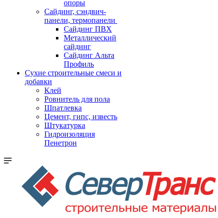
опоры
Cайдинг, сэндвич-
панели, термопанели
Сайдинг ПВХ
Металлический
сайдинг
Сайдинг Альта
Профиль
Сухие строительные смеси и
добавки
Клей
Ровнитель для пола
Шпатлевка
Цемент, гипс, известь
Штукатурка
Гидроизоляция
Пенетрон