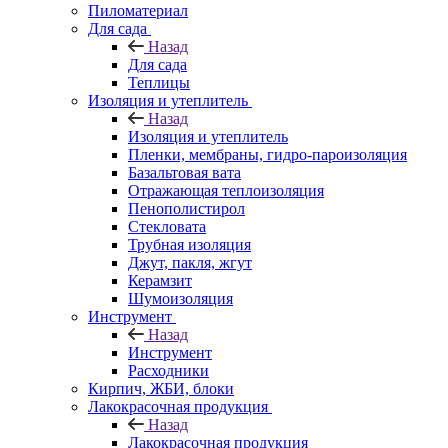
Пиломатериал
Для сада
Назад
Для сада
Теплицы
Изоляция и утеплитель
Назад
Изоляция и утеплитель
Пленки, мембраны, гидро-пароизоляция
Базальтовая вата
Отражающая теплоизоляция
Пенополистирол
Стекловата
Трубная изоляция
Джут, пакля, жгут
Керамзит
Шумоизоляция
Инструмент
Назад
Инструмент
Расходники
Кирпич, ЖБИ, блоки
Лакокрасочная продукция
Назад
Лакокрасочная продукция