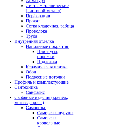
Арматура
Листы металлические
(листовой металл)
Перфорация
Прокат
Сетка кладочная, рабица
Проволока
Труба
Внутренняя отделка
Напольные покрытия
Плинтусы,
порожки
Подложка
Керамическая плитка
Обои
Подвесные потолки
Профиль и комплектующие
Сантехника
Санфаянс
Скобяные изделия (крепёж,
метизы, тросы)
Саморезы
Саморезы шурупы
Саморезы
кровельные