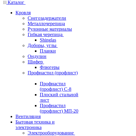
Каталог
Кровля
Снегозадержатели
Металлочерепица
Рулонные материалы
Гибкая черепица
Shinglas
Доборы, углы
Планки
Ондулин
Шифер
Флюгеры
Профнастил (профлист)
Профнастил
(профлист) С-8
Плоский стальной
лист
Профнастил
(профлист) МП-20
Вентиляция
Бытовая техника и
электроника
Электрооборудование