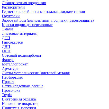
Лакокрасочная продукция
Растворители
Герметики, клей, пена монтажная, жидкие гвозди
Грунтовки
Здоровый дом (антисептики, пропитки, деревозащита)
Краски водно-дисперсионные
Эмали
Листовые материалы
ДСП
Гипсокартон
ДВП
ОСП
Сотовый поликарбонат
Фанера
Металлопрокат
Арматура
Листы металлические (листовой металл)
Перфорация
Прокат
Сетка кладочная, рабица
Проволока
Труба
Внутренняя отделка
Напольные покрытия
Плинтусы, порожки