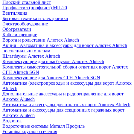
Плоский стальной лист
Профнастил (профлист) МП-20
Вентиляция
Бытовая техника и электроника
Электрооборудование
Обогреватели
Кабели греющие
Ворота и рольставни Алютех Alutech
Акция - Автоматика и аксессуары для ворот Алютех Alutech
по специальным ценам
Шлагбаумы Алютех Alutech
Комплектующие для шлагбаумов Алютех Alutech
Комплекты самостоятельной сборки откатных ворот Алютех
СГН Alutech SGN
Комплектующие для Алютех СГН Alutech SGN
Автоматика (электропроводы) и аксессуары для ворот Алютех
Alutech
Дополнительные аксессуары и радиоуправление для ворот
Алютех Alutech
Автоматика и аксессуары для откатных ворот Алютех Alutech
Автоматика и аксессуары для секционных гаражных ворот
Алютех Alutech
Водосток
Водосточные системы Металл Профиль
Foramina круглого сечения