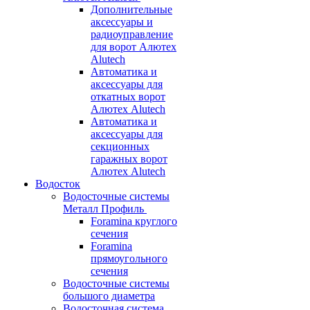
Дополнительные
аксессуары и
радиоуправление
для ворот Алютех
Alutech
Автоматика и
аксессуары для
откатных ворот
Алютех Alutech
Автоматика и
аксессуары для
секционных
гаражных ворот
Алютех Alutech
Водосток
Водосточные системы
Металл Профиль
Foramina круглого
сечения
Foramina
прямоугольного
сечения
Водосточные системы
большого диаметра
Водосточная система