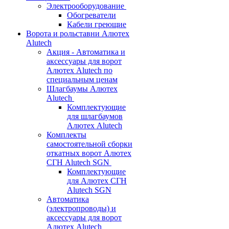
Электрооборудование
Обогреватели
Кабели греющие
Ворота и рольставни Алютех
Alutech
Акция - Автоматика и
аксессуары для ворот
Алютех Alutech по
специальным ценам
Шлагбаумы Алютех
Alutech
Комплектующие
для шлагбаумов
Алютех Alutech
Комплекты
самостоятельной сборки
откатных ворот Алютех
СГН Alutech SGN
Комплектующие
для Алютех СГН
Alutech SGN
Автоматика
(электропроводы) и
аксессуары для ворот
Алютех Alutech