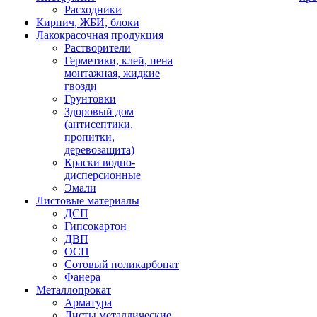
Расходники
Кирпич, ЖБИ, блоки
Лакокрасочная продукция
Растворители
Герметики, клей, пена
монтажная, жидкие
гвозди
Грунтовки
Здоровый дом
(антисептики,
пропитки,
деревозащита)
Краски водно-
дисперсионные
Эмали
Листовые материалы
ДСП
Гипсокартон
ДВП
ОСП
Сотовый поликарбонат
Фанера
Металлопрокат
Арматура
Листы металлические