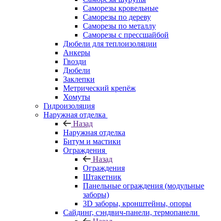
Саморезы кровельные
Саморезы по дереву
Саморезы по металлу
Саморезы с прессшайбой
Дюбели для теплоизоляции
Анкеры
Гвозди
Дюбели
Заклепки
Метрический крепёж
Хомуты
Гидроизоляция
Наружная отделка
Назад
Наружная отделка
Битум и мастики
Ограждения
Назад
Ограждения
Штакетник
Панельные ограждения (модульные
заборы)
3D заборы, кронштейны, опоры
Cайдинг, сэндвич-панели, термопанели