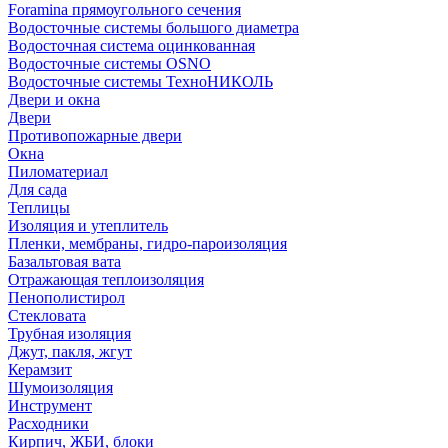
Foramina прямоугольного сечения
Водосточные системы большого диаметра
Водосточная система оцинкованная
Водосточные системы OSNO
Водосточные системы ТехноНИКОЛЬ
Двери и окна
Двери
Противопожарные двери
Окна
Пиломатериал
Для сада
Теплицы
Изоляция и утеплитель
Пленки, мембраны, гидро-пароизоляция
Базальтовая вата
Отражающая теплоизоляция
Пенополистирол
Стекловата
Трубная изоляция
Джут, пакля, жгут
Керамзит
Шумоизоляция
Инструмент
Расходники
Кирпич, ЖБИ, блоки