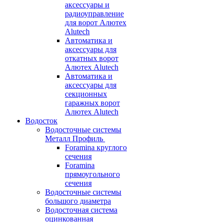
аксессуары и
радиоуправление
для ворот Алютех
Alutech
Автоматика и
аксессуары для
откатных ворот
Алютех Alutech
Автоматика и
аксессуары для
секционных
гаражных ворот
Алютех Alutech
Водосток
Водосточные системы
Металл Профиль
Foramina круглого
сечения
Foramina
прямоугольного
сечения
Водосточные системы
большого диаметра
Водосточная система
оцинкованная