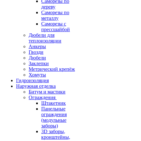
Саморезы по
дереву
Саморезы по
металлу
Саморезы с
прессшайбой
Дюбели для
теплоизоляции
Анкеры
Гвозди
Дюбели
Заклепки
Метрический крепёж
Хомуты
Гидроизоляция
Наружная отделка
Битум и мастики
Ограждения
Штакетник
Панельные
ограждения
(модульные
заборы)
3D заборы,
кронштейны,