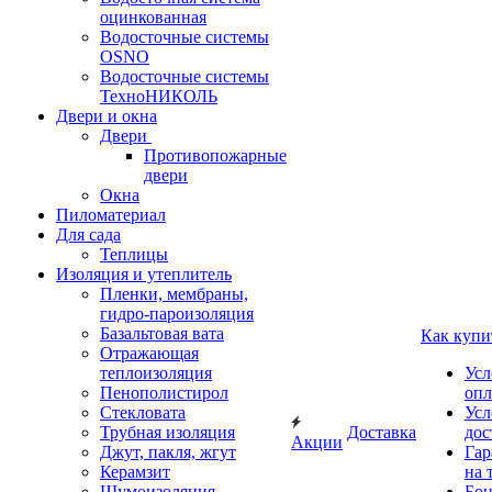
оцинкованная
Водосточные системы
OSNO
Водосточные системы
ТехноНИКОЛЬ
Двери и окна
Двери
Противопожарные
двери
Окна
Пиломатериал
Для сада
Теплицы
Изоляция и утеплитель
Пленки, мембраны,
гидро-пароизоляция
Базальтовая вата
Как купи
Отражающая
теплоизоляция
Усл
Пенополистирол
опл
Стекловата
Усл
Трубная изоляция
Доставка
дос
Акции
Джут, пакля, жгут
Гар
Керамзит
на 
Шумоизоляция
Бон