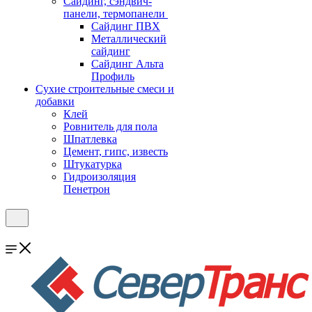
Cайдинг, сэндвич-
панели, термопанели
Сайдинг ПВХ
Металлический
сайдинг
Сайдинг Альта
Профиль
Сухие строительные смеси и
добавки
Клей
Ровнитель для пола
Шпатлевка
Цемент, гипс, известь
Штукатурка
Гидроизоляция
Пенетрон