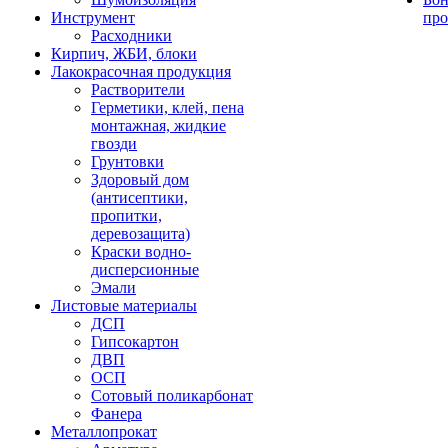
Инструмент
про
Расходники
Кирпич, ЖБИ, блоки
Лакокрасочная продукция
Растворители
Герметики, клей, пена
монтажная, жидкие
гвозди
Грунтовки
Здоровый дом
(антисептики,
пропитки,
деревозащита)
Краски водно-
дисперсионные
Эмали
Листовые материалы
ДСП
Гипсокартон
ДВП
ОСП
Сотовый поликарбонат
Фанера
Металлопрокат