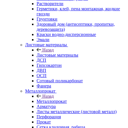
Растворители
Герметики, клей, пена монтажная, жидкие
гвозди
Грунтовки
Здоровый дом (антисептики, пропитки,
деревозащита)
Краски водно-дисперсионные
Эмали
Листовые материалы
Назад
Листовые материалы
ДСП
Гипсокартон
ДВП
ОСП
Сотовый поликарбонат
Фанера
Металлопрокат
Назад
Металлопрокат
Арматура
Листы металлические (листовой металл)
Перфорация
Прокат
Сетка кладочная, рабица