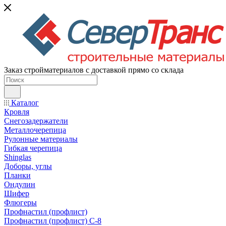
Заказ стройматериалов с доставкой прямо со склада
Каталог
Кровля
Снегозадержатели
Металлочерепица
Рулонные материалы
Гибкая черепица
Shinglas
Доборы, углы
Планки
Ондулин
Шифер
Флюгеры
Профнастил (профлист)
Профнастил (профлист) С-8