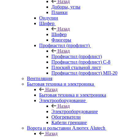
Назад
Доборы, углы
Планки
Ондулин
Шифер
Назад
Шифер
Флюгеры
Профнастил (профлист)
Назад
Профнастил (профлист)
Профнастил (профлист) С-8
Плоский стальной лист
Профнастил (профлист) МП-20
Вентиляция
Бытовая техника и электроника
Назад
Бытовая техника и электроника
Электрооборудование
Назад
Электрооборудование
Обогреватели
Кабели греющие
Ворота и рольставни Алютех Alutech
Назад