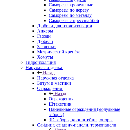
Саморезы кровельные
Саморезы по дереву
Саморезы по металлу
Саморезы с прессшайбой
Дюбели для теплоизоляции
Анкеры
Гвозди
Дюбели
Заклепки
Метрический крепёж
Хомуты
Гидроизоляция
Наружная отделка
Назад
Наружная отделка
Битум и мастики
Ограждения
Назад
Ограждения
Штакетник
Панельные ограждения (модульные
заборы)
3D заборы, кронштейны, опоры
Cайдинг, сэндвич-панели, термопанели