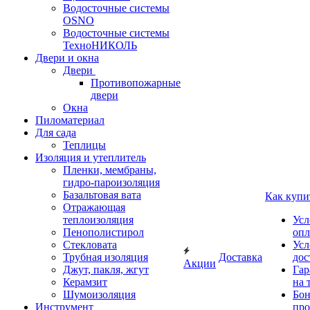
Водосточные системы
OSNO
Водосточные системы
ТехноНИКОЛЬ
Двери и окна
Двери
Противопожарные
двери
Окна
Пиломатериал
Для сада
Теплицы
Изоляция и утеплитель
Пленки, мембраны,
гидро-пароизоляция
Базальтовая вата
Как купи
Отражающая
теплоизоляция
Усл
Пенополистирол
опл
Стекловата
Усл
Трубная изоляция
Доставка
дос
Акции
Джут, пакля, жгут
Гар
Керамзит
на 
Шумоизоляция
Бон
Инструмент
про