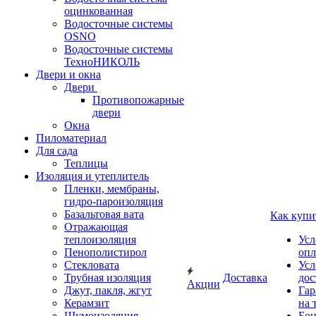
оцинкованная
Водосточные системы
OSNO
Водосточные системы
ТехноНИКОЛЬ
Двери и окна
Двери
Противопожарные
двери
Окна
Пиломатериал
Для сада
Теплицы
Изоляция и утеплитель
Пленки, мембраны,
гидро-пароизоляция
Базальтовая вата
Как купи
Отражающая
теплоизоляция
Усл
Пенополистирол
опл
Стекловата
Усл
Трубная изоляция
Доставка
дос
Акции
Джут, пакля, жгут
Гар
Керамзит
на 
Шумоизоляция
Бон