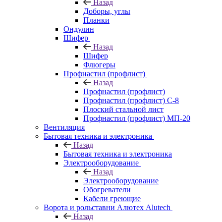
Назад
Доборы, углы
Планки
Ондулин
Шифер
Назад
Шифер
Флюгеры
Профнастил (профлист)
Назад
Профнастил (профлист)
Профнастил (профлист) С-8
Плоский стальной лист
Профнастил (профлист) МП-20
Вентиляция
Бытовая техника и электроника
Назад
Бытовая техника и электроника
Электрооборудование
Назад
Электрооборудование
Обогреватели
Кабели греющие
Ворота и рольставни Алютех Alutech
Назад