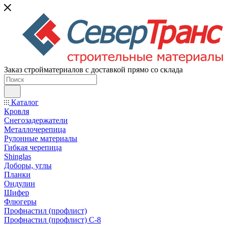
Заказ стройматериалов с доставкой прямо со склада
Каталог
Кровля
Снегозадержатели
Металлочерепица
Рулонные материалы
Гибкая черепица
Shinglas
Доборы, углы
Планки
Ондулин
Шифер
Флюгеры
Профнастил (профлист)
Профнастил (профлист) С-8