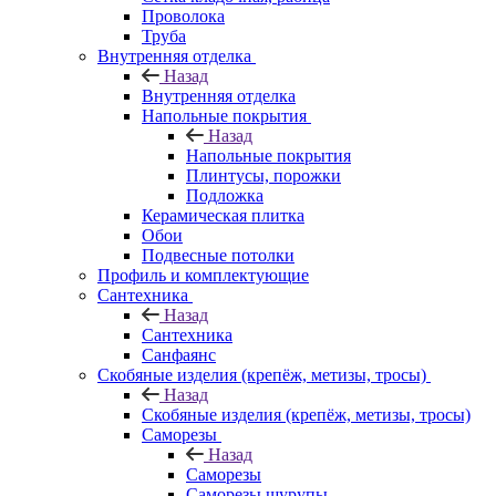
Проволока
Труба
Внутренняя отделка
Назад
Внутренняя отделка
Напольные покрытия
Назад
Напольные покрытия
Плинтусы, порожки
Подложка
Керамическая плитка
Обои
Подвесные потолки
Профиль и комплектующие
Сантехника
Назад
Сантехника
Санфаянс
Скобяные изделия (крепёж, метизы, тросы)
Назад
Скобяные изделия (крепёж, метизы, тросы)
Саморезы
Назад
Саморезы
Саморезы шурупы