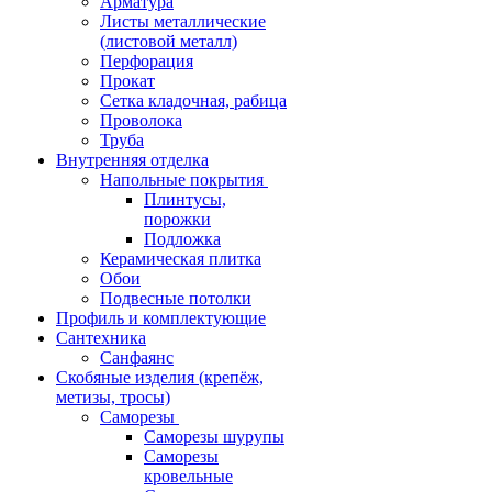
Арматура
Листы металлические
(листовой металл)
Перфорация
Прокат
Сетка кладочная, рабица
Проволока
Труба
Внутренняя отделка
Напольные покрытия
Плинтусы,
порожки
Подложка
Керамическая плитка
Обои
Подвесные потолки
Профиль и комплектующие
Сантехника
Санфаянс
Скобяные изделия (крепёж,
метизы, тросы)
Саморезы
Саморезы шурупы
Саморезы
кровельные