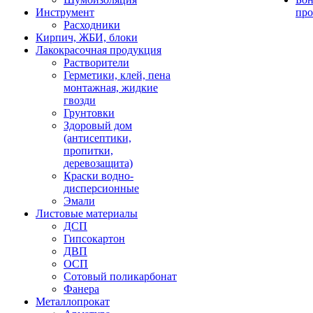
Инструмент
про
Расходники
Кирпич, ЖБИ, блоки
Лакокрасочная продукция
Растворители
Герметики, клей, пена
монтажная, жидкие
гвозди
Грунтовки
Здоровый дом
(антисептики,
пропитки,
деревозащита)
Краски водно-
дисперсионные
Эмали
Листовые материалы
ДСП
Гипсокартон
ДВП
ОСП
Сотовый поликарбонат
Фанера
Металлопрокат