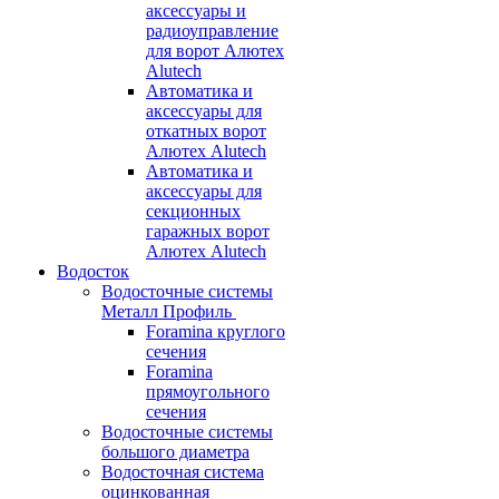
аксессуары и
радиоуправление
для ворот Алютех
Alutech
Автоматика и
аксессуары для
откатных ворот
Алютех Alutech
Автоматика и
аксессуары для
секционных
гаражных ворот
Алютех Alutech
Водосток
Водосточные системы
Металл Профиль
Foramina круглого
сечения
Foramina
прямоугольного
сечения
Водосточные системы
большого диаметра
Водосточная система
оцинкованная