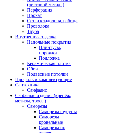
(листовой металл)
Перфорация
Прокат
Сетка кладочная, рабица
Проволока
Труба
Внутренняя отделка
Напольные покрытия
Плинтусы,
порожки
Подложка
Керамическая плитка
Обои
Подвесные потолки
Профиль и комплектующие
Сантехника
Санфаянс
Скобяные изделия (крепёж,
метизы, тросы)
Саморезы
Саморезы шурупы
Саморезы
кровельные
Саморезы по
дереву