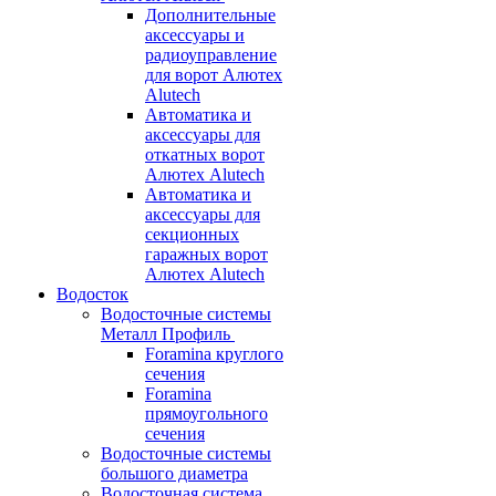
Дополнительные
аксессуары и
радиоуправление
для ворот Алютех
Alutech
Автоматика и
аксессуары для
откатных ворот
Алютех Alutech
Автоматика и
аксессуары для
секционных
гаражных ворот
Алютех Alutech
Водосток
Водосточные системы
Металл Профиль
Foramina круглого
сечения
Foramina
прямоугольного
сечения
Водосточные системы
большого диаметра
Водосточная система