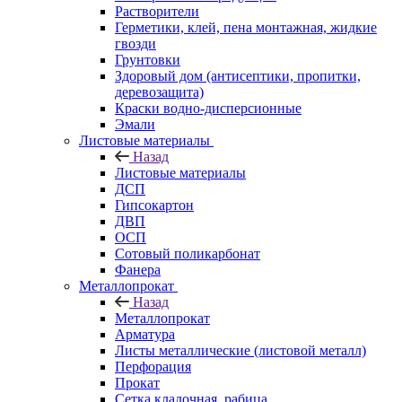
Растворители
Герметики, клей, пена монтажная, жидкие
гвозди
Грунтовки
Здоровый дом (антисептики, пропитки,
деревозащита)
Краски водно-дисперсионные
Эмали
Листовые материалы
Назад
Листовые материалы
ДСП
Гипсокартон
ДВП
ОСП
Сотовый поликарбонат
Фанера
Металлопрокат
Назад
Металлопрокат
Арматура
Листы металлические (листовой металл)
Перфорация
Прокат
Сетка кладочная, рабица