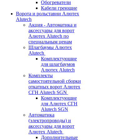
Обогреватели
Кабели греющие
Ворота и рольставни Алютех
Alutech
Акция - Автоматика и
аксессуары для ворот
Алютех Alutech по
специальным ценам
Шлагбаумы Алютех
Alutech
Комплектующие
для шлагбаумов
Алютех Alutech
Комплекты
самостоятельной сборки
откатных ворот Алютех
СГН Alutech SGN
Комплектующие
для Алютех СГН
Alutech SGN
Автоматика
(электропроводы) и
аксессуары для ворот
Алютех Alutech
Дополнительные