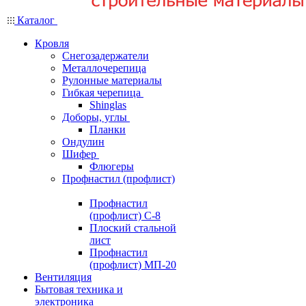
Каталог
Кровля
Снегозадержатели
Металлочерепица
Рулонные материалы
Гибкая черепица
Shinglas
Доборы, углы
Планки
Ондулин
Шифер
Флюгеры
Профнастил (профлист)
Профнастил
(профлист) С-8
Плоский стальной
лист
Профнастил
(профлист) МП-20
Вентиляция
Бытовая техника и
электроника