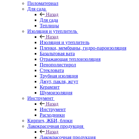
Пиломатериал
Для сада
Назад
Для сада
Теплицы
Изоляция и утеплитель
Назад
Изоляция и утеплитель
Пленки, мембраны, гидро-пароизоляция
Базальтовая вата
Отражающая теплоизоляция
Пенополистирол
Стекловата
Трубная изоляция
Джут, пакля, жгут
Керамзит
Шумоизоляция
Инструмент
Назад
Инструмент
Расходники
Кирпич, ЖБИ, блоки
Лакокрасочная продукция
Назад
Лакокрасочная продукция