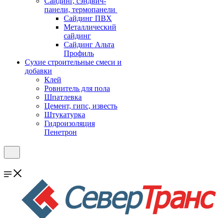
Cайдинг, сэндвич-
панели, термопанели
Сайдинг ПВХ
Металлический
сайдинг
Сайдинг Альта
Профиль
Сухие строительные смеси и
добавки
Клей
Ровнитель для пола
Шпатлевка
Цемент, гипс, известь
Штукатурка
Гидроизоляция
Пенетрон