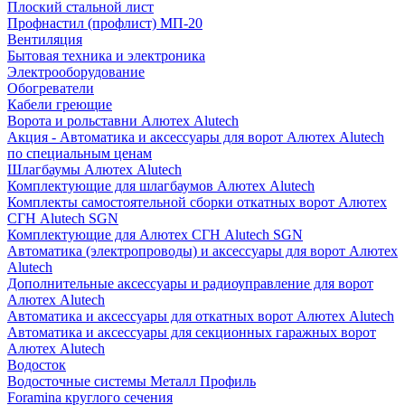
Плоский стальной лист
Профнастил (профлист) МП-20
Вентиляция
Бытовая техника и электроника
Электрооборудование
Обогреватели
Кабели греющие
Ворота и рольставни Алютех Alutech
Акция - Автоматика и аксессуары для ворот Алютех Alutech
по специальным ценам
Шлагбаумы Алютех Alutech
Комплектующие для шлагбаумов Алютех Alutech
Комплекты самостоятельной сборки откатных ворот Алютех
СГН Alutech SGN
Комплектующие для Алютех СГН Alutech SGN
Автоматика (электропроводы) и аксессуары для ворот Алютех
Alutech
Дополнительные аксессуары и радиоуправление для ворот
Алютех Alutech
Автоматика и аксессуары для откатных ворот Алютех Alutech
Автоматика и аксессуары для секционных гаражных ворот
Алютех Alutech
Водосток
Водосточные системы Металл Профиль
Foramina круглого сечения