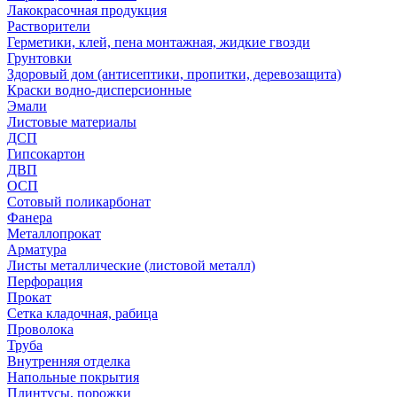
Лакокрасочная продукция
Растворители
Герметики, клей, пена монтажная, жидкие гвозди
Грунтовки
Здоровый дом (антисептики, пропитки, деревозащита)
Краски водно-дисперсионные
Эмали
Листовые материалы
ДСП
Гипсокартон
ДВП
ОСП
Сотовый поликарбонат
Фанера
Металлопрокат
Арматура
Листы металлические (листовой металл)
Перфорация
Прокат
Сетка кладочная, рабица
Проволока
Труба
Внутренняя отделка
Напольные покрытия
Плинтусы, порожки