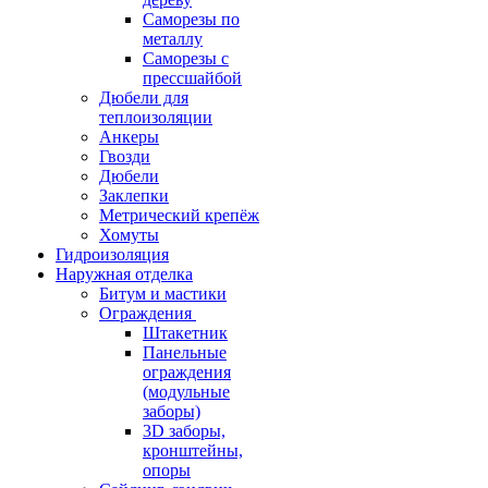
Саморезы по
металлу
Саморезы с
прессшайбой
Дюбели для
теплоизоляции
Анкеры
Гвозди
Дюбели
Заклепки
Метрический крепёж
Хомуты
Гидроизоляция
Наружная отделка
Битум и мастики
Ограждения
Штакетник
Панельные
ограждения
(модульные
заборы)
3D заборы,
кронштейны,
опоры