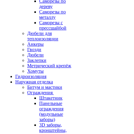
Саморезы по
дереву
Саморезы по
металлу
Саморезы с
прессшайбой
Дюбели для
теплоизоляции
Анкеры
Гвозди
Дюбели
Заклепки
Метрический крепёж
Хомуты
Гидроизоляция
Наружная отделка
Битум и мастики
Ограждения
Штакетник
Панельные
ограждения
(модульные
заборы)
3D заборы,
кронштейны,