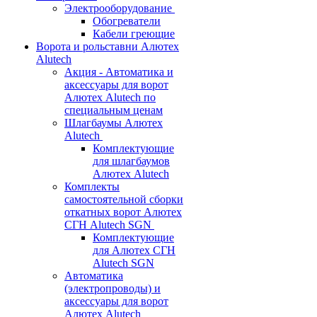
Электрооборудование
Обогреватели
Кабели греющие
Ворота и рольставни Алютех
Alutech
Акция - Автоматика и
аксессуары для ворот
Алютех Alutech по
специальным ценам
Шлагбаумы Алютех
Alutech
Комплектующие
для шлагбаумов
Алютех Alutech
Комплекты
самостоятельной сборки
откатных ворот Алютех
СГН Alutech SGN
Комплектующие
для Алютех СГН
Alutech SGN
Автоматика
(электропроводы) и
аксессуары для ворот
Алютех Alutech