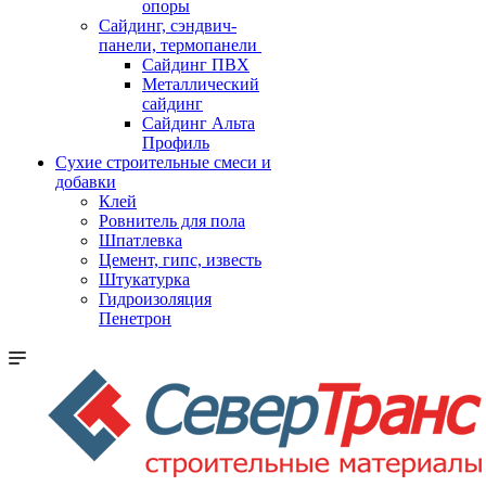
опоры
Cайдинг, сэндвич-
панели, термопанели
Сайдинг ПВХ
Металлический
сайдинг
Сайдинг Альта
Профиль
Сухие строительные смеси и
добавки
Клей
Ровнитель для пола
Шпатлевка
Цемент, гипс, известь
Штукатурка
Гидроизоляция
Пенетрон