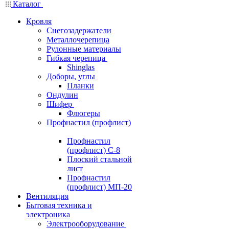
Каталог
Кровля
Снегозадержатели
Металлочерепица
Рулонные материалы
Гибкая черепица
Shinglas
Доборы, углы
Планки
Ондулин
Шифер
Флюгеры
Профнастил (профлист)
Профнастил
(профлист) С-8
Плоский стальной
лист
Профнастил
(профлист) МП-20
Вентиляция
Бытовая техника и
электроника
Электрооборудование