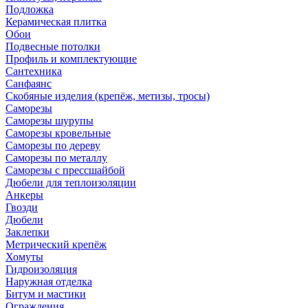
Подложка
Керамическая плитка
Обои
Подвесные потолки
Профиль и комплектующие
Сантехника
Санфаянс
Скобяные изделия (крепёж, метизы, тросы)
Саморезы
Саморезы шурупы
Саморезы кровельные
Саморезы по дереву
Саморезы по металлу
Саморезы с прессшайбой
Дюбели для теплоизоляции
Анкеры
Гвозди
Дюбели
Заклепки
Метрический крепёж
Хомуты
Гидроизоляция
Наружная отделка
Битум и мастики
Ограждения