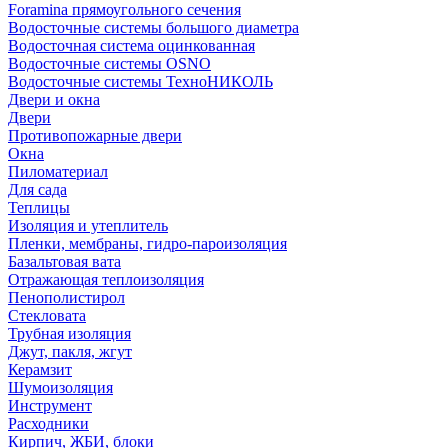
Foramina прямоугольного сечения
Водосточные системы большого диаметра
Водосточная система оцинкованная
Водосточные системы OSNO
Водосточные системы ТехноНИКОЛЬ
Двери и окна
Двери
Противопожарные двери
Окна
Пиломатериал
Для сада
Теплицы
Изоляция и утеплитель
Пленки, мембраны, гидро-пароизоляция
Базальтовая вата
Отражающая теплоизоляция
Пенополистирол
Стекловата
Трубная изоляция
Джут, пакля, жгут
Керамзит
Шумоизоляция
Инструмент
Расходники
Кирпич, ЖБИ, блоки