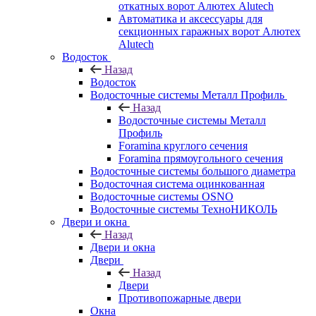
откатных ворот Алютех Alutech
Автоматика и аксессуары для
секционных гаражных ворот Алютех
Alutech
Водосток
Назад
Водосток
Водосточные системы Металл Профиль
Назад
Водосточные системы Металл
Профиль
Foramina круглого сечения
Foramina прямоугольного сечения
Водосточные системы большого диаметра
Водосточная система оцинкованная
Водосточные системы OSNO
Водосточные системы ТехноНИКОЛЬ
Двери и окна
Назад
Двери и окна
Двери
Назад
Двери
Противопожарные двери
Окна