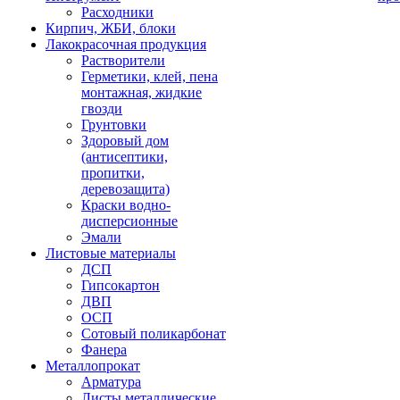
Расходники
Кирпич, ЖБИ, блоки
Лакокрасочная продукция
Растворители
Герметики, клей, пена
монтажная, жидкие
гвозди
Грунтовки
Здоровый дом
(антисептики,
пропитки,
деревозащита)
Краски водно-
дисперсионные
Эмали
Листовые материалы
ДСП
Гипсокартон
ДВП
ОСП
Сотовый поликарбонат
Фанера
Металлопрокат
Арматура
Листы металлические