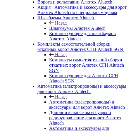
Ворота и рольставни Алютех Alutech
Акция - Автоматика и аксессуары для ворот
Алютех Alutech по специальным ценам
Шлагбаумы Алютех Alutech
Назад
Шлагбаумы Алютех Alutech
Комплектующие для шлагбаумов
Алютех Alutech
Комплекты самостоятельной сборки
откатных ворот Алютех СГН Alutech SGN
Назад
Комплекты самостоятельной сборки
откатных ворот Алютех СГН Alutech
SGN
Комплектующие для Алютех СГН
Alutech SGN
Автоматика (электропроводы) и аксессуары
для ворот Алютех Alutech
Назад
Автоматика (электропроводы) и
аксессуары для ворот Алютех Alutech
Дополнительные аксессуары и
радиоуправление для ворот Алютех
Alutech
Автоматика и аксессуары для