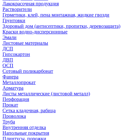
Лакокрасочная продукция
Растворители
Герметики, клей, пена монтажная, жидкие гвозди
Грунтовки
Здоровый дом (антисептики, пропитки, деревозащита)
Краски водно-дисперсионные
Эмали
Листовые материалы
ДСП
Гипсокартон
ДВП
ОСП
Сотовый поликарбонат
Фанера
Металлопрокат
Арматура
Листы металлические (листовой металл)
Перфорация
Прокат
Сетка кладочная, рабица
Проволока
Труба
Внутренняя отделка
Напольные покрытия
Плинтусы, порожки