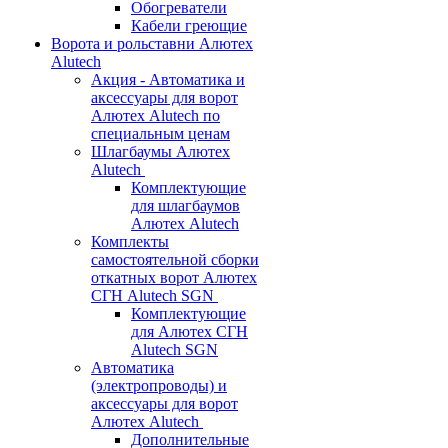
Обогреватели
Кабели греющие
Ворота и рольставни Алютех
Alutech
Акция - Автоматика и
аксессуары для ворот
Алютех Alutech по
специальным ценам
Шлагбаумы Алютех
Alutech
Комплектующие
для шлагбаумов
Алютех Alutech
Комплекты
самостоятельной сборки
откатных ворот Алютех
СГН Alutech SGN
Комплектующие
для Алютех СГН
Alutech SGN
Автоматика
(электропроводы) и
аксессуары для ворот
Алютех Alutech
Дополнительные