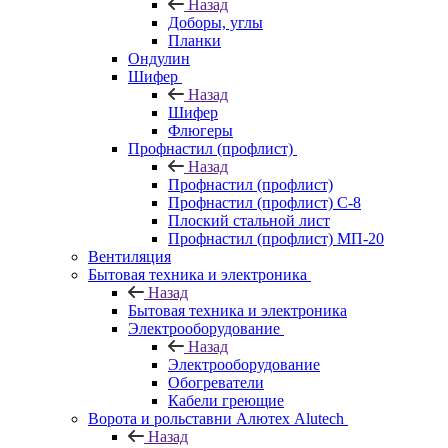
Назад
Доборы, углы
Планки
Ондулин
Шифер
Назад
Шифер
Флюгеры
Профнастил (профлист)
Назад
Профнастил (профлист)
Профнастил (профлист) С-8
Плоский стальной лист
Профнастил (профлист) МП-20
Вентиляция
Бытовая техника и электроника
Назад
Бытовая техника и электроника
Электрооборудование
Назад
Электрооборудование
Обогреватели
Кабели греющие
Ворота и рольставни Алютех Alutech
Назад