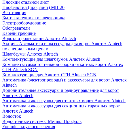
Плоский стальной лист
Профнастил (профлист) МП-20
Вентиляция
Бытовая техника и электроника
Электрооборудование
Обогреватели
Кабели греющие
Ворота и рольставни Алютех Alutech
Акция - Автоматика и аксессуары для ворот Алютех Alutech
по специальным ценам
Шлагбаумы Алютех Alutech
Комплектующие для шлагбаумов Алютех Alutech
Комплекты самостоятельной сборки откатных ворот Алютех
СГН Alutech SGN
Комплектующие для Алютех СГН Alutech SGN
Автоматика (электропроводы) и аксессуары для ворот Алютех
Alutech
Дополнительные аксессуары и радиоуправление для ворот
Алютех Alutech
Автоматика и аксессуары для откатных ворот Алютех Alutech
Автоматика и аксессуары для секционных гаражных ворот
Алютех Alutech
Водосток
Водосточные системы Металл Профиль
Foramina круглого сечения