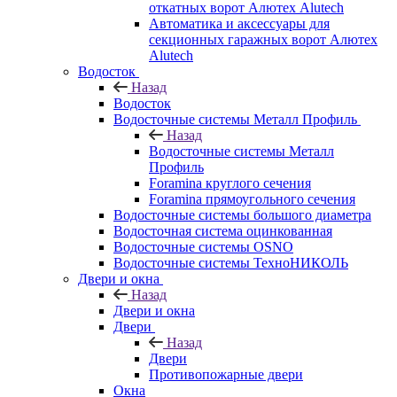
откатных ворот Алютех Alutech
Автоматика и аксессуары для
секционных гаражных ворот Алютех
Alutech
Водосток
Назад
Водосток
Водосточные системы Металл Профиль
Назад
Водосточные системы Металл
Профиль
Foramina круглого сечения
Foramina прямоугольного сечения
Водосточные системы большого диаметра
Водосточная система оцинкованная
Водосточные системы OSNO
Водосточные системы ТехноНИКОЛЬ
Двери и окна
Назад
Двери и окна
Двери
Назад
Двери
Противопожарные двери
Окна