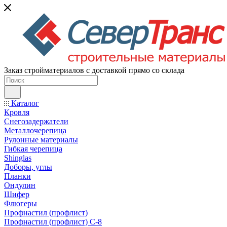
Заказ стройматериалов с доставкой прямо со склада
Каталог
Кровля
Снегозадержатели
Металлочерепица
Рулонные материалы
Гибкая черепица
Shinglas
Доборы, углы
Планки
Ондулин
Шифер
Флюгеры
Профнастил (профлист)
Профнастил (профлист) С-8