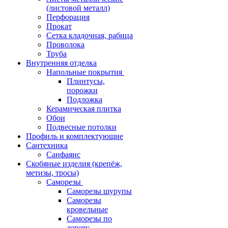
(листовой металл)
Перфорация
Прокат
Сетка кладочная, рабица
Проволока
Труба
Внутренняя отделка
Напольные покрытия
Плинтусы,
порожки
Подложка
Керамическая плитка
Обои
Подвесные потолки
Профиль и комплектующие
Сантехника
Санфаянс
Скобяные изделия (крепёж,
метизы, тросы)
Саморезы
Саморезы шурупы
Саморезы
кровельные
Саморезы по
дереву