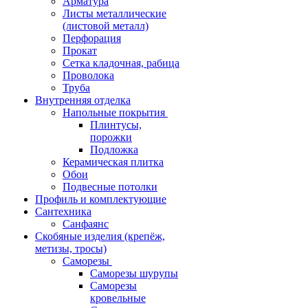
Арматура
Листы металлические
(листовой металл)
Перфорация
Прокат
Сетка кладочная, рабица
Проволока
Труба
Внутренняя отделка
Напольные покрытия
Плинтусы,
порожки
Подложка
Керамическая плитка
Обои
Подвесные потолки
Профиль и комплектующие
Сантехника
Санфаянс
Скобяные изделия (крепёж,
метизы, тросы)
Саморезы
Саморезы шурупы
Саморезы
кровельные