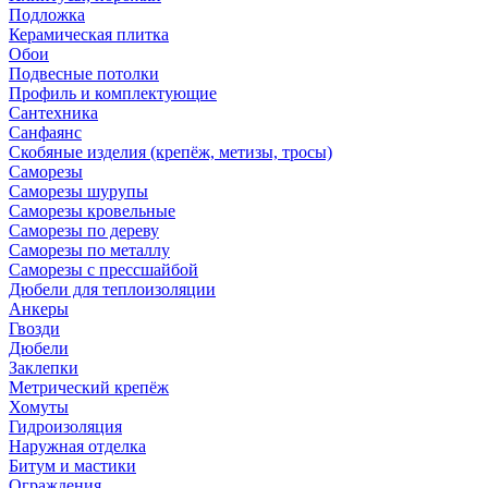
Подложка
Керамическая плитка
Обои
Подвесные потолки
Профиль и комплектующие
Сантехника
Санфаянс
Скобяные изделия (крепёж, метизы, тросы)
Саморезы
Саморезы шурупы
Саморезы кровельные
Саморезы по дереву
Саморезы по металлу
Саморезы с прессшайбой
Дюбели для теплоизоляции
Анкеры
Гвозди
Дюбели
Заклепки
Метрический крепёж
Хомуты
Гидроизоляция
Наружная отделка
Битум и мастики
Ограждения