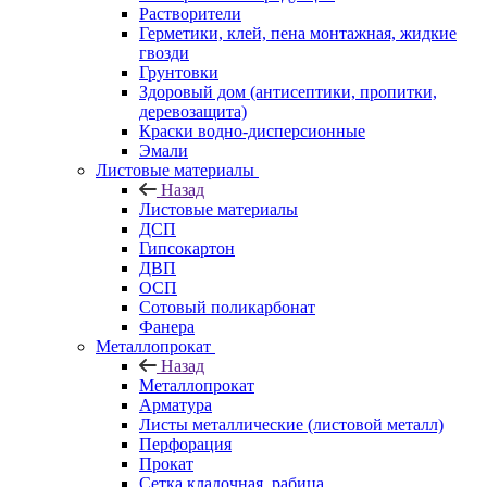
Растворители
Герметики, клей, пена монтажная, жидкие
гвозди
Грунтовки
Здоровый дом (антисептики, пропитки,
деревозащита)
Краски водно-дисперсионные
Эмали
Листовые материалы
Назад
Листовые материалы
ДСП
Гипсокартон
ДВП
ОСП
Сотовый поликарбонат
Фанера
Металлопрокат
Назад
Металлопрокат
Арматура
Листы металлические (листовой металл)
Перфорация
Прокат
Сетка кладочная, рабица