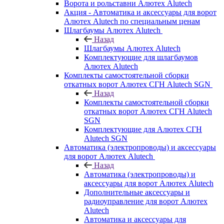
Ворота и рольставни Алютех Alutech
Акция - Автоматика и аксессуары для ворот
Алютех Alutech по специальным ценам
Шлагбаумы Алютех Alutech
Назад
Шлагбаумы Алютех Alutech
Комплектующие для шлагбаумов
Алютех Alutech
Комплекты самостоятельной сборки
откатных ворот Алютех СГН Alutech SGN
Назад
Комплекты самостоятельной сборки
откатных ворот Алютех СГН Alutech
SGN
Комплектующие для Алютех СГН
Alutech SGN
Автоматика (электропроводы) и аксессуары
для ворот Алютех Alutech
Назад
Автоматика (электропроводы) и
аксессуары для ворот Алютех Alutech
Дополнительные аксессуары и
радиоуправление для ворот Алютех
Alutech
Автоматика и аксессуары для