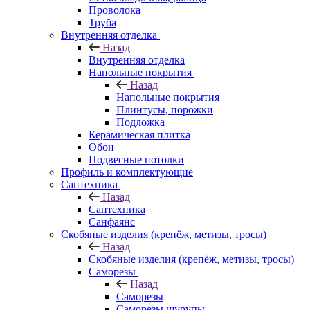
Проволока
Труба
Внутренняя отделка
Назад
Внутренняя отделка
Напольные покрытия
Назад
Напольные покрытия
Плинтусы, порожки
Подложка
Керамическая плитка
Обои
Подвесные потолки
Профиль и комплектующие
Сантехника
Назад
Сантехника
Санфаянс
Скобяные изделия (крепёж, метизы, тросы)
Назад
Скобяные изделия (крепёж, метизы, тросы)
Саморезы
Назад
Саморезы
Саморезы шурупы