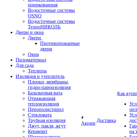
оцинкованная
Водосточные системы
OSNO
Водосточные системы
ТехноНИКОЛЬ
Двери и окна
Двери
Противопожарные
двери
Окна
Пиломатериал
Для сада
Теплицы
Изоляция и утеплитель
Пленки, мембраны,
гидро-пароизоляция
Базальтовая вата
Как купи
Отражающая
теплоизоляция
Усл
Пенополистирол
опл
Стекловата
Усл
Трубная изоляция
Доставка
дос
Акции
Джут, пакля, жгут
Гар
Керамзит
на 
Шумоизоляция
Бон