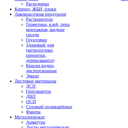
Расходники
Кирпич, ЖБИ, блоки
Лакокрасочная продукция
Растворители
Герметики, клей, пена
монтажная, жидкие
гвозди
Грунтовки
Здоровый дом
(антисептики,
пропитки,
деревозащита)
Краски водно-
дисперсионные
Эмали
Листовые материалы
ДСП
Гипсокартон
ДВП
ОСП
Сотовый поликарбонат
Фанера
Металлопрокат
Арматура
Листы металлические