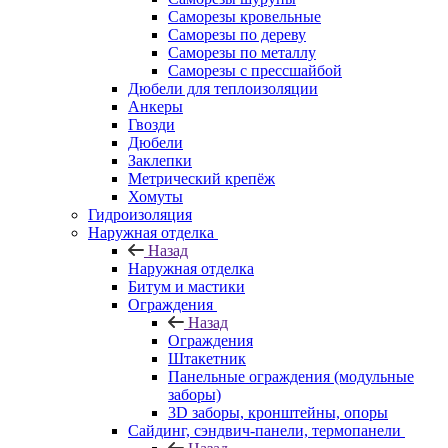
Саморезы кровельные
Саморезы по дереву
Саморезы по металлу
Саморезы с прессшайбой
Дюбели для теплоизоляции
Анкеры
Гвозди
Дюбели
Заклепки
Метрический крепёж
Хомуты
Гидроизоляция
Наружная отделка
Назад
Наружная отделка
Битум и мастики
Ограждения
Назад
Ограждения
Штакетник
Панельные ограждения (модульные
заборы)
3D заборы, кронштейны, опоры
Cайдинг, сэндвич-панели, термопанели