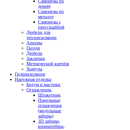
Саморезы по
дереву
Саморезы по
металлу
Саморезы с
прессшайбой
Дюбели для
теплоизоляции
Анкеры
Гвозди
Дюбели
Заклепки
Метрический крепёж
Хомуты
Гидроизоляция
Наружная отделка
Битум и мастики
Ограждения
Штакетник
Панельные
ограждения
(модульные
заборы)
3D заборы,
кронштейны,