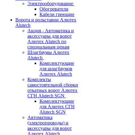
Электрооборудование
Обогреватели
Кабели греющие
Ворота и рольставни Алютех
Alutech
Акция - Автоматика и
аксессуары для ворот
Алютех Alutech по
специальным ценам
Шлагбаумы Алютех
Alutech
Комплектующие
для шлагбаумов
Алютех Alutech
Комплекты
самостоятельной сборки
откатных ворот Алютех
СГН Alutech SGN
Комплектующие
для Алютех СГН
Alutech SGN
Автоматика
(электропроводы) и
аксессуары для ворот
Алютех Alutech