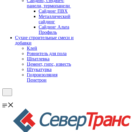
Cайдинг, сэндвич-
панели, термопанели
Сайдинг ПВХ
Металлический
сайдинг
Сайдинг Альта
Профиль
Сухие строительные смеси и
добавки
Клей
Ровнитель для пола
Шпатлевка
Цемент, гипс, известь
Штукатурка
Гидроизоляция
Пенетрон