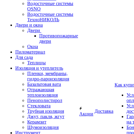
Водосточные системы
OSNO
Водосточные системы
ТехноНИКОЛЬ
Двери и окна
Двери
Противопожарные
двери
Окна
Пиломатериал
Для сада
Теплицы
Изоляция и утеплитель
Пленки, мембраны,
гидро-пароизоляция
Базальтовая вата
Как купи
Отражающая
теплоизоляция
Усл
Пенополистирол
опл
Стекловата
Усл
Трубная изоляция
Доставка
дос
Акции
Джут, пакля, жгут
Гар
Керамзит
на 
Шумоизоляция
Бон
Инструмент
про