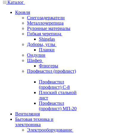
Каталог
Кровля
Снегозадержатели
Металлочерепица
Рулонные материалы
Гибкая черепица
Shinglas
Доборы, углы
Планки
Ондулин
Шифер
Флюгеры
Профнастил (профлист)
Профнастил
(профлист) С-8
Плоский стальной
лист
Профнастил
(профлист) МП-20
Вентиляция
Бытовая техника и
электроника
Электрооборудование