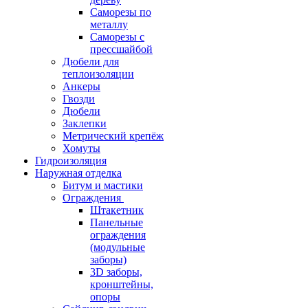
Саморезы по
металлу
Саморезы с
прессшайбой
Дюбели для
теплоизоляции
Анкеры
Гвозди
Дюбели
Заклепки
Метрический крепёж
Хомуты
Гидроизоляция
Наружная отделка
Битум и мастики
Ограждения
Штакетник
Панельные
ограждения
(модульные
заборы)
3D заборы,
кронштейны,
опоры