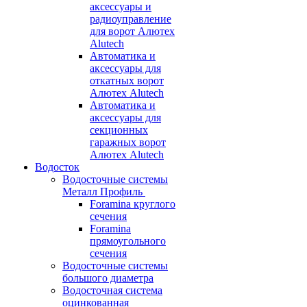
аксессуары и
радиоуправление
для ворот Алютех
Alutech
Автоматика и
аксессуары для
откатных ворот
Алютех Alutech
Автоматика и
аксессуары для
секционных
гаражных ворот
Алютех Alutech
Водосток
Водосточные системы
Металл Профиль
Foramina круглого
сечения
Foramina
прямоугольного
сечения
Водосточные системы
большого диаметра
Водосточная система
оцинкованная