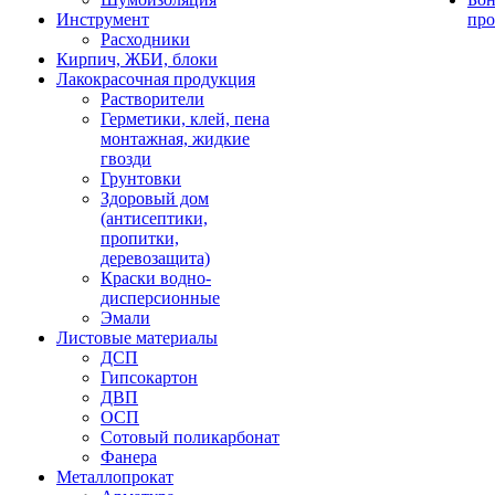
Инструмент
про
Расходники
Кирпич, ЖБИ, блоки
Лакокрасочная продукция
Растворители
Герметики, клей, пена
монтажная, жидкие
гвозди
Грунтовки
Здоровый дом
(антисептики,
пропитки,
деревозащита)
Краски водно-
дисперсионные
Эмали
Листовые материалы
ДСП
Гипсокартон
ДВП
ОСП
Сотовый поликарбонат
Фанера
Металлопрокат