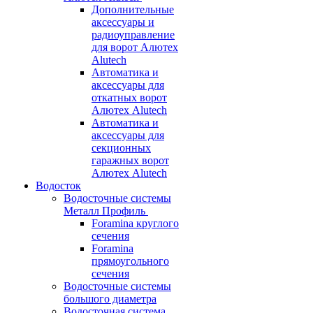
Дополнительные
аксессуары и
радиоуправление
для ворот Алютех
Alutech
Автоматика и
аксессуары для
откатных ворот
Алютех Alutech
Автоматика и
аксессуары для
секционных
гаражных ворот
Алютех Alutech
Водосток
Водосточные системы
Металл Профиль
Foramina круглого
сечения
Foramina
прямоугольного
сечения
Водосточные системы
большого диаметра
Водосточная система