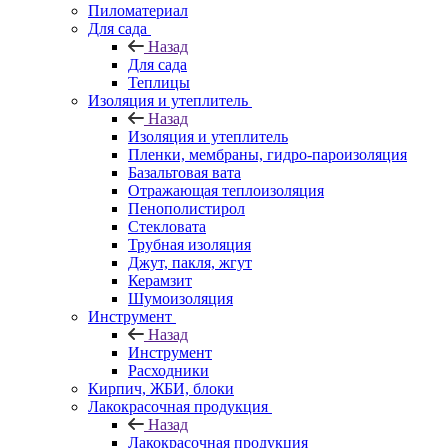
Пиломатериал
Для сада
Назад
Для сада
Теплицы
Изоляция и утеплитель
Назад
Изоляция и утеплитель
Пленки, мембраны, гидро-пароизоляция
Базальтовая вата
Отражающая теплоизоляция
Пенополистирол
Стекловата
Трубная изоляция
Джут, пакля, жгут
Керамзит
Шумоизоляция
Инструмент
Назад
Инструмент
Расходники
Кирпич, ЖБИ, блоки
Лакокрасочная продукция
Назад
Лакокрасочная продукция