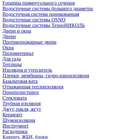
Foramina прямоугольного сечения
Водосточные системы большого диаметра
Водосточная система оцинкованная
Водосточные системы OSNO
Водосточные системы ТехноНИКОЛЬ
Двери и окна
Двери
Противопожарные двери
Окна
Пиломатериал
Для сада
Теплицы
Изоляция и утеплитель
Пленки, мембраны, гидро-пароизоляция
Базальтовая вата
Отражающая теплоизоляция
Пенополистирол
Стекловата
Трубная изоляция
Джут, пакля, жгут
Керамзит
Шумоизоляция
Инструмент
Расходники
Кирпич, ЖБИ, блоки