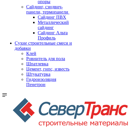
опоры
Cайдинг, сэндвич-
панели, термопанели
Сайдинг ПВХ
Металлический
сайдинг
Сайдинг Альта
Профиль
Сухие строительные смеси и
добавки
Клей
Ровнитель для пола
Шпатлевка
Цемент, гипс, известь
Штукатурка
Гидроизоляция
Пенетрон