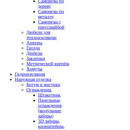
Саморезы по
дереву
Саморезы по
металлу
Саморезы с
прессшайбой
Дюбели для
теплоизоляции
Анкеры
Гвозди
Дюбели
Заклепки
Метрический крепёж
Хомуты
Гидроизоляция
Наружная отделка
Битум и мастики
Ограждения
Штакетник
Панельные
ограждения
(модульные
заборы)
3D заборы,
кронштейны,