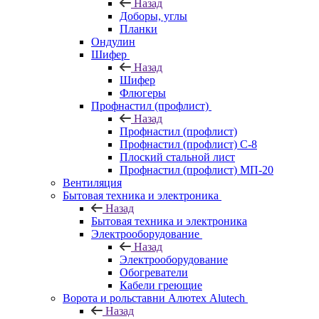
Назад
Доборы, углы
Планки
Ондулин
Шифер
Назад
Шифер
Флюгеры
Профнастил (профлист)
Назад
Профнастил (профлист)
Профнастил (профлист) С-8
Плоский стальной лист
Профнастил (профлист) МП-20
Вентиляция
Бытовая техника и электроника
Назад
Бытовая техника и электроника
Электрооборудование
Назад
Электрооборудование
Обогреватели
Кабели греющие
Ворота и рольставни Алютех Alutech
Назад