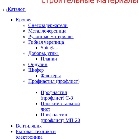
Каталог
Кровля
Снегозадержатели
Металлочерепица
Рулонные материалы
Гибкая черепица
Shinglas
Доборы, углы
Планки
Ондулин
Шифер
Флюгеры
Профнастил (профлист)
Профнастил
(профлист) С-8
Плоский стальной
лист
Профнастил
(профлист) МП-20
Вентиляция
Бытовая техника и
электроника