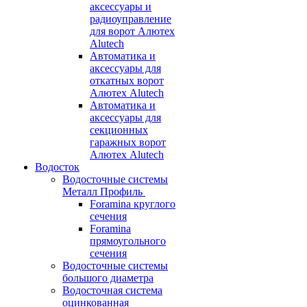
аксессуары и
радиоуправление
для ворот Алютех
Alutech
Автоматика и
аксессуары для
откатных ворот
Алютех Alutech
Автоматика и
аксессуары для
секционных
гаражных ворот
Алютех Alutech
Водосток
Водосточные системы
Металл Профиль
Foramina круглого
сечения
Foramina
прямоугольного
сечения
Водосточные системы
большого диаметра
Водосточная система
оцинкованная