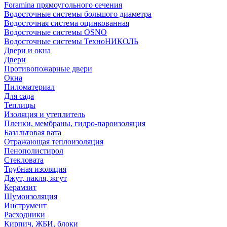
Foramina прямоугольного сечения
Водосточные системы большого диаметра
Водосточная система оцинкованная
Водосточные системы OSNO
Водосточные системы ТехноНИКОЛЬ
Двери и окна
Двери
Противопожарные двери
Окна
Пиломатериал
Для сада
Теплицы
Изоляция и утеплитель
Пленки, мембраны, гидро-пароизоляция
Базальтовая вата
Отражающая теплоизоляция
Пенополистирол
Стекловата
Трубная изоляция
Джут, пакля, жгут
Керамзит
Шумоизоляция
Инструмент
Расходники
Кирпич, ЖБИ, блоки