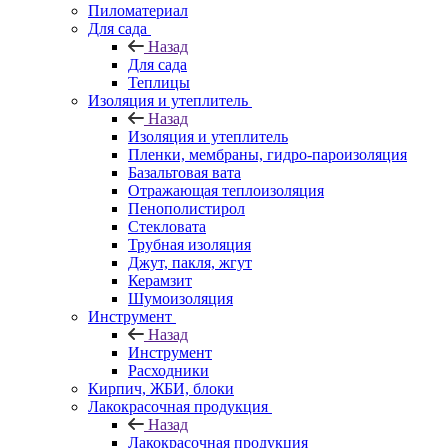
Пиломатериал
Для сада
Назад
Для сада
Теплицы
Изоляция и утеплитель
Назад
Изоляция и утеплитель
Пленки, мембраны, гидро-пароизоляция
Базальтовая вата
Отражающая теплоизоляция
Пенополистирол
Стекловата
Трубная изоляция
Джут, пакля, жгут
Керамзит
Шумоизоляция
Инструмент
Назад
Инструмент
Расходники
Кирпич, ЖБИ, блоки
Лакокрасочная продукция
Назад
Лакокрасочная продукция