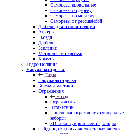
Саморезы кровельные
Саморезы по дереву
Саморезы по металлу
Саморезы с прессшайбой
Дюбели для теплоизоляции
Анкеры
Гвозди
Дюбели
Заклепки
Метрический крепёж
Хомуты
Гидроизоляция
Наружная отделка
Назад
Наружная отделка
Битум и мастики
Ограждения
Назад
Ограждения
Штакетник
Панельные ограждения (модульные
заборы)
3D заборы, кронштейны, опоры
Cайдинг, сэндвич-панели, термопанели