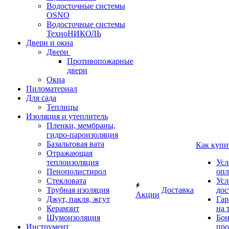
Водосточные системы
OSNO
Водосточные системы
ТехноНИКОЛЬ
Двери и окна
Двери
Противопожарные
двери
Окна
Пиломатериал
Для сада
Теплицы
Изоляция и утеплитель
Пленки, мембраны,
гидро-пароизоляция
Базальтовая вата
Как купи
Отражающая
теплоизоляция
Усл
Пенополистирол
опл
Стекловата
Усл
Трубная изоляция
Доставка
дос
Акции
Джут, пакля, жгут
Гар
Керамзит
на 
Шумоизоляция
Бон
Инструмент
про