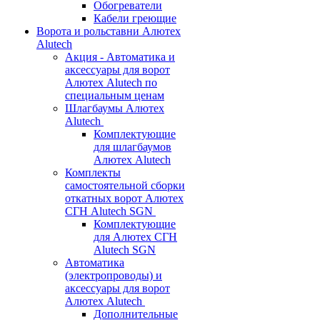
Обогреватели
Кабели греющие
Ворота и рольставни Алютех
Alutech
Акция - Автоматика и
аксессуары для ворот
Алютех Alutech по
специальным ценам
Шлагбаумы Алютех
Alutech
Комплектующие
для шлагбаумов
Алютех Alutech
Комплекты
самостоятельной сборки
откатных ворот Алютех
СГН Alutech SGN
Комплектующие
для Алютех СГН
Alutech SGN
Автоматика
(электропроводы) и
аксессуары для ворот
Алютех Alutech
Дополнительные