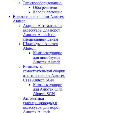
Электрооборудование
Обогреватели
Кабели греющие
Ворота и рольставни Алютех
Alutech
Акция - Автоматика и
аксессуары для ворот
Алютех Alutech по
специальным ценам
Шлагбаумы Алютех
Alutech
Комплектующие
для шлагбаумов
Алютех Alutech
Комплекты
самостоятельной сборки
откатных ворот Алютех
СГН Alutech SGN
Комплектующие
для Алютех СГН
Alutech SGN
Автоматика
(электропроводы) и
аксессуары для ворот
Алютех Alutech