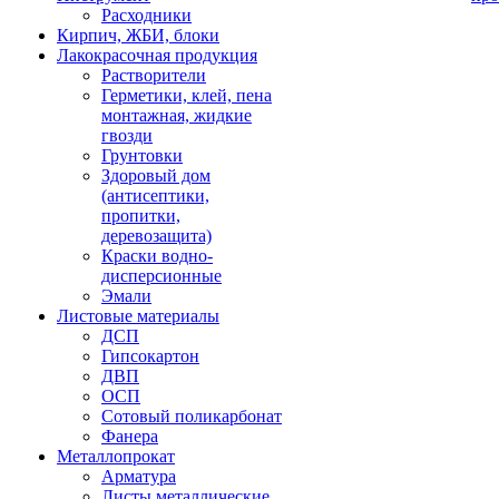
Расходники
Кирпич, ЖБИ, блоки
Лакокрасочная продукция
Растворители
Герметики, клей, пена
монтажная, жидкие
гвозди
Грунтовки
Здоровый дом
(антисептики,
пропитки,
деревозащита)
Краски водно-
дисперсионные
Эмали
Листовые материалы
ДСП
Гипсокартон
ДВП
ОСП
Сотовый поликарбонат
Фанера
Металлопрокат
Арматура
Листы металлические