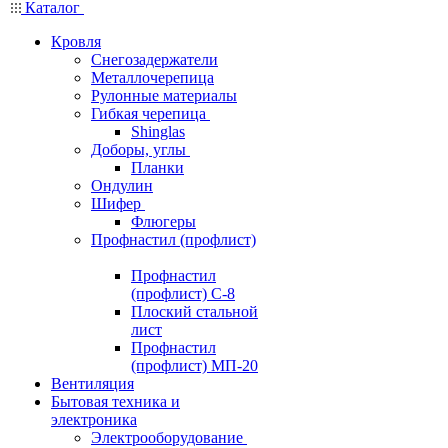
Каталог
Кровля
Снегозадержатели
Металлочерепица
Рулонные материалы
Гибкая черепица
Shinglas
Доборы, углы
Планки
Ондулин
Шифер
Флюгеры
Профнастил (профлист)
Профнастил
(профлист) С-8
Плоский стальной
лист
Профнастил
(профлист) МП-20
Вентиляция
Бытовая техника и
электроника
Электрооборудование