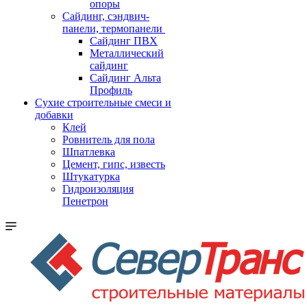
опоры
Cайдинг, сэндвич-
панели, термопанели
Сайдинг ПВХ
Металлический
сайдинг
Сайдинг Альта
Профиль
Сухие строительные смеси и
добавки
Клей
Ровнитель для пола
Шпатлевка
Цемент, гипс, известь
Штукатурка
Гидроизоляция
Пенетрон