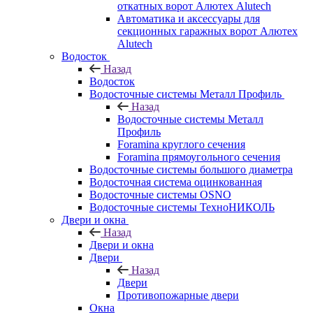
откатных ворот Алютех Alutech
Автоматика и аксессуары для
секционных гаражных ворот Алютех
Alutech
Водосток
Назад
Водосток
Водосточные системы Металл Профиль
Назад
Водосточные системы Металл
Профиль
Foramina круглого сечения
Foramina прямоугольного сечения
Водосточные системы большого диаметра
Водосточная система оцинкованная
Водосточные системы OSNO
Водосточные системы ТехноНИКОЛЬ
Двери и окна
Назад
Двери и окна
Двери
Назад
Двери
Противопожарные двери
Окна