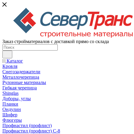
Заказ стройматериалов с доставкой прямо со склада
Каталог
Кровля
Снегозадержатели
Металлочерепица
Рулонные материалы
Гибкая черепица
Shinglas
Доборы, углы
Планки
Ондулин
Шифер
Флюгеры
Профнастил (профлист)
Профнастил (профлист) С-8