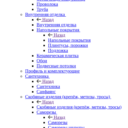
Проволока
Труба
Внутренняя отделка
Назад
Внутренняя отделка
Напольные покрытия
Назад
Напольные покрытия
Плинтусы, порожки
Подложка
Керамическая плитка
Обои
Подвесные потолки
Профиль и комплектующие
Сантехника
Назад
Сантехника
Санфаянс
Скобяные изделия (крепёж, метизы, тросы)
Назад
Скобяные изделия (крепёж, метизы, тросы)
Саморезы
Назад
Саморезы
Саморезы шурупы