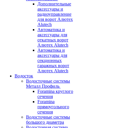
Дополнительные
аксессуары и
радиоуправление
для ворот Алютех
Alutech
Автоматика и
аксессуары для
откатных ворот
Алютех Alutech
Автоматика и
аксессуары для
секционных
гаражных ворот
Алютех Alutech
Водосток
Водосточные системы
Металл Профиль
Foramina круглого
сечения
Foramina
прямоугольного
сечения
Водосточные системы
большого диаметра
Водосточная система