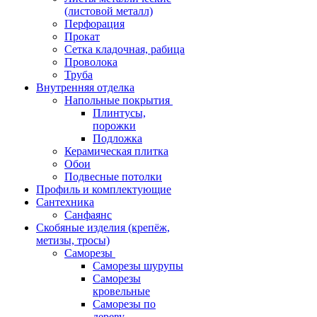
(листовой металл)
Перфорация
Прокат
Сетка кладочная, рабица
Проволока
Труба
Внутренняя отделка
Напольные покрытия
Плинтусы,
порожки
Подложка
Керамическая плитка
Обои
Подвесные потолки
Профиль и комплектующие
Сантехника
Санфаянс
Скобяные изделия (крепёж,
метизы, тросы)
Саморезы
Саморезы шурупы
Саморезы
кровельные
Саморезы по
дереву