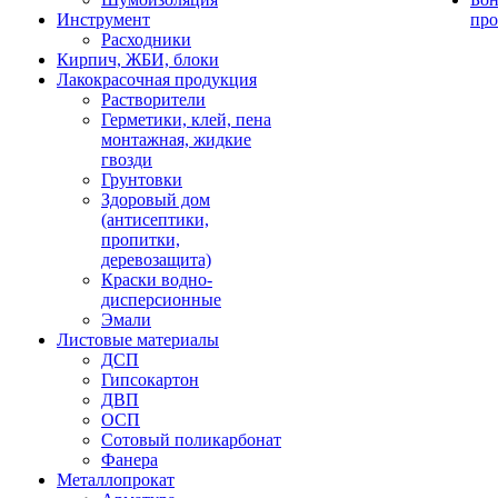
Инструмент
про
Расходники
Кирпич, ЖБИ, блоки
Лакокрасочная продукция
Растворители
Герметики, клей, пена
монтажная, жидкие
гвозди
Грунтовки
Здоровый дом
(антисептики,
пропитки,
деревозащита)
Краски водно-
дисперсионные
Эмали
Листовые материалы
ДСП
Гипсокартон
ДВП
ОСП
Сотовый поликарбонат
Фанера
Металлопрокат