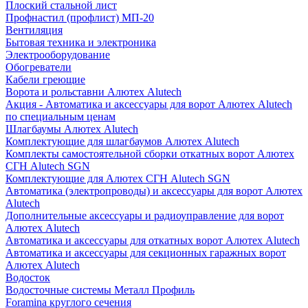
Плоский стальной лист
Профнастил (профлист) МП-20
Вентиляция
Бытовая техника и электроника
Электрооборудование
Обогреватели
Кабели греющие
Ворота и рольставни Алютех Alutech
Акция - Автоматика и аксессуары для ворот Алютех Alutech
по специальным ценам
Шлагбаумы Алютех Alutech
Комплектующие для шлагбаумов Алютех Alutech
Комплекты самостоятельной сборки откатных ворот Алютех
СГН Alutech SGN
Комплектующие для Алютех СГН Alutech SGN
Автоматика (электропроводы) и аксессуары для ворот Алютех
Alutech
Дополнительные аксессуары и радиоуправление для ворот
Алютех Alutech
Автоматика и аксессуары для откатных ворот Алютех Alutech
Автоматика и аксессуары для секционных гаражных ворот
Алютех Alutech
Водосток
Водосточные системы Металл Профиль
Foramina круглого сечения