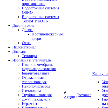
оцинкованная
Водосточные системы
OSNO
Водосточные системы
ТехноНИКОЛЬ
Двери и окна
Двери
Противопожарные
двери
Окна
Пиломатериал
Для сада
Теплицы
Изоляция и утеплитель
Пленки, мембраны,
гидро-пароизоляция
Базальтовая вата
Как купи
Отражающая
теплоизоляция
Усл
Пенополистирол
опл
Стекловата
Усл
Трубная изоляция
Доставка
дос
Акции
Джут, пакля, жгут
Гар
Керамзит
на 
Шумоизоляция
Бон