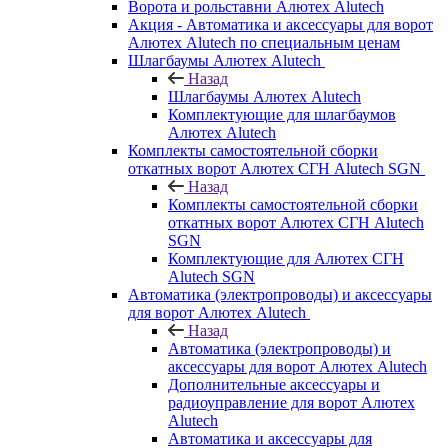
Ворота и рольставни Алютех Alutech
Акция - Автоматика и аксессуары для ворот
Алютех Alutech по специальным ценам
Шлагбаумы Алютех Alutech
Назад
Шлагбаумы Алютех Alutech
Комплектующие для шлагбаумов
Алютех Alutech
Комплекты самостоятельной сборки
откатных ворот Алютех СГН Alutech SGN
Назад
Комплекты самостоятельной сборки
откатных ворот Алютех СГН Alutech
SGN
Комплектующие для Алютех СГН
Alutech SGN
Автоматика (электропроводы) и аксессуары
для ворот Алютех Alutech
Назад
Автоматика (электропроводы) и
аксессуары для ворот Алютех Alutech
Дополнительные аксессуары и
радиоуправление для ворот Алютех
Alutech
Автоматика и аксессуары для