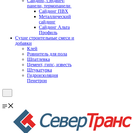
Cайдинг, сэндвич-
панели, термопанели
Сайдинг ПВХ
Металлический
сайдинг
Сайдинг Альта
Профиль
Сухие строительные смеси и
добавки
Клей
Ровнитель для пола
Шпатлевка
Цемент, гипс, известь
Штукатурка
Гидроизоляция
Пенетрон