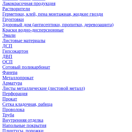
Лакокрасочная продукция
Растворители
Герметики, клей, пена монтажная, жидкие гвозди
Грунтовки
Здоровый дом (антисептики, пропитки, деревозащита)
Краски водно-дисперсионные
Эмали
Листовые материалы
ДСП
Гипсокартон
ДВП
ОСП
Сотовый поликарбонат
Фанера
Металлопрокат
Арматура
Листы металлические (листовой металл)
Перфорация
Прокат
Сетка кладочная, рабица
Проволока
Труба
Внутренняя отделка
Напольные покрытия
Плинтусы, порожки