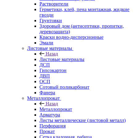
Растворители
Герметики, клей, пена монтажная, жидкие
гвозди
Грунтовки
Здоровый дом (антисептики, пропитки,
деревозащита)
Краски водно-дисперсионные
Эмали
Листовые материалы
Назад
Листовые материалы
ДСП
Гипсокартон
ДВП
ОСП
Сотовый поликарбонат
Фанера
Металлопрокат
Назад
Металлопрокат
Арматура
Листы металлические (листовой металл)
Перфорация
Прокат
Сетка кладочная, рабица