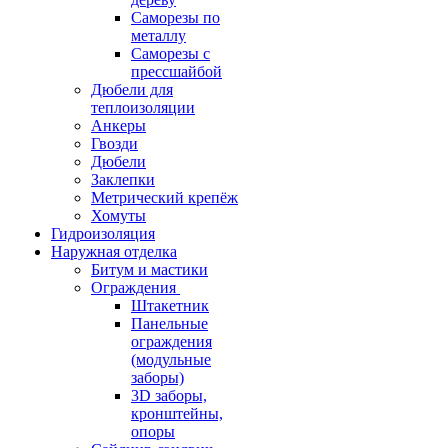
Саморезы по
металлу
Саморезы с
прессшайбой
Дюбели для
теплоизоляции
Анкеры
Гвозди
Дюбели
Заклепки
Метрический крепёж
Хомуты
Гидроизоляция
Наружная отделка
Битум и мастики
Ограждения
Штакетник
Панельные
ограждения
(модульные
заборы)
3D заборы,
кронштейны,
опоры