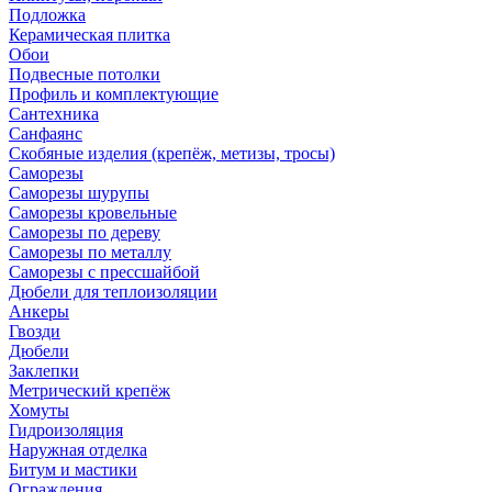
Подложка
Керамическая плитка
Обои
Подвесные потолки
Профиль и комплектующие
Сантехника
Санфаянс
Скобяные изделия (крепёж, метизы, тросы)
Саморезы
Саморезы шурупы
Саморезы кровельные
Саморезы по дереву
Саморезы по металлу
Саморезы с прессшайбой
Дюбели для теплоизоляции
Анкеры
Гвозди
Дюбели
Заклепки
Метрический крепёж
Хомуты
Гидроизоляция
Наружная отделка
Битум и мастики
Ограждения