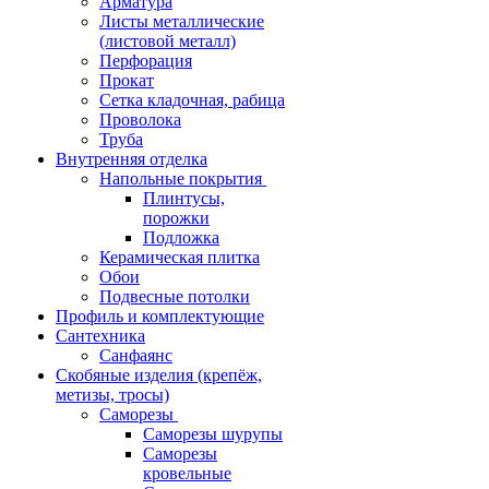
Арматура
Листы металлические
(листовой металл)
Перфорация
Прокат
Сетка кладочная, рабица
Проволока
Труба
Внутренняя отделка
Напольные покрытия
Плинтусы,
порожки
Подложка
Керамическая плитка
Обои
Подвесные потолки
Профиль и комплектующие
Сантехника
Санфаянс
Скобяные изделия (крепёж,
метизы, тросы)
Саморезы
Саморезы шурупы
Саморезы
кровельные