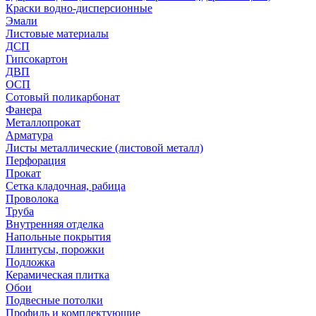
Краски водно-дисперсионные
Эмали
Листовые материалы
ДСП
Гипсокартон
ДВП
ОСП
Сотовый поликарбонат
Фанера
Металлопрокат
Арматура
Листы металлические (листовой металл)
Перфорация
Прокат
Сетка кладочная, рабица
Проволока
Труба
Внутренняя отделка
Напольные покрытия
Плинтусы, порожки
Подложка
Керамическая плитка
Обои
Подвесные потолки
Профиль и комплектующие