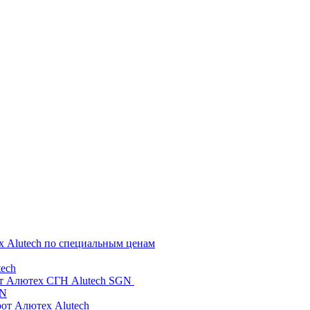
х Alutech по специальным ценам
ech
от Алютех СГН Alutech SGN
GN
рот Алютех Alutech