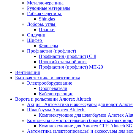
Металлочерепица
Рулонные материалы
Гибкая черепица
Shinglas
Доборы, углы
Планки
Ондулин
Шифер
Флюгеры
Профнастил (профлист)
Профнастил (профлист) С-8
Плоский стальной лист
Профнастил (профлист) МП-20
Вентиляция
Бытовая техника и электроника
Электрооборудование
Обогреватели
Кабели греющие
Ворота и рольставни Алютех Alutech
Акция - Автоматика и аксессуары для ворот Алюте
Шлагбаумы Алютех Alutech
Комплектующие для шлагбаумов Алютех Alut
Комплекты самостоятельной сборки откатных вор
Комплектующие для Алютех СГН Alutech S
Автоматика (электропроводы) и аксессуары для во