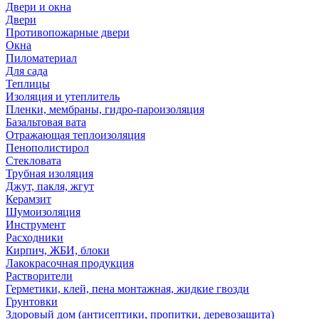
Двери и окна
Двери
Противопожарные двери
Окна
Пиломатериал
Для сада
Теплицы
Изоляция и утеплитель
Пленки, мембраны, гидро-пароизоляция
Базальтовая вата
Отражающая теплоизоляция
Пенополистирол
Стекловата
Трубная изоляция
Джут, пакля, жгут
Керамзит
Шумоизоляция
Инструмент
Расходники
Кирпич, ЖБИ, блоки
Лакокрасочная продукция
Растворители
Герметики, клей, пена монтажная, жидкие гвозди
Грунтовки
Здоровый дом (антисептики, пропитки, деревозащита)