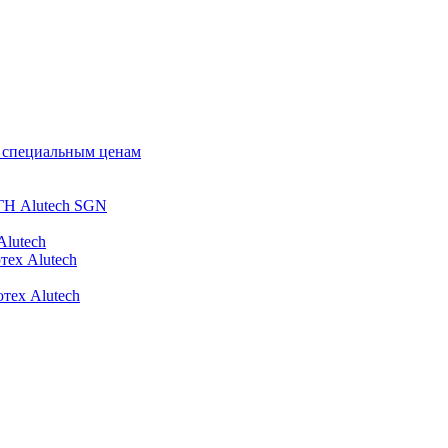
о специальным ценам
ГН Alutech SGN
Alutech
тех Alutech
тех Alutech