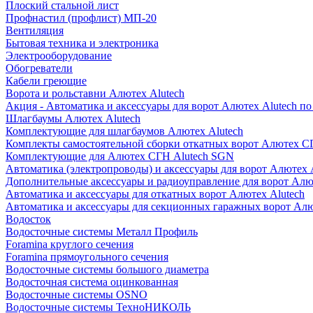
Плоский стальной лист
Профнастил (профлист) МП-20
Вентиляция
Бытовая техника и электроника
Электрооборудование
Обогреватели
Кабели греющие
Ворота и рольставни Алютех Alutech
Акция - Автоматика и аксессуары для ворот Алютех Alutech п
Шлагбаумы Алютех Alutech
Комплектующие для шлагбаумов Алютех Alutech
Комплекты самостоятельной сборки откатных ворот Алютех С
Комплектующие для Алютех СГН Alutech SGN
Автоматика (электропроводы) и аксессуары для ворот Алютех 
Дополнительные аксессуары и радиоуправление для ворот Алю
Автоматика и аксессуары для откатных ворот Алютех Alutech
Автоматика и аксессуары для секционных гаражных ворот Алю
Водосток
Водосточные системы Металл Профиль
Foramina круглого сечения
Foramina прямоугольного сечения
Водосточные системы большого диаметра
Водосточная система оцинкованная
Водосточные системы OSNO
Водосточные системы ТехноНИКОЛЬ