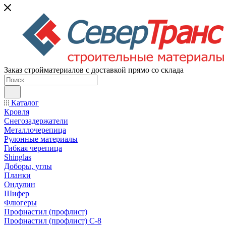
Заказ стройматериалов с доставкой прямо со склада
Каталог
Кровля
Снегозадержатели
Металлочерепица
Рулонные материалы
Гибкая черепица
Shinglas
Доборы, углы
Планки
Ондулин
Шифер
Флюгеры
Профнастил (профлист)
Профнастил (профлист) С-8