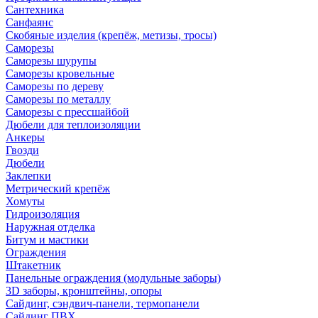
Сантехника
Санфаянс
Скобяные изделия (крепёж, метизы, тросы)
Саморезы
Саморезы шурупы
Саморезы кровельные
Саморезы по дереву
Саморезы по металлу
Саморезы с прессшайбой
Дюбели для теплоизоляции
Анкеры
Гвозди
Дюбели
Заклепки
Метрический крепёж
Хомуты
Гидроизоляция
Наружная отделка
Битум и мастики
Ограждения
Штакетник
Панельные ограждения (модульные заборы)
3D заборы, кронштейны, опоры
Cайдинг, сэндвич-панели, термопанели
Сайдинг ПВХ