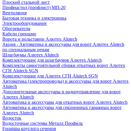
Плоский стальной лист
Профнастил (профлист) МП-20
Вентиляция
Бытовая техника и электроника
Электрооборудование
Обогреватели
Кабели греющие
Ворота и рольставни Алютех Alutech
Акция - Автоматика и аксессуары для ворот Алютех Alutech
по специальным ценам
Шлагбаумы Алютех Alutech
Комплектующие для шлагбаумов Алютех Alutech
Комплекты самостоятельной сборки откатных ворот Алютех
СГН Alutech SGN
Комплектующие для Алютех СГН Alutech SGN
Автоматика (электропроводы) и аксессуары для ворот Алютех
Alutech
Дополнительные аксессуары и радиоуправление для ворот
Алютех Alutech
Автоматика и аксессуары для откатных ворот Алютех Alutech
Автоматика и аксессуары для секционных гаражных ворот
Алютех Alutech
Водосток
Водосточные системы Металл Профиль
Foramina круглого сечения