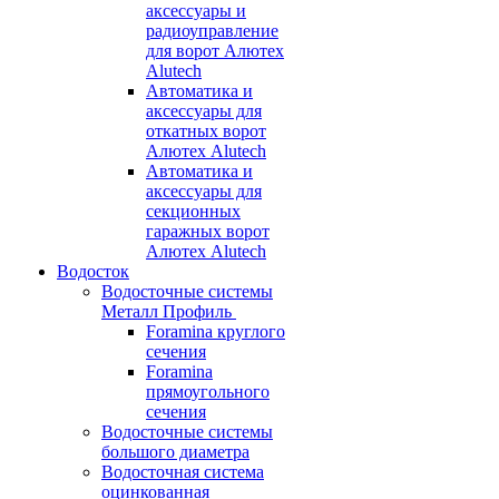
аксессуары и
радиоуправление
для ворот Алютех
Alutech
Автоматика и
аксессуары для
откатных ворот
Алютех Alutech
Автоматика и
аксессуары для
секционных
гаражных ворот
Алютех Alutech
Водосток
Водосточные системы
Металл Профиль
Foramina круглого
сечения
Foramina
прямоугольного
сечения
Водосточные системы
большого диаметра
Водосточная система
оцинкованная