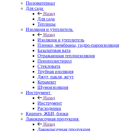
Пиломатериал
Для сада
Назад
Для сада
Теплицы
Изоляция и утеплитель
Назад
Изоляция и утеплитель
Пленки, мембраны, гидро-пароизоляция
Базальтовая вата
Отражающая теплоизоляция
Пенополистирол
Стекловата
Трубная изоляция
Джут, пакля, жгут
Керамзит
Шумоизоляция
Инструмент
Назад
Инструмент
Расходники
Кирпич, ЖБИ, блоки
Лакокрасочная продукция
Назад
Лакокрасочная продукция