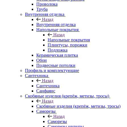
Проволока
Труба
Внутренняя отделка
Назад
Внутренняя отделка
Напольные покрытия
Назад
Напольные покрытия
Плинтусы, порожки
Подложка
Керамическая плитка
Обои
Подвесные потолки
Профиль и комплектующие
Сантехника
Назад
Сантехника
Санфаянс
Скобяные изделия (крепёж, метизы, тросы)
Назад
Скобяные изделия (крепёж, метизы, тросы)
Саморезы
Назад
Саморезы
Саморезы шурупы