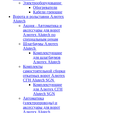
Электрооборудование
Обогреватели
Кабели греющие
Ворота и рольставни Алютех
Alutech
Акция - Автоматика и
аксессуары для ворот
Алютех Alutech по
специальным ценам
Шлагбаумы Алютех
Alutech
Комплектующие
для шлагбаумов
Алютех Alutech
Комплекты
самостоятельной сборки
откатных ворот Алютех
СГН Alutech SGN
Комплектующие
для Алютех СГН
Alutech SGN
Автоматика
(электропроводы) и
аксессуары для ворот
Алютех Alutech