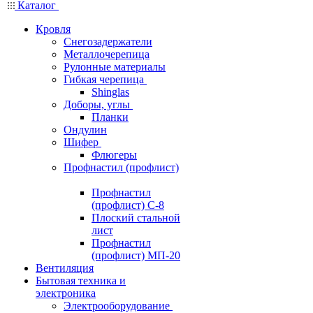
Каталог
Кровля
Снегозадержатели
Металлочерепица
Рулонные материалы
Гибкая черепица
Shinglas
Доборы, углы
Планки
Ондулин
Шифер
Флюгеры
Профнастил (профлист)
Профнастил
(профлист) С-8
Плоский стальной
лист
Профнастил
(профлист) МП-20
Вентиляция
Бытовая техника и
электроника
Электрооборудование