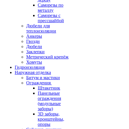
Саморезы по
металлу
Саморезы с
прессшайбой
Дюбели для
теплоизоляции
Анкеры
Гвозди
Дюбели
Заклепки
Метрический крепёж
Хомуты
Гидроизоляция
Наружная отделка
Битум и мастики
Ограждения
Штакетник
Панельные
ограждения
(модульные
заборы)
3D заборы,
кронштейны,
опоры