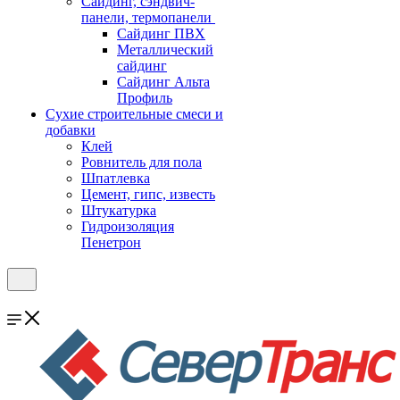
Cайдинг, сэндвич-
панели, термопанели
Сайдинг ПВХ
Металлический
сайдинг
Сайдинг Альта
Профиль
Сухие строительные смеси и
добавки
Клей
Ровнитель для пола
Шпатлевка
Цемент, гипс, известь
Штукатурка
Гидроизоляция
Пенетрон