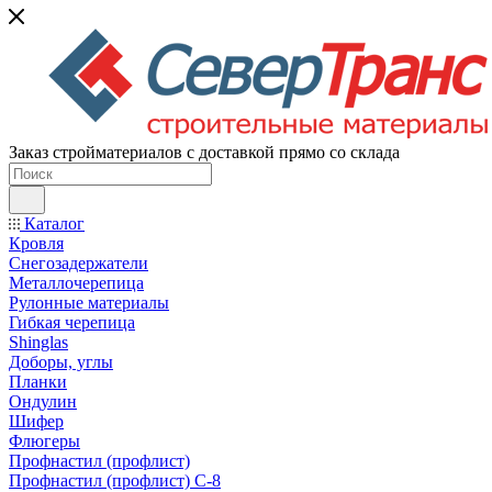
Заказ стройматериалов с доставкой прямо со склада
Каталог
Кровля
Снегозадержатели
Металлочерепица
Рулонные материалы
Гибкая черепица
Shinglas
Доборы, углы
Планки
Ондулин
Шифер
Флюгеры
Профнастил (профлист)
Профнастил (профлист) С-8