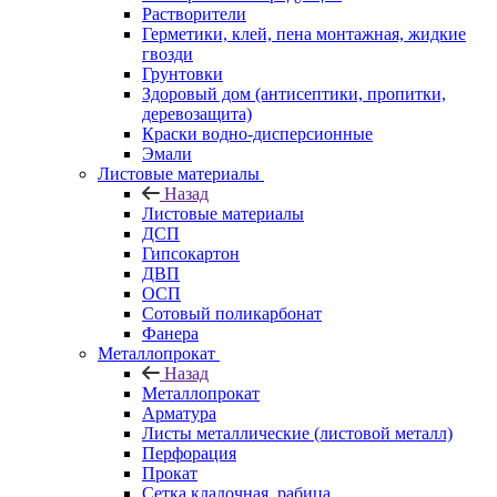
Растворители
Герметики, клей, пена монтажная, жидкие
гвозди
Грунтовки
Здоровый дом (антисептики, пропитки,
деревозащита)
Краски водно-дисперсионные
Эмали
Листовые материалы
Назад
Листовые материалы
ДСП
Гипсокартон
ДВП
ОСП
Сотовый поликарбонат
Фанера
Металлопрокат
Назад
Металлопрокат
Арматура
Листы металлические (листовой металл)
Перфорация
Прокат
Сетка кладочная, рабица