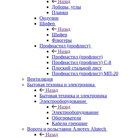
Назад
Доборы, углы
Планки
Ондулин
Шифер
Назад
Шифер
Флюгеры
Профнастил (профлист)
Назад
Профнастил (профлист)
Профнастил (профлист) С-8
Плоский стальной лист
Профнастил (профлист) МП-20
Вентиляция
Бытовая техника и электроника
Назад
Бытовая техника и электроника
Электрооборудование
Назад
Электрооборудование
Обогреватели
Кабели греющие
Ворота и рольставни Алютех Alutech
Назад