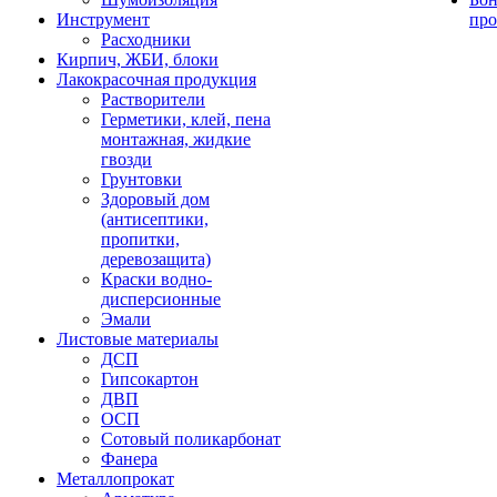
Инструмент
про
Расходники
Кирпич, ЖБИ, блоки
Лакокрасочная продукция
Растворители
Герметики, клей, пена
монтажная, жидкие
гвозди
Грунтовки
Здоровый дом
(антисептики,
пропитки,
деревозащита)
Краски водно-
дисперсионные
Эмали
Листовые материалы
ДСП
Гипсокартон
ДВП
ОСП
Сотовый поликарбонат
Фанера
Металлопрокат