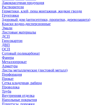
Лакокрасочная продукция
Растворители
Герметики, клей, пена монтажная, жидкие гвозди
Грунтовки
Здоровый дом (антисептики, пропитки, деревозащита)
Краски водно-дисперсионные
Эмали
Листовые материалы
ДСП
Гипсокартон
ДВП
ОСП
Сотовый поликарбонат
Фанера
Металлопрокат
Арматура
Листы металлические (листовой металл)
Перфорация
Прокат
Сетка кладочная, рабица
Проволока
Труба
Внутренняя отделка
Напольные покрытия
Плинтусы, порожки