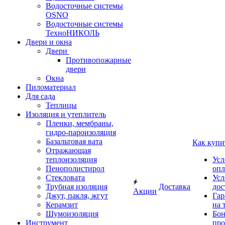
Водосточные системы
OSNO
Водосточные системы
ТехноНИКОЛЬ
Двери и окна
Двери
Противопожарные
двери
Окна
Пиломатериал
Для сада
Теплицы
Изоляция и утеплитель
Пленки, мембраны,
гидро-пароизоляция
Базальтовая вата
Как купи
Отражающая
теплоизоляция
Усл
Пенополистирол
опл
Стекловата
Усл
Трубная изоляция
Доставка
дос
Акции
Джут, пакля, жгут
Гар
Керамзит
на 
Шумоизоляция
Бон
Инструмент
про