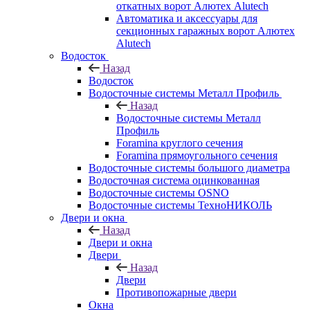
откатных ворот Алютех Alutech
Автоматика и аксессуары для
секционных гаражных ворот Алютех
Alutech
Водосток
Назад
Водосток
Водосточные системы Металл Профиль
Назад
Водосточные системы Металл
Профиль
Foramina круглого сечения
Foramina прямоугольного сечения
Водосточные системы большого диаметра
Водосточная система оцинкованная
Водосточные системы OSNO
Водосточные системы ТехноНИКОЛЬ
Двери и окна
Назад
Двери и окна
Двери
Назад
Двери
Противопожарные двери
Окна