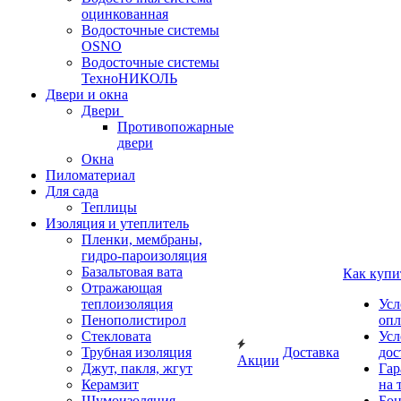
оцинкованная
Водосточные системы
OSNO
Водосточные системы
ТехноНИКОЛЬ
Двери и окна
Двери
Противопожарные
двери
Окна
Пиломатериал
Для сада
Теплицы
Изоляция и утеплитель
Пленки, мембраны,
гидро-пароизоляция
Базальтовая вата
Как купи
Отражающая
теплоизоляция
Усл
Пенополистирол
опл
Стекловата
Усл
Трубная изоляция
Доставка
дос
Акции
Джут, пакля, жгут
Гар
Керамзит
на 
Шумоизоляция
Бон