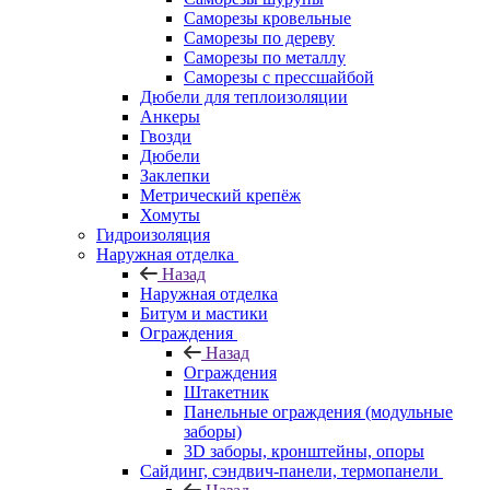
Саморезы кровельные
Саморезы по дереву
Саморезы по металлу
Саморезы с прессшайбой
Дюбели для теплоизоляции
Анкеры
Гвозди
Дюбели
Заклепки
Метрический крепёж
Хомуты
Гидроизоляция
Наружная отделка
Назад
Наружная отделка
Битум и мастики
Ограждения
Назад
Ограждения
Штакетник
Панельные ограждения (модульные
заборы)
3D заборы, кронштейны, опоры
Cайдинг, сэндвич-панели, термопанели