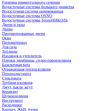
Foramina прямоугольного сечения
Водосточные системы большого диаметра
Водосточная система оцинкованная
Водосточные системы OSNO
Водосточные системы ТехноНИКОЛЬ
Двери и окна
Двери
Противопожарные двери
Окна
Пиломатериал
Для сада
Теплицы
Изоляция и утеплитель
Пленки, мембраны, гидро-пароизоляция
Базальтовая вата
Отражающая теплоизоляция
Пенополистирол
Стекловата
Трубная изоляция
Джут, пакля, жгут
Керамзит
Шумоизоляция
Инструмент
Расходники
Кирпич, ЖБИ, блоки