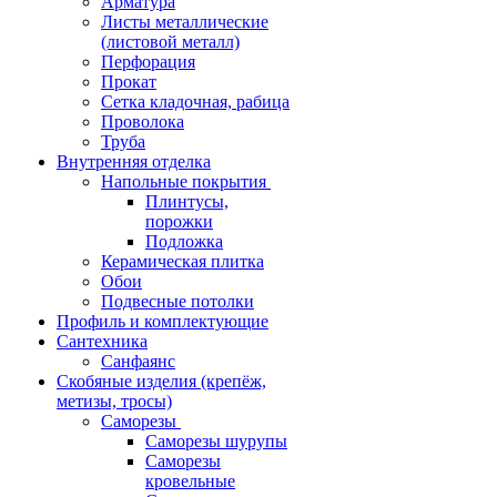
Арматура
Листы металлические
(листовой металл)
Перфорация
Прокат
Сетка кладочная, рабица
Проволока
Труба
Внутренняя отделка
Напольные покрытия
Плинтусы,
порожки
Подложка
Керамическая плитка
Обои
Подвесные потолки
Профиль и комплектующие
Сантехника
Санфаянс
Скобяные изделия (крепёж,
метизы, тросы)
Саморезы
Саморезы шурупы
Саморезы
кровельные