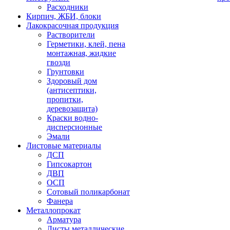
Расходники
Кирпич, ЖБИ, блоки
Лакокрасочная продукция
Растворители
Герметики, клей, пена
монтажная, жидкие
гвозди
Грунтовки
Здоровый дом
(антисептики,
пропитки,
деревозащита)
Краски водно-
дисперсионные
Эмали
Листовые материалы
ДСП
Гипсокартон
ДВП
ОСП
Сотовый поликарбонат
Фанера
Металлопрокат
Арматура
Листы металлические