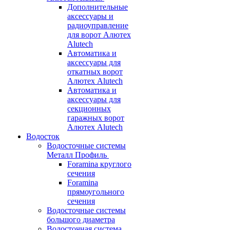
Дополнительные
аксессуары и
радиоуправление
для ворот Алютех
Alutech
Автоматика и
аксессуары для
откатных ворот
Алютех Alutech
Автоматика и
аксессуары для
секционных
гаражных ворот
Алютех Alutech
Водосток
Водосточные системы
Металл Профиль
Foramina круглого
сечения
Foramina
прямоугольного
сечения
Водосточные системы
большого диаметра
Водосточная система