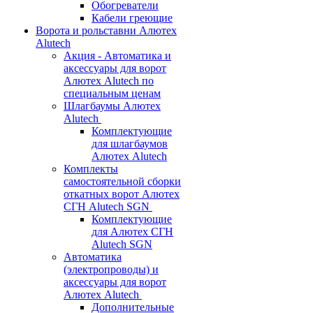
Обогреватели
Кабели греющие
Ворота и рольставни Алютех
Alutech
Акция - Автоматика и
аксессуары для ворот
Алютех Alutech по
специальным ценам
Шлагбаумы Алютех
Alutech
Комплектующие
для шлагбаумов
Алютех Alutech
Комплекты
самостоятельной сборки
откатных ворот Алютех
СГН Alutech SGN
Комплектующие
для Алютех СГН
Alutech SGN
Автоматика
(электропроводы) и
аксессуары для ворот
Алютех Alutech
Дополнительные