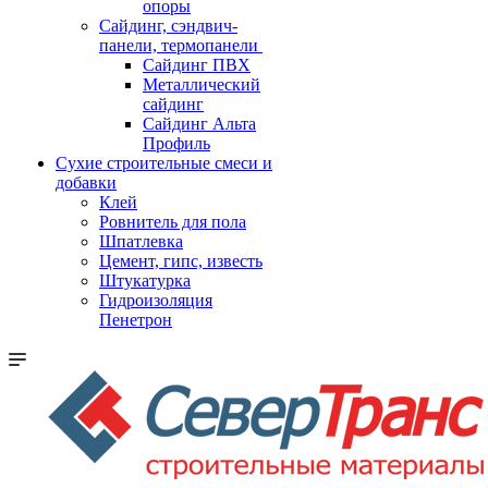
опоры
Cайдинг, сэндвич-
панели, термопанели
Сайдинг ПВХ
Металлический
сайдинг
Сайдинг Альта
Профиль
Сухие строительные смеси и
добавки
Клей
Ровнитель для пола
Шпатлевка
Цемент, гипс, известь
Штукатурка
Гидроизоляция
Пенетрон