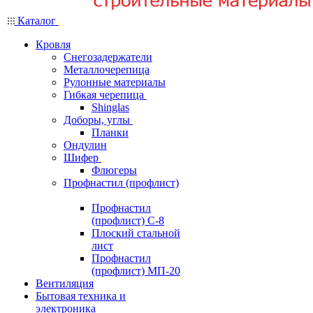
Каталог
Кровля
Снегозадержатели
Металлочерепица
Рулонные материалы
Гибкая черепица
Shinglas
Доборы, углы
Планки
Ондулин
Шифер
Флюгеры
Профнастил (профлист)
Профнастил
(профлист) С-8
Плоский стальной
лист
Профнастил
(профлист) МП-20
Вентиляция
Бытовая техника и
электроника