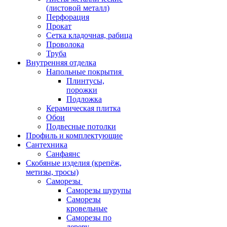
(листовой металл)
Перфорация
Прокат
Сетка кладочная, рабица
Проволока
Труба
Внутренняя отделка
Напольные покрытия
Плинтусы,
порожки
Подложка
Керамическая плитка
Обои
Подвесные потолки
Профиль и комплектующие
Сантехника
Санфаянс
Скобяные изделия (крепёж,
метизы, тросы)
Саморезы
Саморезы шурупы
Саморезы
кровельные
Саморезы по
дереву