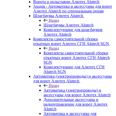
Ворота и рольставни Алютех Alutech
Акция - Автоматика и аксессуары для ворот
Алютех Alutech по специальным ценам
Шлагбаумы Алютех Alutech
Назад
Шлагбаумы Алютех Alutech
Комплектующие для шлагбаумов
Алютех Alutech
Комплекты самостоятельной сборки
откатных ворот Алютех СГН Alutech SGN
Назад
Комплекты самостоятельной сборки
откатных ворот Алютех СГН Alutech
SGN
Комплектующие для Алютех СГН
Alutech SGN
Автоматика (электропроводы) и аксессуары
для ворот Алютех Alutech
Назад
Автоматика (электропроводы) и
аксессуары для ворот Алютех Alutech
Дополнительные аксессуары и
радиоуправление для ворот Алютех
Alutech
Автоматика и аксессуары для