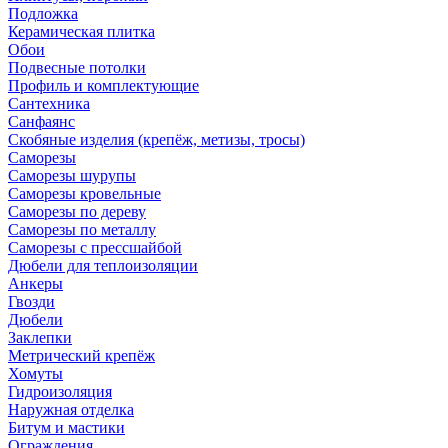
Подложка
Керамическая плитка
Обои
Подвесные потолки
Профиль и комплектующие
Сантехника
Санфаянс
Скобяные изделия (крепёж, метизы, тросы)
Саморезы
Саморезы шурупы
Саморезы кровельные
Саморезы по дереву
Саморезы по металлу
Саморезы с прессшайбой
Дюбели для теплоизоляции
Анкеры
Гвозди
Дюбели
Заклепки
Метрический крепёж
Хомуты
Гидроизоляция
Наружная отделка
Битум и мастики
Ограждения