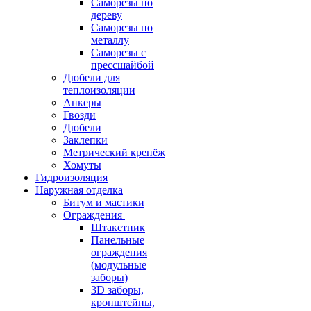
Саморезы по
дереву
Саморезы по
металлу
Саморезы с
прессшайбой
Дюбели для
теплоизоляции
Анкеры
Гвозди
Дюбели
Заклепки
Метрический крепёж
Хомуты
Гидроизоляция
Наружная отделка
Битум и мастики
Ограждения
Штакетник
Панельные
ограждения
(модульные
заборы)
3D заборы,
кронштейны,