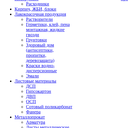
Расходники
Кирпич, ЖБИ, блоки
Лакокрасочная продукция
Растворители
Герметики, клей, пена
монтажная, жидкие
гвозди
Грунтовки
Здоровый дом
(антисептики,
пропитки,
деревозащита)
Краски водно-
дисперсионные
Эмали
Листовые материалы
ДСП
Гипсокартон
ДВП
ОСП
Сотовый поликарбонат
Фанера
Металлопрокат
Арматура
Листы металлические