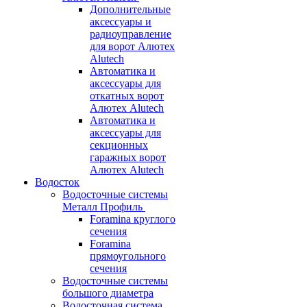
Дополнительные
аксессуары и
радиоуправление
для ворот Алютех
Alutech
Автоматика и
аксессуары для
откатных ворот
Алютех Alutech
Автоматика и
аксессуары для
секционных
гаражных ворот
Алютех Alutech
Водосток
Водосточные системы
Металл Профиль
Foramina круглого
сечения
Foramina
прямоугольного
сечения
Водосточные системы
большого диаметра
Водосточная система