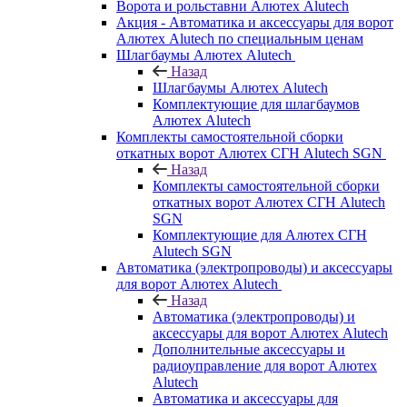
Ворота и рольставни Алютех Alutech
Акция - Автоматика и аксессуары для ворот
Алютех Alutech по специальным ценам
Шлагбаумы Алютех Alutech
Назад
Шлагбаумы Алютех Alutech
Комплектующие для шлагбаумов
Алютех Alutech
Комплекты самостоятельной сборки
откатных ворот Алютех СГН Alutech SGN
Назад
Комплекты самостоятельной сборки
откатных ворот Алютех СГН Alutech
SGN
Комплектующие для Алютех СГН
Alutech SGN
Автоматика (электропроводы) и аксессуары
для ворот Алютех Alutech
Назад
Автоматика (электропроводы) и
аксессуары для ворот Алютех Alutech
Дополнительные аксессуары и
радиоуправление для ворот Алютех
Alutech
Автоматика и аксессуары для