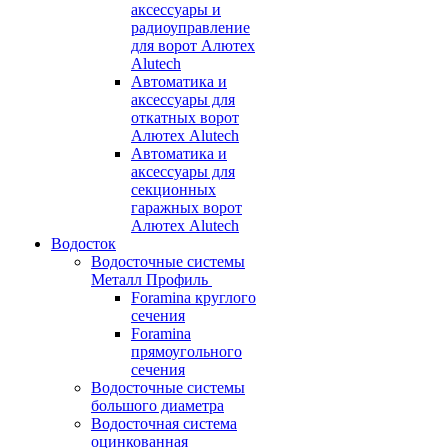
аксессуары и
радиоуправление
для ворот Алютех
Alutech
Автоматика и
аксессуары для
откатных ворот
Алютех Alutech
Автоматика и
аксессуары для
секционных
гаражных ворот
Алютех Alutech
Водосток
Водосточные системы
Металл Профиль
Foramina круглого
сечения
Foramina
прямоугольного
сечения
Водосточные системы
большого диаметра
Водосточная система
оцинкованная