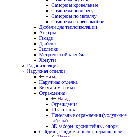
Саморезы кровельные
Саморезы по дереву
Саморезы по металлу
Саморезы с прессшайбой
Дюбели для теплоизоляции
Анкеры
Гвозди
Дюбели
Заклепки
Метрический крепёж
Хомуты
Гидроизоляция
Наружная отделка
Назад
Наружная отделка
Битум и мастики
Ограждения
Назад
Ограждения
Штакетник
Панельные ограждения (модульные
заборы)
3D заборы, кронштейны, опоры
Cайдинг, сэндвич-панели, термопанели