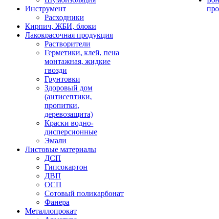
Инструмент
про
Расходники
Кирпич, ЖБИ, блоки
Лакокрасочная продукция
Растворители
Герметики, клей, пена
монтажная, жидкие
гвозди
Грунтовки
Здоровый дом
(антисептики,
пропитки,
деревозащита)
Краски водно-
дисперсионные
Эмали
Листовые материалы
ДСП
Гипсокартон
ДВП
ОСП
Сотовый поликарбонат
Фанера
Металлопрокат