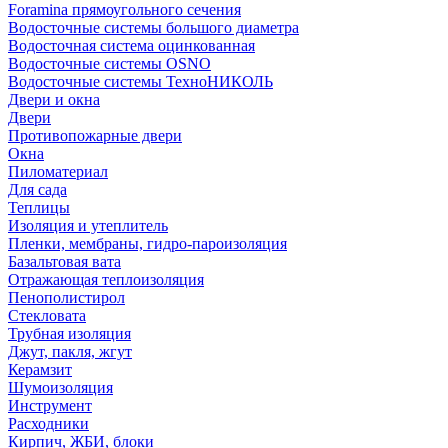
Foramina прямоугольного сечения
Водосточные системы большого диаметра
Водосточная система оцинкованная
Водосточные системы OSNO
Водосточные системы ТехноНИКОЛЬ
Двери и окна
Двери
Противопожарные двери
Окна
Пиломатериал
Для сада
Теплицы
Изоляция и утеплитель
Пленки, мембраны, гидро-пароизоляция
Базальтовая вата
Отражающая теплоизоляция
Пенополистирол
Стекловата
Трубная изоляция
Джут, пакля, жгут
Керамзит
Шумоизоляция
Инструмент
Расходники
Кирпич, ЖБИ, блоки