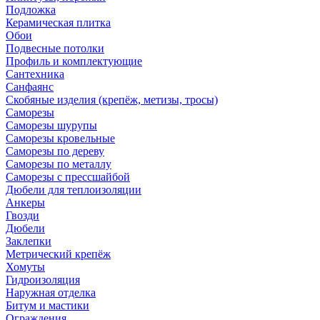
Подложка
Керамическая плитка
Обои
Подвесные потолки
Профиль и комплектующие
Сантехника
Санфаянс
Скобяные изделия (крепёж, метизы, тросы)
Саморезы
Саморезы шурупы
Саморезы кровельные
Саморезы по дереву
Саморезы по металлу
Саморезы с прессшайбой
Дюбели для теплоизоляции
Анкеры
Гвозди
Дюбели
Заклепки
Метрический крепёж
Хомуты
Гидроизоляция
Наружная отделка
Битум и мастики
Ограждения