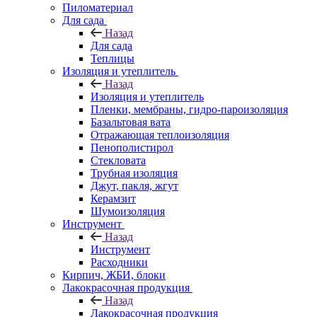
Пиломатериал
Для сада
Назад
Для сада
Теплицы
Изоляция и утеплитель
Назад
Изоляция и утеплитель
Пленки, мембраны, гидро-пароизоляция
Базальтовая вата
Отражающая теплоизоляция
Пенополистирол
Стекловата
Трубная изоляция
Джут, пакля, жгут
Керамзит
Шумоизоляция
Инструмент
Назад
Инструмент
Расходники
Кирпич, ЖБИ, блоки
Лакокрасочная продукция
Назад
Лакокрасочная продукция