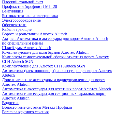
Плоский стальной лист
Профнастил (профлист) МП-20
Вентиляция
Бытовая техника и электроника
Электрооборудование
Обогреватели
Кабели греющие
Ворота и рольставни Алютех Alutech
Акция - Автоматика и аксессуары для ворот Алютех Alutech
по специальным ценам
Шлагбаумы Алютех Alutech
Комплектующие для шлагбаумов Алютех Alutech
Комплекты самостоятельной сборки откатных ворот Алютех
СГН Alutech SGN
Комплектующие для Алютех СГН Alutech SGN
Автоматика (электропроводы) и аксессуары для ворот Алютех
Alutech
Дополнительные аксессуары и радиоуправление для ворот
Алютех Alutech
Автоматика и аксессуары для откатных ворот Алютех Alutech
Автоматика и аксессуары для секционных гаражных ворот
Алютех Alutech
Водосток
Водосточные системы Металл Профиль
Foramina круглого сечения