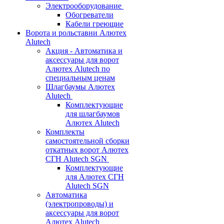
Электрооборудование
Обогреватели
Кабели греющие
Ворота и рольставни Алютех
Alutech
Акция - Автоматика и
аксессуары для ворот
Алютех Alutech по
специальным ценам
Шлагбаумы Алютех
Alutech
Комплектующие
для шлагбаумов
Алютех Alutech
Комплекты
самостоятельной сборки
откатных ворот Алютех
СГН Alutech SGN
Комплектующие
для Алютех СГН
Alutech SGN
Автоматика
(электропроводы) и
аксессуары для ворот
Алютех Alutech