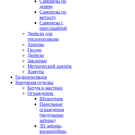
Саморезы по
дереву
Саморезы по
металлу
Саморезы с
прессшайбой
Дюбели для
теплоизоляции
Анкеры
Гвозди
Дюбели
Заклепки
Метрический крепёж
Хомуты
Гидроизоляция
Наружная отделка
Битум и мастики
Ограждения
Штакетник
Панельные
ограждения
(модульные
заборы)
3D заборы,
кронштейны,