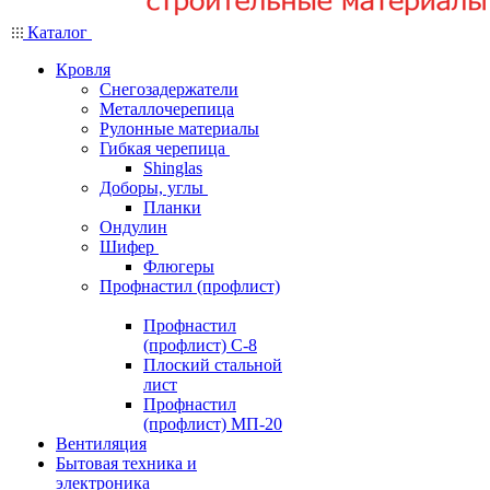
Каталог
Кровля
Снегозадержатели
Металлочерепица
Рулонные материалы
Гибкая черепица
Shinglas
Доборы, углы
Планки
Ондулин
Шифер
Флюгеры
Профнастил (профлист)
Профнастил
(профлист) С-8
Плоский стальной
лист
Профнастил
(профлист) МП-20
Вентиляция
Бытовая техника и
электроника