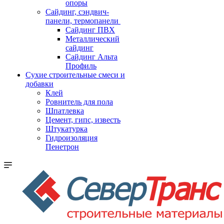
опоры
Cайдинг, сэндвич-
панели, термопанели
Сайдинг ПВХ
Металлический
сайдинг
Сайдинг Альта
Профиль
Сухие строительные смеси и
добавки
Клей
Ровнитель для пола
Шпатлевка
Цемент, гипс, известь
Штукатурка
Гидроизоляция
Пенетрон