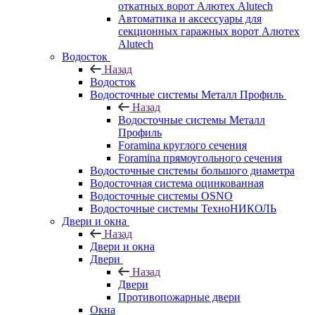
откатных ворот Алютех Alutech
Автоматика и аксессуары для
секционных гаражных ворот Алютех
Alutech
Водосток
Назад
Водосток
Водосточные системы Металл Профиль
Назад
Водосточные системы Металл
Профиль
Foramina круглого сечения
Foramina прямоугольного сечения
Водосточные системы большого диаметра
Водосточная система оцинкованная
Водосточные системы OSNO
Водосточные системы ТехноНИКОЛЬ
Двери и окна
Назад
Двери и окна
Двери
Назад
Двери
Противопожарные двери
Окна