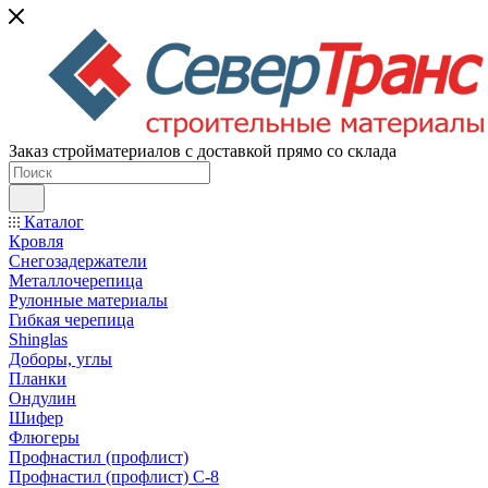
Заказ стройматериалов с доставкой прямо со склада
Каталог
Кровля
Снегозадержатели
Металлочерепица
Рулонные материалы
Гибкая черепица
Shinglas
Доборы, углы
Планки
Ондулин
Шифер
Флюгеры
Профнастил (профлист)
Профнастил (профлист) С-8