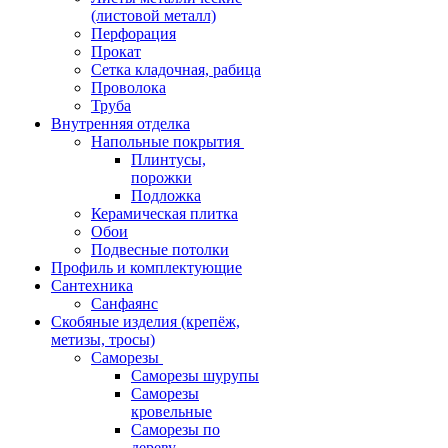
(листовой металл)
Перфорация
Прокат
Сетка кладочная, рабица
Проволока
Труба
Внутренняя отделка
Напольные покрытия
Плинтусы,
порожки
Подложка
Керамическая плитка
Обои
Подвесные потолки
Профиль и комплектующие
Сантехника
Санфаянс
Скобяные изделия (крепёж,
метизы, тросы)
Саморезы
Саморезы шурупы
Саморезы
кровельные
Саморезы по
дереву