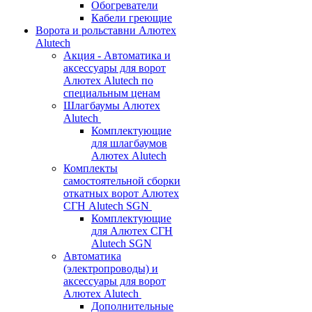
Обогреватели
Кабели греющие
Ворота и рольставни Алютех
Alutech
Акция - Автоматика и
аксессуары для ворот
Алютех Alutech по
специальным ценам
Шлагбаумы Алютех
Alutech
Комплектующие
для шлагбаумов
Алютех Alutech
Комплекты
самостоятельной сборки
откатных ворот Алютех
СГН Alutech SGN
Комплектующие
для Алютех СГН
Alutech SGN
Автоматика
(электропроводы) и
аксессуары для ворот
Алютех Alutech
Дополнительные