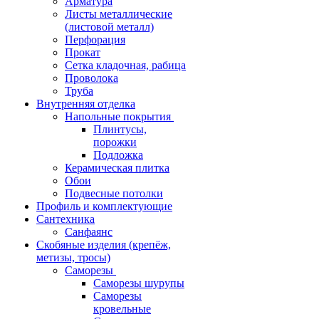
Арматура
Листы металлические
(листовой металл)
Перфорация
Прокат
Сетка кладочная, рабица
Проволока
Труба
Внутренняя отделка
Напольные покрытия
Плинтусы,
порожки
Подложка
Керамическая плитка
Обои
Подвесные потолки
Профиль и комплектующие
Сантехника
Санфаянс
Скобяные изделия (крепёж,
метизы, тросы)
Саморезы
Саморезы шурупы
Саморезы
кровельные