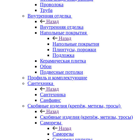
Проволока
Труба
Внутренняя отделка
Назад
Внутренняя отделка
Напольные покрытия
Назад
Напольные покрытия
Плинтусы, порожки
Подложка
Керамическая плитка
Обои
Подвесные потолки
Профиль и комплектующие
Сантехника
Назад
Сантехника
Санфаянс
Скобяные изделия (крепёж, метизы, тросы)
Назад
Скобяные изделия (крепёж, метизы, тросы)
Саморезы
Назад
Саморезы
Саморезы шурупы