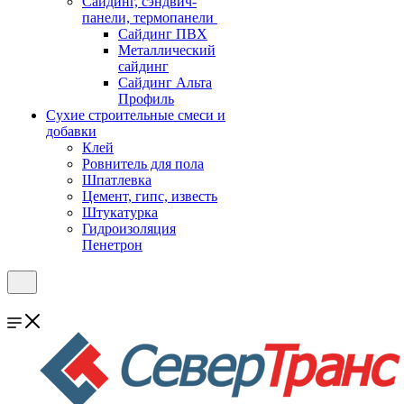
Cайдинг, сэндвич-
панели, термопанели
Сайдинг ПВХ
Металлический
сайдинг
Сайдинг Альта
Профиль
Сухие строительные смеси и
добавки
Клей
Ровнитель для пола
Шпатлевка
Цемент, гипс, известь
Штукатурка
Гидроизоляция
Пенетрон