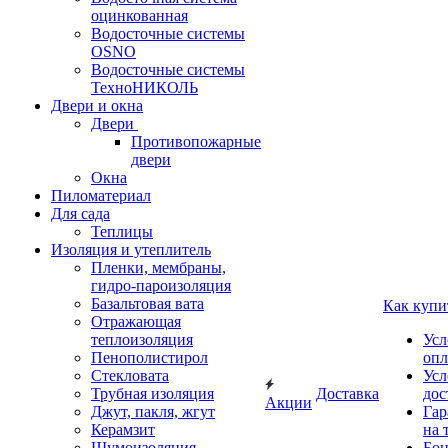
оцинкованная
Водосточные системы
OSNO
Водосточные системы
ТехноНИКОЛЬ
Двери и окна
Двери
Противопожарные
двери
Окна
Пиломатериал
Для сада
Теплицы
Изоляция и утеплитель
Пленки, мембраны,
гидро-пароизоляция
Базальтовая вата
Как купи
Отражающая
теплоизоляция
Усл
Пенополистирол
опл
Стекловата
Усл
Трубная изоляция
Доставка
дос
Акции
Джут, пакля, жгут
Гар
Керамзит
на 
Шумоизоляция
Бон