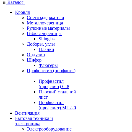
Каталог
Кровля
Снегозадержатели
Металлочерепица
Рулонные материалы
Гибкая черепица
Shinglas
Доборы, углы
Планки
Ондулин
Шифер
Флюгеры
Профнастил (профлист)
Профнастил
(профлист) С-8
Плоский стальной
лист
Профнастил
(профлист) МП-20
Вентиляция
Бытовая техника и
электроника
Электрооборудование