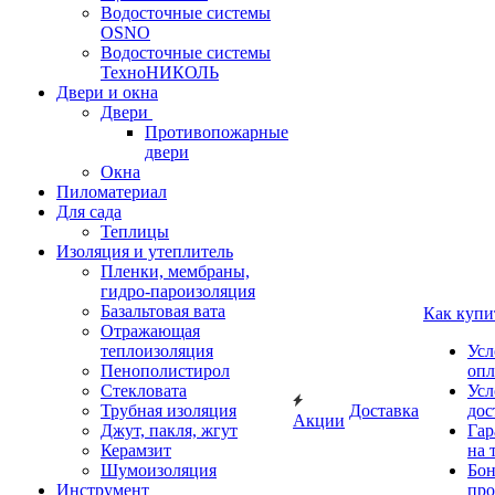
Водосточные системы
OSNO
Водосточные системы
ТехноНИКОЛЬ
Двери и окна
Двери
Противопожарные
двери
Окна
Пиломатериал
Для сада
Теплицы
Изоляция и утеплитель
Пленки, мембраны,
гидро-пароизоляция
Базальтовая вата
Как купи
Отражающая
теплоизоляция
Усл
Пенополистирол
опл
Стекловата
Усл
Трубная изоляция
Доставка
дос
Акции
Джут, пакля, жгут
Гар
Керамзит
на 
Шумоизоляция
Бон
Инструмент
про