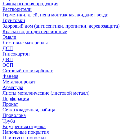
Лакокрасочная продукция
Растворители
Герметики, клей, пена монтажная, жидкие гвозди
Грунтовки
Здоровый дом (антисептики, пропитки, деревозащита)
Краски водно-дисперсионные
Эмали
Листовые материалы
ДСП
Гипсокартон
ДВП
ОСП
Сотовый поликарбонат
Фанера
Металлопрокат
Арматура
Листы металлические (листовой металл)
Перфорация
Прокат
Сетка кладочная, рабица
Проволока
Труба
Внутренняя отделка
Напольные покрытия
Плинтусы, порожки