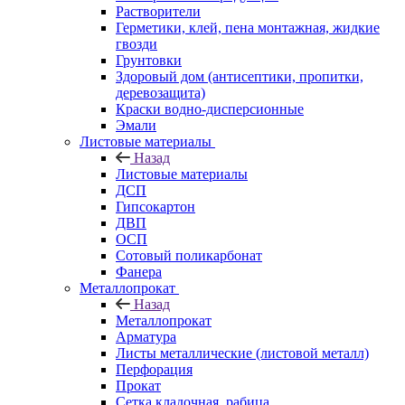
Растворители
Герметики, клей, пена монтажная, жидкие
гвозди
Грунтовки
Здоровый дом (антисептики, пропитки,
деревозащита)
Краски водно-дисперсионные
Эмали
Листовые материалы
Назад
Листовые материалы
ДСП
Гипсокартон
ДВП
ОСП
Сотовый поликарбонат
Фанера
Металлопрокат
Назад
Металлопрокат
Арматура
Листы металлические (листовой металл)
Перфорация
Прокат
Сетка кладочная, рабица