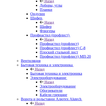
Назад
Доборы, углы
Планки
Ондулин
Шифер
Назад
Шифер
Флюгеры
Профнастил (профлист)
Назад
Профнастил (профлист)
Профнастил (профлист) С-8
Плоский стальной лист
Профнастил (профлист) МП-20
Вентиляция
Бытовая техника и электроника
Назад
Бытовая техника и электроника
Электрооборудование
Назад
Электрооборудование
Обогреватели
Кабели греющие
Ворота и рольставни Алютех Alutech
Назад