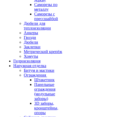
Саморезы по
металлу
Саморезы с
прессшайбой
Дюбели для
теплоизоляции
Анкеры
Гвозди
Дюбели
Заклепки
Метрический крепёж
Хомуты
Гидроизоляция
Наружная отделка
Битум и мастики
Ограждения
Штакетник
Панельные
ограждения
(модульные
заборы)
3D заборы,
кронштейны,
опоры