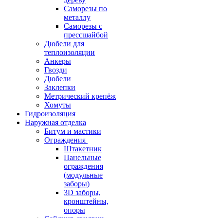
Саморезы по
металлу
Саморезы с
прессшайбой
Дюбели для
теплоизоляции
Анкеры
Гвозди
Дюбели
Заклепки
Метрический крепёж
Хомуты
Гидроизоляция
Наружная отделка
Битум и мастики
Ограждения
Штакетник
Панельные
ограждения
(модульные
заборы)
3D заборы,
кронштейны,
опоры