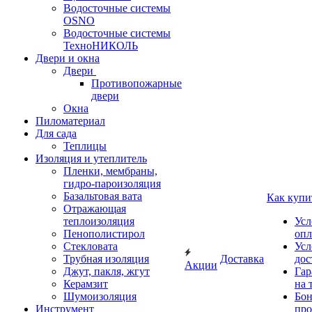
Водосточные системы
OSNO
Водосточные системы
ТехноНИКОЛЬ
Двери и окна
Двери
Противопожарные
двери
Окна
Пиломатериал
Для сада
Теплицы
Изоляция и утеплитель
Пленки, мембраны,
гидро-пароизоляция
Базальтовая вата
Как купи
Отражающая
теплоизоляция
Усл
Пенополистирол
опл
Стекловата
Усл
Трубная изоляция
Доставка
дос
Акции
Джут, пакля, жгут
Гар
Керамзит
на 
Шумоизоляция
Бон
Инструмент
про