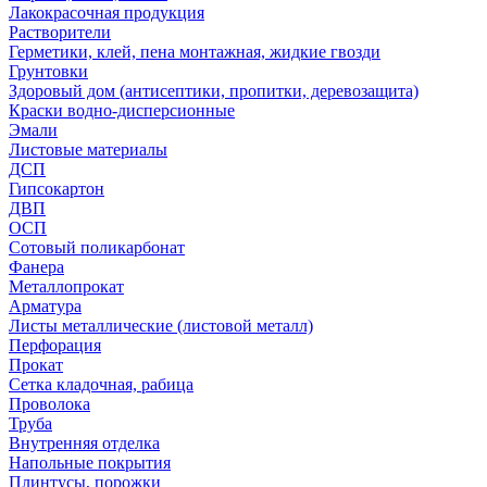
Лакокрасочная продукция
Растворители
Герметики, клей, пена монтажная, жидкие гвозди
Грунтовки
Здоровый дом (антисептики, пропитки, деревозащита)
Краски водно-дисперсионные
Эмали
Листовые материалы
ДСП
Гипсокартон
ДВП
ОСП
Сотовый поликарбонат
Фанера
Металлопрокат
Арматура
Листы металлические (листовой металл)
Перфорация
Прокат
Сетка кладочная, рабица
Проволока
Труба
Внутренняя отделка
Напольные покрытия
Плинтусы, порожки