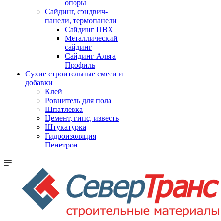
опоры
Cайдинг, сэндвич-
панели, термопанели
Сайдинг ПВХ
Металлический
сайдинг
Сайдинг Альта
Профиль
Сухие строительные смеси и
добавки
Клей
Ровнитель для пола
Шпатлевка
Цемент, гипс, известь
Штукатурка
Гидроизоляция
Пенетрон