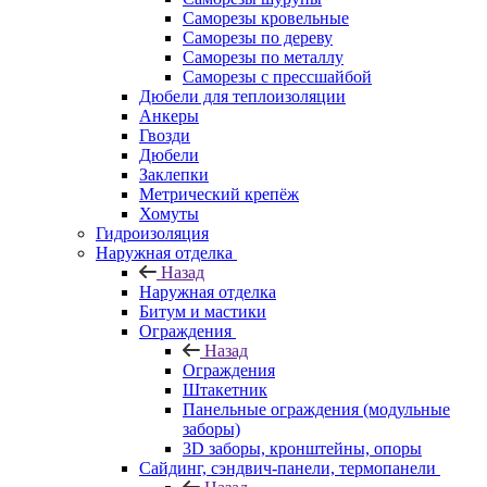
Саморезы кровельные
Саморезы по дереву
Саморезы по металлу
Саморезы с прессшайбой
Дюбели для теплоизоляции
Анкеры
Гвозди
Дюбели
Заклепки
Метрический крепёж
Хомуты
Гидроизоляция
Наружная отделка
Назад
Наружная отделка
Битум и мастики
Ограждения
Назад
Ограждения
Штакетник
Панельные ограждения (модульные
заборы)
3D заборы, кронштейны, опоры
Cайдинг, сэндвич-панели, термопанели