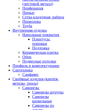
(листовой металл)
Перфорация
Прокат
Сетка кладочная, рабица
Проволока
Труба
Внутренняя отделка
Напольные покрытия
Плинтусы,
порожки
Подложка
Керамическая плитка
Обои
Подвесные потолки
Профиль и комплектующие
Сантехника
Санфаянс
Скобяные изделия (крепёж,
метизы, тросы)
Саморезы
Саморезы шурупы
Саморезы
кровельные
Саморезы по
дереву