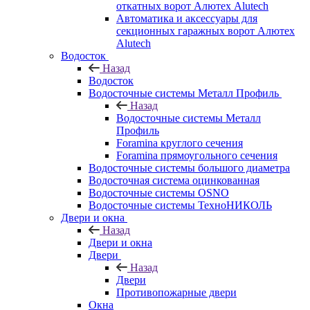
откатных ворот Алютех Alutech
Автоматика и аксессуары для
секционных гаражных ворот Алютех
Alutech
Водосток
Назад
Водосток
Водосточные системы Металл Профиль
Назад
Водосточные системы Металл
Профиль
Foramina круглого сечения
Foramina прямоугольного сечения
Водосточные системы большого диаметра
Водосточная система оцинкованная
Водосточные системы OSNO
Водосточные системы ТехноНИКОЛЬ
Двери и окна
Назад
Двери и окна
Двери
Назад
Двери
Противопожарные двери
Окна