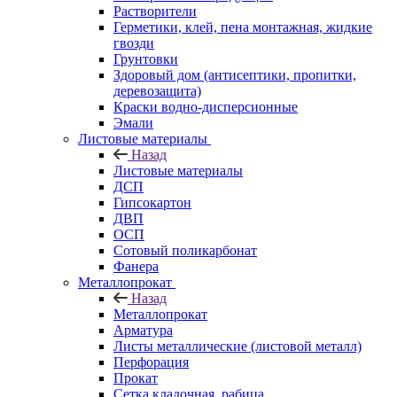
Растворители
Герметики, клей, пена монтажная, жидкие
гвозди
Грунтовки
Здоровый дом (антисептики, пропитки,
деревозащита)
Краски водно-дисперсионные
Эмали
Листовые материалы
Назад
Листовые материалы
ДСП
Гипсокартон
ДВП
ОСП
Сотовый поликарбонат
Фанера
Металлопрокат
Назад
Металлопрокат
Арматура
Листы металлические (листовой металл)
Перфорация
Прокат
Сетка кладочная, рабица