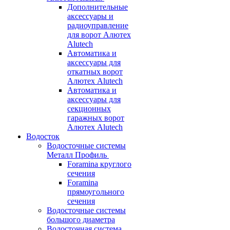
Дополнительные
аксессуары и
радиоуправление
для ворот Алютех
Alutech
Автоматика и
аксессуары для
откатных ворот
Алютех Alutech
Автоматика и
аксессуары для
секционных
гаражных ворот
Алютех Alutech
Водосток
Водосточные системы
Металл Профиль
Foramina круглого
сечения
Foramina
прямоугольного
сечения
Водосточные системы
большого диаметра
Водосточная система