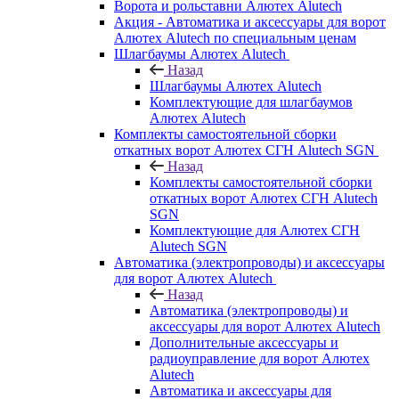
Ворота и рольставни Алютех Alutech
Акция - Автоматика и аксессуары для ворот
Алютех Alutech по специальным ценам
Шлагбаумы Алютех Alutech
Назад
Шлагбаумы Алютех Alutech
Комплектующие для шлагбаумов
Алютех Alutech
Комплекты самостоятельной сборки
откатных ворот Алютех СГН Alutech SGN
Назад
Комплекты самостоятельной сборки
откатных ворот Алютех СГН Alutech
SGN
Комплектующие для Алютех СГН
Alutech SGN
Автоматика (электропроводы) и аксессуары
для ворот Алютех Alutech
Назад
Автоматика (электропроводы) и
аксессуары для ворот Алютех Alutech
Дополнительные аксессуары и
радиоуправление для ворот Алютех
Alutech
Автоматика и аксессуары для