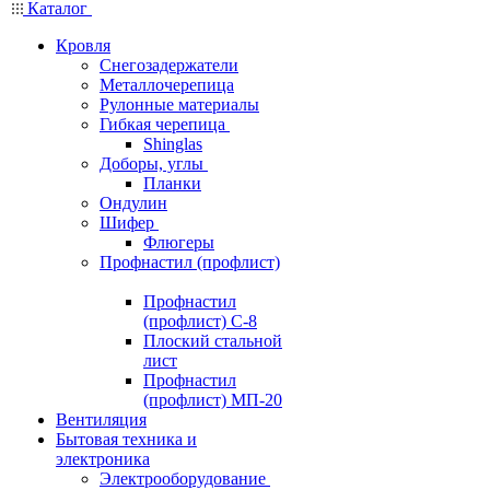
Каталог
Кровля
Снегозадержатели
Металлочерепица
Рулонные материалы
Гибкая черепица
Shinglas
Доборы, углы
Планки
Ондулин
Шифер
Флюгеры
Профнастил (профлист)
Профнастил
(профлист) С-8
Плоский стальной
лист
Профнастил
(профлист) МП-20
Вентиляция
Бытовая техника и
электроника
Электрооборудование