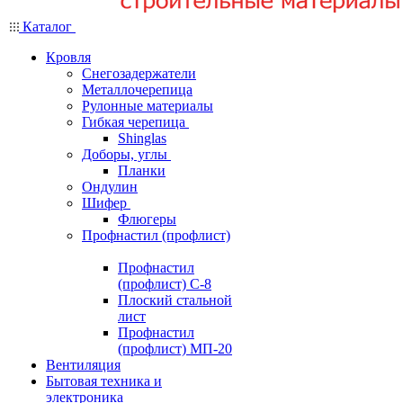
Каталог
Кровля
Снегозадержатели
Металлочерепица
Рулонные материалы
Гибкая черепица
Shinglas
Доборы, углы
Планки
Ондулин
Шифер
Флюгеры
Профнастил (профлист)
Профнастил
(профлист) С-8
Плоский стальной
лист
Профнастил
(профлист) МП-20
Вентиляция
Бытовая техника и
электроника