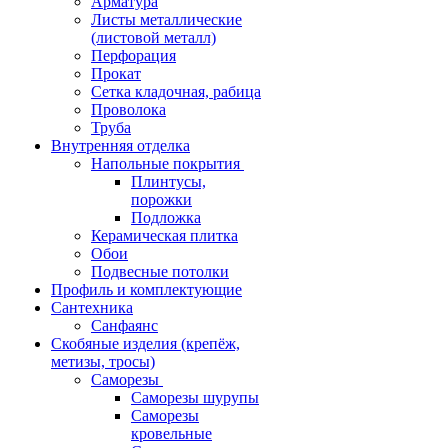
Арматура
Листы металлические
(листовой металл)
Перфорация
Прокат
Сетка кладочная, рабица
Проволока
Труба
Внутренняя отделка
Напольные покрытия
Плинтусы,
порожки
Подложка
Керамическая плитка
Обои
Подвесные потолки
Профиль и комплектующие
Сантехника
Санфаянс
Скобяные изделия (крепёж,
метизы, тросы)
Саморезы
Саморезы шурупы
Саморезы
кровельные