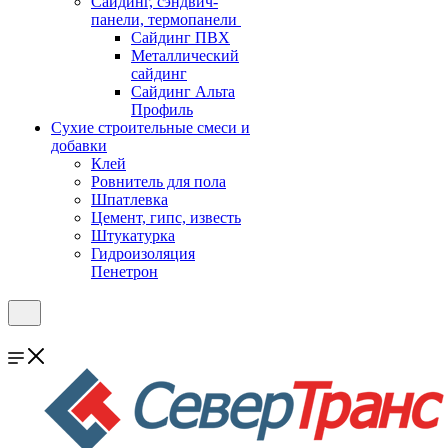
Cайдинг, сэндвич-
панели, термопанели
Сайдинг ПВХ
Металлический
сайдинг
Сайдинг Альта
Профиль
Сухие строительные смеси и
добавки
Клей
Ровнитель для пола
Шпатлевка
Цемент, гипс, известь
Штукатурка
Гидроизоляция
Пенетрон