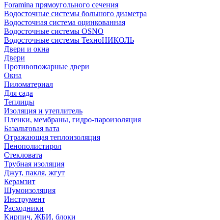
Foramina прямоугольного сечения
Водосточные системы большого диаметра
Водосточная система оцинкованная
Водосточные системы OSNO
Водосточные системы ТехноНИКОЛЬ
Двери и окна
Двери
Противопожарные двери
Окна
Пиломатериал
Для сада
Теплицы
Изоляция и утеплитель
Пленки, мембраны, гидро-пароизоляция
Базальтовая вата
Отражающая теплоизоляция
Пенополистирол
Стекловата
Трубная изоляция
Джут, пакля, жгут
Керамзит
Шумоизоляция
Инструмент
Расходники
Кирпич, ЖБИ, блоки