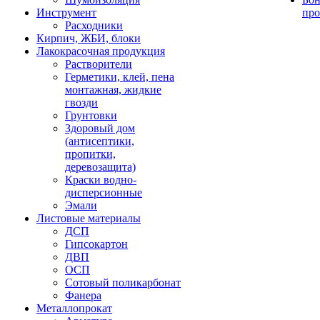
Инструмент
про
Расходники
Кирпич, ЖБИ, блоки
Лакокрасочная продукция
Растворители
Герметики, клей, пена
монтажная, жидкие
гвозди
Грунтовки
Здоровый дом
(антисептики,
пропитки,
деревозащита)
Краски водно-
дисперсионные
Эмали
Листовые материалы
ДСП
Гипсокартон
ДВП
ОСП
Сотовый поликарбонат
Фанера
Металлопрокат