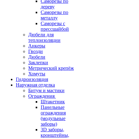
Саморезы по
дереву
Саморезы по
металлу
Саморезы с
прессшайбой
Дюбели для
теплоизоляции
Анкеры
Гвозди
Дюбели
Заклепки
Метрический крепёж
Хомуты
Гидроизоляция
Наружная отделка
Битум и мастики
Ограждения
Штакетник
Панельные
ограждения
(модульные
заборы)
3D заборы,
кронштейны,