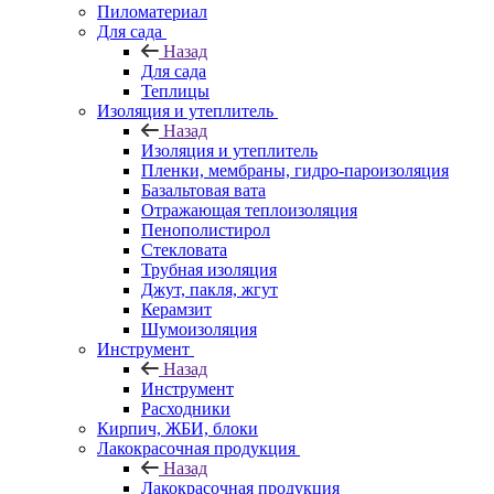
Пиломатериал
Для сада
Назад
Для сада
Теплицы
Изоляция и утеплитель
Назад
Изоляция и утеплитель
Пленки, мембраны, гидро-пароизоляция
Базальтовая вата
Отражающая теплоизоляция
Пенополистирол
Стекловата
Трубная изоляция
Джут, пакля, жгут
Керамзит
Шумоизоляция
Инструмент
Назад
Инструмент
Расходники
Кирпич, ЖБИ, блоки
Лакокрасочная продукция
Назад
Лакокрасочная продукция