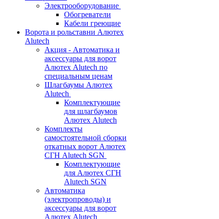
Электрооборудование
Обогреватели
Кабели греющие
Ворота и рольставни Алютех
Alutech
Акция - Автоматика и
аксессуары для ворот
Алютех Alutech по
специальным ценам
Шлагбаумы Алютех
Alutech
Комплектующие
для шлагбаумов
Алютех Alutech
Комплекты
самостоятельной сборки
откатных ворот Алютех
СГН Alutech SGN
Комплектующие
для Алютех СГН
Alutech SGN
Автоматика
(электропроводы) и
аксессуары для ворот
Алютех Alutech