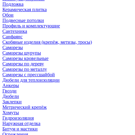
Подложка
Керамическая плитка
Обои
Подвесные потолки
Профиль и комплектующие
Сантехника
Санфаянс
Скобяные изделия (крепёж, метизы, тросы)
Саморезы
Саморезы шурупы
Саморезы кровельные
Саморезы по дереву
Саморезы по металлу
Саморезы с прессшайбой
Дюбели для теплоизоляции
Анкеры
Гвозди
Дюбели
Заклепки
Метрический крепёж
Хомуты
Гидроизоляция
Наружная отделка
Битум и мастики
Ограждения