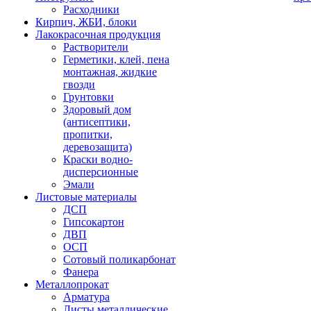
Расходники
Кирпич, ЖБИ, блоки
Лакокрасочная продукция
Растворители
Герметики, клей, пена
монтажная, жидкие
гвозди
Грунтовки
Здоровый дом
(антисептики,
пропитки,
деревозащита)
Краски водно-
дисперсионные
Эмали
Листовые материалы
ДСП
Гипсокартон
ДВП
ОСП
Сотовый поликарбонат
Фанера
Металлопрокат
Арматура
Листы металлические