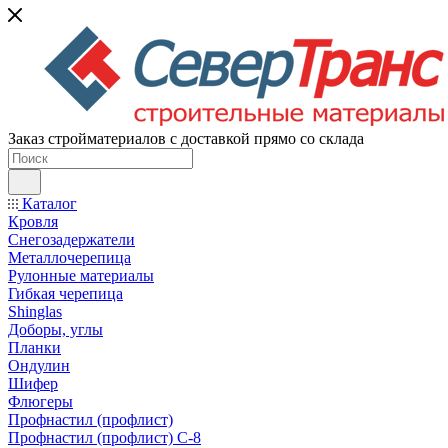
Заказ стройматериалов с доставкой прямо со склада
Каталог
Кровля
Снегозадержатели
Металлочерепица
Рулонные материалы
Гибкая черепица
Shinglas
Доборы, углы
Планки
Ондулин
Шифер
Флюгеры
Профнастил (профлист)
Профнастил (профлист) С-8