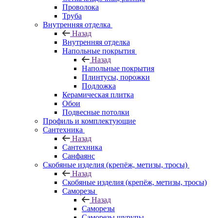
Проволока
Труба
Внутренняя отделка
Назад
Внутренняя отделка
Напольные покрытия
Назад
Напольные покрытия
Плинтусы, порожки
Подложка
Керамическая плитка
Обои
Подвесные потолки
Профиль и комплектующие
Сантехника
Назад
Сантехника
Санфаянс
Скобяные изделия (крепёж, метизы, тросы)
Назад
Скобяные изделия (крепёж, метизы, тросы)
Саморезы
Назад
Саморезы
Саморезы шурупы