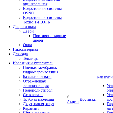
оцинкованная
Водосточные системы
OSNO
Водосточные системы
ТехноНИКОЛЬ
Двери и окна
Двери
Противопожарные
двери
Окна
Пиломатериал
Для сада
Теплицы
Изоляция и утеплитель
Пленки, мембраны,
гидро-пароизоляция
Базальтовая вата
Как купи
Отражающая
теплоизоляция
Усл
Пенополистирол
опл
Стекловата
Усл
Трубная изоляция
Доставка
дос
Акции
Джут, пакля, жгут
Гар
Керамзит
на 
Шумоизоляция
Бон