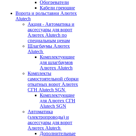
Обогреватели
Кабели греющие
Ворота и рольставни Алютех
Alutech
Акция - Автоматика и
аксессуары для ворот
Алютех Alutech по
специальным ценам
Шлагбаумы Алютех
Alutech
Комплектующие
для шлагбаумов
Алютех Alutech
Комплекты
самостоятельной сборки
откатных ворот Алютех
СГН Alutech SGN
Комплектующие
для Алютех СГН
Alutech SGN
Автоматика
(электропроводы) и
аксессуары для ворот
Алютех Alutech
Дополнительные