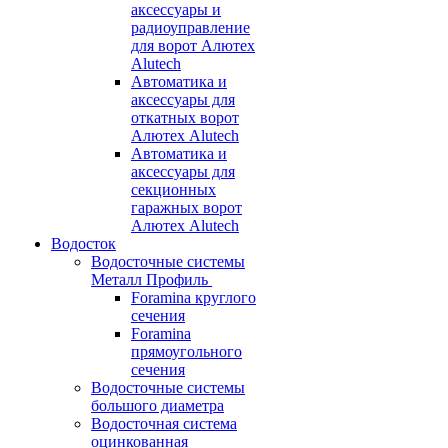
аксессуары и
радиоуправление
для ворот Алютех
Alutech
Автоматика и
аксессуары для
откатных ворот
Алютех Alutech
Автоматика и
аксессуары для
секционных
гаражных ворот
Алютех Alutech
Водосток
Водосточные системы
Металл Профиль
Foramina круглого
сечения
Foramina
прямоугольного
сечения
Водосточные системы
большого диаметра
Водосточная система
оцинкованная