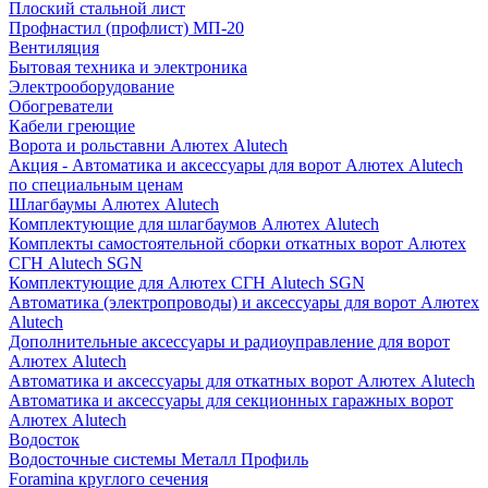
Плоский стальной лист
Профнастил (профлист) МП-20
Вентиляция
Бытовая техника и электроника
Электрооборудование
Обогреватели
Кабели греющие
Ворота и рольставни Алютех Alutech
Акция - Автоматика и аксессуары для ворот Алютех Alutech
по специальным ценам
Шлагбаумы Алютех Alutech
Комплектующие для шлагбаумов Алютех Alutech
Комплекты самостоятельной сборки откатных ворот Алютех
СГН Alutech SGN
Комплектующие для Алютех СГН Alutech SGN
Автоматика (электропроводы) и аксессуары для ворот Алютех
Alutech
Дополнительные аксессуары и радиоуправление для ворот
Алютех Alutech
Автоматика и аксессуары для откатных ворот Алютех Alutech
Автоматика и аксессуары для секционных гаражных ворот
Алютех Alutech
Водосток
Водосточные системы Металл Профиль
Foramina круглого сечения