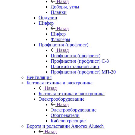
Назад
Доборы, углы
Планки
Ондулин
Шифер
Назад
Шифер
Флюгеры
Профнастил (профлист)
Назад
Профнастил (профлист)
Профнастил (профлист) С-8
Плоский стальной лист
Профнастил (профлист) МП-20
Вентиляция
Бытовая техника и электроника
Назад
Бытовая техника и электроника
Электрооборудование
Назад
Электрооборудование
Обогреватели
Кабели греющие
Ворота и рольставни Алютех Alutech
Назад