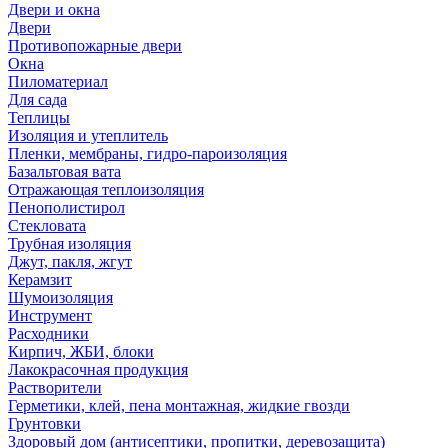
Двери и окна
Двери
Противопожарные двери
Окна
Пиломатериал
Для сада
Теплицы
Изоляция и утеплитель
Пленки, мембраны, гидро-пароизоляция
Базальтовая вата
Отражающая теплоизоляция
Пенополистирол
Стекловата
Трубная изоляция
Джут, пакля, жгут
Керамзит
Шумоизоляция
Инструмент
Расходники
Кирпич, ЖБИ, блоки
Лакокрасочная продукция
Растворители
Герметики, клей, пена монтажная, жидкие гвозди
Грунтовки
Здоровый дом (антисептики, пропитки, деревозащита)