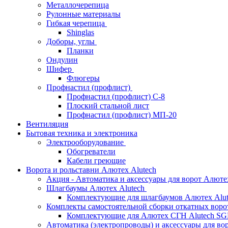
Металлочерепица
Рулонные материалы
Гибкая черепица
Shinglas
Доборы, углы
Планки
Ондулин
Шифер
Флюгеры
Профнастил (профлист)
Профнастил (профлист) С-8
Плоский стальной лист
Профнастил (профлист) МП-20
Вентиляция
Бытовая техника и электроника
Электрооборудование
Обогреватели
Кабели греющие
Ворота и рольставни Алютех Alutech
Акция - Автоматика и аксессуары для ворот Алюте
Шлагбаумы Алютех Alutech
Комплектующие для шлагбаумов Алютех Alut
Комплекты самостоятельной сборки откатных вор
Комплектующие для Алютех СГН Alutech S
Автоматика (электропроводы) и аксессуары для во