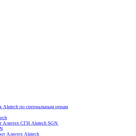
х Alutech по специальным ценам
ech
от Алютех СГН Alutech SGN
GN
рот Алютех Alutech