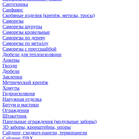
Сантехника
Санфаянс
Скобяные изделия (крепёж, метизы, тросы)
Саморезы
Саморезы шурупы
Саморезы кровельные
Саморезы по дереву
Саморезы по металлу
Саморезы с прессшайбой
Дюбели для теплоизоляции
Анкеры
Гвозди
Дюбели
Заклепки
Метрический крепёж
Хомуты
Гидроизоляция
Наружная отделка
Битум и мастики
Ограждения
Штакетник
Панельные ограждения (модульные заборы)
3D заборы, кронштейны, опоры
Cайдинг, сэндвич-панели, термопанели
Сайдинг ПВХ