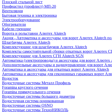
Плоский стальной лист
Профнастил (профлист) МП-20
Вентиляция
Бытовая техника и электроника
Электрооборудование
Обогреватели
Кабели греющие
Ворота и рольставни Алютех Alutech
Акция - Автоматика и аксессуары для ворот Алютех Alutech п
Шлагбаумы Алютех Alutech
Комплектующие для шлагбаумов Алютех Alutech
Комплекты самостоятельной сборки откатных ворот Алютех С
Комплектующие для Алютех СГН Alutech SGN
Автоматика (электропроводы) и аксессуары для ворот Алютех 
Дополнительные аксессуары и радиоуправление для ворот Алю
Автоматика и аксессуары для откатных ворот Алютех Alutech
Автоматика и аксессуары для секционных гаражных ворот Алю
Водосток
Водосточные системы Металл Профиль
Foramina круглого сечения
Foramina прямоугольного сечения
Водосточные системы большого диаметра
Водосточная система оцинкованная
Водосточные системы OSNO
Водосточные системы ТехноНИКОЛЬ