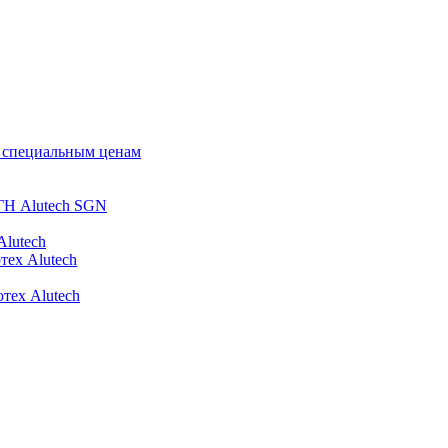
о специальным ценам
ГН Alutech SGN
Alutech
тех Alutech
тех Alutech