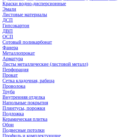
Краски водно-дисперсионные
Эмали
Листовые материалы
ДСП
Гипсокартон
ДВП
ОСП
Сотовый поликарбонат
Фанера
Металлопрокат
Арматура
Листы металлические (листовой металл)
Перфорация
Прокат
Сетка кладочная, рабица
Проволока
Труба
Внутренняя отделка
Напольные покрытия
Плинтусы, порожки
Подложка
Керамическая плитка
Обои
Подвесные потолки
Профиль и комплектующие