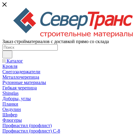
Заказ стройматериалов с доставкой прямо со склада
Каталог
Кровля
Снегозадержатели
Металлочерепица
Рулонные материалы
Гибкая черепица
Shinglas
Доборы, углы
Планки
Ондулин
Шифер
Флюгеры
Профнастил (профлист)
Профнастил (профлист) С-8