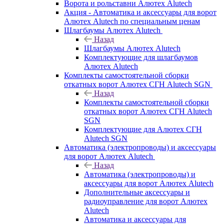
Ворота и рольставни Алютех Alutech
Акция - Автоматика и аксессуары для ворот
Алютех Alutech по специальным ценам
Шлагбаумы Алютех Alutech
Назад
Шлагбаумы Алютех Alutech
Комплектующие для шлагбаумов
Алютех Alutech
Комплекты самостоятельной сборки
откатных ворот Алютех СГН Alutech SGN
Назад
Комплекты самостоятельной сборки
откатных ворот Алютех СГН Alutech
SGN
Комплектующие для Алютех СГН
Alutech SGN
Автоматика (электропроводы) и аксессуары
для ворот Алютех Alutech
Назад
Автоматика (электропроводы) и
аксессуары для ворот Алютех Alutech
Дополнительные аксессуары и
радиоуправление для ворот Алютех
Alutech
Автоматика и аксессуары для