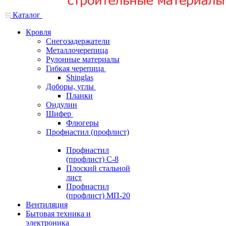
Каталог
Кровля
Снегозадержатели
Металлочерепица
Рулонные материалы
Гибкая черепица
Shinglas
Доборы, углы
Планки
Ондулин
Шифер
Флюгеры
Профнастил (профлист)
Профнастил
(профлист) С-8
Плоский стальной
лист
Профнастил
(профлист) МП-20
Вентиляция
Бытовая техника и
электроника