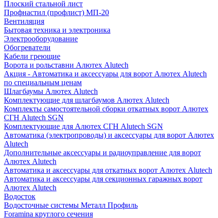
Плоский стальной лист
Профнастил (профлист) МП-20
Вентиляция
Бытовая техника и электроника
Электрооборудование
Обогреватели
Кабели греющие
Ворота и рольставни Алютех Alutech
Акция - Автоматика и аксессуары для ворот Алютех Alutech
по специальным ценам
Шлагбаумы Алютех Alutech
Комплектующие для шлагбаумов Алютех Alutech
Комплекты самостоятельной сборки откатных ворот Алютех
СГН Alutech SGN
Комплектующие для Алютех СГН Alutech SGN
Автоматика (электропроводы) и аксессуары для ворот Алютех
Alutech
Дополнительные аксессуары и радиоуправление для ворот
Алютех Alutech
Автоматика и аксессуары для откатных ворот Алютех Alutech
Автоматика и аксессуары для секционных гаражных ворот
Алютех Alutech
Водосток
Водосточные системы Металл Профиль
Foramina круглого сечения