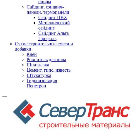
опоры
Cайдинг, сэндвич-
панели, термопанели
Сайдинг ПВХ
Металлический
сайдинг
Сайдинг Альта
Профиль
Сухие строительные смеси и
добавки
Клей
Ровнитель для пола
Шпатлевка
Цемент, гипс, известь
Штукатурка
Гидроизоляция
Пенетрон