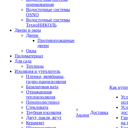
оцинкованная
Водосточные системы
OSNO
Водосточные системы
ТехноНИКОЛЬ
Двери и окна
Двери
Противопожарные
двери
Окна
Пиломатериал
Для сада
Теплицы
Изоляция и утеплитель
Пленки, мембраны,
гидро-пароизоляция
Базальтовая вата
Как купи
Отражающая
теплоизоляция
Усл
Пенополистирол
опл
Стекловата
Усл
Трубная изоляция
Доставка
дос
Акции
Джут, пакля, жгут
Гар
Керамзит
на 
Шумоизоляция
Бон