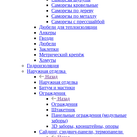
Саморезы кровельные
Саморезы по дереву
Саморезы по металлу
Саморезы с прессшайбой
Дюбели для теплоизоляции
Анкеры
Гвозди
Дюбели
Заклепки
Метрический крепёж
Хомуты
Гидроизоляция
Наружная отделка
Назад
Наружная отделка
Битум и мастики
Ограждения
Назад
Ограждения
Штакетник
Панельные ограждения (модульные
заборы)
3D заборы, кронштейны, опоры
Cайдинг, сэндвич-панели, термопанели