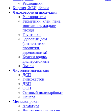
Расходники
Кирпич, ЖБИ, блоки
Лакокрасочная продукция
Растворители
Герметики, клей, пена
монтажная, жидкие
гвозди
Грунтовки
Здоровый дом
(антисептики,
пропитки,
деревозащита)
Краски водно-
дисперсионные
Эмали
Листовые материалы
ДСП
Гипсокартон
ДВП
ОСП
Сотовый поликарбонат
Фанера
Металлопрокат
Арматура
Листы металлические