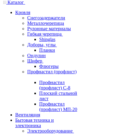
Каталог
Кровля
Снегозадержатели
Металлочерепица
Рулонные материалы
Гибкая черепица
Shinglas
Доборы, углы
Планки
Ондулин
Шифер
Флюгеры
Профнастил (профлист)
Профнастил
(профлист) С-8
Плоский стальной
лист
Профнастил
(профлист) МП-20
Вентиляция
Бытовая техника и
электроника
Электрооборудование