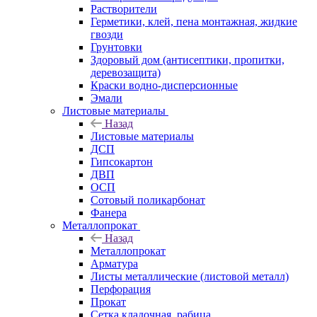
Растворители
Герметики, клей, пена монтажная, жидкие
гвозди
Грунтовки
Здоровый дом (антисептики, пропитки,
деревозащита)
Краски водно-дисперсионные
Эмали
Листовые материалы
Назад
Листовые материалы
ДСП
Гипсокартон
ДВП
ОСП
Сотовый поликарбонат
Фанера
Металлопрокат
Назад
Металлопрокат
Арматура
Листы металлические (листовой металл)
Перфорация
Прокат
Сетка кладочная, рабица