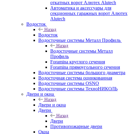
откатных ворот Алютех Alutech
Автоматика и аксессуары для
секционных гаражных ворот Алютех
Alutech
Водосток
Назад
Водосток
Водосточные системы Металл Профиль
Назад
Водосточные системы Металл
Профиль
Foramina круглого сечения
Foramina прямоугольного сечения
Водосточные системы большого диаметра
Водосточная система оцинкованная
Водосточные системы OSNO
Водосточные системы ТехноНИКОЛЬ
Двери и окна
Назад
Двери и окна
Двери
Назад
Двери
Противопожарные двери
Окна