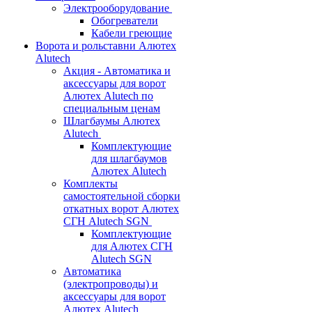
Электрооборудование
Обогреватели
Кабели греющие
Ворота и рольставни Алютех
Alutech
Акция - Автоматика и
аксессуары для ворот
Алютех Alutech по
специальным ценам
Шлагбаумы Алютех
Alutech
Комплектующие
для шлагбаумов
Алютех Alutech
Комплекты
самостоятельной сборки
откатных ворот Алютех
СГН Alutech SGN
Комплектующие
для Алютех СГН
Alutech SGN
Автоматика
(электропроводы) и
аксессуары для ворот
Алютех Alutech