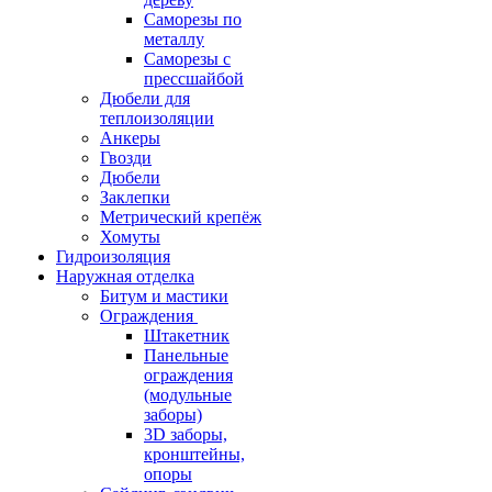
Саморезы по
металлу
Саморезы с
прессшайбой
Дюбели для
теплоизоляции
Анкеры
Гвозди
Дюбели
Заклепки
Метрический крепёж
Хомуты
Гидроизоляция
Наружная отделка
Битум и мастики
Ограждения
Штакетник
Панельные
ограждения
(модульные
заборы)
3D заборы,
кронштейны,
опоры