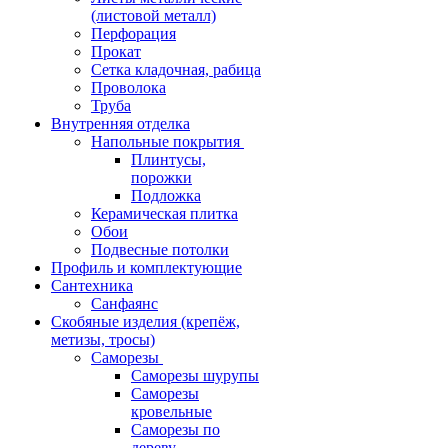
(листовой металл)
Перфорация
Прокат
Сетка кладочная, рабица
Проволока
Труба
Внутренняя отделка
Напольные покрытия
Плинтусы,
порожки
Подложка
Керамическая плитка
Обои
Подвесные потолки
Профиль и комплектующие
Сантехника
Санфаянс
Скобяные изделия (крепёж,
метизы, тросы)
Саморезы
Саморезы шурупы
Саморезы
кровельные
Саморезы по
дереву