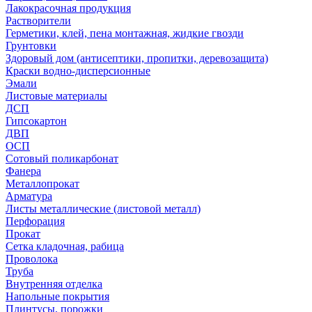
Лакокрасочная продукция
Растворители
Герметики, клей, пена монтажная, жидкие гвозди
Грунтовки
Здоровый дом (антисептики, пропитки, деревозащита)
Краски водно-дисперсионные
Эмали
Листовые материалы
ДСП
Гипсокартон
ДВП
ОСП
Сотовый поликарбонат
Фанера
Металлопрокат
Арматура
Листы металлические (листовой металл)
Перфорация
Прокат
Сетка кладочная, рабица
Проволока
Труба
Внутренняя отделка
Напольные покрытия
Плинтусы, порожки