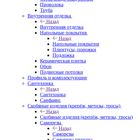
Проволока
Труба
Внутренняя отделка
Назад
Внутренняя отделка
Напольные покрытия
Назад
Напольные покрытия
Плинтусы, порожки
Подложка
Керамическая плитка
Обои
Подвесные потолки
Профиль и комплектующие
Сантехника
Назад
Сантехника
Санфаянс
Скобяные изделия (крепёж, метизы, тросы)
Назад
Скобяные изделия (крепёж, метизы, тросы)
Саморезы
Назад
Саморезы
Саморезы шурупы