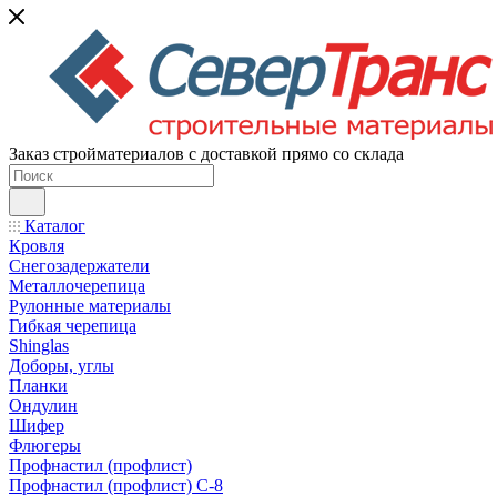
Заказ стройматериалов с доставкой прямо со склада
Каталог
Кровля
Снегозадержатели
Металлочерепица
Рулонные материалы
Гибкая черепица
Shinglas
Доборы, углы
Планки
Ондулин
Шифер
Флюгеры
Профнастил (профлист)
Профнастил (профлист) С-8