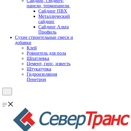
Cайдинг, сэндвич-
панели, термопанели
Сайдинг ПВХ
Металлический
сайдинг
Сайдинг Альта
Профиль
Сухие строительные смеси и
добавки
Клей
Ровнитель для пола
Шпатлевка
Цемент, гипс, известь
Штукатурка
Гидроизоляция
Пенетрон