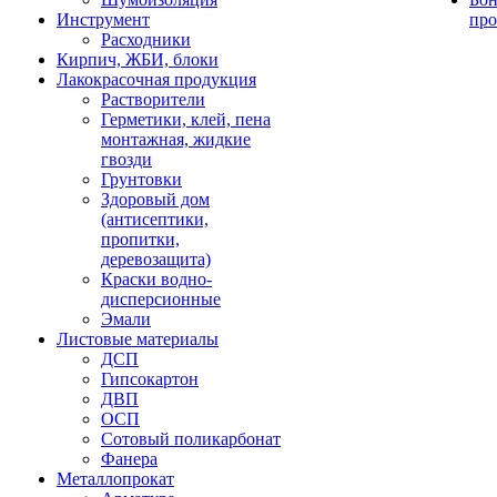
Инструмент
про
Расходники
Кирпич, ЖБИ, блоки
Лакокрасочная продукция
Растворители
Герметики, клей, пена
монтажная, жидкие
гвозди
Грунтовки
Здоровый дом
(антисептики,
пропитки,
деревозащита)
Краски водно-
дисперсионные
Эмали
Листовые материалы
ДСП
Гипсокартон
ДВП
ОСП
Сотовый поликарбонат
Фанера
Металлопрокат