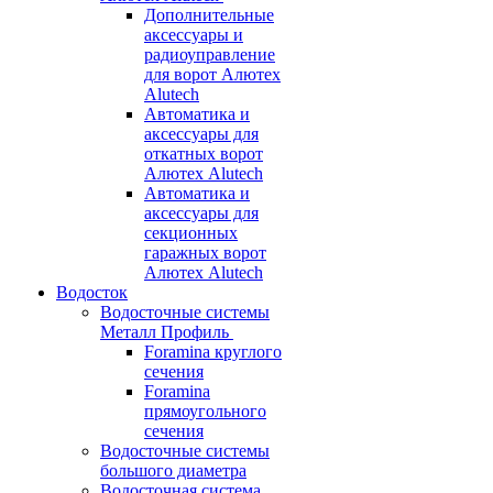
Дополнительные
аксессуары и
радиоуправление
для ворот Алютех
Alutech
Автоматика и
аксессуары для
откатных ворот
Алютех Alutech
Автоматика и
аксессуары для
секционных
гаражных ворот
Алютех Alutech
Водосток
Водосточные системы
Металл Профиль
Foramina круглого
сечения
Foramina
прямоугольного
сечения
Водосточные системы
большого диаметра
Водосточная система