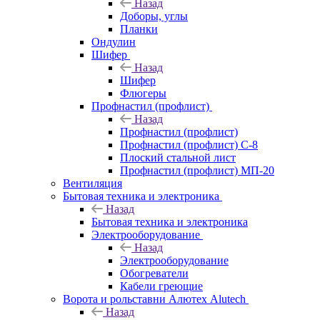
Назад
Доборы, углы
Планки
Ондулин
Шифер
Назад
Шифер
Флюгеры
Профнастил (профлист)
Назад
Профнастил (профлист)
Профнастил (профлист) С-8
Плоский стальной лист
Профнастил (профлист) МП-20
Вентиляция
Бытовая техника и электроника
Назад
Бытовая техника и электроника
Электрооборудование
Назад
Электрооборудование
Обогреватели
Кабели греющие
Ворота и рольставни Алютех Alutech
Назад