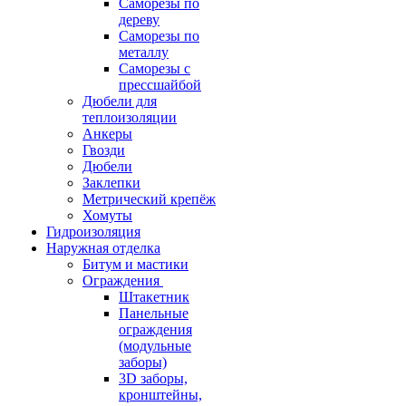
Саморезы по
дереву
Саморезы по
металлу
Саморезы с
прессшайбой
Дюбели для
теплоизоляции
Анкеры
Гвозди
Дюбели
Заклепки
Метрический крепёж
Хомуты
Гидроизоляция
Наружная отделка
Битум и мастики
Ограждения
Штакетник
Панельные
ограждения
(модульные
заборы)
3D заборы,
кронштейны,