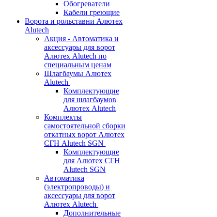
Обогреватели
Кабели греющие
Ворота и рольставни Алютех
Alutech
Акция - Автоматика и
аксессуары для ворот
Алютех Alutech по
специальным ценам
Шлагбаумы Алютех
Alutech
Комплектующие
для шлагбаумов
Алютех Alutech
Комплекты
самостоятельной сборки
откатных ворот Алютех
СГН Alutech SGN
Комплектующие
для Алютех СГН
Alutech SGN
Автоматика
(электропроводы) и
аксессуары для ворот
Алютех Alutech
Дополнительные