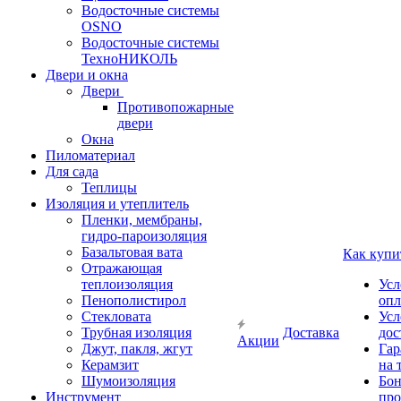
Водосточные системы
OSNO
Водосточные системы
ТехноНИКОЛЬ
Двери и окна
Двери
Противопожарные
двери
Окна
Пиломатериал
Для сада
Теплицы
Изоляция и утеплитель
Пленки, мембраны,
гидро-пароизоляция
Базальтовая вата
Как купи
Отражающая
теплоизоляция
Усл
Пенополистирол
опл
Стекловата
Усл
Трубная изоляция
Доставка
дос
Акции
Джут, пакля, жгут
Гар
Керамзит
на 
Шумоизоляция
Бон
Инструмент
про