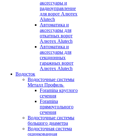
аксессуары и
радиоуправление
для ворот Алютех
Alutech
Автоматика и
аксессуары для
откатных ворот
Алютех Alutech
Автоматика и
аксессуары для
секционных
гаражных ворот
Алютех Alutech
Водосток
Водосточные системы
Металл Профиль
Foramina круглого
сечения
Foramina
прямоугольного
сечения
Водосточные системы
большого диаметра
Водосточная система
оцинкованная