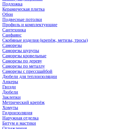
Подложка
Керамическая плитка
Обои
Подвесные потолки
Профиль и комплектующие
Сантехника
Санфаянс
Скобяные изделия (крепёж, метизы, тросы)
Саморезы
Саморезы шурупы
Саморезы кровельные
Саморезы по дереву
Саморезы по металлу
Саморезы с прессшайбой
Дюбели для теплоизоляции
Анкеры
Гвозди
Дюбели
Заклепки
Метрический крепёж
Хомуты
Гидроизоляция
Наружная отделка
Битум и мастики
Ограждения