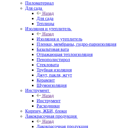
Пиломатериал
Для сада
Назад
Для сада
Теплицы
Изоляция и утеплитель
Назад
Изоляция и утеплитель
Пленки, мембраны, гидро-пароизоляция
Базальтовая вата
Отражающая теплоизоляция
Пенополистирол
Стекловата
Трубная изоляция
Джут, пакля, жгут
Керамзит
Шумоизоляция
Инструмент
Назад
Инструмент
Расходники
Кирпич, ЖБИ, блоки
Лакокрасочная продукция
Назад
Лакокрасочная продукция