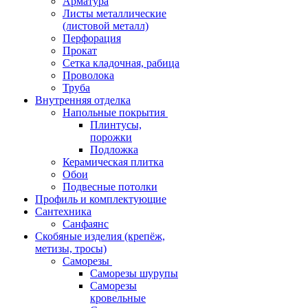
Арматура
Листы металлические
(листовой металл)
Перфорация
Прокат
Сетка кладочная, рабица
Проволока
Труба
Внутренняя отделка
Напольные покрытия
Плинтусы,
порожки
Подложка
Керамическая плитка
Обои
Подвесные потолки
Профиль и комплектующие
Сантехника
Санфаянс
Скобяные изделия (крепёж,
метизы, тросы)
Саморезы
Саморезы шурупы
Саморезы
кровельные