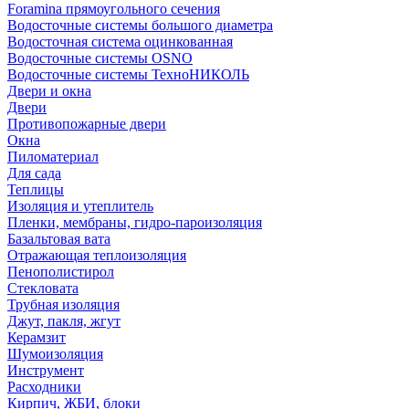
Foramina прямоугольного сечения
Водосточные системы большого диаметра
Водосточная система оцинкованная
Водосточные системы OSNO
Водосточные системы ТехноНИКОЛЬ
Двери и окна
Двери
Противопожарные двери
Окна
Пиломатериал
Для сада
Теплицы
Изоляция и утеплитель
Пленки, мембраны, гидро-пароизоляция
Базальтовая вата
Отражающая теплоизоляция
Пенополистирол
Стекловата
Трубная изоляция
Джут, пакля, жгут
Керамзит
Шумоизоляция
Инструмент
Расходники
Кирпич, ЖБИ, блоки