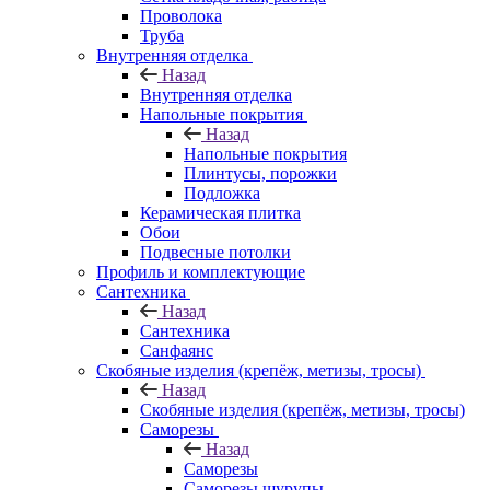
Проволока
Труба
Внутренняя отделка
Назад
Внутренняя отделка
Напольные покрытия
Назад
Напольные покрытия
Плинтусы, порожки
Подложка
Керамическая плитка
Обои
Подвесные потолки
Профиль и комплектующие
Сантехника
Назад
Сантехника
Санфаянс
Скобяные изделия (крепёж, метизы, тросы)
Назад
Скобяные изделия (крепёж, метизы, тросы)
Саморезы
Назад
Саморезы
Саморезы шурупы