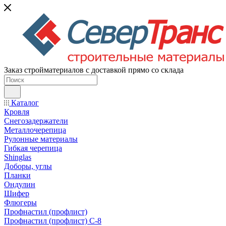
Заказ стройматериалов с доставкой прямо со склада
Каталог
Кровля
Снегозадержатели
Металлочерепица
Рулонные материалы
Гибкая черепица
Shinglas
Доборы, углы
Планки
Ондулин
Шифер
Флюгеры
Профнастил (профлист)
Профнастил (профлист) С-8