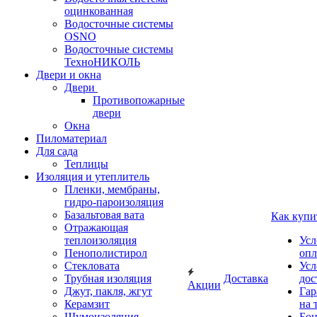
оцинкованная
Водосточные системы
OSNO
Водосточные системы
ТехноНИКОЛЬ
Двери и окна
Двери
Противопожарные
двери
Окна
Пиломатериал
Для сада
Теплицы
Изоляция и утеплитель
Пленки, мембраны,
гидро-пароизоляция
Базальтовая вата
Как купи
Отражающая
теплоизоляция
Усл
Пенополистирол
опл
Стекловата
Усл
Трубная изоляция
Доставка
дос
Акции
Джут, пакля, жгут
Гар
Керамзит
на 
Шумоизоляция
Бон