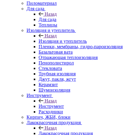
Пиломатериал
Для сада
Назад
Для сада
Теплицы
Изоляция и утеплитель
Назад
Изоляция и утеплитель
Пленки, мембраны, гидро-пароизоляция
Базальтовая вата
Отражающая теплоизоляция
Пенополистирол
Стекловата
Трубная изоляция
Джут, пакля, жгут
Керамзит
Шумоизоляция
Инструмент
Назад
Инструмент
Расходники
Кирпич, ЖБИ, блоки
Лакокрасочная продукция
Назад
Лакокрасочная продукция