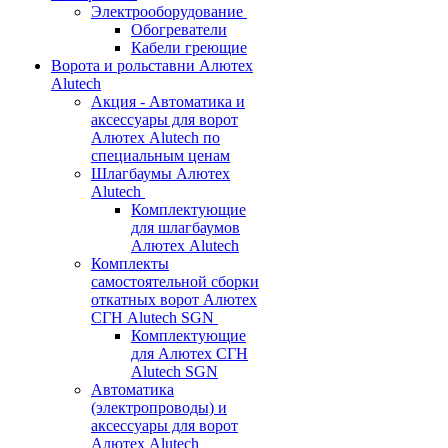
Электрооборудование
Обогреватели
Кабели греющие
Ворота и рольставни Алютех
Alutech
Акция - Автоматика и
аксессуары для ворот
Алютех Alutech по
специальным ценам
Шлагбаумы Алютех
Alutech
Комплектующие
для шлагбаумов
Алютех Alutech
Комплекты
самостоятельной сборки
откатных ворот Алютех
СГН Alutech SGN
Комплектующие
для Алютех СГН
Alutech SGN
Автоматика
(электропроводы) и
аксессуары для ворот
Алютех Alutech