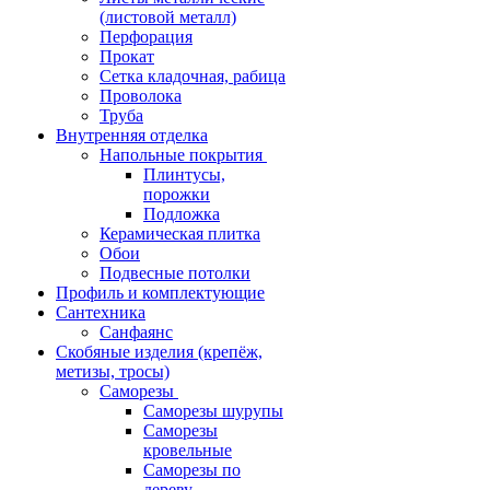
(листовой металл)
Перфорация
Прокат
Сетка кладочная, рабица
Проволока
Труба
Внутренняя отделка
Напольные покрытия
Плинтусы,
порожки
Подложка
Керамическая плитка
Обои
Подвесные потолки
Профиль и комплектующие
Сантехника
Санфаянс
Скобяные изделия (крепёж,
метизы, тросы)
Саморезы
Саморезы шурупы
Саморезы
кровельные
Саморезы по
дереву