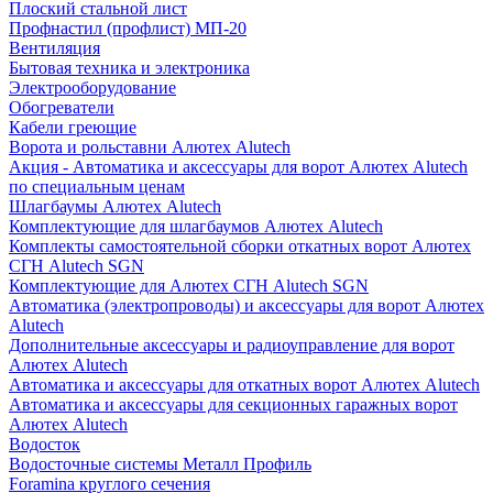
Плоский стальной лист
Профнастил (профлист) МП-20
Вентиляция
Бытовая техника и электроника
Электрооборудование
Обогреватели
Кабели греющие
Ворота и рольставни Алютех Alutech
Акция - Автоматика и аксессуары для ворот Алютех Alutech
по специальным ценам
Шлагбаумы Алютех Alutech
Комплектующие для шлагбаумов Алютех Alutech
Комплекты самостоятельной сборки откатных ворот Алютех
СГН Alutech SGN
Комплектующие для Алютех СГН Alutech SGN
Автоматика (электропроводы) и аксессуары для ворот Алютех
Alutech
Дополнительные аксессуары и радиоуправление для ворот
Алютех Alutech
Автоматика и аксессуары для откатных ворот Алютех Alutech
Автоматика и аксессуары для секционных гаражных ворот
Алютех Alutech
Водосток
Водосточные системы Металл Профиль
Foramina круглого сечения