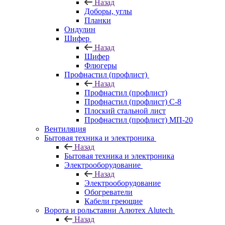
Назад
Доборы, углы
Планки
Ондулин
Шифер
Назад
Шифер
Флюгеры
Профнастил (профлист)
Назад
Профнастил (профлист)
Профнастил (профлист) С-8
Плоский стальной лист
Профнастил (профлист) МП-20
Вентиляция
Бытовая техника и электроника
Назад
Бытовая техника и электроника
Электрооборудование
Назад
Электрооборудование
Обогреватели
Кабели греющие
Ворота и рольставни Алютех Alutech
Назад