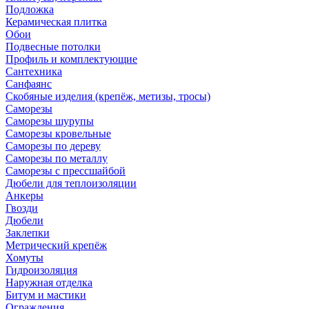
Подложка
Керамическая плитка
Обои
Подвесные потолки
Профиль и комплектующие
Сантехника
Санфаянс
Скобяные изделия (крепёж, метизы, тросы)
Саморезы
Саморезы шурупы
Саморезы кровельные
Саморезы по дереву
Саморезы по металлу
Саморезы с прессшайбой
Дюбели для теплоизоляции
Анкеры
Гвозди
Дюбели
Заклепки
Метрический крепёж
Хомуты
Гидроизоляция
Наружная отделка
Битум и мастики
Ограждения