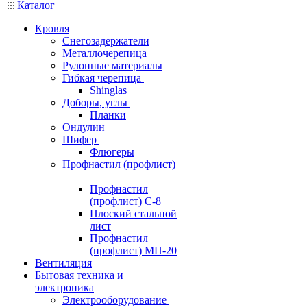
Каталог
Кровля
Снегозадержатели
Металлочерепица
Рулонные материалы
Гибкая черепица
Shinglas
Доборы, углы
Планки
Ондулин
Шифер
Флюгеры
Профнастил (профлист)
Профнастил
(профлист) С-8
Плоский стальной
лист
Профнастил
(профлист) МП-20
Вентиляция
Бытовая техника и
электроника
Электрооборудование