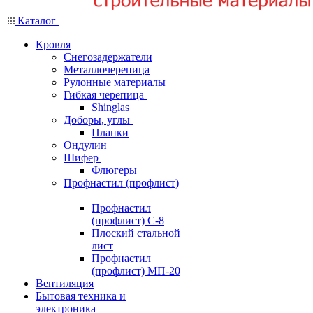
Каталог
Кровля
Снегозадержатели
Металлочерепица
Рулонные материалы
Гибкая черепица
Shinglas
Доборы, углы
Планки
Ондулин
Шифер
Флюгеры
Профнастил (профлист)
Профнастил
(профлист) С-8
Плоский стальной
лист
Профнастил
(профлист) МП-20
Вентиляция
Бытовая техника и
электроника