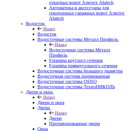
откатных ворот Алютех Alutech
Автоматика и аксессуары для
секционных гаражных ворот Алютех
Alutech
Водосток
Назад
Водосток
Водосточные системы Металл Профиль
Назад
Водосточные системы Металл
Профиль
Foramina круглого сечения
Foramina прямоугольного сечения
Водосточные системы большого диаметра
Водосточная система оцинкованная
Водосточные системы OSNO
Водосточные системы ТехноНИКОЛЬ
Двери и окна
Назад
Двери и окна
Двери
Назад
Двери
Противопожарные двери
Окна