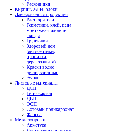
Расходники
Кирпич, ЖБИ, блоки
Лакокрасочная продукция
Растворители
Герметики, клей, пена
монтажная, жидкие
гвозди
Грунтовки
Здоровый дом
(антисептики,
пропитки,
деревозащита)
Краски водно-
дисперсионные
Эмали
Листовые материалы
ДСП
Гипсокартон
ДВП
ОСП
Сотовый поликарбонат
Фанера
Металлопрокат
Арматура
Листы металлические