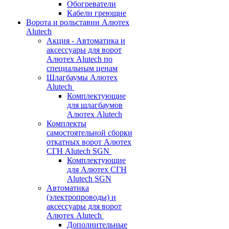
Обогреватели
Кабели греющие
Ворота и рольставни Алютех
Alutech
Акция - Автоматика и
аксессуары для ворот
Алютех Alutech по
специальным ценам
Шлагбаумы Алютех
Alutech
Комплектующие
для шлагбаумов
Алютех Alutech
Комплекты
самостоятельной сборки
откатных ворот Алютех
СГН Alutech SGN
Комплектующие
для Алютех СГН
Alutech SGN
Автоматика
(электропроводы) и
аксессуары для ворот
Алютех Alutech
Дополнительные