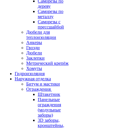
Саморезы по
дереву
Саморезы по
металлу
Саморезы с
прессшайбой
Дюбели для
теплоизоляции
Анкеры
Гвозди
Дюбели
Заклепки
Метрический крепёж
Хомуты
Гидроизоляция
Наружная отделка
Битум и мастики
Ограждения
Штакетник
Панельные
ограждения
(модульные
заборы)
3D заборы,
кронштейны,