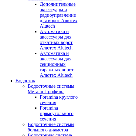
Дополнительные
аксессуары и
радиоуправление
для ворот Алютех
Alutech
Автоматика и
аксессуары для
откатных ворот
Алютех Alutech
Автоматика и
аксессуары для
секционных
гаражных ворот
Алютех Alutech
Водосток
Водосточные системы
Металл Профиль
Foramina круглого
сечения
Foramina
прямоугольного
сечения
Водосточные системы
большого диаметра
Водосточная система