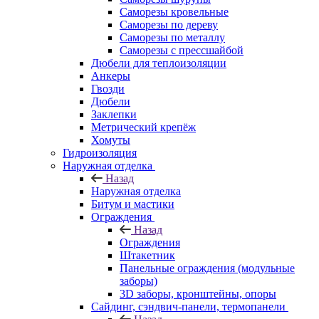
Саморезы кровельные
Саморезы по дереву
Саморезы по металлу
Саморезы с прессшайбой
Дюбели для теплоизоляции
Анкеры
Гвозди
Дюбели
Заклепки
Метрический крепёж
Хомуты
Гидроизоляция
Наружная отделка
Назад
Наружная отделка
Битум и мастики
Ограждения
Назад
Ограждения
Штакетник
Панельные ограждения (модульные
заборы)
3D заборы, кронштейны, опоры
Cайдинг, сэндвич-панели, термопанели