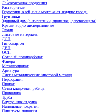
Лакокрасочная продукция
Растворители
Герметики, клей, пена монтажная, жидкие гвозди
Грунтовки
Здоровый дом (антисептики, пропитки, деревозащита)
Краски водно-дисперсионные
Эмали
Листовые материалы
ДСП
Гипсокартон
ДВП
ОСП
Сотовый поликарбонат
Фанера
Металлопрокат
Арматура
Листы металлические (листовой металл)
Перфорация
Прокат
Сетка кладочная, рабица
Проволока
Труба
Внутренняя отделка
Напольные покрытия
Плинтусы, порожки