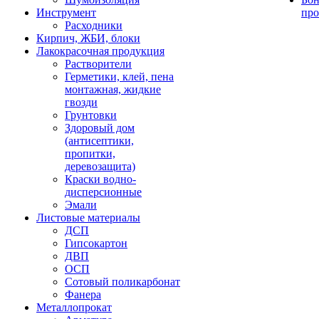
Инструмент
про
Расходники
Кирпич, ЖБИ, блоки
Лакокрасочная продукция
Растворители
Герметики, клей, пена
монтажная, жидкие
гвозди
Грунтовки
Здоровый дом
(антисептики,
пропитки,
деревозащита)
Краски водно-
дисперсионные
Эмали
Листовые материалы
ДСП
Гипсокартон
ДВП
ОСП
Сотовый поликарбонат
Фанера
Металлопрокат