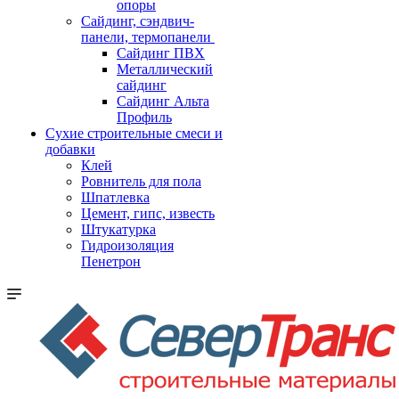
опоры
Cайдинг, сэндвич-
панели, термопанели
Сайдинг ПВХ
Металлический
сайдинг
Сайдинг Альта
Профиль
Сухие строительные смеси и
добавки
Клей
Ровнитель для пола
Шпатлевка
Цемент, гипс, известь
Штукатурка
Гидроизоляция
Пенетрон