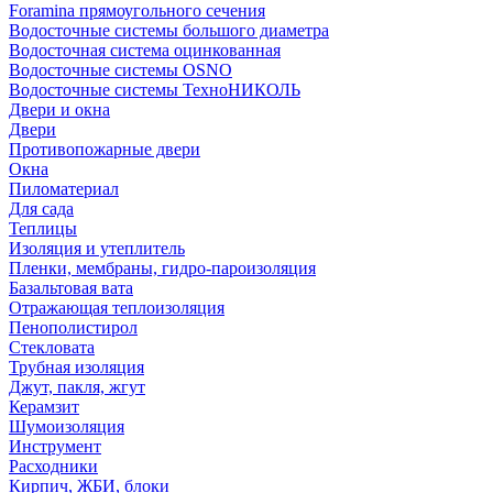
Foramina прямоугольного сечения
Водосточные системы большого диаметра
Водосточная система оцинкованная
Водосточные системы OSNO
Водосточные системы ТехноНИКОЛЬ
Двери и окна
Двери
Противопожарные двери
Окна
Пиломатериал
Для сада
Теплицы
Изоляция и утеплитель
Пленки, мембраны, гидро-пароизоляция
Базальтовая вата
Отражающая теплоизоляция
Пенополистирол
Стекловата
Трубная изоляция
Джут, пакля, жгут
Керамзит
Шумоизоляция
Инструмент
Расходники
Кирпич, ЖБИ, блоки