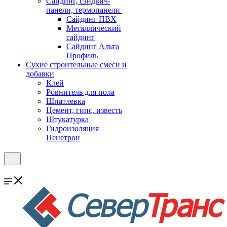
Cайдинг, сэндвич-
панели, термопанели
Сайдинг ПВХ
Металлический
сайдинг
Сайдинг Альта
Профиль
Сухие строительные смеси и
добавки
Клей
Ровнитель для пола
Шпатлевка
Цемент, гипс, известь
Штукатурка
Гидроизоляция
Пенетрон