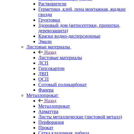
Растворители
Герметики, клей, пена монтажная, жидкие
гвозди
Грунтовки
Здоровый дом (антисептики, пропитки,
деревозащита)
Краски водно-дисперсионные
Эмали
Листовые материалы
Назад
Листовые материалы
ДСП
Гипсокартон
ДВП
ОСП
Сотовый поликарбонат
Фанера
Металлопрокат
Назад
Металлопрокат
Арматура
Листы металлические (листовой металл)
Перфорация
Прокат
Сетка кладочная, рабица