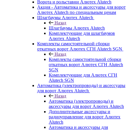
Ворота и рольставни Алютех Alutech
Акция - Автоматика и аксессуары для ворот
Алютех Alutech по специальным ценам
Шлагбаумы Алютех Alutech
Назад
Шлагбаумы Алютех Alutech
Комплектующие для шлагбаумов
Алютех Alutech
Комплекты самостоятельной сборки
откатных ворот Алютех СГН Alutech SGN
Назад
Комплекты самостоятельной сборки
откатных ворот Алютех СГН Alutech
SGN
Комплектующие для Алютех СГН
Alutech SGN
Автоматика (электропроводы) и аксессуары
для ворот Алютех Alutech
Назад
Автоматика (электропроводы) и
аксессуары для ворот Алютех Alutech
Дополнительные аксессуары и
радиоуправление для ворот Алютех
Alutech
Автоматика и аксессуары для