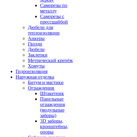
Саморезы по
металлу
Саморезы с
прессшайбой
Дюбели для
теплоизоляции
Анкеры
Гвозди
Дюбели
Заклепки
Метрический крепёж
Хомуты
Гидроизоляция
Наружная отделка
Битум и мастики
Ограждения
Штакетник
Панельные
ограждения
(модульные
заборы)
3D заборы,
кронштейны,
опоры