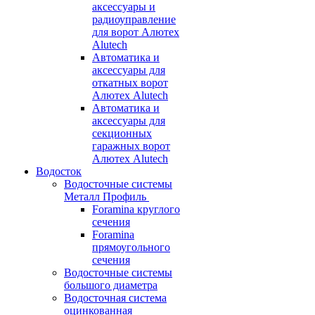
аксессуары и
радиоуправление
для ворот Алютех
Alutech
Автоматика и
аксессуары для
откатных ворот
Алютех Alutech
Автоматика и
аксессуары для
секционных
гаражных ворот
Алютех Alutech
Водосток
Водосточные системы
Металл Профиль
Foramina круглого
сечения
Foramina
прямоугольного
сечения
Водосточные системы
большого диаметра
Водосточная система
оцинкованная