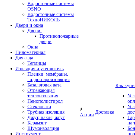
Водосточные системы
OSNO
Водосточные системы
ТехноНИКОЛЬ
Двери и окна
Двери
Противопожарные
двери
Окна
Пиломатериал
Для сада
Теплицы
Изоляция и утеплитель
Пленки, мембраны,
гидро-пароизоляция
Базальтовая вата
Как купи
Отражающая
теплоизоляция
Усл
Пенополистирол
опл
Стекловата
Усл
Трубная изоляция
Доставка
дос
Акции
Джут, пакля, жгут
Гар
Керамзит
на 
Шумоизоляция
Бон
Инструмент
про