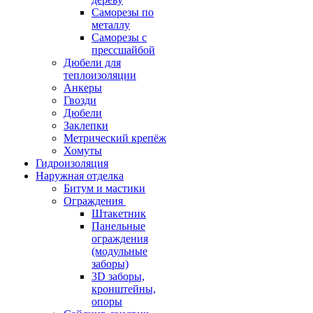
Саморезы по
металлу
Саморезы с
прессшайбой
Дюбели для
теплоизоляции
Анкеры
Гвозди
Дюбели
Заклепки
Метрический крепёж
Хомуты
Гидроизоляция
Наружная отделка
Битум и мастики
Ограждения
Штакетник
Панельные
ограждения
(модульные
заборы)
3D заборы,
кронштейны,
опоры