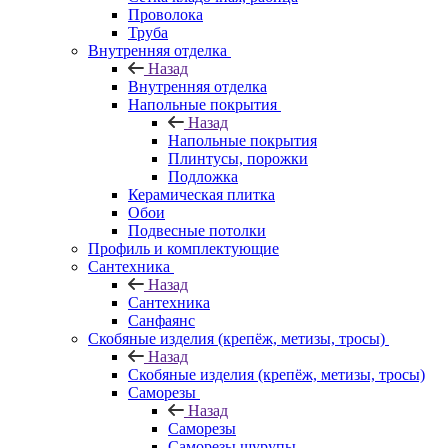
Проволока
Труба
Внутренняя отделка
Назад
Внутренняя отделка
Напольные покрытия
Назад
Напольные покрытия
Плинтусы, порожки
Подложка
Керамическая плитка
Обои
Подвесные потолки
Профиль и комплектующие
Сантехника
Назад
Сантехника
Санфаянс
Скобяные изделия (крепёж, метизы, тросы)
Назад
Скобяные изделия (крепёж, метизы, тросы)
Саморезы
Назад
Саморезы
Саморезы шурупы