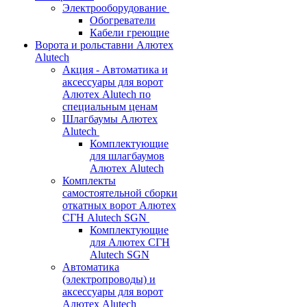
Электрооборудование
Обогреватели
Кабели греющие
Ворота и рольставни Алютех
Alutech
Акция - Автоматика и
аксессуары для ворот
Алютех Alutech по
специальным ценам
Шлагбаумы Алютех
Alutech
Комплектующие
для шлагбаумов
Алютех Alutech
Комплекты
самостоятельной сборки
откатных ворот Алютех
СГН Alutech SGN
Комплектующие
для Алютех СГН
Alutech SGN
Автоматика
(электропроводы) и
аксессуары для ворот
Алютех Alutech