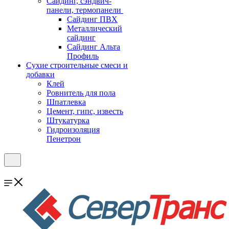
Cайдинг, сэндвич-
панели, термопанели
Сайдинг ПВХ
Металлический
сайдинг
Сайдинг Альта
Профиль
Сухие строительные смеси и
добавки
Клей
Ровнитель для пола
Шпатлевка
Цемент, гипс, известь
Штукатурка
Гидроизоляция
Пенетрон