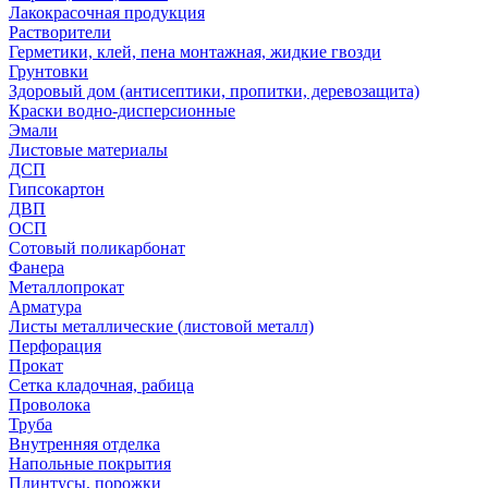
Лакокрасочная продукция
Растворители
Герметики, клей, пена монтажная, жидкие гвозди
Грунтовки
Здоровый дом (антисептики, пропитки, деревозащита)
Краски водно-дисперсионные
Эмали
Листовые материалы
ДСП
Гипсокартон
ДВП
ОСП
Сотовый поликарбонат
Фанера
Металлопрокат
Арматура
Листы металлические (листовой металл)
Перфорация
Прокат
Сетка кладочная, рабица
Проволока
Труба
Внутренняя отделка
Напольные покрытия
Плинтусы, порожки