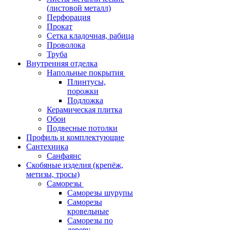
(листовой металл)
Перфорация
Прокат
Сетка кладочная, рабица
Проволока
Труба
Внутренняя отделка
Напольные покрытия
Плинтусы,
порожки
Подложка
Керамическая плитка
Обои
Подвесные потолки
Профиль и комплектующие
Сантехника
Санфаянс
Скобяные изделия (крепёж,
метизы, тросы)
Саморезы
Саморезы шурупы
Саморезы
кровельные
Саморезы по
дереву