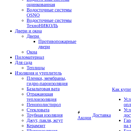
оцинкованная
Водосточные системы
OSNO
Водосточные системы
ТехноНИКОЛЬ
Двери и окна
Двери
Противопожарные
двери
Окна
Пиломатериал
Для сада
Теплицы
Изоляция и утеплитель
Пленки, мембраны,
гидро-пароизоляция
Базальтовая вата
Как купи
Отражающая
теплоизоляция
Усл
Пенополистирол
опл
Стекловата
Усл
Трубная изоляция
Доставка
дос
Акции
Джут, пакля, жгут
Гар
Керамзит
на 
Шумоизоляция
Бон