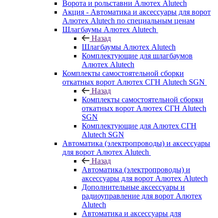
Ворота и рольставни Алютех Alutech
Акция - Автоматика и аксессуары для ворот
Алютех Alutech по специальным ценам
Шлагбаумы Алютех Alutech
Назад
Шлагбаумы Алютех Alutech
Комплектующие для шлагбаумов
Алютех Alutech
Комплекты самостоятельной сборки
откатных ворот Алютех СГН Alutech SGN
Назад
Комплекты самостоятельной сборки
откатных ворот Алютех СГН Alutech
SGN
Комплектующие для Алютех СГН
Alutech SGN
Автоматика (электропроводы) и аксессуары
для ворот Алютех Alutech
Назад
Автоматика (электропроводы) и
аксессуары для ворот Алютех Alutech
Дополнительные аксессуары и
радиоуправление для ворот Алютех
Alutech
Автоматика и аксессуары для