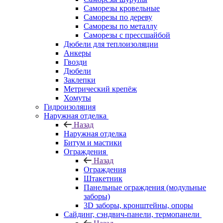
Саморезы кровельные
Саморезы по дереву
Саморезы по металлу
Саморезы с прессшайбой
Дюбели для теплоизоляции
Анкеры
Гвозди
Дюбели
Заклепки
Метрический крепёж
Хомуты
Гидроизоляция
Наружная отделка
Назад
Наружная отделка
Битум и мастики
Ограждения
Назад
Ограждения
Штакетник
Панельные ограждения (модульные
заборы)
3D заборы, кронштейны, опоры
Cайдинг, сэндвич-панели, термопанели