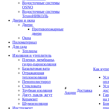
Водосточные системы
OSNO
Водосточные системы
ТехноНИКОЛЬ
Двери и окна
Двери
Противопожарные
двери
Окна
Пиломатериал
Для сада
Теплицы
Изоляция и утеплитель
Пленки, мембраны,
гидро-пароизоляция
Базальтовая вата
Как купи
Отражающая
теплоизоляция
Усл
Пенополистирол
опл
Стекловата
Усл
Трубная изоляция
Доставка
дос
Акции
Джут, пакля, жгут
Гар
Керамзит
на 
Шумоизоляция
Бон
Инструмент
про