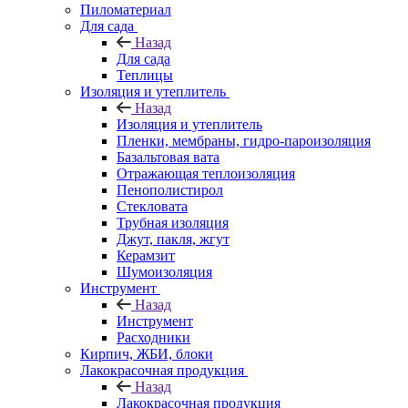
Пиломатериал
Для сада
Назад
Для сада
Теплицы
Изоляция и утеплитель
Назад
Изоляция и утеплитель
Пленки, мембраны, гидро-пароизоляция
Базальтовая вата
Отражающая теплоизоляция
Пенополистирол
Стекловата
Трубная изоляция
Джут, пакля, жгут
Керамзит
Шумоизоляция
Инструмент
Назад
Инструмент
Расходники
Кирпич, ЖБИ, блоки
Лакокрасочная продукция
Назад
Лакокрасочная продукция