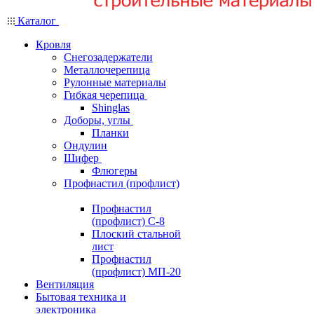
Каталог
Кровля
Снегозадержатели
Металлочерепица
Рулонные материалы
Гибкая черепица
Shinglas
Доборы, углы
Планки
Ондулин
Шифер
Флюгеры
Профнастил (профлист)
Профнастил
(профлист) С-8
Плоский стальной
лист
Профнастил
(профлист) МП-20
Вентиляция
Бытовая техника и
электроника