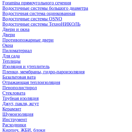
Foramina прямоугольного сечения
Водосточные системы большого диаметра
Водосточная система оцинкованная
Водосточные системы OSNO
Водосточные системы ТехноНИКОЛЬ
Двери и окна
Двери
Противопожарные двери
Окна
Пиломатериал
Для сада
Теплицы
Изоляция и утеплитель
Пленки, мембраны, гидро-пароизоляция
Базальтовая вата
Отражающая теплоизоляция
Пенополистирол
Стекловата
Трубная изоляция
Джут, пакля, жгут
Керамзит
Шумоизоляция
Инструмент
Расходники
Кирпич, ЖБИ, блоки