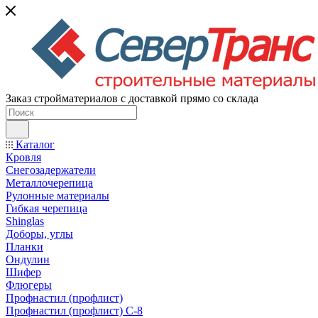
Заказ стройматериалов с доставкой прямо со склада
Каталог
Кровля
Снегозадержатели
Металлочерепица
Рулонные материалы
Гибкая черепица
Shinglas
Доборы, углы
Планки
Ондулин
Шифер
Флюгеры
Профнастил (профлист)
Профнастил (профлист) С-8