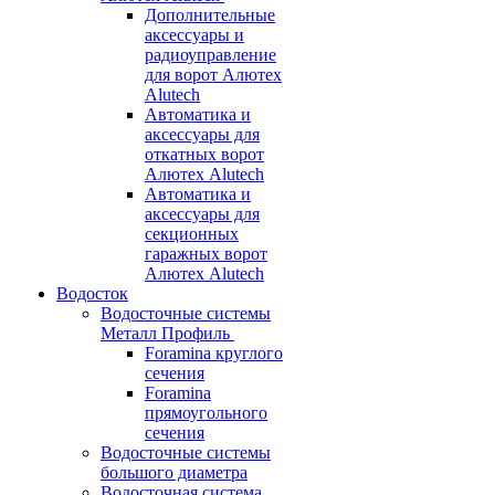
Дополнительные
аксессуары и
радиоуправление
для ворот Алютех
Alutech
Автоматика и
аксессуары для
откатных ворот
Алютех Alutech
Автоматика и
аксессуары для
секционных
гаражных ворот
Алютех Alutech
Водосток
Водосточные системы
Металл Профиль
Foramina круглого
сечения
Foramina
прямоугольного
сечения
Водосточные системы
большого диаметра
Водосточная система