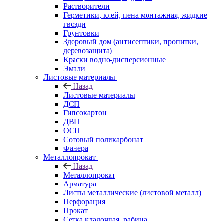
Растворители
Герметики, клей, пена монтажная, жидкие
гвозди
Грунтовки
Здоровый дом (антисептики, пропитки,
деревозащита)
Краски водно-дисперсионные
Эмали
Листовые материалы
Назад
Листовые материалы
ДСП
Гипсокартон
ДВП
ОСП
Сотовый поликарбонат
Фанера
Металлопрокат
Назад
Металлопрокат
Арматура
Листы металлические (листовой металл)
Перфорация
Прокат
Сетка кладочная, рабица