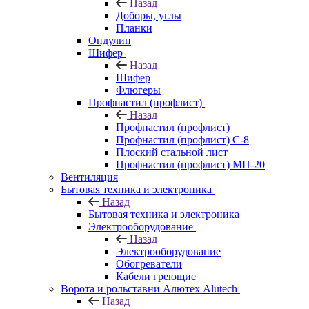
Назад
Доборы, углы
Планки
Ондулин
Шифер
Назад
Шифер
Флюгеры
Профнастил (профлист)
Назад
Профнастил (профлист)
Профнастил (профлист) С-8
Плоский стальной лист
Профнастил (профлист) МП-20
Вентиляция
Бытовая техника и электроника
Назад
Бытовая техника и электроника
Электрооборудование
Назад
Электрооборудование
Обогреватели
Кабели греющие
Ворота и рольставни Алютех Alutech
Назад