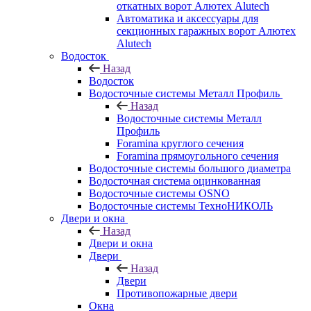
откатных ворот Алютех Alutech
Автоматика и аксессуары для
секционных гаражных ворот Алютех
Alutech
Водосток
Назад
Водосток
Водосточные системы Металл Профиль
Назад
Водосточные системы Металл
Профиль
Foramina круглого сечения
Foramina прямоугольного сечения
Водосточные системы большого диаметра
Водосточная система оцинкованная
Водосточные системы OSNO
Водосточные системы ТехноНИКОЛЬ
Двери и окна
Назад
Двери и окна
Двери
Назад
Двери
Противопожарные двери
Окна