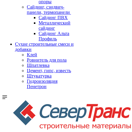
опоры
Cайдинг, сэндвич-
панели, термопанели
Сайдинг ПВХ
Металлический
сайдинг
Сайдинг Альта
Профиль
Сухие строительные смеси и
добавки
Клей
Ровнитель для пола
Шпатлевка
Цемент, гипс, известь
Штукатурка
Гидроизоляция
Пенетрон