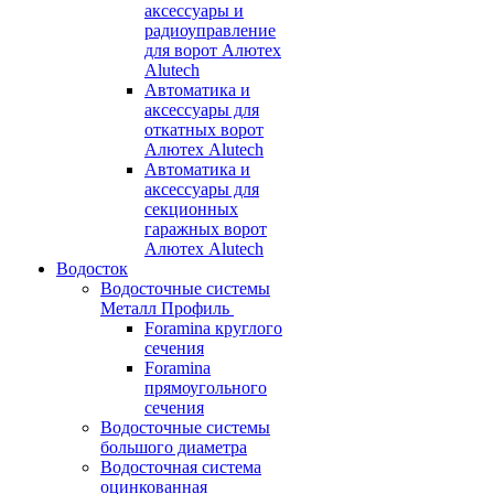
аксессуары и
радиоуправление
для ворот Алютех
Alutech
Автоматика и
аксессуары для
откатных ворот
Алютех Alutech
Автоматика и
аксессуары для
секционных
гаражных ворот
Алютех Alutech
Водосток
Водосточные системы
Металл Профиль
Foramina круглого
сечения
Foramina
прямоугольного
сечения
Водосточные системы
большого диаметра
Водосточная система
оцинкованная