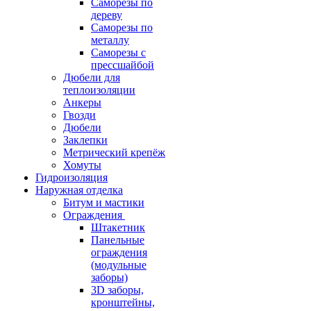
Саморезы по
дереву
Саморезы по
металлу
Саморезы с
прессшайбой
Дюбели для
теплоизоляции
Анкеры
Гвозди
Дюбели
Заклепки
Метрический крепёж
Хомуты
Гидроизоляция
Наружная отделка
Битум и мастики
Ограждения
Штакетник
Панельные
ограждения
(модульные
заборы)
3D заборы,
кронштейны,