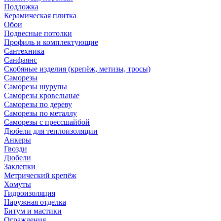
Подложка
Керамическая плитка
Обои
Подвесные потолки
Профиль и комплектующие
Сантехника
Санфаянс
Скобяные изделия (крепёж, метизы, тросы)
Саморезы
Саморезы шурупы
Саморезы кровельные
Саморезы по дереву
Саморезы по металлу
Саморезы с прессшайбой
Дюбели для теплоизоляции
Анкеры
Гвозди
Дюбели
Заклепки
Метрический крепёж
Хомуты
Гидроизоляция
Наружная отделка
Битум и мастики
Ограждения