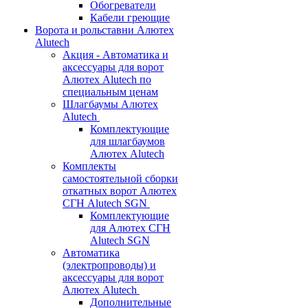
Обогреватели
Кабели греющие
Ворота и рольставни Алютех
Alutech
Акция - Автоматика и
аксессуары для ворот
Алютех Alutech по
специальным ценам
Шлагбаумы Алютех
Alutech
Комплектующие
для шлагбаумов
Алютех Alutech
Комплекты
самостоятельной сборки
откатных ворот Алютех
СГН Alutech SGN
Комплектующие
для Алютех СГН
Alutech SGN
Автоматика
(электропроводы) и
аксессуары для ворот
Алютех Alutech
Дополнительные