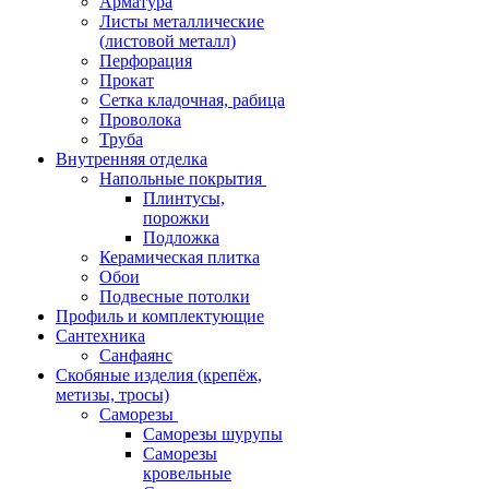
Арматура
Листы металлические
(листовой металл)
Перфорация
Прокат
Сетка кладочная, рабица
Проволока
Труба
Внутренняя отделка
Напольные покрытия
Плинтусы,
порожки
Подложка
Керамическая плитка
Обои
Подвесные потолки
Профиль и комплектующие
Сантехника
Санфаянс
Скобяные изделия (крепёж,
метизы, тросы)
Саморезы
Саморезы шурупы
Саморезы
кровельные