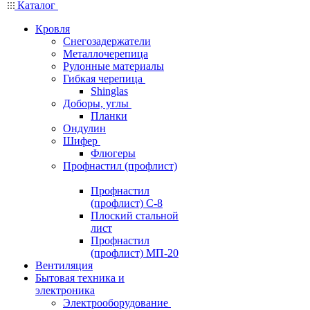
Каталог
Кровля
Снегозадержатели
Металлочерепица
Рулонные материалы
Гибкая черепица
Shinglas
Доборы, углы
Планки
Ондулин
Шифер
Флюгеры
Профнастил (профлист)
Профнастил
(профлист) С-8
Плоский стальной
лист
Профнастил
(профлист) МП-20
Вентиляция
Бытовая техника и
электроника
Электрооборудование