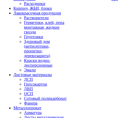
Расходники
Кирпич, ЖБИ, блоки
Лакокрасочная продукция
Растворители
Герметики, клей, пена
монтажная, жидкие
гвозди
Грунтовки
Здоровый дом
(антисептики,
пропитки,
деревозащита)
Краски водно-
дисперсионные
Эмали
Листовые материалы
ДСП
Гипсокартон
ДВП
ОСП
Сотовый поликарбонат
Фанера
Металлопрокат
Арматура
Листы металлические