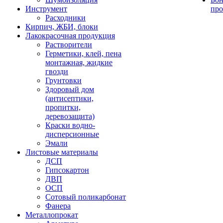
Инструмент
про
Расходники
Кирпич, ЖБИ, блоки
Лакокрасочная продукция
Растворители
Герметики, клей, пена
монтажная, жидкие
гвозди
Грунтовки
Здоровый дом
(антисептики,
пропитки,
деревозащита)
Краски водно-
дисперсионные
Эмали
Листовые материалы
ДСП
Гипсокартон
ДВП
ОСП
Сотовый поликарбонат
Фанера
Металлопрокат