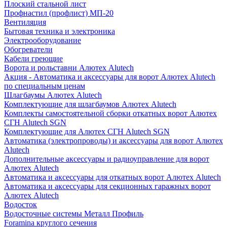
Плоский стальной лист
Профнастил (профлист) МП-20
Вентиляция
Бытовая техника и электроника
Электрооборудование
Обогреватели
Кабели греющие
Ворота и рольставни Алютех Alutech
Акция - Автоматика и аксессуары для ворот Алютех Alutech
по специальным ценам
Шлагбаумы Алютех Alutech
Комплектующие для шлагбаумов Алютех Alutech
Комплекты самостоятельной сборки откатных ворот Алютех
СГН Alutech SGN
Комплектующие для Алютех СГН Alutech SGN
Автоматика (электропроводы) и аксессуары для ворот Алютех
Alutech
Дополнительные аксессуары и радиоуправление для ворот
Алютех Alutech
Автоматика и аксессуары для откатных ворот Алютех Alutech
Автоматика и аксессуары для секционных гаражных ворот
Алютех Alutech
Водосток
Водосточные системы Металл Профиль
Foramina круглого сечения