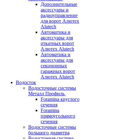
Дополнительные
аксессуары и
радиоуправление
для ворот Алютех
Alutech
Автоматика и
аксессуары для
откатных ворот
Алютех Alutech
Автоматика и
аксессуары для
секционных
гаражных ворот
Алютех Alutech
Водосток
Водосточные системы
Металл Профиль
Foramina круглого
сечения
Foramina
прямоугольного
сечения
Водосточные системы
большого диаметра
Водосточная система