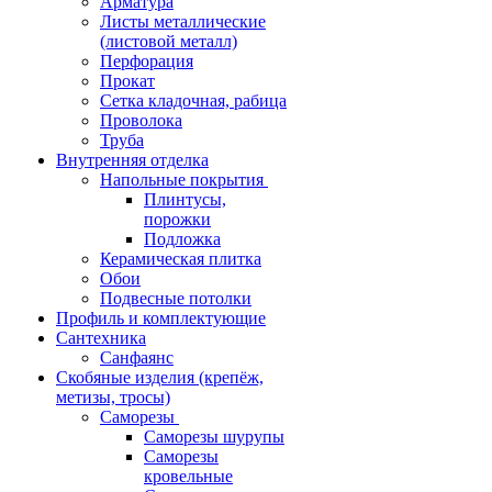
Арматура
Листы металлические
(листовой металл)
Перфорация
Прокат
Сетка кладочная, рабица
Проволока
Труба
Внутренняя отделка
Напольные покрытия
Плинтусы,
порожки
Подложка
Керамическая плитка
Обои
Подвесные потолки
Профиль и комплектующие
Сантехника
Санфаянс
Скобяные изделия (крепёж,
метизы, тросы)
Саморезы
Саморезы шурупы
Саморезы
кровельные