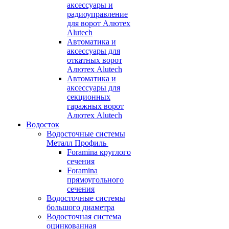
аксессуары и
радиоуправление
для ворот Алютех
Alutech
Автоматика и
аксессуары для
откатных ворот
Алютех Alutech
Автоматика и
аксессуары для
секционных
гаражных ворот
Алютех Alutech
Водосток
Водосточные системы
Металл Профиль
Foramina круглого
сечения
Foramina
прямоугольного
сечения
Водосточные системы
большого диаметра
Водосточная система
оцинкованная