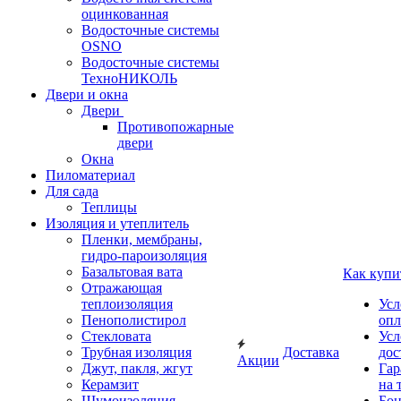
оцинкованная
Водосточные системы
OSNO
Водосточные системы
ТехноНИКОЛЬ
Двери и окна
Двери
Противопожарные
двери
Окна
Пиломатериал
Для сада
Теплицы
Изоляция и утеплитель
Пленки, мембраны,
гидро-пароизоляция
Базальтовая вата
Как купи
Отражающая
теплоизоляция
Усл
Пенополистирол
опл
Стекловата
Усл
Трубная изоляция
Доставка
дос
Акции
Джут, пакля, жгут
Гар
Керамзит
на 
Шумоизоляция
Бон