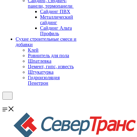
Cайдинг, сэндвич-
панели, термопанели
Сайдинг ПВХ
Металлический
сайдинг
Сайдинг Альта
Профиль
Сухие строительные смеси и
добавки
Клей
Ровнитель для пола
Шпатлевка
Цемент, гипс, известь
Штукатурка
Гидроизоляция
Пенетрон