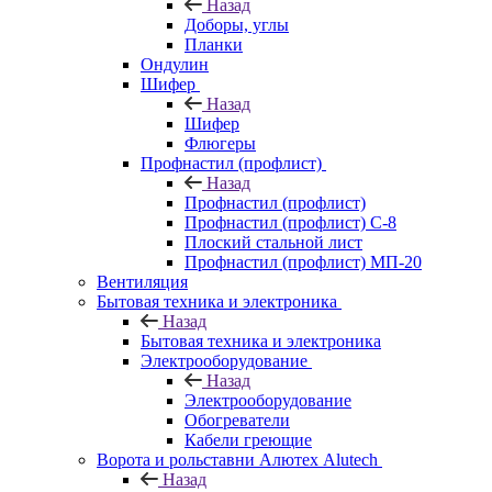
Назад
Доборы, углы
Планки
Ондулин
Шифер
Назад
Шифер
Флюгеры
Профнастил (профлист)
Назад
Профнастил (профлист)
Профнастил (профлист) С-8
Плоский стальной лист
Профнастил (профлист) МП-20
Вентиляция
Бытовая техника и электроника
Назад
Бытовая техника и электроника
Электрооборудование
Назад
Электрооборудование
Обогреватели
Кабели греющие
Ворота и рольставни Алютех Alutech
Назад