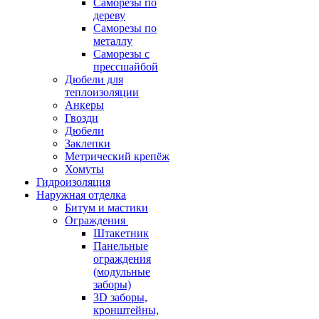
Саморезы по
дереву
Саморезы по
металлу
Саморезы с
прессшайбой
Дюбели для
теплоизоляции
Анкеры
Гвозди
Дюбели
Заклепки
Метрический крепёж
Хомуты
Гидроизоляция
Наружная отделка
Битум и мастики
Ограждения
Штакетник
Панельные
ограждения
(модульные
заборы)
3D заборы,
кронштейны,