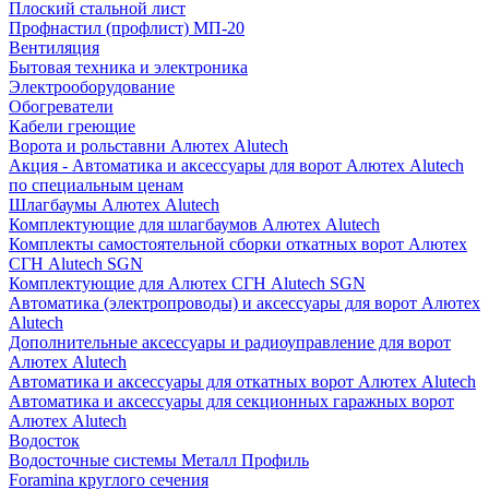
Плоский стальной лист
Профнастил (профлист) МП-20
Вентиляция
Бытовая техника и электроника
Электрооборудование
Обогреватели
Кабели греющие
Ворота и рольставни Алютех Alutech
Акция - Автоматика и аксессуары для ворот Алютех Alutech
по специальным ценам
Шлагбаумы Алютех Alutech
Комплектующие для шлагбаумов Алютех Alutech
Комплекты самостоятельной сборки откатных ворот Алютех
СГН Alutech SGN
Комплектующие для Алютех СГН Alutech SGN
Автоматика (электропроводы) и аксессуары для ворот Алютех
Alutech
Дополнительные аксессуары и радиоуправление для ворот
Алютех Alutech
Автоматика и аксессуары для откатных ворот Алютех Alutech
Автоматика и аксессуары для секционных гаражных ворот
Алютех Alutech
Водосток
Водосточные системы Металл Профиль
Foramina круглого сечения