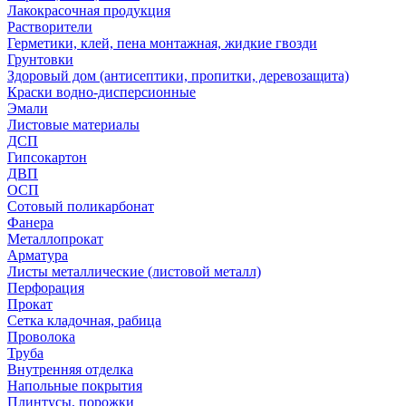
Лакокрасочная продукция
Растворители
Герметики, клей, пена монтажная, жидкие гвозди
Грунтовки
Здоровый дом (антисептики, пропитки, деревозащита)
Краски водно-дисперсионные
Эмали
Листовые материалы
ДСП
Гипсокартон
ДВП
ОСП
Сотовый поликарбонат
Фанера
Металлопрокат
Арматура
Листы металлические (листовой металл)
Перфорация
Прокат
Сетка кладочная, рабица
Проволока
Труба
Внутренняя отделка
Напольные покрытия
Плинтусы, порожки