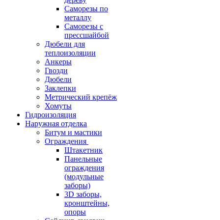
Саморезы по
металлу
Саморезы с
прессшайбой
Дюбели для
теплоизоляции
Анкеры
Гвозди
Дюбели
Заклепки
Метрический крепёж
Хомуты
Гидроизоляция
Наружная отделка
Битум и мастики
Ограждения
Штакетник
Панельные
ограждения
(модульные
заборы)
3D заборы,
кронштейны,
опоры