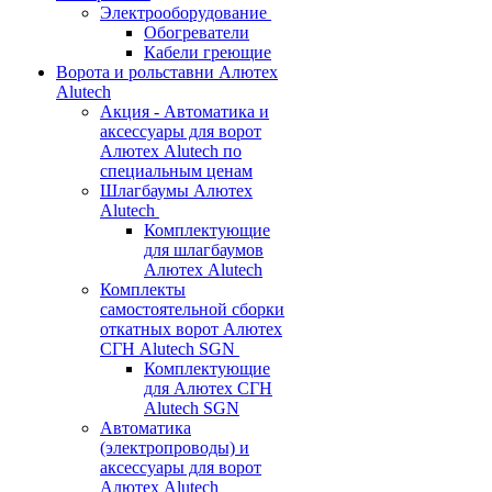
Электрооборудование
Обогреватели
Кабели греющие
Ворота и рольставни Алютех
Alutech
Акция - Автоматика и
аксессуары для ворот
Алютех Alutech по
специальным ценам
Шлагбаумы Алютех
Alutech
Комплектующие
для шлагбаумов
Алютех Alutech
Комплекты
самостоятельной сборки
откатных ворот Алютех
СГН Alutech SGN
Комплектующие
для Алютех СГН
Alutech SGN
Автоматика
(электропроводы) и
аксессуары для ворот
Алютех Alutech