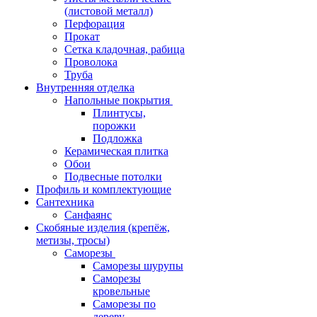
(листовой металл)
Перфорация
Прокат
Сетка кладочная, рабица
Проволока
Труба
Внутренняя отделка
Напольные покрытия
Плинтусы,
порожки
Подложка
Керамическая плитка
Обои
Подвесные потолки
Профиль и комплектующие
Сантехника
Санфаянс
Скобяные изделия (крепёж,
метизы, тросы)
Саморезы
Саморезы шурупы
Саморезы
кровельные
Саморезы по
дереву