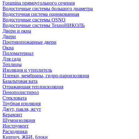
Foramina прямоугольного сечения
Водосточные системы большого диаметра
Водосточная система оцинкованная
Водосточные системы OSNO
Водосточные системы ТехноНИКОЛЬ
Двери и окна
Двери
Противопожарные двери
Окна
Пиломатериал
Для сада
Теплицы
Изоляция и утеплитель
Пленки, мембраны, гидро-пароизоляция
Базальтовая вата
Отражающая теплоизоляция
Пенополистирол
Стекловата
Трубная изоляция
Джут, пакля, жгут
Керамзит
Шумоизоляция
Инструмент
Расходники
Кирпич, ЖБИ, блоки