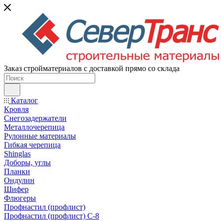
Заказ стройматериалов с доставкой прямо со склада
Каталог
Кровля
Снегозадержатели
Металлочерепица
Рулонные материалы
Гибкая черепица
Shinglas
Доборы, углы
Планки
Ондулин
Шифер
Флюгеры
Профнастил (профлист)
Профнастил (профлист) С-8