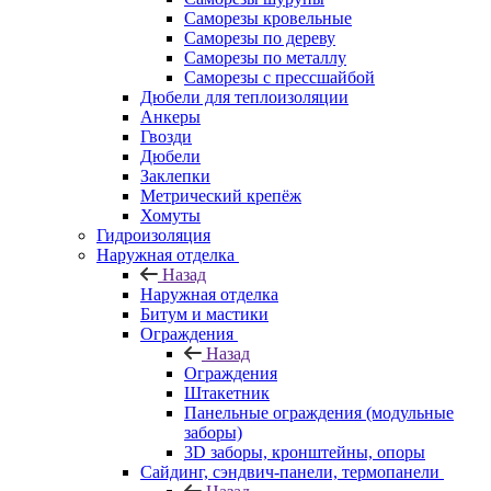
Саморезы кровельные
Саморезы по дереву
Саморезы по металлу
Саморезы с прессшайбой
Дюбели для теплоизоляции
Анкеры
Гвозди
Дюбели
Заклепки
Метрический крепёж
Хомуты
Гидроизоляция
Наружная отделка
Назад
Наружная отделка
Битум и мастики
Ограждения
Назад
Ограждения
Штакетник
Панельные ограждения (модульные
заборы)
3D заборы, кронштейны, опоры
Cайдинг, сэндвич-панели, термопанели