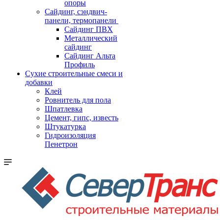
опоры
Cайдинг, сэндвич-
панели, термопанели
Сайдинг ПВХ
Металлический
сайдинг
Сайдинг Альта
Профиль
Сухие строительные смеси и
добавки
Клей
Ровнитель для пола
Шпатлевка
Цемент, гипс, известь
Штукатурка
Гидроизоляция
Пенетрон