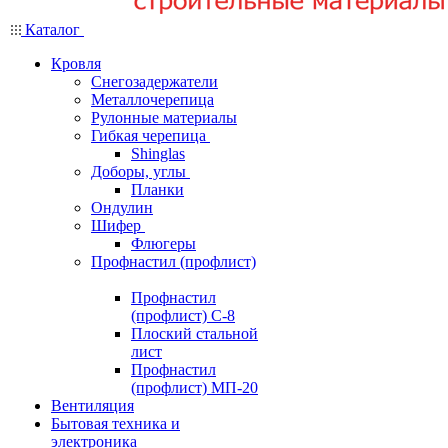
Каталог
Кровля
Снегозадержатели
Металлочерепица
Рулонные материалы
Гибкая черепица
Shinglas
Доборы, углы
Планки
Ондулин
Шифер
Флюгеры
Профнастил (профлист)
Профнастил
(профлист) С-8
Плоский стальной
лист
Профнастил
(профлист) МП-20
Вентиляция
Бытовая техника и
электроника