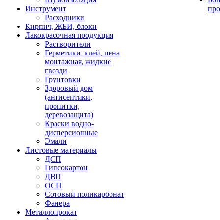
Инструмент
про
Расходники
Кирпич, ЖБИ, блоки
Лакокрасочная продукция
Растворители
Герметики, клей, пена
монтажная, жидкие
гвозди
Грунтовки
Здоровый дом
(антисептики,
пропитки,
деревозащита)
Краски водно-
дисперсионные
Эмали
Листовые материалы
ДСП
Гипсокартон
ДВП
ОСП
Сотовый поликарбонат
Фанера
Металлопрокат