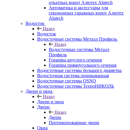
откатных ворот Алютех Alutech
Автоматика и аксессуары для
секционных гаражных ворот Алютех
Alutech
Водосток
Назад
Водосток
Водосточные системы Металл Профиль
Назад
Водосточные системы Металл
Профиль
Foramina круглого сечения
Foramina прямоугольного сечения
Водосточные системы большого диаметра
Водосточная система оцинкованная
Водосточные системы OSNO
Водосточные системы ТехноНИКОЛЬ
Двери и окна
Назад
Двери и окна
Двери
Назад
Двери
Противопожарные двери
Окна