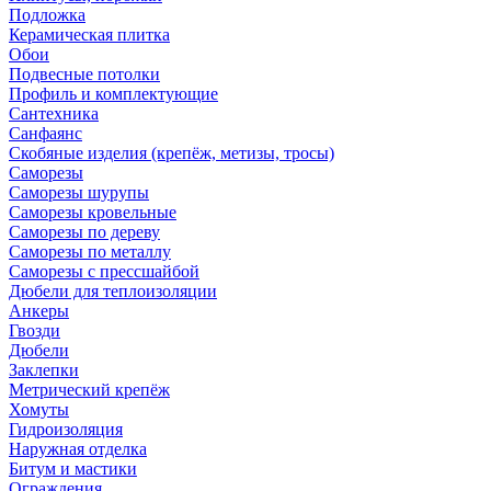
Подложка
Керамическая плитка
Обои
Подвесные потолки
Профиль и комплектующие
Сантехника
Санфаянс
Скобяные изделия (крепёж, метизы, тросы)
Саморезы
Саморезы шурупы
Саморезы кровельные
Саморезы по дереву
Саморезы по металлу
Саморезы с прессшайбой
Дюбели для теплоизоляции
Анкеры
Гвозди
Дюбели
Заклепки
Метрический крепёж
Хомуты
Гидроизоляция
Наружная отделка
Битум и мастики
Ограждения