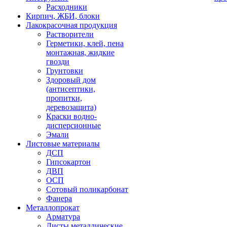
Расходники
Кирпич, ЖБИ, блоки
Лакокрасочная продукция
Растворители
Герметики, клей, пена
монтажная, жидкие
гвозди
Грунтовки
Здоровый дом
(антисептики,
пропитки,
деревозащита)
Краски водно-
дисперсионные
Эмали
Листовые материалы
ДСП
Гипсокартон
ДВП
ОСП
Сотовый поликарбонат
Фанера
Металлопрокат
Арматура
Листы металлические