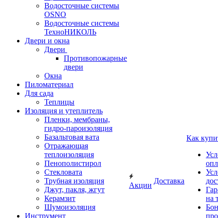
Водосточные системы
OSNO
Водосточные системы
ТехноНИКОЛЬ
Двери и окна
Двери
Противопожарные
двери
Окна
Пиломатериал
Для сада
Теплицы
Изоляция и утеплитель
Пленки, мембраны,
гидро-пароизоляция
Базальтовая вата
Как купи
Отражающая
теплоизоляция
Усл
Пенополистирол
опл
Стекловата
Усл
Трубная изоляция
Доставка
дос
Акции
Джут, пакля, жгут
Гар
Керамзит
на 
Шумоизоляция
Бон
Инструмент
про