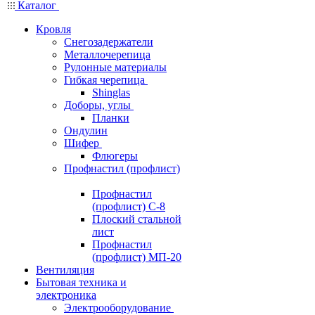
Каталог
Кровля
Снегозадержатели
Металлочерепица
Рулонные материалы
Гибкая черепица
Shinglas
Доборы, углы
Планки
Ондулин
Шифер
Флюгеры
Профнастил (профлист)
Профнастил
(профлист) С-8
Плоский стальной
лист
Профнастил
(профлист) МП-20
Вентиляция
Бытовая техника и
электроника
Электрооборудование