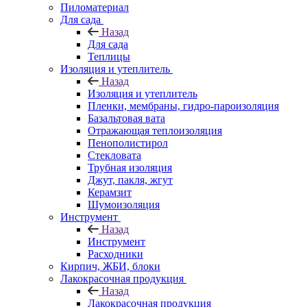
Пиломатериал
Для сада
Назад
Для сада
Теплицы
Изоляция и утеплитель
Назад
Изоляция и утеплитель
Пленки, мембраны, гидро-пароизоляция
Базальтовая вата
Отражающая теплоизоляция
Пенополистирол
Стекловата
Трубная изоляция
Джут, пакля, жгут
Керамзит
Шумоизоляция
Инструмент
Назад
Инструмент
Расходники
Кирпич, ЖБИ, блоки
Лакокрасочная продукция
Назад
Лакокрасочная продукция