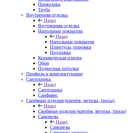
Проволока
Труба
Внутренняя отделка
Назад
Внутренняя отделка
Напольные покрытия
Назад
Напольные покрытия
Плинтусы, порожки
Подложка
Керамическая плитка
Обои
Подвесные потолки
Профиль и комплектующие
Сантехника
Назад
Сантехника
Санфаянс
Скобяные изделия (крепёж, метизы, тросы)
Назад
Скобяные изделия (крепёж, метизы, тросы)
Саморезы
Назад
Саморезы
Саморезы шурупы