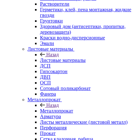
Растворители
Герметики, клей, пена монтажная, жидкие
гвозди
Грунтовки
Здоровый дом (антисептики, пропитки,
деревозащита)
Краски водно-дисперсионные
Эмали
Листовые материалы
Назад
Листовые материалы
ДСП
Гипсокартон
ДВП
ОСП
Сотовый поликарбонат
Фанера
Металлопрокат
Назад
Металлопрокат
Арматура
Листы металлические (листовой металл)
Перфорация
Прокат
Сетка кладочная, рабица