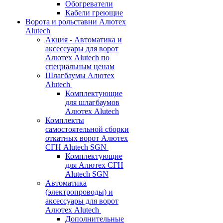
Обогреватели
Кабели греющие
Ворота и рольставни Алютех
Alutech
Акция - Автоматика и
аксессуары для ворот
Алютех Alutech по
специальным ценам
Шлагбаумы Алютех
Alutech
Комплектующие
для шлагбаумов
Алютех Alutech
Комплекты
самостоятельной сборки
откатных ворот Алютех
СГН Alutech SGN
Комплектующие
для Алютех СГН
Alutech SGN
Автоматика
(электропроводы) и
аксессуары для ворот
Алютех Alutech
Дополнительные