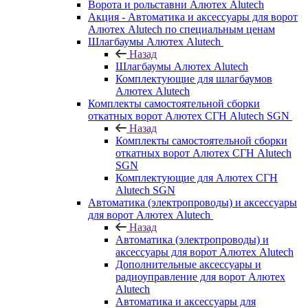
Ворота и рольставни Алютех Alutech
Акция - Автоматика и аксессуары для ворот
Алютех Alutech по специальным ценам
Шлагбаумы Алютех Alutech
Назад
Шлагбаумы Алютех Alutech
Комплектующие для шлагбаумов
Алютех Alutech
Комплекты самостоятельной сборки
откатных ворот Алютех СГН Alutech SGN
Назад
Комплекты самостоятельной сборки
откатных ворот Алютех СГН Alutech
SGN
Комплектующие для Алютех СГН
Alutech SGN
Автоматика (электропроводы) и аксессуары
для ворот Алютех Alutech
Назад
Автоматика (электропроводы) и
аксессуары для ворот Алютех Alutech
Дополнительные аксессуары и
радиоуправление для ворот Алютех
Alutech
Автоматика и аксессуары для