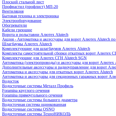
Плоский стальной лист
Профнастил (профлист) МП-20
Вентиляция
Бытовая техника и электроника
Электрооборудование
Обогреватели
Кабели греющие
Ворота и рольставни Алютех Alutech
Акция - Автоматика и аксессуары для ворот Алютех Alutech п
Шлагбаумы Алютех Alutech
Комплектующие для шлагбаумов Алютех Alutech
Комплекты самостоятельной сборки откатных ворот Алютех С
Комплектующие для Алютех СГН Alutech SGN
Автоматика (электропроводы) и аксессуары для ворот Алютех 
Дополнительные аксессуары и радиоуправление для ворот Алю
Автоматика и аксессуары для откатных ворот Алютех Alutech
Автоматика и аксессуары для секционных гаражных ворот Алю
Водосток
Водосточные системы Металл Профиль
Foramina круглого сечения
Foramina прямоугольного сечения
Водосточные системы большого диаметра
Водосточная система оцинкованная
Водосточные системы OSNO
Водосточные системы ТехноНИКОЛЬ