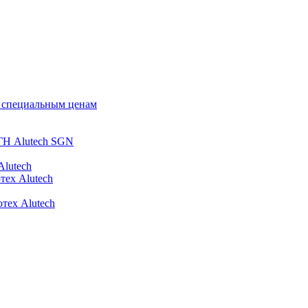
о специальным ценам
ГН Alutech SGN
Alutech
тех Alutech
тех Alutech