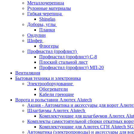
Металлочерепица
Рулонные материалы
Гибкая черепица
Shinglas
Доборы, углы
Планки
Ондулин
Шифер
Флюгеры
Профнастил (профлист)
Профнастил (профлист) С-8
Плоский стальной лист
Профнастил (профлист) МП-20
Вентиляция
Бытовая техника и электроника
Электрооборудование
Обогреватели
Кабели греющие
Ворота и рольставни Алютех Alutech
Акция - Автоматика и аксессуары для ворот Алюте
Шлагбаумы Алютех Alutech
Комплектующие для шлагбаумов Алютех Alut
Комплекты самостоятельной сборки откатных вор
Комплектующие для Алютех СГН Alutech S
Автоматика (электропроводы) и аксессуары для во