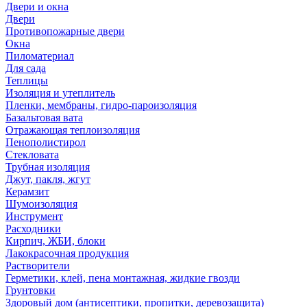
Двери и окна
Двери
Противопожарные двери
Окна
Пиломатериал
Для сада
Теплицы
Изоляция и утеплитель
Пленки, мембраны, гидро-пароизоляция
Базальтовая вата
Отражающая теплоизоляция
Пенополистирол
Стекловата
Трубная изоляция
Джут, пакля, жгут
Керамзит
Шумоизоляция
Инструмент
Расходники
Кирпич, ЖБИ, блоки
Лакокрасочная продукция
Растворители
Герметики, клей, пена монтажная, жидкие гвозди
Грунтовки
Здоровый дом (антисептики, пропитки, деревозащита)