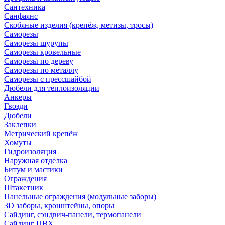
Сантехника
Санфаянс
Скобяные изделия (крепёж, метизы, тросы)
Саморезы
Саморезы шурупы
Саморезы кровельные
Саморезы по дереву
Саморезы по металлу
Саморезы с прессшайбой
Дюбели для теплоизоляции
Анкеры
Гвозди
Дюбели
Заклепки
Метрический крепёж
Хомуты
Гидроизоляция
Наружная отделка
Битум и мастики
Ограждения
Штакетник
Панельные ограждения (модульные заборы)
3D заборы, кронштейны, опоры
Cайдинг, сэндвич-панели, термопанели
Сайдинг ПВХ