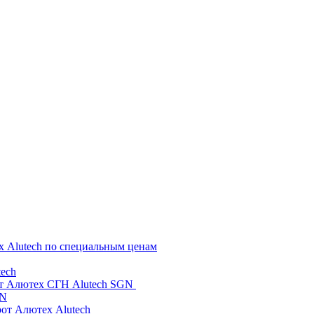
х Alutech по специальным ценам
ech
от Алютех СГН Alutech SGN
GN
рот Алютех Alutech