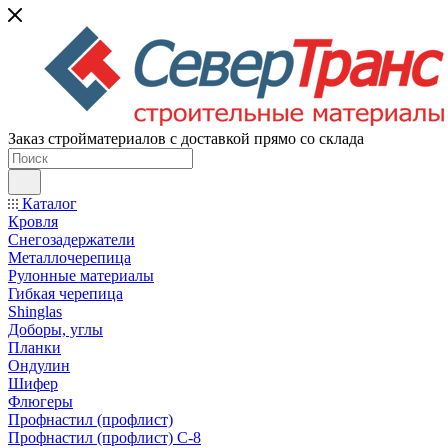
Заказ стройматериалов с доставкой прямо со склада
Каталог
Кровля
Снегозадержатели
Металлочерепица
Рулонные материалы
Гибкая черепица
Shinglas
Доборы, углы
Планки
Ондулин
Шифер
Флюгеры
Профнастил (профлист)
Профнастил (профлист) С-8