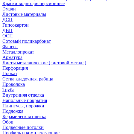
Краски водно-дисперсионные
Эмали
Листовые материалы
ДСП
Гипсокартон
ДВП
ОСП
Сотовый поликарбонат
Фанера
Металлопрокат
Арматура
Листы металлические (листовой металл)
Перфорация
Прокат
Сетка кладочная, рабица
Проволока
Труба
Внутренняя отделка
Напольные покрытия
Плинтусы, порожки
Подложка
Керамическая плитка
Обои
Подвесные потолки
Профиль и комплектующие