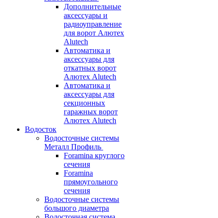
Дополнительные
аксессуары и
радиоуправление
для ворот Алютех
Alutech
Автоматика и
аксессуары для
откатных ворот
Алютех Alutech
Автоматика и
аксессуары для
секционных
гаражных ворот
Алютех Alutech
Водосток
Водосточные системы
Металл Профиль
Foramina круглого
сечения
Foramina
прямоугольного
сечения
Водосточные системы
большого диаметра
Водосточная система