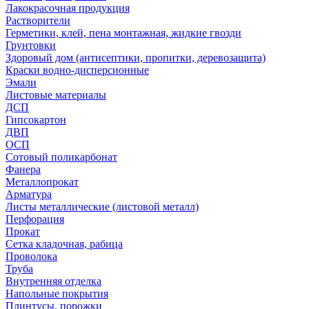
Лакокрасочная продукция
Растворители
Герметики, клей, пена монтажная, жидкие гвозди
Грунтовки
Здоровый дом (антисептики, пропитки, деревозащита)
Краски водно-дисперсионные
Эмали
Листовые материалы
ДСП
Гипсокартон
ДВП
ОСП
Сотовый поликарбонат
Фанера
Металлопрокат
Арматура
Листы металлические (листовой металл)
Перфорация
Прокат
Сетка кладочная, рабица
Проволока
Труба
Внутренняя отделка
Напольные покрытия
Плинтусы, порожки