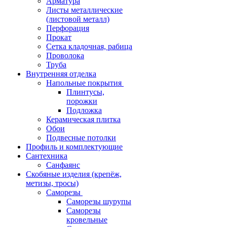
Арматура
Листы металлические
(листовой металл)
Перфорация
Прокат
Сетка кладочная, рабица
Проволока
Труба
Внутренняя отделка
Напольные покрытия
Плинтусы,
порожки
Подложка
Керамическая плитка
Обои
Подвесные потолки
Профиль и комплектующие
Сантехника
Санфаянс
Скобяные изделия (крепёж,
метизы, тросы)
Саморезы
Саморезы шурупы
Саморезы
кровельные