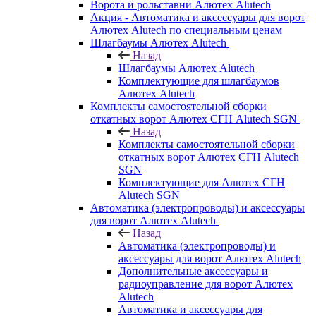
Ворота и рольставни Алютех Alutech
Акция - Автоматика и аксессуары для ворот
Алютех Alutech по специальным ценам
Шлагбаумы Алютех Alutech
Назад
Шлагбаумы Алютех Alutech
Комплектующие для шлагбаумов
Алютех Alutech
Комплекты самостоятельной сборки
откатных ворот Алютех СГН Alutech SGN
Назад
Комплекты самостоятельной сборки
откатных ворот Алютех СГН Alutech
SGN
Комплектующие для Алютех СГН
Alutech SGN
Автоматика (электропроводы) и аксессуары
для ворот Алютех Alutech
Назад
Автоматика (электропроводы) и
аксессуары для ворот Алютех Alutech
Дополнительные аксессуары и
радиоуправление для ворот Алютех
Alutech
Автоматика и аксессуары для