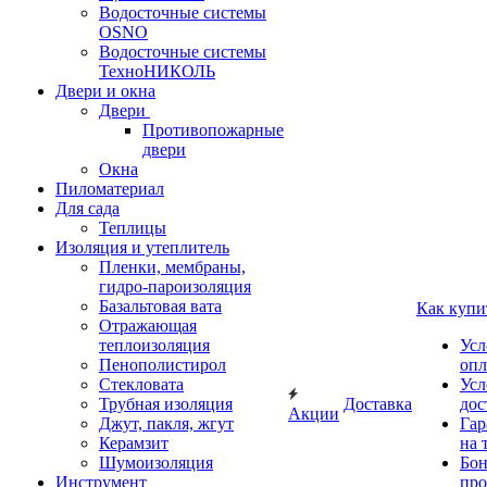
Водосточные системы
OSNO
Водосточные системы
ТехноНИКОЛЬ
Двери и окна
Двери
Противопожарные
двери
Окна
Пиломатериал
Для сада
Теплицы
Изоляция и утеплитель
Пленки, мембраны,
гидро-пароизоляция
Базальтовая вата
Как купи
Отражающая
теплоизоляция
Усл
Пенополистирол
опл
Стекловата
Усл
Трубная изоляция
Доставка
дос
Акции
Джут, пакля, жгут
Гар
Керамзит
на 
Шумоизоляция
Бон
Инструмент
про