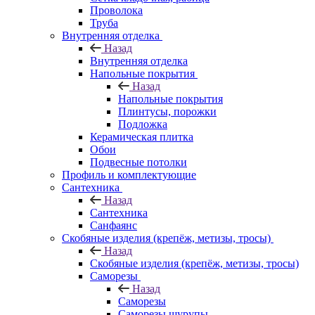
Проволока
Труба
Внутренняя отделка
Назад
Внутренняя отделка
Напольные покрытия
Назад
Напольные покрытия
Плинтусы, порожки
Подложка
Керамическая плитка
Обои
Подвесные потолки
Профиль и комплектующие
Сантехника
Назад
Сантехника
Санфаянс
Скобяные изделия (крепёж, метизы, тросы)
Назад
Скобяные изделия (крепёж, метизы, тросы)
Саморезы
Назад
Саморезы
Саморезы шурупы