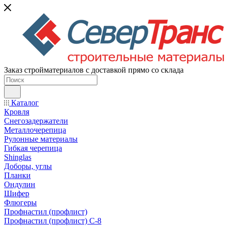
Заказ стройматериалов с доставкой прямо со склада
Каталог
Кровля
Снегозадержатели
Металлочерепица
Рулонные материалы
Гибкая черепица
Shinglas
Доборы, углы
Планки
Ондулин
Шифер
Флюгеры
Профнастил (профлист)
Профнастил (профлист) С-8