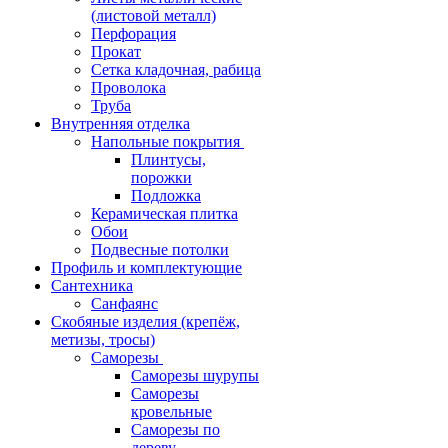
(листовой металл)
Перфорация
Прокат
Сетка кладочная, рабица
Проволока
Труба
Внутренняя отделка
Напольные покрытия
Плинтусы,
порожки
Подложка
Керамическая плитка
Обои
Подвесные потолки
Профиль и комплектующие
Сантехника
Санфаянс
Скобяные изделия (крепёж,
метизы, тросы)
Саморезы
Саморезы шурупы
Саморезы
кровельные
Саморезы по
дереву