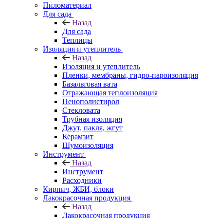
Пиломатериал
Для сада
Назад
Для сада
Теплицы
Изоляция и утеплитель
Назад
Изоляция и утеплитель
Пленки, мембраны, гидро-пароизоляция
Базальтовая вата
Отражающая теплоизоляция
Пенополистирол
Стекловата
Трубная изоляция
Джут, пакля, жгут
Керамзит
Шумоизоляция
Инструмент
Назад
Инструмент
Расходники
Кирпич, ЖБИ, блоки
Лакокрасочная продукция
Назад
Лакокрасочная продукция