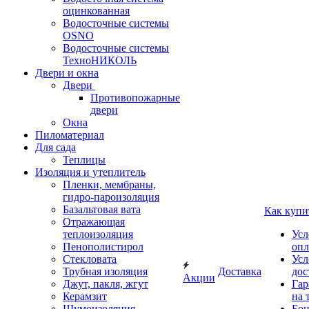
оцинкованная
Водосточные системы
OSNO
Водосточные системы
ТехноНИКОЛЬ
Двери и окна
Двери
Противопожарные
двери
Окна
Пиломатериал
Для сада
Теплицы
Изоляция и утеплитель
Пленки, мембраны,
гидро-пароизоляция
Базальтовая вата
Как купи
Отражающая
теплоизоляция
Усл
Пенополистирол
опл
Стекловата
Усл
Трубная изоляция
Доставка
дос
Акции
Джут, пакля, жгут
Гар
Керамзит
на 
Шумоизоляция
Бон