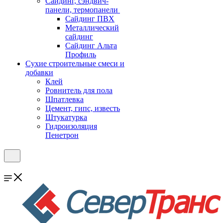
Cайдинг, сэндвич-
панели, термопанели
Сайдинг ПВХ
Металлический
сайдинг
Сайдинг Альта
Профиль
Сухие строительные смеси и
добавки
Клей
Ровнитель для пола
Шпатлевка
Цемент, гипс, известь
Штукатурка
Гидроизоляция
Пенетрон