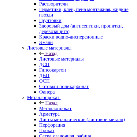
Растворители
Герметики, клей, пена монтажная, жидкие
гвозди
Грунтовки
Здоровый дом (антисептики, пропитки,
деревозащита)
Краски водно-дисперсионные
Эмали
Листовые материалы
Назад
Листовые материалы
ДСП
Гипсокартон
ДВП
ОСП
Сотовый поликарбонат
Фанера
Металлопрокат
Назад
Металлопрокат
Арматура
Листы металлические (листовой металл)
Перфорация
Прокат
Сетка кладочная, рабица