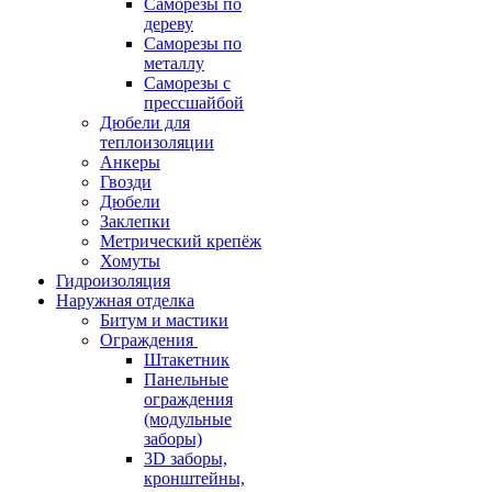
Саморезы по
дереву
Саморезы по
металлу
Саморезы с
прессшайбой
Дюбели для
теплоизоляции
Анкеры
Гвозди
Дюбели
Заклепки
Метрический крепёж
Хомуты
Гидроизоляция
Наружная отделка
Битум и мастики
Ограждения
Штакетник
Панельные
ограждения
(модульные
заборы)
3D заборы,
кронштейны,