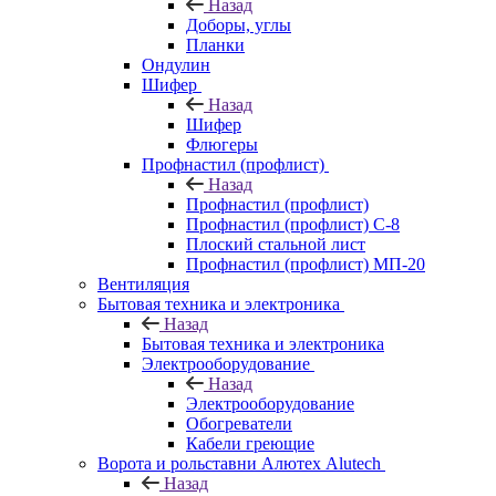
Назад
Доборы, углы
Планки
Ондулин
Шифер
Назад
Шифер
Флюгеры
Профнастил (профлист)
Назад
Профнастил (профлист)
Профнастил (профлист) С-8
Плоский стальной лист
Профнастил (профлист) МП-20
Вентиляция
Бытовая техника и электроника
Назад
Бытовая техника и электроника
Электрооборудование
Назад
Электрооборудование
Обогреватели
Кабели греющие
Ворота и рольставни Алютех Alutech
Назад