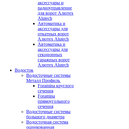
аксессуары и
радиоуправление
для ворот Алютех
Alutech
Автоматика и
аксессуары для
откатных ворот
Алютех Alutech
Автоматика и
аксессуары для
секционных
гаражных ворот
Алютех Alutech
Водосток
Водосточные системы
Металл Профиль
Foramina круглого
сечения
Foramina
прямоугольного
сечения
Водосточные системы
большого диаметра
Водосточная система
оцинкованная