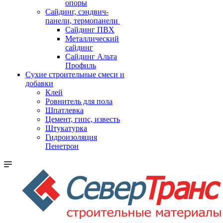
опоры
Cайдинг, сэндвич-
панели, термопанели
Сайдинг ПВХ
Металлический
сайдинг
Сайдинг Альта
Профиль
Сухие строительные смеси и
добавки
Клей
Ровнитель для пола
Шпатлевка
Цемент, гипс, известь
Штукатурка
Гидроизоляция
Пенетрон