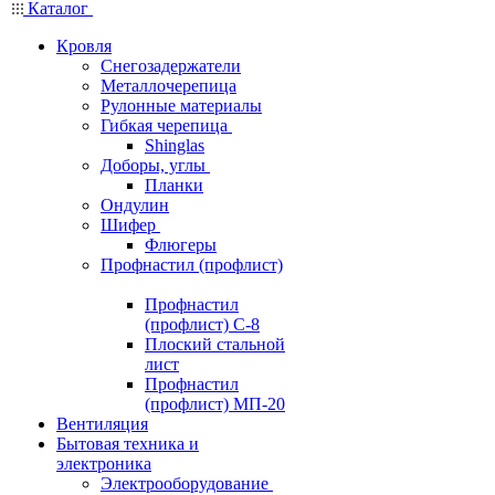
Каталог
Кровля
Снегозадержатели
Металлочерепица
Рулонные материалы
Гибкая черепица
Shinglas
Доборы, углы
Планки
Ондулин
Шифер
Флюгеры
Профнастил (профлист)
Профнастил
(профлист) С-8
Плоский стальной
лист
Профнастил
(профлист) МП-20
Вентиляция
Бытовая техника и
электроника
Электрооборудование