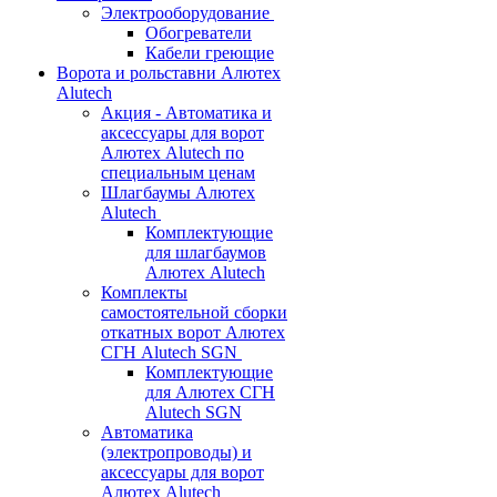
Электрооборудование
Обогреватели
Кабели греющие
Ворота и рольставни Алютех
Alutech
Акция - Автоматика и
аксессуары для ворот
Алютех Alutech по
специальным ценам
Шлагбаумы Алютех
Alutech
Комплектующие
для шлагбаумов
Алютех Alutech
Комплекты
самостоятельной сборки
откатных ворот Алютех
СГН Alutech SGN
Комплектующие
для Алютех СГН
Alutech SGN
Автоматика
(электропроводы) и
аксессуары для ворот
Алютех Alutech