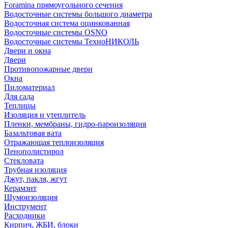
Foramina прямоугольного сечения
Водосточные системы большого диаметра
Водосточная система оцинкованная
Водосточные системы OSNO
Водосточные системы ТехноНИКОЛЬ
Двери и окна
Двери
Противопожарные двери
Окна
Пиломатериал
Для сада
Теплицы
Изоляция и утеплитель
Пленки, мембраны, гидро-пароизоляция
Базальтовая вата
Отражающая теплоизоляция
Пенополистирол
Стекловата
Трубная изоляция
Джут, пакля, жгут
Керамзит
Шумоизоляция
Инструмент
Расходники
Кирпич, ЖБИ, блоки