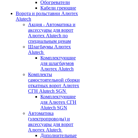
Обогреватели
Кабели греющие
Ворота и рольставни Алютех
Alutech
Акция - Автоматика и
аксессуары для ворот
Алютех Alutech по
специальным ценам
Шлагбаумы Алютех
Alutech
Комплектующие
для шлагбаумов
Алютех Alutech
Комплекты
самостоятельной сборки
откатных ворот Алютех
СГН Alutech SGN
Комплектующие
для Алютех СГН
Alutech SGN
Автоматика
(электропроводы) и
аксессуары для ворот
Алютех Alutech
Дополнительные