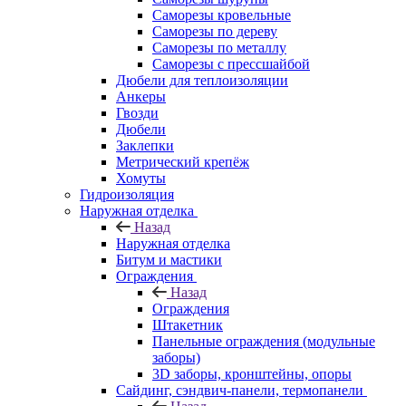
Саморезы кровельные
Саморезы по дереву
Саморезы по металлу
Саморезы с прессшайбой
Дюбели для теплоизоляции
Анкеры
Гвозди
Дюбели
Заклепки
Метрический крепёж
Хомуты
Гидроизоляция
Наружная отделка
Назад
Наружная отделка
Битум и мастики
Ограждения
Назад
Ограждения
Штакетник
Панельные ограждения (модульные
заборы)
3D заборы, кронштейны, опоры
Cайдинг, сэндвич-панели, термопанели