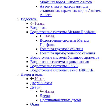
откатных ворот Алютех Alutech
Автоматика и аксессуары для
секционных гаражных ворот Алютех
Alutech
Водосток
Назад
Водосток
Водосточные системы Металл Профиль
Назад
Водосточные системы Металл
Профиль
Foramina круглого сечения
Foramina прямоугольного сечения
Водосточные системы большого диаметра
Водосточная система оцинкованная
Водосточные системы OSNO
Водосточные системы ТехноНИКОЛЬ
Двери и окна
Назад
Двери и окна
Двери
Назад
Двери
Противопожарные двери
Окна