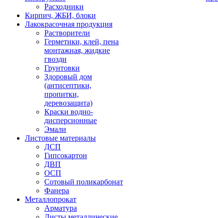
Расходники
Кирпич, ЖБИ, блоки
Лакокрасочная продукция
Растворители
Герметики, клей, пена
монтажная, жидкие
гвозди
Грунтовки
Здоровый дом
(антисептики,
пропитки,
деревозащита)
Краски водно-
дисперсионные
Эмали
Листовые материалы
ДСП
Гипсокартон
ДВП
ОСП
Сотовый поликарбонат
Фанера
Металлопрокат
Арматура
Листы металлические