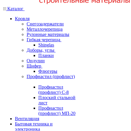
Каталог
Кровля
Снегозадержатели
Металлочерепица
Рулонные материалы
Гибкая черепица
Shinglas
Доборы, углы
Планки
Ондулин
Шифер
Флюгеры
Профнастил (профлист)
Профнастил
(профлист) С-8
Плоский стальной
лист
Профнастил
(профлист) МП-20
Вентиляция
Бытовая техника и
электроника