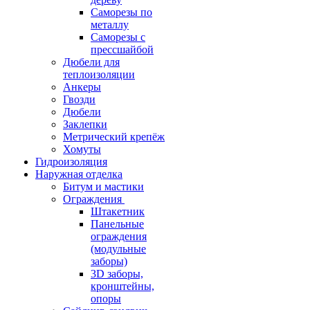
Саморезы по
металлу
Саморезы с
прессшайбой
Дюбели для
теплоизоляции
Анкеры
Гвозди
Дюбели
Заклепки
Метрический крепёж
Хомуты
Гидроизоляция
Наружная отделка
Битум и мастики
Ограждения
Штакетник
Панельные
ограждения
(модульные
заборы)
3D заборы,
кронштейны,
опоры