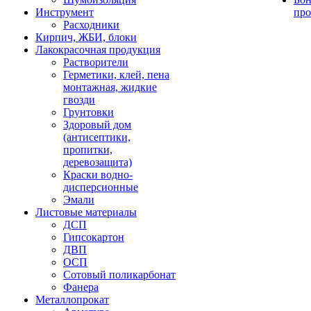
Инструмент
про
Расходники
Кирпич, ЖБИ, блоки
Лакокрасочная продукция
Растворители
Герметики, клей, пена
монтажная, жидкие
гвозди
Грунтовки
Здоровый дом
(антисептики,
пропитки,
деревозащита)
Краски водно-
дисперсионные
Эмали
Листовые материалы
ДСП
Гипсокартон
ДВП
ОСП
Сотовый поликарбонат
Фанера
Металлопрокат