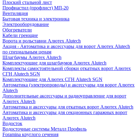
Плоский стальной лист
Профнастил (профлист) МП-20
Вентиляция
Бытовая техника и электроника
Электрооборудование
Обогреватели
Кабели греющие
Ворота и рольставни Алютех Alutech
Акция - Автоматика и аксессуары для ворот Алютех Alutech
по специальным ценам
Шлагбаумы Алютех Alutech
Комплектующие для шлагбаумов Алютех Alutech
Комплекты самостоятельной сборки откатных ворот Алютех
СГН Alutech SGN
Комплектующие для Алютех СГН Alutech SGN
Автоматика (электропроводы) и аксессуары для ворот Алютех
Alutech
Дополнительные аксессуары и радиоуправление для ворот
Алютех Alutech
Автоматика и аксессуары для откатных ворот Алютех Alutech
Автоматика и аксессуары для секционных гаражных ворот
Алютех Alutech
Водосток
Водосточные системы Металл Профиль
Foramina круглого сечения