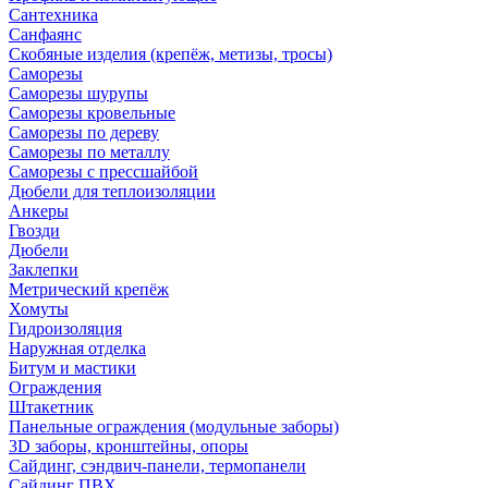
Сантехника
Санфаянс
Скобяные изделия (крепёж, метизы, тросы)
Саморезы
Саморезы шурупы
Саморезы кровельные
Саморезы по дереву
Саморезы по металлу
Саморезы с прессшайбой
Дюбели для теплоизоляции
Анкеры
Гвозди
Дюбели
Заклепки
Метрический крепёж
Хомуты
Гидроизоляция
Наружная отделка
Битум и мастики
Ограждения
Штакетник
Панельные ограждения (модульные заборы)
3D заборы, кронштейны, опоры
Cайдинг, сэндвич-панели, термопанели
Сайдинг ПВХ