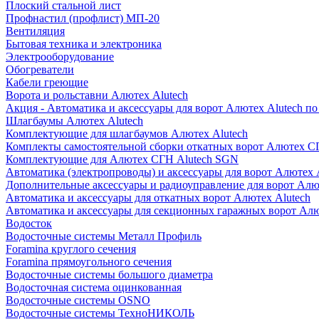
Плоский стальной лист
Профнастил (профлист) МП-20
Вентиляция
Бытовая техника и электроника
Электрооборудование
Обогреватели
Кабели греющие
Ворота и рольставни Алютех Alutech
Акция - Автоматика и аксессуары для ворот Алютех Alutech п
Шлагбаумы Алютех Alutech
Комплектующие для шлагбаумов Алютех Alutech
Комплекты самостоятельной сборки откатных ворот Алютех С
Комплектующие для Алютех СГН Alutech SGN
Автоматика (электропроводы) и аксессуары для ворот Алютех 
Дополнительные аксессуары и радиоуправление для ворот Алю
Автоматика и аксессуары для откатных ворот Алютех Alutech
Автоматика и аксессуары для секционных гаражных ворот Алю
Водосток
Водосточные системы Металл Профиль
Foramina круглого сечения
Foramina прямоугольного сечения
Водосточные системы большого диаметра
Водосточная система оцинкованная
Водосточные системы OSNO
Водосточные системы ТехноНИКОЛЬ