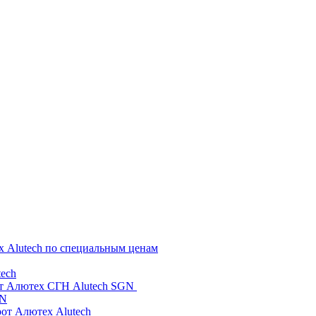
х Alutech по специальным ценам
ech
от Алютех СГН Alutech SGN
GN
рот Алютех Alutech