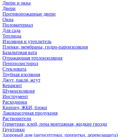
Двери и окна
Двери
Противопожарные двери
Окна
Пиломатериал
Для сада
Теплицы
Изоляция и утеплитель
Пленки, мембраны, гидро-пароизоляция
Базальтовая вата
Отражающая теплоизоляция
Пенополистирол
Стекловата
Трубная изоляция
Джут, пакля, жгут
Керамзит
Шумоизоляция
Инструмент
Расходники
Кирпич, ЖБИ, блоки
Лакокрасочная продукция
Растворители
Герметики, клей, пена монтажная, жидкие гвозди
Грунтовки
Здоровый дом (антисептики, пропитки, деревозащита)