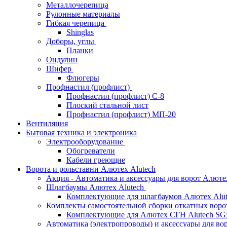
Металлочерепица
Рулонные материалы
Гибкая черепица
Shinglas
Доборы, углы
Планки
Ондулин
Шифер
Флюгеры
Профнастил (профлист)
Профнастил (профлист) С-8
Плоский стальной лист
Профнастил (профлист) МП-20
Вентиляция
Бытовая техника и электроника
Электрооборудование
Обогреватели
Кабели греющие
Ворота и рольставни Алютех Alutech
Акция - Автоматика и аксессуары для ворот Алюте
Шлагбаумы Алютех Alutech
Комплектующие для шлагбаумов Алютех Alut
Комплекты самостоятельной сборки откатных вор
Комплектующие для Алютех СГН Alutech S
Автоматика (электропроводы) и аксессуары для во