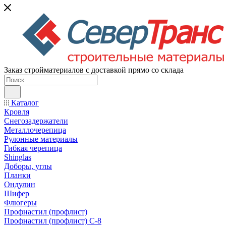
Заказ стройматериалов с доставкой прямо со склада
Каталог
Кровля
Снегозадержатели
Металлочерепица
Рулонные материалы
Гибкая черепица
Shinglas
Доборы, углы
Планки
Ондулин
Шифер
Флюгеры
Профнастил (профлист)
Профнастил (профлист) С-8