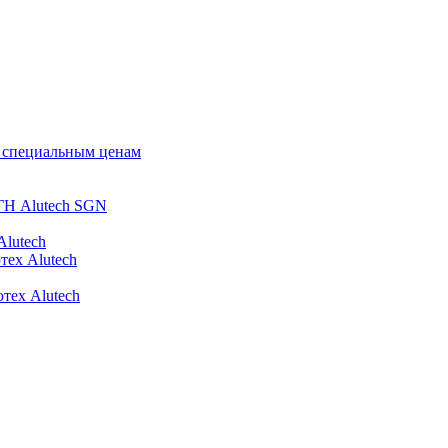
о специальным ценам
ГН Alutech SGN
Alutech
тех Alutech
тех Alutech