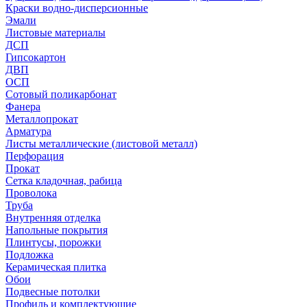
Краски водно-дисперсионные
Эмали
Листовые материалы
ДСП
Гипсокартон
ДВП
ОСП
Сотовый поликарбонат
Фанера
Металлопрокат
Арматура
Листы металлические (листовой металл)
Перфорация
Прокат
Сетка кладочная, рабица
Проволока
Труба
Внутренняя отделка
Напольные покрытия
Плинтусы, порожки
Подложка
Керамическая плитка
Обои
Подвесные потолки
Профиль и комплектующие