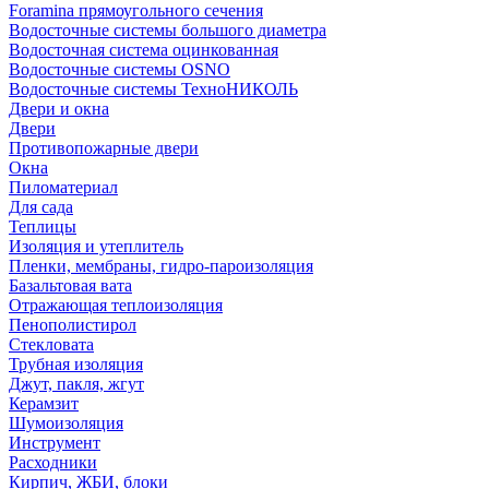
Foramina прямоугольного сечения
Водосточные системы большого диаметра
Водосточная система оцинкованная
Водосточные системы OSNO
Водосточные системы ТехноНИКОЛЬ
Двери и окна
Двери
Противопожарные двери
Окна
Пиломатериал
Для сада
Теплицы
Изоляция и утеплитель
Пленки, мембраны, гидро-пароизоляция
Базальтовая вата
Отражающая теплоизоляция
Пенополистирол
Стекловата
Трубная изоляция
Джут, пакля, жгут
Керамзит
Шумоизоляция
Инструмент
Расходники
Кирпич, ЖБИ, блоки