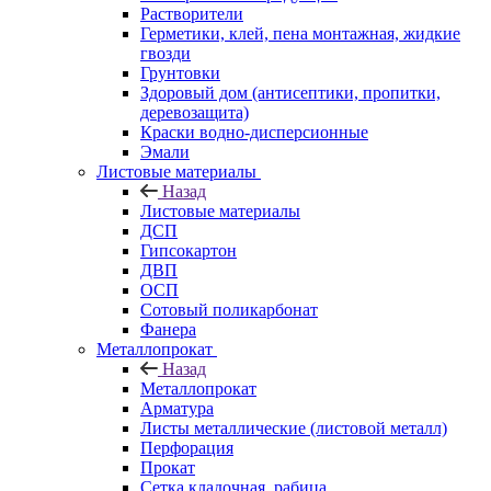
Растворители
Герметики, клей, пена монтажная, жидкие
гвозди
Грунтовки
Здоровый дом (антисептики, пропитки,
деревозащита)
Краски водно-дисперсионные
Эмали
Листовые материалы
Назад
Листовые материалы
ДСП
Гипсокартон
ДВП
ОСП
Сотовый поликарбонат
Фанера
Металлопрокат
Назад
Металлопрокат
Арматура
Листы металлические (листовой металл)
Перфорация
Прокат
Сетка кладочная, рабица