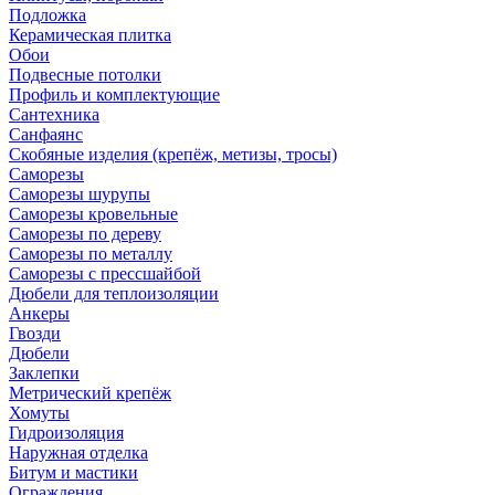
Подложка
Керамическая плитка
Обои
Подвесные потолки
Профиль и комплектующие
Сантехника
Санфаянс
Скобяные изделия (крепёж, метизы, тросы)
Саморезы
Саморезы шурупы
Саморезы кровельные
Саморезы по дереву
Саморезы по металлу
Саморезы с прессшайбой
Дюбели для теплоизоляции
Анкеры
Гвозди
Дюбели
Заклепки
Метрический крепёж
Хомуты
Гидроизоляция
Наружная отделка
Битум и мастики
Ограждения