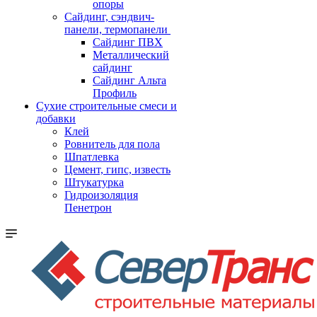
опоры
Cайдинг, сэндвич-
панели, термопанели
Сайдинг ПВХ
Металлический
сайдинг
Сайдинг Альта
Профиль
Сухие строительные смеси и
добавки
Клей
Ровнитель для пола
Шпатлевка
Цемент, гипс, известь
Штукатурка
Гидроизоляция
Пенетрон