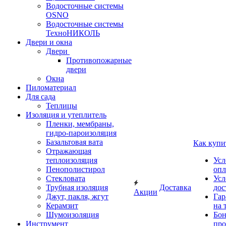
Водосточные системы
OSNO
Водосточные системы
ТехноНИКОЛЬ
Двери и окна
Двери
Противопожарные
двери
Окна
Пиломатериал
Для сада
Теплицы
Изоляция и утеплитель
Пленки, мембраны,
гидро-пароизоляция
Базальтовая вата
Как купи
Отражающая
теплоизоляция
Усл
Пенополистирол
опл
Стекловата
Усл
Трубная изоляция
Доставка
дос
Акции
Джут, пакля, жгут
Гар
Керамзит
на 
Шумоизоляция
Бон
Инструмент
про