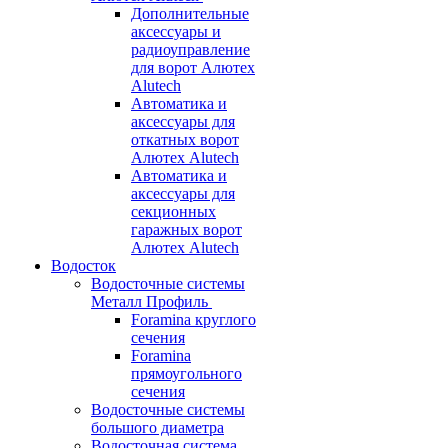
Дополнительные
аксессуары и
радиоуправление
для ворот Алютех
Alutech
Автоматика и
аксессуары для
откатных ворот
Алютех Alutech
Автоматика и
аксессуары для
секционных
гаражных ворот
Алютех Alutech
Водосток
Водосточные системы
Металл Профиль
Foramina круглого
сечения
Foramina
прямоугольного
сечения
Водосточные системы
большого диаметра
Водосточная система