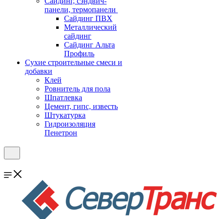
Cайдинг, сэндвич-
панели, термопанели
Сайдинг ПВХ
Металлический
сайдинг
Сайдинг Альта
Профиль
Сухие строительные смеси и
добавки
Клей
Ровнитель для пола
Шпатлевка
Цемент, гипс, известь
Штукатурка
Гидроизоляция
Пенетрон