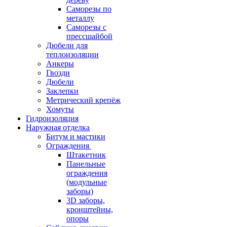
Саморезы по
металлу
Саморезы с
прессшайбой
Дюбели для
теплоизоляции
Анкеры
Гвозди
Дюбели
Заклепки
Метрический крепёж
Хомуты
Гидроизоляция
Наружная отделка
Битум и мастики
Ограждения
Штакетник
Панельные
ограждения
(модульные
заборы)
3D заборы,
кронштейны,
опоры