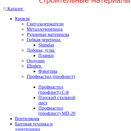
Каталог
Кровля
Снегозадержатели
Металлочерепица
Рулонные материалы
Гибкая черепица
Shinglas
Доборы, углы
Планки
Ондулин
Шифер
Флюгеры
Профнастил (профлист)
Профнастил
(профлист) С-8
Плоский стальной
лист
Профнастил
(профлист) МП-20
Вентиляция
Бытовая техника и
электроника