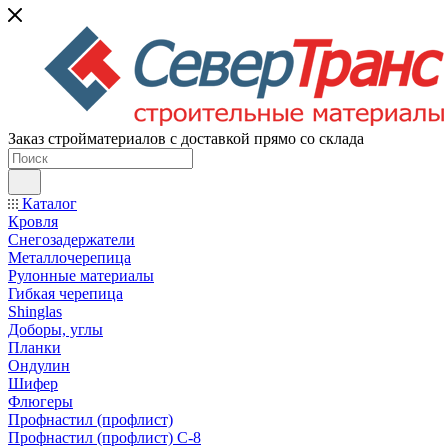
Заказ стройматериалов с доставкой прямо со склада
Каталог
Кровля
Снегозадержатели
Металлочерепица
Рулонные материалы
Гибкая черепица
Shinglas
Доборы, углы
Планки
Ондулин
Шифер
Флюгеры
Профнастил (профлист)
Профнастил (профлист) С-8