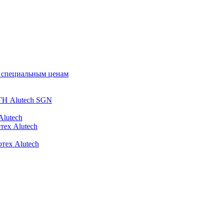
о специальным ценам
ГН Alutech SGN
Alutech
тех Alutech
тех Alutech