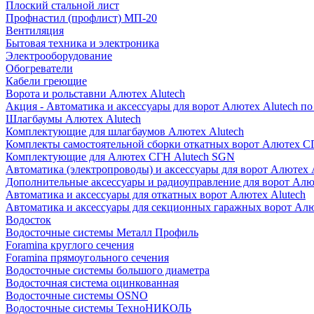
Плоский стальной лист
Профнастил (профлист) МП-20
Вентиляция
Бытовая техника и электроника
Электрооборудование
Обогреватели
Кабели греющие
Ворота и рольставни Алютех Alutech
Акция - Автоматика и аксессуары для ворот Алютех Alutech п
Шлагбаумы Алютех Alutech
Комплектующие для шлагбаумов Алютех Alutech
Комплекты самостоятельной сборки откатных ворот Алютех С
Комплектующие для Алютех СГН Alutech SGN
Автоматика (электропроводы) и аксессуары для ворот Алютех 
Дополнительные аксессуары и радиоуправление для ворот Алю
Автоматика и аксессуары для откатных ворот Алютех Alutech
Автоматика и аксессуары для секционных гаражных ворот Алю
Водосток
Водосточные системы Металл Профиль
Foramina круглого сечения
Foramina прямоугольного сечения
Водосточные системы большого диаметра
Водосточная система оцинкованная
Водосточные системы OSNO
Водосточные системы ТехноНИКОЛЬ