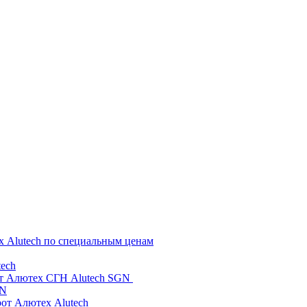
х Alutech по специальным ценам
ech
от Алютех СГН Alutech SGN
GN
рот Алютех Alutech