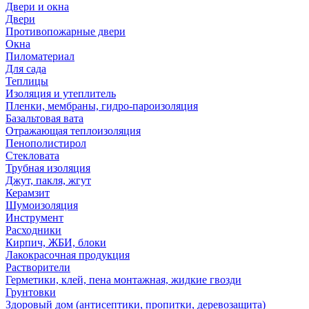
Двери и окна
Двери
Противопожарные двери
Окна
Пиломатериал
Для сада
Теплицы
Изоляция и утеплитель
Пленки, мембраны, гидро-пароизоляция
Базальтовая вата
Отражающая теплоизоляция
Пенополистирол
Стекловата
Трубная изоляция
Джут, пакля, жгут
Керамзит
Шумоизоляция
Инструмент
Расходники
Кирпич, ЖБИ, блоки
Лакокрасочная продукция
Растворители
Герметики, клей, пена монтажная, жидкие гвозди
Грунтовки
Здоровый дом (антисептики, пропитки, деревозащита)