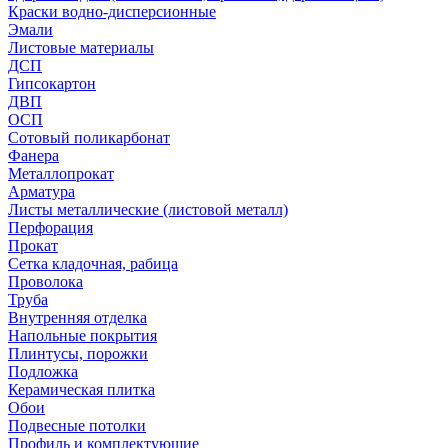
Краски водно-дисперсионные
Эмали
Листовые материалы
ДСП
Гипсокартон
ДВП
ОСП
Сотовый поликарбонат
Фанера
Металлопрокат
Арматура
Листы металлические (листовой металл)
Перфорация
Прокат
Сетка кладочная, рабица
Проволока
Труба
Внутренняя отделка
Напольные покрытия
Плинтусы, порожки
Подложка
Керамическая плитка
Обои
Подвесные потолки
Профиль и комплектующие