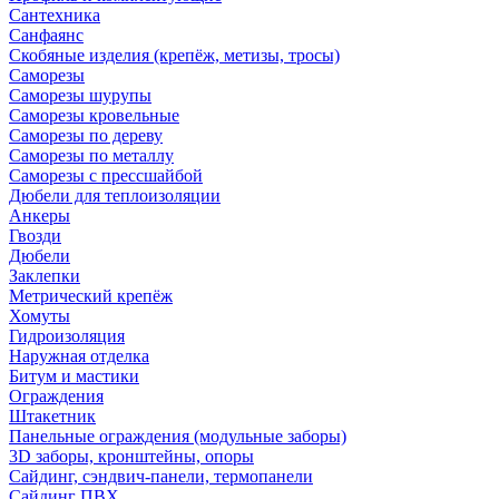
Сантехника
Санфаянс
Скобяные изделия (крепёж, метизы, тросы)
Саморезы
Саморезы шурупы
Саморезы кровельные
Саморезы по дереву
Саморезы по металлу
Саморезы с прессшайбой
Дюбели для теплоизоляции
Анкеры
Гвозди
Дюбели
Заклепки
Метрический крепёж
Хомуты
Гидроизоляция
Наружная отделка
Битум и мастики
Ограждения
Штакетник
Панельные ограждения (модульные заборы)
3D заборы, кронштейны, опоры
Cайдинг, сэндвич-панели, термопанели
Сайдинг ПВХ