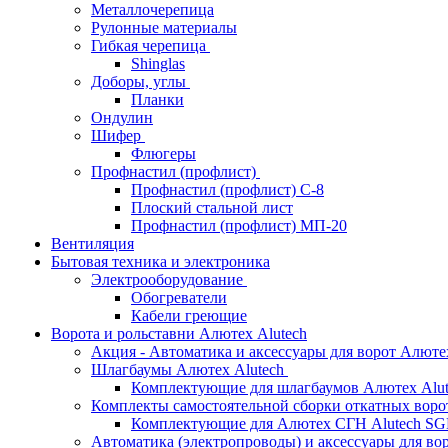
Металлочерепица
Рулонные материалы
Гибкая черепица
Shinglas
Доборы, углы
Планки
Ондулин
Шифер
Флюгеры
Профнастил (профлист)
Профнастил (профлист) С-8
Плоский стальной лист
Профнастил (профлист) МП-20
Вентиляция
Бытовая техника и электроника
Электрооборудование
Обогреватели
Кабели греющие
Ворота и рольставни Алютех Alutech
Акция - Автоматика и аксессуары для ворот Алюте
Шлагбаумы Алютех Alutech
Комплектующие для шлагбаумов Алютех Alut
Комплекты самостоятельной сборки откатных вор
Комплектующие для Алютех СГН Alutech S
Автоматика (электропроводы) и аксессуары для во