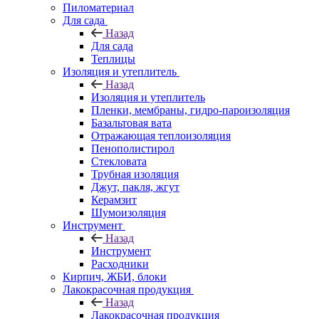
Пиломатериал
Для сада
Назад
Для сада
Теплицы
Изоляция и утеплитель
Назад
Изоляция и утеплитель
Пленки, мембраны, гидро-пароизоляция
Базальтовая вата
Отражающая теплоизоляция
Пенополистирол
Стекловата
Трубная изоляция
Джут, пакля, жгут
Керамзит
Шумоизоляция
Инструмент
Назад
Инструмент
Расходники
Кирпич, ЖБИ, блоки
Лакокрасочная продукция
Назад
Лакокрасочная продукция