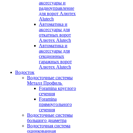
аксессуары и
радиоуправление
для ворот Алютех
Alutech
Автоматика и
аксессуары для
откатных ворот
Алютех Alutech
Автоматика и
аксессуары для
секционных
гаражных ворот
Алютех Alutech
Водосток
Водосточные системы
Металл Профиль
Foramina круглого
сечения
Foramina
прямоугольного
сечения
Водосточные системы
большого диаметра
Водосточная система
оцинкованная