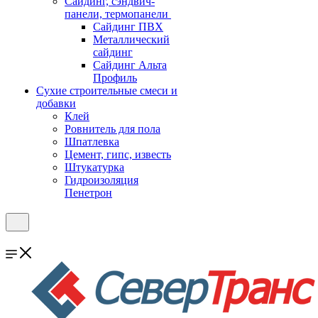
Cайдинг, сэндвич-
панели, термопанели
Сайдинг ПВХ
Металлический
сайдинг
Сайдинг Альта
Профиль
Сухие строительные смеси и
добавки
Клей
Ровнитель для пола
Шпатлевка
Цемент, гипс, известь
Штукатурка
Гидроизоляция
Пенетрон