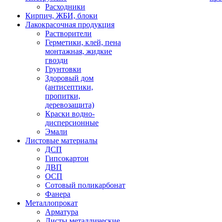
Расходники
Кирпич, ЖБИ, блоки
Лакокрасочная продукция
Растворители
Герметики, клей, пена
монтажная, жидкие
гвозди
Грунтовки
Здоровый дом
(антисептики,
пропитки,
деревозащита)
Краски водно-
дисперсионные
Эмали
Листовые материалы
ДСП
Гипсокартон
ДВП
ОСП
Сотовый поликарбонат
Фанера
Металлопрокат
Арматура
Листы металлические