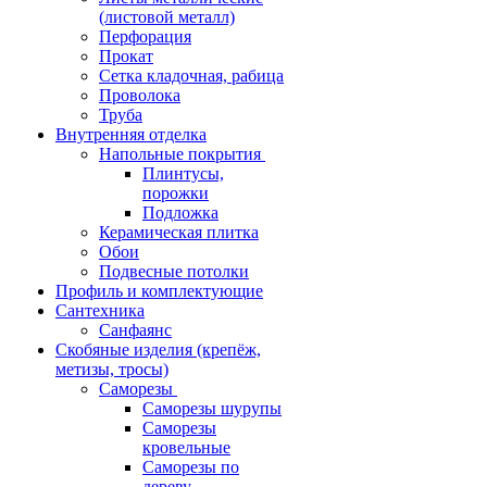
(листовой металл)
Перфорация
Прокат
Сетка кладочная, рабица
Проволока
Труба
Внутренняя отделка
Напольные покрытия
Плинтусы,
порожки
Подложка
Керамическая плитка
Обои
Подвесные потолки
Профиль и комплектующие
Сантехника
Санфаянс
Скобяные изделия (крепёж,
метизы, тросы)
Саморезы
Саморезы шурупы
Саморезы
кровельные
Саморезы по
дереву