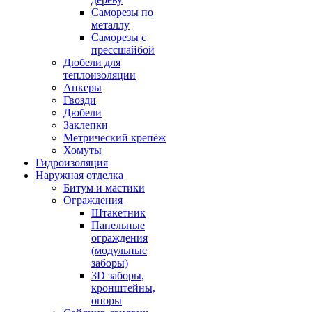
Саморезы по
металлу
Саморезы с
прессшайбой
Дюбели для
теплоизоляции
Анкеры
Гвозди
Дюбели
Заклепки
Метрический крепёж
Хомуты
Гидроизоляция
Наружная отделка
Битум и мастики
Ограждения
Штакетник
Панельные
ограждения
(модульные
заборы)
3D заборы,
кронштейны,
опоры