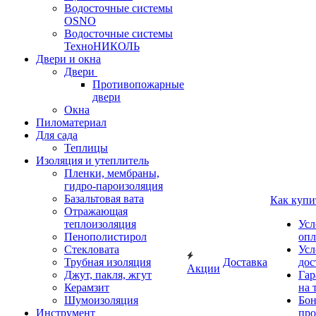
Водосточные системы
OSNO
Водосточные системы
ТехноНИКОЛЬ
Двери и окна
Двери
Противопожарные
двери
Окна
Пиломатериал
Для сада
Теплицы
Изоляция и утеплитель
Пленки, мембраны,
гидро-пароизоляция
Базальтовая вата
Как купи
Отражающая
теплоизоляция
Усл
Пенополистирол
опл
Стекловата
Усл
Трубная изоляция
Доставка
дос
Акции
Джут, пакля, жгут
Гар
Керамзит
на 
Шумоизоляция
Бон
Инструмент
про