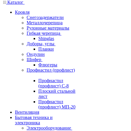
Каталог
Кровля
Снегозадержатели
Металлочерепица
Рулонные материалы
Гибкая черепица
Shinglas
Доборы, углы
Планки
Ондулин
Шифер
Флюгеры
Профнастил (профлист)
Профнастил
(профлист) С-8
Плоский стальной
лист
Профнастил
(профлист) МП-20
Вентиляция
Бытовая техника и
электроника
Электрооборудование