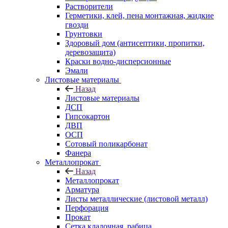
Растворители
Герметики, клей, пена монтажная, жидкие
гвозди
Грунтовки
Здоровый дом (антисептики, пропитки,
деревозащита)
Краски водно-дисперсионные
Эмали
Листовые материалы
Назад
Листовые материалы
ДСП
Гипсокартон
ДВП
ОСП
Сотовый поликарбонат
Фанера
Металлопрокат
Назад
Металлопрокат
Арматура
Листы металлические (листовой металл)
Перфорация
Прокат
Сетка кладочная, рабица