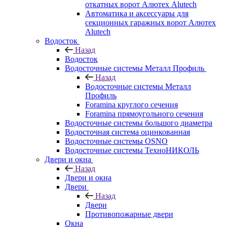
откатных ворот Алютех Alutech
Автоматика и аксессуары для
секционных гаражных ворот Алютех
Alutech
Водосток
Назад
Водосток
Водосточные системы Металл Профиль
Назад
Водосточные системы Металл
Профиль
Foramina круглого сечения
Foramina прямоугольного сечения
Водосточные системы большого диаметра
Водосточная система оцинкованная
Водосточные системы OSNO
Водосточные системы ТехноНИКОЛЬ
Двери и окна
Назад
Двери и окна
Двери
Назад
Двери
Противопожарные двери
Окна