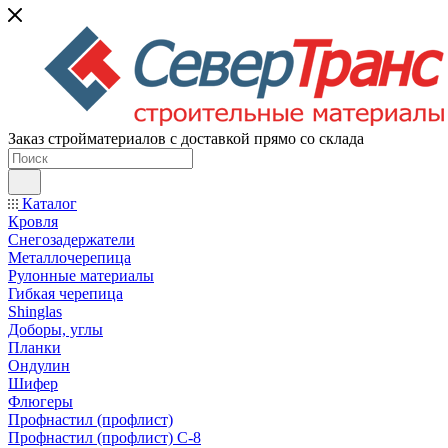
Заказ стройматериалов с доставкой прямо со склада
Каталог
Кровля
Снегозадержатели
Металлочерепица
Рулонные материалы
Гибкая черепица
Shinglas
Доборы, углы
Планки
Ондулин
Шифер
Флюгеры
Профнастил (профлист)
Профнастил (профлист) С-8