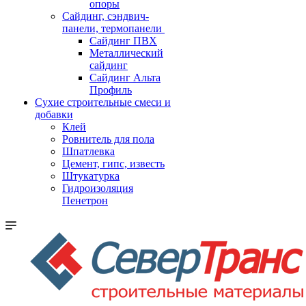
опоры
Cайдинг, сэндвич-
панели, термопанели
Сайдинг ПВХ
Металлический
сайдинг
Сайдинг Альта
Профиль
Сухие строительные смеси и
добавки
Клей
Ровнитель для пола
Шпатлевка
Цемент, гипс, известь
Штукатурка
Гидроизоляция
Пенетрон