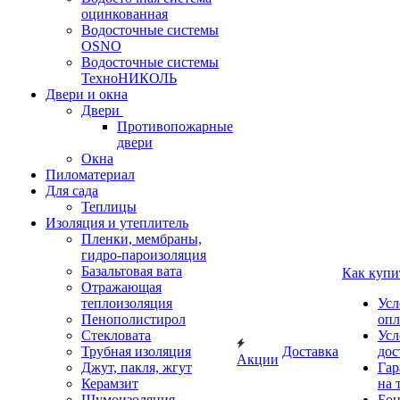
оцинкованная
Водосточные системы
OSNO
Водосточные системы
ТехноНИКОЛЬ
Двери и окна
Двери
Противопожарные
двери
Окна
Пиломатериал
Для сада
Теплицы
Изоляция и утеплитель
Пленки, мембраны,
гидро-пароизоляция
Базальтовая вата
Как купи
Отражающая
теплоизоляция
Усл
Пенополистирол
опл
Стекловата
Усл
Трубная изоляция
Доставка
дос
Акции
Джут, пакля, жгут
Гар
Керамзит
на 
Шумоизоляция
Бон