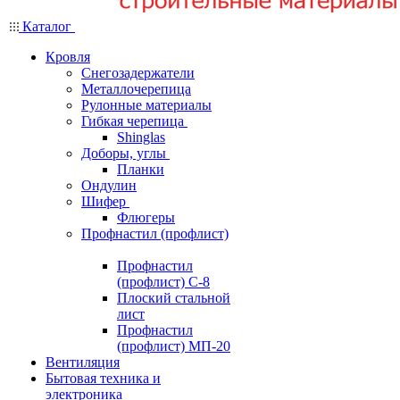
Каталог
Кровля
Снегозадержатели
Металлочерепица
Рулонные материалы
Гибкая черепица
Shinglas
Доборы, углы
Планки
Ондулин
Шифер
Флюгеры
Профнастил (профлист)
Профнастил
(профлист) С-8
Плоский стальной
лист
Профнастил
(профлист) МП-20
Вентиляция
Бытовая техника и
электроника