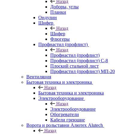
Назад
Доборы, углы
Планки
Ондулин
Шифер
Назад
Шифер
Флюгеры
Профнастил (профлист)
Назад
Профнастил (профлист)
Профнастил (профлист) С-8
Плоский стальной лист
Профнастил (профлист) МП-20
Вентиляция
Бытовая техника и электроника
Назад
Бытовая техника и электроника
Электрооборудование
Назад
Электрооборудование
Обогреватели
Кабели греющие
Ворота и рольставни Алютех Alutech
Назад