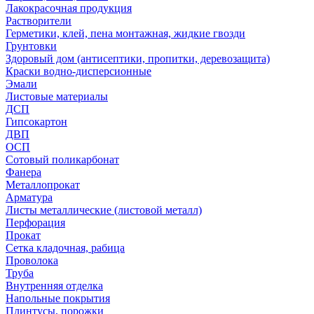
Лакокрасочная продукция
Растворители
Герметики, клей, пена монтажная, жидкие гвозди
Грунтовки
Здоровый дом (антисептики, пропитки, деревозащита)
Краски водно-дисперсионные
Эмали
Листовые материалы
ДСП
Гипсокартон
ДВП
ОСП
Сотовый поликарбонат
Фанера
Металлопрокат
Арматура
Листы металлические (листовой металл)
Перфорация
Прокат
Сетка кладочная, рабица
Проволока
Труба
Внутренняя отделка
Напольные покрытия
Плинтусы, порожки