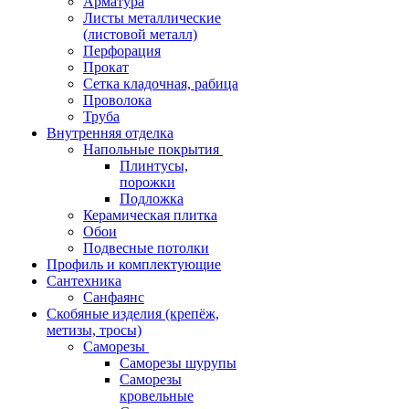
Арматура
Листы металлические
(листовой металл)
Перфорация
Прокат
Сетка кладочная, рабица
Проволока
Труба
Внутренняя отделка
Напольные покрытия
Плинтусы,
порожки
Подложка
Керамическая плитка
Обои
Подвесные потолки
Профиль и комплектующие
Сантехника
Санфаянс
Скобяные изделия (крепёж,
метизы, тросы)
Саморезы
Саморезы шурупы
Саморезы
кровельные