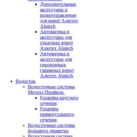
Дополнительные
аксессуары и
радиоуправление
для ворот Алютех
Alutech
Автоматика и
аксессуары для
откатных ворот
Алютех Alutech
Автоматика и
аксессуары для
секционных
гаражных ворот
Алютех Alutech
Водосток
Водосточные системы
Металл Профиль
Foramina круглого
сечения
Foramina
прямоугольного
сечения
Водосточные системы
большого диаметра
Водосточная система