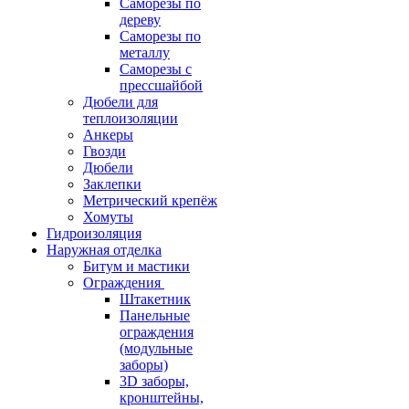
Саморезы по
дереву
Саморезы по
металлу
Саморезы с
прессшайбой
Дюбели для
теплоизоляции
Анкеры
Гвозди
Дюбели
Заклепки
Метрический крепёж
Хомуты
Гидроизоляция
Наружная отделка
Битум и мастики
Ограждения
Штакетник
Панельные
ограждения
(модульные
заборы)
3D заборы,
кронштейны,