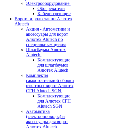
Электрооборудование
Обогреватели
Кабели греющие
Ворота и рольставни Алютех
Alutech
Акция - Автоматика и
аксессуары для ворот
Алютех Alutech по
специальным ценам
Шлагбаумы Алютех
Alutech
Комплектующие
для шлагбаумов
Алютех Alutech
Комплекты
самостоятельной сборки
откатных ворот Алютех
СГН Alutech SGN
Комплектующие
для Алютех СГН
Alutech SGN
Автоматика
(электропроводы) и
аксессуары для ворот
Алютех Alutech