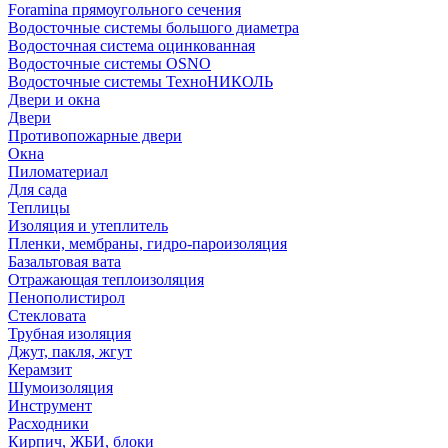
Foramina прямоугольного сечения
Водосточные системы большого диаметра
Водосточная система оцинкованная
Водосточные системы OSNO
Водосточные системы ТехноНИКОЛЬ
Двери и окна
Двери
Противопожарные двери
Окна
Пиломатериал
Для сада
Теплицы
Изоляция и утеплитель
Пленки, мембраны, гидро-пароизоляция
Базальтовая вата
Отражающая теплоизоляция
Пенополистирол
Стекловата
Трубная изоляция
Джут, пакля, жгут
Керамзит
Шумоизоляция
Инструмент
Расходники
Кирпич, ЖБИ, блоки