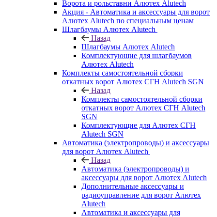
Ворота и рольставни Алютех Alutech
Акция - Автоматика и аксессуары для ворот
Алютех Alutech по специальным ценам
Шлагбаумы Алютех Alutech
Назад
Шлагбаумы Алютех Alutech
Комплектующие для шлагбаумов
Алютех Alutech
Комплекты самостоятельной сборки
откатных ворот Алютех СГН Alutech SGN
Назад
Комплекты самостоятельной сборки
откатных ворот Алютех СГН Alutech
SGN
Комплектующие для Алютех СГН
Alutech SGN
Автоматика (электропроводы) и аксессуары
для ворот Алютех Alutech
Назад
Автоматика (электропроводы) и
аксессуары для ворот Алютех Alutech
Дополнительные аксессуары и
радиоуправление для ворот Алютех
Alutech
Автоматика и аксессуары для