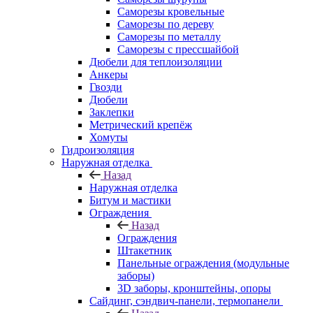
Саморезы кровельные
Саморезы по дереву
Саморезы по металлу
Саморезы с прессшайбой
Дюбели для теплоизоляции
Анкеры
Гвозди
Дюбели
Заклепки
Метрический крепёж
Хомуты
Гидроизоляция
Наружная отделка
Назад
Наружная отделка
Битум и мастики
Ограждения
Назад
Ограждения
Штакетник
Панельные ограждения (модульные
заборы)
3D заборы, кронштейны, опоры
Cайдинг, сэндвич-панели, термопанели