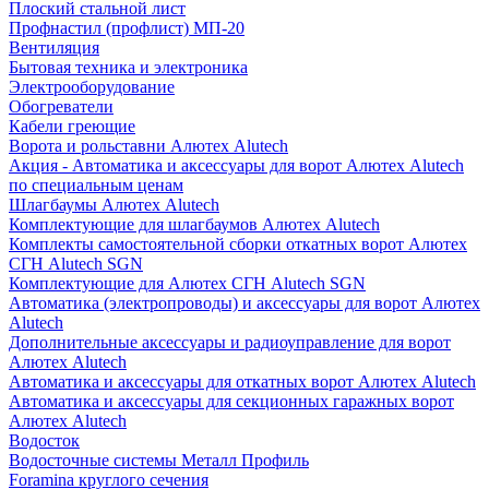
Плоский стальной лист
Профнастил (профлист) МП-20
Вентиляция
Бытовая техника и электроника
Электрооборудование
Обогреватели
Кабели греющие
Ворота и рольставни Алютех Alutech
Акция - Автоматика и аксессуары для ворот Алютех Alutech
по специальным ценам
Шлагбаумы Алютех Alutech
Комплектующие для шлагбаумов Алютех Alutech
Комплекты самостоятельной сборки откатных ворот Алютех
СГН Alutech SGN
Комплектующие для Алютех СГН Alutech SGN
Автоматика (электропроводы) и аксессуары для ворот Алютех
Alutech
Дополнительные аксессуары и радиоуправление для ворот
Алютех Alutech
Автоматика и аксессуары для откатных ворот Алютех Alutech
Автоматика и аксессуары для секционных гаражных ворот
Алютех Alutech
Водосток
Водосточные системы Металл Профиль
Foramina круглого сечения