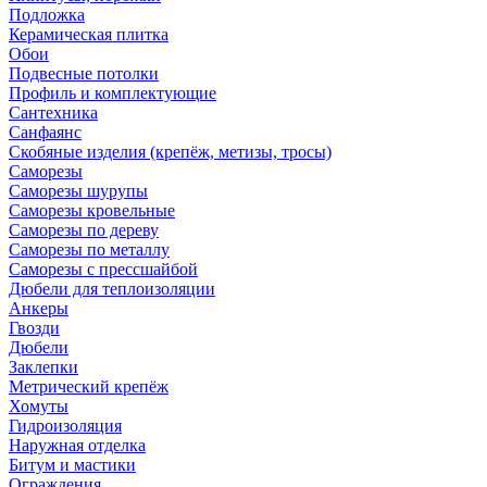
Подложка
Керамическая плитка
Обои
Подвесные потолки
Профиль и комплектующие
Сантехника
Санфаянс
Скобяные изделия (крепёж, метизы, тросы)
Саморезы
Саморезы шурупы
Саморезы кровельные
Саморезы по дереву
Саморезы по металлу
Саморезы с прессшайбой
Дюбели для теплоизоляции
Анкеры
Гвозди
Дюбели
Заклепки
Метрический крепёж
Хомуты
Гидроизоляция
Наружная отделка
Битум и мастики
Ограждения