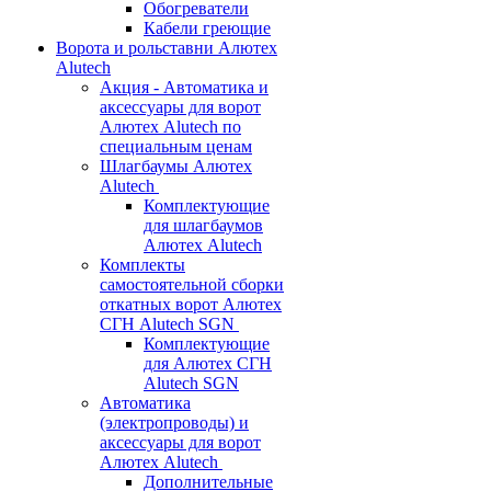
Обогреватели
Кабели греющие
Ворота и рольставни Алютех
Alutech
Акция - Автоматика и
аксессуары для ворот
Алютех Alutech по
специальным ценам
Шлагбаумы Алютех
Alutech
Комплектующие
для шлагбаумов
Алютех Alutech
Комплекты
самостоятельной сборки
откатных ворот Алютех
СГН Alutech SGN
Комплектующие
для Алютех СГН
Alutech SGN
Автоматика
(электропроводы) и
аксессуары для ворот
Алютех Alutech
Дополнительные