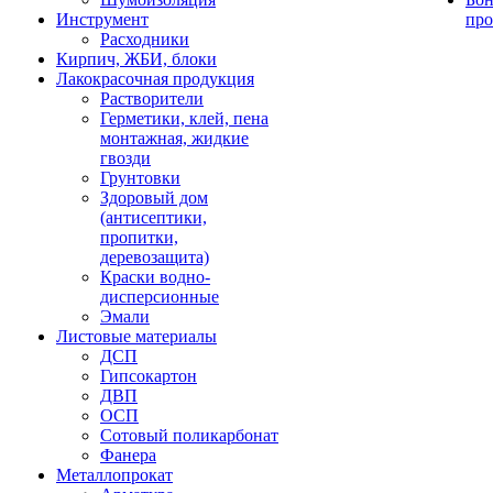
Инструмент
про
Расходники
Кирпич, ЖБИ, блоки
Лакокрасочная продукция
Растворители
Герметики, клей, пена
монтажная, жидкие
гвозди
Грунтовки
Здоровый дом
(антисептики,
пропитки,
деревозащита)
Краски водно-
дисперсионные
Эмали
Листовые материалы
ДСП
Гипсокартон
ДВП
ОСП
Сотовый поликарбонат
Фанера
Металлопрокат