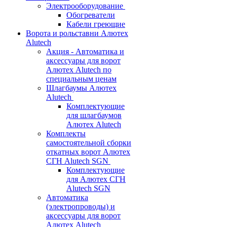
Электрооборудование
Обогреватели
Кабели греющие
Ворота и рольставни Алютех
Alutech
Акция - Автоматика и
аксессуары для ворот
Алютех Alutech по
специальным ценам
Шлагбаумы Алютех
Alutech
Комплектующие
для шлагбаумов
Алютех Alutech
Комплекты
самостоятельной сборки
откатных ворот Алютех
СГН Alutech SGN
Комплектующие
для Алютех СГН
Alutech SGN
Автоматика
(электропроводы) и
аксессуары для ворот
Алютех Alutech