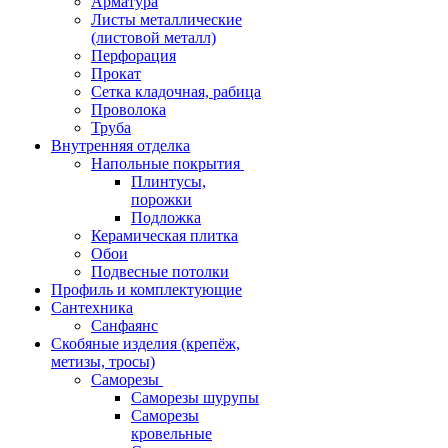
Арматура
Листы металлические
(листовой металл)
Перфорация
Прокат
Сетка кладочная, рабица
Проволока
Труба
Внутренняя отделка
Напольные покрытия
Плинтусы,
порожки
Подложка
Керамическая плитка
Обои
Подвесные потолки
Профиль и комплектующие
Сантехника
Санфаянс
Скобяные изделия (крепёж,
метизы, тросы)
Саморезы
Саморезы шурупы
Саморезы
кровельные