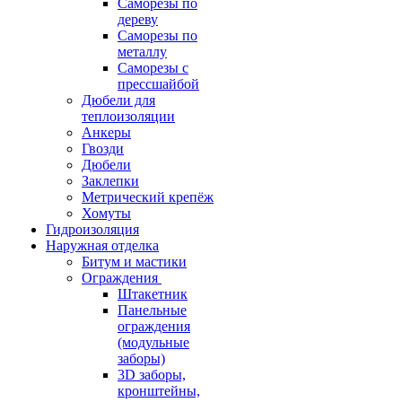
Саморезы по
дереву
Саморезы по
металлу
Саморезы с
прессшайбой
Дюбели для
теплоизоляции
Анкеры
Гвозди
Дюбели
Заклепки
Метрический крепёж
Хомуты
Гидроизоляция
Наружная отделка
Битум и мастики
Ограждения
Штакетник
Панельные
ограждения
(модульные
заборы)
3D заборы,
кронштейны,