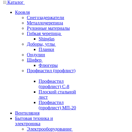
Каталог
Кровля
Снегозадержатели
Металлочерепица
Рулонные материалы
Гибкая черепица
Shinglas
Доборы, углы
Планки
Ондулин
Шифер
Флюгеры
Профнастил (профлист)
Профнастил
(профлист) С-8
Плоский стальной
лист
Профнастил
(профлист) МП-20
Вентиляция
Бытовая техника и
электроника
Электрооборудование