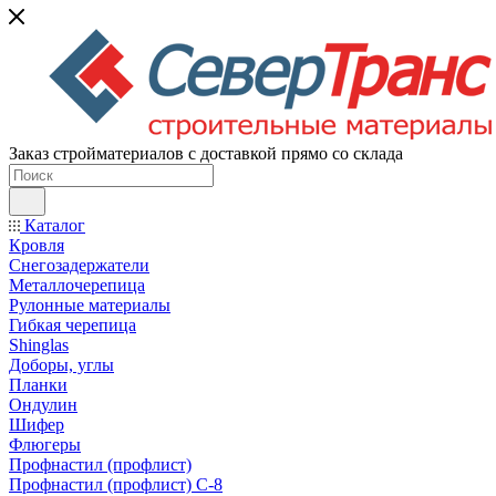
Заказ стройматериалов с доставкой прямо со склада
Каталог
Кровля
Снегозадержатели
Металлочерепица
Рулонные материалы
Гибкая черепица
Shinglas
Доборы, углы
Планки
Ондулин
Шифер
Флюгеры
Профнастил (профлист)
Профнастил (профлист) С-8