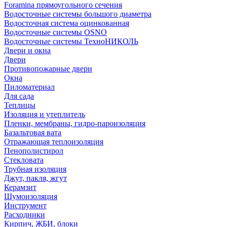
Foramina прямоугольного сечения
Водосточные системы большого диаметра
Водосточная система оцинкованная
Водосточные системы OSNO
Водосточные системы ТехноНИКОЛЬ
Двери и окна
Двери
Противопожарные двери
Окна
Пиломатериал
Для сада
Теплицы
Изоляция и утеплитель
Пленки, мембраны, гидро-пароизоляция
Базальтовая вата
Отражающая теплоизоляция
Пенополистирол
Стекловата
Трубная изоляция
Джут, пакля, жгут
Керамзит
Шумоизоляция
Инструмент
Расходники
Кирпич, ЖБИ, блоки