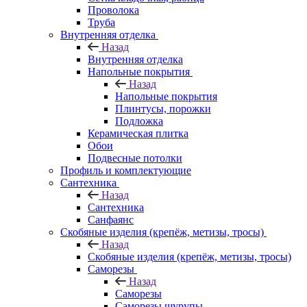
Проволока
Труба
Внутренняя отделка
Назад
Внутренняя отделка
Напольные покрытия
Назад
Напольные покрытия
Плинтусы, порожки
Подложка
Керамическая плитка
Обои
Подвесные потолки
Профиль и комплектующие
Сантехника
Назад
Сантехника
Санфаянс
Скобяные изделия (крепёж, метизы, тросы)
Назад
Скобяные изделия (крепёж, метизы, тросы)
Саморезы
Назад
Саморезы
Саморезы шурупы