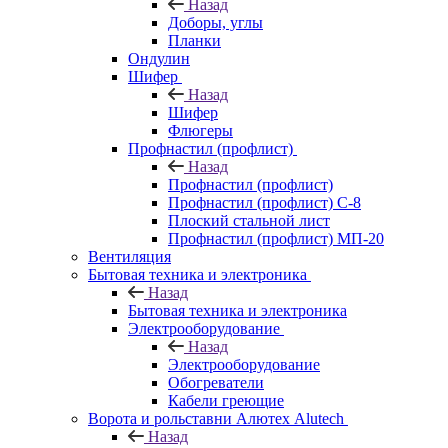
Назад
Доборы, углы
Планки
Ондулин
Шифер
Назад
Шифер
Флюгеры
Профнастил (профлист)
Назад
Профнастил (профлист)
Профнастил (профлист) С-8
Плоский стальной лист
Профнастил (профлист) МП-20
Вентиляция
Бытовая техника и электроника
Назад
Бытовая техника и электроника
Электрооборудование
Назад
Электрооборудование
Обогреватели
Кабели греющие
Ворота и рольставни Алютех Alutech
Назад