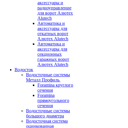
аксессуары и
радиоуправление
для ворот Алютех
Alutech
Автоматика и
аксессуары для
откатных ворот
Алютех Alutech
Автоматика и
аксессуары для
секционных
гаражных ворот
Алютех Alutech
Водосток
Водосточные системы
Металл Профиль
Foramina круглого
сечения
Foramina
прямоугольного
сечения
Водосточные системы
большого диаметра
Водосточная система
оцинкованная