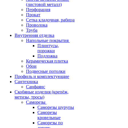
(листовой металл)
Перфорация
Прокат
Сетка кладочная, рабица
Проволока
Труба
Внутренняя отделка
Напольные покрытия
Плинтусы,
порожки
Подложка
Керамическая плитка
Обои
Подвесные потолки
Профиль и комплектующие
Сантехника
Санфаянс
Скобяные изделия (крепёж,
метизы, тросы)
Саморезы
Саморезы шурупы
Саморезы
кровельные
Саморезы по
дереву