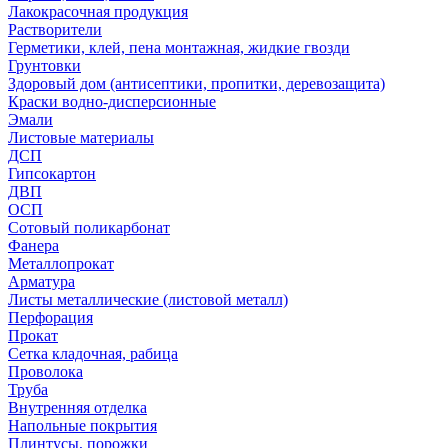
Лакокрасочная продукция
Растворители
Герметики, клей, пена монтажная, жидкие гвозди
Грунтовки
Здоровый дом (антисептики, пропитки, деревозащита)
Краски водно-дисперсионные
Эмали
Листовые материалы
ДСП
Гипсокартон
ДВП
ОСП
Сотовый поликарбонат
Фанера
Металлопрокат
Арматура
Листы металлические (листовой металл)
Перфорация
Прокат
Сетка кладочная, рабица
Проволока
Труба
Внутренняя отделка
Напольные покрытия
Плинтусы, порожки