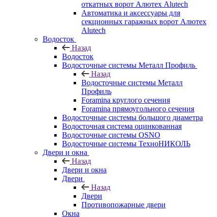
откатных ворот Алютех Alutech
Автоматика и аксессуары для
секционных гаражных ворот Алютех
Alutech
Водосток
Назад
Водосток
Водосточные системы Металл Профиль
Назад
Водосточные системы Металл
Профиль
Foramina круглого сечения
Foramina прямоугольного сечения
Водосточные системы большого диаметра
Водосточная система оцинкованная
Водосточные системы OSNO
Водосточные системы ТехноНИКОЛЬ
Двери и окна
Назад
Двери и окна
Двери
Назад
Двери
Противопожарные двери
Окна