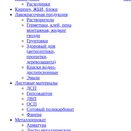
Расходники
Кирпич, ЖБИ, блоки
Лакокрасочная продукция
Растворители
Герметики, клей, пена
монтажная, жидкие
гвозди
Грунтовки
Здоровый дом
(антисептики,
пропитки,
деревозащита)
Краски водно-
дисперсионные
Эмали
Листовые материалы
ДСП
Гипсокартон
ДВП
ОСП
Сотовый поликарбонат
Фанера
Металлопрокат
Арматура
Листы металлические