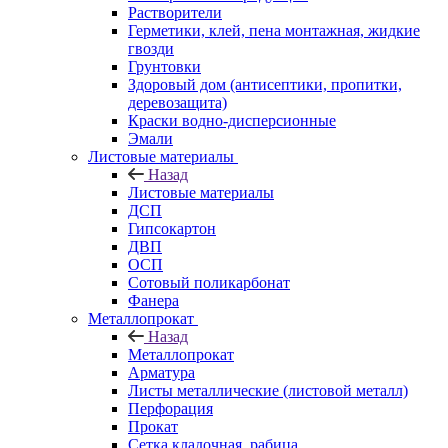
Растворители
Герметики, клей, пена монтажная, жидкие
гвозди
Грунтовки
Здоровый дом (антисептики, пропитки,
деревозащита)
Краски водно-дисперсионные
Эмали
Листовые материалы
Назад
Листовые материалы
ДСП
Гипсокартон
ДВП
ОСП
Сотовый поликарбонат
Фанера
Металлопрокат
Назад
Металлопрокат
Арматура
Листы металлические (листовой металл)
Перфорация
Прокат
Сетка кладочная, рабица