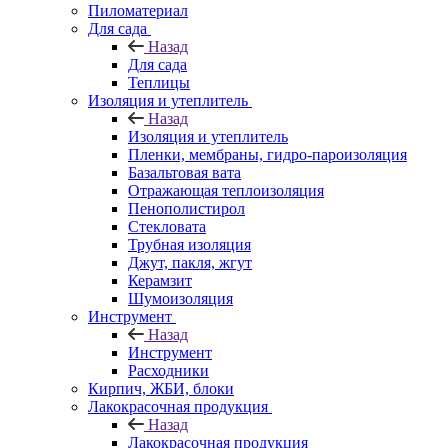
Пиломатериал
Для сада
Назад
Для сада
Теплицы
Изоляция и утеплитель
Назад
Изоляция и утеплитель
Пленки, мембраны, гидро-пароизоляция
Базальтовая вата
Отражающая теплоизоляция
Пенополистирол
Стекловата
Трубная изоляция
Джут, пакля, жгут
Керамзит
Шумоизоляция
Инструмент
Назад
Инструмент
Расходники
Кирпич, ЖБИ, блоки
Лакокрасочная продукция
Назад
Лакокрасочная продукция