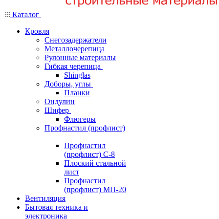
Каталог
Кровля
Снегозадержатели
Металлочерепица
Рулонные материалы
Гибкая черепица
Shinglas
Доборы, углы
Планки
Ондулин
Шифер
Флюгеры
Профнастил (профлист)
Профнастил
(профлист) С-8
Плоский стальной
лист
Профнастил
(профлист) МП-20
Вентиляция
Бытовая техника и
электроника