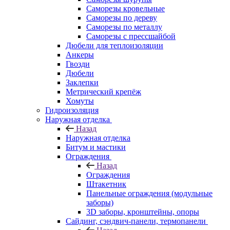
Саморезы кровельные
Саморезы по дереву
Саморезы по металлу
Саморезы с прессшайбой
Дюбели для теплоизоляции
Анкеры
Гвозди
Дюбели
Заклепки
Метрический крепёж
Хомуты
Гидроизоляция
Наружная отделка
Назад
Наружная отделка
Битум и мастики
Ограждения
Назад
Ограждения
Штакетник
Панельные ограждения (модульные
заборы)
3D заборы, кронштейны, опоры
Cайдинг, сэндвич-панели, термопанели