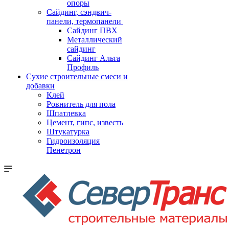
опоры
Cайдинг, сэндвич-
панели, термопанели
Сайдинг ПВХ
Металлический
сайдинг
Сайдинг Альта
Профиль
Сухие строительные смеси и
добавки
Клей
Ровнитель для пола
Шпатлевка
Цемент, гипс, известь
Штукатурка
Гидроизоляция
Пенетрон