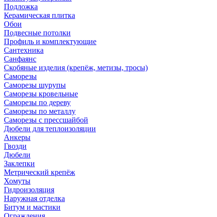
Подложка
Керамическая плитка
Обои
Подвесные потолки
Профиль и комплектующие
Сантехника
Санфаянс
Скобяные изделия (крепёж, метизы, тросы)
Саморезы
Саморезы шурупы
Саморезы кровельные
Саморезы по дереву
Саморезы по металлу
Саморезы с прессшайбой
Дюбели для теплоизоляции
Анкеры
Гвозди
Дюбели
Заклепки
Метрический крепёж
Хомуты
Гидроизоляция
Наружная отделка
Битум и мастики
Ограждения