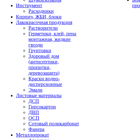
Инструмент
про
Расходники
Кирпич, ЖБИ, блоки
Лакокрасочная продукция
Растворители
Герметики, клей, пена
монтажная, жидкие
гвозди
Грунтовки
Здоровый дом
(антисептики,
пропитки,
деревозащита)
Краски водно-
дисперсионные
Эмали
Листовые материалы
ДСП
Гипсокартон
ДВП
ОСП
Сотовый поликарбонат
Фанера
Металлопрокат