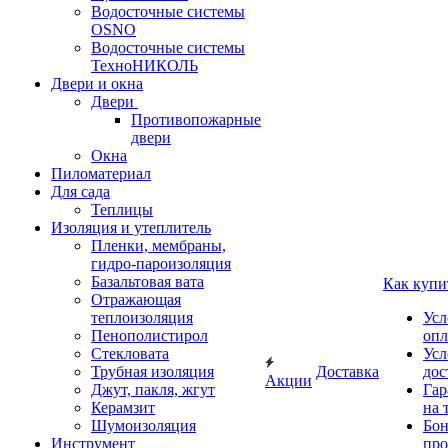
Водосточные системы
OSNO
Водосточные системы
ТехноНИКОЛЬ
Двери и окна
Двери
Противопожарные
двери
Окна
Пиломатериал
Для сада
Теплицы
Изоляция и утеплитель
Пленки, мембраны,
гидро-пароизоляция
Базальтовая вата
Как купи
Отражающая
теплоизоляция
Усл
Пенополистирол
опл
Стекловата
Усл
Трубная изоляция
Доставка
дос
Акции
Джут, пакля, жгут
Гар
Керамзит
на 
Шумоизоляция
Бон
Инструмент
про