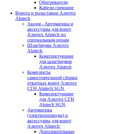
Обогреватели
Кабели греющие
Ворота и рольставни Алютех
Alutech
Акция - Автоматика и
аксессуары для ворот
Алютех Alutech по
специальным ценам
Шлагбаумы Алютех
Alutech
Комплектующие
для шлагбаумов
Алютех Alutech
Комплекты
самостоятельной сборки
откатных ворот Алютех
СГН Alutech SGN
Комплектующие
для Алютех СГН
Alutech SGN
Автоматика
(электропроводы) и
аксессуары для ворот
Алютех Alutech
Дополнительные