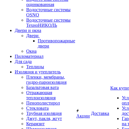
оцинкованная
Водосточные системы
OSNO
Водосточные системы
ТехноНИКОЛЬ
Двери и окна
Двери
Противопожарные
двери
Окна
Пиломатериал
Для сада
Теплицы
Изоляция и утеплитель
Пленки, мембраны,
гидро-пароизоляция
Базальтовая вата
Как купи
Отражающая
теплоизоляция
Усл
Пенополистирол
опл
Стекловата
Усл
Трубная изоляция
Доставка
дос
Акции
Джут, пакля, жгут
Гар
Керамзит
на 
Шумоизоляция
Бон