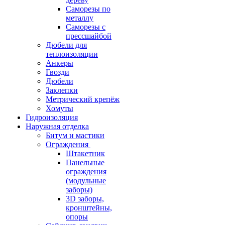
Саморезы по
металлу
Саморезы с
прессшайбой
Дюбели для
теплоизоляции
Анкеры
Гвозди
Дюбели
Заклепки
Метрический крепёж
Хомуты
Гидроизоляция
Наружная отделка
Битум и мастики
Ограждения
Штакетник
Панельные
ограждения
(модульные
заборы)
3D заборы,
кронштейны,
опоры