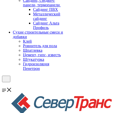
Cайдинг, сэндвич-
панели, термопанели
Сайдинг ПВХ
Металлический
сайдинг
Сайдинг Альта
Профиль
Сухие строительные смеси и
добавки
Клей
Ровнитель для пола
Шпатлевка
Цемент, гипс, известь
Штукатурка
Гидроизоляция
Пенетрон