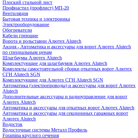
Плоский стальной лист
Профнастил (профлист) МП-20
Вентиляция
Бытовая техника и электроника
Электрооборудование
Обогреватели
Кабели греющие
Ворота и рольставни Алютех Alutech
Акция - Автоматика и аксессуары для ворот Алютех Alutech
по специальным ценам
Шлагбаумы Алютех Alutech
Комплектующие для шлагбаумов Алютех Alutech
Комплекты самостоятельной сборки откатных ворот Алютех
СГН Alutech SGN
Комплектующие для Алютех СГН Alutech SGN
Автоматика (электропроводы) и аксессуары для ворот Алютех
Alutech
Дополнительные аксессуары и радиоуправление для ворот
Алютех Alutech
Автоматика и аксессуары для откатных ворот Алютех Alutech
Автоматика и аксессуары для секционных гаражных ворот
Алютех Alutech
Водосток
Водосточные системы Металл Профиль
Foramina круглого сечения