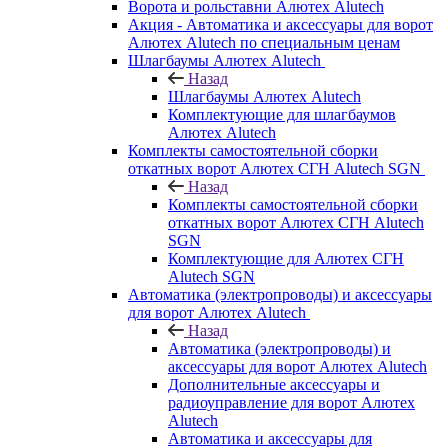
Ворота и рольставни Алютех Alutech
Акция - Автоматика и аксессуары для ворот
Алютех Alutech по специальным ценам
Шлагбаумы Алютех Alutech
Назад
Шлагбаумы Алютех Alutech
Комплектующие для шлагбаумов
Алютех Alutech
Комплекты самостоятельной сборки
откатных ворот Алютех СГН Alutech SGN
Назад
Комплекты самостоятельной сборки
откатных ворот Алютех СГН Alutech
SGN
Комплектующие для Алютех СГН
Alutech SGN
Автоматика (электропроводы) и аксессуары
для ворот Алютех Alutech
Назад
Автоматика (электропроводы) и
аксессуары для ворот Алютех Alutech
Дополнительные аксессуары и
радиоуправление для ворот Алютех
Alutech
Автоматика и аксессуары для