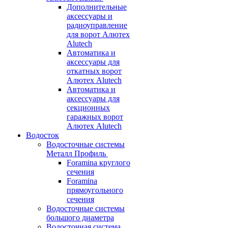
Дополнительные
аксессуары и
радиоуправление
для ворот Алютех
Alutech
Автоматика и
аксессуары для
откатных ворот
Алютех Alutech
Автоматика и
аксессуары для
секционных
гаражных ворот
Алютех Alutech
Водосток
Водосточные системы
Металл Профиль
Foramina круглого
сечения
Foramina
прямоугольного
сечения
Водосточные системы
большого диаметра
Водосточная система