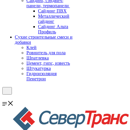
Cайдинг, сэндвич-
панели, термопанели
Сайдинг ПВХ
Металлический
сайдинг
Сайдинг Альта
Профиль
Сухие строительные смеси и
добавки
Клей
Ровнитель для пола
Шпатлевка
Цемент, гипс, известь
Штукатурка
Гидроизоляция
Пенетрон