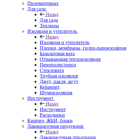
Пиломатериал
Для сада
Назад
Для сада
Теплицы
Изоляция и утеплитель
Назад
Изоляция и утеплитель
Пленки, мембраны, гидро-пароизоляция
Базальтовая вата
Отражающая теплоизоляция
Пенополистирол
Стекловата
Трубная изоляция
Джут, пакля, жгут
Керамзит
Шумоизоляция
Инструмент
Назад
Инструмент
Расходники
Кирпич, ЖБИ, блоки
Лакокрасочная продукция
Назад
Лакокрасочная продукция