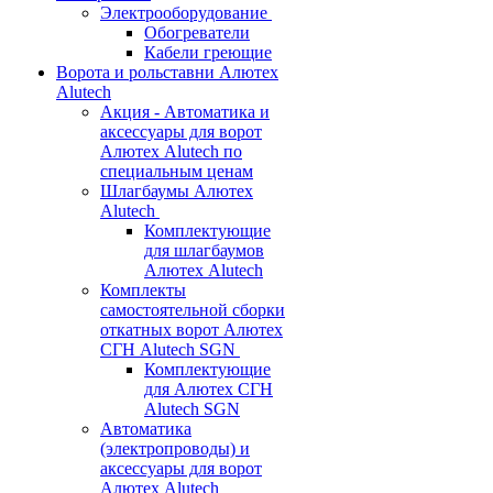
Электрооборудование
Обогреватели
Кабели греющие
Ворота и рольставни Алютех
Alutech
Акция - Автоматика и
аксессуары для ворот
Алютех Alutech по
специальным ценам
Шлагбаумы Алютех
Alutech
Комплектующие
для шлагбаумов
Алютех Alutech
Комплекты
самостоятельной сборки
откатных ворот Алютех
СГН Alutech SGN
Комплектующие
для Алютех СГН
Alutech SGN
Автоматика
(электропроводы) и
аксессуары для ворот
Алютех Alutech