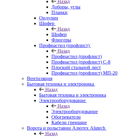
Назад
Доборы, углы
Планки
Ондулин
Шифер
Назад
Шифер
Флюгеры
Профнастил (профлист)
Назад
Профнастил (профлист)
Профнастил (профлист) С-8
Плоский стальной лист
Профнастил (профлист) МП-20
Вентиляция
Бытовая техника и электроника
Назад
Бытовая техника и электроника
Электрооборудование
Назад
Электрооборудование
Обогреватели
Кабели греющие
Ворота и рольставни Алютех Alutech
Назад