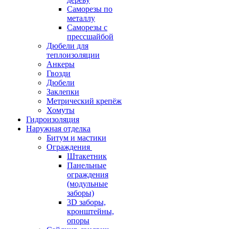
Саморезы по
металлу
Саморезы с
прессшайбой
Дюбели для
теплоизоляции
Анкеры
Гвозди
Дюбели
Заклепки
Метрический крепёж
Хомуты
Гидроизоляция
Наружная отделка
Битум и мастики
Ограждения
Штакетник
Панельные
ограждения
(модульные
заборы)
3D заборы,
кронштейны,
опоры