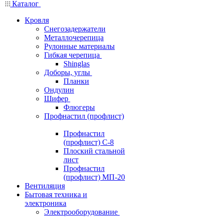
Каталог
Кровля
Снегозадержатели
Металлочерепица
Рулонные материалы
Гибкая черепица
Shinglas
Доборы, углы
Планки
Ондулин
Шифер
Флюгеры
Профнастил (профлист)
Профнастил
(профлист) С-8
Плоский стальной
лист
Профнастил
(профлист) МП-20
Вентиляция
Бытовая техника и
электроника
Электрооборудование