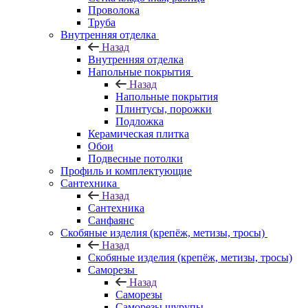
Проволока
Труба
Внутренняя отделка
Назад
Внутренняя отделка
Напольные покрытия
Назад
Напольные покрытия
Плинтусы, порожки
Подложка
Керамическая плитка
Обои
Подвесные потолки
Профиль и комплектующие
Сантехника
Назад
Сантехника
Санфаянс
Скобяные изделия (крепёж, метизы, тросы)
Назад
Скобяные изделия (крепёж, метизы, тросы)
Саморезы
Назад
Саморезы
Саморезы шурупы