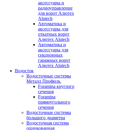
аксессуары и
радиоуправление
для ворот Алютех
Alutech
Автоматика и
аксессуары для
откатных ворот
Алютех Alutech
Автоматика и
аксессуары для
секционных
гаражных ворот
Алютех Alutech
Водосток
Водосточные системы
Металл Профиль
Foramina круглого
сечения
Foramina
прямоугольного
сечения
Водосточные системы
большого диаметра
Водосточная система
оцинкованная