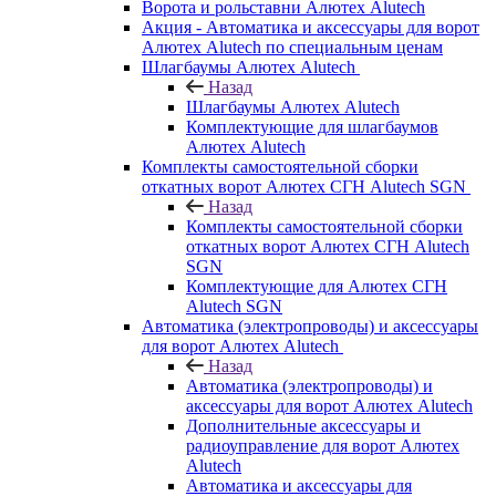
Ворота и рольставни Алютех Alutech
Акция - Автоматика и аксессуары для ворот
Алютех Alutech по специальным ценам
Шлагбаумы Алютех Alutech
Назад
Шлагбаумы Алютех Alutech
Комплектующие для шлагбаумов
Алютех Alutech
Комплекты самостоятельной сборки
откатных ворот Алютех СГН Alutech SGN
Назад
Комплекты самостоятельной сборки
откатных ворот Алютех СГН Alutech
SGN
Комплектующие для Алютех СГН
Alutech SGN
Автоматика (электропроводы) и аксессуары
для ворот Алютех Alutech
Назад
Автоматика (электропроводы) и
аксессуары для ворот Алютех Alutech
Дополнительные аксессуары и
радиоуправление для ворот Алютех
Alutech
Автоматика и аксессуары для