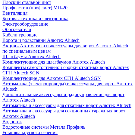
Плоский стальной лист
Профнастил (профлист) МП-20
Вентиляция
Бытовая техника и электроника
Электрооборудование
Обогреватели
Кабели греющие
Ворота и рольставни Алютех Alutech
Акция - Автоматика и аксессуары для ворот Алютех Alutech
по специальным ценам
Шлагбаумы Алютех Alutech
Комплектующие для шлагбаумов Алютех Alutech
Комплекты самостоятельной сборки откатных ворот Алютех
СГН Alutech SGN
Комплектующие для Алютех СГН Alutech SGN
Автоматика (электропроводы) и аксессуары для ворот Алютех
Alutech
Дополнительные аксессуары и радиоуправление для ворот
Алютех Alutech
Автоматика и аксессуары для откатных ворот Алютех Alutech
Автоматика и аксессуары для секционных гаражных ворот
Алютех Alutech
Водосток
Водосточные системы Металл Профиль
Foramina круглого сечения