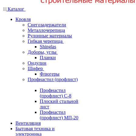
Каталог
Кровля
Снегозадержатели
Металлочерепица
Рулонные материалы
Гибкая черепица
Shinglas
Доборы, углы
Планки
Ондулин
Шифер
Флюгеры
Профнастил (профлист)
Профнастил
(профлист) С-8
Плоский стальной
лист
Профнастил
(профлист) МП-20
Вентиляция
Бытовая техника и
электроника