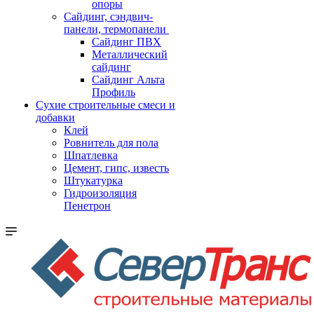
опоры
Cайдинг, сэндвич-
панели, термопанели
Сайдинг ПВХ
Металлический
сайдинг
Сайдинг Альта
Профиль
Сухие строительные смеси и
добавки
Клей
Ровнитель для пола
Шпатлевка
Цемент, гипс, известь
Штукатурка
Гидроизоляция
Пенетрон