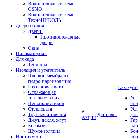
Водосточные системы
OSNO
Водосточные системы
ТехноНИКОЛЬ
Двери и окна
Двери
Противопожарные
двери
Окна
Пиломатериал
Для сада
Теплицы
Изоляция и утеплитель
Пленки, мембраны,
гидро-пароизоляция
Базальтовая вата
Как купи
Отражающая
теплоизоляция
Усл
Пенополистирол
опл
Стекловата
Усл
Трубная изоляция
Доставка
дос
Акции
Джут, пакля, жгут
Гар
Керамзит
на 
Шумоизоляция
Бон
Инструмент
про