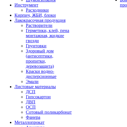
Инструмент
про
Расходники
Кирпич, ЖБИ, блоки
Лакокрасочная продукция
Растворители
Герметики, клей, пена
монтажная, жидкие
гвозди
Грунтовки
Здоровый дом
(антисептики,
пропитки,
деревозащита)
Краски водно-
дисперсионные
Эмали
Листовые материалы
ДСП
Гипсокартон
ДВП
ОСП
Сотовый поликарбонат
Фанера
Металлопрокат