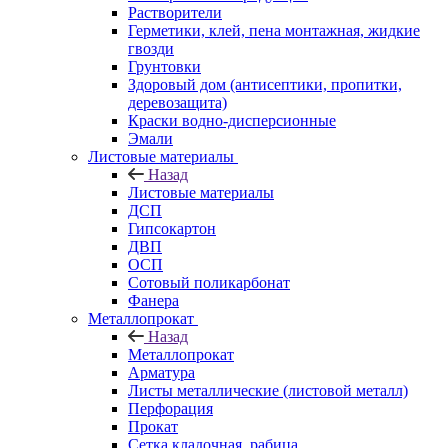
Растворители
Герметики, клей, пена монтажная, жидкие
гвозди
Грунтовки
Здоровый дом (антисептики, пропитки,
деревозащита)
Краски водно-дисперсионные
Эмали
Листовые материалы
Назад
Листовые материалы
ДСП
Гипсокартон
ДВП
ОСП
Сотовый поликарбонат
Фанера
Металлопрокат
Назад
Металлопрокат
Арматура
Листы металлические (листовой металл)
Перфорация
Прокат
Сетка кладочная, рабица