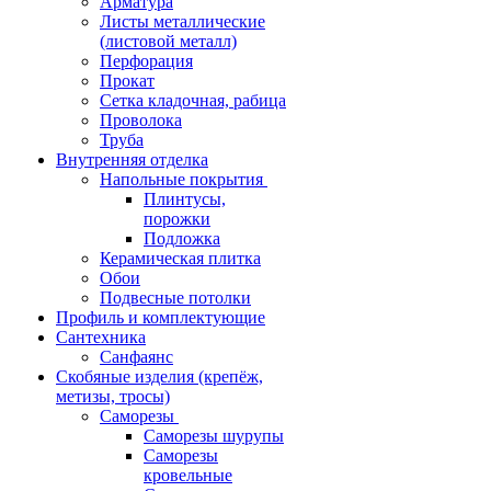
Арматура
Листы металлические
(листовой металл)
Перфорация
Прокат
Сетка кладочная, рабица
Проволока
Труба
Внутренняя отделка
Напольные покрытия
Плинтусы,
порожки
Подложка
Керамическая плитка
Обои
Подвесные потолки
Профиль и комплектующие
Сантехника
Санфаянс
Скобяные изделия (крепёж,
метизы, тросы)
Саморезы
Саморезы шурупы
Саморезы
кровельные