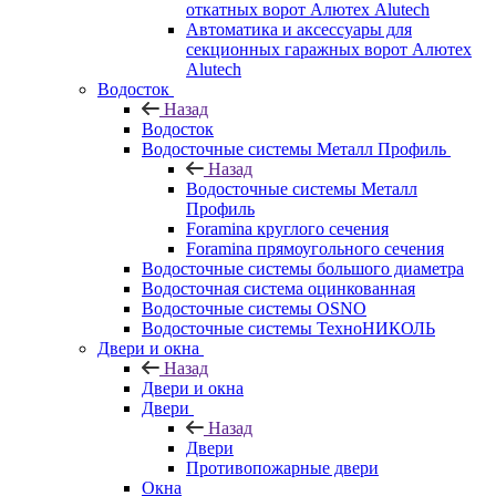
откатных ворот Алютех Alutech
Автоматика и аксессуары для
секционных гаражных ворот Алютех
Alutech
Водосток
Назад
Водосток
Водосточные системы Металл Профиль
Назад
Водосточные системы Металл
Профиль
Foramina круглого сечения
Foramina прямоугольного сечения
Водосточные системы большого диаметра
Водосточная система оцинкованная
Водосточные системы OSNO
Водосточные системы ТехноНИКОЛЬ
Двери и окна
Назад
Двери и окна
Двери
Назад
Двери
Противопожарные двери
Окна