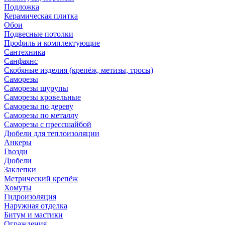
Подложка
Керамическая плитка
Обои
Подвесные потолки
Профиль и комплектующие
Сантехника
Санфаянс
Скобяные изделия (крепёж, метизы, тросы)
Саморезы
Саморезы шурупы
Саморезы кровельные
Саморезы по дереву
Саморезы по металлу
Саморезы с прессшайбой
Дюбели для теплоизоляции
Анкеры
Гвозди
Дюбели
Заклепки
Метрический крепёж
Хомуты
Гидроизоляция
Наружная отделка
Битум и мастики
Ограждения