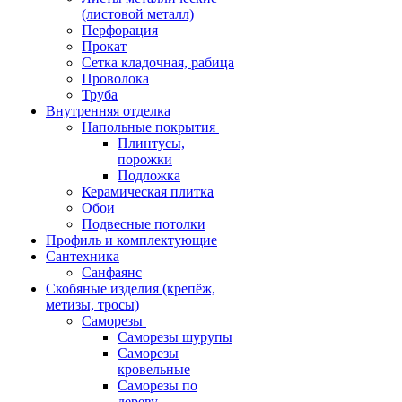
(листовой металл)
Перфорация
Прокат
Сетка кладочная, рабица
Проволока
Труба
Внутренняя отделка
Напольные покрытия
Плинтусы,
порожки
Подложка
Керамическая плитка
Обои
Подвесные потолки
Профиль и комплектующие
Сантехника
Санфаянс
Скобяные изделия (крепёж,
метизы, тросы)
Саморезы
Саморезы шурупы
Саморезы
кровельные
Саморезы по
дереву