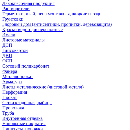
Лакокрасочная продукция
Растворители
Герметики, клей, пена монтажная, жидкие гвозди
Грунтовки
Здоровый дом (антисептики, пропитки, деревозащита)
Краски водно-дисперсионные
Эмали
Листовые материалы
ДСП
Гипсокартон
ДВП
ОСП
Сотовый поликарбонат
Фанера
Металлопрокат
Арматура
Листы металлические (листовой металл)
Перфорация
Прокат
Сетка кладочная, рабица
Проволока
Труба
Внутренняя отделка
Напольные покрытия
Плинтусы, порожки