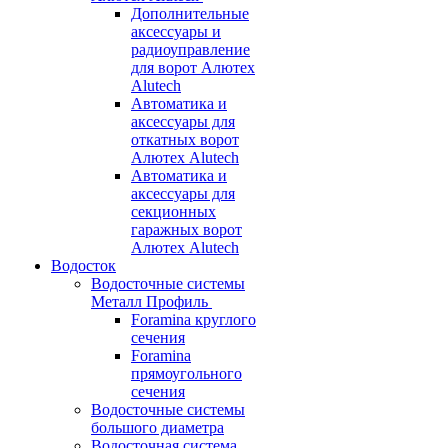
Дополнительные
аксессуары и
радиоуправление
для ворот Алютех
Alutech
Автоматика и
аксессуары для
откатных ворот
Алютех Alutech
Автоматика и
аксессуары для
секционных
гаражных ворот
Алютех Alutech
Водосток
Водосточные системы
Металл Профиль
Foramina круглого
сечения
Foramina
прямоугольного
сечения
Водосточные системы
большого диаметра
Водосточная система