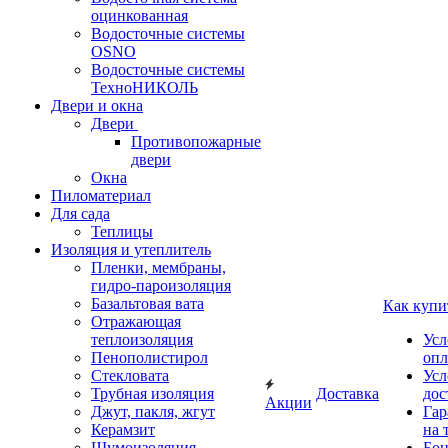
оцинкованная
Водосточные системы
OSNO
Водосточные системы
ТехноНИКОЛЬ
Двери и окна
Двери
Противопожарные
двери
Окна
Пиломатериал
Для сада
Теплицы
Изоляция и утеплитель
Пленки, мембраны,
гидро-пароизоляция
Базальтовая вата
Как купи
Отражающая
теплоизоляция
Усл
Пенополистирол
опл
Стекловата
Усл
Трубная изоляция
Доставка
дос
Акции
Джут, пакля, жгут
Гар
Керамзит
на 
Шумоизоляция
Бон