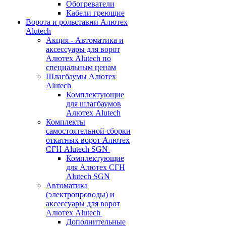
Обогреватели
Кабели греющие
Ворота и рольставни Алютех
Alutech
Акция - Автоматика и
аксессуары для ворот
Алютех Alutech по
специальным ценам
Шлагбаумы Алютех
Alutech
Комплектующие
для шлагбаумов
Алютех Alutech
Комплекты
самостоятельной сборки
откатных ворот Алютех
СГН Alutech SGN
Комплектующие
для Алютех СГН
Alutech SGN
Автоматика
(электропроводы) и
аксессуары для ворот
Алютех Alutech
Дополнительные