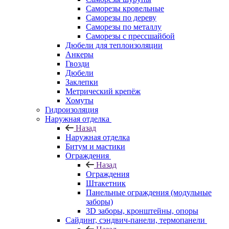
Саморезы кровельные
Саморезы по дереву
Саморезы по металлу
Саморезы с прессшайбой
Дюбели для теплоизоляции
Анкеры
Гвозди
Дюбели
Заклепки
Метрический крепёж
Хомуты
Гидроизоляция
Наружная отделка
Назад
Наружная отделка
Битум и мастики
Ограждения
Назад
Ограждения
Штакетник
Панельные ограждения (модульные
заборы)
3D заборы, кронштейны, опоры
Cайдинг, сэндвич-панели, термопанели