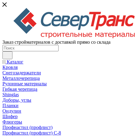
Заказ стройматериалов с доставкой прямо со склада
Каталог
Кровля
Снегозадержатели
Металлочерепица
Рулонные материалы
Гибкая черепица
Shinglas
Доборы, углы
Планки
Ондулин
Шифер
Флюгеры
Профнастил (профлист)
Профнастил (профлист) С-8