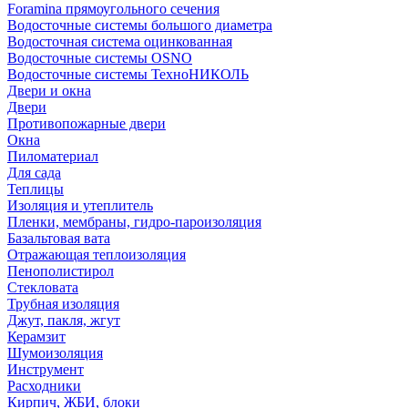
Foramina прямоугольного сечения
Водосточные системы большого диаметра
Водосточная система оцинкованная
Водосточные системы OSNO
Водосточные системы ТехноНИКОЛЬ
Двери и окна
Двери
Противопожарные двери
Окна
Пиломатериал
Для сада
Теплицы
Изоляция и утеплитель
Пленки, мембраны, гидро-пароизоляция
Базальтовая вата
Отражающая теплоизоляция
Пенополистирол
Стекловата
Трубная изоляция
Джут, пакля, жгут
Керамзит
Шумоизоляция
Инструмент
Расходники
Кирпич, ЖБИ, блоки