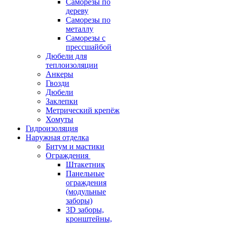
Саморезы по
дереву
Саморезы по
металлу
Саморезы с
прессшайбой
Дюбели для
теплоизоляции
Анкеры
Гвозди
Дюбели
Заклепки
Метрический крепёж
Хомуты
Гидроизоляция
Наружная отделка
Битум и мастики
Ограждения
Штакетник
Панельные
ограждения
(модульные
заборы)
3D заборы,
кронштейны,