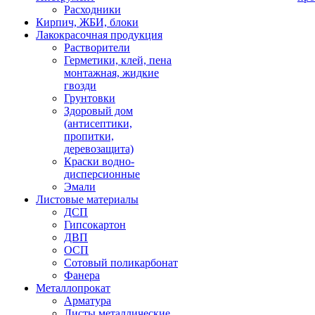
Расходники
Кирпич, ЖБИ, блоки
Лакокрасочная продукция
Растворители
Герметики, клей, пена
монтажная, жидкие
гвозди
Грунтовки
Здоровый дом
(антисептики,
пропитки,
деревозащита)
Краски водно-
дисперсионные
Эмали
Листовые материалы
ДСП
Гипсокартон
ДВП
ОСП
Сотовый поликарбонат
Фанера
Металлопрокат
Арматура
Листы металлические