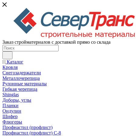
Заказ стройматериалов с доставкой прямо со склада
Каталог
Кровля
Снегозадержатели
Металлочерепица
Рулонные материалы
Гибкая черепица
Shinglas
Доборы, углы
Планки
Ондулин
Шифер
Флюгеры
Профнастил (профлист)
Профнастил (профлист) С-8