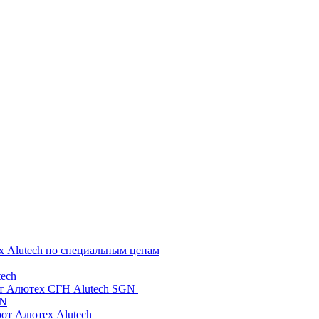
х Alutech по специальным ценам
ech
от Алютех СГН Alutech SGN
GN
рот Алютех Alutech