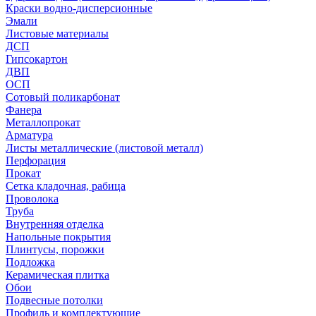
Краски водно-дисперсионные
Эмали
Листовые материалы
ДСП
Гипсокартон
ДВП
ОСП
Сотовый поликарбонат
Фанера
Металлопрокат
Арматура
Листы металлические (листовой металл)
Перфорация
Прокат
Сетка кладочная, рабица
Проволока
Труба
Внутренняя отделка
Напольные покрытия
Плинтусы, порожки
Подложка
Керамическая плитка
Обои
Подвесные потолки
Профиль и комплектующие