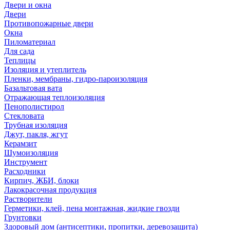
Двери и окна
Двери
Противопожарные двери
Окна
Пиломатериал
Для сада
Теплицы
Изоляция и утеплитель
Пленки, мембраны, гидро-пароизоляция
Базальтовая вата
Отражающая теплоизоляция
Пенополистирол
Стекловата
Трубная изоляция
Джут, пакля, жгут
Керамзит
Шумоизоляция
Инструмент
Расходники
Кирпич, ЖБИ, блоки
Лакокрасочная продукция
Растворители
Герметики, клей, пена монтажная, жидкие гвозди
Грунтовки
Здоровый дом (антисептики, пропитки, деревозащита)