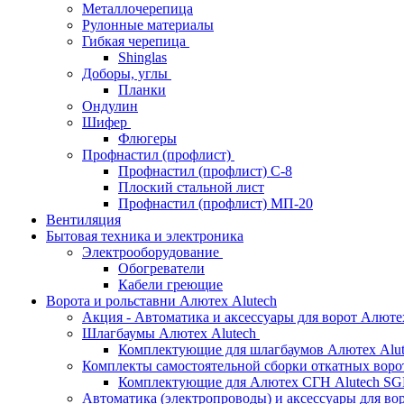
Металлочерепица
Рулонные материалы
Гибкая черепица
Shinglas
Доборы, углы
Планки
Ондулин
Шифер
Флюгеры
Профнастил (профлист)
Профнастил (профлист) С-8
Плоский стальной лист
Профнастил (профлист) МП-20
Вентиляция
Бытовая техника и электроника
Электрооборудование
Обогреватели
Кабели греющие
Ворота и рольставни Алютех Alutech
Акция - Автоматика и аксессуары для ворот Алюте
Шлагбаумы Алютех Alutech
Комплектующие для шлагбаумов Алютех Alut
Комплекты самостоятельной сборки откатных вор
Комплектующие для Алютех СГН Alutech S
Автоматика (электропроводы) и аксессуары для во