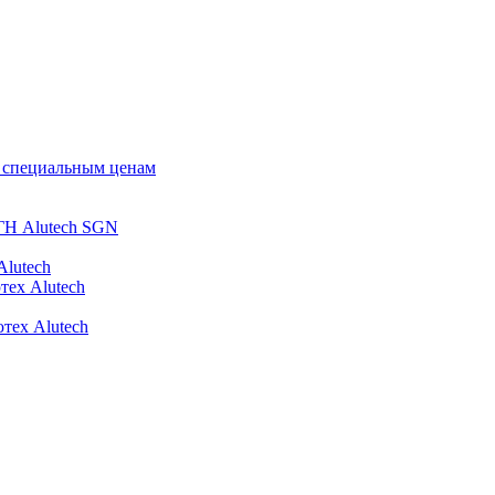
о специальным ценам
ГН Alutech SGN
Alutech
тех Alutech
тех Alutech