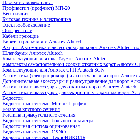
Плоский стальной лист
Профнастил (профлист) МП-20
Вентиляция
Бытовая техника и электроника
Электрооборудование
Обогреватели
Кабели греющие
Ворота и рольставни Алютех Alutech
Акция - Автоматика и аксессуары для ворот Алютех Alutech п
Шлагбаумы Алютех Alutech
Комплектующие для шлагбаумов Алютех Alutech
Комплекты самостоятельной сборки откатных ворот Алютех С
Комплектующие для Алютех СГН Alutech SGN
Автоматика (электропроводы) и аксессуары для ворот Алютех 
Дополнительные аксессуары и радиоуправление для ворот Алю
Автоматика и аксессуары для откатных ворот Алютех Alutech
Автоматика и аксессуары для секционных гаражных ворот Алю
Водосток
Водосточные системы Металл Профиль
Foramina круглого сечения
Foramina прямоугольного сечения
Водосточные системы большого диаметра
Водосточная система оцинкованная
Водосточные системы OSNO
Водосточные системы ТехноНИКОЛЬ