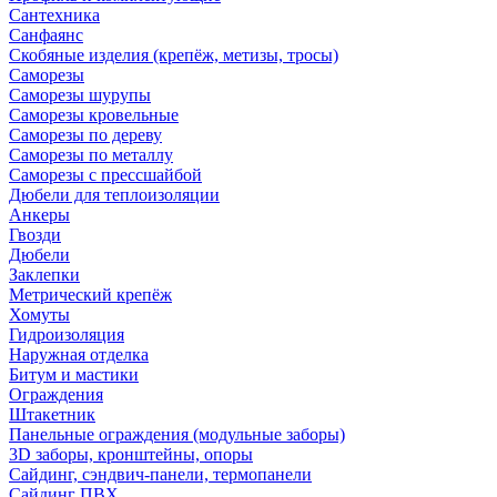
Сантехника
Санфаянс
Скобяные изделия (крепёж, метизы, тросы)
Саморезы
Саморезы шурупы
Саморезы кровельные
Саморезы по дереву
Саморезы по металлу
Саморезы с прессшайбой
Дюбели для теплоизоляции
Анкеры
Гвозди
Дюбели
Заклепки
Метрический крепёж
Хомуты
Гидроизоляция
Наружная отделка
Битум и мастики
Ограждения
Штакетник
Панельные ограждения (модульные заборы)
3D заборы, кронштейны, опоры
Cайдинг, сэндвич-панели, термопанели
Сайдинг ПВХ