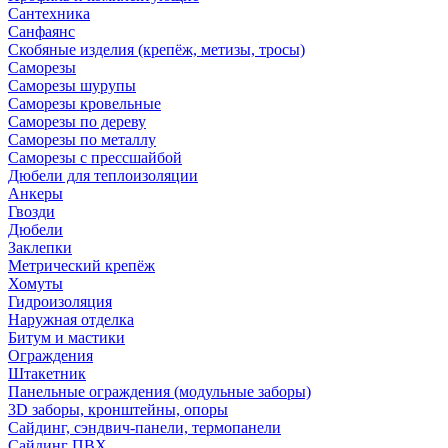
Сантехника
Санфаянс
Скобяные изделия (крепёж, метизы, тросы)
Саморезы
Саморезы шурупы
Саморезы кровельные
Саморезы по дереву
Саморезы по металлу
Саморезы с прессшайбой
Дюбели для теплоизоляции
Анкеры
Гвозди
Дюбели
Заклепки
Метрический крепёж
Хомуты
Гидроизоляция
Наружная отделка
Битум и мастики
Ограждения
Штакетник
Панельные ограждения (модульные заборы)
3D заборы, кронштейны, опоры
Cайдинг, сэндвич-панели, термопанели
Сайдинг ПВХ