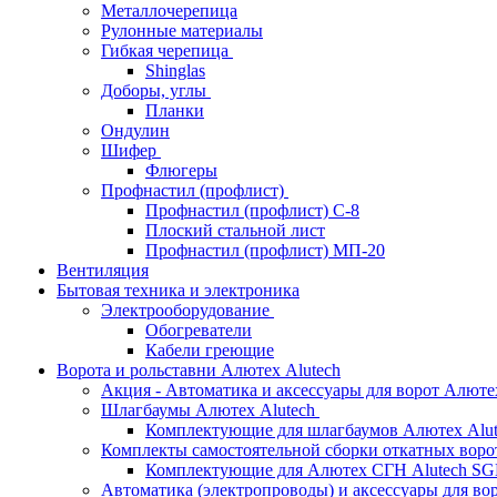
Металлочерепица
Рулонные материалы
Гибкая черепица
Shinglas
Доборы, углы
Планки
Ондулин
Шифер
Флюгеры
Профнастил (профлист)
Профнастил (профлист) С-8
Плоский стальной лист
Профнастил (профлист) МП-20
Вентиляция
Бытовая техника и электроника
Электрооборудование
Обогреватели
Кабели греющие
Ворота и рольставни Алютех Alutech
Акция - Автоматика и аксессуары для ворот Алюте
Шлагбаумы Алютех Alutech
Комплектующие для шлагбаумов Алютех Alut
Комплекты самостоятельной сборки откатных вор
Комплектующие для Алютех СГН Alutech S
Автоматика (электропроводы) и аксессуары для во