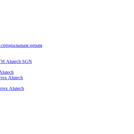
о специальным ценам
ГН Alutech SGN
Alutech
тех Alutech
тех Alutech