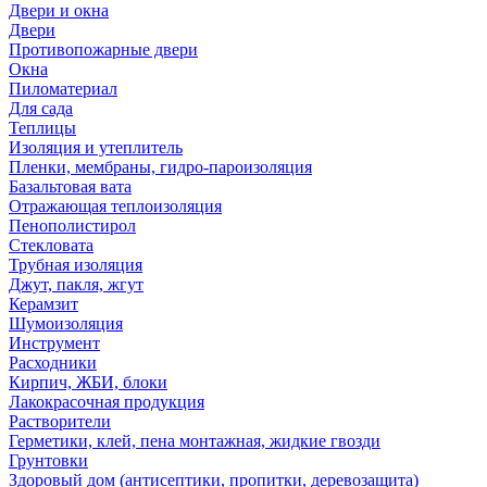
Двери и окна
Двери
Противопожарные двери
Окна
Пиломатериал
Для сада
Теплицы
Изоляция и утеплитель
Пленки, мембраны, гидро-пароизоляция
Базальтовая вата
Отражающая теплоизоляция
Пенополистирол
Стекловата
Трубная изоляция
Джут, пакля, жгут
Керамзит
Шумоизоляция
Инструмент
Расходники
Кирпич, ЖБИ, блоки
Лакокрасочная продукция
Растворители
Герметики, клей, пена монтажная, жидкие гвозди
Грунтовки
Здоровый дом (антисептики, пропитки, деревозащита)