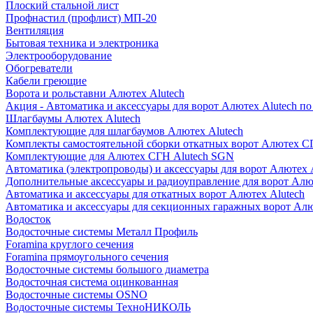
Плоский стальной лист
Профнастил (профлист) МП-20
Вентиляция
Бытовая техника и электроника
Электрооборудование
Обогреватели
Кабели греющие
Ворота и рольставни Алютех Alutech
Акция - Автоматика и аксессуары для ворот Алютех Alutech п
Шлагбаумы Алютех Alutech
Комплектующие для шлагбаумов Алютех Alutech
Комплекты самостоятельной сборки откатных ворот Алютех С
Комплектующие для Алютех СГН Alutech SGN
Автоматика (электропроводы) и аксессуары для ворот Алютех 
Дополнительные аксессуары и радиоуправление для ворот Алю
Автоматика и аксессуары для откатных ворот Алютех Alutech
Автоматика и аксессуары для секционных гаражных ворот Алю
Водосток
Водосточные системы Металл Профиль
Foramina круглого сечения
Foramina прямоугольного сечения
Водосточные системы большого диаметра
Водосточная система оцинкованная
Водосточные системы OSNO
Водосточные системы ТехноНИКОЛЬ