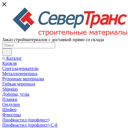
Заказ стройматериалов с доставкой прямо со склада
Каталог
Кровля
Снегозадержатели
Металлочерепица
Рулонные материалы
Гибкая черепица
Shinglas
Доборы, углы
Планки
Ондулин
Шифер
Флюгеры
Профнастил (профлист)
Профнастил (профлист) С-8