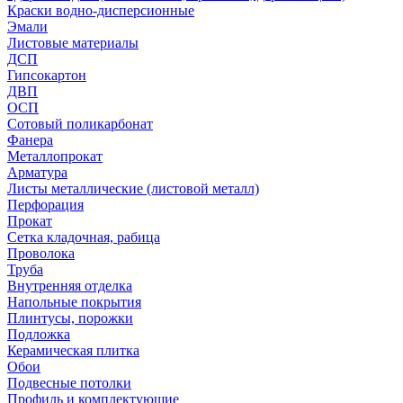
Краски водно-дисперсионные
Эмали
Листовые материалы
ДСП
Гипсокартон
ДВП
ОСП
Сотовый поликарбонат
Фанера
Металлопрокат
Арматура
Листы металлические (листовой металл)
Перфорация
Прокат
Сетка кладочная, рабица
Проволока
Труба
Внутренняя отделка
Напольные покрытия
Плинтусы, порожки
Подложка
Керамическая плитка
Обои
Подвесные потолки
Профиль и комплектующие