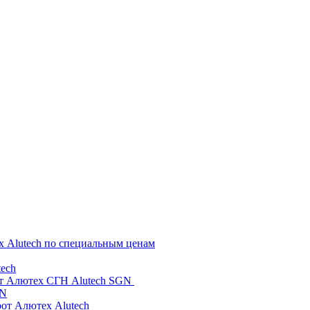
х Alutech по специальным ценам
ech
от Алютех СГН Alutech SGN
GN
рот Алютех Alutech