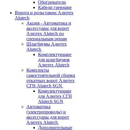
Обогреватели
Кабели греющие
Ворота и рольставни Алютех
Alutech
Акция - Автоматика и
аксессуары для ворот
Алютех Alutech по
специальным ценам
Шлагбаумы Алютех
Alutech
Комплектующие
для шлагбаумов
Алютех Alutech
Комплекты
самостоятельной сборки
откатных ворот Алютех
СГН Alutech SGN
Комплектующие
для Алютех СГН
Alutech SGN
Автоматика
(электропроводы) и
аксессуары для ворот
Алютех Alutech
Дополнительные