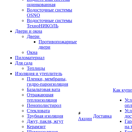
оцинкованная
Водосточные системы
OSNO
Водосточные системы
ТехноНИКОЛЬ
Двери и окна
Двери
Противопожарные
двери
Окна
Пиломатериал
Для сада
Теплицы
Изоляция и утеплитель
Пленки, мембраны,
гидро-пароизоляция
Базальтовая вата
Как купи
Отражающая
теплоизоляция
Усл
Пенополистирол
опл
Стекловата
Усл
Трубная изоляция
Доставка
дос
Акции
Джут, пакля, жгут
Гар
Керамзит
на 
Шумоизоляция
Бон