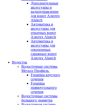
Дополнительные
аксессуары и
радиоуправление
для ворот Алютех
Alutech
Автоматика и
аксессуары для
откатных ворот
Алютех Alutech
Автоматика и
аксессуары для
секционных
гаражных ворот
Алютех Alutech
Водосток
Водосточные системы
Металл Профиль
Foramina круглого
сечения
Foramina
прямоугольного
сечения
Водосточные системы
большого диаметра
Водосточная система