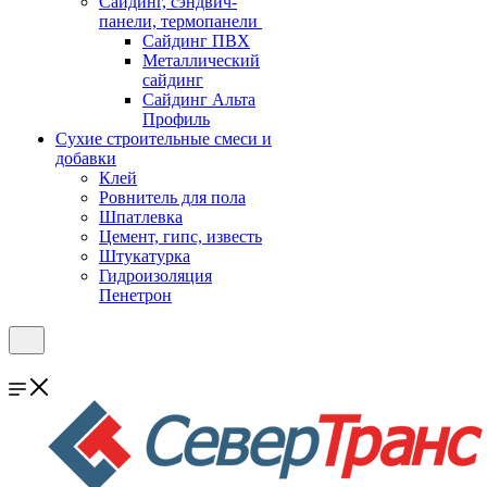
Cайдинг, сэндвич-
панели, термопанели
Сайдинг ПВХ
Металлический
сайдинг
Сайдинг Альта
Профиль
Сухие строительные смеси и
добавки
Клей
Ровнитель для пола
Шпатлевка
Цемент, гипс, известь
Штукатурка
Гидроизоляция
Пенетрон