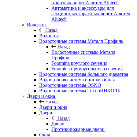
откатных ворот Алютех Alutech
Автоматика и аксессуары для
секционных гаражных ворот Алютех
Alutech
Водосток
Назад
Водосток
Водосточные системы Металл Профиль
Назад
Водосточные системы Металл
Профиль
Foramina круглого сечения
Foramina прямоугольного сечения
Водосточные системы большого диаметра
Водосточная система оцинкованная
Водосточные системы OSNO
Водосточные системы ТехноНИКОЛЬ
Двери и окна
Назад
Двери и окна
Двери
Назад
Двери
Противопожарные двери
Окна