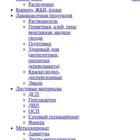
Расходники
Кирпич, ЖБИ, блоки
Лакокрасочная продукция
Растворители
Герметики, клей, пена
монтажная, жидкие
гвозди
Грунтовки
Здоровый дом
(антисептики,
пропитки,
деревозащита)
Краски водно-
дисперсионные
Эмали
Листовые материалы
ДСП
Гипсокартон
ДВП
ОСП
Сотовый поликарбонат
Фанера
Металлопрокат
Арматура
Листы металлические