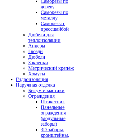
Саморезы по
дереву
Саморезы по
металлу
Саморезы с
прессшайбой
Дюбели для
теплоизоляции
Анкеры
Гвозди
Дюбели
Заклепки
Метрический крепёж
Хомуты
Гидроизоляция
Наружная отделка
Битум и мастики
Ограждения
Штакетник
Панельные
ограждения
(модульные
заборы)
3D заборы,
кронштейны,