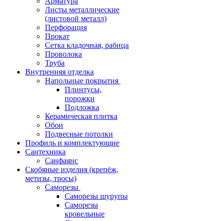
Арматура
Листы металлические
(листовой металл)
Перфорация
Прокат
Сетка кладочная, рабица
Проволока
Труба
Внутренняя отделка
Напольные покрытия
Плинтусы,
порожки
Подложка
Керамическая плитка
Обои
Подвесные потолки
Профиль и комплектующие
Сантехника
Санфаянс
Скобяные изделия (крепёж,
метизы, тросы)
Саморезы
Саморезы шурупы
Саморезы
кровельные