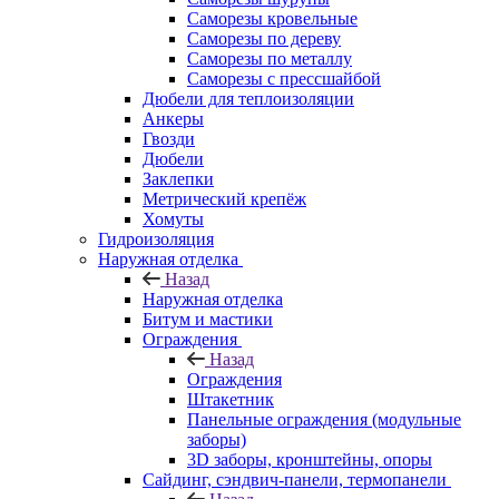
Саморезы кровельные
Саморезы по дереву
Саморезы по металлу
Саморезы с прессшайбой
Дюбели для теплоизоляции
Анкеры
Гвозди
Дюбели
Заклепки
Метрический крепёж
Хомуты
Гидроизоляция
Наружная отделка
Назад
Наружная отделка
Битум и мастики
Ограждения
Назад
Ограждения
Штакетник
Панельные ограждения (модульные
заборы)
3D заборы, кронштейны, опоры
Cайдинг, сэндвич-панели, термопанели