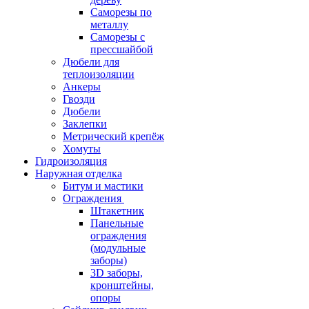
Саморезы по
металлу
Саморезы с
прессшайбой
Дюбели для
теплоизоляции
Анкеры
Гвозди
Дюбели
Заклепки
Метрический крепёж
Хомуты
Гидроизоляция
Наружная отделка
Битум и мастики
Ограждения
Штакетник
Панельные
ограждения
(модульные
заборы)
3D заборы,
кронштейны,
опоры