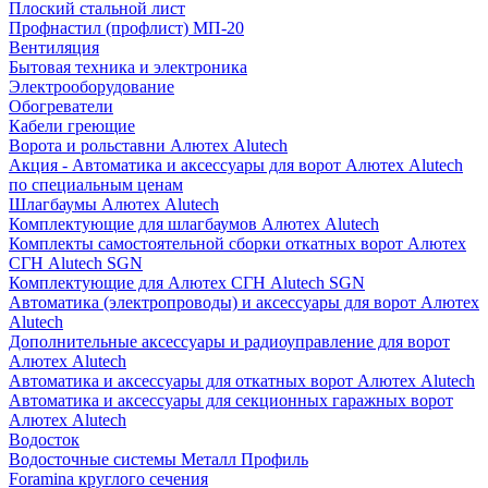
Плоский стальной лист
Профнастил (профлист) МП-20
Вентиляция
Бытовая техника и электроника
Электрооборудование
Обогреватели
Кабели греющие
Ворота и рольставни Алютех Alutech
Акция - Автоматика и аксессуары для ворот Алютех Alutech
по специальным ценам
Шлагбаумы Алютех Alutech
Комплектующие для шлагбаумов Алютех Alutech
Комплекты самостоятельной сборки откатных ворот Алютех
СГН Alutech SGN
Комплектующие для Алютех СГН Alutech SGN
Автоматика (электропроводы) и аксессуары для ворот Алютех
Alutech
Дополнительные аксессуары и радиоуправление для ворот
Алютех Alutech
Автоматика и аксессуары для откатных ворот Алютех Alutech
Автоматика и аксессуары для секционных гаражных ворот
Алютех Alutech
Водосток
Водосточные системы Металл Профиль
Foramina круглого сечения