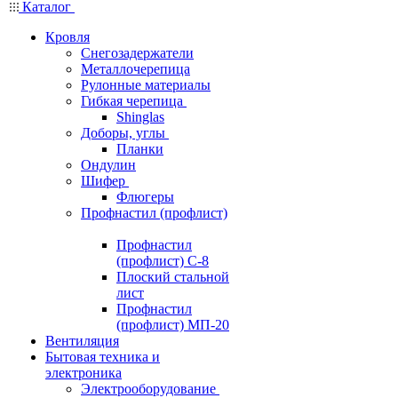
Каталог
Кровля
Снегозадержатели
Металлочерепица
Рулонные материалы
Гибкая черепица
Shinglas
Доборы, углы
Планки
Ондулин
Шифер
Флюгеры
Профнастил (профлист)
Профнастил
(профлист) С-8
Плоский стальной
лист
Профнастил
(профлист) МП-20
Вентиляция
Бытовая техника и
электроника
Электрооборудование