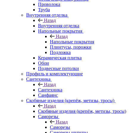
Проволока
Труба
Внутренняя отделка
Назад
Внутренняя отделка
Напольные покрытия
Назад
Напольные покрытия
Плинтусы, порожки
Подложка
Керамическая плитка
Обои
Подвесные потолки
Профиль и комплектующие
Сантехника
Назад
Сантехника
Санфаянс
Скобяные изделия (крепёж, метизы, тросы)
Назад
Скобяные изделия (крепёж, метизы, тросы)
Саморезы
Назад
Саморезы
Саморезы шурупы