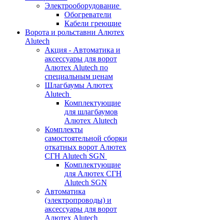
Электрооборудование
Обогреватели
Кабели греющие
Ворота и рольставни Алютех
Alutech
Акция - Автоматика и
аксессуары для ворот
Алютех Alutech по
специальным ценам
Шлагбаумы Алютех
Alutech
Комплектующие
для шлагбаумов
Алютех Alutech
Комплекты
самостоятельной сборки
откатных ворот Алютех
СГН Alutech SGN
Комплектующие
для Алютех СГН
Alutech SGN
Автоматика
(электропроводы) и
аксессуары для ворот
Алютех Alutech