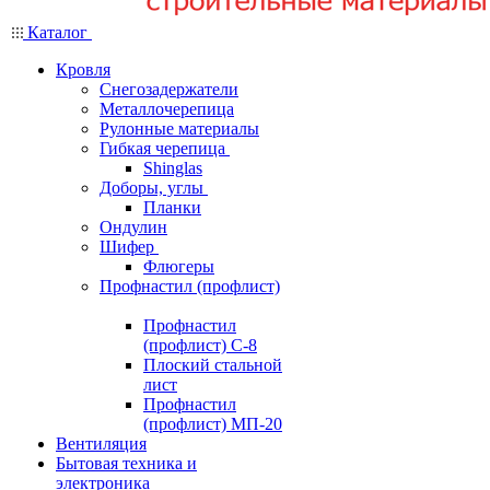
Каталог
Кровля
Снегозадержатели
Металлочерепица
Рулонные материалы
Гибкая черепица
Shinglas
Доборы, углы
Планки
Ондулин
Шифер
Флюгеры
Профнастил (профлист)
Профнастил
(профлист) С-8
Плоский стальной
лист
Профнастил
(профлист) МП-20
Вентиляция
Бытовая техника и
электроника