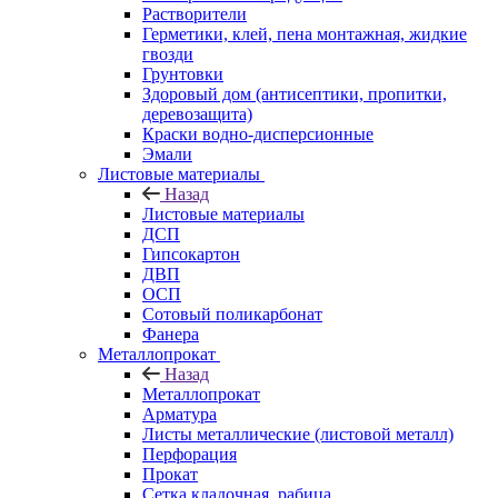
Растворители
Герметики, клей, пена монтажная, жидкие
гвозди
Грунтовки
Здоровый дом (антисептики, пропитки,
деревозащита)
Краски водно-дисперсионные
Эмали
Листовые материалы
Назад
Листовые материалы
ДСП
Гипсокартон
ДВП
ОСП
Сотовый поликарбонат
Фанера
Металлопрокат
Назад
Металлопрокат
Арматура
Листы металлические (листовой металл)
Перфорация
Прокат
Сетка кладочная, рабица