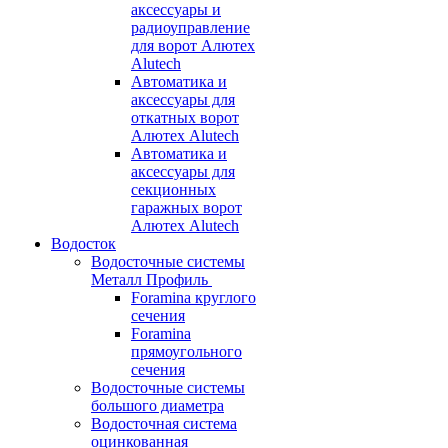
аксессуары и
радиоуправление
для ворот Алютех
Alutech
Автоматика и
аксессуары для
откатных ворот
Алютех Alutech
Автоматика и
аксессуары для
секционных
гаражных ворот
Алютех Alutech
Водосток
Водосточные системы
Металл Профиль
Foramina круглого
сечения
Foramina
прямоугольного
сечения
Водосточные системы
большого диаметра
Водосточная система
оцинкованная