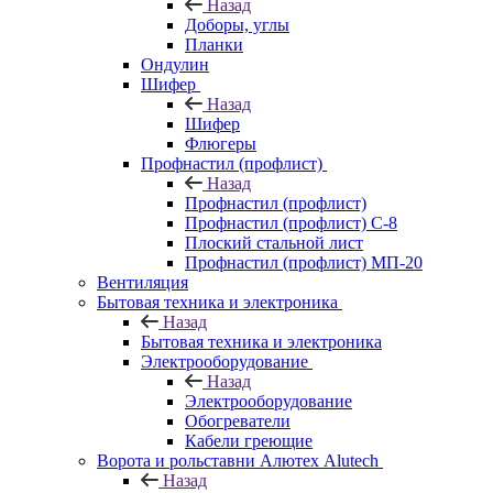
Назад
Доборы, углы
Планки
Ондулин
Шифер
Назад
Шифер
Флюгеры
Профнастил (профлист)
Назад
Профнастил (профлист)
Профнастил (профлист) С-8
Плоский стальной лист
Профнастил (профлист) МП-20
Вентиляция
Бытовая техника и электроника
Назад
Бытовая техника и электроника
Электрооборудование
Назад
Электрооборудование
Обогреватели
Кабели греющие
Ворота и рольставни Алютех Alutech
Назад