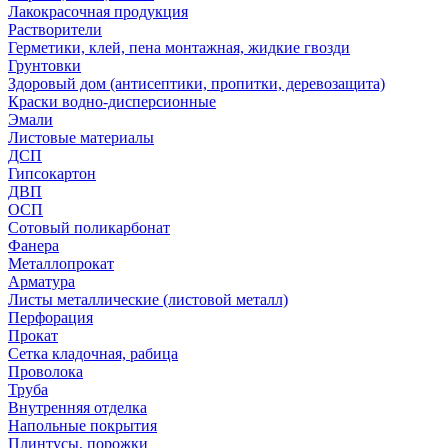
Лакокрасочная продукция
Растворители
Герметики, клей, пена монтажная, жидкие гвозди
Грунтовки
Здоровый дом (антисептики, пропитки, деревозащита)
Краски водно-дисперсионные
Эмали
Листовые материалы
ДСП
Гипсокартон
ДВП
ОСП
Сотовый поликарбонат
Фанера
Металлопрокат
Арматура
Листы металлические (листовой металл)
Перфорация
Прокат
Сетка кладочная, рабица
Проволока
Труба
Внутренняя отделка
Напольные покрытия
Плинтусы, порожки