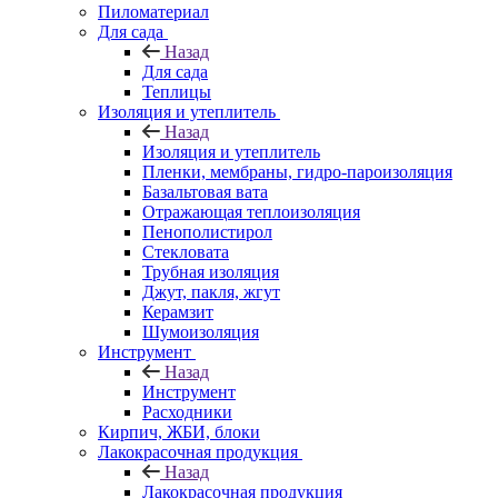
Пиломатериал
Для сада
Назад
Для сада
Теплицы
Изоляция и утеплитель
Назад
Изоляция и утеплитель
Пленки, мембраны, гидро-пароизоляция
Базальтовая вата
Отражающая теплоизоляция
Пенополистирол
Стекловата
Трубная изоляция
Джут, пакля, жгут
Керамзит
Шумоизоляция
Инструмент
Назад
Инструмент
Расходники
Кирпич, ЖБИ, блоки
Лакокрасочная продукция
Назад
Лакокрасочная продукция