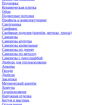
Подложка
Керамическая плитка
Обои
Подвесные потолки
Профиль и комплектующие
Сантехника
Санфаянс
Скобяные изделия (крепёж, метизы, тросы)
Саморезы
Саморезы шурупы
Саморезы кровельные
Саморезы по дереву
Саморезы по металлу
Саморезы с прессшайбой
Дюбели для теплоизоляции
Анкеры
Гвозди
Дюбели
Заклепки
Метрический крепёж
Хомуты
Гидроизоляция
Наружная отделка
Битум и мастики
Ограждения