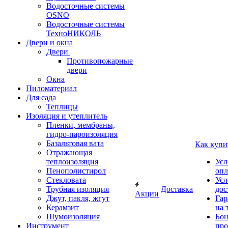
Водосточные системы
OSNO
Водосточные системы
ТехноНИКОЛЬ
Двери и окна
Двери
Противопожарные
двери
Окна
Пиломатериал
Для сада
Теплицы
Изоляция и утеплитель
Пленки, мембраны,
гидро-пароизоляция
Базальтовая вата
Как купи
Отражающая
теплоизоляция
Усл
Пенополистирол
опл
Стекловата
Усл
Трубная изоляция
Доставка
дос
Акции
Джут, пакля, жгут
Гар
Керамзит
на 
Шумоизоляция
Бон
Инструмент
про