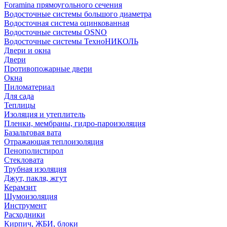
Foramina прямоугольного сечения
Водосточные системы большого диаметра
Водосточная система оцинкованная
Водосточные системы OSNO
Водосточные системы ТехноНИКОЛЬ
Двери и окна
Двери
Противопожарные двери
Окна
Пиломатериал
Для сада
Теплицы
Изоляция и утеплитель
Пленки, мембраны, гидро-пароизоляция
Базальтовая вата
Отражающая теплоизоляция
Пенополистирол
Стекловата
Трубная изоляция
Джут, пакля, жгут
Керамзит
Шумоизоляция
Инструмент
Расходники
Кирпич, ЖБИ, блоки