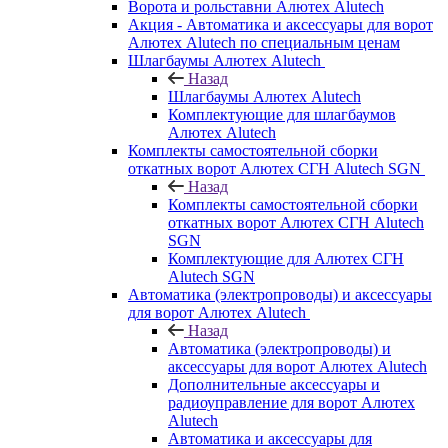
Ворота и рольставни Алютех Alutech
Акция - Автоматика и аксессуары для ворот
Алютех Alutech по специальным ценам
Шлагбаумы Алютех Alutech
Назад
Шлагбаумы Алютех Alutech
Комплектующие для шлагбаумов
Алютех Alutech
Комплекты самостоятельной сборки
откатных ворот Алютех СГН Alutech SGN
Назад
Комплекты самостоятельной сборки
откатных ворот Алютех СГН Alutech
SGN
Комплектующие для Алютех СГН
Alutech SGN
Автоматика (электропроводы) и аксессуары
для ворот Алютех Alutech
Назад
Автоматика (электропроводы) и
аксессуары для ворот Алютех Alutech
Дополнительные аксессуары и
радиоуправление для ворот Алютех
Alutech
Автоматика и аксессуары для