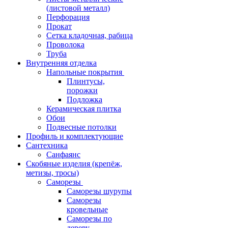
(листовой металл)
Перфорация
Прокат
Сетка кладочная, рабица
Проволока
Труба
Внутренняя отделка
Напольные покрытия
Плинтусы,
порожки
Подложка
Керамическая плитка
Обои
Подвесные потолки
Профиль и комплектующие
Сантехника
Санфаянс
Скобяные изделия (крепёж,
метизы, тросы)
Саморезы
Саморезы шурупы
Саморезы
кровельные
Саморезы по
дереву