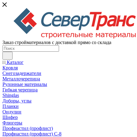
Заказ стройматериалов с доставкой прямо со склада
Каталог
Кровля
Снегозадержатели
Металлочерепица
Рулонные материалы
Гибкая черепица
Shinglas
Доборы, углы
Планки
Ондулин
Шифер
Флюгеры
Профнастил (профлист)
Профнастил (профлист) С-8