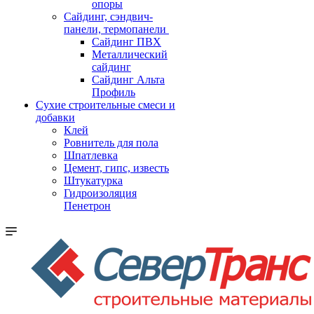
опоры
Cайдинг, сэндвич-
панели, термопанели
Сайдинг ПВХ
Металлический
сайдинг
Сайдинг Альта
Профиль
Сухие строительные смеси и
добавки
Клей
Ровнитель для пола
Шпатлевка
Цемент, гипс, известь
Штукатурка
Гидроизоляция
Пенетрон