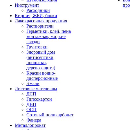
Инструмент
про
Расходники
Кирпич, ЖБИ, блоки
Лакокрасочная продукция
Растворители
Герметики, клей, пена
монтажная, жидкие
гвозди
Грунтовки
Здоровый дом
(антисептики,
пропитки,
деревозащита)
Краски водно-
дисперсионные
Эмали
Листовые материалы
ДСП
Гипсокартон
ДВП
ОСП
Сотовый поликарбонат
Фанера
Металлопрокат