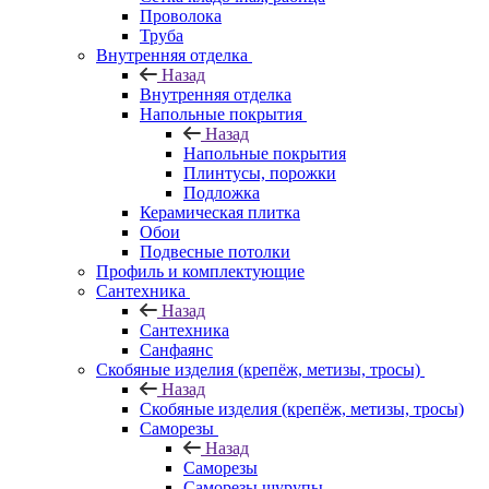
Проволока
Труба
Внутренняя отделка
Назад
Внутренняя отделка
Напольные покрытия
Назад
Напольные покрытия
Плинтусы, порожки
Подложка
Керамическая плитка
Обои
Подвесные потолки
Профиль и комплектующие
Сантехника
Назад
Сантехника
Санфаянс
Скобяные изделия (крепёж, метизы, тросы)
Назад
Скобяные изделия (крепёж, метизы, тросы)
Саморезы
Назад
Саморезы
Саморезы шурупы