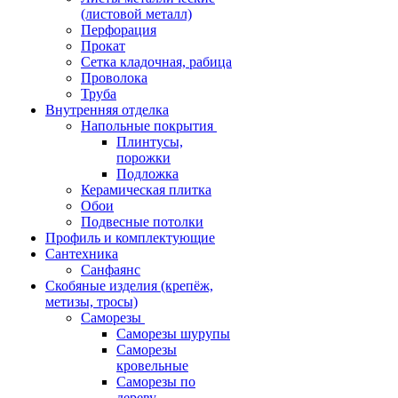
(листовой металл)
Перфорация
Прокат
Сетка кладочная, рабица
Проволока
Труба
Внутренняя отделка
Напольные покрытия
Плинтусы,
порожки
Подложка
Керамическая плитка
Обои
Подвесные потолки
Профиль и комплектующие
Сантехника
Санфаянс
Скобяные изделия (крепёж,
метизы, тросы)
Саморезы
Саморезы шурупы
Саморезы
кровельные
Саморезы по
дереву