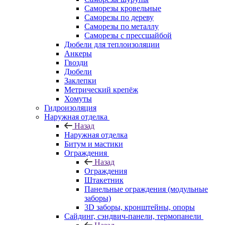
Саморезы кровельные
Саморезы по дереву
Саморезы по металлу
Саморезы с прессшайбой
Дюбели для теплоизоляции
Анкеры
Гвозди
Дюбели
Заклепки
Метрический крепёж
Хомуты
Гидроизоляция
Наружная отделка
Назад
Наружная отделка
Битум и мастики
Ограждения
Назад
Ограждения
Штакетник
Панельные ограждения (модульные
заборы)
3D заборы, кронштейны, опоры
Cайдинг, сэндвич-панели, термопанели