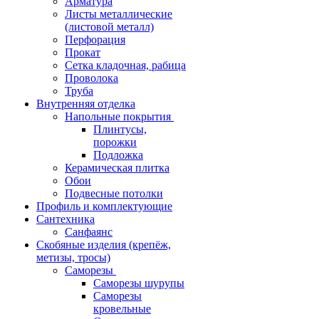
Арматура
Листы металлические
(листовой металл)
Перфорация
Прокат
Сетка кладочная, рабица
Проволока
Труба
Внутренняя отделка
Напольные покрытия
Плинтусы,
порожки
Подложка
Керамическая плитка
Обои
Подвесные потолки
Профиль и комплектующие
Сантехника
Санфаянс
Скобяные изделия (крепёж,
метизы, тросы)
Саморезы
Саморезы шурупы
Саморезы
кровельные