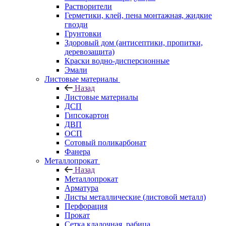
Растворители
Герметики, клей, пена монтажная, жидкие
гвозди
Грунтовки
Здоровый дом (антисептики, пропитки,
деревозащита)
Краски водно-дисперсионные
Эмали
Листовые материалы
Назад
Листовые материалы
ДСП
Гипсокартон
ДВП
ОСП
Сотовый поликарбонат
Фанера
Металлопрокат
Назад
Металлопрокат
Арматура
Листы металлические (листовой металл)
Перфорация
Прокат
Сетка кладочная, рабица