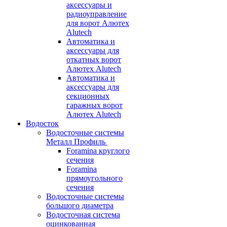
аксессуары и
радиоуправление
для ворот Алютех
Alutech
Автоматика и
аксессуары для
откатных ворот
Алютех Alutech
Автоматика и
аксессуары для
секционных
гаражных ворот
Алютех Alutech
Водосток
Водосточные системы
Металл Профиль
Foramina круглого
сечения
Foramina
прямоугольного
сечения
Водосточные системы
большого диаметра
Водосточная система
оцинкованная