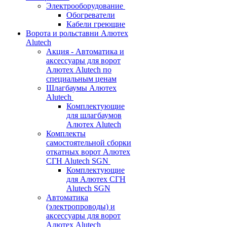
Электрооборудование
Обогреватели
Кабели греющие
Ворота и рольставни Алютех
Alutech
Акция - Автоматика и
аксессуары для ворот
Алютех Alutech по
специальным ценам
Шлагбаумы Алютех
Alutech
Комплектующие
для шлагбаумов
Алютех Alutech
Комплекты
самостоятельной сборки
откатных ворот Алютех
СГН Alutech SGN
Комплектующие
для Алютех СГН
Alutech SGN
Автоматика
(электропроводы) и
аксессуары для ворот
Алютех Alutech