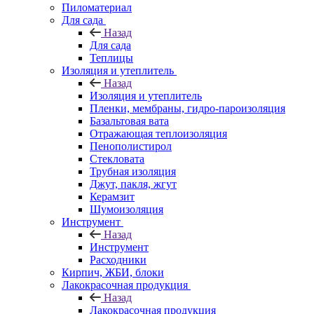
Пиломатериал
Для сада
Назад
Для сада
Теплицы
Изоляция и утеплитель
Назад
Изоляция и утеплитель
Пленки, мембраны, гидро-пароизоляция
Базальтовая вата
Отражающая теплоизоляция
Пенополистирол
Стекловата
Трубная изоляция
Джут, пакля, жгут
Керамзит
Шумоизоляция
Инструмент
Назад
Инструмент
Расходники
Кирпич, ЖБИ, блоки
Лакокрасочная продукция
Назад
Лакокрасочная продукция