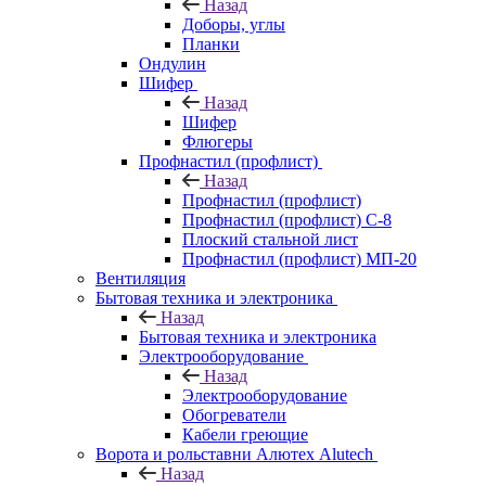
Назад
Доборы, углы
Планки
Ондулин
Шифер
Назад
Шифер
Флюгеры
Профнастил (профлист)
Назад
Профнастил (профлист)
Профнастил (профлист) С-8
Плоский стальной лист
Профнастил (профлист) МП-20
Вентиляция
Бытовая техника и электроника
Назад
Бытовая техника и электроника
Электрооборудование
Назад
Электрооборудование
Обогреватели
Кабели греющие
Ворота и рольставни Алютех Alutech
Назад