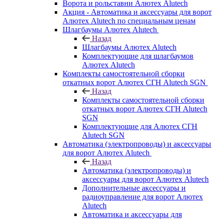
Ворота и рольставни Алютех Alutech
Акция - Автоматика и аксессуары для ворот
Алютех Alutech по специальным ценам
Шлагбаумы Алютех Alutech
Назад
Шлагбаумы Алютех Alutech
Комплектующие для шлагбаумов
Алютех Alutech
Комплекты самостоятельной сборки
откатных ворот Алютех СГН Alutech SGN
Назад
Комплекты самостоятельной сборки
откатных ворот Алютех СГН Alutech
SGN
Комплектующие для Алютех СГН
Alutech SGN
Автоматика (электропроводы) и аксессуары
для ворот Алютех Alutech
Назад
Автоматика (электропроводы) и
аксессуары для ворот Алютех Alutech
Дополнительные аксессуары и
радиоуправление для ворот Алютех
Alutech
Автоматика и аксессуары для