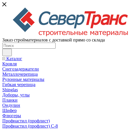
Заказ стройматериалов с доставкой прямо со склада
Каталог
Кровля
Снегозадержатели
Металлочерепица
Рулонные материалы
Гибкая черепица
Shinglas
Доборы, углы
Планки
Ондулин
Шифер
Флюгеры
Профнастил (профлист)
Профнастил (профлист) С-8