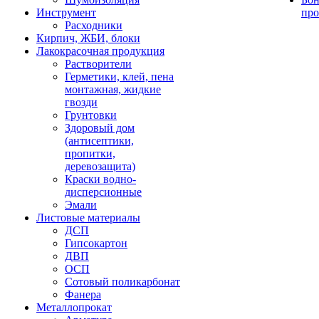
Инструмент
про
Расходники
Кирпич, ЖБИ, блоки
Лакокрасочная продукция
Растворители
Герметики, клей, пена
монтажная, жидкие
гвозди
Грунтовки
Здоровый дом
(антисептики,
пропитки,
деревозащита)
Краски водно-
дисперсионные
Эмали
Листовые материалы
ДСП
Гипсокартон
ДВП
ОСП
Сотовый поликарбонат
Фанера
Металлопрокат