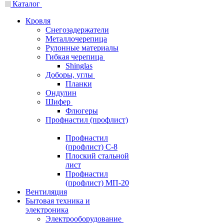
Каталог
Кровля
Снегозадержатели
Металлочерепица
Рулонные материалы
Гибкая черепица
Shinglas
Доборы, углы
Планки
Ондулин
Шифер
Флюгеры
Профнастил (профлист)
Профнастил
(профлист) С-8
Плоский стальной
лист
Профнастил
(профлист) МП-20
Вентиляция
Бытовая техника и
электроника
Электрооборудование