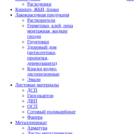
Расходники
Кирпич, ЖБИ, блоки
Лакокрасочная продукция
Растворители
Герметики, клей, пена
монтажная, жидкие
гвозди
Грунтовки
Здоровый дом
(антисептики,
пропитки,
деревозащита)
Краски водно-
дисперсионные
Эмали
Листовые материалы
ДСП
Гипсокартон
ДВП
ОСП
Сотовый поликарбонат
Фанера
Металлопрокат
Арматура
Листы металлические