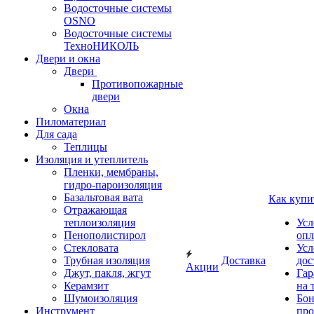
Водосточные системы
OSNO
Водосточные системы
ТехноНИКОЛЬ
Двери и окна
Двери
Противопожарные
двери
Окна
Пиломатериал
Для сада
Теплицы
Изоляция и утеплитель
Пленки, мембраны,
гидро-пароизоляция
Базальтовая вата
Как купи
Отражающая
теплоизоляция
Усл
Пенополистирол
опл
Стекловата
Усл
Трубная изоляция
Доставка
дос
Акции
Джут, пакля, жгут
Гар
Керамзит
на 
Шумоизоляция
Бон
Инструмент
про