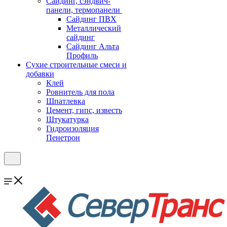
Cайдинг, сэндвич-
панели, термопанели
Сайдинг ПВХ
Металлический
сайдинг
Сайдинг Альта
Профиль
Сухие строительные смеси и
добавки
Клей
Ровнитель для пола
Шпатлевка
Цемент, гипс, известь
Штукатурка
Гидроизоляция
Пенетрон