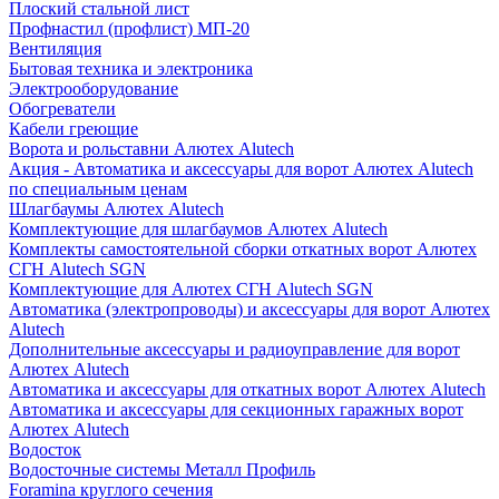
Плоский стальной лист
Профнастил (профлист) МП-20
Вентиляция
Бытовая техника и электроника
Электрооборудование
Обогреватели
Кабели греющие
Ворота и рольставни Алютех Alutech
Акция - Автоматика и аксессуары для ворот Алютех Alutech
по специальным ценам
Шлагбаумы Алютех Alutech
Комплектующие для шлагбаумов Алютех Alutech
Комплекты самостоятельной сборки откатных ворот Алютех
СГН Alutech SGN
Комплектующие для Алютех СГН Alutech SGN
Автоматика (электропроводы) и аксессуары для ворот Алютех
Alutech
Дополнительные аксессуары и радиоуправление для ворот
Алютех Alutech
Автоматика и аксессуары для откатных ворот Алютех Alutech
Автоматика и аксессуары для секционных гаражных ворот
Алютех Alutech
Водосток
Водосточные системы Металл Профиль
Foramina круглого сечения