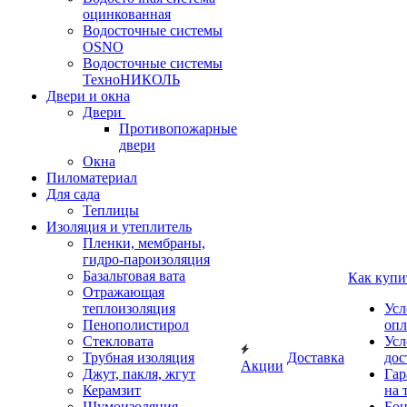
оцинкованная
Водосточные системы
OSNO
Водосточные системы
ТехноНИКОЛЬ
Двери и окна
Двери
Противопожарные
двери
Окна
Пиломатериал
Для сада
Теплицы
Изоляция и утеплитель
Пленки, мембраны,
гидро-пароизоляция
Базальтовая вата
Как купи
Отражающая
теплоизоляция
Усл
Пенополистирол
опл
Стекловата
Усл
Трубная изоляция
Доставка
дос
Акции
Джут, пакля, жгут
Гар
Керамзит
на 
Шумоизоляция
Бон