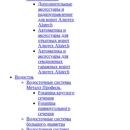
Дополнительные
аксессуары и
радиоуправление
для ворот Алютех
Alutech
Автоматика и
аксессуары для
откатных ворот
Алютех Alutech
Автоматика и
аксессуары для
секционных
гаражных ворот
Алютех Alutech
Водосток
Водосточные системы
Металл Профиль
Foramina круглого
сечения
Foramina
прямоугольного
сечения
Водосточные системы
большого диаметра
Водосточная система