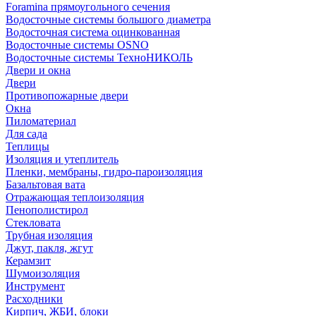
Foramina прямоугольного сечения
Водосточные системы большого диаметра
Водосточная система оцинкованная
Водосточные системы OSNO
Водосточные системы ТехноНИКОЛЬ
Двери и окна
Двери
Противопожарные двери
Окна
Пиломатериал
Для сада
Теплицы
Изоляция и утеплитель
Пленки, мембраны, гидро-пароизоляция
Базальтовая вата
Отражающая теплоизоляция
Пенополистирол
Стекловата
Трубная изоляция
Джут, пакля, жгут
Керамзит
Шумоизоляция
Инструмент
Расходники
Кирпич, ЖБИ, блоки