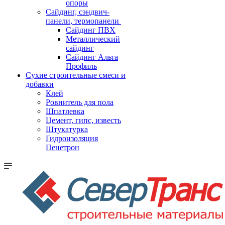
опоры
Cайдинг, сэндвич-
панели, термопанели
Сайдинг ПВХ
Металлический
сайдинг
Сайдинг Альта
Профиль
Сухие строительные смеси и
добавки
Клей
Ровнитель для пола
Шпатлевка
Цемент, гипс, известь
Штукатурка
Гидроизоляция
Пенетрон