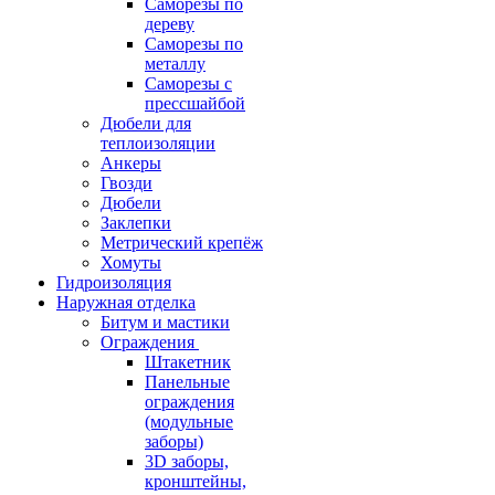
Саморезы по
дереву
Саморезы по
металлу
Саморезы с
прессшайбой
Дюбели для
теплоизоляции
Анкеры
Гвозди
Дюбели
Заклепки
Метрический крепёж
Хомуты
Гидроизоляция
Наружная отделка
Битум и мастики
Ограждения
Штакетник
Панельные
ограждения
(модульные
заборы)
3D заборы,
кронштейны,