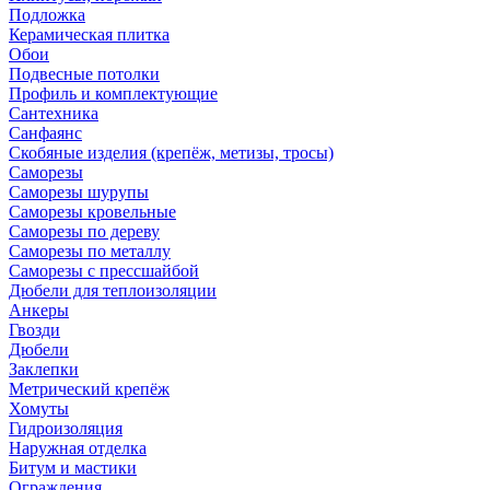
Подложка
Керамическая плитка
Обои
Подвесные потолки
Профиль и комплектующие
Сантехника
Санфаянс
Скобяные изделия (крепёж, метизы, тросы)
Саморезы
Саморезы шурупы
Саморезы кровельные
Саморезы по дереву
Саморезы по металлу
Саморезы с прессшайбой
Дюбели для теплоизоляции
Анкеры
Гвозди
Дюбели
Заклепки
Метрический крепёж
Хомуты
Гидроизоляция
Наружная отделка
Битум и мастики
Ограждения