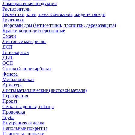
Лакокрасочная продукция
Растворители
Герметики, клей, пена монтажная, жидкие гвозди
Грунтовки
Здоровый дом (антисептики, пропитки, деревозащита)
Краски водно-дисперсионные
Эмали
Листовые материалы
ДСП
Гипсокартон
ДВП
ОСП
Сотовый поликарбонат
Фанера
Металлопрокат
Арматура
Листы металлические (листовой металл)
Перфорация
Прокат
Сетка кладочная, рабица
Проволока
Труба
Внутренняя отделка
Напольные покрытия
Плинтусы, порожки