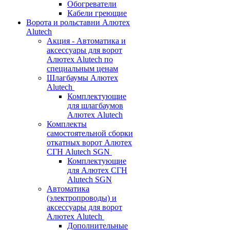
Обогреватели
Кабели греющие
Ворота и рольставни Алютех
Alutech
Акция - Автоматика и
аксессуары для ворот
Алютех Alutech по
специальным ценам
Шлагбаумы Алютех
Alutech
Комплектующие
для шлагбаумов
Алютех Alutech
Комплекты
самостоятельной сборки
откатных ворот Алютех
СГН Alutech SGN
Комплектующие
для Алютех СГН
Alutech SGN
Автоматика
(электропроводы) и
аксессуары для ворот
Алютех Alutech
Дополнительные