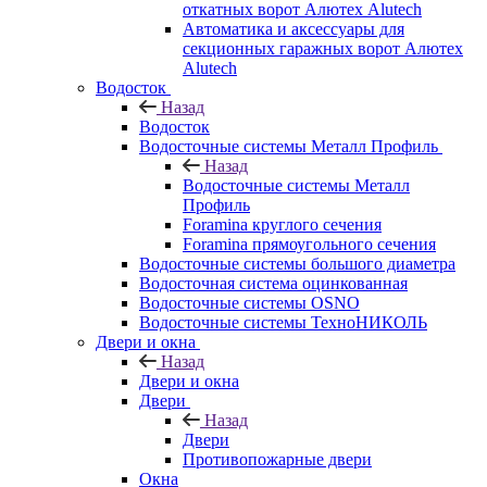
откатных ворот Алютех Alutech
Автоматика и аксессуары для
секционных гаражных ворот Алютех
Alutech
Водосток
Назад
Водосток
Водосточные системы Металл Профиль
Назад
Водосточные системы Металл
Профиль
Foramina круглого сечения
Foramina прямоугольного сечения
Водосточные системы большого диаметра
Водосточная система оцинкованная
Водосточные системы OSNO
Водосточные системы ТехноНИКОЛЬ
Двери и окна
Назад
Двери и окна
Двери
Назад
Двери
Противопожарные двери
Окна