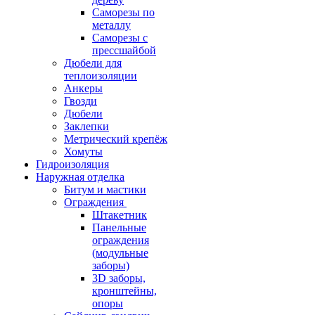
Саморезы по
металлу
Саморезы с
прессшайбой
Дюбели для
теплоизоляции
Анкеры
Гвозди
Дюбели
Заклепки
Метрический крепёж
Хомуты
Гидроизоляция
Наружная отделка
Битум и мастики
Ограждения
Штакетник
Панельные
ограждения
(модульные
заборы)
3D заборы,
кронштейны,
опоры