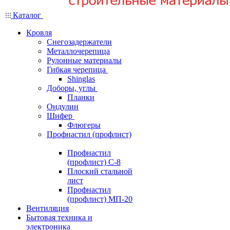
Каталог
Кровля
Снегозадержатели
Металлочерепица
Рулонные материалы
Гибкая черепица
Shinglas
Доборы, углы
Планки
Ондулин
Шифер
Флюгеры
Профнастил (профлист)
Профнастил
(профлист) С-8
Плоский стальной
лист
Профнастил
(профлист) МП-20
Вентиляция
Бытовая техника и
электроника