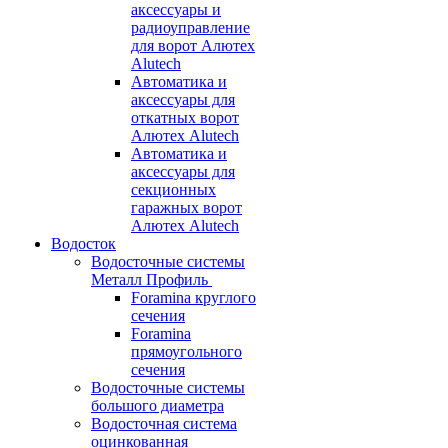
аксессуары и
радиоуправление
для ворот Алютех
Alutech
Автоматика и
аксессуары для
откатных ворот
Алютех Alutech
Автоматика и
аксессуары для
секционных
гаражных ворот
Алютех Alutech
Водосток
Водосточные системы
Металл Профиль
Foramina круглого
сечения
Foramina
прямоугольного
сечения
Водосточные системы
большого диаметра
Водосточная система
оцинкованная