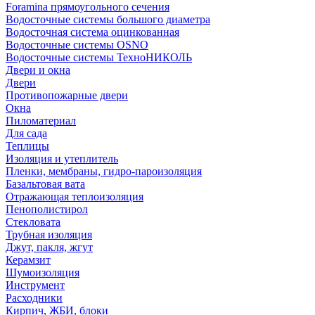
Foramina прямоугольного сечения
Водосточные системы большого диаметра
Водосточная система оцинкованная
Водосточные системы OSNO
Водосточные системы ТехноНИКОЛЬ
Двери и окна
Двери
Противопожарные двери
Окна
Пиломатериал
Для сада
Теплицы
Изоляция и утеплитель
Пленки, мембраны, гидро-пароизоляция
Базальтовая вата
Отражающая теплоизоляция
Пенополистирол
Стекловата
Трубная изоляция
Джут, пакля, жгут
Керамзит
Шумоизоляция
Инструмент
Расходники
Кирпич, ЖБИ, блоки