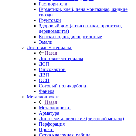
Растворители
Герметики, клей, пена монтажная, жидкие
гвозди
Грунтовки
Здоровый дом (антисептики, пропитки,
деревозащита)
Краски водно-дисперсионные
Эмали
Листовые материалы
Назад
Листовые материалы
ДСП
Гипсокартон
ДВП
ОСП
Сотовый поликарбонат
Фанера
Металлопрокат
Назад
Металлопрокат
Арматура
Листы металлические (листовой металл)
Перфорация
Прокат
Сетка кладочная, рабица