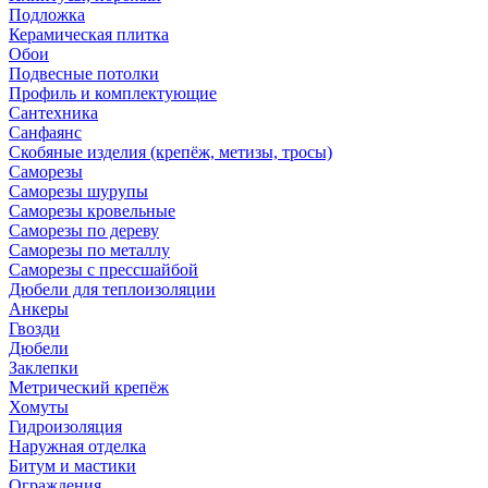
Подложка
Керамическая плитка
Обои
Подвесные потолки
Профиль и комплектующие
Сантехника
Санфаянс
Скобяные изделия (крепёж, метизы, тросы)
Саморезы
Саморезы шурупы
Саморезы кровельные
Саморезы по дереву
Саморезы по металлу
Саморезы с прессшайбой
Дюбели для теплоизоляции
Анкеры
Гвозди
Дюбели
Заклепки
Метрический крепёж
Хомуты
Гидроизоляция
Наружная отделка
Битум и мастики
Ограждения