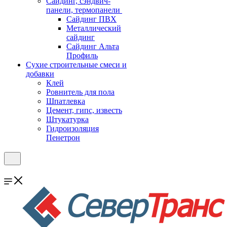
Cайдинг, сэндвич-
панели, термопанели
Сайдинг ПВХ
Металлический
сайдинг
Сайдинг Альта
Профиль
Сухие строительные смеси и
добавки
Клей
Ровнитель для пола
Шпатлевка
Цемент, гипс, известь
Штукатурка
Гидроизоляция
Пенетрон