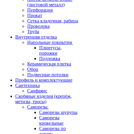
(листовой металл)
Перфорация
Прокат
Сетка кладочная, рабица
Проволока
Труба
Внутренняя отделка
Напольные покрытия
Плинтусы,
порожки
Подложка
Керамическая плитка
Обои
Подвесные потолки
Профиль и комплектующие
Сантехника
Санфаянс
Скобяные изделия (крепёж,
метизы, тросы)
Саморезы
Саморезы шурупы
Саморезы
кровельные
Саморезы по
дереву