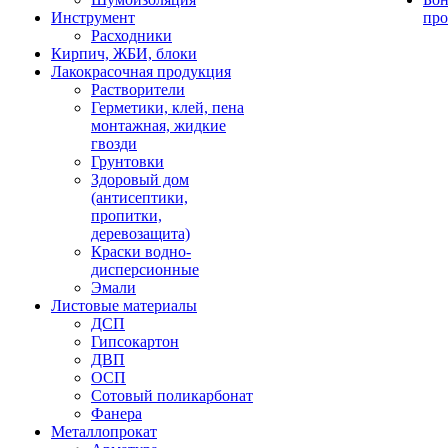
Инструмент
про
Расходники
Кирпич, ЖБИ, блоки
Лакокрасочная продукция
Растворители
Герметики, клей, пена
монтажная, жидкие
гвозди
Грунтовки
Здоровый дом
(антисептики,
пропитки,
деревозащита)
Краски водно-
дисперсионные
Эмали
Листовые материалы
ДСП
Гипсокартон
ДВП
ОСП
Сотовый поликарбонат
Фанера
Металлопрокат