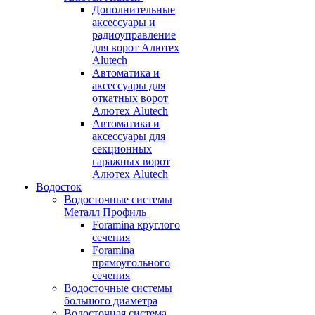
Дополнительные
аксессуары и
радиоуправление
для ворот Алютех
Alutech
Автоматика и
аксессуары для
откатных ворот
Алютех Alutech
Автоматика и
аксессуары для
секционных
гаражных ворот
Алютех Alutech
Водосток
Водосточные системы
Металл Профиль
Foramina круглого
сечения
Foramina
прямоугольного
сечения
Водосточные системы
большого диаметра
Водосточная система