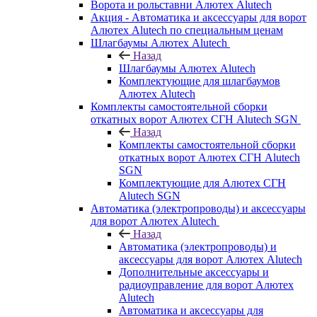
Ворота и рольставни Алютех Alutech
Акция - Автоматика и аксессуары для ворот
Алютех Alutech по специальным ценам
Шлагбаумы Алютех Alutech
Назад
Шлагбаумы Алютех Alutech
Комплектующие для шлагбаумов
Алютех Alutech
Комплекты самостоятельной сборки
откатных ворот Алютех СГН Alutech SGN
Назад
Комплекты самостоятельной сборки
откатных ворот Алютех СГН Alutech
SGN
Комплектующие для Алютех СГН
Alutech SGN
Автоматика (электропроводы) и аксессуары
для ворот Алютех Alutech
Назад
Автоматика (электропроводы) и
аксессуары для ворот Алютех Alutech
Дополнительные аксессуары и
радиоуправление для ворот Алютех
Alutech
Автоматика и аксессуары для