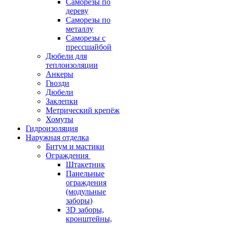
Саморезы по
дереву
Саморезы по
металлу
Саморезы с
прессшайбой
Дюбели для
теплоизоляции
Анкеры
Гвозди
Дюбели
Заклепки
Метрический крепёж
Хомуты
Гидроизоляция
Наружная отделка
Битум и мастики
Ограждения
Штакетник
Панельные
ограждения
(модульные
заборы)
3D заборы,
кронштейны,