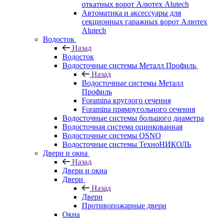
откатных ворот Алютех Alutech
Автоматика и аксессуары для
секционных гаражных ворот Алютех
Alutech
Водосток
Назад
Водосток
Водосточные системы Металл Профиль
Назад
Водосточные системы Металл
Профиль
Foramina круглого сечения
Foramina прямоугольного сечения
Водосточные системы большого диаметра
Водосточная система оцинкованная
Водосточные системы OSNO
Водосточные системы ТехноНИКОЛЬ
Двери и окна
Назад
Двери и окна
Двери
Назад
Двери
Противопожарные двери
Окна