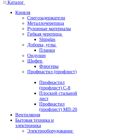
Каталог
Кровля
Снегозадержатели
Металлочерепица
Рулонные материалы
Гибкая черепица
Shinglas
Доборы, углы
Планки
Ондулин
Шифер
Флюгеры
Профнастил (профлист)
Профнастил
(профлист) С-8
Плоский стальной
лист
Профнастил
(профлист) МП-20
Вентиляция
Бытовая техника и
электроника
Электрооборудование