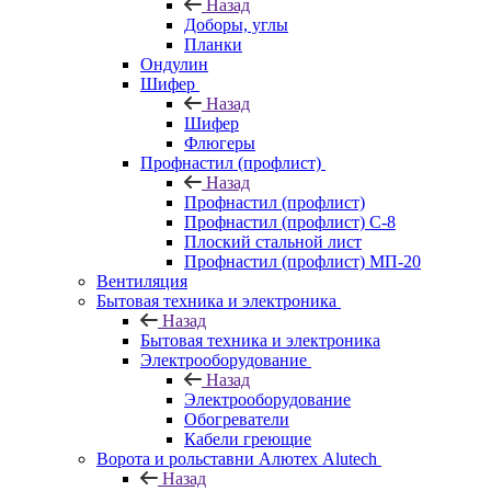
Назад
Доборы, углы
Планки
Ондулин
Шифер
Назад
Шифер
Флюгеры
Профнастил (профлист)
Назад
Профнастил (профлист)
Профнастил (профлист) С-8
Плоский стальной лист
Профнастил (профлист) МП-20
Вентиляция
Бытовая техника и электроника
Назад
Бытовая техника и электроника
Электрооборудование
Назад
Электрооборудование
Обогреватели
Кабели греющие
Ворота и рольставни Алютех Alutech
Назад