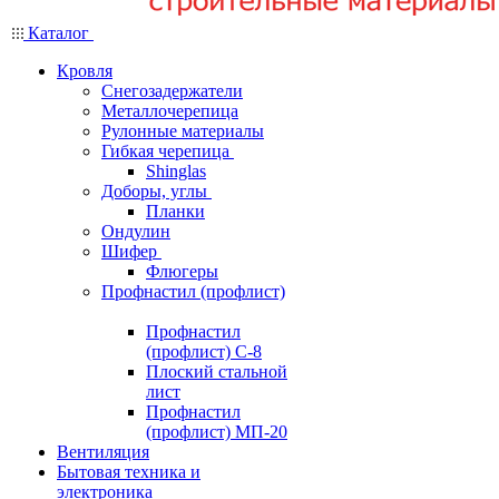
Каталог
Кровля
Снегозадержатели
Металлочерепица
Рулонные материалы
Гибкая черепица
Shinglas
Доборы, углы
Планки
Ондулин
Шифер
Флюгеры
Профнастил (профлист)
Профнастил
(профлист) С-8
Плоский стальной
лист
Профнастил
(профлист) МП-20
Вентиляция
Бытовая техника и
электроника