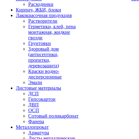
Расходники
Кирпич, ЖБИ, блоки
Лакокрасочная продукция
Растворители
Герметики, клей, пена
монтажная, жидкие
гвозди
Грунтовки
Здоровый дом
(антисептики,
пропитки,
деревозащита)
Краски водно-
дисперсионные
Эмали
Листовые материалы
ДСП
Гипсокартон
ДВП
ОСП
Сотовый поликарбонат
Фанера
Металлопрокат
Арматура
Листы металлические