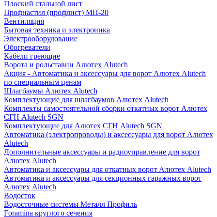
Плоский стальной лист
Профнастил (профлист) МП-20
Вентиляция
Бытовая техника и электроника
Электрооборудование
Обогреватели
Кабели греющие
Ворота и рольставни Алютех Alutech
Акция - Автоматика и аксессуары для ворот Алютех Alutech
по специальным ценам
Шлагбаумы Алютех Alutech
Комплектующие для шлагбаумов Алютех Alutech
Комплекты самостоятельной сборки откатных ворот Алютех
СГН Alutech SGN
Комплектующие для Алютех СГН Alutech SGN
Автоматика (электропроводы) и аксессуары для ворот Алютех
Alutech
Дополнительные аксессуары и радиоуправление для ворот
Алютех Alutech
Автоматика и аксессуары для откатных ворот Алютех Alutech
Автоматика и аксессуары для секционных гаражных ворот
Алютех Alutech
Водосток
Водосточные системы Металл Профиль
Foramina круглого сечения