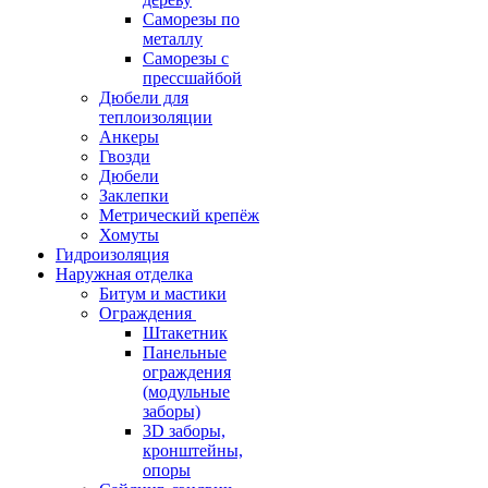
Саморезы по
металлу
Саморезы с
прессшайбой
Дюбели для
теплоизоляции
Анкеры
Гвозди
Дюбели
Заклепки
Метрический крепёж
Хомуты
Гидроизоляция
Наружная отделка
Битум и мастики
Ограждения
Штакетник
Панельные
ограждения
(модульные
заборы)
3D заборы,
кронштейны,
опоры