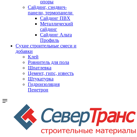
опоры
Cайдинг, сэндвич-
панели, термопанели
Сайдинг ПВХ
Металлический
сайдинг
Сайдинг Альта
Профиль
Сухие строительные смеси и
добавки
Клей
Ровнитель для пола
Шпатлевка
Цемент, гипс, известь
Штукатурка
Гидроизоляция
Пенетрон