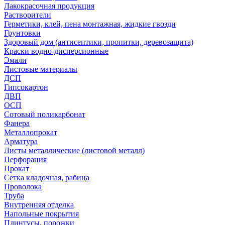
Лакокрасочная продукция
Растворители
Герметики, клей, пена монтажная, жидкие гвозди
Грунтовки
Здоровый дом (антисептики, пропитки, деревозащита)
Краски водно-дисперсионные
Эмали
Листовые материалы
ДСП
Гипсокартон
ДВП
ОСП
Сотовый поликарбонат
Фанера
Металлопрокат
Арматура
Листы металлические (листовой металл)
Перфорация
Прокат
Сетка кладочная, рабица
Проволока
Труба
Внутренняя отделка
Напольные покрытия
Плинтусы, порожки