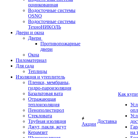
оцинкованная
Водосточные системы
OSNO
Водосточные системы
ТехноНИКОЛЬ
Двери и окна
Двери
Противопожарные
двери
Окна
Пиломатериал
Для сада
Теплицы
Изоляция и утеплитель
Пленки, мембраны,
гидро-пароизоляция
Базальтовая вата
Как купи
Отражающая
теплоизоляция
Усл
Пенополистирол
опл
Стекловата
Усл
Трубная изоляция
Доставка
дос
Акции
Джут, пакля, жгут
Гар
Керамзит
на 
Шумоизоляция
Бон