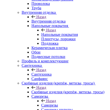
Проволока
Труба
Внутренняя отделка
Назад
Внутренняя отделка
Напольные покрытия
Назад
Напольные покрытия
Плинтусы, порожки
Подложка
Керамическая плитка
Обои
Подвесные потолки
Профиль и комплектующие
Сантехника
Назад
Сантехника
Санфаянс
Скобяные изделия (крепёж, метизы, тросы)
Назад
Скобяные изделия (крепёж, метизы, тросы)
Саморезы
Назад
Саморезы
Саморезы шурупы