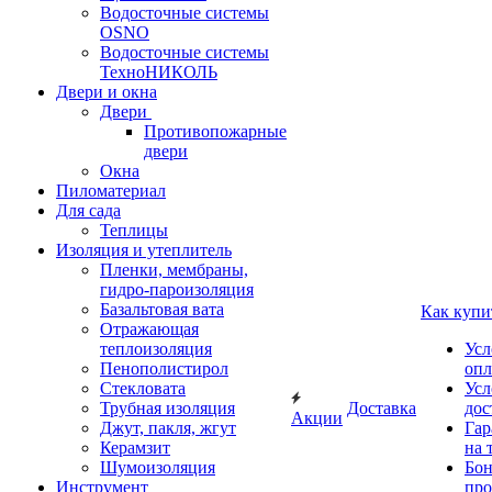
Водосточные системы
OSNO
Водосточные системы
ТехноНИКОЛЬ
Двери и окна
Двери
Противопожарные
двери
Окна
Пиломатериал
Для сада
Теплицы
Изоляция и утеплитель
Пленки, мембраны,
гидро-пароизоляция
Базальтовая вата
Как купи
Отражающая
теплоизоляция
Усл
Пенополистирол
опл
Стекловата
Усл
Трубная изоляция
Доставка
дос
Акции
Джут, пакля, жгут
Гар
Керамзит
на 
Шумоизоляция
Бон
Инструмент
про