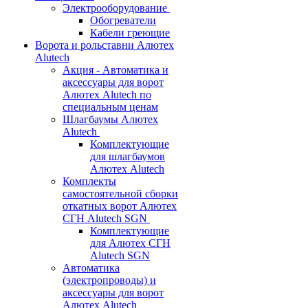
Электрооборудование
Обогреватели
Кабели греющие
Ворота и рольставни Алютех
Alutech
Акция - Автоматика и
аксессуары для ворот
Алютех Alutech по
специальным ценам
Шлагбаумы Алютех
Alutech
Комплектующие
для шлагбаумов
Алютех Alutech
Комплекты
самостоятельной сборки
откатных ворот Алютех
СГН Alutech SGN
Комплектующие
для Алютех СГН
Alutech SGN
Автоматика
(электропроводы) и
аксессуары для ворот
Алютех Alutech