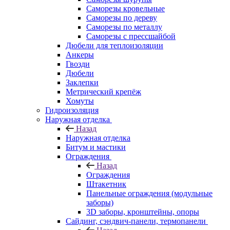
Саморезы кровельные
Саморезы по дереву
Саморезы по металлу
Саморезы с прессшайбой
Дюбели для теплоизоляции
Анкеры
Гвозди
Дюбели
Заклепки
Метрический крепёж
Хомуты
Гидроизоляция
Наружная отделка
Назад
Наружная отделка
Битум и мастики
Ограждения
Назад
Ограждения
Штакетник
Панельные ограждения (модульные
заборы)
3D заборы, кронштейны, опоры
Cайдинг, сэндвич-панели, термопанели