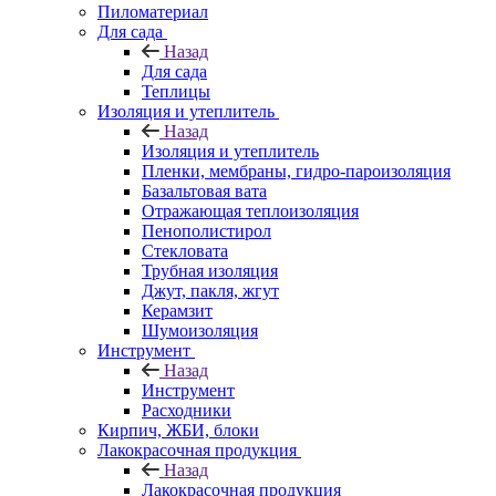
Пиломатериал
Для сада
Назад
Для сада
Теплицы
Изоляция и утеплитель
Назад
Изоляция и утеплитель
Пленки, мембраны, гидро-пароизоляция
Базальтовая вата
Отражающая теплоизоляция
Пенополистирол
Стекловата
Трубная изоляция
Джут, пакля, жгут
Керамзит
Шумоизоляция
Инструмент
Назад
Инструмент
Расходники
Кирпич, ЖБИ, блоки
Лакокрасочная продукция
Назад
Лакокрасочная продукция