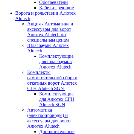
Обогреватели
Кабели греющие
Ворота и рольставни Алютех
Alutech
Акция - Автоматика и
аксессуары для ворот
Алютех Alutech по
специальным ценам
Шлагбаумы Алютех
Alutech
Комплектующие
для шлагбаумов
Алютех Alutech
Комплекты
самостоятельной сборки
откатных ворот Алютех
СГН Alutech SGN
Комплектующие
для Алютех СГН
Alutech SGN
Автоматика
(электропроводы) и
аксессуары для ворот
Алютех Alutech
Дополнительные