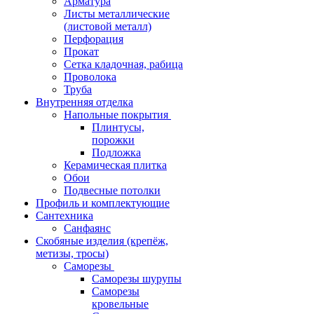
Арматура
Листы металлические
(листовой металл)
Перфорация
Прокат
Сетка кладочная, рабица
Проволока
Труба
Внутренняя отделка
Напольные покрытия
Плинтусы,
порожки
Подложка
Керамическая плитка
Обои
Подвесные потолки
Профиль и комплектующие
Сантехника
Санфаянс
Скобяные изделия (крепёж,
метизы, тросы)
Саморезы
Саморезы шурупы
Саморезы
кровельные