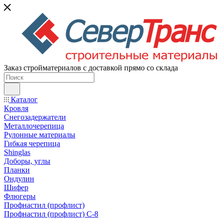
Заказ стройматериалов с доставкой прямо со склада
Каталог
Кровля
Снегозадержатели
Металлочерепица
Рулонные материалы
Гибкая черепица
Shinglas
Доборы, углы
Планки
Ондулин
Шифер
Флюгеры
Профнастил (профлист)
Профнастил (профлист) С-8