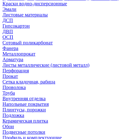
Краски водно-дисперсионные
Эмали
Листовые материалы
ДСП
Гипсокартон
ДВП
ОСП
Сотовый поликарбонат
Фанера
Металлопрокат
Арматура
Листы металлические (листовой металл)
Перфорация
Прокат
Сетка кладочная, рабица
Проволока
Труба
Внутренняя отделка
Напольные покрытия
Плинтусы, порожки
Подложка
Керамическая плитка
Обои
Подвесные потолки
Профиль и комплектующие