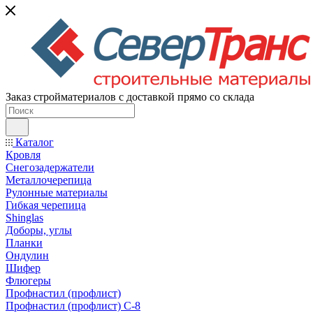
Заказ стройматериалов с доставкой прямо со склада
Каталог
Кровля
Снегозадержатели
Металлочерепица
Рулонные материалы
Гибкая черепица
Shinglas
Доборы, углы
Планки
Ондулин
Шифер
Флюгеры
Профнастил (профлист)
Профнастил (профлист) С-8