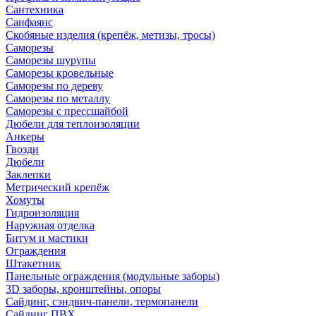
Сантехника
Санфаянс
Скобяные изделия (крепёж, метизы, тросы)
Саморезы
Саморезы шурупы
Саморезы кровельные
Саморезы по дереву
Саморезы по металлу
Саморезы с прессшайбой
Дюбели для теплоизоляции
Анкеры
Гвозди
Дюбели
Заклепки
Метрический крепёж
Хомуты
Гидроизоляция
Наружная отделка
Битум и мастики
Ограждения
Штакетник
Панельные ограждения (модульные заборы)
3D заборы, кронштейны, опоры
Cайдинг, сэндвич-панели, термопанели
Сайдинг ПВХ