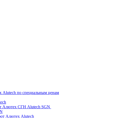
х Alutech по специальным ценам
ech
от Алютех СГН Alutech SGN
GN
рот Алютех Alutech