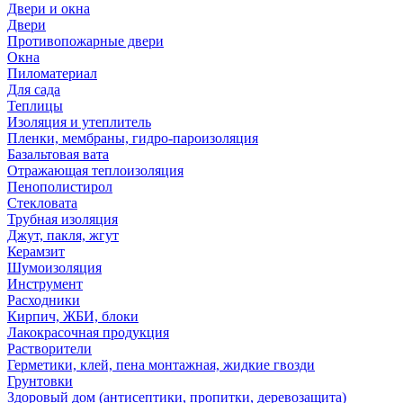
Двери и окна
Двери
Противопожарные двери
Окна
Пиломатериал
Для сада
Теплицы
Изоляция и утеплитель
Пленки, мембраны, гидро-пароизоляция
Базальтовая вата
Отражающая теплоизоляция
Пенополистирол
Стекловата
Трубная изоляция
Джут, пакля, жгут
Керамзит
Шумоизоляция
Инструмент
Расходники
Кирпич, ЖБИ, блоки
Лакокрасочная продукция
Растворители
Герметики, клей, пена монтажная, жидкие гвозди
Грунтовки
Здоровый дом (антисептики, пропитки, деревозащита)