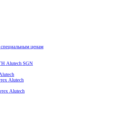
о специальным ценам
ГН Alutech SGN
Alutech
тех Alutech
тех Alutech