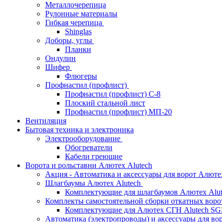
Металлочерепица
Рулонные материалы
Гибкая черепица
Shinglas
Доборы, углы
Планки
Ондулин
Шифер
Флюгеры
Профнастил (профлист)
Профнастил (профлист) С-8
Плоский стальной лист
Профнастил (профлист) МП-20
Вентиляция
Бытовая техника и электроника
Электрооборудование
Обогреватели
Кабели греющие
Ворота и рольставни Алютех Alutech
Акция - Автоматика и аксессуары для ворот Алюте
Шлагбаумы Алютех Alutech
Комплектующие для шлагбаумов Алютех Alut
Комплекты самостоятельной сборки откатных вор
Комплектующие для Алютех СГН Alutech S
Автоматика (электропроводы) и аксессуары для во