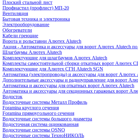
Плоский стальной лист
Профнастил (профлист) МП-20
Вентиляция
Бытовая техника и электроника
Электрооборудование
Обогреватели
Кабели греющие
Ворота и рольставни Алютех Alutech
Акция - Автоматика и аксессуары для ворот Алютех Alutech п
Шлагбаумы Алютех Alutech
Комплектующие для шлагбаумов Алютех Alutech
Комплекты самостоятельной сборки откатных ворот Алютех С
Комплектующие для Алютех СГН Alutech SGN
Автоматика (электропроводы) и аксессуары для ворот Алютех 
Дополнительные аксессуары и радиоуправление для ворот Алю
Автоматика и аксессуары для откатных ворот Алютех Alutech
Автоматика и аксессуары для секционных гаражных ворот Алю
Водосток
Водосточные системы Металл Профиль
Foramina круглого сечения
Foramina прямоугольного сечения
Водосточные системы большого диаметра
Водосточная система оцинкованная
Водосточные системы OSNO
Водосточные системы ТехноНИКОЛЬ