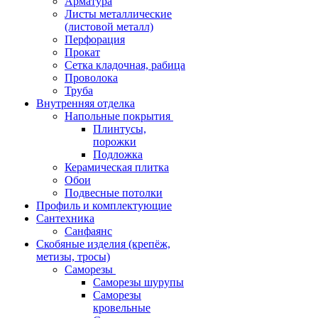
Арматура
Листы металлические
(листовой металл)
Перфорация
Прокат
Сетка кладочная, рабица
Проволока
Труба
Внутренняя отделка
Напольные покрытия
Плинтусы,
порожки
Подложка
Керамическая плитка
Обои
Подвесные потолки
Профиль и комплектующие
Сантехника
Санфаянс
Скобяные изделия (крепёж,
метизы, тросы)
Саморезы
Саморезы шурупы
Саморезы
кровельные