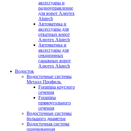
аксессуары и
радиоуправление
для ворот Алютех
Alutech
Автоматика и
аксессуары для
откатных ворот
Алютех Alutech
Автоматика и
аксессуары для
секционных
гаражных ворот
Алютех Alutech
Водосток
Водосточные системы
Металл Профиль
Foramina круглого
сечения
Foramina
прямоугольного
сечения
Водосточные системы
большого диаметра
Водосточная система
оцинкованная