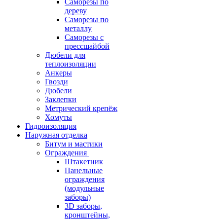
Саморезы по
дереву
Саморезы по
металлу
Саморезы с
прессшайбой
Дюбели для
теплоизоляции
Анкеры
Гвозди
Дюбели
Заклепки
Метрический крепёж
Хомуты
Гидроизоляция
Наружная отделка
Битум и мастики
Ограждения
Штакетник
Панельные
ограждения
(модульные
заборы)
3D заборы,
кронштейны,