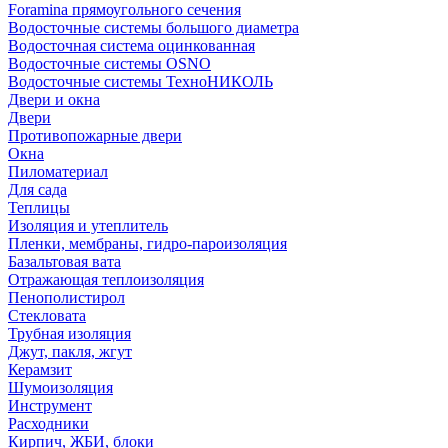
Foramina прямоугольного сечения
Водосточные системы большого диаметра
Водосточная система оцинкованная
Водосточные системы OSNO
Водосточные системы ТехноНИКОЛЬ
Двери и окна
Двери
Противопожарные двери
Окна
Пиломатериал
Для сада
Теплицы
Изоляция и утеплитель
Пленки, мембраны, гидро-пароизоляция
Базальтовая вата
Отражающая теплоизоляция
Пенополистирол
Стекловата
Трубная изоляция
Джут, пакля, жгут
Керамзит
Шумоизоляция
Инструмент
Расходники
Кирпич, ЖБИ, блоки