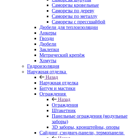
Саморезы кровельные
Саморезы по дереву
Саморезы по металлу
Саморезы с прессшайбой
Дюбели для теплоизоляции
Анкеры
Гвозди
Дюбели
Заклепки
Метрический крепёж
Хомуты
Гидроизоляция
Наружная отделка
Назад
Наружная отделка
Битум и мастики
Ограждения
Назад
Ограждения
Штакетник
Панельные ограждения (модульные
заборы)
3D заборы, кронштейны, опоры
Cайдинг, сэндвич-панели, термопанели