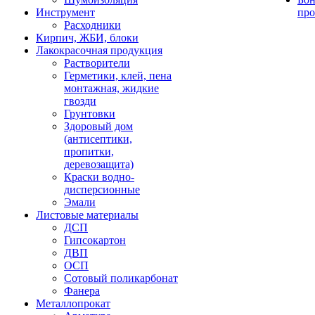
Инструмент
про
Расходники
Кирпич, ЖБИ, блоки
Лакокрасочная продукция
Растворители
Герметики, клей, пена
монтажная, жидкие
гвозди
Грунтовки
Здоровый дом
(антисептики,
пропитки,
деревозащита)
Краски водно-
дисперсионные
Эмали
Листовые материалы
ДСП
Гипсокартон
ДВП
ОСП
Сотовый поликарбонат
Фанера
Металлопрокат