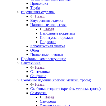
Проволока
Труба
Внутренняя отделка
Назад
Внутренняя отделка
Напольные покрытия
Назад
Напольные покрытия
Плинтусы, порожки
Подложка
Керамическая плитка
Обои
Подвесные потолки
Профиль и комплектующие
Сантехника
Назад
Сантехника
Санфаянс
Скобяные изделия (крепёж, метизы, тросы)
Назад
Скобяные изделия (крепёж, метизы, тросы)
Саморезы
Назад
Саморезы
Саморезы шурупы