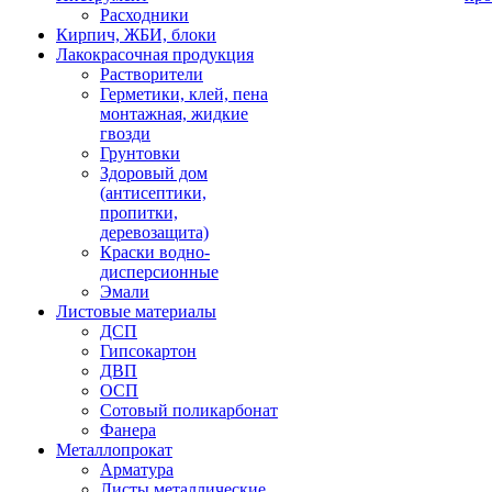
Расходники
Кирпич, ЖБИ, блоки
Лакокрасочная продукция
Растворители
Герметики, клей, пена
монтажная, жидкие
гвозди
Грунтовки
Здоровый дом
(антисептики,
пропитки,
деревозащита)
Краски водно-
дисперсионные
Эмали
Листовые материалы
ДСП
Гипсокартон
ДВП
ОСП
Сотовый поликарбонат
Фанера
Металлопрокат
Арматура
Листы металлические