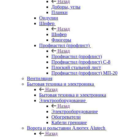
Назад
Доборы, углы
Планки
Ондулин
Шифер
Назад
Шифер
Флюгеры
Профнастил (профлист)
Назад
Профнастил (профлист)
Профнастил (профлист) С-8
Плоский стальной лист
Профнастил (профлист) МП-20
Вентиляция
Бытовая техника и электроника
Назад
Бытовая техника и электроника
Электрооборудование
Назад
Электрооборудование
Обогреватели
Кабели греющие
Ворота и рольставни Алютех Alutech
Назад