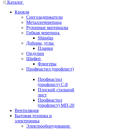
Каталог
Кровля
Снегозадержатели
Металлочерепица
Рулонные материалы
Гибкая черепица
Shinglas
Доборы, углы
Планки
Ондулин
Шифер
Флюгеры
Профнастил (профлист)
Профнастил
(профлист) С-8
Плоский стальной
лист
Профнастил
(профлист) МП-20
Вентиляция
Бытовая техника и
электроника
Электрооборудование