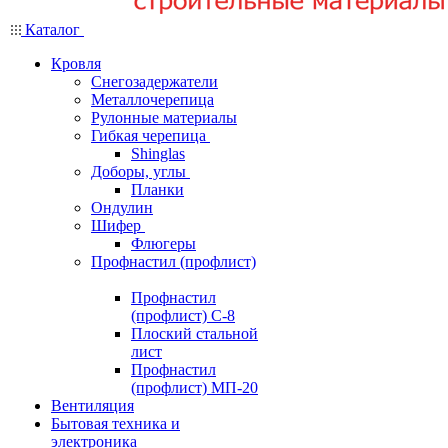
Каталог
Кровля
Снегозадержатели
Металлочерепица
Рулонные материалы
Гибкая черепица
Shinglas
Доборы, углы
Планки
Ондулин
Шифер
Флюгеры
Профнастил (профлист)
Профнастил
(профлист) С-8
Плоский стальной
лист
Профнастил
(профлист) МП-20
Вентиляция
Бытовая техника и
электроника