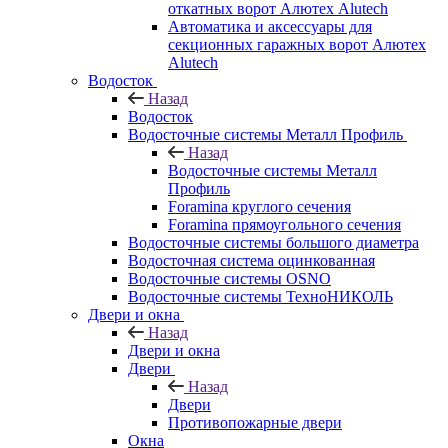
откатных ворот Алютех Alutech
Автоматика и аксессуары для
секционных гаражных ворот Алютех
Alutech
Водосток
Назад
Водосток
Водосточные системы Металл Профиль
Назад
Водосточные системы Металл
Профиль
Foramina круглого сечения
Foramina прямоугольного сечения
Водосточные системы большого диаметра
Водосточная система оцинкованная
Водосточные системы OSNO
Водосточные системы ТехноНИКОЛЬ
Двери и окна
Назад
Двери и окна
Двери
Назад
Двери
Противопожарные двери
Окна