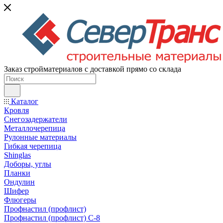
Заказ стройматериалов с доставкой прямо со склада
Каталог
Кровля
Снегозадержатели
Металлочерепица
Рулонные материалы
Гибкая черепица
Shinglas
Доборы, углы
Планки
Ондулин
Шифер
Флюгеры
Профнастил (профлист)
Профнастил (профлист) С-8