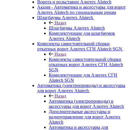
Ворота и рольставни Алютех Alutech
Акция - Автоматика и аксессуары для ворот
Алютех Alutech по специальным ценам
Шлагбаумы Алютех Alutech
Назад
Шлагбаумы Алютех Alutech
Комплектующие для шлагбаумов
Алютех Alutech
Комплекты самостоятельной сборки
откатных ворот Алютех СГН Alutech SGN
Назад
Комплекты самостоятельной сборки
откатных ворот Алютех СГН Alutech
SGN
Комплектующие для Алютех СГН
Alutech SGN
Автоматика (электропроводы) и аксессуары
для ворот Алютех Alutech
Назад
Автоматика (электропроводы) и
аксессуары для ворот Алютех Alutech
Дополнительные аксессуары и
радиоуправление для ворот Алютех
Alutech
Автоматика и аксессуары для