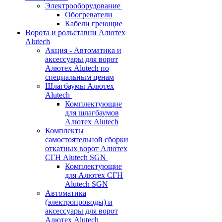
Электрооборудование
Обогреватели
Кабели греющие
Ворота и рольставни Алютех
Alutech
Акция - Автоматика и
аксессуары для ворот
Алютех Alutech по
специальным ценам
Шлагбаумы Алютех
Alutech
Комплектующие
для шлагбаумов
Алютех Alutech
Комплекты
самостоятельной сборки
откатных ворот Алютех
СГН Alutech SGN
Комплектующие
для Алютех СГН
Alutech SGN
Автоматика
(электропроводы) и
аксессуары для ворот
Алютех Alutech