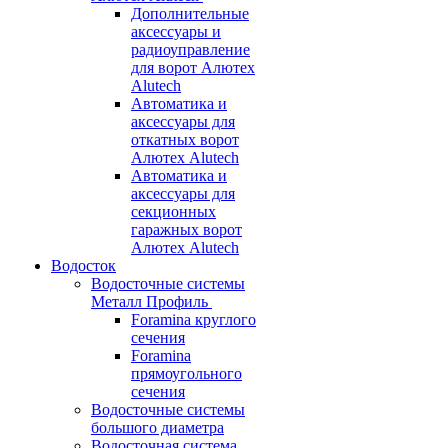
Дополнительные
аксессуары и
радиоуправление
для ворот Алютех
Alutech
Автоматика и
аксессуары для
откатных ворот
Алютех Alutech
Автоматика и
аксессуары для
секционных
гаражных ворот
Алютех Alutech
Водосток
Водосточные системы
Металл Профиль
Foramina круглого
сечения
Foramina
прямоугольного
сечения
Водосточные системы
большого диаметра
Водосточная система