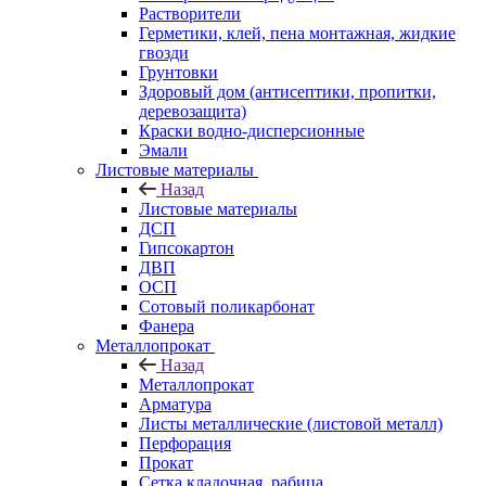
Растворители
Герметики, клей, пена монтажная, жидкие
гвозди
Грунтовки
Здоровый дом (антисептики, пропитки,
деревозащита)
Краски водно-дисперсионные
Эмали
Листовые материалы
Назад
Листовые материалы
ДСП
Гипсокартон
ДВП
ОСП
Сотовый поликарбонат
Фанера
Металлопрокат
Назад
Металлопрокат
Арматура
Листы металлические (листовой металл)
Перфорация
Прокат
Сетка кладочная, рабица