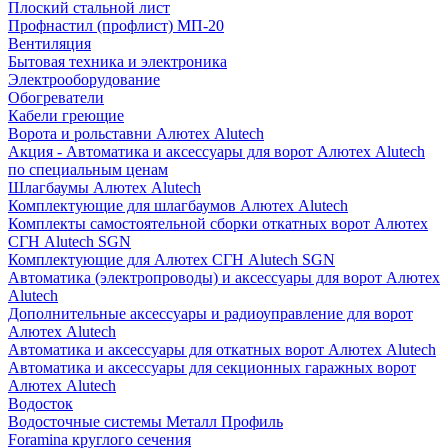
Плоский стальной лист
Профнастил (профлист) МП-20
Вентиляция
Бытовая техника и электроника
Электрооборудование
Обогреватели
Кабели греющие
Ворота и рольставни Алютех Alutech
Акция - Автоматика и аксессуары для ворот Алютех Alutech
по специальным ценам
Шлагбаумы Алютех Alutech
Комплектующие для шлагбаумов Алютех Alutech
Комплекты самостоятельной сборки откатных ворот Алютех
СГН Alutech SGN
Комплектующие для Алютех СГН Alutech SGN
Автоматика (электропроводы) и аксессуары для ворот Алютех
Alutech
Дополнительные аксессуары и радиоуправление для ворот
Алютех Alutech
Автоматика и аксессуары для откатных ворот Алютех Alutech
Автоматика и аксессуары для секционных гаражных ворот
Алютех Alutech
Водосток
Водосточные системы Металл Профиль
Foramina круглого сечения