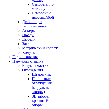
Саморезы по
металлу
Саморезы с
прессшайбой
Дюбели для
теплоизоляции
Анкеры
Гвозди
Дюбели
Заклепки
Метрический крепёж
Хомуты
Гидроизоляция
Наружная отделка
Битум и мастики
Ограждения
Штакетник
Панельные
ограждения
(модульные
заборы)
3D заборы,
кронштейны,
опоры