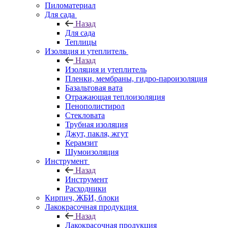
Пиломатериал
Для сада
Назад
Для сада
Теплицы
Изоляция и утеплитель
Назад
Изоляция и утеплитель
Пленки, мембраны, гидро-пароизоляция
Базальтовая вата
Отражающая теплоизоляция
Пенополистирол
Стекловата
Трубная изоляция
Джут, пакля, жгут
Керамзит
Шумоизоляция
Инструмент
Назад
Инструмент
Расходники
Кирпич, ЖБИ, блоки
Лакокрасочная продукция
Назад
Лакокрасочная продукция