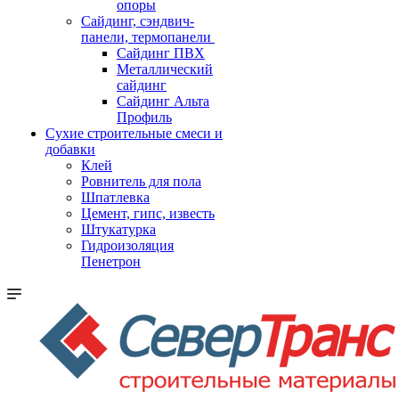
опоры
Cайдинг, сэндвич-
панели, термопанели
Сайдинг ПВХ
Металлический
сайдинг
Сайдинг Альта
Профиль
Сухие строительные смеси и
добавки
Клей
Ровнитель для пола
Шпатлевка
Цемент, гипс, известь
Штукатурка
Гидроизоляция
Пенетрон