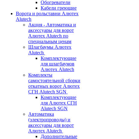
Обогреватели
Кабели греющие
Ворота и рольставни Алютех
Alutech
Акция - Автоматика и
аксессуары для ворот
Алютех Alutech по
специальным ценам
Шлагбаумы Алютех
Alutech
Комплектующие
для шлагбаумов
Алютех Alutech
Комплекты
самостоятельной сборки
откатных ворот Алютех
СГН Alutech SGN
Комплектующие
для Алютех СГН
Alutech SGN
Автоматика
(электропроводы) и
аксессуары для ворот
Алютех Alutech
Дополнительные