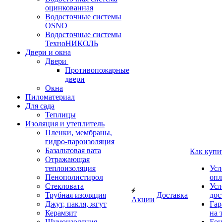
оцинкованная
Водосточные системы
OSNO
Водосточные системы
ТехноНИКОЛЬ
Двери и окна
Двери
Противопожарные
двери
Окна
Пиломатериал
Для сада
Теплицы
Изоляция и утеплитель
Пленки, мембраны,
гидро-пароизоляция
Базальтовая вата
Как купи
Отражающая
теплоизоляция
Усл
Пенополистирол
опл
Стекловата
Усл
Трубная изоляция
Доставка
дос
Акции
Джут, пакля, жгут
Гар
Керамзит
на 
Шумоизоляция
Бон