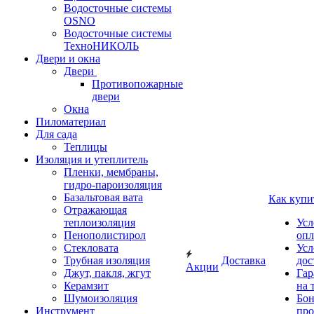
Водосточные системы
OSNO
Водосточные системы
ТехноНИКОЛЬ
Двери и окна
Двери
Противопожарные
двери
Окна
Пиломатериал
Для сада
Теплицы
Изоляция и утеплитель
Пленки, мембраны,
гидро-пароизоляция
Базальтовая вата
Как купи
Отражающая
теплоизоляция
Усл
Пенополистирол
опл
Стекловата
Усл
Трубная изоляция
Доставка
дос
Акции
Джут, пакля, жгут
Гар
Керамзит
на 
Шумоизоляция
Бон
Инструмент
про