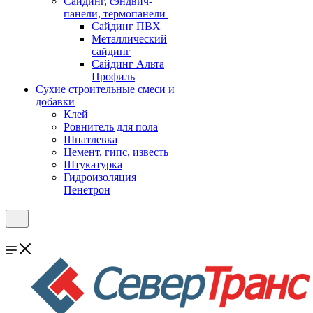
Cайдинг, сэндвич-
панели, термопанели
Сайдинг ПВХ
Металлический
сайдинг
Сайдинг Альта
Профиль
Сухие строительные смеси и
добавки
Клей
Ровнитель для пола
Шпатлевка
Цемент, гипс, известь
Штукатурка
Гидроизоляция
Пенетрон