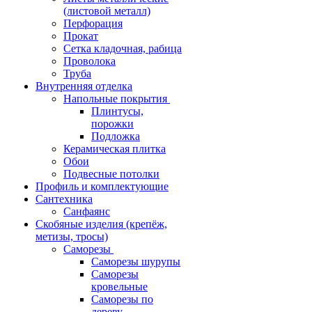
(листовой металл)
Перфорация
Прокат
Сетка кладочная, рабица
Проволока
Труба
Внутренняя отделка
Напольные покрытия
Плинтусы,
порожки
Подложка
Керамическая плитка
Обои
Подвесные потолки
Профиль и комплектующие
Сантехника
Санфаянс
Скобяные изделия (крепёж,
метизы, тросы)
Саморезы
Саморезы шурупы
Саморезы
кровельные
Саморезы по
дереву