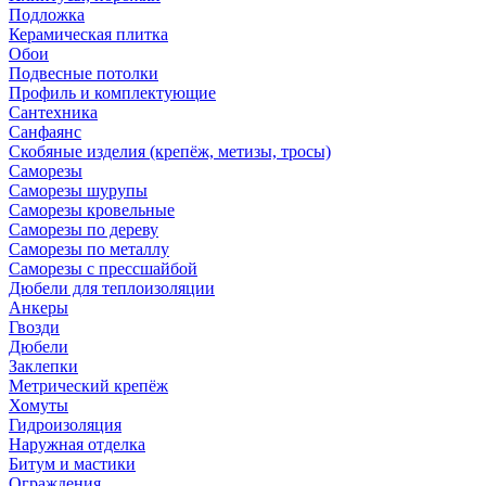
Подложка
Керамическая плитка
Обои
Подвесные потолки
Профиль и комплектующие
Сантехника
Санфаянс
Скобяные изделия (крепёж, метизы, тросы)
Саморезы
Саморезы шурупы
Саморезы кровельные
Саморезы по дереву
Саморезы по металлу
Саморезы с прессшайбой
Дюбели для теплоизоляции
Анкеры
Гвозди
Дюбели
Заклепки
Метрический крепёж
Хомуты
Гидроизоляция
Наружная отделка
Битум и мастики
Ограждения