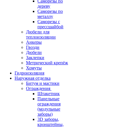
Саморезы по
дереву
Саморезы по
металлу
Саморезы с
прессшайбой
Дюбели для
теплоизоляции
Анкеры
Гвозди
Дюбели
Заклепки
Метрический крепёж
Хомуты
Гидроизоляция
Наружная отделка
Битум и мастики
Ограждения
Штакетник
Панельные
ограждения
(модульные
заборы)
3D заборы,
кронштейны,