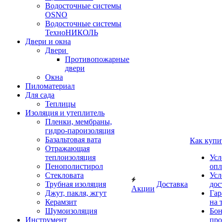
Водосточные системы
OSNO
Водосточные системы
ТехноНИКОЛЬ
Двери и окна
Двери
Противопожарные
двери
Окна
Пиломатериал
Для сада
Теплицы
Изоляция и утеплитель
Пленки, мембраны,
гидро-пароизоляция
Базальтовая вата
Как купи
Отражающая
теплоизоляция
Усл
Пенополистирол
опл
Стекловата
Усл
Трубная изоляция
Доставка
дос
Акции
Джут, пакля, жгут
Гар
Керамзит
на 
Шумоизоляция
Бон
Инструмент
про