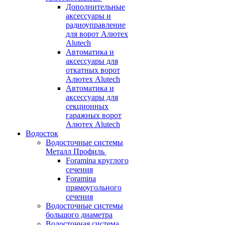
Дополнительные
аксессуары и
радиоуправление
для ворот Алютех
Alutech
Автоматика и
аксессуары для
откатных ворот
Алютех Alutech
Автоматика и
аксессуары для
секционных
гаражных ворот
Алютех Alutech
Водосток
Водосточные системы
Металл Профиль
Foramina круглого
сечения
Foramina
прямоугольного
сечения
Водосточные системы
большого диаметра
Водосточная система