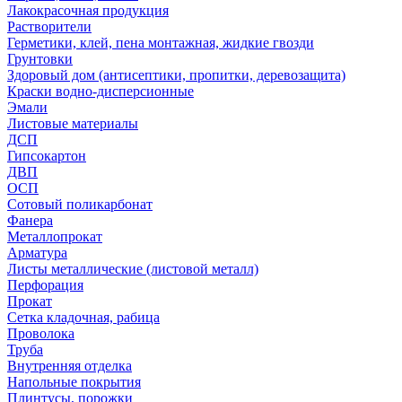
Лакокрасочная продукция
Растворители
Герметики, клей, пена монтажная, жидкие гвозди
Грунтовки
Здоровый дом (антисептики, пропитки, деревозащита)
Краски водно-дисперсионные
Эмали
Листовые материалы
ДСП
Гипсокартон
ДВП
ОСП
Сотовый поликарбонат
Фанера
Металлопрокат
Арматура
Листы металлические (листовой металл)
Перфорация
Прокат
Сетка кладочная, рабица
Проволока
Труба
Внутренняя отделка
Напольные покрытия
Плинтусы, порожки