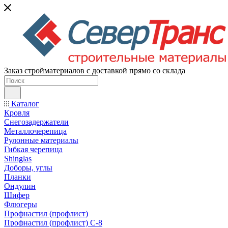
Заказ стройматериалов с доставкой прямо со склада
Каталог
Кровля
Снегозадержатели
Металлочерепица
Рулонные материалы
Гибкая черепица
Shinglas
Доборы, углы
Планки
Ондулин
Шифер
Флюгеры
Профнастил (профлист)
Профнастил (профлист) С-8