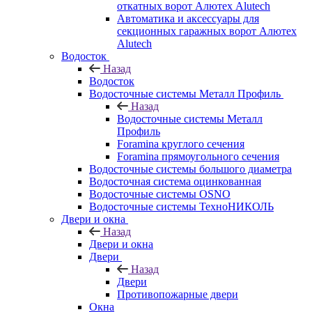
откатных ворот Алютех Alutech
Автоматика и аксессуары для
секционных гаражных ворот Алютех
Alutech
Водосток
Назад
Водосток
Водосточные системы Металл Профиль
Назад
Водосточные системы Металл
Профиль
Foramina круглого сечения
Foramina прямоугольного сечения
Водосточные системы большого диаметра
Водосточная система оцинкованная
Водосточные системы OSNO
Водосточные системы ТехноНИКОЛЬ
Двери и окна
Назад
Двери и окна
Двери
Назад
Двери
Противопожарные двери
Окна