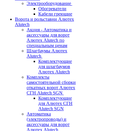
Электрооборудование
Обогреватели
Кабели греющие
Ворота и рольставни Алютех
Alutech
Акция - Автоматика и
аксессуары для ворот
Алютех Alutech по
специальным ценам
Шлагбаумы Алютех
Alutech
Комплектующие
для шлагбаумов
Алютех Alutech
Комплекты
самостоятельной сборки
откатных ворот Алютех
СГН Alutech SGN
Комплектующие
для Алютех СГН
Alutech SGN
Автоматика
(электропроводы) и
аксессуары для ворот
Алютех Alutech