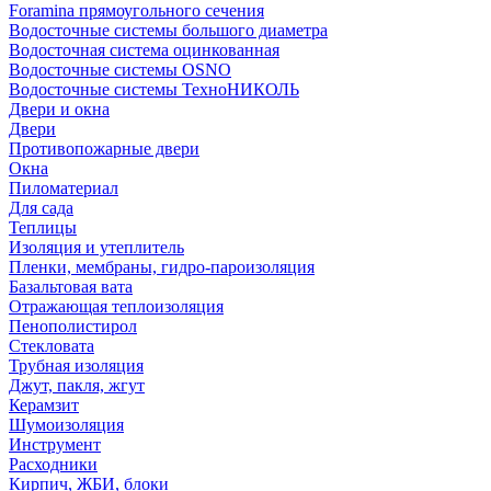
Foramina прямоугольного сечения
Водосточные системы большого диаметра
Водосточная система оцинкованная
Водосточные системы OSNO
Водосточные системы ТехноНИКОЛЬ
Двери и окна
Двери
Противопожарные двери
Окна
Пиломатериал
Для сада
Теплицы
Изоляция и утеплитель
Пленки, мембраны, гидро-пароизоляция
Базальтовая вата
Отражающая теплоизоляция
Пенополистирол
Стекловата
Трубная изоляция
Джут, пакля, жгут
Керамзит
Шумоизоляция
Инструмент
Расходники
Кирпич, ЖБИ, блоки