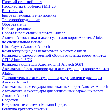
Плоский стальной лист
Профнастил (профлист) МП-20
Вентиляция
Бытовая техника и электроника
Электрооборудование
Обогреватели
Кабели греющие
Ворота и рольставни Алютех Alutech
Акция - Автоматика и аксессуары для ворот Алютех Alutech
по специальным ценам
Шлагбаумы Алютех Alutech
Комплектующие для шлагбаумов Алютех Alutech
Комплекты самостоятельной сборки откатных ворот Алютех
СГН Alutech SGN
Комплектующие для Алютех СГН Alutech SGN
Автоматика (электропроводы) и аксессуары для ворот Алютех
Alutech
Дополнительные аксессуары и радиоуправление для ворот
Алютех Alutech
Автоматика и аксессуары для откатных ворот Алютех Alutech
Автоматика и аксессуары для секционных гаражных ворот
Алютех Alutech
Водосток
Водосточные системы Металл Профиль
Foramina круглого сечения