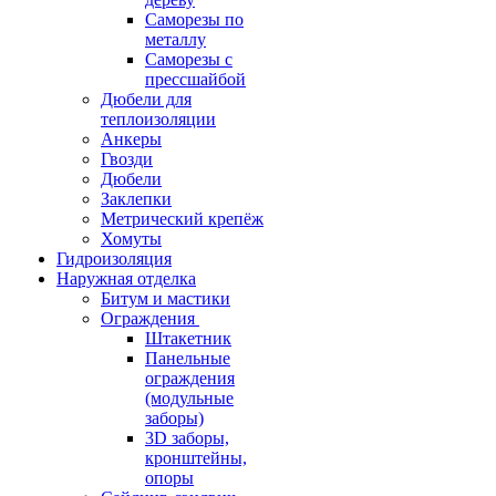
Саморезы по
металлу
Саморезы с
прессшайбой
Дюбели для
теплоизоляции
Анкеры
Гвозди
Дюбели
Заклепки
Метрический крепёж
Хомуты
Гидроизоляция
Наружная отделка
Битум и мастики
Ограждения
Штакетник
Панельные
ограждения
(модульные
заборы)
3D заборы,
кронштейны,
опоры