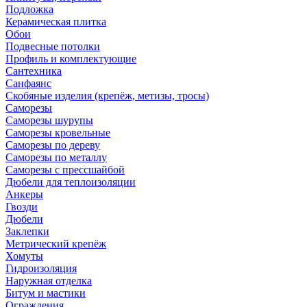
Подложка
Керамическая плитка
Обои
Подвесные потолки
Профиль и комплектующие
Сантехника
Санфаянс
Скобяные изделия (крепёж, метизы, тросы)
Саморезы
Саморезы шурупы
Саморезы кровельные
Саморезы по дереву
Саморезы по металлу
Саморезы с прессшайбой
Дюбели для теплоизоляции
Анкеры
Гвозди
Дюбели
Заклепки
Метрический крепёж
Хомуты
Гидроизоляция
Наружная отделка
Битум и мастики
Ограждения