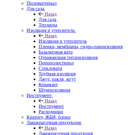
Пиломатериал
Для сада
Назад
Для сада
Теплицы
Изоляция и утеплитель
Назад
Изоляция и утеплитель
Пленки, мембраны, гидро-пароизоляция
Базальтовая вата
Отражающая теплоизоляция
Пенополистирол
Стекловата
Трубная изоляция
Джут, пакля, жгут
Керамзит
Шумоизоляция
Инструмент
Назад
Инструмент
Расходники
Кирпич, ЖБИ, блоки
Лакокрасочная продукция
Назад
Лакокрасочная продукция