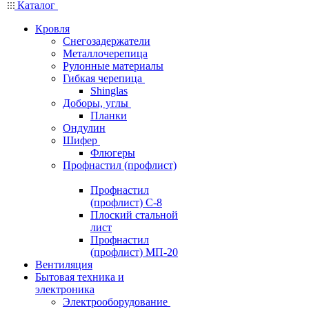
Каталог
Кровля
Снегозадержатели
Металлочерепица
Рулонные материалы
Гибкая черепица
Shinglas
Доборы, углы
Планки
Ондулин
Шифер
Флюгеры
Профнастил (профлист)
Профнастил
(профлист) С-8
Плоский стальной
лист
Профнастил
(профлист) МП-20
Вентиляция
Бытовая техника и
электроника
Электрооборудование