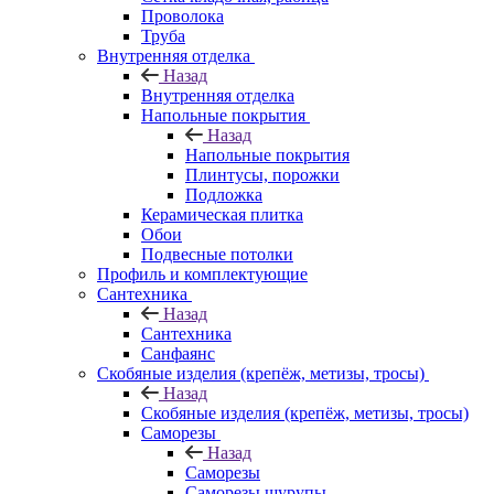
Проволока
Труба
Внутренняя отделка
Назад
Внутренняя отделка
Напольные покрытия
Назад
Напольные покрытия
Плинтусы, порожки
Подложка
Керамическая плитка
Обои
Подвесные потолки
Профиль и комплектующие
Сантехника
Назад
Сантехника
Санфаянс
Скобяные изделия (крепёж, метизы, тросы)
Назад
Скобяные изделия (крепёж, метизы, тросы)
Саморезы
Назад
Саморезы
Саморезы шурупы