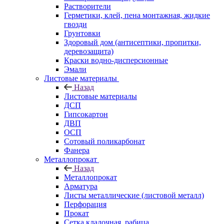
Растворители
Герметики, клей, пена монтажная, жидкие
гвозди
Грунтовки
Здоровый дом (антисептики, пропитки,
деревозащита)
Краски водно-дисперсионные
Эмали
Листовые материалы
Назад
Листовые материалы
ДСП
Гипсокартон
ДВП
ОСП
Сотовый поликарбонат
Фанера
Металлопрокат
Назад
Металлопрокат
Арматура
Листы металлические (листовой металл)
Перфорация
Прокат
Сетка кладочная, рабица