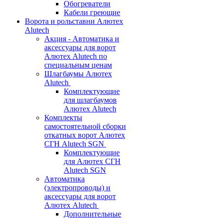
Обогреватели
Кабели греющие
Ворота и рольставни Алютех
Alutech
Акция - Автоматика и
аксессуары для ворот
Алютех Alutech по
специальным ценам
Шлагбаумы Алютех
Alutech
Комплектующие
для шлагбаумов
Алютех Alutech
Комплекты
самостоятельной сборки
откатных ворот Алютех
СГН Alutech SGN
Комплектующие
для Алютех СГН
Alutech SGN
Автоматика
(электропроводы) и
аксессуары для ворот
Алютех Alutech
Дополнительные