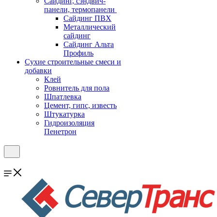
Cайдинг, сэндвич-
панели, термопанели
Сайдинг ПВХ
Металлический
сайдинг
Сайдинг Альта
Профиль
Сухие строительные смеси и
добавки
Клей
Ровнитель для пола
Шпатлевка
Цемент, гипс, известь
Штукатурка
Гидроизоляция
Пенетрон