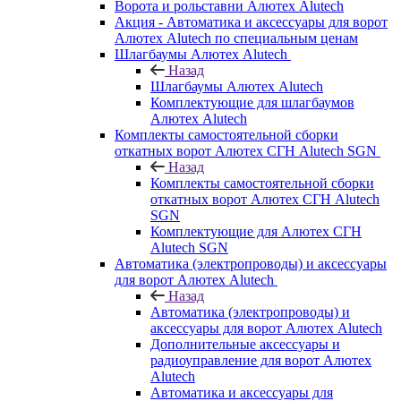
Ворота и рольставни Алютех Alutech
Акция - Автоматика и аксессуары для ворот
Алютех Alutech по специальным ценам
Шлагбаумы Алютех Alutech
Назад
Шлагбаумы Алютех Alutech
Комплектующие для шлагбаумов
Алютех Alutech
Комплекты самостоятельной сборки
откатных ворот Алютех СГН Alutech SGN
Назад
Комплекты самостоятельной сборки
откатных ворот Алютех СГН Alutech
SGN
Комплектующие для Алютех СГН
Alutech SGN
Автоматика (электропроводы) и аксессуары
для ворот Алютех Alutech
Назад
Автоматика (электропроводы) и
аксессуары для ворот Алютех Alutech
Дополнительные аксессуары и
радиоуправление для ворот Алютех
Alutech
Автоматика и аксессуары для