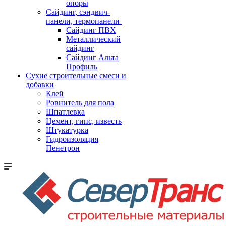
опоры
Cайдинг, сэндвич-
панели, термопанели
Сайдинг ПВХ
Металлический
сайдинг
Сайдинг Альта
Профиль
Сухие строительные смеси и
добавки
Клей
Ровнитель для пола
Шпатлевка
Цемент, гипс, известь
Штукатурка
Гидроизоляция
Пенетрон