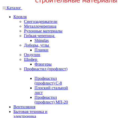
Каталог
Кровля
Снегозадержатели
Металлочерепица
Рулонные материалы
Гибкая черепица
Shinglas
Доборы, углы
Планки
Ондулин
Шифер
Флюгеры
Профнастил (профлист)
Профнастил
(профлист) С-8
Плоский стальной
лист
Профнастил
(профлист) МП-20
Вентиляция
Бытовая техника и
электроника