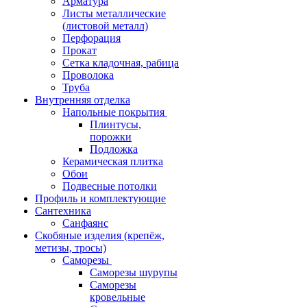
Арматура
Листы металлические
(листовой металл)
Перфорация
Прокат
Сетка кладочная, рабица
Проволока
Труба
Внутренняя отделка
Напольные покрытия
Плинтусы,
порожки
Подложка
Керамическая плитка
Обои
Подвесные потолки
Профиль и комплектующие
Сантехника
Санфаянс
Скобяные изделия (крепёж,
метизы, тросы)
Саморезы
Саморезы шурупы
Саморезы
кровельные