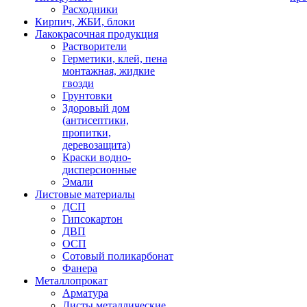
Расходники
Кирпич, ЖБИ, блоки
Лакокрасочная продукция
Растворители
Герметики, клей, пена
монтажная, жидкие
гвозди
Грунтовки
Здоровый дом
(антисептики,
пропитки,
деревозащита)
Краски водно-
дисперсионные
Эмали
Листовые материалы
ДСП
Гипсокартон
ДВП
ОСП
Сотовый поликарбонат
Фанера
Металлопрокат
Арматура
Листы металлические