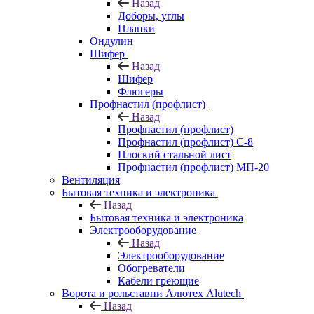
Назад
Доборы, углы
Планки
Ондулин
Шифер
Назад
Шифер
Флюгеры
Профнастил (профлист)
Назад
Профнастил (профлист)
Профнастил (профлист) С-8
Плоский стальной лист
Профнастил (профлист) МП-20
Вентиляция
Бытовая техника и электроника
Назад
Бытовая техника и электроника
Электрооборудование
Назад
Электрооборудование
Обогреватели
Кабели греющие
Ворота и рольставни Алютех Alutech
Назад