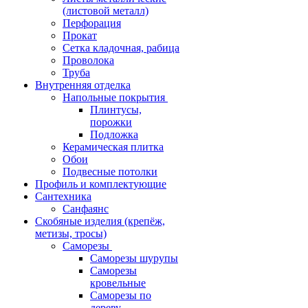
(листовой металл)
Перфорация
Прокат
Сетка кладочная, рабица
Проволока
Труба
Внутренняя отделка
Напольные покрытия
Плинтусы,
порожки
Подложка
Керамическая плитка
Обои
Подвесные потолки
Профиль и комплектующие
Сантехника
Санфаянс
Скобяные изделия (крепёж,
метизы, тросы)
Саморезы
Саморезы шурупы
Саморезы
кровельные
Саморезы по
дереву