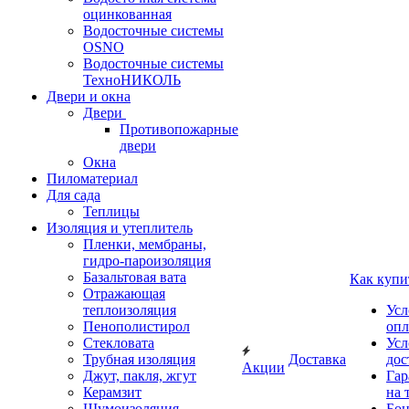
оцинкованная
Водосточные системы
OSNO
Водосточные системы
ТехноНИКОЛЬ
Двери и окна
Двери
Противопожарные
двери
Окна
Пиломатериал
Для сада
Теплицы
Изоляция и утеплитель
Пленки, мембраны,
гидро-пароизоляция
Базальтовая вата
Как купи
Отражающая
теплоизоляция
Усл
Пенополистирол
опл
Стекловата
Усл
Трубная изоляция
Доставка
дос
Акции
Джут, пакля, жгут
Гар
Керамзит
на 
Шумоизоляция
Бон