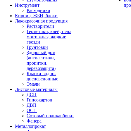
Инструмент
про
Расходники
Кирпич, ЖБИ, блоки
Лакокрасочная продукция
Растворители
Герметики, клей, пена
монтажная, жидкие
гвозди
Грунтовки
Здоровый дом
(антисептики,
пропитки,
деревозащита)
Краски водно-
дисперсионные
Эмали
Листовые материалы
ДСП
Гипсокартон
ДВП
ОСП
Сотовый поликарбонат
Фанера
Металлопрокат