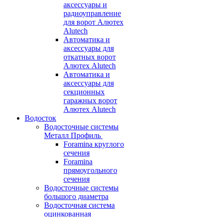
аксессуары и
радиоуправление
для ворот Алютех
Alutech
Автоматика и
аксессуары для
откатных ворот
Алютех Alutech
Автоматика и
аксессуары для
секционных
гаражных ворот
Алютех Alutech
Водосток
Водосточные системы
Металл Профиль
Foramina круглого
сечения
Foramina
прямоугольного
сечения
Водосточные системы
большого диаметра
Водосточная система
оцинкованная