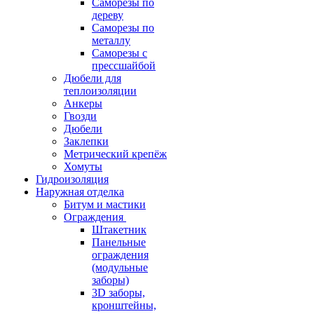
Саморезы по
дереву
Саморезы по
металлу
Саморезы с
прессшайбой
Дюбели для
теплоизоляции
Анкеры
Гвозди
Дюбели
Заклепки
Метрический крепёж
Хомуты
Гидроизоляция
Наружная отделка
Битум и мастики
Ограждения
Штакетник
Панельные
ограждения
(модульные
заборы)
3D заборы,
кронштейны,