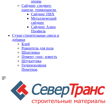
опоры
Cайдинг, сэндвич-
панели, термопанели
Сайдинг ПВХ
Металлический
сайдинг
Сайдинг Альта
Профиль
Сухие строительные смеси и
добавки
Клей
Ровнитель для пола
Шпатлевка
Цемент, гипс, известь
Штукатурка
Гидроизоляция
Пенетрон