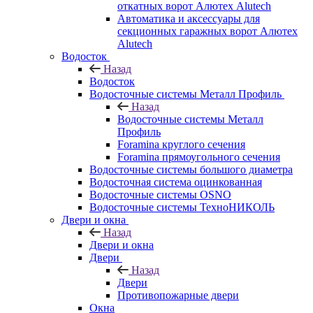
откатных ворот Алютех Alutech
Автоматика и аксессуары для
секционных гаражных ворот Алютех
Alutech
Водосток
Назад
Водосток
Водосточные системы Металл Профиль
Назад
Водосточные системы Металл
Профиль
Foramina круглого сечения
Foramina прямоугольного сечения
Водосточные системы большого диаметра
Водосточная система оцинкованная
Водосточные системы OSNO
Водосточные системы ТехноНИКОЛЬ
Двери и окна
Назад
Двери и окна
Двери
Назад
Двери
Противопожарные двери
Окна