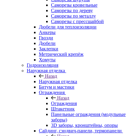
Саморезы кровельные
Саморезы по дереву
Саморезы по металлу
Саморезы с прессшайбой
Дюбели для теплоизоляции
Анкеры
Гвозди
Дюбели
Заклепки
Метрический крепёж
Хомуты
Гидроизоляция
Наружная отделка
Назад
Наружная отделка
Битум и мастики
Ограждения
Назад
Ограждения
Штакетник
Панельные ограждения (модульные
заборы)
3D заборы, кронштейны, опоры
Cайдинг, сэндвич-панели, термопанели