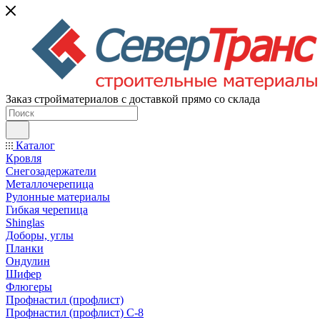
Заказ стройматериалов с доставкой прямо со склада
Каталог
Кровля
Снегозадержатели
Металлочерепица
Рулонные материалы
Гибкая черепица
Shinglas
Доборы, углы
Планки
Ондулин
Шифер
Флюгеры
Профнастил (профлист)
Профнастил (профлист) С-8