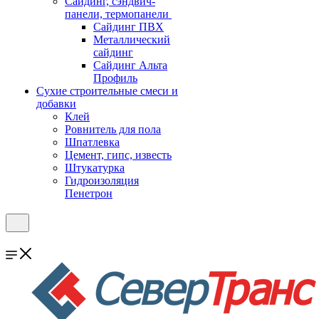
Cайдинг, сэндвич-
панели, термопанели
Сайдинг ПВХ
Металлический
сайдинг
Сайдинг Альта
Профиль
Сухие строительные смеси и
добавки
Клей
Ровнитель для пола
Шпатлевка
Цемент, гипс, известь
Штукатурка
Гидроизоляция
Пенетрон