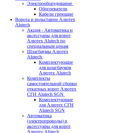
Электрооборудование
Обогреватели
Кабели греющие
Ворота и рольставни Алютех
Alutech
Акция - Автоматика и
аксессуары для ворот
Алютех Alutech по
специальным ценам
Шлагбаумы Алютех
Alutech
Комплектующие
для шлагбаумов
Алютех Alutech
Комплекты
самостоятельной сборки
откатных ворот Алютех
СГН Alutech SGN
Комплектующие
для Алютех СГН
Alutech SGN
Автоматика
(электропроводы) и
аксессуары для ворот
Алютех Alutech