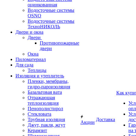
оцинкованная
Водосточные системы
OSNO
Водосточные системы
ТехноНИКОЛЬ
Двери и окна
Двери
Противопожарные
двери
Окна
Пиломатериал
Для сада
Теплицы
Изоляция и утеплитель
Пленки, мембраны,
гидро-пароизоляция
Базальтовая вата
Как купи
Отражающая
теплоизоляция
Усл
Пенополистирол
опл
Стекловата
Усл
Трубная изоляция
Доставка
дос
Акции
Джут, пакля, жгут
Гар
Керамзит
на 
Шумоизоляция
Бон