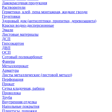
Лакокрасочная продукция
Растворители
Герметики, клей, пена монтажная, жидкие гвозди
Грунтовки
Здоровый дом (антисептики, пропитки, деревозащита)
Краски водно-дисперсионные
Эмали
Листовые материалы
ДСП
Гипсокартон
ДВП
ОСП
Сотовый поликарбонат
Фанера
Металлопрокат
Арматура
Листы металлические (листовой металл)
Перфорация
Прокат
Сетка кладочная, рабица
Проволока
Труба
Внутренняя отделка
Напольные покрытия
Плинтусы, порожки