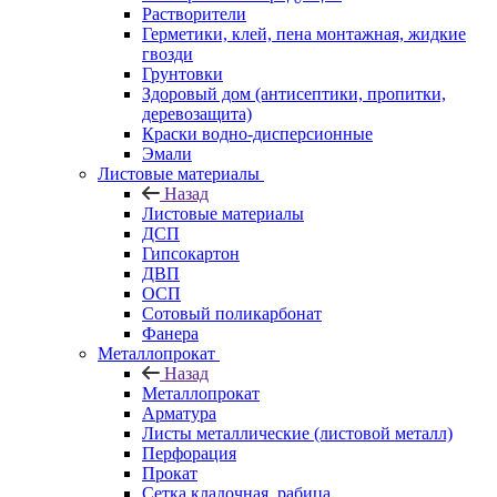
Растворители
Герметики, клей, пена монтажная, жидкие
гвозди
Грунтовки
Здоровый дом (антисептики, пропитки,
деревозащита)
Краски водно-дисперсионные
Эмали
Листовые материалы
Назад
Листовые материалы
ДСП
Гипсокартон
ДВП
ОСП
Сотовый поликарбонат
Фанера
Металлопрокат
Назад
Металлопрокат
Арматура
Листы металлические (листовой металл)
Перфорация
Прокат
Сетка кладочная, рабица