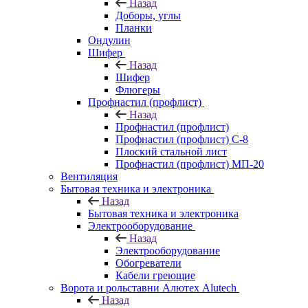
Назад
Доборы, углы
Планки
Ондулин
Шифер
Назад
Шифер
Флюгеры
Профнастил (профлист)
Назад
Профнастил (профлист)
Профнастил (профлист) С-8
Плоский стальной лист
Профнастил (профлист) МП-20
Вентиляция
Бытовая техника и электроника
Назад
Бытовая техника и электроника
Электрооборудование
Назад
Электрооборудование
Обогреватели
Кабели греющие
Ворота и рольставни Алютех Alutech
Назад