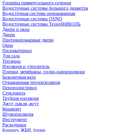
Foramina прямоугольного сечения
Водосточные системы большого диаметра
Водосточная система оцинкованная
Водосточные системы OSNO
Водосточные системы ТехноНИКОЛЬ
Двери и окна
Двери
Противопожарные двери
Окна
Пиломатериал
Для сада
Теплицы
Изоляция и утеплитель
Пленки, мембраны, гидро-пароизоляция
Базальтовая вата
Отражающая теплоизоляция
Пенополистирол
Стекловата
Трубная изоляция
Джут, пакля, жгут
Керамзит
Шумоизоляция
Инструмент
Расходники
Кирпич, ЖБИ, блоки