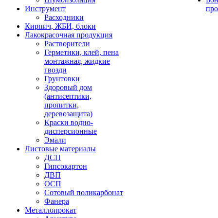
Инструмент
про
Расходники
Кирпич, ЖБИ, блоки
Лакокрасочная продукция
Растворители
Герметики, клей, пена
монтажная, жидкие
гвозди
Грунтовки
Здоровый дом
(антисептики,
пропитки,
деревозащита)
Краски водно-
дисперсионные
Эмали
Листовые материалы
ДСП
Гипсокартон
ДВП
ОСП
Сотовый поликарбонат
Фанера
Металлопрокат