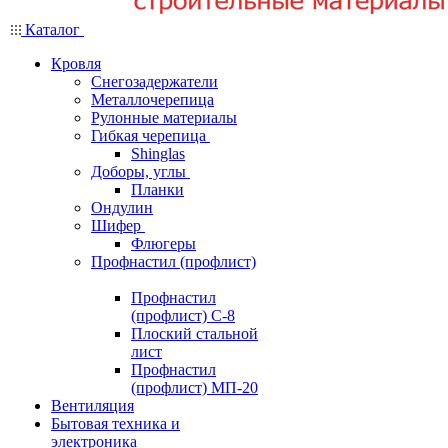
Каталог
Кровля
Снегозадержатели
Металлочерепица
Рулонные материалы
Гибкая черепица
Shinglas
Доборы, углы
Планки
Ондулин
Шифер
Флюгеры
Профнастил (профлист)
Профнастил
(профлист) С-8
Плоский стальной
лист
Профнастил
(профлист) МП-20
Вентиляция
Бытовая техника и
электроника