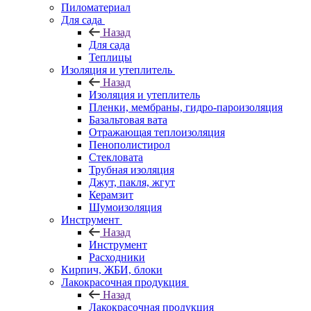
Пиломатериал
Для сада
Назад
Для сада
Теплицы
Изоляция и утеплитель
Назад
Изоляция и утеплитель
Пленки, мембраны, гидро-пароизоляция
Базальтовая вата
Отражающая теплоизоляция
Пенополистирол
Стекловата
Трубная изоляция
Джут, пакля, жгут
Керамзит
Шумоизоляция
Инструмент
Назад
Инструмент
Расходники
Кирпич, ЖБИ, блоки
Лакокрасочная продукция
Назад
Лакокрасочная продукция