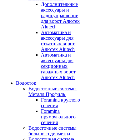
Дополнительные
аксессуары и
радиоуправление
для ворот Алютех
Alutech
Автоматика и
аксессуары для
откатных ворот
Алютех Alutech
Автоматика и
аксессуары для
секционных
гаражных ворот
Алютех Alutech
Водосток
Водосточные системы
Металл Профиль
Foramina круглого
сечения
Foramina
прямоугольного
сечения
Водосточные системы
большого диаметра
Водосточная система