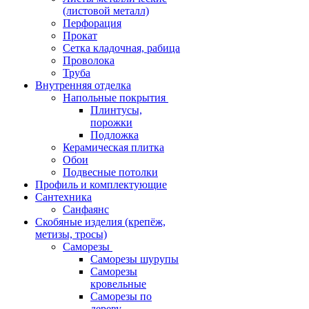
(листовой металл)
Перфорация
Прокат
Сетка кладочная, рабица
Проволока
Труба
Внутренняя отделка
Напольные покрытия
Плинтусы,
порожки
Подложка
Керамическая плитка
Обои
Подвесные потолки
Профиль и комплектующие
Сантехника
Санфаянс
Скобяные изделия (крепёж,
метизы, тросы)
Саморезы
Саморезы шурупы
Саморезы
кровельные
Саморезы по
дереву