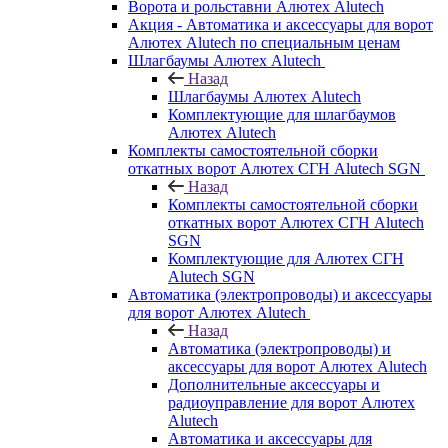
Ворота и рольставни Алютех Alutech
Акция - Автоматика и аксессуары для ворот
Алютех Alutech по специальным ценам
Шлагбаумы Алютех Alutech
Назад
Шлагбаумы Алютех Alutech
Комплектующие для шлагбаумов
Алютех Alutech
Комплекты самостоятельной сборки
откатных ворот Алютех СГН Alutech SGN
Назад
Комплекты самостоятельной сборки
откатных ворот Алютех СГН Alutech
SGN
Комплектующие для Алютех СГН
Alutech SGN
Автоматика (электропроводы) и аксессуары
для ворот Алютех Alutech
Назад
Автоматика (электропроводы) и
аксессуары для ворот Алютех Alutech
Дополнительные аксессуары и
радиоуправление для ворот Алютех
Alutech
Автоматика и аксессуары для