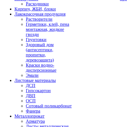
Расходники
Кирпич, ЖБИ, блоки
Лакокрасочная продукция
Растворители
Герметики, клей, пена
монтажная, жидкие
гвозди
Грунтовки
Здоровый дом
(антисептики,
пропитки,
деревозащита)
Краски водно-
дисперсионные
Эмали
Листовые материалы
ДСП
Гипсокартон
ДВП
ОСП
Сотовый поликарбонат
Фанера
Металлопрокат
Арматура
Листы металлические