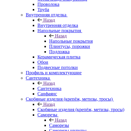
Проволока
Труба
Внутренняя отделка
Назад
Внутренняя отделка
Напольные покрытия
Назад
Напольные покрытия
Плинтусы, порожки
Подложка
Керамическая плитка
Обои
Подвесные потолки
Профиль и комплектующие
Сантехника
Назад
Сантехника
Санфаянс
Скобяные изделия (крепёж, метизы, тросы)
Назад
Скобяные изделия (крепёж, метизы, тросы)
Саморезы
Назад
Саморезы
Саморезы шурупы