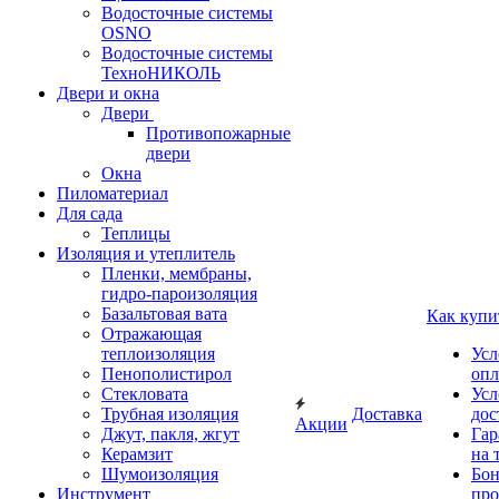
Водосточные системы
OSNO
Водосточные системы
ТехноНИКОЛЬ
Двери и окна
Двери
Противопожарные
двери
Окна
Пиломатериал
Для сада
Теплицы
Изоляция и утеплитель
Пленки, мембраны,
гидро-пароизоляция
Базальтовая вата
Как купи
Отражающая
теплоизоляция
Усл
Пенополистирол
опл
Стекловата
Усл
Трубная изоляция
Доставка
дос
Акции
Джут, пакля, жгут
Гар
Керамзит
на 
Шумоизоляция
Бон
Инструмент
про