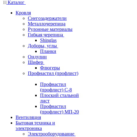
Каталог
Кровля
Снегозадержатели
Металлочерепица
Рулонные материалы
Гибкая черепица
Shinglas
Доборы, углы
Планки
Ондулин
Шифер
Флюгеры
Профнастил (профлист)
Профнастил
(профлист) С-8
Плоский стальной
лист
Профнастил
(профлист) МП-20
Вентиляция
Бытовая техника и
электроника
Электрооборудование