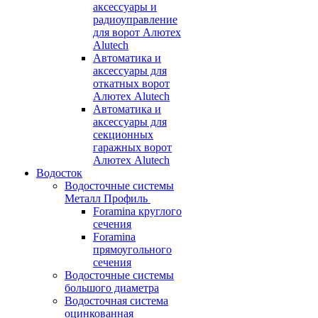
аксессуары и
радиоуправление
для ворот Алютех
Alutech
Автоматика и
аксессуары для
откатных ворот
Алютех Alutech
Автоматика и
аксессуары для
секционных
гаражных ворот
Алютех Alutech
Водосток
Водосточные системы
Металл Профиль
Foramina круглого
сечения
Foramina
прямоугольного
сечения
Водосточные системы
большого диаметра
Водосточная система
оцинкованная