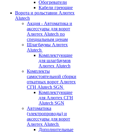
Обогреватели
Кабели греющие
Ворота и рольставни Алютех
Alutech
Акция - Автоматика и
аксессуары для ворот
Алютех Alutech по
специальным ценам
Шлагбаумы Алютех
Alutech
Комплектующие
для шлагбаумов
Алютех Alutech
Комплекты
самостоятельной сборки
откатных ворот Алютех
СГН Alutech SGN
Комплектующие
для Алютех СГН
Alutech SGN
Автоматика
(электропроводы) и
аксессуары для ворот
Алютех Alutech
Дополнительные