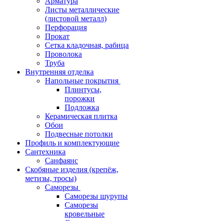
Арматура
Листы металлические
(листовой металл)
Перфорация
Прокат
Сетка кладочная, рабица
Проволока
Труба
Внутренняя отделка
Напольные покрытия
Плинтусы,
порожки
Подложка
Керамическая плитка
Обои
Подвесные потолки
Профиль и комплектующие
Сантехника
Санфаянс
Скобяные изделия (крепёж,
метизы, тросы)
Саморезы
Саморезы шурупы
Саморезы
кровельные