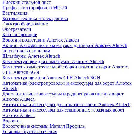
Плоский стальной лист
Профнастил (профлист) МП-20
Вентиляция
Бытовая техника и электроника
Электрооборудование
Обогреватели
Кабели греющие
Ворота и рольставни Алютех Alutech
Акция - Автоматика и аксессуары для ворот Алютех Alutech
по специальным ценам
Шлагбаумы Алютех Alutech
Комплектующие для шлагбаумов Алютех Alutech
Комплекты самостоятельной сборки откатных ворот Алютех
СГН Alutech SGN
Комплектующие для Алютех СГН Alutech SGN
Автоматика (электропроводы) и аксессуары для ворот Алютех
Alutech
Дополнительные аксессуары и радиоуправление для ворот
Алютех Alutech
Автоматика и аксессуары для откатных ворот Алютех Alutech
Автоматика и аксессуары для секционных гаражных ворот
Алютех Alutech
Водосток
Водосточные системы Металл Профиль
Foramina круглого сечения