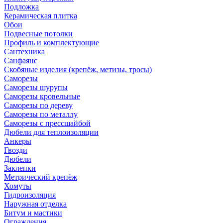
Подложка
Керамическая плитка
Обои
Подвесные потолки
Профиль и комплектующие
Сантехника
Санфаянс
Скобяные изделия (крепёж, метизы, тросы)
Саморезы
Саморезы шурупы
Саморезы кровельные
Саморезы по дереву
Саморезы по металлу
Саморезы с прессшайбой
Дюбели для теплоизоляции
Анкеры
Гвозди
Дюбели
Заклепки
Метрический крепёж
Хомуты
Гидроизоляция
Наружная отделка
Битум и мастики
Ограждения