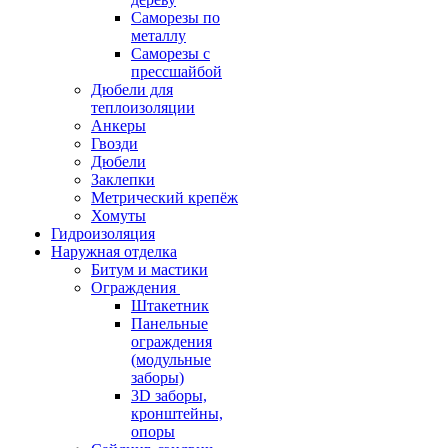
Саморезы по
металлу
Саморезы с
прессшайбой
Дюбели для
теплоизоляции
Анкеры
Гвозди
Дюбели
Заклепки
Метрический крепёж
Хомуты
Гидроизоляция
Наружная отделка
Битум и мастики
Ограждения
Штакетник
Панельные
ограждения
(модульные
заборы)
3D заборы,
кронштейны,
опоры