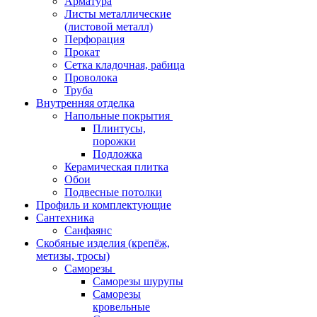
Арматура
Листы металлические
(листовой металл)
Перфорация
Прокат
Сетка кладочная, рабица
Проволока
Труба
Внутренняя отделка
Напольные покрытия
Плинтусы,
порожки
Подложка
Керамическая плитка
Обои
Подвесные потолки
Профиль и комплектующие
Сантехника
Санфаянс
Скобяные изделия (крепёж,
метизы, тросы)
Саморезы
Саморезы шурупы
Саморезы
кровельные