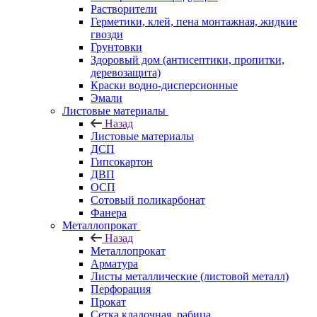
Растворители
Герметики, клей, пена монтажная, жидкие
гвозди
Грунтовки
Здоровый дом (антисептики, пропитки,
деревозащита)
Краски водно-дисперсионные
Эмали
Листовые материалы
Назад
Листовые материалы
ДСП
Гипсокартон
ДВП
ОСП
Сотовый поликарбонат
Фанера
Металлопрокат
Назад
Металлопрокат
Арматура
Листы металлические (листовой металл)
Перфорация
Прокат
Сетка кладочная, рабица