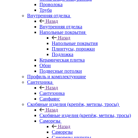
Проволока
Труба
Внутренняя отделка
Назад
Внутренняя отделка
Напольные покрытия
Назад
Напольные покрытия
Плинтусы, порожки
Подложка
Керамическая плитка
Обои
Подвесные потолки
Профиль и комплектующие
Сантехника
Назад
Сантехника
Санфаянс
Скобяные изделия (крепёж, метизы, тросы)
Назад
Скобяные изделия (крепёж, метизы, тросы)
Саморезы
Назад
Саморезы
Саморезы шурупы