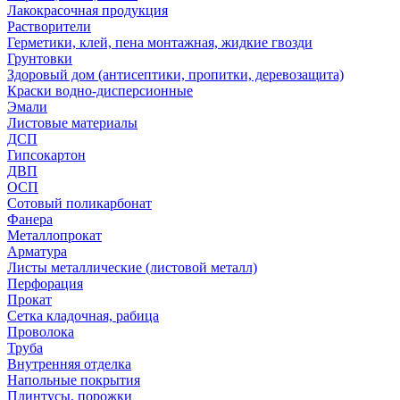
Лакокрасочная продукция
Растворители
Герметики, клей, пена монтажная, жидкие гвозди
Грунтовки
Здоровый дом (антисептики, пропитки, деревозащита)
Краски водно-дисперсионные
Эмали
Листовые материалы
ДСП
Гипсокартон
ДВП
ОСП
Сотовый поликарбонат
Фанера
Металлопрокат
Арматура
Листы металлические (листовой металл)
Перфорация
Прокат
Сетка кладочная, рабица
Проволока
Труба
Внутренняя отделка
Напольные покрытия
Плинтусы, порожки