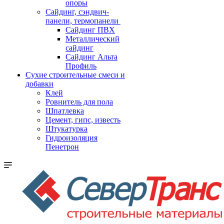
опоры
Cайдинг, сэндвич-
панели, термопанели
Сайдинг ПВХ
Металлический
сайдинг
Сайдинг Альта
Профиль
Сухие строительные смеси и
добавки
Клей
Ровнитель для пола
Шпатлевка
Цемент, гипс, известь
Штукатурка
Гидроизоляция
Пенетрон