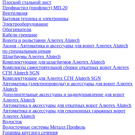
Плоский стальной лист
Профнастил (профлист) МП-20
Вентиляция
Бытовая техника и электроника
Электрооборудование
Обогреватели
Кабели греющие
Ворота и рольставни Алютех Alutech
Акция - Автоматика и аксессуары для ворот Алютех Alutech
по специальным ценам
Шлагбаумы Алютех Alutech
Комплектующие для шлагбаумов Алютех Alutech
Комплекты самостоятельной сборки откатных ворот Алютех
СГН Alutech SGN
Комплектующие для Алютех СГН Alutech SGN
Автоматика (электропроводы) и аксессуары для ворот Алютех
Alutech
Дополнительные аксессуары и радиоуправление для ворот
Алютех Alutech
Автоматика и аксессуары для откатных ворот Алютех Alutech
Автоматика и аксессуары для секционных гаражных ворот
Алютех Alutech
Водосток
Водосточные системы Металл Профиль
Foramina круглого сечения