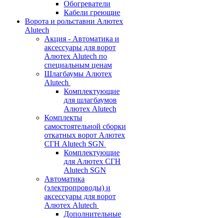
Обогреватели
Кабели греющие
Ворота и рольставни Алютех
Alutech
Акция - Автоматика и
аксессуары для ворот
Алютех Alutech по
специальным ценам
Шлагбаумы Алютех
Alutech
Комплектующие
для шлагбаумов
Алютех Alutech
Комплекты
самостоятельной сборки
откатных ворот Алютех
СГН Alutech SGN
Комплектующие
для Алютех СГН
Alutech SGN
Автоматика
(электропроводы) и
аксессуары для ворот
Алютех Alutech
Дополнительные