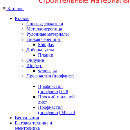
Каталог
Кровля
Снегозадержатели
Металлочерепица
Рулонные материалы
Гибкая черепица
Shinglas
Доборы, углы
Планки
Ондулин
Шифер
Флюгеры
Профнастил (профлист)
Профнастил
(профлист) С-8
Плоский стальной
лист
Профнастил
(профлист) МП-20
Вентиляция
Бытовая техника и
электроника