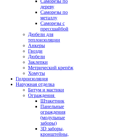
Саморезы по
дереву
Саморезы по
металлу
Саморезы с
прессшайбой
Дюбели для
теплоизоляции
Анкеры
Гвозди
Дюбели
Заклепки
Метрический крепёж
Хомуты
Гидроизоляция
Наружная отделка
Битум и мастики
Ограждения
Штакетник
Панельные
ограждения
(модульные
заборы)
3D заборы,
кронштейны,