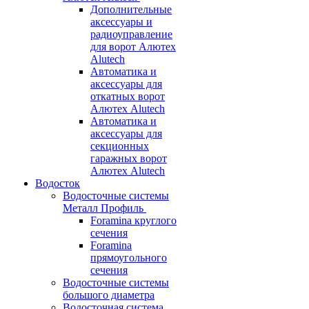
Дополнительные
аксессуары и
радиоуправление
для ворот Алютех
Alutech
Автоматика и
аксессуары для
откатных ворот
Алютех Alutech
Автоматика и
аксессуары для
секционных
гаражных ворот
Алютех Alutech
Водосток
Водосточные системы
Металл Профиль
Foramina круглого
сечения
Foramina
прямоугольного
сечения
Водосточные системы
большого диаметра
Водосточная система