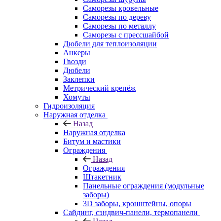
Саморезы кровельные
Саморезы по дереву
Саморезы по металлу
Саморезы с прессшайбой
Дюбели для теплоизоляции
Анкеры
Гвозди
Дюбели
Заклепки
Метрический крепёж
Хомуты
Гидроизоляция
Наружная отделка
Назад
Наружная отделка
Битум и мастики
Ограждения
Назад
Ограждения
Штакетник
Панельные ограждения (модульные
заборы)
3D заборы, кронштейны, опоры
Cайдинг, сэндвич-панели, термопанели