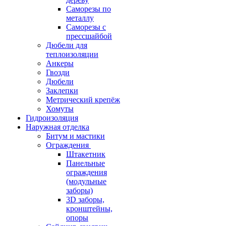
Саморезы по
металлу
Саморезы с
прессшайбой
Дюбели для
теплоизоляции
Анкеры
Гвозди
Дюбели
Заклепки
Метрический крепёж
Хомуты
Гидроизоляция
Наружная отделка
Битум и мастики
Ограждения
Штакетник
Панельные
ограждения
(модульные
заборы)
3D заборы,
кронштейны,
опоры