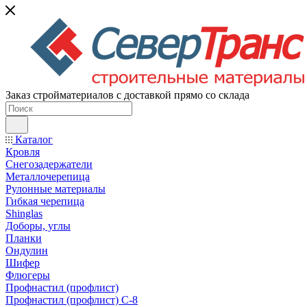
Заказ стройматериалов с доставкой прямо со склада
Каталог
Кровля
Снегозадержатели
Металлочерепица
Рулонные материалы
Гибкая черепица
Shinglas
Доборы, углы
Планки
Ондулин
Шифер
Флюгеры
Профнастил (профлист)
Профнастил (профлист) С-8