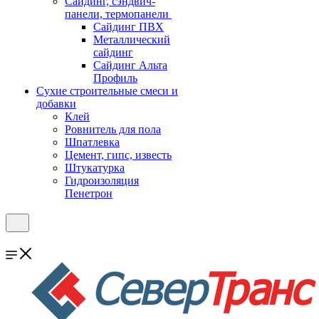
Cайдинг, сэндвич-
панели, термопанели
Сайдинг ПВХ
Металлический
сайдинг
Сайдинг Альта
Профиль
Сухие строительные смеси и
добавки
Клей
Ровнитель для пола
Шпатлевка
Цемент, гипс, известь
Штукатурка
Гидроизоляция
Пенетрон