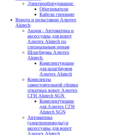
Электрооборудование
Обогреватели
Кабели греющие
Ворота и рольставни Алютех
Alutech
Акция - Автоматика и
аксессуары для ворот
Алютех Alutech по
специальным ценам
Шлагбаумы Алютех
Alutech
Комплектующие
для шлагбаумов
Алютех Alutech
Комплекты
самостоятельной сборки
откатных ворот Алютех
СГН Alutech SGN
Комплектующие
для Алютех СГН
Alutech SGN
Автоматика
(электропроводы) и
аксессуары для ворот
Алютех Alutech