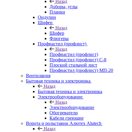
Назад
Доборы, углы
Планки
Ондулин
Шифер
Назад
Шифер
Флюгеры
Профнастил (профлист)
Назад
Профнастил (профлист)
Профнастил (профлист) С-8
Плоский стальной лист
Профнастил (профлист) МП-20
Вентиляция
Бытовая техника и электроника
Назад
Бытовая техника и электроника
Электрооборудование
Назад
Электрооборудование
Обогреватели
Кабели греющие
Ворота и рольставни Алютех Alutech
Назад