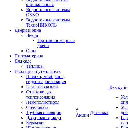
оцинкованная
Водосточные системы
OSNO
Водосточные системы
ТехноНИКОЛЬ
Двери и окна
Двери
Противопожарные
двери
Окна
Пиломатериал
Для сада
Теплицы
Изоляция и утеплитель
Пленки, мембраны,
гидро-пароизоляция
Базальтовая вата
Как купи
Отражающая
теплоизоляция
Усл
Пенополистирол
опл
Стекловата
Усл
Трубная изоляция
Доставка
дос
Акции
Джут, пакля, жгут
Гар
Керамзит
на 
Шумоизоляция
Бон