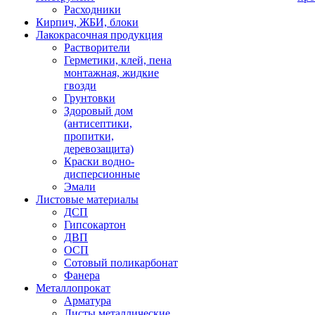
Расходники
Кирпич, ЖБИ, блоки
Лакокрасочная продукция
Растворители
Герметики, клей, пена
монтажная, жидкие
гвозди
Грунтовки
Здоровый дом
(антисептики,
пропитки,
деревозащита)
Краски водно-
дисперсионные
Эмали
Листовые материалы
ДСП
Гипсокартон
ДВП
ОСП
Сотовый поликарбонат
Фанера
Металлопрокат
Арматура
Листы металлические