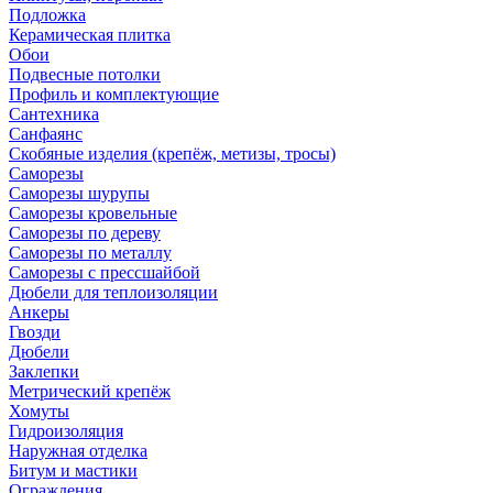
Подложка
Керамическая плитка
Обои
Подвесные потолки
Профиль и комплектующие
Сантехника
Санфаянс
Скобяные изделия (крепёж, метизы, тросы)
Саморезы
Саморезы шурупы
Саморезы кровельные
Саморезы по дереву
Саморезы по металлу
Саморезы с прессшайбой
Дюбели для теплоизоляции
Анкеры
Гвозди
Дюбели
Заклепки
Метрический крепёж
Хомуты
Гидроизоляция
Наружная отделка
Битум и мастики
Ограждения