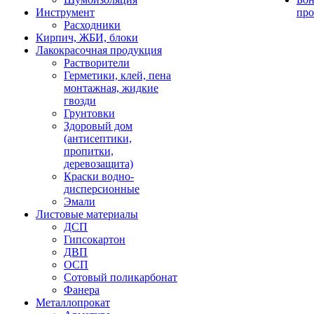
Инструмент
про
Расходники
Кирпич, ЖБИ, блоки
Лакокрасочная продукция
Растворители
Герметики, клей, пена
монтажная, жидкие
гвозди
Грунтовки
Здоровый дом
(антисептики,
пропитки,
деревозащита)
Краски водно-
дисперсионные
Эмали
Листовые материалы
ДСП
Гипсокартон
ДВП
ОСП
Сотовый поликарбонат
Фанера
Металлопрокат