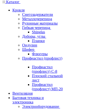
Каталог
Кровля
Снегозадержатели
Металлочерепица
Рулонные материалы
Гибкая черепица
Shinglas
Доборы, углы
Планки
Ондулин
Шифер
Флюгеры
Профнастил (профлист)
Профнастил
(профлист) С-8
Плоский стальной
лист
Профнастил
(профлист) МП-20
Вентиляция
Бытовая техника и
электроника
Электрооборудование