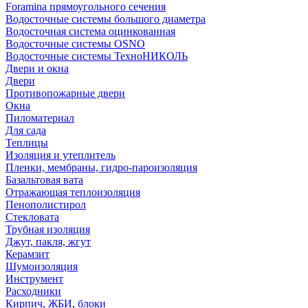
Foramina прямоугольного сечения
Водосточные системы большого диаметра
Водосточная система оцинкованная
Водосточные системы OSNO
Водосточные системы ТехноНИКОЛЬ
Двери и окна
Двери
Противопожарные двери
Окна
Пиломатериал
Для сада
Теплицы
Изоляция и утеплитель
Пленки, мембраны, гидро-пароизоляция
Базальтовая вата
Отражающая теплоизоляция
Пенополистирол
Стекловата
Трубная изоляция
Джут, пакля, жгут
Керамзит
Шумоизоляция
Инструмент
Расходники
Кирпич, ЖБИ, блоки