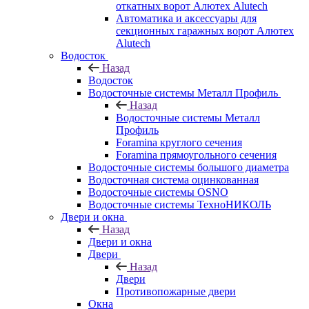
откатных ворот Алютех Alutech
Автоматика и аксессуары для
секционных гаражных ворот Алютех
Alutech
Водосток
Назад
Водосток
Водосточные системы Металл Профиль
Назад
Водосточные системы Металл
Профиль
Foramina круглого сечения
Foramina прямоугольного сечения
Водосточные системы большого диаметра
Водосточная система оцинкованная
Водосточные системы OSNO
Водосточные системы ТехноНИКОЛЬ
Двери и окна
Назад
Двери и окна
Двери
Назад
Двери
Противопожарные двери
Окна