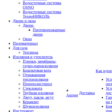
Водосточные системы
OSNO
Водосточные системы
ТехноНИКОЛЬ
Двери и окна
Двери
Противопожарные
двери
Окна
Пиломатериал
Для сада
Теплицы
Изоляция и утеплитель
Пленки, мембраны,
гидро-пароизоляция
Базальтовая вата
Как купи
Отражающая
теплоизоляция
Усл
Пенополистирол
опл
Стекловата
Усл
Трубная изоляция
Доставка
дос
Акции
Джут, пакля, жгут
Гар
Керамзит
на 
Шумоизоляция
Бон
Инструмент
про