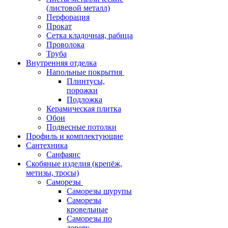
(листовой металл)
Перфорация
Прокат
Сетка кладочная, рабица
Проволока
Труба
Внутренняя отделка
Напольные покрытия
Плинтусы,
порожки
Подложка
Керамическая плитка
Обои
Подвесные потолки
Профиль и комплектующие
Сантехника
Санфаянс
Скобяные изделия (крепёж,
метизы, тросы)
Саморезы
Саморезы шурупы
Саморезы
кровельные
Саморезы по
дереву