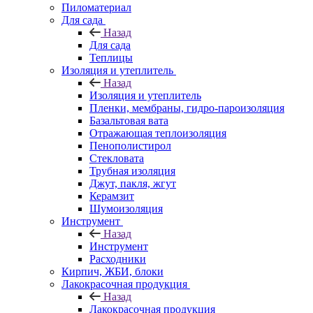
Пиломатериал
Для сада
Назад
Для сада
Теплицы
Изоляция и утеплитель
Назад
Изоляция и утеплитель
Пленки, мембраны, гидро-пароизоляция
Базальтовая вата
Отражающая теплоизоляция
Пенополистирол
Стекловата
Трубная изоляция
Джут, пакля, жгут
Керамзит
Шумоизоляция
Инструмент
Назад
Инструмент
Расходники
Кирпич, ЖБИ, блоки
Лакокрасочная продукция
Назад
Лакокрасочная продукция