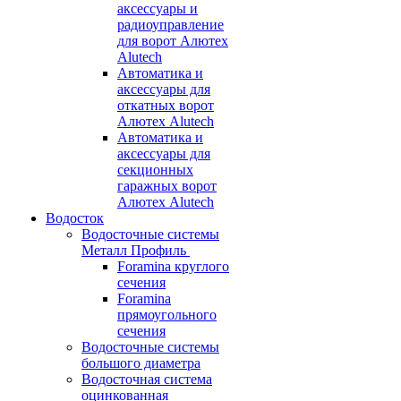
аксессуары и
радиоуправление
для ворот Алютех
Alutech
Автоматика и
аксессуары для
откатных ворот
Алютех Alutech
Автоматика и
аксессуары для
секционных
гаражных ворот
Алютех Alutech
Водосток
Водосточные системы
Металл Профиль
Foramina круглого
сечения
Foramina
прямоугольного
сечения
Водосточные системы
большого диаметра
Водосточная система
оцинкованная