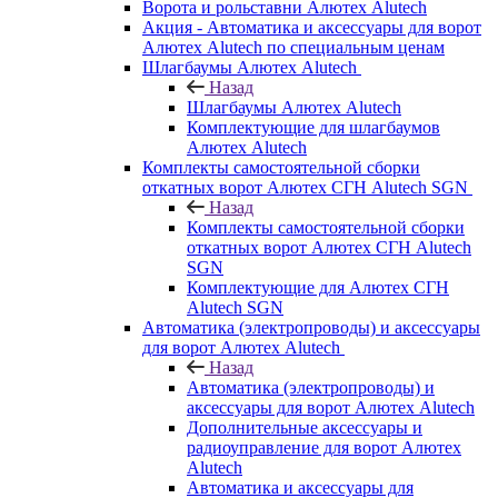
Ворота и рольставни Алютех Alutech
Акция - Автоматика и аксессуары для ворот
Алютех Alutech по специальным ценам
Шлагбаумы Алютех Alutech
Назад
Шлагбаумы Алютех Alutech
Комплектующие для шлагбаумов
Алютех Alutech
Комплекты самостоятельной сборки
откатных ворот Алютех СГН Alutech SGN
Назад
Комплекты самостоятельной сборки
откатных ворот Алютех СГН Alutech
SGN
Комплектующие для Алютех СГН
Alutech SGN
Автоматика (электропроводы) и аксессуары
для ворот Алютех Alutech
Назад
Автоматика (электропроводы) и
аксессуары для ворот Алютех Alutech
Дополнительные аксессуары и
радиоуправление для ворот Алютех
Alutech
Автоматика и аксессуары для