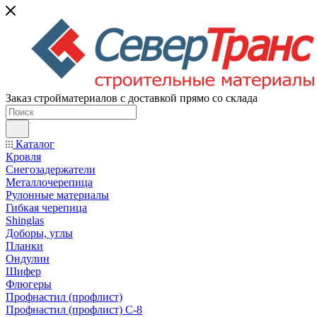
Заказ стройматериалов с доставкой прямо со склада
Каталог
Кровля
Снегозадержатели
Металлочерепица
Рулонные материалы
Гибкая черепица
Shinglas
Доборы, углы
Планки
Ондулин
Шифер
Флюгеры
Профнастил (профлист)
Профнастил (профлист) С-8