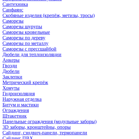
Сантехника
Санфаянс
Скобяные изделия (крепёж, метизы, тросы)
Саморезы
Саморезы шурупы
Саморезы кровельные
Саморезы по дереву
Саморезы по металлу
Саморезы с прессшайбой
Дюбели для теплоизоляции
Анкеры
Гвозди
Дюбели
Заклепки
Метрический крепёж
Хомуты
Гидроизоляция
Наружная отделка
Битум и мастики
Ограждения
Штакетник
Панельные ограждения (модульные заборы)
3D заборы, кронштейны, опоры
Cайдинг, сэндвич-панели, термопанели
Сайдинг ПВХ