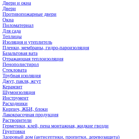
Двери и окна
Двери
Противопожарные двери
Окна
Пиломатериал
Для сада
Теплицы
Изоляция и утеплитель
Пленки, мембраны, гидро-пароизоляция
Базальтовая вата
Отражающая теплоизоляция
Пенополистирол
Стекловата
Трубная изоляция
Джут, пакля, жгут
Керамзит
Шумоизоляция
Инструмент
Расходники
Кирпич, ЖБИ, блоки
Лакокрасочная продукция
Растворители
Герметики, клей, пена монтажная, жидкие гвозди
Грунтовки
Здоровый дом (антисептики, пропитки, деревозащита)