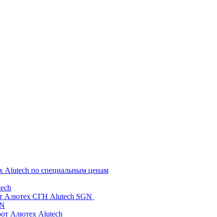
х Alutech по специальным ценам
ech
от Алютех СГН Alutech SGN
GN
рот Алютех Alutech