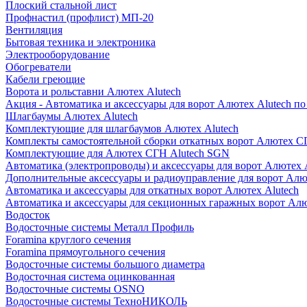
Плоский стальной лист
Профнастил (профлист) МП-20
Вентиляция
Бытовая техника и электроника
Электрооборудование
Обогреватели
Кабели греющие
Ворота и рольставни Алютех Alutech
Акция - Автоматика и аксессуары для ворот Алютех Alutech п
Шлагбаумы Алютех Alutech
Комплектующие для шлагбаумов Алютех Alutech
Комплекты самостоятельной сборки откатных ворот Алютех С
Комплектующие для Алютех СГН Alutech SGN
Автоматика (электропроводы) и аксессуары для ворот Алютех 
Дополнительные аксессуары и радиоуправление для ворот Алю
Автоматика и аксессуары для откатных ворот Алютех Alutech
Автоматика и аксессуары для секционных гаражных ворот Алю
Водосток
Водосточные системы Металл Профиль
Foramina круглого сечения
Foramina прямоугольного сечения
Водосточные системы большого диаметра
Водосточная система оцинкованная
Водосточные системы OSNO
Водосточные системы ТехноНИКОЛЬ