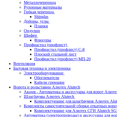
Металлочерепица
Рулонные материалы
Гибкая черепица
Shinglas
Доборы, углы
Планки
Ондулин
Шифер
Флюгеры
Профнастил (профлист)
Профнастил (профлист) С-8
Плоский стальной лист
Профнастил (профлист) МП-20
Вентиляция
Бытовая техника и электроника
Электрооборудование
Обогреватели
Кабели греющие
Ворота и рольставни Алютех Alutech
Акция - Автоматика и аксессуары для ворот Алюте
Шлагбаумы Алютех Alutech
Комплектующие для шлагбаумов Алютех Alut
Комплекты самостоятельной сборки откатных вор
Комплектующие для Алютех СГН Alutech S
Автоматика (электропроводы) и аксессуары для во