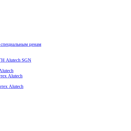
о специальным ценам
ГН Alutech SGN
Alutech
тех Alutech
тех Alutech