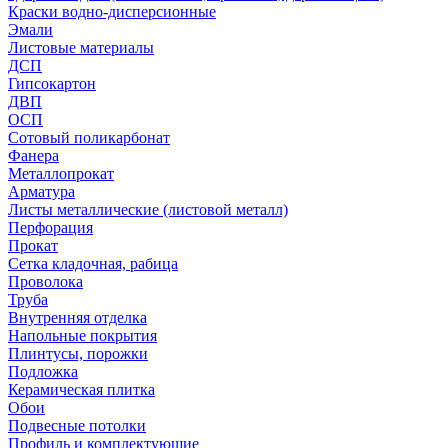
Краски водно-дисперсионные
Эмали
Листовые материалы
ДСП
Гипсокартон
ДВП
ОСП
Сотовый поликарбонат
Фанера
Металлопрокат
Арматура
Листы металлические (листовой металл)
Перфорация
Прокат
Сетка кладочная, рабица
Проволока
Труба
Внутренняя отделка
Напольные покрытия
Плинтусы, порожки
Подложка
Керамическая плитка
Обои
Подвесные потолки
Профиль и комплектующие