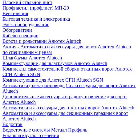
Плоский стальной лист
Профнастил (профлист) МП-20
Вентиляция
Бытовая техника и электроника
Электрооборудование
Обогреватели
Кабели греющие
Ворота и рольставни Алютех Alutech
Акция - Автоматика и аксессуары для ворот Алютех Alutech
по специальным ценам
Шлагбаумы Алютех Alutech
Комплектующие для шлагбаумов Алютех Alutech
Комплекты самостоятельной сборки откатных ворот Алютех
СГН Alutech SGN
Комплектующие для Алютех СГН Alutech SGN
Автоматика (электропроводы) и аксессуары для ворот Алютех
Alutech
Дополнительные аксессуары и радиоуправление для ворот
Алютех Alutech
Автоматика и аксессуары для откатных ворот Алютех Alutech
Автоматика и аксессуары для секционных гаражных ворот
Алютех Alutech
Водосток
Водосточные системы Металл Профиль
Foramina круглого сечения