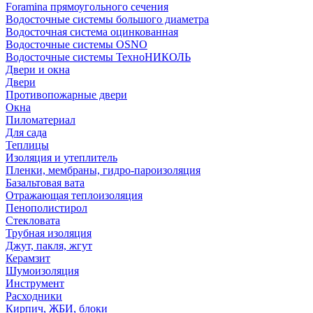
Foramina прямоугольного сечения
Водосточные системы большого диаметра
Водосточная система оцинкованная
Водосточные системы OSNO
Водосточные системы ТехноНИКОЛЬ
Двери и окна
Двери
Противопожарные двери
Окна
Пиломатериал
Для сада
Теплицы
Изоляция и утеплитель
Пленки, мембраны, гидро-пароизоляция
Базальтовая вата
Отражающая теплоизоляция
Пенополистирол
Стекловата
Трубная изоляция
Джут, пакля, жгут
Керамзит
Шумоизоляция
Инструмент
Расходники
Кирпич, ЖБИ, блоки