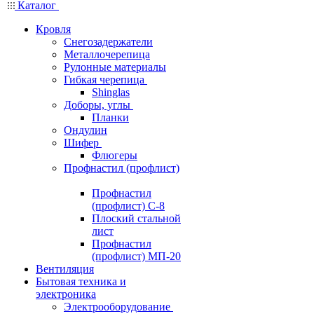
Каталог
Кровля
Снегозадержатели
Металлочерепица
Рулонные материалы
Гибкая черепица
Shinglas
Доборы, углы
Планки
Ондулин
Шифер
Флюгеры
Профнастил (профлист)
Профнастил
(профлист) С-8
Плоский стальной
лист
Профнастил
(профлист) МП-20
Вентиляция
Бытовая техника и
электроника
Электрооборудование