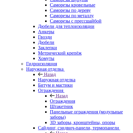
Саморезы кровельные
Саморезы по дереву
Саморезы по металлу
Саморезы с прессшайбой
Дюбели для теплоизоляции
Анкеры
Гвозди
Дюбели
Заклепки
Метрический крепёж
Хомуты
Гидроизоляция
Наружная отделка
Назад
Наружная отделка
Битум и мастики
Ограждения
Назад
Ограждения
Штакетник
Панельные ограждения (модульные
заборы)
3D заборы, кронштейны, опоры
Cайдинг, сэндвич-панели, термопанели