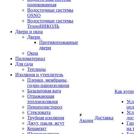
оцинкованная
Водосточные системы
OSNO
Водосточные системы
ТехноНИКОЛЬ
Двери и окна
Двери
Противопожарные
двери
Окна
Пиломатериал
Для сада
Теплицы
Изоляция и утеплитель
Пленки, мембраны,
гидро-пароизоляция
Базальтовая вата
Как купи
Отражающая
теплоизоляция
Усл
Пенополистирол
опл
Стекловата
Усл
Трубная изоляция
Доставка
дос
Акции
Джут, пакля, жгут
Гар
Керамзит
на 
Шумоизоляция
Бон