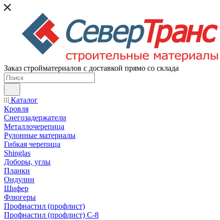
Заказ стройматериалов с доставкой прямо со склада
Каталог
Кровля
Снегозадержатели
Металлочерепица
Рулонные материалы
Гибкая черепица
Shinglas
Доборы, углы
Планки
Ондулин
Шифер
Флюгеры
Профнастил (профлист)
Профнастил (профлист) С-8