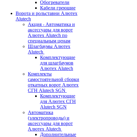
Обогреватели
Кабели греющие
Ворота и рольставни Алютех
Alutech
Акция - Автоматика и
аксессуары для ворот
Алютех Alutech по
специальным ценам
Шлагбаумы Алютех
Alutech
Комплектующие
для шлагбаумов
Алютех Alutech
Комплекты
самостоятельной сборки
откатных ворот Алютех
СГН Alutech SGN
Комплектующие
для Алютех СГН
Alutech SGN
Автоматика
(электропроводы) и
аксессуары для ворот
Алютех Alutech
Дополнительные