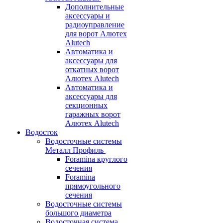
Дополнительные
аксессуары и
радиоуправление
для ворот Алютех
Alutech
Автоматика и
аксессуары для
откатных ворот
Алютех Alutech
Автоматика и
аксессуары для
секционных
гаражных ворот
Алютех Alutech
Водосток
Водосточные системы
Металл Профиль
Foramina круглого
сечения
Foramina
прямоугольного
сечения
Водосточные системы
большого диаметра
Водосточная система