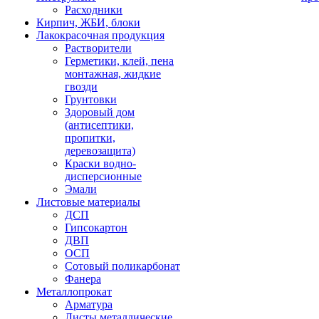
Расходники
Кирпич, ЖБИ, блоки
Лакокрасочная продукция
Растворители
Герметики, клей, пена
монтажная, жидкие
гвозди
Грунтовки
Здоровый дом
(антисептики,
пропитки,
деревозащита)
Краски водно-
дисперсионные
Эмали
Листовые материалы
ДСП
Гипсокартон
ДВП
ОСП
Сотовый поликарбонат
Фанера
Металлопрокат
Арматура
Листы металлические