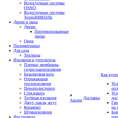
Водосточные системы
OSNO
Водосточные системы
ТехноНИКОЛЬ
Двери и окна
Двери
Противопожарные
двери
Окна
Пиломатериал
Для сада
Теплицы
Изоляция и утеплитель
Пленки, мембраны,
гидро-пароизоляция
Базальтовая вата
Как купи
Отражающая
теплоизоляция
Усл
Пенополистирол
опл
Стекловата
Усл
Трубная изоляция
Доставка
дос
Акции
Джут, пакля, жгут
Гар
Керамзит
на 
Шумоизоляция
Бон
Инструмент
про