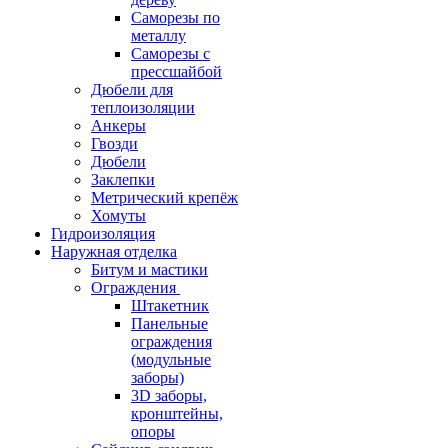
Саморезы по
металлу
Саморезы с
прессшайбой
Дюбели для
теплоизоляции
Анкеры
Гвозди
Дюбели
Заклепки
Метрический крепёж
Хомуты
Гидроизоляция
Наружная отделка
Битум и мастики
Ограждения
Штакетник
Панельные
ограждения
(модульные
заборы)
3D заборы,
кронштейны,
опоры