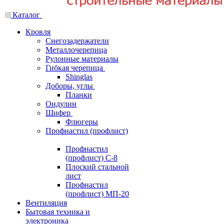
Каталог
Кровля
Снегозадержатели
Металлочерепица
Рулонные материалы
Гибкая черепица
Shinglas
Доборы, углы
Планки
Ондулин
Шифер
Флюгеры
Профнастил (профлист)
Профнастил
(профлист) С-8
Плоский стальной
лист
Профнастил
(профлист) МП-20
Вентиляция
Бытовая техника и
электроника