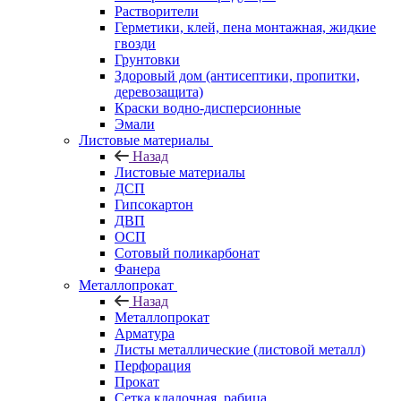
Растворители
Герметики, клей, пена монтажная, жидкие
гвозди
Грунтовки
Здоровый дом (антисептики, пропитки,
деревозащита)
Краски водно-дисперсионные
Эмали
Листовые материалы
Назад
Листовые материалы
ДСП
Гипсокартон
ДВП
ОСП
Сотовый поликарбонат
Фанера
Металлопрокат
Назад
Металлопрокат
Арматура
Листы металлические (листовой металл)
Перфорация
Прокат
Сетка кладочная, рабица