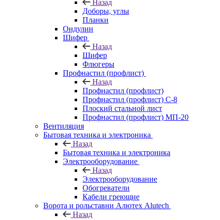
Назад
Доборы, углы
Планки
Ондулин
Шифер
Назад
Шифер
Флюгеры
Профнастил (профлист)
Назад
Профнастил (профлист)
Профнастил (профлист) С-8
Плоский стальной лист
Профнастил (профлист) МП-20
Вентиляция
Бытовая техника и электроника
Назад
Бытовая техника и электроника
Электрооборудование
Назад
Электрооборудование
Обогреватели
Кабели греющие
Ворота и рольставни Алютех Alutech
Назад