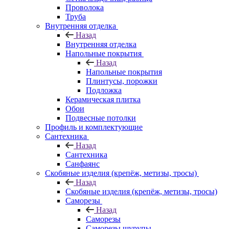
Проволока
Труба
Внутренняя отделка
Назад
Внутренняя отделка
Напольные покрытия
Назад
Напольные покрытия
Плинтусы, порожки
Подложка
Керамическая плитка
Обои
Подвесные потолки
Профиль и комплектующие
Сантехника
Назад
Сантехника
Санфаянс
Скобяные изделия (крепёж, метизы, тросы)
Назад
Скобяные изделия (крепёж, метизы, тросы)
Саморезы
Назад
Саморезы
Саморезы шурупы