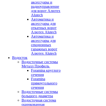
аксессуары и
радиоуправление
для ворот Алютех
Alutech
Автоматика и
аксессуары для
откатных ворот
Алютех Alutech
Автоматика и
аксессуары для
секционных
гаражных ворот
Алютех Alutech
Водосток
Водосточные системы
Металл Профиль
Foramina круглого
сечения
Foramina
прямоугольного
сечения
Водосточные системы
большого диаметра
Водосточная система
оцинкованная