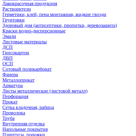
Лакокрасочная продукция
Растворители
Герметики, клей, пена монтажная, жидкие гвозди
Грунтовки
Здоровый дом (антисептики, пропитки, деревозащита)
Краски водно-дисперсионные
Эмали
Листовые материалы
ДСП
Гипсокартон
ДВП
ОСП
Сотовый поликарбонат
Фанера
Металлопрокат
Арматура
Листы металлические (листовой металл)
Перфорация
Прокат
Сетка кладочная, рабица
Проволока
Труба
Внутренняя отделка
Напольные покрытия
Плинтусы, порожки