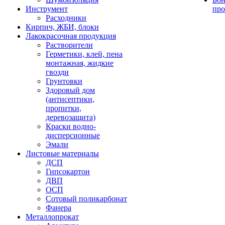
Инструмент
про
Расходники
Кирпич, ЖБИ, блоки
Лакокрасочная продукция
Растворители
Герметики, клей, пена
монтажная, жидкие
гвозди
Грунтовки
Здоровый дом
(антисептики,
пропитки,
деревозащита)
Краски водно-
дисперсионные
Эмали
Листовые материалы
ДСП
Гипсокартон
ДВП
ОСП
Сотовый поликарбонат
Фанера
Металлопрокат