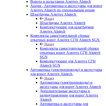
Ворота и рольставни Алютех Alutech
Акция - Автоматика и аксессуары для ворот
Алютех Alutech по специальным ценам
Шлагбаумы Алютех Alutech
Назад
Шлагбаумы Алютех Alutech
Комплектующие для шлагбаумов
Алютех Alutech
Комплекты самостоятельной сборки
откатных ворот Алютех СГН Alutech SGN
Назад
Комплекты самостоятельной сборки
откатных ворот Алютех СГН Alutech
SGN
Комплектующие для Алютех СГН
Alutech SGN
Автоматика (электропроводы) и аксессуары
для ворот Алютех Alutech
Назад
Автоматика (электропроводы) и
аксессуары для ворот Алютех Alutech
Дополнительные аксессуары и
радиоуправление для ворот Алютех
Alutech
Автоматика и аксессуары для