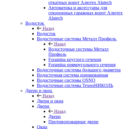
откатных ворот Алютех Alutech
Автоматика и аксессуары для
секционных гаражных ворот Алютех
Alutech
Водосток
Назад
Водосток
Водосточные системы Металл Профиль
Назад
Водосточные системы Металл
Профиль
Foramina круглого сечения
Foramina прямоугольного сечения
Водосточные системы большого диаметра
Водосточная система оцинкованная
Водосточные системы OSNO
Водосточные системы ТехноНИКОЛЬ
Двери и окна
Назад
Двери и окна
Двери
Назад
Двери
Противопожарные двери
Окна