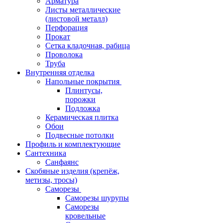
Арматура
Листы металлические
(листовой металл)
Перфорация
Прокат
Сетка кладочная, рабица
Проволока
Труба
Внутренняя отделка
Напольные покрытия
Плинтусы,
порожки
Подложка
Керамическая плитка
Обои
Подвесные потолки
Профиль и комплектующие
Сантехника
Санфаянс
Скобяные изделия (крепёж,
метизы, тросы)
Саморезы
Саморезы шурупы
Саморезы
кровельные