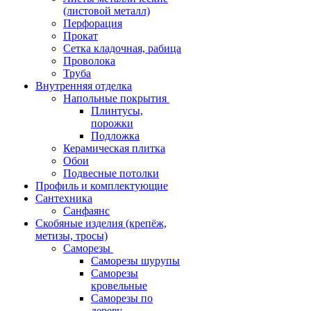
(листовой металл)
Перфорация
Прокат
Сетка кладочная, рабица
Проволока
Труба
Внутренняя отделка
Напольные покрытия
Плинтусы,
порожки
Подложка
Керамическая плитка
Обои
Подвесные потолки
Профиль и комплектующие
Сантехника
Санфаянс
Скобяные изделия (крепёж,
метизы, тросы)
Саморезы
Саморезы шурупы
Саморезы
кровельные
Саморезы по
дереву