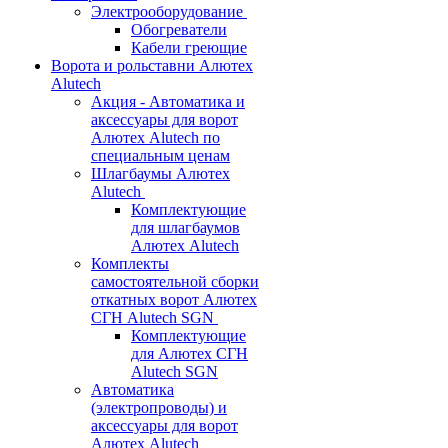
Электрооборудование
Обогреватели
Кабели греющие
Ворота и рольставни Алютех
Alutech
Акция - Автоматика и
аксессуары для ворот
Алютех Alutech по
специальным ценам
Шлагбаумы Алютех
Alutech
Комплектующие
для шлагбаумов
Алютех Alutech
Комплекты
самостоятельной сборки
откатных ворот Алютех
СГН Alutech SGN
Комплектующие
для Алютех СГН
Alutech SGN
Автоматика
(электропроводы) и
аксессуары для ворот
Алютех Alutech