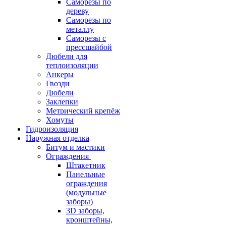
Саморезы по
дереву
Саморезы по
металлу
Саморезы с
прессшайбой
Дюбели для
теплоизоляции
Анкеры
Гвозди
Дюбели
Заклепки
Метрический крепёж
Хомуты
Гидроизоляция
Наружная отделка
Битум и мастики
Ограждения
Штакетник
Панельные
ограждения
(модульные
заборы)
3D заборы,
кронштейны,