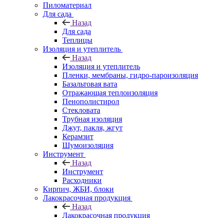
Пиломатериал
Для сада
Назад
Для сада
Теплицы
Изоляция и утеплитель
Назад
Изоляция и утеплитель
Пленки, мембраны, гидро-пароизоляция
Базальтовая вата
Отражающая теплоизоляция
Пенополистирол
Стекловата
Трубная изоляция
Джут, пакля, жгут
Керамзит
Шумоизоляция
Инструмент
Назад
Инструмент
Расходники
Кирпич, ЖБИ, блоки
Лакокрасочная продукция
Назад
Лакокрасочная продукция