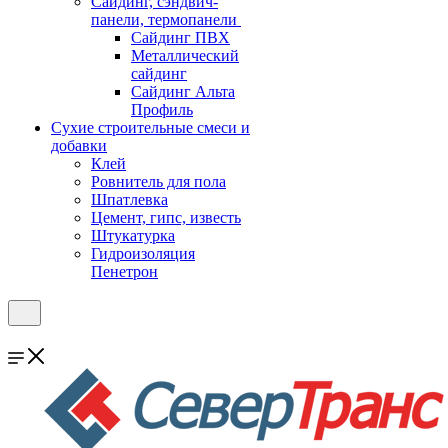
Cайдинг, сэндвич-
панели, термопанели
Сайдинг ПВХ
Металлический
сайдинг
Сайдинг Альта
Профиль
Сухие строительные смеси и
добавки
Клей
Ровнитель для пола
Шпатлевка
Цемент, гипс, известь
Штукатурка
Гидроизоляция
Пенетрон