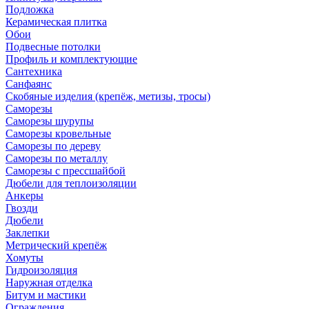
Подложка
Керамическая плитка
Обои
Подвесные потолки
Профиль и комплектующие
Сантехника
Санфаянс
Скобяные изделия (крепёж, метизы, тросы)
Саморезы
Саморезы шурупы
Саморезы кровельные
Саморезы по дереву
Саморезы по металлу
Саморезы с прессшайбой
Дюбели для теплоизоляции
Анкеры
Гвозди
Дюбели
Заклепки
Метрический крепёж
Хомуты
Гидроизоляция
Наружная отделка
Битум и мастики
Ограждения