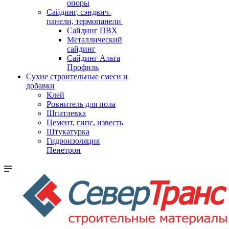
опоры
Cайдинг, сэндвич-
панели, термопанели
Сайдинг ПВХ
Металлический
сайдинг
Сайдинг Альта
Профиль
Сухие строительные смеси и
добавки
Клей
Ровнитель для пола
Шпатлевка
Цемент, гипс, известь
Штукатурка
Гидроизоляция
Пенетрон