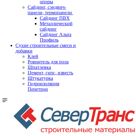
опоры
Cайдинг, сэндвич-
панели, термопанели
Сайдинг ПВХ
Металлический
сайдинг
Сайдинг Альта
Профиль
Сухие строительные смеси и
добавки
Клей
Ровнитель для пола
Шпатлевка
Цемент, гипс, известь
Штукатурка
Гидроизоляция
Пенетрон