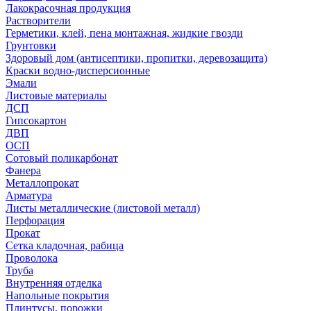
Лакокрасочная продукция
Растворители
Герметики, клей, пена монтажная, жидкие гвозди
Грунтовки
Здоровый дом (антисептики, пропитки, деревозащита)
Краски водно-дисперсионные
Эмали
Листовые материалы
ДСП
Гипсокартон
ДВП
ОСП
Сотовый поликарбонат
Фанера
Металлопрокат
Арматура
Листы металлические (листовой металл)
Перфорация
Прокат
Сетка кладочная, рабица
Проволока
Труба
Внутренняя отделка
Напольные покрытия
Плинтусы, порожки