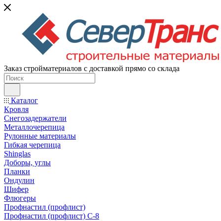
Заказ стройматериалов с доставкой прямо со склада
Каталог
Кровля
Снегозадержатели
Металлочерепица
Рулонные материалы
Гибкая черепица
Shinglas
Доборы, углы
Планки
Ондулин
Шифер
Флюгеры
Профнастил (профлист)
Профнастил (профлист) С-8