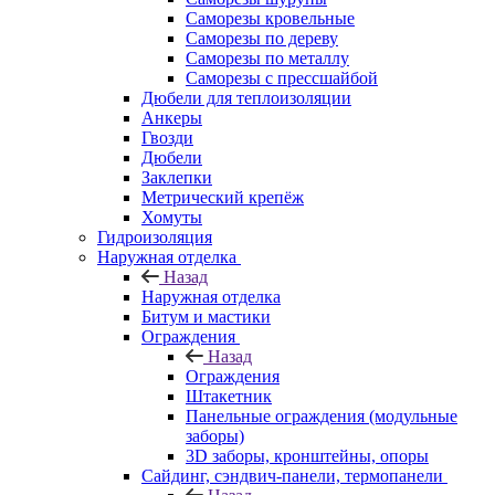
Саморезы кровельные
Саморезы по дереву
Саморезы по металлу
Саморезы с прессшайбой
Дюбели для теплоизоляции
Анкеры
Гвозди
Дюбели
Заклепки
Метрический крепёж
Хомуты
Гидроизоляция
Наружная отделка
Назад
Наружная отделка
Битум и мастики
Ограждения
Назад
Ограждения
Штакетник
Панельные ограждения (модульные
заборы)
3D заборы, кронштейны, опоры
Cайдинг, сэндвич-панели, термопанели