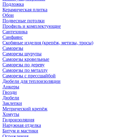
Подложка
Керамическая плитка
Обои
Подвесные потолки
Профиль и комплектующие
Сантехника
Санфаянс
Скобяные изделия (крепёж, метизы, тросы)
Саморезы
Саморезы шурупы
Саморезы кровельные
Саморезы по дереву
Саморезы по металлу
Саморезы с прессшайбой
Дюбели для теплоизоляции
Анкеры
Гвозди
Дюбели
Заклепки
Метрический крепёж
Хомуты
Гидроизоляция
Наружная отделка
Битум и мастики
Ограждения