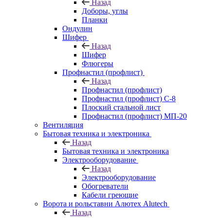
Назад
Доборы, углы
Планки
Ондулин
Шифер
Назад
Шифер
Флюгеры
Профнастил (профлист)
Назад
Профнастил (профлист)
Профнастил (профлист) С-8
Плоский стальной лист
Профнастил (профлист) МП-20
Вентиляция
Бытовая техника и электроника
Назад
Бытовая техника и электроника
Электрооборудование
Назад
Электрооборудование
Обогреватели
Кабели греющие
Ворота и рольставни Алютех Alutech
Назад