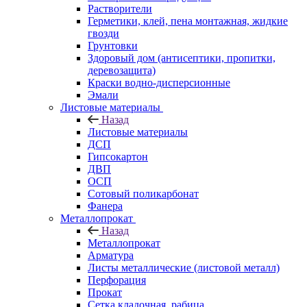
Растворители
Герметики, клей, пена монтажная, жидкие
гвозди
Грунтовки
Здоровый дом (антисептики, пропитки,
деревозащита)
Краски водно-дисперсионные
Эмали
Листовые материалы
Назад
Листовые материалы
ДСП
Гипсокартон
ДВП
ОСП
Сотовый поликарбонат
Фанера
Металлопрокат
Назад
Металлопрокат
Арматура
Листы металлические (листовой металл)
Перфорация
Прокат
Сетка кладочная, рабица