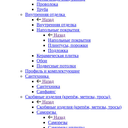
Проволока
Труба
Внутренняя отделка
Назад
Внутренняя отделка
Напольные покрытия
Назад
Напольные покрытия
Плинтусы, порожки
Подложка
Керамическая плитка
Обои
Подвесные потолки
Профиль и комплектующие
Сантехника
Назад
Сантехника
Санфаянс
Скобяные изделия (крепёж, метизы, тросы)
Назад
Скобяные изделия (крепёж, метизы, тросы)
Саморезы
Назад
Саморезы
Саморезы шурупы