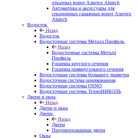
откатных ворот Алютех Alutech
Автоматика и аксессуары для
секционных гаражных ворот Алютех
Alutech
Водосток
Назад
Водосток
Водосточные системы Металл Профиль
Назад
Водосточные системы Металл
Профиль
Foramina круглого сечения
Foramina прямоугольного сечения
Водосточные системы большого диаметра
Водосточная система оцинкованная
Водосточные системы OSNO
Водосточные системы ТехноНИКОЛЬ
Двери и окна
Назад
Двери и окна
Двери
Назад
Двери
Противопожарные двери
Окна