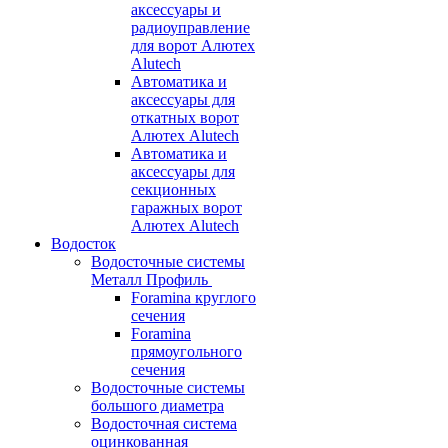
аксессуары и
радиоуправление
для ворот Алютех
Alutech
Автоматика и
аксессуары для
откатных ворот
Алютех Alutech
Автоматика и
аксессуары для
секционных
гаражных ворот
Алютех Alutech
Водосток
Водосточные системы
Металл Профиль
Foramina круглого
сечения
Foramina
прямоугольного
сечения
Водосточные системы
большого диаметра
Водосточная система
оцинкованная