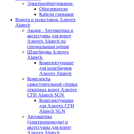
Электрооборудование
Обогреватели
Кабели греющие
Ворота и рольставни Алютех
Alutech
Акция - Автоматика и
аксессуары для ворот
Алютех Alutech по
специальным ценам
Шлагбаумы Алютех
Alutech
Комплектующие
для шлагбаумов
Алютех Alutech
Комплекты
самостоятельной сборки
откатных ворот Алютех
СГН Alutech SGN
Комплектующие
для Алютех СГН
Alutech SGN
Автоматика
(электропроводы) и
аксессуары для ворот
Алютех Alutech