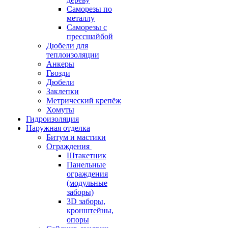
Саморезы по
металлу
Саморезы с
прессшайбой
Дюбели для
теплоизоляции
Анкеры
Гвозди
Дюбели
Заклепки
Метрический крепёж
Хомуты
Гидроизоляция
Наружная отделка
Битум и мастики
Ограждения
Штакетник
Панельные
ограждения
(модульные
заборы)
3D заборы,
кронштейны,
опоры