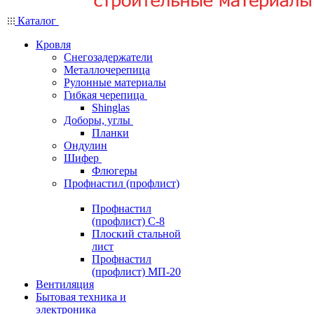
Каталог
Кровля
Снегозадержатели
Металлочерепица
Рулонные материалы
Гибкая черепица
Shinglas
Доборы, углы
Планки
Ондулин
Шифер
Флюгеры
Профнастил (профлист)
Профнастил
(профлист) С-8
Плоский стальной
лист
Профнастил
(профлист) МП-20
Вентиляция
Бытовая техника и
электроника