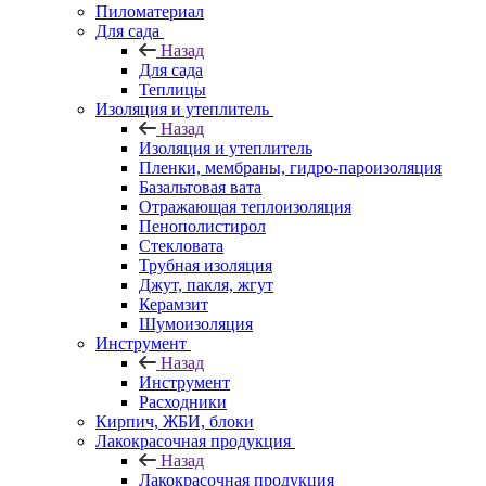
Пиломатериал
Для сада
Назад
Для сада
Теплицы
Изоляция и утеплитель
Назад
Изоляция и утеплитель
Пленки, мембраны, гидро-пароизоляция
Базальтовая вата
Отражающая теплоизоляция
Пенополистирол
Стекловата
Трубная изоляция
Джут, пакля, жгут
Керамзит
Шумоизоляция
Инструмент
Назад
Инструмент
Расходники
Кирпич, ЖБИ, блоки
Лакокрасочная продукция
Назад
Лакокрасочная продукция