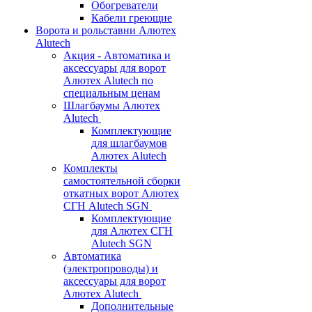
Обогреватели
Кабели греющие
Ворота и рольставни Алютех
Alutech
Акция - Автоматика и
аксессуары для ворот
Алютех Alutech по
специальным ценам
Шлагбаумы Алютех
Alutech
Комплектующие
для шлагбаумов
Алютех Alutech
Комплекты
самостоятельной сборки
откатных ворот Алютех
СГН Alutech SGN
Комплектующие
для Алютех СГН
Alutech SGN
Автоматика
(электропроводы) и
аксессуары для ворот
Алютех Alutech
Дополнительные