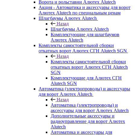
Ворота и рольставни Алютех Alutech
Акция - Автоматика и аксессуары для ворот
Алютех Alutech по специальным ценам
Шлагбаумы Алютех Alutech
Назад
Шлагбаумы Алютех Alutech
Комплектующие для шлагбаумов
Алютех Alutech
Комплекты самостоятельной сборки
откатных ворот Алютех СГН Alutech SGN
Назад
Комплекты самостоятельной сборки
откатных ворот Алютех СГН Alutech
SGN
Комплектующие для Алютех СГН
Alutech SGN
Автоматика (электропроводы) и аксессуары
для ворот Алютех Alutech
Назад
Автоматика (электропроводы) и
аксессуары для ворот Алютех Alutech
Дополнительные аксессуары и
радиоуправление для ворот Алютех
Alutech
Автоматика и аксессуары для