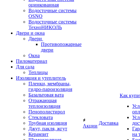
оцинкованная
Водосточные системы
OSNO
Водосточные системы
ТехноНИКОЛЬ
Двери и окна
Двери
Противопожарные
двери
Окна
Пиломатериал
Для сада
Теплицы
Изоляция и утеплитель
Пленки, мембраны,
гидро-пароизоляция
Базальтовая вата
Как купи
Отражающая
теплоизоляция
Усл
Пенополистирол
опл
Стекловата
Усл
Трубная изоляция
Доставка
дос
Акции
Джут, пакля, жгут
Гар
Керамзит
на 
Шумоизоляция
Бон