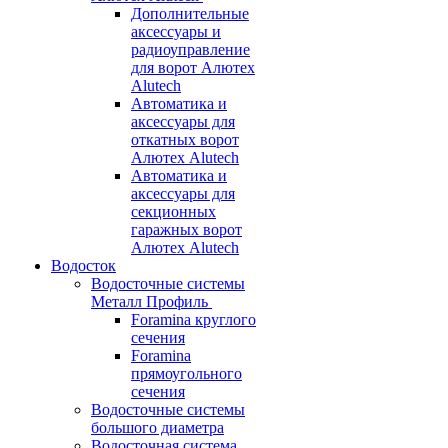
Дополнительные
аксессуары и
радиоуправление
для ворот Алютех
Alutech
Автоматика и
аксессуары для
откатных ворот
Алютех Alutech
Автоматика и
аксессуары для
секционных
гаражных ворот
Алютех Alutech
Водосток
Водосточные системы
Металл Профиль
Foramina круглого
сечения
Foramina
прямоугольного
сечения
Водосточные системы
большого диаметра
Водосточная система