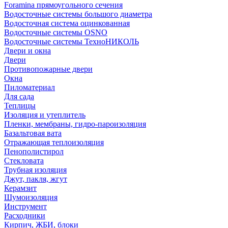
Foramina прямоугольного сечения
Водосточные системы большого диаметра
Водосточная система оцинкованная
Водосточные системы OSNO
Водосточные системы ТехноНИКОЛЬ
Двери и окна
Двери
Противопожарные двери
Окна
Пиломатериал
Для сада
Теплицы
Изоляция и утеплитель
Пленки, мембраны, гидро-пароизоляция
Базальтовая вата
Отражающая теплоизоляция
Пенополистирол
Стекловата
Трубная изоляция
Джут, пакля, жгут
Керамзит
Шумоизоляция
Инструмент
Расходники
Кирпич, ЖБИ, блоки