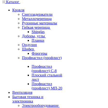
Каталог
Кровля
Снегозадержатели
Металлочерепица
Рулонные материалы
Гибкая черепица
Shinglas
Доборы, углы
Планки
Ондулин
Шифер
Флюгеры
Профнастил (профлист)
Профнастил
(профлист) С-8
Плоский стальной
лист
Профнастил
(профлист) МП-20
Вентиляция
Бытовая техника и
электроника
Электрооборудование