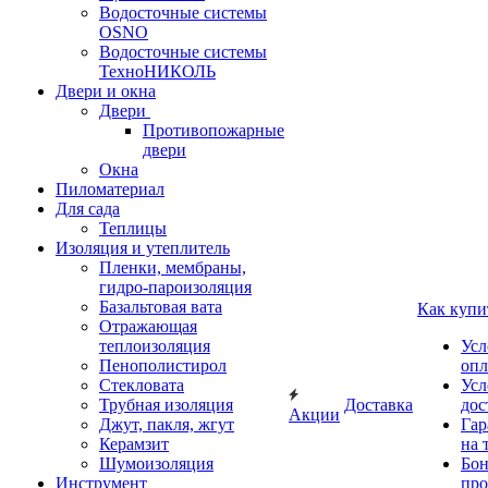
Водосточные системы
OSNO
Водосточные системы
ТехноНИКОЛЬ
Двери и окна
Двери
Противопожарные
двери
Окна
Пиломатериал
Для сада
Теплицы
Изоляция и утеплитель
Пленки, мембраны,
гидро-пароизоляция
Базальтовая вата
Как купи
Отражающая
теплоизоляция
Усл
Пенополистирол
опл
Стекловата
Усл
Трубная изоляция
Доставка
дос
Акции
Джут, пакля, жгут
Гар
Керамзит
на 
Шумоизоляция
Бон
Инструмент
про