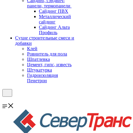
Cайдинг, сэндвич-
панели, термопанели
Сайдинг ПВХ
Металлический
сайдинг
Сайдинг Альта
Профиль
Сухие строительные смеси и
добавки
Клей
Ровнитель для пола
Шпатлевка
Цемент, гипс, известь
Штукатурка
Гидроизоляция
Пенетрон