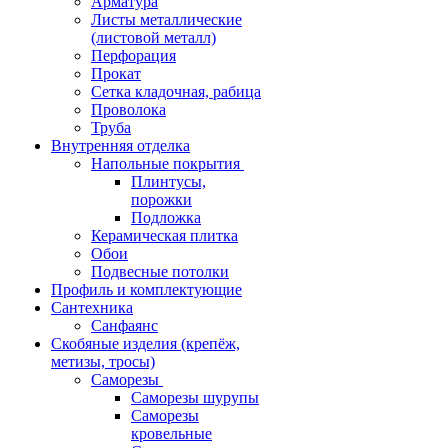
Арматура
Листы металлические
(листовой металл)
Перфорация
Прокат
Сетка кладочная, рабица
Проволока
Труба
Внутренняя отделка
Напольные покрытия
Плинтусы,
порожки
Подложка
Керамическая плитка
Обои
Подвесные потолки
Профиль и комплектующие
Сантехника
Санфаянс
Скобяные изделия (крепёж,
метизы, тросы)
Саморезы
Саморезы шурупы
Саморезы
кровельные