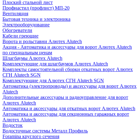
Плоский стальной лист
Профнастил (профлист) МП-20
Вентиляция
Бытовая техника и электроника
Электрооборудование
Обогреватели
Кабели греющие
Ворота и рольставни Алютех Alutech
Акция - Автоматика и аксессуары для ворот Алютех Alutech
по специальным ценам
Шлагбаумы Алютех Alutech
Комплектующие для шлагбаумов Алютех Alutech
Комплекты самостоятельной сборки откатных ворот Алютех
СГН Alutech SGN
Комплектующие для Алютех СГН Alutech SGN
Автоматика (электропроводы) и аксессуары для ворот Алютех
Alutech
Дополнительные аксессуары и радиоуправление для ворот
Алютех Alutech
Автоматика и аксессуары для откатных ворот Алютех Alutech
Автоматика и аксессуары для секционных гаражных ворот
Алютех Alutech
Водосток
Водосточные системы Металл Профиль
Foramina круглого сечения