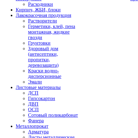
Расходники
Кирпич, ЖБИ, блоки
Лакокрасочная продукция
Растворители
Герметики, клей, пена
монтажная, жидкие
гвозди
Грунтовки
Здоровый дом
(антисептики,
пропитки,
деревозащита)
Краски водно-
дисперсионные
Эмали
Листовые материалы
ДСП
Гипсокартон
ДВП
ОСП
Сотовый поликарбонат
Фанера
Металлопрокат
Арматура
Листы металлические