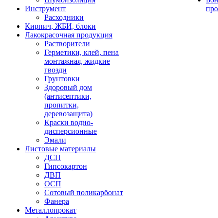
Инструмент
про
Расходники
Кирпич, ЖБИ, блоки
Лакокрасочная продукция
Растворители
Герметики, клей, пена
монтажная, жидкие
гвозди
Грунтовки
Здоровый дом
(антисептики,
пропитки,
деревозащита)
Краски водно-
дисперсионные
Эмали
Листовые материалы
ДСП
Гипсокартон
ДВП
ОСП
Сотовый поликарбонат
Фанера
Металлопрокат