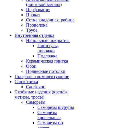
(листовой металл)
Перфорация
Прокат
Сетка кладочная, рабица
Проволока
Труба
Внутренняя отделка
Напольные покрытия
Плинтусы,
порожки
Подложка
Керамическая плитка
Обои
Подвесные потолки
Профиль и комплектующие
Сантехника
Санфаянс
Скобяные изделия (крепёж,
метизы, тросы)
Саморезы
Саморезы шурупы
Саморезы
кровельные
Саморезы по
дереву