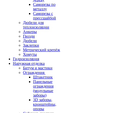
Саморезы по
металлу
Саморезы с
прессшайбой
Дюбели для
теплоизоляции
Анкеры
Гвозди
Дюбели
Заклепки
Метрический крепёж
Хомуты
Гидроизоляция
Наружная отделка
Битум и мастики
Ограждения
Штакетник
Панельные
ограждения
(модульные
заборы)
3D заборы,
кронштейны,
опоры