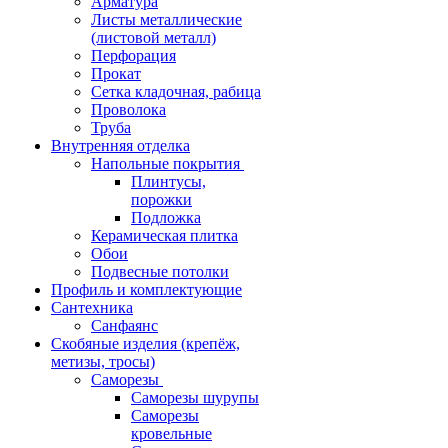
Арматура
Листы металлические
(листовой металл)
Перфорация
Прокат
Сетка кладочная, рабица
Проволока
Труба
Внутренняя отделка
Напольные покрытия
Плинтусы,
порожки
Подложка
Керамическая плитка
Обои
Подвесные потолки
Профиль и комплектующие
Сантехника
Санфаянс
Скобяные изделия (крепёж,
метизы, тросы)
Саморезы
Саморезы шурупы
Саморезы
кровельные