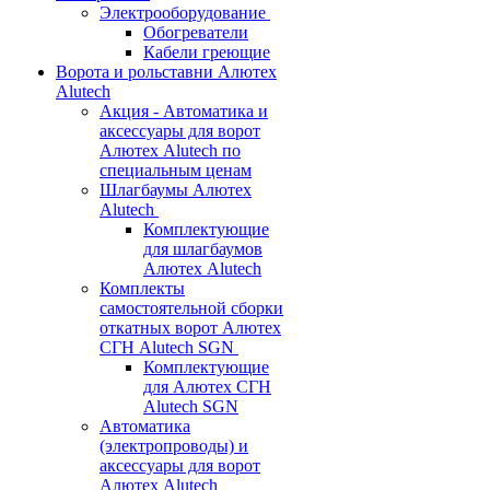
Электрооборудование
Обогреватели
Кабели греющие
Ворота и рольставни Алютех
Alutech
Акция - Автоматика и
аксессуары для ворот
Алютех Alutech по
специальным ценам
Шлагбаумы Алютех
Alutech
Комплектующие
для шлагбаумов
Алютех Alutech
Комплекты
самостоятельной сборки
откатных ворот Алютех
СГН Alutech SGN
Комплектующие
для Алютех СГН
Alutech SGN
Автоматика
(электропроводы) и
аксессуары для ворот
Алютех Alutech