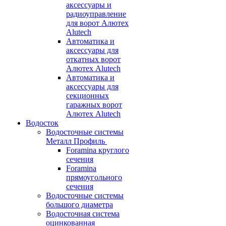
аксессуары и
радиоуправление
для ворот Алютех
Alutech
Автоматика и
аксессуары для
откатных ворот
Алютех Alutech
Автоматика и
аксессуары для
секционных
гаражных ворот
Алютех Alutech
Водосток
Водосточные системы
Металл Профиль
Foramina круглого
сечения
Foramina
прямоугольного
сечения
Водосточные системы
большого диаметра
Водосточная система
оцинкованная