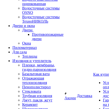
оцинкованная
Водосточные системы
OSNO
Водосточные системы
ТехноНИКОЛЬ
Двери и окна
Двери
Противопожарные
двери
Окна
Пиломатериал
Для сада
Теплицы
Изоляция и утеплитель
Пленки, мембраны,
гидро-пароизоляция
Базальтовая вата
Как купи
Отражающая
теплоизоляция
Усл
Пенополистирол
опл
Стекловата
Усл
Трубная изоляция
Доставка
дос
Акции
Джут, пакля, жгут
Гар
Керамзит
на 
Шумоизоляция
Бон