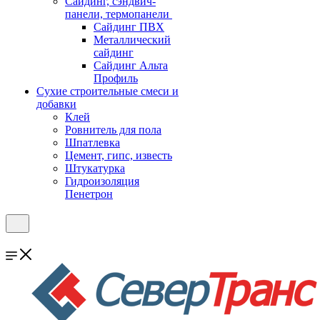
Cайдинг, сэндвич-
панели, термопанели
Сайдинг ПВХ
Металлический
сайдинг
Сайдинг Альта
Профиль
Сухие строительные смеси и
добавки
Клей
Ровнитель для пола
Шпатлевка
Цемент, гипс, известь
Штукатурка
Гидроизоляция
Пенетрон