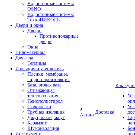
Водосточные системы
OSNO
Водосточные системы
ТехноНИКОЛЬ
Двери и окна
Двери
Противопожарные
двери
Окна
Пиломатериал
Для сада
Теплицы
Изоляция и утеплитель
Пленки, мембраны,
гидро-пароизоляция
Базальтовая вата
Как купи
Отражающая
теплоизоляция
Усл
Пенополистирол
опл
Стекловата
Усл
Трубная изоляция
Доставка
дос
Акции
Джут, пакля, жгут
Гар
Керамзит
на 
Шумоизоляция
Бон
Инструмент
про