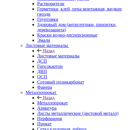
Растворители
Герметики, клей, пена монтажная, жидкие
гвозди
Грунтовки
Здоровый дом (антисептики, пропитки,
деревозащита)
Краски водно-дисперсионные
Эмали
Листовые материалы
Назад
Листовые материалы
ДСП
Гипсокартон
ДВП
ОСП
Сотовый поликарбонат
Фанера
Металлопрокат
Назад
Металлопрокат
Арматура
Листы металлические (листовой металл)
Перфорация
Прокат
Сетка кладочная, рабица