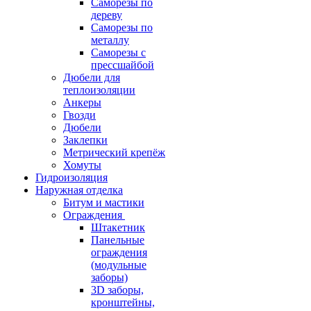
Саморезы по
дереву
Саморезы по
металлу
Саморезы с
прессшайбой
Дюбели для
теплоизоляции
Анкеры
Гвозди
Дюбели
Заклепки
Метрический крепёж
Хомуты
Гидроизоляция
Наружная отделка
Битум и мастики
Ограждения
Штакетник
Панельные
ограждения
(модульные
заборы)
3D заборы,
кронштейны,