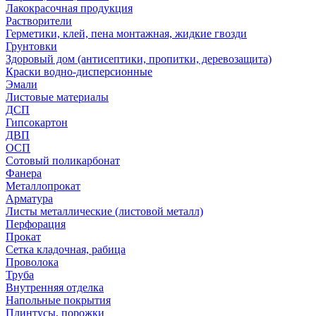
Лакокрасочная продукция
Растворители
Герметики, клей, пена монтажная, жидкие гвозди
Грунтовки
Здоровый дом (антисептики, пропитки, деревозащита)
Краски водно-дисперсионные
Эмали
Листовые материалы
ДСП
Гипсокартон
ДВП
ОСП
Сотовый поликарбонат
Фанера
Металлопрокат
Арматура
Листы металлические (листовой металл)
Перфорация
Прокат
Сетка кладочная, рабица
Проволока
Труба
Внутренняя отделка
Напольные покрытия
Плинтусы, порожки