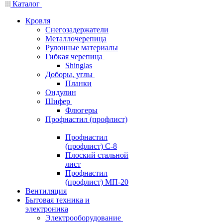
Каталог
Кровля
Снегозадержатели
Металлочерепица
Рулонные материалы
Гибкая черепица
Shinglas
Доборы, углы
Планки
Ондулин
Шифер
Флюгеры
Профнастил (профлист)
Профнастил
(профлист) С-8
Плоский стальной
лист
Профнастил
(профлист) МП-20
Вентиляция
Бытовая техника и
электроника
Электрооборудование