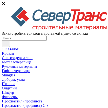
Заказ стройматериалов с доставкой прямо со склада
Каталог
Кровля
Снегозадержатели
Металлочерепица
Рулонные материалы
Гибкая черепица
Shinglas
Доборы, углы
Планки
Ондулин
Шифер
Флюгеры
Профнастил (профлист)
Профнастил (профлист) С-8