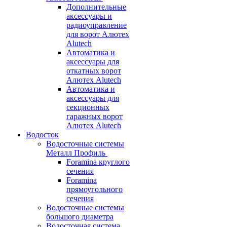
Дополнительные
аксессуары и
радиоуправление
для ворот Алютех
Alutech
Автоматика и
аксессуары для
откатных ворот
Алютех Alutech
Автоматика и
аксессуары для
секционных
гаражных ворот
Алютех Alutech
Водосток
Водосточные системы
Металл Профиль
Foramina круглого
сечения
Foramina
прямоугольного
сечения
Водосточные системы
большого диаметра
Водосточная система