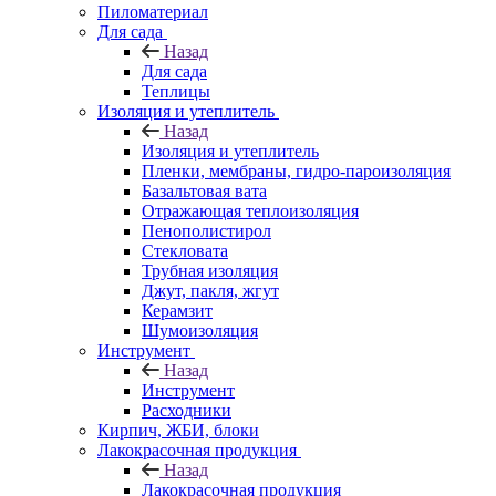
Пиломатериал
Для сада
Назад
Для сада
Теплицы
Изоляция и утеплитель
Назад
Изоляция и утеплитель
Пленки, мембраны, гидро-пароизоляция
Базальтовая вата
Отражающая теплоизоляция
Пенополистирол
Стекловата
Трубная изоляция
Джут, пакля, жгут
Керамзит
Шумоизоляция
Инструмент
Назад
Инструмент
Расходники
Кирпич, ЖБИ, блоки
Лакокрасочная продукция
Назад
Лакокрасочная продукция