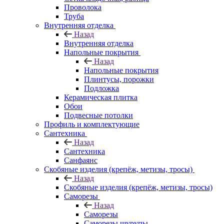
Проволока
Труба
Внутренняя отделка
Назад
Внутренняя отделка
Напольные покрытия
Назад
Напольные покрытия
Плинтусы, порожки
Подложка
Керамическая плитка
Обои
Подвесные потолки
Профиль и комплектующие
Сантехника
Назад
Сантехника
Санфаянс
Скобяные изделия (крепёж, метизы, тросы)
Назад
Скобяные изделия (крепёж, метизы, тросы)
Саморезы
Назад
Саморезы
Саморезы шурупы