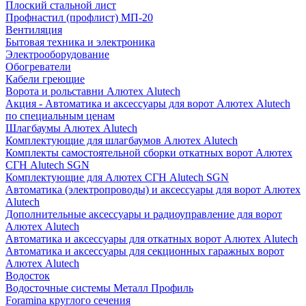
Плоский стальной лист
Профнастил (профлист) МП-20
Вентиляция
Бытовая техника и электроника
Электрооборудование
Обогреватели
Кабели греющие
Ворота и рольставни Алютех Alutech
Акция - Автоматика и аксессуары для ворот Алютех Alutech
по специальным ценам
Шлагбаумы Алютех Alutech
Комплектующие для шлагбаумов Алютех Alutech
Комплекты самостоятельной сборки откатных ворот Алютех
СГН Alutech SGN
Комплектующие для Алютех СГН Alutech SGN
Автоматика (электропроводы) и аксессуары для ворот Алютех
Alutech
Дополнительные аксессуары и радиоуправление для ворот
Алютех Alutech
Автоматика и аксессуары для откатных ворот Алютех Alutech
Автоматика и аксессуары для секционных гаражных ворот
Алютех Alutech
Водосток
Водосточные системы Металл Профиль
Foramina круглого сечения