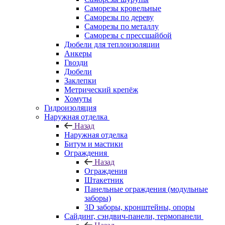
Саморезы кровельные
Саморезы по дереву
Саморезы по металлу
Саморезы с прессшайбой
Дюбели для теплоизоляции
Анкеры
Гвозди
Дюбели
Заклепки
Метрический крепёж
Хомуты
Гидроизоляция
Наружная отделка
Назад
Наружная отделка
Битум и мастики
Ограждения
Назад
Ограждения
Штакетник
Панельные ограждения (модульные
заборы)
3D заборы, кронштейны, опоры
Cайдинг, сэндвич-панели, термопанели