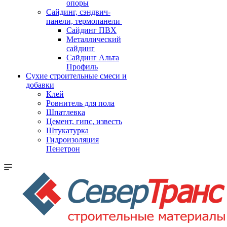
опоры
Cайдинг, сэндвич-
панели, термопанели
Сайдинг ПВХ
Металлический
сайдинг
Сайдинг Альта
Профиль
Сухие строительные смеси и
добавки
Клей
Ровнитель для пола
Шпатлевка
Цемент, гипс, известь
Штукатурка
Гидроизоляция
Пенетрон