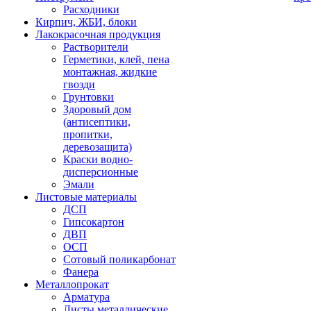
Расходники
Кирпич, ЖБИ, блоки
Лакокрасочная продукция
Растворители
Герметики, клей, пена
монтажная, жидкие
гвозди
Грунтовки
Здоровый дом
(антисептики,
пропитки,
деревозащита)
Краски водно-
дисперсионные
Эмали
Листовые материалы
ДСП
Гипсокартон
ДВП
ОСП
Сотовый поликарбонат
Фанера
Металлопрокат
Арматура
Листы металлические