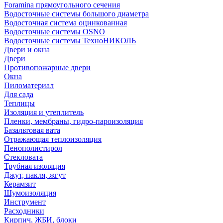
Foramina прямоугольного сечения
Водосточные системы большого диаметра
Водосточная система оцинкованная
Водосточные системы OSNO
Водосточные системы ТехноНИКОЛЬ
Двери и окна
Двери
Противопожарные двери
Окна
Пиломатериал
Для сада
Теплицы
Изоляция и утеплитель
Пленки, мембраны, гидро-пароизоляция
Базальтовая вата
Отражающая теплоизоляция
Пенополистирол
Стекловата
Трубная изоляция
Джут, пакля, жгут
Керамзит
Шумоизоляция
Инструмент
Расходники
Кирпич, ЖБИ, блоки