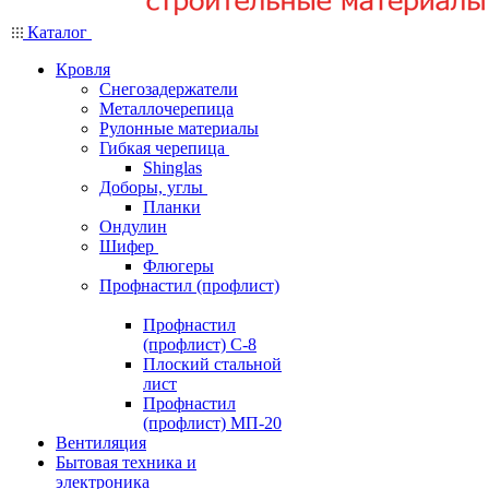
Каталог
Кровля
Снегозадержатели
Металлочерепица
Рулонные материалы
Гибкая черепица
Shinglas
Доборы, углы
Планки
Ондулин
Шифер
Флюгеры
Профнастил (профлист)
Профнастил
(профлист) С-8
Плоский стальной
лист
Профнастил
(профлист) МП-20
Вентиляция
Бытовая техника и
электроника