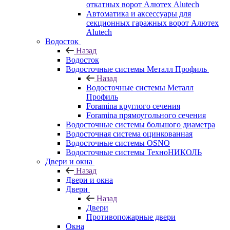
откатных ворот Алютех Alutech
Автоматика и аксессуары для
секционных гаражных ворот Алютех
Alutech
Водосток
Назад
Водосток
Водосточные системы Металл Профиль
Назад
Водосточные системы Металл
Профиль
Foramina круглого сечения
Foramina прямоугольного сечения
Водосточные системы большого диаметра
Водосточная система оцинкованная
Водосточные системы OSNO
Водосточные системы ТехноНИКОЛЬ
Двери и окна
Назад
Двери и окна
Двери
Назад
Двери
Противопожарные двери
Окна