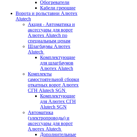
Обогреватели
Кабели греющие
Ворота и рольставни Алютех
Alutech
Акция - Автоматика и
аксессуары для ворот
Алютех Alutech по
специальным ценам
Шлагбаумы Алютех
Alutech
Комплектующие
для шлагбаумов
Алютех Alutech
Комплекты
самостоятельной сборки
откатных ворот Алютех
СГН Alutech SGN
Комплектующие
для Алютех СГН
Alutech SGN
Автоматика
(электропроводы) и
аксессуары для ворот
Алютех Alutech
Дополнительные