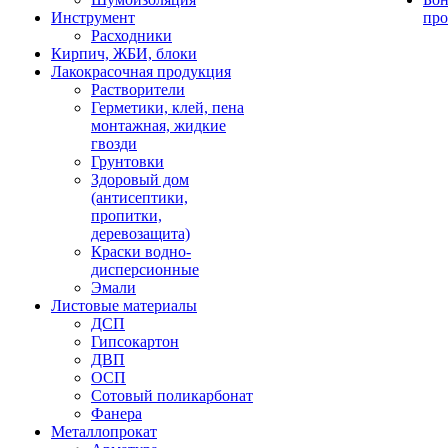
Инструмент
про
Расходники
Кирпич, ЖБИ, блоки
Лакокрасочная продукция
Растворители
Герметики, клей, пена
монтажная, жидкие
гвозди
Грунтовки
Здоровый дом
(антисептики,
пропитки,
деревозащита)
Краски водно-
дисперсионные
Эмали
Листовые материалы
ДСП
Гипсокартон
ДВП
ОСП
Сотовый поликарбонат
Фанера
Металлопрокат