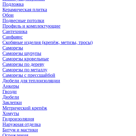
Подложка
Керамическая плитка
Обои
Подвесные потолки
Профиль и комплектующие
Сантехника
Санфаянс
Скобяные изделия (крепёж, метизы, тросы)
Саморезы
Саморезы шурупы
Саморезы кровельные
Саморезы по дереву
Саморезы по металлу
Саморезы с прессшайбой
Дюбели для теплоизоляции
Анкеры
Гвозди
Дюбели
Заклепки
Метрический крепёж
Хомуты
Гидроизоляция
Наружная отделка
Битум и мастики
Ограждения