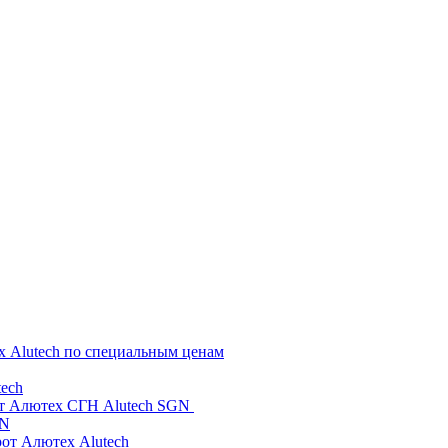
х Alutech по специальным ценам
ech
от Алютех СГН Alutech SGN
GN
рот Алютех Alutech