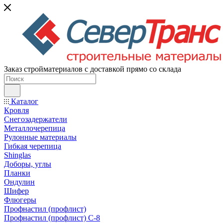
Заказ стройматериалов с доставкой прямо со склада
Каталог
Кровля
Снегозадержатели
Металлочерепица
Рулонные материалы
Гибкая черепица
Shinglas
Доборы, углы
Планки
Ондулин
Шифер
Флюгеры
Профнастил (профлист)
Профнастил (профлист) С-8