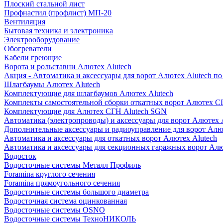
Плоский стальной лист
Профнастил (профлист) МП-20
Вентиляция
Бытовая техника и электроника
Электрооборудование
Обогреватели
Кабели греющие
Ворота и рольставни Алютех Alutech
Акция - Автоматика и аксессуары для ворот Алютех Alutech п
Шлагбаумы Алютех Alutech
Комплектующие для шлагбаумов Алютех Alutech
Комплекты самостоятельной сборки откатных ворот Алютех С
Комплектующие для Алютех СГН Alutech SGN
Автоматика (электропроводы) и аксессуары для ворот Алютех 
Дополнительные аксессуары и радиоуправление для ворот Алю
Автоматика и аксессуары для откатных ворот Алютех Alutech
Автоматика и аксессуары для секционных гаражных ворот Алю
Водосток
Водосточные системы Металл Профиль
Foramina круглого сечения
Foramina прямоугольного сечения
Водосточные системы большого диаметра
Водосточная система оцинкованная
Водосточные системы OSNO
Водосточные системы ТехноНИКОЛЬ