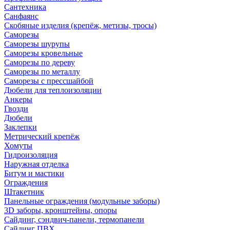
Сантехника
Санфаянс
Скобяные изделия (крепёж, метизы, тросы)
Саморезы
Саморезы шурупы
Саморезы кровельные
Саморезы по дереву
Саморезы по металлу
Саморезы с прессшайбой
Дюбели для теплоизоляции
Анкеры
Гвозди
Дюбели
Заклепки
Метрический крепёж
Хомуты
Гидроизоляция
Наружная отделка
Битум и мастики
Ограждения
Штакетник
Панельные ограждения (модульные заборы)
3D заборы, кронштейны, опоры
Cайдинг, сэндвич-панели, термопанели
Сайдинг ПВХ