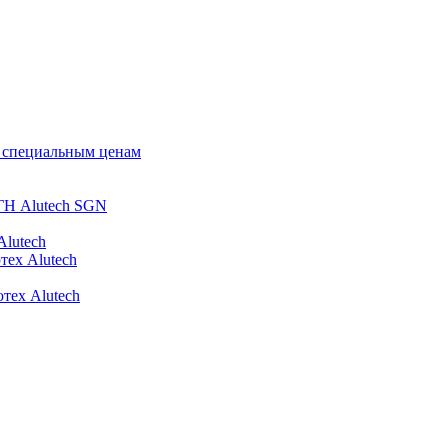
о специальным ценам
ГН Alutech SGN
Alutech
тех Alutech
тех Alutech