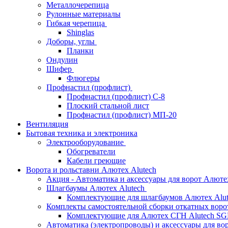
Металлочерепица
Рулонные материалы
Гибкая черепица
Shinglas
Доборы, углы
Планки
Ондулин
Шифер
Флюгеры
Профнастил (профлист)
Профнастил (профлист) С-8
Плоский стальной лист
Профнастил (профлист) МП-20
Вентиляция
Бытовая техника и электроника
Электрооборудование
Обогреватели
Кабели греющие
Ворота и рольставни Алютех Alutech
Акция - Автоматика и аксессуары для ворот Алюте
Шлагбаумы Алютех Alutech
Комплектующие для шлагбаумов Алютех Alut
Комплекты самостоятельной сборки откатных вор
Комплектующие для Алютех СГН Alutech S
Автоматика (электропроводы) и аксессуары для во