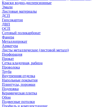
Краски водно-дисперсионные
Эмали
Листовые материалы
ДСП
Гипсокартон
ДВП
ОСП
Сотовый поликарбонат
Фанера
Металлопрокат
Арматура
Листы металлические (листовой металл)
Перфорация
Прокат
Сетка кладочная, рабица
Проволока
Труба
Внутренняя отделка
Напольные покрытия
Плинтусы, порожки
Подложка
Керамическая плитка
Обои
Подвесные потолки
Профиль и комплектующие