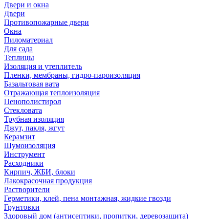
Двери и окна
Двери
Противопожарные двери
Окна
Пиломатериал
Для сада
Теплицы
Изоляция и утеплитель
Пленки, мембраны, гидро-пароизоляция
Базальтовая вата
Отражающая теплоизоляция
Пенополистирол
Стекловата
Трубная изоляция
Джут, пакля, жгут
Керамзит
Шумоизоляция
Инструмент
Расходники
Кирпич, ЖБИ, блоки
Лакокрасочная продукция
Растворители
Герметики, клей, пена монтажная, жидкие гвозди
Грунтовки
Здоровый дом (антисептики, пропитки, деревозащита)