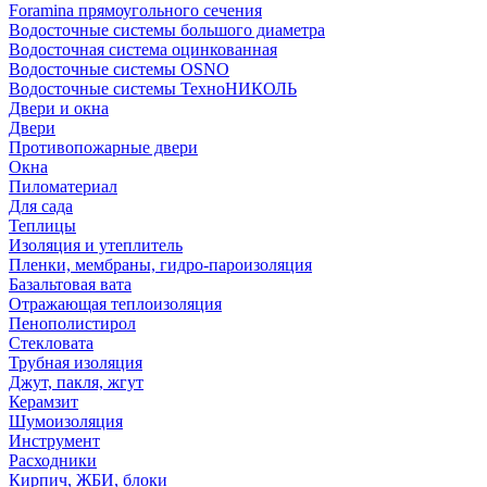
Foramina прямоугольного сечения
Водосточные системы большого диаметра
Водосточная система оцинкованная
Водосточные системы OSNO
Водосточные системы ТехноНИКОЛЬ
Двери и окна
Двери
Противопожарные двери
Окна
Пиломатериал
Для сада
Теплицы
Изоляция и утеплитель
Пленки, мембраны, гидро-пароизоляция
Базальтовая вата
Отражающая теплоизоляция
Пенополистирол
Стекловата
Трубная изоляция
Джут, пакля, жгут
Керамзит
Шумоизоляция
Инструмент
Расходники
Кирпич, ЖБИ, блоки