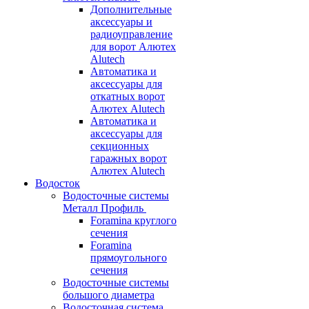
Дополнительные
аксессуары и
радиоуправление
для ворот Алютех
Alutech
Автоматика и
аксессуары для
откатных ворот
Алютех Alutech
Автоматика и
аксессуары для
секционных
гаражных ворот
Алютех Alutech
Водосток
Водосточные системы
Металл Профиль
Foramina круглого
сечения
Foramina
прямоугольного
сечения
Водосточные системы
большого диаметра
Водосточная система