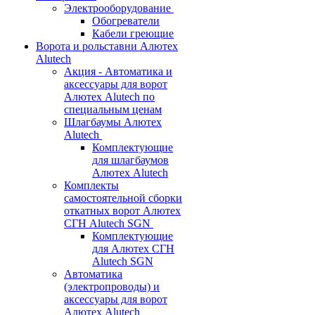
Электрооборудование
Обогреватели
Кабели греющие
Ворота и рольставни Алютех
Alutech
Акция - Автоматика и
аксессуары для ворот
Алютех Alutech по
специальным ценам
Шлагбаумы Алютех
Alutech
Комплектующие
для шлагбаумов
Алютех Alutech
Комплекты
самостоятельной сборки
откатных ворот Алютех
СГН Alutech SGN
Комплектующие
для Алютех СГН
Alutech SGN
Автоматика
(электропроводы) и
аксессуары для ворот
Алютех Alutech