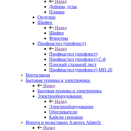
Назад
Доборы, углы
Планки
Ондулин
Шифер
Назад
Шифер
Флюгеры
Профнастил (профлист)
Назад
Профнастил (профлист)
Профнастил (профлист) С-8
Плоский стальной лист
Профнастил (профлист) МП-20
Вентиляция
Бытовая техника и электроника
Назад
Бытовая техника и электроника
Электрооборудование
Назад
Электрооборудование
Обогреватели
Кабели греющие
Ворота и рольставни Алютех Alutech
Назад