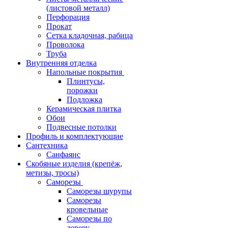
(листовой металл)
Перфорация
Прокат
Сетка кладочная, рабица
Проволока
Труба
Внутренняя отделка
Напольные покрытия
Плинтусы,
порожки
Подложка
Керамическая плитка
Обои
Подвесные потолки
Профиль и комплектующие
Сантехника
Санфаянс
Скобяные изделия (крепёж,
метизы, тросы)
Саморезы
Саморезы шурупы
Саморезы
кровельные
Саморезы по
дереву