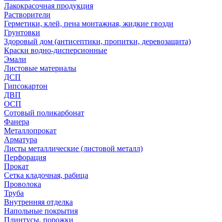
Лакокрасочная продукция
Растворители
Герметики, клей, пена монтажная, жидкие гвозди
Грунтовки
Здоровый дом (антисептики, пропитки, деревозащита)
Краски водно-дисперсионные
Эмали
Листовые материалы
ДСП
Гипсокартон
ДВП
ОСП
Сотовый поликарбонат
Фанера
Металлопрокат
Арматура
Листы металлические (листовой металл)
Перфорация
Прокат
Сетка кладочная, рабица
Проволока
Труба
Внутренняя отделка
Напольные покрытия
Плинтусы, порожки