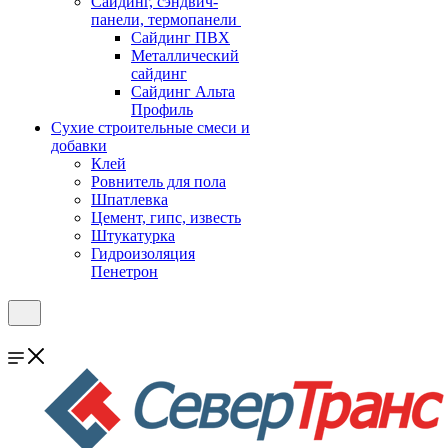
Cайдинг, сэндвич-
панели, термопанели
Сайдинг ПВХ
Металлический
сайдинг
Сайдинг Альта
Профиль
Сухие строительные смеси и
добавки
Клей
Ровнитель для пола
Шпатлевка
Цемент, гипс, известь
Штукатурка
Гидроизоляция
Пенетрон