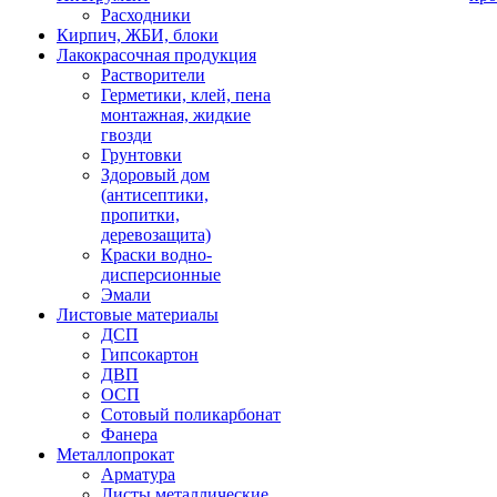
Расходники
Кирпич, ЖБИ, блоки
Лакокрасочная продукция
Растворители
Герметики, клей, пена
монтажная, жидкие
гвозди
Грунтовки
Здоровый дом
(антисептики,
пропитки,
деревозащита)
Краски водно-
дисперсионные
Эмали
Листовые материалы
ДСП
Гипсокартон
ДВП
ОСП
Сотовый поликарбонат
Фанера
Металлопрокат
Арматура
Листы металлические