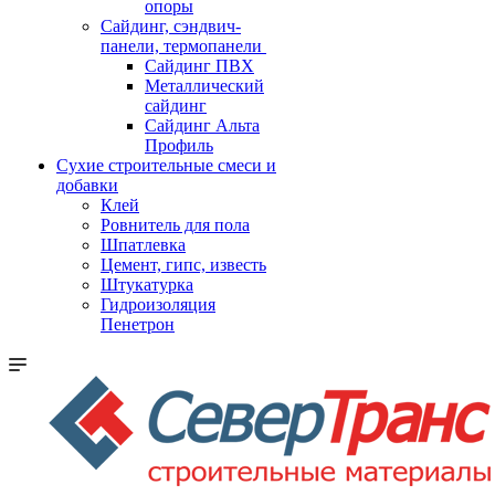
опоры
Cайдинг, сэндвич-
панели, термопанели
Сайдинг ПВХ
Металлический
сайдинг
Сайдинг Альта
Профиль
Сухие строительные смеси и
добавки
Клей
Ровнитель для пола
Шпатлевка
Цемент, гипс, известь
Штукатурка
Гидроизоляция
Пенетрон