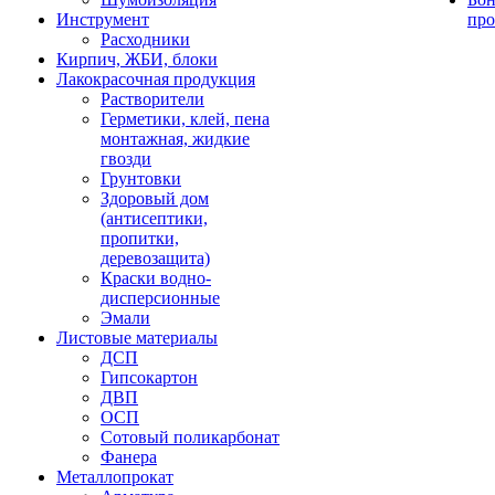
Инструмент
про
Расходники
Кирпич, ЖБИ, блоки
Лакокрасочная продукция
Растворители
Герметики, клей, пена
монтажная, жидкие
гвозди
Грунтовки
Здоровый дом
(антисептики,
пропитки,
деревозащита)
Краски водно-
дисперсионные
Эмали
Листовые материалы
ДСП
Гипсокартон
ДВП
ОСП
Сотовый поликарбонат
Фанера
Металлопрокат