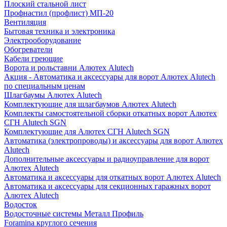
Плоский стальной лист
Профнастил (профлист) МП-20
Вентиляция
Бытовая техника и электроника
Электрооборудование
Обогреватели
Кабели греющие
Ворота и рольставни Алютех Alutech
Акция - Автоматика и аксессуары для ворот Алютех Alutech
по специальным ценам
Шлагбаумы Алютех Alutech
Комплектующие для шлагбаумов Алютех Alutech
Комплекты самостоятельной сборки откатных ворот Алютех
СГН Alutech SGN
Комплектующие для Алютех СГН Alutech SGN
Автоматика (электропроводы) и аксессуары для ворот Алютех
Alutech
Дополнительные аксессуары и радиоуправление для ворот
Алютех Alutech
Автоматика и аксессуары для откатных ворот Алютех Alutech
Автоматика и аксессуары для секционных гаражных ворот
Алютех Alutech
Водосток
Водосточные системы Металл Профиль
Foramina круглого сечения