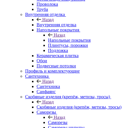
Проволока
Труба
Внутренняя отделка
Назад
Внутренняя отделка
Напольные покрытия
Назад
Напольные покрытия
Плинтусы, порожки
Подложка
Керамическая плитка
Обои
Подвесные потолки
Профиль и комплектующие
Сантехника
Назад
Сантехника
Санфаянс
Скобяные изделия (крепёж, метизы, тросы)
Назад
Скобяные изделия (крепёж, метизы, тросы)
Саморезы
Назад
Саморезы
Саморезы шурупы