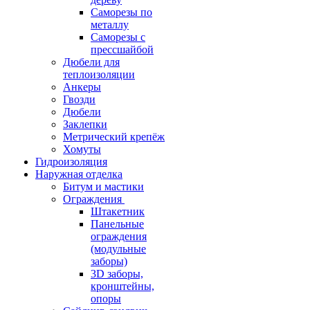
Саморезы по
металлу
Саморезы с
прессшайбой
Дюбели для
теплоизоляции
Анкеры
Гвозди
Дюбели
Заклепки
Метрический крепёж
Хомуты
Гидроизоляция
Наружная отделка
Битум и мастики
Ограждения
Штакетник
Панельные
ограждения
(модульные
заборы)
3D заборы,
кронштейны,
опоры