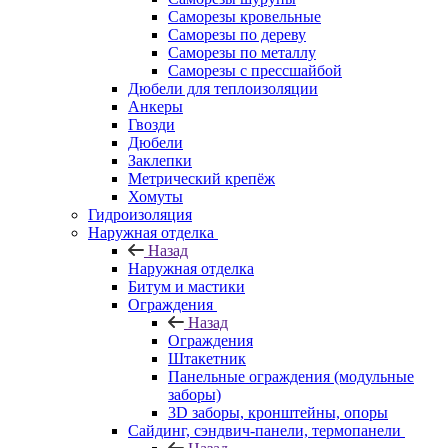
Саморезы кровельные
Саморезы по дереву
Саморезы по металлу
Саморезы с прессшайбой
Дюбели для теплоизоляции
Анкеры
Гвозди
Дюбели
Заклепки
Метрический крепёж
Хомуты
Гидроизоляция
Наружная отделка
Назад
Наружная отделка
Битум и мастики
Ограждения
Назад
Ограждения
Штакетник
Панельные ограждения (модульные
заборы)
3D заборы, кронштейны, опоры
Cайдинг, сэндвич-панели, термопанели