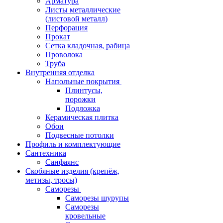
Арматура
Листы металлические
(листовой металл)
Перфорация
Прокат
Сетка кладочная, рабица
Проволока
Труба
Внутренняя отделка
Напольные покрытия
Плинтусы,
порожки
Подложка
Керамическая плитка
Обои
Подвесные потолки
Профиль и комплектующие
Сантехника
Санфаянс
Скобяные изделия (крепёж,
метизы, тросы)
Саморезы
Саморезы шурупы
Саморезы
кровельные