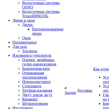
Водосточные системы
OSNO
Водосточные системы
ТехноНИКОЛЬ
Двери и окна
Двери
Противопожарные
двери
Окна
Пиломатериал
Для сада
Теплицы
Изоляция и утеплитель
Пленки, мембраны,
гидро-пароизоляция
Базальтовая вата
Как купи
Отражающая
теплоизоляция
Усл
Пенополистирол
опл
Стекловата
Усл
Трубная изоляция
Доставка
дос
Акции
Джут, пакля, жгут
Гар
Керамзит
на 
Шумоизоляция
Бон
Инструмент
про