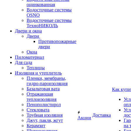
оцинкованная
Водосточные системы
OSNO
Водосточные системы
ТехноНИКОЛЬ
Двери и окна
Двери
Противопожарные
двери
Окна
Пиломатериал
Для сада
Теплицы
Изоляция и утеплитель
Пленки, мембраны,
гидро-пароизоляция
Базальтовая вата
Как купи
Отражающая
теплоизоляция
Усл
Пенополистирол
опл
Стекловата
Усл
Трубная изоляция
Доставка
дос
Акции
Джут, пакля, жгут
Гар
Керамзит
на 
Шумоизоляция
Бон