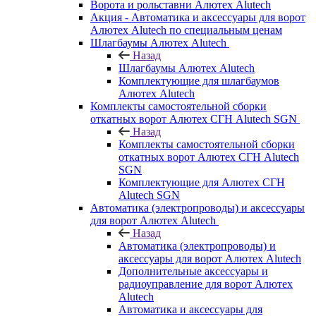
Ворота и рольставни Алютех Alutech
Акция - Автоматика и аксессуары для ворот
Алютех Alutech по специальным ценам
Шлагбаумы Алютех Alutech
Назад
Шлагбаумы Алютех Alutech
Комплектующие для шлагбаумов
Алютех Alutech
Комплекты самостоятельной сборки
откатных ворот Алютех СГН Alutech SGN
Назад
Комплекты самостоятельной сборки
откатных ворот Алютех СГН Alutech
SGN
Комплектующие для Алютех СГН
Alutech SGN
Автоматика (электропроводы) и аксессуары
для ворот Алютех Alutech
Назад
Автоматика (электропроводы) и
аксессуары для ворот Алютех Alutech
Дополнительные аксессуары и
радиоуправление для ворот Алютех
Alutech
Автоматика и аксессуары для