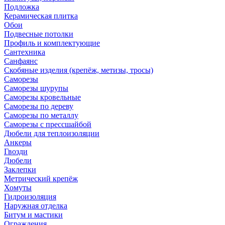
Подложка
Керамическая плитка
Обои
Подвесные потолки
Профиль и комплектующие
Сантехника
Санфаянс
Скобяные изделия (крепёж, метизы, тросы)
Саморезы
Саморезы шурупы
Саморезы кровельные
Саморезы по дереву
Саморезы по металлу
Саморезы с прессшайбой
Дюбели для теплоизоляции
Анкеры
Гвозди
Дюбели
Заклепки
Метрический крепёж
Хомуты
Гидроизоляция
Наружная отделка
Битум и мастики
Ограждения