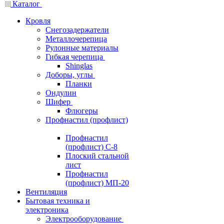
Каталог
Кровля
Снегозадержатели
Металлочерепица
Рулонные материалы
Гибкая черепица
Shinglas
Доборы, углы
Планки
Ондулин
Шифер
Флюгеры
Профнастил (профлист)
Профнастил
(профлист) С-8
Плоский стальной
лист
Профнастил
(профлист) МП-20
Вентиляция
Бытовая техника и
электроника
Электрооборудование