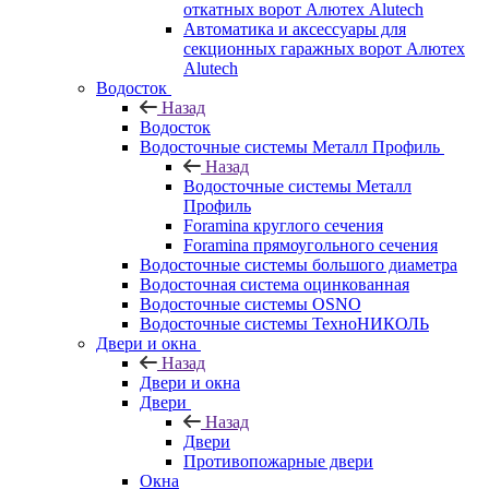
откатных ворот Алютех Alutech
Автоматика и аксессуары для
секционных гаражных ворот Алютех
Alutech
Водосток
Назад
Водосток
Водосточные системы Металл Профиль
Назад
Водосточные системы Металл
Профиль
Foramina круглого сечения
Foramina прямоугольного сечения
Водосточные системы большого диаметра
Водосточная система оцинкованная
Водосточные системы OSNO
Водосточные системы ТехноНИКОЛЬ
Двери и окна
Назад
Двери и окна
Двери
Назад
Двери
Противопожарные двери
Окна