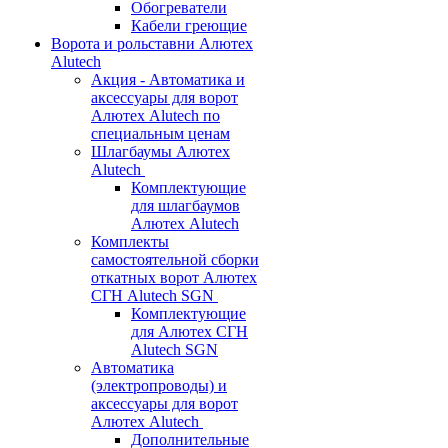
Обогреватели
Кабели греющие
Ворота и рольставни Алютех
Alutech
Акция - Автоматика и
аксессуары для ворот
Алютех Alutech по
специальным ценам
Шлагбаумы Алютех
Alutech
Комплектующие
для шлагбаумов
Алютех Alutech
Комплекты
самостоятельной сборки
откатных ворот Алютех
СГН Alutech SGN
Комплектующие
для Алютех СГН
Alutech SGN
Автоматика
(электропроводы) и
аксессуары для ворот
Алютех Alutech
Дополнительные