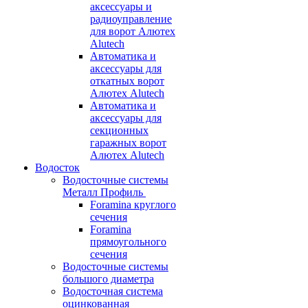
аксессуары и
радиоуправление
для ворот Алютех
Alutech
Автоматика и
аксессуары для
откатных ворот
Алютех Alutech
Автоматика и
аксессуары для
секционных
гаражных ворот
Алютех Alutech
Водосток
Водосточные системы
Металл Профиль
Foramina круглого
сечения
Foramina
прямоугольного
сечения
Водосточные системы
большого диаметра
Водосточная система
оцинкованная