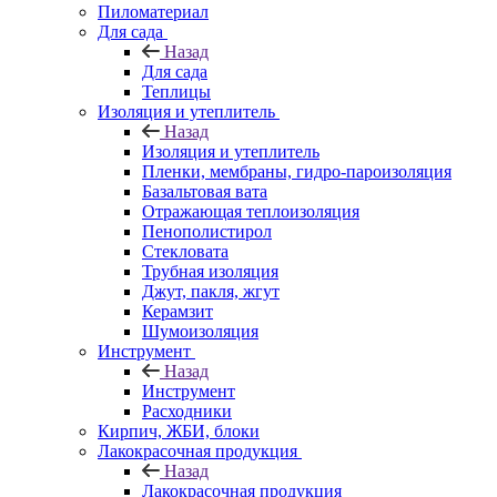
Пиломатериал
Для сада
Назад
Для сада
Теплицы
Изоляция и утеплитель
Назад
Изоляция и утеплитель
Пленки, мембраны, гидро-пароизоляция
Базальтовая вата
Отражающая теплоизоляция
Пенополистирол
Стекловата
Трубная изоляция
Джут, пакля, жгут
Керамзит
Шумоизоляция
Инструмент
Назад
Инструмент
Расходники
Кирпич, ЖБИ, блоки
Лакокрасочная продукция
Назад
Лакокрасочная продукция