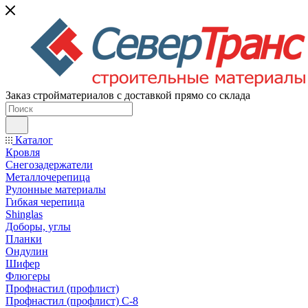
Заказ стройматериалов с доставкой прямо со склада
Каталог
Кровля
Снегозадержатели
Металлочерепица
Рулонные материалы
Гибкая черепица
Shinglas
Доборы, углы
Планки
Ондулин
Шифер
Флюгеры
Профнастил (профлист)
Профнастил (профлист) С-8