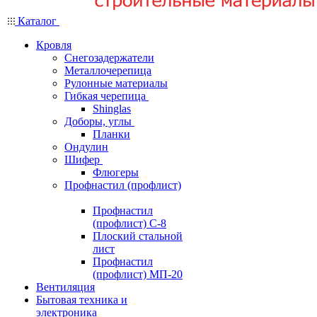
Каталог
Кровля
Снегозадержатели
Металлочерепица
Рулонные материалы
Гибкая черепица
Shinglas
Доборы, углы
Планки
Ондулин
Шифер
Флюгеры
Профнастил (профлист)
Профнастил
(профлист) С-8
Плоский стальной
лист
Профнастил
(профлист) МП-20
Вентиляция
Бытовая техника и
электроника