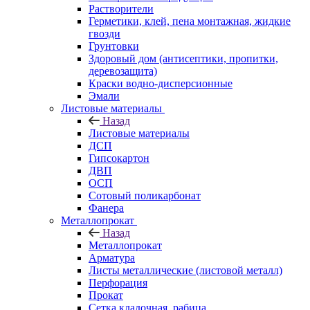
Растворители
Герметики, клей, пена монтажная, жидкие
гвозди
Грунтовки
Здоровый дом (антисептики, пропитки,
деревозащита)
Краски водно-дисперсионные
Эмали
Листовые материалы
Назад
Листовые материалы
ДСП
Гипсокартон
ДВП
ОСП
Сотовый поликарбонат
Фанера
Металлопрокат
Назад
Металлопрокат
Арматура
Листы металлические (листовой металл)
Перфорация
Прокат
Сетка кладочная, рабица